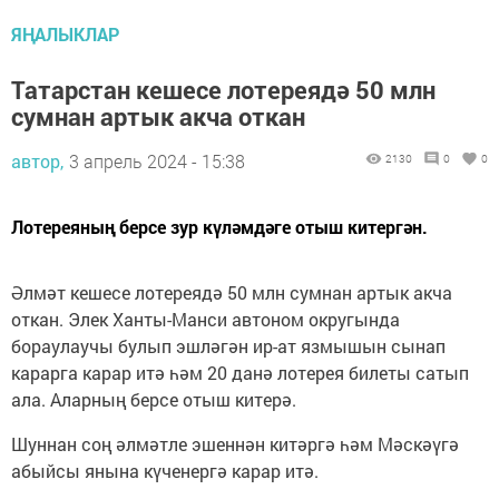
ЯҢАЛЫКЛАР
Татарстан кешесе лотереядә 50 млн
сумнан артык акча откан
автор,
3 апрель 2024 - 15:38
2130
0
0
Лотереяның берсе зур күләмдәге отыш китергән.
Әлмәт кешесе лотереядә 50 млн сумнан артык акча
откан. Элек Ханты-Манси автоном округында
бораулаучы булып эшләгән ир-ат язмышын сынап
карарга карар итә һәм 20 данә лотерея билеты сатып
ала. Аларның берсе отыш китерә.
Шуннан соң әлмәтле эшеннән китәргә һәм Мәскәүгә
абыйсы янына күченергә карар итә.