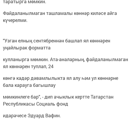
таратырга мөмкин.
Файдаланылмаган ташламалы көннәр киләсе айга
күчерелми.
"Узган елның сентябреннән башлап ял көннәрен
уңайлырак форматта
кулланырга мөмкин. Ата-аналарның, файдаланылмаган
ял көннәрен туплап, 24
көнгә кадәр дәвамлылыкта ял алу һәм ул көннәрне
бала карауга багышлау
мөмкинлеге бар", - дип ачыклык кертте Татарстан
Республикасы Социаль фонд
идарәчесе Эдуард Вафин.