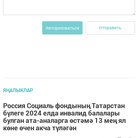
Отправить
Авторизоваться
ЯҢАЛЫКЛАР
Россия Социаль фондының Татарстан
бүлеге 2024 елда инвалид балалары
булган ата-аналарга өстәмә 13 мең ял
көне өчен акча түләгән