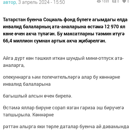
автор,
3 апрель 2024 - 15:50
1035
0
0
Татарстан буенча Социаль фонд бүлеге агымдагы елда
инвалид балаларның ата-аналарына өстәмә 12 970 ял
көне өчен акча түләгән. Бу максатларны тәэмин итүгә
66,4 миллион сумнан артык акча җибәрелгән.
Айга дүрт көн тәшкил иткән шундый мини-отпуск ата-
аналарга,
опекуннарга һәм попечительләргә алар бу көннәрне
инвалид балаларына
багышлый алсын өчен бирелә.
Өстәмә яллар бирүне сорап язган гариза эш бирүчегә
тапшырыла. Көннәрне
рәттән алырга яки төрле даталар буенча ай дәвамында