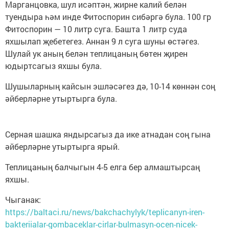
Марганцовка, шул исәптән, жирне калий белән
туендыра һәм инде Фитоспорин сибәргә була. 100 гр
Фитоспорин — 10 литр суга. Башта 1 литр суда
яхшылап җебетегез. Аннан 9 л суга шуны өстәгез.
Шулай ук аның белән теплицаның бөтен җирен
юдыртсагыз яхшы була.
Шушыларның кайсын эшләсәгез дә, 10-14 көннән соң
әйберләрне утыртырга була.
Серная шашка яндырсагыз да ике атнадан соң гына
әйберләрне утыртырга ярый.
Теплицаның балчыгын 4-5 елга бер алмаштырсаң
яхшы.
Чыганак:
https://baltaci.ru/news/bakchachylyk/teplicanyn-iren-
bakteriialar-gombaceklar-cirlar-bulmasyn-ocen-nicek-