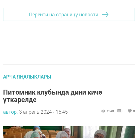
Перейти на страницу новости
АРЧА ЯҢАЛЫКЛАРЫ
Питомник клубында дини кичә
үткәрелде
автор,
3 апрель 2024 - 15:45
1240
0
0