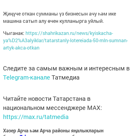
Җиңүче откан сумманы үз бизнесын ачу һәм ике
машина сатып алу өчен кулланырга уйлый.
Чыганак:
https://shahrikazan.ru/news/kyiskacha-
ya%D2%A3alyiklar/tatarstanly-lotereiada-50-mln-sumnan-
artyk-akca-otkan
Следите за самым важным и интересным в
Telegram-канале
Татмедиа
Читайте новости Татарстана в
национальном мессенджере MАХ:
https://max.ru/tatmedia
Хәзер Арча һәм Арча районы яңалыкларын