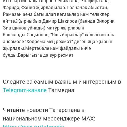
иттеләр.Мөнәҗәтләрне Лениза апа, Зөлфирә апа,
Фәридә, Фәния җырладылар. Гөлчәчәк абыстай,
Рамазан аена багышлап вәгазьләр һәм теләкләр
әйтте.Җырчыбыз Дамир Шакиров (баянда Вилорик
Зиатдинов уйнады) матур җырларын
башкарды.Соңыннан, "Яшь йөрәкләр" халык вокаль
ансамбле "Ходаема мең рәхмәт" дигән яңа җырын
җырлады.Мәртәбәле һәм файдалы кичә
булды.Барыгызга да зур рәхмәт!
Следите за самым важным и интересным в
Telegram-канале
Татмедиа
Читайте новости Татарстана в
национальном мессенджере MАХ:
https://max.ru/tatmedia