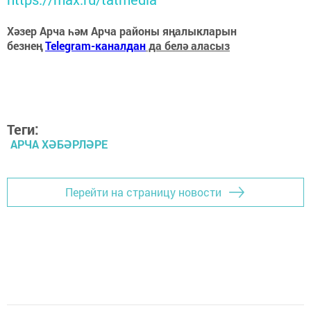
Хәзер Арча һәм Арча районы яңалыкларын
безнең
Telegram-каналдан
да белә аласыз
Теги:
АРЧА ХӘБӘРЛӘРЕ
Перейти на страницу новости