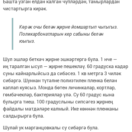
Башта узган елдан калган чүпләрдән, тамырлардан
чистартырга кирәк.
Көрәк очы белән җирне йомшартып чыгыгыз.
Поликарбонатларын кер сабыны белән
юыгыз.
Шул эшләр беткәч җирне эшкәртергә була. 1 нче —
иң таралган ысул — җирне пешекләү. 60 градуска кадәр
суны кайнарлыйсыз да сибәсез. 1 кв метрга 3 чиләк
сибәргә. Шуннан түтәлне полиэтилен пленка белән
каплап куясыз. Монда бөтен личинкалар, кортлар,
гөмбәчекләр, бактерияләр үлә. Су 60 градус кына
булырга тиеш. 100 градуслыны сипсәгез җирнең
файдалы матдәләре калмый. Ике көннән пленканы
салдырырга була.
Шулай ук марганцовкалы су сибәргә була.