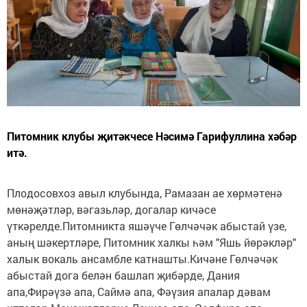
Питомник клубы җитәкчесе Нәсимә Гарифуллина хәбәр
итә.
Плодосовхоз авыл клубында, Рамазан ае хөрмәтенә
мөнәҗәтләр, вәгазьләр, догалар кичәсе
үткәрелде.Питомникта яшәүче Гөлчәчәк абыстай үзе,
аның шәкертләре, Питомник халкы һәм "Яшь йөрәкләр"
халык вокаль ансамбле катнашты.Кичәне Гөлчәчәк
абыстай дога белән башлап җибәрде, Дания
апа,Фирәүзә апа, Саймә апа, Фәүзия апалар дәвам