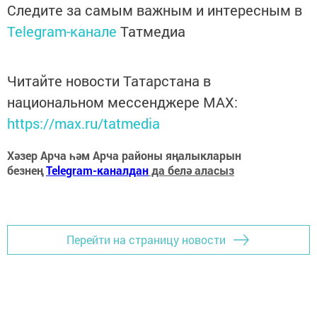
Следите за самым важным и интересным в
Telegram-канале
Татмедиа
Читайте новости Татарстана в
национальном мессенджере MАХ:
https://max.ru/tatmedia
Хәзер Арча һәм Арча районы яңалыкларын
безнең
Telegram-каналдан
да белә аласыз
Перейти на страницу новости