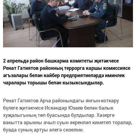
2 апрельдә район башкарма комитеты җитәкчесе
Ренат Гатиятов районның террорга каршы комиссиясе
әгъзалары белән кайбер предприятиеләрдә иминлек
чаралары торышы белән кызыксындылар.
Ренат Гатиятов Арча районындагы янгын-коткару
бүлеге җитәкчесе Искәндәр Юзаев белән балык
хуҗалыгының төп буасында булдылар. Хәзерге
вакытта арыкны ачып суын әкренләп киметеп торалар,
буада суның артуы әлегә сизелми.