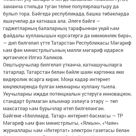
заманча стильдә туган телне популярлаштыру да
булып тора. Бәйгедә республикада, башка төбәкләрдә
яшәүчеләр дә катнаша ала. Әлеге бәйге —
гаджетларның балаларның тарафыннан уңай һәм
файдалы кулланышын күрсәтергә дә мөмкинлек бирә»,
— дип билгеләп үтте Татарстан Республикасы Мәгариф
һәм фән министрлыгының милли мәгариф идарәсе
җитәкчесе Илгиз Халиков.
Оештыручылар билгеләп үткәнчә, катнашучыларга
татарлар, Татарстан белән бәйле шаян картинка яки
видеролик ясарга кирәк. Моңа кадәр интернет
киңлекләрендә булган мемнарны куллану тыела.
Укучыларны иҗади потенциалын үстерүгә инновацион,
стандарт булмаган алымнар эзләүгә этәрү — төп
максатлар һәм бурычлар итеп билгеләнгән.
Бәйгене «Миллиард. Татар» интернет-басмасы — ТР
Мәгариф һәм фән министрлыгы, «Ялкын», «Чаян»
журналлары һәм «Интертат» электрон газетасы белән