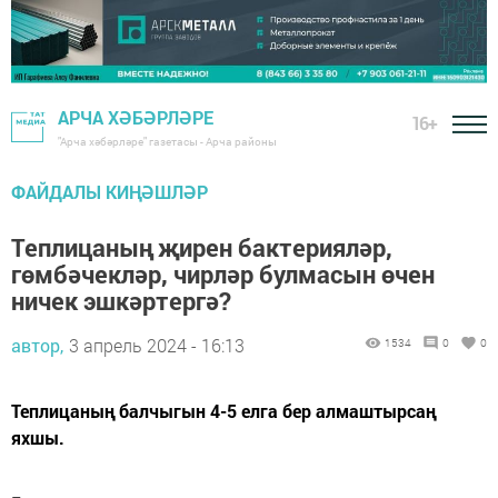
АРЧА ХӘБӘРЛӘРЕ
16+
"Арча хәбәрләре" газетасы - Арча районы
ФАЙДАЛЫ КИҢӘШЛӘР
Теплицаның җирен бактерияләр,
гөмбәчекләр, чирләр булмасын өчен
ничек эшкәртергә?
автор,
3 апрель 2024 - 16:13
1534
0
0
Теплицаның балчыгын 4-5 елга бер алмаштырсаң
яхшы.