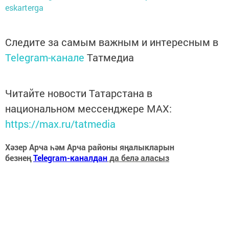
eskarterga
Следите за самым важным и интересным в
Telegram-канале
Татмедиа
Читайте новости Татарстана в
национальном мессенджере MАХ:
https://max.ru/tatmedia
Хәзер Арча һәм Арча районы яңалыкларын
безнең
Telegram-каналдан
да белә аласыз