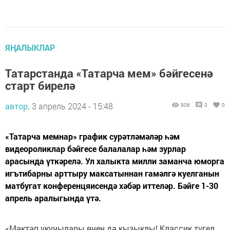
ЯҢАЛЫКЛАР
Татарстанда «Татарча мем» бәйгесенә
старт бирелә
автор,
3 апрель 2024 - 15:48
906
0
0
«Татарча мемнар» график сурәтләмәләр һәм
видеороликлар бәйгесе балалалар һәм зурлар
арасында үткәрелә. Ул халыкта милли заманча юморга
игътибарны арттыру максатыннан гамәлгә куелганын
матбугат конференцяисендә хәбәр иттеләр. Бәйге 1-30
апрель аралыгында үтә.
«Мәктәп укучылары өчен дә кызыклы! Классик түгел,