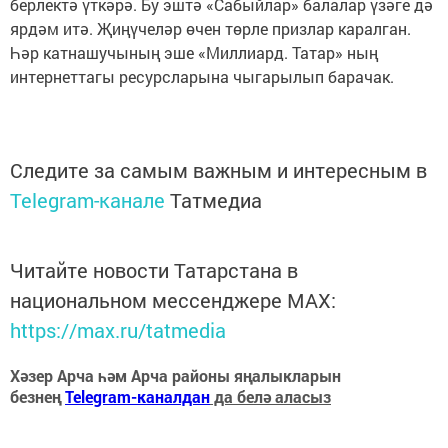
берлектә үткәрә. Бу эштә «Сабыйлар» балалар үзәге дә
ярдәм итә. Җиңүчеләр өчен төрле призлар каралган.
Һәр катнашучының эше «Миллиард. Татар» ның
интернеттагы ресурсларына чыгарылып барачак.
Следите за самым важным и интересным в
Telegram-канале
Татмедиа
Читайте новости Татарстана в
национальном мессенджере MАХ:
https://max.ru/tatmedia
Хәзер Арча һәм Арча районы яңалыкларын
безнең
Telegram-каналдан
да белә аласыз