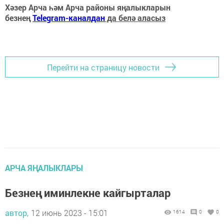
Хәзер Арча һәм Арча районы яңалыкларын
безнең
Telegram-каналдан
да белә аласыз
Перейти на страницу новости
АРЧА ЯҢАЛЫКЛАРЫ
Безнең иминлекне кайгырталар
автор,
12 июнь 2023 - 15:01
1614
0
0