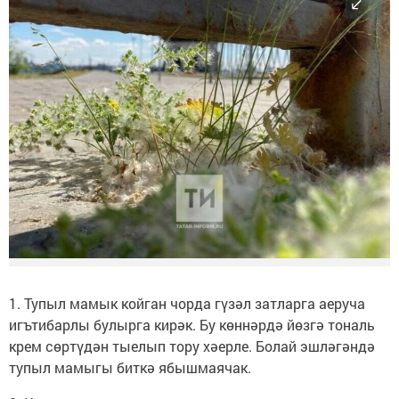
1. Тупыл мамык койган чорда гүзәл затларга аеруча
игътибарлы булырга кирәк. Бу көннәрдә йөзгә тональ
крем cөртүдән тыелып тору хәерле. Болай эшләгәндә
тупыл мамыгы биткә ябышмаячак.