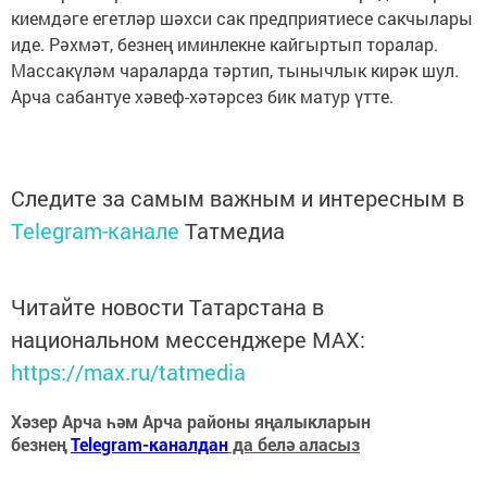
киемдәге егетләр шәхси сак предприятиесе сакчылары
иде. Рәхмәт, безнең иминлекне кайгыртып торалар.
Массакүләм чараларда тәртип, тынычлык кирәк шул.
Арча сабантуе хәвеф-хәтәрсез бик матур үтте.
Следите за самым важным и интересным в
Telegram-канале
Татмедиа
Читайте новости Татарстана в
национальном мессенджере MАХ:
https://max.ru/tatmedia
Хәзер Арча һәм Арча районы яңалыкларын
безнең
Telegram-каналдан
да белә аласыз