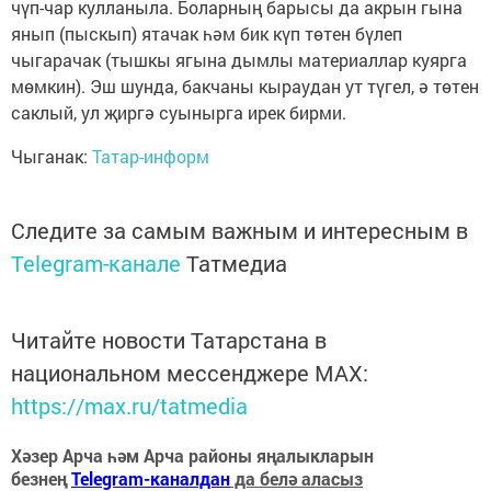
чүп-чар кулланыла. Боларның барысы да акрын гына
янып (пыскып) ятачак һәм бик күп төтен бүлеп
чыгарачак (тышкы ягына дымлы материаллар куярга
мөмкин). Эш шунда, бакчаны кыраудан ут түгел, ә төтен
саклый, ул җиргә суынырга ирек бирми.
Чыганак:
Татар-информ
Следите за самым важным и интересным в
Telegram-канале
Татмедиа
Читайте новости Татарстана в
национальном мессенджере MАХ:
https://max.ru/tatmedia
Хәзер Арча һәм Арча районы яңалыкларын
безнең
Telegram-каналдан
да белә аласыз