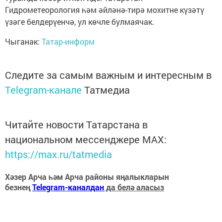
Гидрометеорология һәм әйләнә-тирә мохитне күзәтү
үзәге белдерүенчә, ул көчле булмаячак.
Чыганак:
Татар-информ
Следите за самым важным и интересным в
Telegram-канале
Татмедиа
Читайте новости Татарстана в
национальном мессенджере MАХ:
https://max.ru/tatmedia
Хәзер Арча һәм Арча районы яңалыкларын
безнең
Telegram-каналдан
да белә аласыз