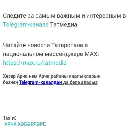
Следите за самым важным и интересным в
Telegram-канале
Татмедиа
Читайте новости Татарстана в
национальном мессенджере MАХ:
https://max.ru/tatmedia
Хәзер Арча һәм Арча районы яңалыкларын
безнең
Telegram-каналдан
да белә аласыз
Теги:
АРЧА ХӘБӘРЛӘРЕ