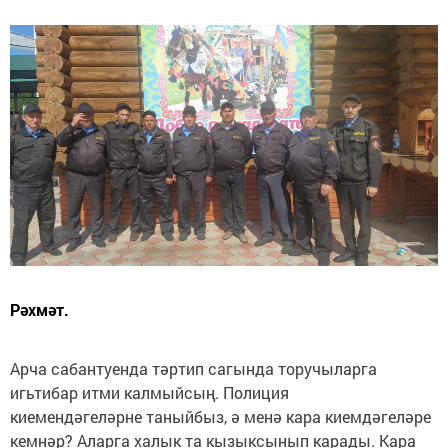
Рәхмәт.
Арча сабантуенда тәртип сагында торучыларга
игьтибар итми калмыйсың. Полиция
киемендәгеләрне таныйбыз, ә менә кара киемдәгеләре
кемнәр? Аларга халык та кызыксынып карады. Кара