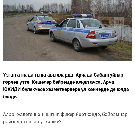
Узган атнада гына авылларда, Арчада Сабантуйлар
гөрләп үтте. Кешеләр бәйрәмдә күңел ачса, Арча
ЮХИДИ бүлекчәсе хезмәткәрләре ул көннәрдә дә юлда
булды.
Алар күзлегеннән чыгып фикер йөрткәндә, бәйрәмнәр
районда тыныч үткәнме?