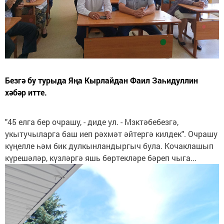
Безгә бу турыда Яңа Кырлайдан Фаил Заһидуллин
хәбәр итте.
"45 елга бер очрашу, - диде ул. - Мзктәбебезгә,
укытучыларга баш иеп рәхмәт әйтергә килдек". Очрашу
күңелле һәм бик дулкынландыргыч була. Кочаклашып
күрешәләр, күзләргә яшь бөртекләре бәреп чыга...