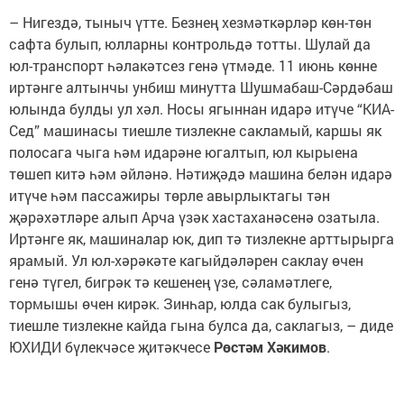
– Нигездә, тыныч үтте. Безнең хезмәткәрләр көн-төн
сафта булып, юлларны контрольдә тотты. Шулай да
юл-транспорт һәлакәтсез генә үтмәде. 11 июнь көнне
иртәнге алтынчы унбиш минутта Шушмабаш-Сәрдәбаш
юлында булды ул хәл. Носы ягыннан идарә итүче “КИА-
Сед” машинасы тиешле тизлекне сакламый, каршы як
полосага чыга һәм идарәне югалтып, юл кырыена
төшеп китә һәм әйләнә. Нәтиҗәдә машина белән идарә
итүче һәм пассажиры төрле авырлыктагы тән
җәрәхәтләре алып Арча үзәк хастаханәсенә озатыла.
Иртәнге як, машиналар юк, дип тә тизлекне арттырырга
ярамый. Ул юл-хәрәкәте кагыйдәләрен саклау өчен
генә түгел, бигрәк тә кешенең үзе, сәламәтлеге,
тормышы өчен кирәк. Зинһар, юлда сак булыгыз,
тиешле тизлекне кайда гына булса да, саклагыз, – диде
ЮХИДИ бүлекчәсе җитәкчесе
Рөстәм Хәкимов
.