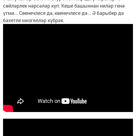
сөйләрлек нәрсәләр күп. Кеше башыннан ниләр генә
үтми... Сөенечлесе дә, көенечлесе дә... Ә барыбер дә
бәхетле мизгелләр күбрәк.