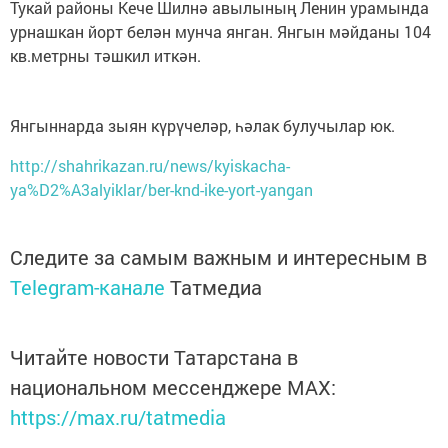
Тукай районы Кече Шилнә авылының Ленин урамында
урнашкан йорт белән мунча янган. Янгын мәйданы 104
кв.метрны тәшкил иткән.
Янгыннарда зыян күрүчеләр, һәлак булучылар юк.
http://shahrikazan.ru/news/kyiskacha-
ya%D2%A3alyiklar/ber-knd-ike-yort-yangan
Следите за самым важным и интересным в
Telegram-канале
Татмедиа
Читайте новости Татарстана в
национальном мессенджере MАХ:
https://max.ru/tatmedia