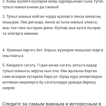
2. Кояш күзлеге күзләрне кояш нурларыннан гына түгел,
тупыл мамыгыннан да саклый.
3. Тупыл мамык койган чорда күзләргә линза кимәсәң
яхшырак. Ник дигәндә, линза астына мамык эләксә,
аны тиз генә чыгарам димә. Куллар аша күзгә пычрак
та эләгергә мөмкин.
4. Урамнан кергәч, бит, борын, күзләрне яхшылап юарга
онытмагыз.
5. Көндезге сәгать 11дән кичке сәгать алтыга кадәр
тупыл мамыгы аеруча нык оча. Көн җылына барган
саен өскәрәк күтәрелә бара ул. Шуңа күрә аллергиядән
интеккән кешеләргә бу сәгатьләрдә урамда йөрмәү
хәерле.
Следите за самым важным и интересным в