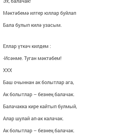
Эх, балачак!
Мәктәбемә илтер юллар буйлап
Бала булып килә узасым.
Еллар үткәч килдем :
-Исәнме. Туган мәктәбем!
ХХХ
Баш очыннан ак болытлар ага,
Ак болытлар – безнең балачак.
Балачакка кире кайтып булмый,
Алар шулай ап-ак калачак.
Ак болытлар – безнең балачак.