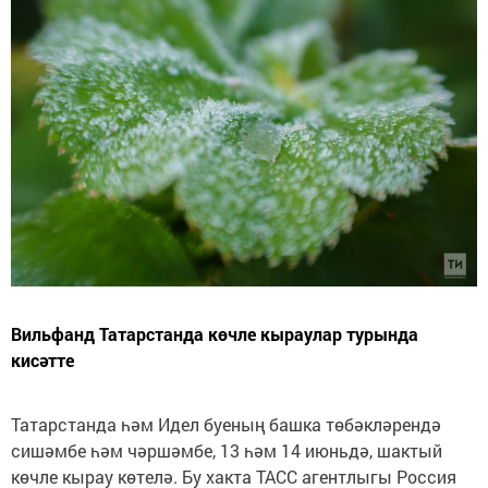
Вильфанд Татарстанда көчле кыраулар турында
кисәтте
Татарстанда һәм Идел буеның башка төбәкләрендә
сишәмбе һәм чәршәмбе, 13 һәм 14 июньдә, шактый
көчле кырау көтелә. Бу хакта ТАСС агентлыгы Россия