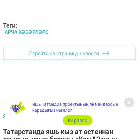
Теги:
АРЧА ХӘБӘРЛӘРЕ
Перейти на страницу новости
Яшь Татмедиа проектының яңа видеосын
карадыгызмы әле?
ЯҢАЛЫКЛАР
Карарга
Татарстанда яшь кыз ат өстеннән
егылып, узып баручы «КамАЗ»ның