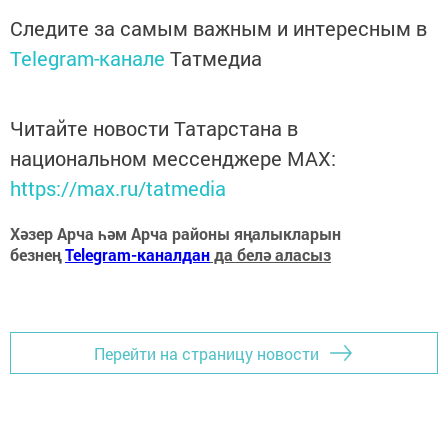
Следите за самым важным и интересным в
Telegram-канале
Татмедиа
Читайте новости Татарстана в
национальном мессенджере MАХ:
https://max.ru/tatmedia
Хәзер Арча һәм Арча районы яңалыкларын
безнең
Telegram-каналдан
да белә аласыз
Перейти на страницу новости