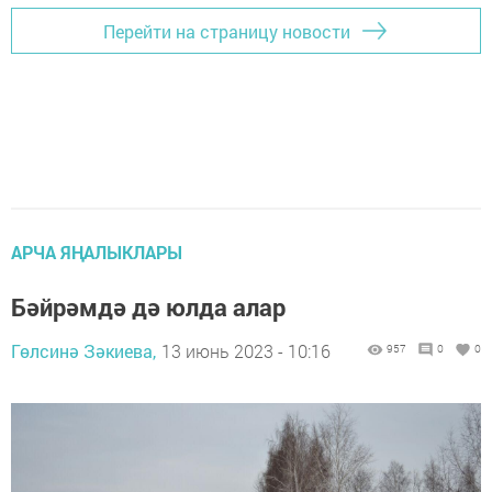
Перейти на страницу новости
АРЧА ЯҢАЛЫКЛАРЫ
Бәйрәмдә дә юлда алар
Гөлсинә Зәкиева,
13 июнь 2023 - 10:16
957
0
0