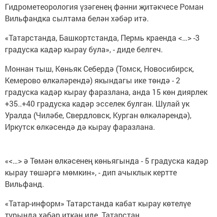
Гидрометеорология үзәгенең фәнни җитәкчесе Роман
Вильфандка сылтама белән хәбәр итә.
«Татарстанда, Башкортстанда, Пермь краенда <…> -3
градуска кадәр кырау була», - диде белгеч.
Моннан тыш, Көньяк Себердә (Томск, Новосибирск,
Кемерово өлкәләрендә) якындагы ике төндә - 2
градуска кадәр кырау фаразлана, анда 15 көн диярлек
+35..+40 градуска кадәр эсселек булган. Шулай ук
Уралда (Чиләбе, Свердловск, Курган өлкәләрендә),
Иркутск өлкәсендә дә кырау фаразлана.
«<…> ә Төмән өлкәсенең көньягында - 5 градуска кадәр
кырау төшәргә мөмкин», - дип ачыклык кертте
Вильфанд.
«Татар-информ» Татарстанда кабат кырау көтелүе
турында хәбәр иткән иде. Татарстан