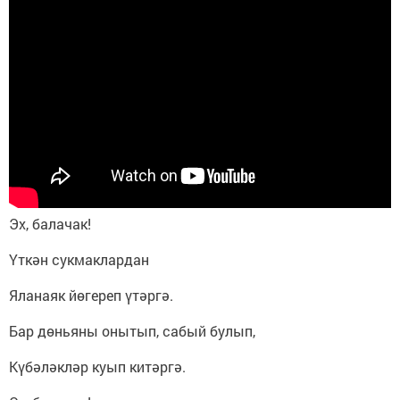
Эх, балачак!
Үткән сукмаклардан
Яланаяк йөгереп үтәргә.
Бар дөньяны онытып, сабый булып,
Күбәләкләр куып китәргә.