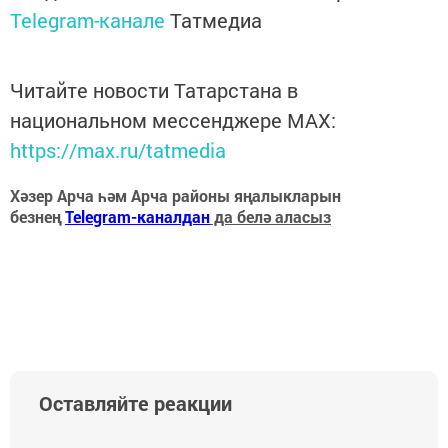
Telegram-канале
Татмедиа
Читайте новости Татарстана в
национальном мессенджере MАХ:
https://max.ru/tatmedia
Хәзер Арча һәм Арча районы яңалыкларын
безнең
Telegram-каналдан
да белә аласыз
Оставляйте реакции