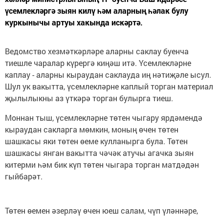
үсемлекләргә зыян килү һәм аларның һәлак булу
куркынычы артуы хакында искәртә.
Ведомство хезмәткәрләре аларны саклау буенча
тиешле чаралар күрергә киңәш итә. Үсемлекләрне
каплау - аларны кыраудан саклауда иң нәтиҗәле ысул.
Шул ук вакытта, үсемлекләрне каплый торган материал
җылылыкны аз үткәрә торган булырга тиеш.
Моннан тыш, үсемлекләрне төтен чыгару ярдәмендә
кыраудан сакларга мөмкин, моның өчен төтен
шашкасы яки төтен өеме кулланырга була. Төтен
шашкасы янган вакытта чәчәк атучы агачка зыян
китерми һәм бик күп төтен чыгара торган матдәдән
гыйбарәт.
Төтен өемен әзерләү өчен юеш салам, чүп үләннәре,