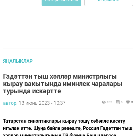
ЯҢАЛЫКЛАР
Гадәттән тыш хәлләр министрлыгы
кырау вакытында иминлек чаралары
турында искәртте
автор,
13 июнь 2023 - 10:37
833
0
0
Татарстан синоптиклары кырау төшү сәбәпле кисәтү
игълан итте. Шуңа бәйле рәвештә, Россия Гадәттән тыш
хәлләр министрлыгының ТР буенча Баш идарәсе