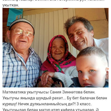
укыткан.
Математика укытучысы Сания Зиннәтова белән.
Укытучы янында шундый рәхәт... Бу бит балачак белән
күрешү! Ничек дулкынланмыйсың ди?! 3 класс.
Укытучылар белән матур итеп кафеда утыралар. Ә