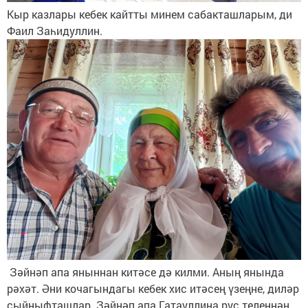
Кыр казлары кебек кайтты минем сабакташларым, ди
Фаил Заһидуллин.
Зәйнәп апа яныннан китәсе дә килми. Аның янында
рәхәт. Әни кочагындагы кебек хис итәсең үзеңне, диләр
сыйныфташлар. Зәйнәп апа Гатауллина рус теленнән