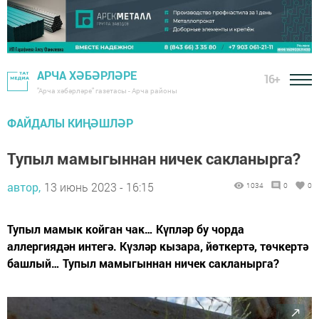
АРЧА ХӘБӘРЛӘРЕ
16+
"Арча хәбәрләре" газетасы - Арча районы
ФАЙДАЛЫ КИҢӘШЛӘР
Тупыл мамыгыннан ничек сакланырга?
автор,
13 июнь 2023 - 16:15
1034
0
0
Тупыл мамык койган чак… Күпләр бу чорда
аллергиядән интегә. Күзләр кызара, йөткертә, төчкертә
башлый… Тупыл мамыгыннан ничек сакланырга?