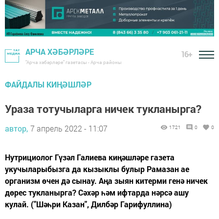
АРЧА ХӘБӘРЛӘРЕ
16+
"Арча хәбәрләре" газетасы - Арча районы
ФАЙДАЛЫ КИҢӘШЛӘР
Ураза тотучыларга ничек тукланырга?
автор,
7 апрель 2022 - 11:07
1721
0
0
Нутрициолог Гүзәл Галиева киңәшләре газета
укучыларыбызга да кызыклы булыр Рамазан ае
организм өчен дә сынау. Аңа зыян китерми генә ничек
дөрес тукланырга? Сәхәр һәм ифтарда нәрсә ашу
кулай. ("Шәһри Казан", Дилбәр Гарифуллина)