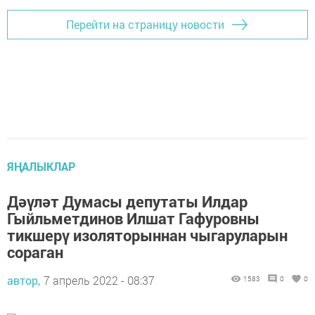
Перейти на страницу новости
ЯҢАЛЫКЛАР
Дәүләт Думасы депутаты Илдар
Гыйльметдинов Илшат Гафуровны
тикшерү изоляторыннан чыгаруларын
сораган
автор,
7 апрель 2022 - 08:37
1583
0
0