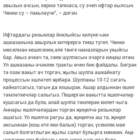
авызын ачсын, хөрмә тапмаса, су эчеп ифтар кылсын.
Чөнки су – пакьләүче”, – дигән.
Ифтардагы ризыклар йоклыйсы килүне һәм
ашказанына авырлык китерергә тиеш түгел. Чөнки
мөселман кешесенең әле төнге намазларын укыйсы
бар. Авыз ачкач та, сөяк шулпасын эчәргә киңәш итәм.
Ул ашказаны-эчәклек тракты өчен бик файдалы. Бигрәк
тә озак вакыт ач торгач, җылы шулпа ашкайнату
процессын эшләтеп җибәрә. Шулпаны 10-12 сәгать
кайнатсагыз, тагын да яхшырак. Ашар алдыннан яшел
тәмләткечләр салыгыз. Пешергән вакытта яшелчәләр
кушсагыз да була, алай шулпа тәмлерәк килеп чыга.
Аннары яшелчәләрдән торган җиңелчә ризыклар
ашагыз. Ул яшелчә рагуы да, җиңелчә аш та, җиңел
аксымнан (кош ите яки балык) торган, үсемлек мае
салып болгатлыган җылы салат булырга мөмкин. Аңа
чикләвек яки файдалы орлыклар салырга була.