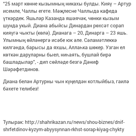
“25 март көнне кызымның никахы булды. Кияү – Артур
исемле, Чаллы егете. Мәҗлесне Чаллыда кафеда
үткәрдек. Яшьләр Казанда яшәячәк, чөнки кызым
шунда укый. Диана абыйсы Динардан рөхсәт сорап
кияүгә чыкты (көлә). Дианага – 20, Динарга – 23 яшь.
Улымның өйләнергә исәбе юк әле. Сәламәтлеккә
килгәндә, барысы да яхшы, Аллаһка шөкер. Узган ел
көткән даруларны быел, ниһаять, бушлай бирә
башладылар”, - дип сөйләде безгә Дәниф
Шәрәфетдинов.
Диана белән Артурны чын күңелдән котлыйбыз, гаилә
бәхете телибез!
Тулырак: http://shahrikazan.ru/news/shou-biznes/dnif-
shrfetdinov-kyzym-abyysynnan-rkhst-sorap-kiyag-chykty