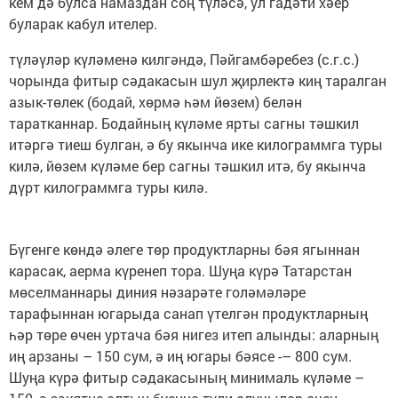
кем дә булса намаздан соң түләсә, ул гадәти хәер
буларак кабул ителер.
түләүләр күләменә килгәндә, Пәйгамбәребез (с.г.с.)
чорында фитыр сәдакасын шул җирлектә киң таралган
азык-төлек (бодай, хөрмә һәм йөзем) белән
таратканнар. Бодайның күләме ярты сагны тәшкил
итәргә тиеш булган, ә бу якынча ике килограммга туры
килә, йөзем күләме бер сагны тәшкил итә, бу якынча
дүрт килограммга туры килә.
Бүгенге көндә әлеге төр продуктларны бәя ягыннан
карасак, аерма күренеп тора. Шуңа күрә Татарстан
мөселманнары диния нәзарәте голәмәләре
тарафыннан югарыда санап үтелгән продуктларның
һәр төре өчен уртача бәя нигез итеп алынды: аларның
иң арзаны – 150 сум, ә иң югары бәясе -– 800 сум.
Шуңа күрә фитыр сәдакасының минималь күләме –