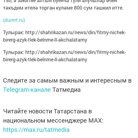
150, ә зәкятне алтын буенча түли алучылар өчен
тәкъдим ителә торган күләме 800 сум тәшкил итте.
(dumrt.ru)
Тулырак: http://shahrikazan.ru/news/din/fitrny-nichek-
birerg-azyk-tlek-belnme-ll-akchalatamy
Тулырак: http://shahrikazan.ru/news/din/fitrny-nichek-
birerg-azyk-tlek-belnme-ll-akchalatamy
Следите за самым важным и интересным в
Telegram-канале
Татмедиа
Читайте новости Татарстана в
национальном мессенджере MАХ:
https://max.ru/tatmedia