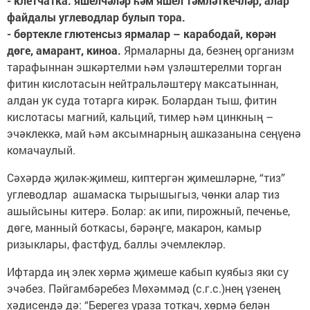
- клетчатка: яшелчәләр һәм яшел тәмләткечләр, алар
файдалы углеводлар булып тора.
- бөртекле глютенсыз ярмалар – карабодай, көрән
дөге, амарант, киноа.
Ярмаларны да, безнең организм
тарафыннан эшкәртелми һәм үзләштерелми торган
фитин кислотасын нейтральләштерү максатыннан,
алдан ук суда тотарга кирәк. Болардан тыш, фитин
кислотасы магний, кальций, тимер һәм цинкның –
эчәклеккә, май һәм аксымнарның ашказанына сеңүенә
комачаулый.
Сәхәрдә җиләк-җимеш, киптергән җимешләрне, “тиз”
углеводлар ашамаска тырышыгыз, чөнки алар тиз
ашыйсыны китерә. Болар: ак ипи, пирожный, печенье,
дөге, манный боткасы, бәрәңге, макарон, камыр
ризыклары, фастфуд, баллы эчемлекләр.
Ифтарда иң элек хөрмә җимеше кабып куябыз яки су
эчәбез. Пәйгамбәребез Мөхәммәд (с.г.с.)нең үзенең
хәдисендә дә: “Берегез ураза тоткач, хөрмә белән