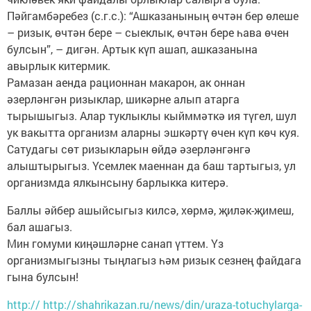
Пәйгамбәребез (с.г.с.): “Ашказанының өчтән бер өлеше
– ризык, өчтән бере – сыеклык, өчтән бере һава өчен
булсын”, – дигән. Артык күп ашап, ашказанына
авырлык китермик.
Рамазан аенда рационнан макарон, ак оннан
әзерләнгән ризыклар, шикәрне алып атарга
тырышыгыз. Алар туклыклы кыйммәткә ия түгел, шул
ук вакытта организм аларны эшкәртү өчен күп көч куя.
Сатудагы сөт ризыкларын өйдә әзерләнгәнгә
алыштырыгыз. Үсемлек маеннан да баш тартыгыз, ул
организмда ялкынсыну барлыкка китерә.
Баллы әйбер ашыйсыгыз килсә, хөрмә, җиләк-җимеш,
бал ашагыз.
Мин гомуми киңәшләрне санап үттем. Үз
организмыгызны тыңлагыз һәм ризык сезнең файдага
гына булсын!
http:// http://shahrikazan.ru/news/din/uraza-totuchylarga-