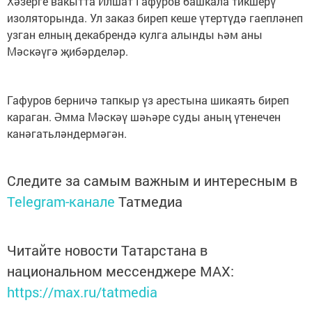
Хәзерге вакытта Илшат Гафуров башкала тикшерү
изоляторында. Ул заказ биреп кеше үтертүдә гаепләнеп
узган елның декабрендә кулга алынды һәм аны
Мәскәүгә җибәрделәр.
Гафуров берничә тапкыр үз арестына шикаять биреп
караган. Әмма Мәскәү шәһәре суды аның үтенечен
канәгатьләндермәгән.
Следите за самым важным и интересным в
Telegram-канале
Татмедиа
Читайте новости Татарстана в
национальном мессенджере MАХ:
https://max.ru/tatmedia