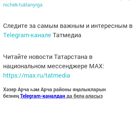
nichek-tuklanyrga
Следите за самым важным и интересным в
Telegram-канале
Татмедиа
Читайте новости Татарстана в
национальном мессенджере MАХ:
https://max.ru/tatmedia
Хәзер Арча һәм Арча районы яңалыкларын
безнең
Telegram-каналдан
да белә аласыз