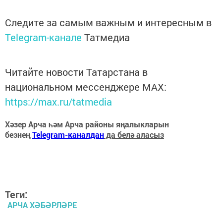
Следите за самым важным и интересным в
Telegram-канале
Татмедиа
Читайте новости Татарстана в
национальном мессенджере MАХ:
https://max.ru/tatmedia
Хәзер Арча һәм Арча районы яңалыкларын
безнең
Telegram-каналдан
да белә аласыз
Теги:
АРЧА ХӘБӘРЛӘРЕ