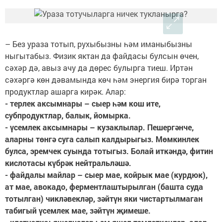
– Без ураза тотып, рухыбызны һәм иманыбызны
ныгытабыз. Физик яктан да файдасы булсын өчен,
сәхәр дә, авыз ачу да дөрес булырга тиеш. Иртән
сәхәргә көн дәвамында көч һәм энергия бирә торган
продуктлар ашарга кирәк. Алар:
- терлек аксымнары – сыер һәм кош ите,
субпродуктлар, балык, йомырка.
- үсемлек аксымнары – кузаклылар. Пешергәнче,
аларны төнгә суга салып калдырыгыз. Мөмкинлек
булса, эремчек суында тотыгыз. Болай иткәндә, фитин
кислотасы күбрәк нейтральләшә.
- файдалы майлар – сыер мае, койрык мае (курдюк),
ат мае, авокадо, ферментлаштырылган (башта суда
тотылган) чикләвекләр, зәйтүн яки чистартылмаган
табигый үсемлек мае, зәйтүн җимеше.