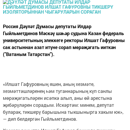
Россия Дәүләт Думасы депутаты Илдар
Гыйльметдинов Мәскәү шәһәр судына Казан федераль
университетының элеккеге ректоры Илшат Гафуровны
сак астыннан азат итүне сорап мөрәҗәгать ииткән
("Ватаным Татарстан").
«Илшат Гафуровның яшен, аның хезмәте,
хезмәттәшләренең һәм туганнарының күп санлы
мөрәҗәгатьләрен исәпкә алып, аны өй арестына
җибәрүләрен сорадым. Искәртәм: минем, депутат
буларак, тикшерү барышына тыкшынырга хакым юк»,
— дип белдергән Гыйльметдинов.