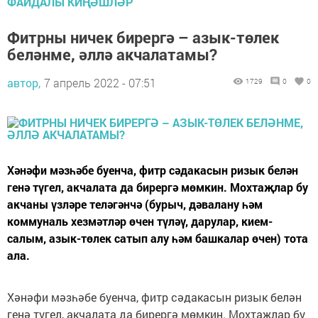
ФАЙДАЛЫ КИҢӘШЛӘР
Фитрны ничек бирергә – азык-төлек
беләнме, әллә акчалатамы?
автор,
7 апрель 2022 - 07:51
1729
0
0
Хәнәфи мәзһәбе буенча, фитр сәдакасын ризык белән
генә түгел, акчалата да бирергә мөмкин. Мохтаҗлар бу
акчаны үзләре теләгәнчә (бурыч, дәвалану һәм
коммуналь хезмәтләр өчен түләү, дарулар, кием-
салым, азык-төлек сатып алу һәм башкалар өчен) тота
ала.
Хәнәфи мәзһәбе буенча, фитр сәдакасын ризык белән
генә түгел, акчалата да бирергә мөмкин. Мохтаҗлар бу