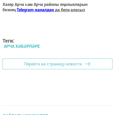
Хәзер Арча һәм Арча районы яңалыкларын
безнең
Telegram-каналдан
да белә аласыз
Теги:
АРЧА ХӘБӘРЛӘРЕ
Перейти на страницу новости