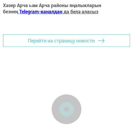
Хәзер Арча һәм Арча районы яңалыкларын
безнең
Telegram-каналдан
да белә аласыз
Перейти на страницу новости