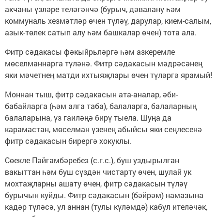
акчаны үзләре теләгәнчә (бурыч, дәвалану һәм
коммуналь хезмәтләр өчен түләү, дарулар, кием-салым,
азык-төлек сатып алу һәм башкалар өчен) тота ала.
Фитр сәдакасы фәкыйрьләргә һәм азкеремле
мөселманнарга түләнә. Фитр сәдакасын мәдрәсәнең
яки мәчетнең матди ихтыяҗлары өчен түләргә ярамый!
Моннан тыш, фитр сәдакасын ата-аналар, әби-
бабайларга (һәм алга таба), балаларга, балаларның
балаларына, үз гаиләңә бирү тыела. Шуңа да
карамастан, мөселман үзенең абыйсы яки сеңлесенә
фитр сәдакасын бирергә хокуклы.
Сөекле Пәйгамбәребез (с.г.с.), буш уздырылган
вакыттан һәм буш сүздән чистарту өчен, шулай ук
мохтаҗларны ашату өчен, фитр сәдакасын түләү
бурычын куйды. Фитр сәдакасын (бәйрәм) намазына
кадәр түләсә, ул аннан (тулы күләмдә) кабул ителәчәк,