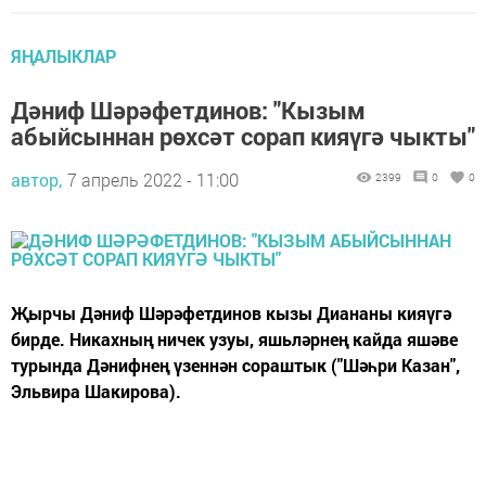
ЯҢАЛЫКЛАР
Дәниф Шәрәфетдинов: "Кызым
абыйсыннан рөхсәт сорап кияүгә чыкты"
автор,
7 апрель 2022 - 11:00
2399
0
0
Җырчы Дәниф Шәрәфетдинов кызы Диананы кияүгә
бирде. Никахның ничек узуы, яшьләрнең кайда яшәве
турында Дәнифнең үзеннән сораштык ("Шәһри Казан",
Эльвира Шакирова).