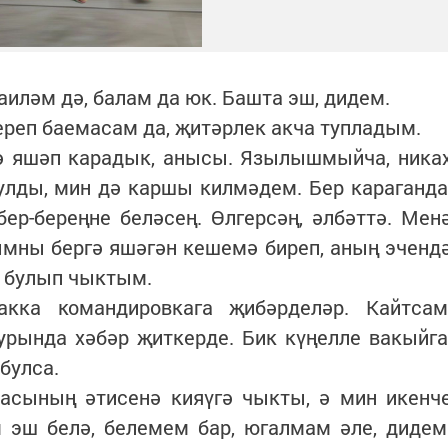
аиләм дә, балам да юк. Башта эш, дидем.
реп баемасам да, җитәрлек акча тупладым.
ә яшәп карадык, анысы. Язылышмыйча, ника
булды, мин дә каршы килмәдем. Бер караганда
ер-береңне беләсең. Өлгерсәң, әлбәттә. Мен
ымны бергә яшәгән кешемә биреп, аның эченд
н булып чыктым.
кка командировкага җибәрделәр. Кайтсам
урында хәбәр җиткерде. Бик күңелле вакыйга
 булса.
асының әтисенә кияүгә чыкты, ә мин икенч
 эш белә, белемем бар, югалмам әле, дидем