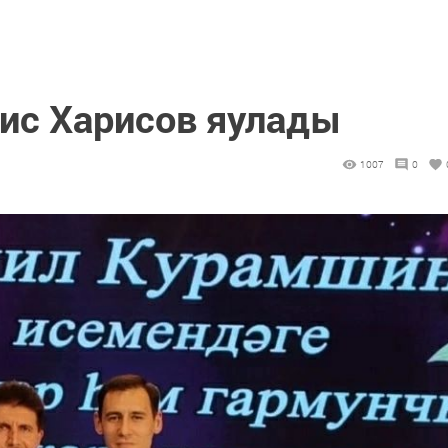
ис Харисов яулады
1007
0