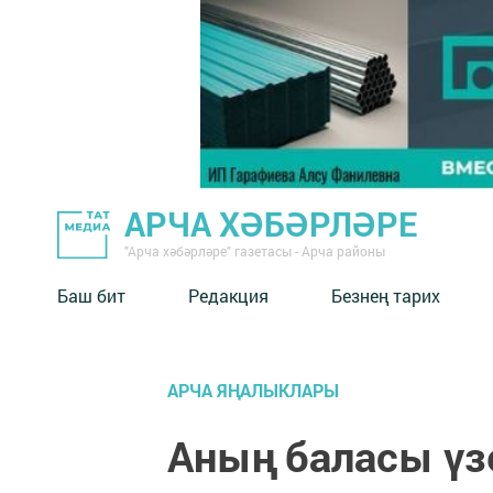
АРЧА ХӘБӘРЛӘРЕ
"Арча хәбәрләре" газетасы - Арча районы
Баш бит
Редакция
Безнең тарих
АРЧА ЯҢАЛЫКЛАРЫ
Аның баласы үз