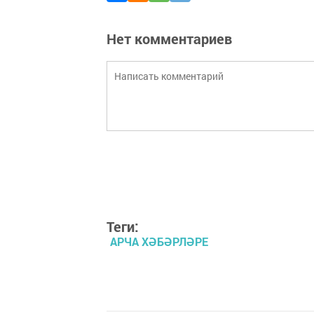
Нет комментариев
Теги:
АРЧА ХӘБӘРЛӘРЕ