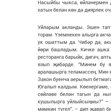
Насыйбы чыкса, өйләнермен д
хатын белән көн дә диярлек о
Уйларым акланды. Эшен тап
торам. Үземнекен алырга акч
ук ошаттым да. Чибәр дә, ак
йөри башладым. Кичке ашка
ресторанга барыйк, дигәч, апт
язып җибәрде. “Минем бу 
аралашырга теләмәссең. Мин к
Закон буенча аерылып бетмәгән
Югалып калдым. Көенергәме, 
сөйләве белән тагын да ныг
кушылырга уйлыйсыңмы?” – д
мөмкин түгел”, – дип җавап би