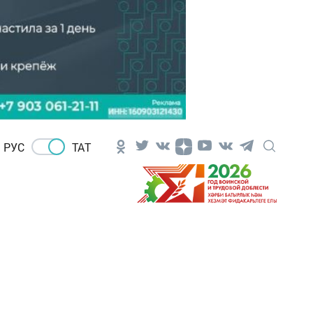
РУС
ТАТ