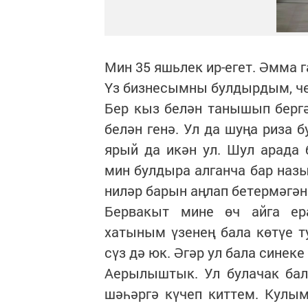
Мин 35 яшьлек ир-егет. Әмма г
Үз бизнесымны булдырдым, че
Бер кыз белән танышып берг
белән генә. Ул да шуңа риза 
ярый да икән ул. Шул арада б
мин булдыра алганча бар наз
ниләр барын аңлап бетермәгә
Бервакыт мине өч айга ера
хатыным үзенең бала көтүе т
сүз дә юк. Әгәр ул бала синеке
Аерылыштык. Ул булачак бал
шәһәргә күчеп киттем. Кулым