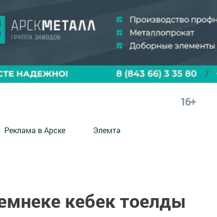
16+
Реклама в Арске
Элемтә
емнеке кебек тоелды