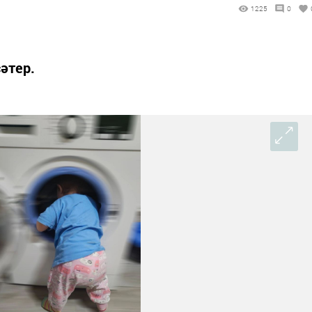
1225
0
әтер.