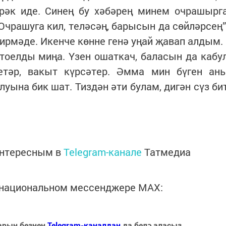
ирәк иде. Синең бу хәбәрең минем очрашырг
Очрашуга кил, теләсәң, барысын да сөйләрсең”
бирмәде. Икенче көнне генә уңай җавап алдым.
тоелды миңа. Үзен ошаткач, баласын да кабу
етәр, вакыт күрсәтер. Әмма мин бүген ан
уына бик шат. Тиздән әти булам, дигән сүз би
интересным в
Telegram-канале
Татмедиа
в национальном мессенджере MАХ:
арын безнең
Telegram-каналдан
да белә аласыз