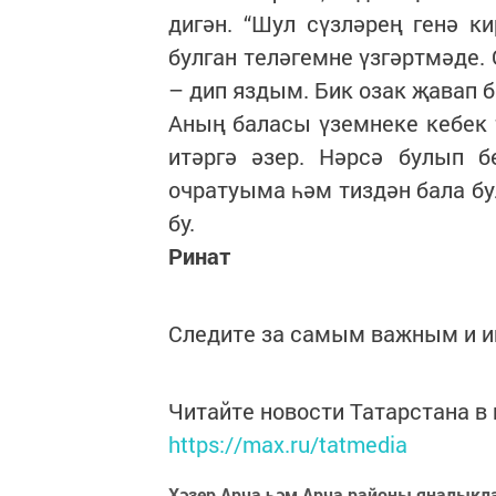
дигән. “Шул сүзләрең генә к
булган теләгемне үзгәртмәде. 
– дип яздым. Бик озак җавап 
Аның баласы үземнеке кебек 
итәргә әзер. Нәрсә булып б
очратуыма һәм тиздән бала бул
бу.
Ринат
Следите за самым важным и 
Читайте новости Татарстана 
https://max.ru/tatmedia
Хәзер Арча һәм Арча районы яңалыкл