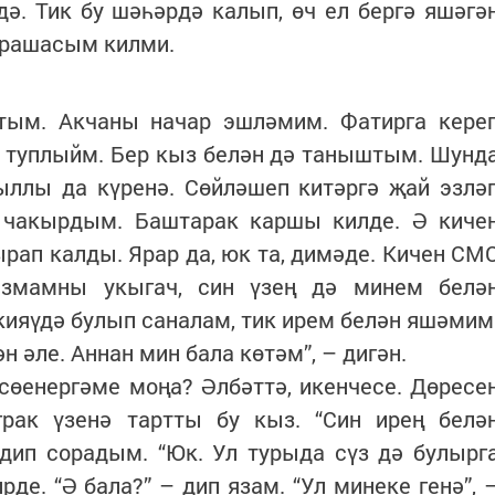
ә. Тик бу шәһәрдә калып, өч ел бергә яшәгә
чрашасым килми.
тым. Акчаны начар эшләмим. Фатирга кере
а туплыйм. Бер кыз белән дә таныштым. Шунд
ыллы да күренә. Сөйләшеп китәргә җай эзлә
 чакырдым. Баштарак каршы килде. Ә киче
ырап калды. Ярар да, юк та, димәде. Кичен СМ
язмамны укыгач, син үзең дә минем белә
ияүдә булып саналам, тик ирем белән яшәмим
 әле. Аннан мин бала көтәм”, – дигән.
сөенергәме моңа? Әлбәттә, икенчесе. Дөресе
рак үзенә тартты бу кыз. “Син ирең белә
ип сорадым. “Юк. Ул турыда сүз дә булырг
рде. “Ә бала?” – дип язам. “Ул минеке генә”, 