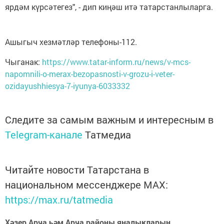
ярдәм күрсәтегез", - дип киңәш итә татарстанлыларга.
Ашыгыч хезмәтләр телефоны-112.
Чыганак:
https://www.tatar-inform.ru/news/v-mcs-
napomnili-o-merax-bezopasnosti-v-grozu-i-veter-
ozidayushhiesya-7-iyunya-6033332
Следите за самым важным и интересным в
Telegram-канале
Татмедиа
Читайте новости Татарстана в
национальном мессенджере MАХ:
https://max.ru/tatmedia
Хәзер Арча һәм Арча районы яңалыкларын