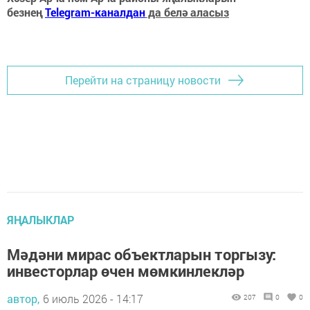
безнең
Telegram-каналдан
да белә аласыз
Перейти на страницу новости
ЯҢАЛЫКЛАР
Мәдәни мирас объектларын торгызу:
инвесторлар өчен мөмкинлекләр
автор,
6 июль 2026 - 14:17
207
0
0