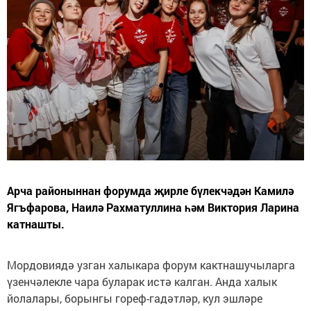
Арча районыннан форумда җирле бүлекчәдән Камилә
Ягъфарова, Наилә Рахматуллина һәм Виктория Ларина
катнашты.
Мордовиядә узган халыкара форум кактнашучыларга
үзенчәлекле чара буларак истә калган. Анда халык
йолалары, борынгы гореф-гадәтләр, кул эшләре