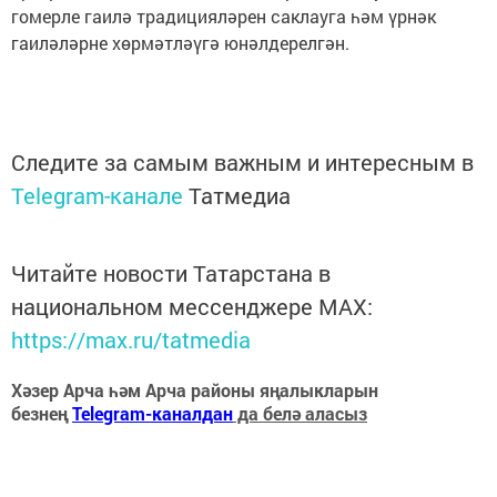
гомерле гаилә традицияләрен саклауга һәм үрнәк
гаиләләрне хөрмәтләүгә юнәлдерелгән.
Следите за самым важным и интересным в
Telegram-канале
Татмедиа
Читайте новости Татарстана в
национальном мессенджере MАХ:
https://max.ru/tatmedia
Хәзер Арча һәм Арча районы яңалыкларын
безнең
Telegram-каналдан
да белә аласыз