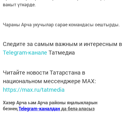
вакыт үткәрде.
Чараны Арча укучылар сарае командасы оештырды.
Следите за самым важным и интересным в
Telegram-канале
Татмедиа
Читайте новости Татарстана в
национальном мессенджере MАХ:
https://max.ru/tatmedia
Хәзер Арча һәм Арча районы яңалыкларын
безнең
Telegram-каналдан
да белә аласыз