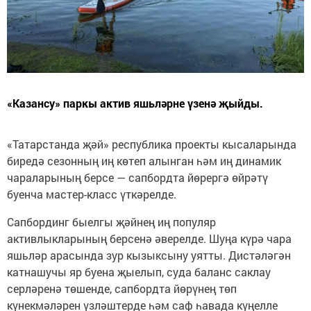
«Казансу» паркы актив яшьләрне үзенә җыйды.
«Татарстанда җәй» республика проекты кысаларында
биредә сезонның иң көтеп алынган һәм иң динамик
чараларының берсе — сапбордта йөрергә өйрәтү
буенча мастер-класс үткәрелде.
Сапбординг быелгы җәйнең иң популяр
активлыкларының берсенә әверелде. Шуңа күрә чара
яшьләр арасында зур кызыксыну уятты. Дистәләгән
катнашучы яр буена җыелып, суда баланс саклау
серләренә төшенде, сапбордта йөрүнең төп
күнекмәләрен үзләштерде һәм саф һавада күңелле