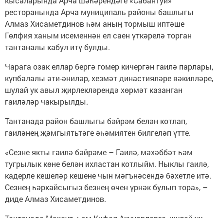
кысаларында Арча шәһәрендәге «Сабантуй»
ресторанында Арча муниципаль районы башлыгы
Алмаз Хисаметдинов һәм аның тормыш иптәше
Гөлфия ханым исеменнән ел саен үткәрелә торган
тантаналы кабул итү булды.
Чарага озак еллар бергә гомер кичергән гаилә парлары,
күпбалалы әти-әниләр, хезмәт династияләре вәкилләре,
шулай ук авыл җирлекләрендә хөрмәт казанган
гаиләләр чакырылды.
Тантанада район башлыгы бәйрәм белән котлап,
гаиләнең җәмгыятьтәге әһәмиятен билгеләп үтте.
«Сезне якты гаилә бәйрәме – Гаилә, мәхәббәт һәм
тугрылык көне белән ихластан котлыйм. Ныклы гаилә,
кадерле кешеләр кешене чын мәгънәсендә бәхетле итә.
Сезнең һәркайсыгыз безнең өчен үрнәк булып тора», –
диде Алмаз Хисаметдинов.