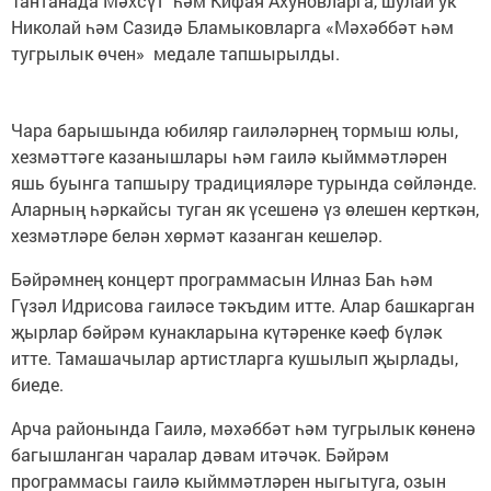
Тантанада Мәхсүт һәм Кифая Ахуновларга, шулай ук
Николай һәм Сазидә Бламыковларга «Мәхәббәт һәм
тугрылык өчен» медале тапшырылды.
Чара барышында юбиляр гаиләләрнең тормыш юлы,
хезмәттәге казанышлары һәм гаилә кыйммәтләрен
яшь буынга тапшыру традицияләре турында сөйләнде.
Аларның һәркайсы туган як үсешенә үз өлешен керткән,
хезмәтләре белән хөрмәт казанган кешеләр.
Бәйрәмнең концерт программасын Илназ Баһ һәм
Гүзәл Идрисова гаиләсе тәкъдим итте. Алар башкарган
җырлар бәйрәм кунакларына күтәренке кәеф бүләк
итте. Тамашачылар артистларга кушылып җырлады,
биеде.
Арча районында Гаилә, мәхәббәт һәм тугрылык көненә
багышланган чаралар дәвам итәчәк. Бәйрәм
программасы гаилә кыйммәтләрен ныгытуга, озын