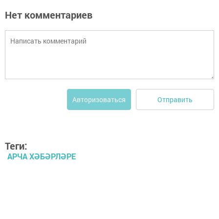
Нет комментариев
Отправить
Авторизоваться
Теги:
АРЧА ХӘБӘРЛӘРЕ