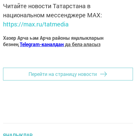
Читайте новости Татарстана в
национальном мессенджере MАХ:
https://max.ru/tatmedia
Хәзер Арча һәм Арча районы яңалыкларын
безнең
Telegram-каналдан
да белә аласыз
Перейти на страницу новости
ЯҢАЛЫКЛАР