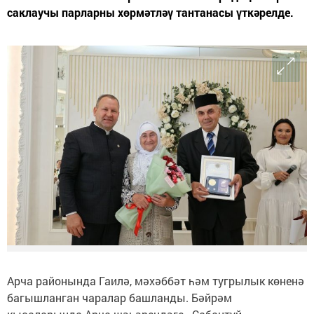
саклаучы парларны хөрмәтләү тантанасы үткәрелде.
Арча районында Гаилә, мәхәббәт һәм тугрылык көненә
багышланган чаралар башланды. Бәйрәм