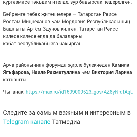
күргәзмәсе тәкъдим ителде, зур бавырсак пешерелгән.
Бәйрәмгә төбәк җитәкчеләре — Татарстан Рәисе
Рөстәм Миңнеханов һәм Мордовия Республикасының
Башлыгы Артём Здунов килгән. Татарстан Рәисе
киләсе киләсе елда да балаларны
кабат республикабызга чакырган.
Арча районыннан форумда җирле бүлекчәдән
Камилә
Ягъфарова, Наилә Рахматуллина
һәм
Виктория Ларина
катнашты.
Чыганак:
https://max.ru/id1609009523_gos/AZ8yNrqfAqU
Следите за самым важным и интересным в
Telegram-канале
Татмедиа