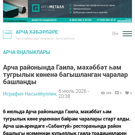
АРЧА ХӘБӘРЛӘРЕ
16+
"Арча хәбәрләре" газетасы - Арча районы
АРЧА ЯҢАЛЫКЛАРЫ
Арча районында Гаилә, мәхәббәт һәм
тугрылык көненә багышланган чаралар
башланды
6 июль 2026 -
Исрафил Насыйбуллин,
566
0
0
20:38
6 июльдә Арча районында Гаилә, мәхәббәт һәм
тугрылык көне уңаеннан бәйрәм чаралары старт алды.
Арча шәһәрендәге «Сабантуй» ресторанында район
башлыгы исеменнән күпьеллык гаилә традицияләрен