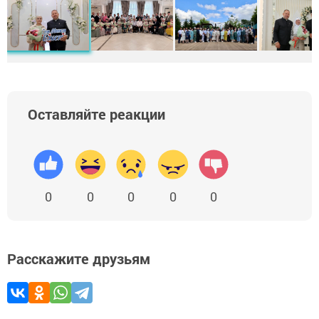
Оставляйте реакции
0
0
0
0
0
Расскажите друзьям