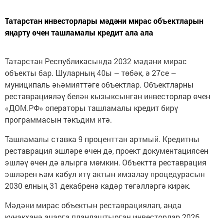
Татарстан инвесторлары мәдәни мирас объектларын
яңарту өчен ташламалы кредит ала ала
Татарстан Республикасында 2032 мәдәни мирас
объекты бар. Шуларның 40ы – төбәк, ә 27се –
муниципаль әһәмияттәге объектлар. Объектларны
реставрацияләү белән кызыксынган инвесторлар өчен
«ДОМ.РФ» операторы ташламалы кредит бирү
программасын тәкъдим итә.
Ташламалы ставка 9 проценттан артмый. Кредитны
реставрация эшләре өчен дә, проект документациясен
эшләү өчен дә алырга мөмкин. Объектта реставрация
эшләрен һәм кабул итү актын имзалау процедурасын
2030 елның 31 декабренә кадәр төгәлләргә кирәк.
Мәдәни мирас объектын реставрацияләп, анда
кунакханә ачарга планлаштырган инвесторлар 2026