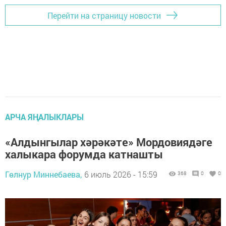
Перейти на страницу новости
АРЧА ЯҢАЛЫКЛАРЫ
«Алдынгылар хәрәкәте» Мордовиядәге
халыкара форумда катнашты
Гөлнур Миннебаева,
6 июль 2026 - 15:59
368
0
0