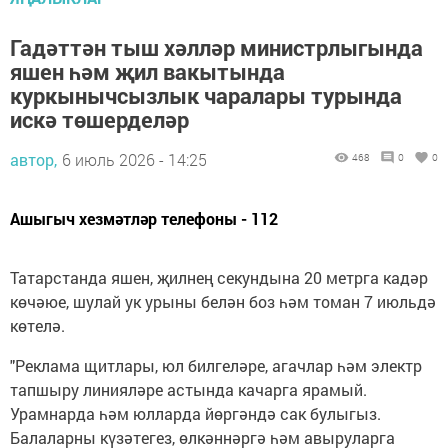
Гадәттән тыш хәлләр министрлыгында
яшен һәм җил вакытында
куркынычсызлык чаралары турында
искә төшерделәр
автор,
6 июль 2026 - 14:25
468
0
0
Ашыгыч хезмәтләр телефоны - 112
Татарстанда яшен, җилнең секундына 20 метрга кадәр
көчәюе, шулай ук урыны белән боз һәм томан 7 июльдә
көтелә.
"Реклама щитлары, юл билгеләре, агачлар һәм электр
тапшыру линияләре астында качарга ярамый.
Урамнарда һәм юлларда йөргәндә сак булыгыз.
Балаларны күзәтегез, өлкәннәргә һәм авыруларга