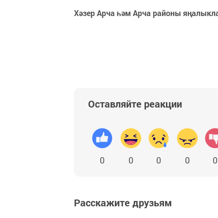
Хәзер Арча һәм Арча районы яңалыкл
Оставляйте реакции
0
0
0
0
0
Расскажите друзьям