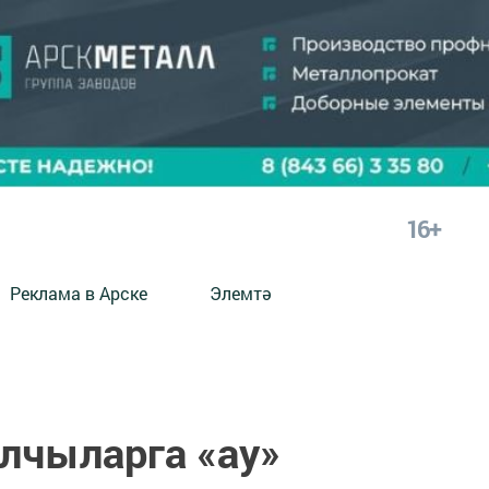
16+
Реклама в Арске
Элемтә
лчыларга «ау»