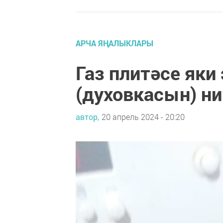
АРЧА ЯҢАЛЫКЛАРЫ
Газ плитәсе яки
(духовкасын) н
автор,
20 апрель 2024 - 20:20