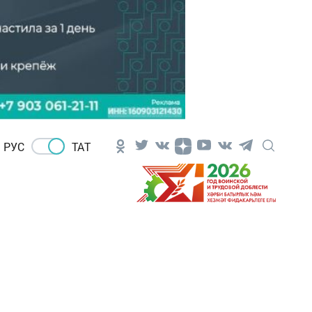
РУС
ТАТ