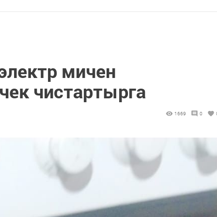
 электр мичен
ичек чистартырга
1669
0