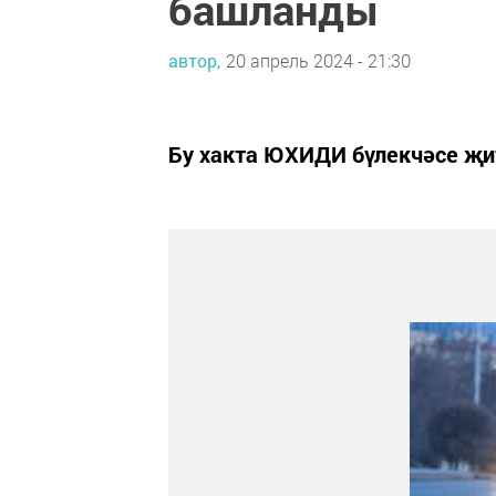
башланды
автор,
20 апрель 2024 - 21:30
Бу хакта ЮХИДИ бүлекчәсе җи