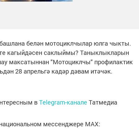
 башлана белән мотоциклчылар юлга чыкты.
әте кагыйдәсен саклыймы? Таныклыкларын
лау максатыннан "Мотоциклчы" профилактик
ьдән 28 апрельгә кадәр дәвам итәчәк.
интересным в
Telegram-канале
Татмедиа
в национальном мессенджере MАХ: