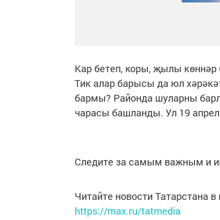
Кар бетеп, коры, җылы көннәр
Тик алар барысы да юл хәрәк
бармы? Районда шуларны бар
чарасы башланды. Ул 19 апрел
Следите за самым важным и 
Читайте новости Татарстана 
https://max.ru/tatmedia