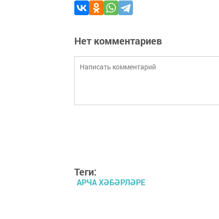
Нет комментариев
Теги:
АРЧА ХӘБӘРЛӘРЕ