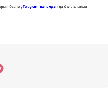
арын безнең
Telegram-каналдан
да белә аласыз