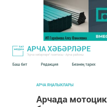
АРЧА ХӘБӘРЛӘРЕ
"Арча хәбәрләре" газетасы - Арча районы
Баш бит
Редакция
Безнең тарих
АРЧА ЯҢАЛЫКЛАРЫ
Арчада мотоцик