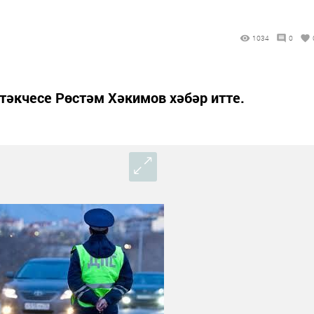
1034
0
тәкчесе Рөстәм Хәкимов хәбәр итте.