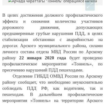
В целях достижения должного профилактического
эффекта и снижения количества участников
дорожного движения, допускающих
преднамеренные грубые нарушения ПДД, в целях
стабилизации обстановки с аварийностью на
дорогах Арского муниципального района, силами
личного состава отдела МВД России по Арскому
району
22 января 2020 года
будет проведено
профилактическое мероприятие «Тоннель», по
пресечению нарушений ПДД пешеходами.
Отделение ГИБДД ОМВД России по Арскому
району сообщает, что необходимо неукоснительно
соблюдать ПДД РФ, как водителям, так и
пешеходам. В дальнейшем профилактические
мероприятия «Тоннель» на территории Арского