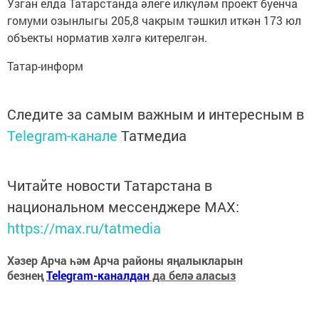
Узган елда Татарстанда әлеге илкүләм проект буенча
гомуми озынлыгы 205,8 чакрым тәшкил иткән 173 юл
объекты норматив хәлгә китерелгән.
Татар-информ
Следите за самым важным и интересным в
Telegram-канале
Татмедиа
Читайте новости Татарстана в
национальном мессенджере MАХ:
https://max.ru/tatmedia
Хәзер Арча һәм Арча районы яңалыкларын
безнең
Telegram-каналдан
да белә аласыз