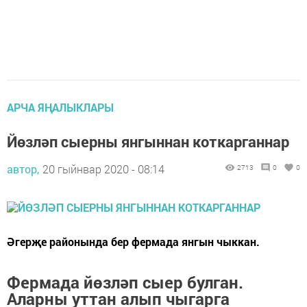
АРЧА ЯҢАЛЫКЛАРЫ
Йөзләп сыерны янгыннан коткарганнар
автор,
20 гыйнвар 2020 - 08:14
2713
0
0
Әгерҗе районында бер фермада янгын чыккан.
Фермада йөзләп сыер булган.
Аларны уттан алып чыгарга