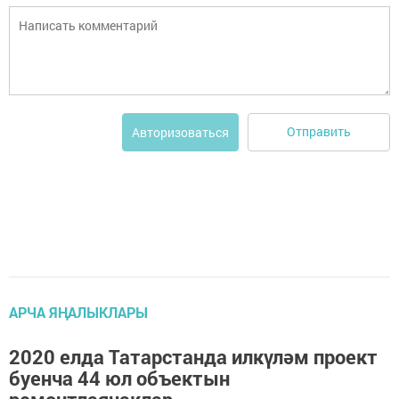
Отправить
Авторизоваться
АРЧА ЯҢАЛЫКЛАРЫ
2020 елда Татарстанда илкүләм проект
буенча 44 юл объектын