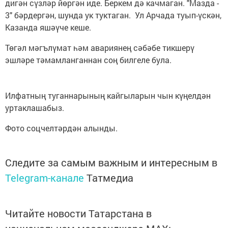
дигән сүзләр йөргән иде. Беркем дә качмаган. "Мазда -
3" бәрдергән, шунда ук туктаган. Ул Арчада туып-үскән,
Казанда яшәүче кеше.
Төгәл мәгълүмат һәм авариянең сәбәбе тикшерү
эшләре тәмамланганнан соң билгеле була.
Илфатның туганнарының кайгыларын чын күңелдән
уртаклашабыз.
Фото соцчелтәрдән алынды.
Следите за самым важным и интересным в
Telegram-канале
Татмедиа
Читайте новости Татарстана в