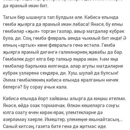
дә ярамый икән бит.
Тагын бер ышануга тап булдым әле. Кәбисә елында
гөмбә җыярга да ярамый икән ләбаса! Янәсе, бу елны
гөмбәләр «җыя» торган газлар, авыр матдәләр күбрәк
була, ди. Соң, гөмбә февраль аенда чыкмый бит инде! Ә
елның «артык» көне февральгә генә өстәлә. Гөмбә
җыярга ярамый дигәнгә галимнәрнең җавабы да бар.
Гөмбәлек дүрт елга бер тапкыр яңара икән. Һәм яңа
гөмбәләр барлыкка килгәндә, алар агулы матдәләрне
күбрәк үзләренә сеңдерә, ди. Хуш, шулай да булсын!
Әмма гөмбәлекнең кәбисә елында яралганын ничек
белергә? Бу сорау ачык кала.
Кәбисә елында йорт хайваны алырга да киңәш ителми.
Янәсе, өйдә озак тормаячак. Өлкән кешеләргә соңгы
юлга озату өчен кирәк-ярак, үлемтекләрне дә
әзерләмәү хәерле. Имештер, үлемеңне якынайтасың...
Саный китсәң, газета бите генә дә җитмәс иде.