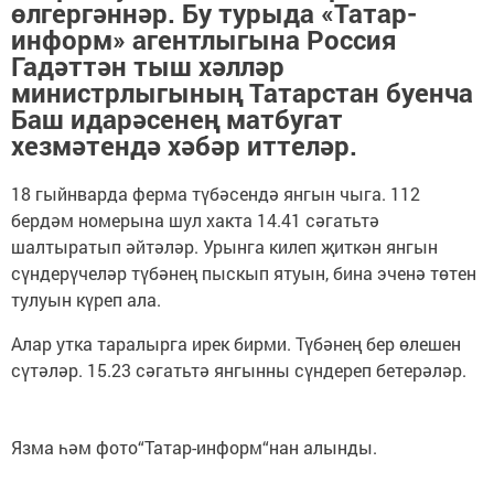
өлгергәннәр. Бу турыда «Татар-
информ» агентлыгына Россия
Гадәттән тыш хәлләр
министрлыгының Татарстан буенча
Баш идарәсенең матбугат
хезмәтендә хәбәр иттеләр.
18 гыйнварда ферма түбәсендә янгын чыга. 112
бердәм номерына шул хакта 14.41 сәгатьтә
шалтыратып әйтәләр. Урынга килеп җиткән янгын
сүндерүчеләр түбәнең пыскып ятуын, бина эченә төтен
тулуын күреп ала.
Алар утка таралырга ирек бирми. Түбәнең бер өлешен
сүтәләр. 15.23 сәгатьтә янгынны сүндереп бетерәләр.
Язма һәм фото“Татар-информ“нан алынды.