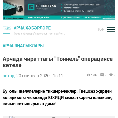
АРЧА ХӘБӘРЛӘРЕ
16+
"Арча хәбәрләре" газетасы - Арча районы
АРЧА ЯҢАЛЫКЛАРЫ
Арчада чираттагы "Тоннель" операциясе
көтелә
автор,
20 гыйнвар 2020 - 15:11
1702
0
0
Бу юлы җәяүлеләрне тикшерәчәкләр. Тиешсез җирдән
юл аркылы чыкканда ЮХИДИ хезмәткәренә юлыксаң,
качып котылырмын димә!