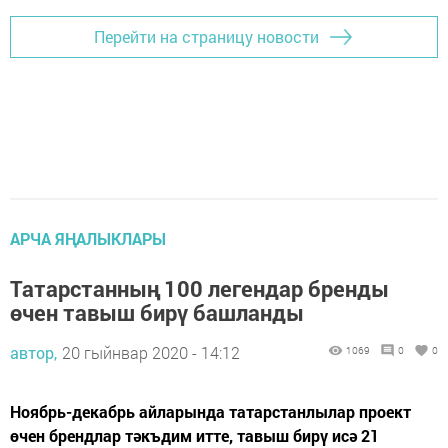
Перейти на страницу новости
АРЧА ЯҢАЛЫКЛАРЫ
Татарстанның 100 легендар бренды
өчен тавыш бирү башланды
автор,
20 гыйнвар 2020 - 14:12
1069
0
0
Ноябрь-декабрь айларында татарстанлылар проект
өчен брендлар тәкъдим итте, тавыш бирү исә 21