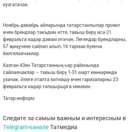
кузгатачак.
Ноябрь-декабрь айларында татарстанлылар проект
өчен брендлар тәкъдим итте, тавыш бирү исә 21
февральгә кадәр дәвам итәчәк. Легендар брендларны,
57 җиңүчене сайлап алып, 16 тармак буенча
билгеләячәкләр.
Калган 43ен Татарстанның һәр районында
сайлаячаклар – тавыш бирү 1-31 март көннәрендә
узачак. Әлеге этапта катнашу өчен гаризаларны 23
февральгә кадәр тапшырырга мөмкин.
Татар-информ
Следите за самым важным и интересным в
Telegram-канале
Татмедиа