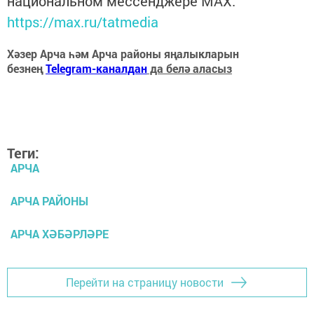
национальном мессенджере MАХ:
https://max.ru/tatmedia
Хәзер Арча һәм Арча районы яңалыкларын
безнең
Telegram-каналдан
да белә аласыз
Теги:
АРЧА
АРЧА РАЙОНЫ
АРЧА ХӘБӘРЛӘРЕ
Перейти на страницу новости