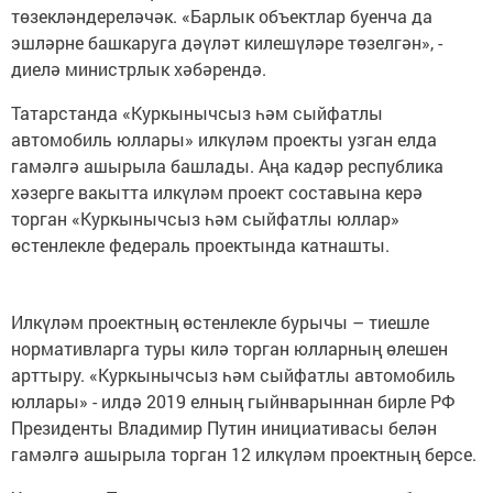
төзекләндереләчәк. «Барлык объектлар буенча да
эшләрне башкаруга дәүләт килешүләре төзелгән», -
диелә министрлык хәбәрендә.
Татарстанда «Куркынычсыз һәм сыйфатлы
автомобиль юллары» илкүләм проекты узган елда
гамәлгә ашырыла башлады. Аңа кадәр республика
хәзерге вакытта илкүләм проект составына керә
торган «Куркынычсыз һәм сыйфатлы юллар»
өстенлекле федераль проектында катнашты.
Илкүләм проектның өстенлекле бурычы – тиешле
нормативларга туры килә торган юлларның өлешен
арттыру. «Куркынычсыз һәм сыйфатлы автомобиль
юллары» - илдә 2019 елның гыйнварыннан бирле РФ
Президенты Владимир Путин инициативасы белән
гамәлгә ашырыла торган 12 илкүләм проектның берсе.