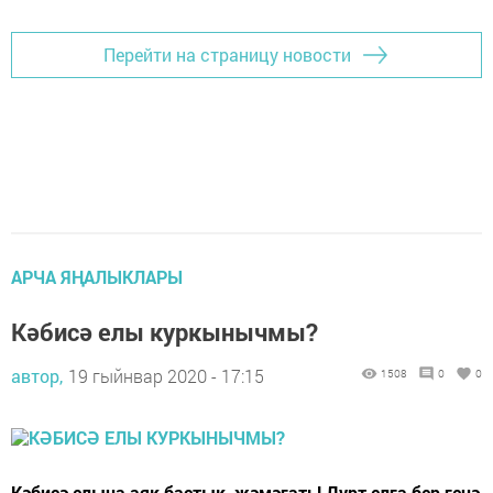
Перейти на страницу новости
АРЧА ЯҢАЛЫКЛАРЫ
Кәбисә елы куркынычмы?
автор,
19 гыйнвар 2020 - 17:15
1508
0
0
Кәбисә елына аяк бастык, җәмәгать! Дүрт елга бер генә