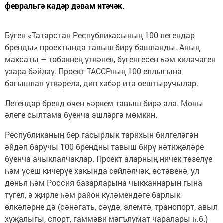
февральгә кадәр дәвам итәчәк.
Бүген «Татарстан Республикасының 100 легендар
бренды» проектында тавыш бирү башланды. Аның
максаты – төбәкнең үткәнен, бүгенгесен һәм киләчәген
үзара бәйләү. Проект ТАССРның 100 еллыгына
багышлап үткәрелә, дип хәбәр итә оештыручылар.
Легендар бренд өчен һәркем тавыш бирә ала. Моны
әлеге сылтама буенча эшләргә мөмкин.
Республиканың бер гасырлык тарихын билгеләгән
әйдәп баручы 100 брендны тавыш бирү нәтиҗәләре
буенча ачыклаячаклар. Проект аларның ничек төзелүе
һәм үсеш кичерүе хакында сөйләячәк, өстәвенә, ул
дөнья һәм Россия базарларына чыкканнарын гына
түгел, ә җирле һәм район күләмендәге барлык
өлкәләрне дә (сәнәгать, сәүдә, элемтә, транспорт, авыл
хуҗалыгы, спорт, гаммәви мәгълүмат чаралары һ.б.)