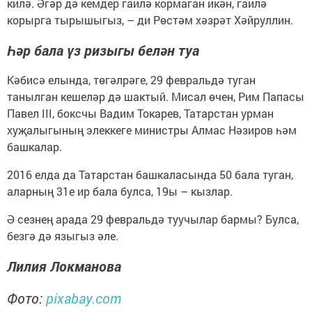
килә. Әгәр дә кемдер гаилә кормаган икән, гаилә
корырга тырышыгыз, – ди Рөстәм хәзрәт Хәйруллин.
Һәр бала үз ризыгы белән туа
Кәбисә елында, төгәлрәге, 29 февральдә туган
танылган кешеләр дә шактый. Мисал өчен, Рим Папасы
Павел III, боксчы Вадим Токарев, Татарстан урман
хуҗалыгының элеккеге министры Алмас Нәзиров һәм
башкалар.
2016 елда да Татарстан башкаласында 50 бала туган,
аларның 31е ир бала булса, 19ы – кызлар.
Ә сезнең арада 29 февральдә туучылар бармы? Булса,
безгә дә языгыз әле.
Лилия Локманова
Фото:
pixabay.com