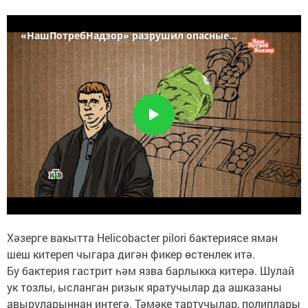
Хәзерге вакытта Helicobacter pilori бактериясе яман
шеш китереп чыгара дигән фикер өстенлек итә.
Бу бактерия гастрит һәм язва барлыкка китерә. Шулай
ук тозлы, ысланган ризык яратучылар да ашказаны
авыруларыннан интегә. Тәмәке тартучылар, полиплары