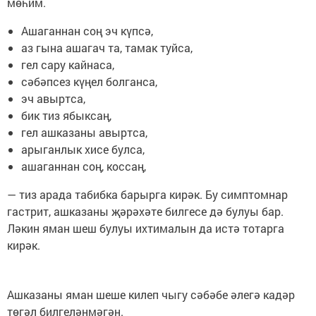
мөһим.
Ашаганнан соң эч күпсә,
аз гына ашагач та, тамак туйса,
гел сару кайнаса,
сәбәпсез күңел болганса,
эч авыртса,
бик тиз ябыксаң,
гел ашказаны авыртса,
арыганлык хисе булса,
ашаганнан соң, коссаң,
— тиз арада табибка барырга кирәк. Бу симптомнар
гастрит, ашказаны җәрәхәте билгесе дә булуы бар.
Ләкин яман шеш булуы ихтималын да истә тотарга
кирәк.
Ашказаны яман шеше килеп чыгу сәбәбе әлегә кадәр
төгәл билгеләнмәгән.