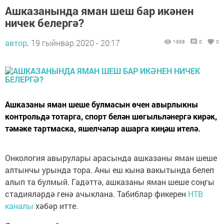
Ашказанында яман шеш бар икәнен
ничек белергә?
автор,
19 гыйнвар 2020 - 20:17
1968
0
0
Ашказаны яман шеше булмасын өчен авырлыкны
контрольдә тотарга, спорт белән шөгыльләнергә кирәк,
тәмәке тартмаска, яшелчәләр ашарга киңәш ителә.
Онкология авырулары арасында ашказаны яман шеше
алтынчы урында тора. Аны еш кына вакытында белеп
алып та булмый. Гадәттә, ашказаны яман шеше соңгы
стадияләрдә генә ачыклана. Табиблар фикерен
НТВ
каналы
хәбәр итте.