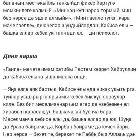
баланың мөстәкыйль тәнкыйди фикер йөртүгә
мөмкинлеге калмый. «Миннән күп нәрсә тормый, мин
бер нәрсә дә эшли алмыйм», «Мин гаепле түгел, кара
мәче гаепле», диючеләр шундыйлардан. Кәбисә елы –
башка еллар кебек үк, гап-гади ел, – ди психолог.
Дини караш
«Гаилә» мәчете имам хатибы Рөстәм хәзрәт Хәйруллин
да кәбисә елына ышанмаска өнди.
– Яңа елга аяк бастык. Кәбисә елында никах укытырга,
туйлар уздырырга ярыймы кебек бик күп сораулар
килә. Без бит мөселманнар һәм әгәр дә үзебезнең ел
хисабын карасак, ул башкача, ай буенча бара.
Мөселманча кәбисә елы да, башка еллар да юк. Шуңа
да Ураза бәйрәме дә, Корбан бәйрәме дә күчеп йөри.
Һәр нәрсә – бәхет тә, бәрәкәт тә Раб­быбыз Аллаһыдан