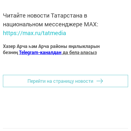
Читайте новости Татарстана в
национальном мессенджере MАХ:
https://max.ru/tatmedia
Хәзер Арча һәм Арча районы яңалыкларын
безнең
Telegram-каналдан
да белә аласыз
Перейти на страницу новости