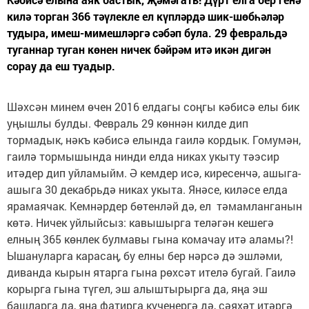
килә торган 366 тәүлекле ел күпләрдә шик-шөбһәләр
тудыра, имеш-мимешләргә сәбәп була. 29 февральдә
туганнар туган көнен ничек бәйрәм итә икән дигән
сорау да еш туадыр.
Шәхсән минем өчен 2016 елдагы соңгы кәбисә елы бик
уңышлы булды. Февраль 29 көннән килде дип
тормадык, нәкъ кәбисә елында гаилә кордык. Гомумән,
гаилә тормышында нинди елда никах укыту тәэсир
итәдер дип уйламыйм. Ә кемдер исә, киресенчә, ашыга-
ашыга 30 декабрьдә никах укыта. Янәсе, киләсе елда
ярамаячак. Кемнәрдер бөтенләй дә, ел тәмамланганын
көтә. Ничек уйлыйсыз: кавышырга теләгән кешегә
елның 365 көнлек булмавы гына комачау итә аламы?!
Ышануларга карасаң, бу елны бер нәрсә дә эшләми,
диванда кырын ятарга гына рөхсәт ителә бугай. Гаилә
корырга гына түгел, эш алыштырырга да, яңа эш
башларга да, яңа фатирга күченергә дә, сәяхәт итәргә