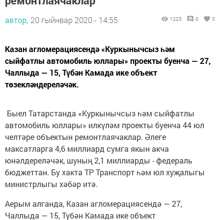
ремонтлаячаклар
автор,
20 гыйнвар 2020 - 14:55
1223
0
0
Казан агломерациясендә «Куркынычсыз һәм
сыйфатлы автомобиль юллары» проекты буенча — 27,
Чаллыда — 15, Түбән Камада ике объект
төзекләндереләчәк.
Быел Татарстанда «Куркынычсыз һәм сыйфатлы
автомобиль юллары» илкүләм проекты буенча 44 юл
челтәре объектын ремонтлаячаклар. Әлеге
максатларга 4,6 миллиард сумга якын акча
юнәлдереләчәк, шуның 2,1 миллиарды - федераль
бюджеттан. Бу хакта ТР Транспорт һәм юл хуҗалыгы
министрлыгы хәбәр итә.
Аерым алганда, Казан агломерациясендә — 27,
Чаллыда — 15, Түбән Камада ике объект