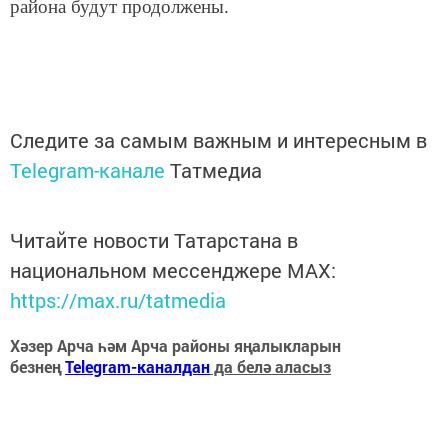
района будут продолжены.
Следите за самым важным и интересным в
Telegram-канале
Татмедиа
Читайте новости Татарстана в
национальном мессенджере MАХ:
https://max.ru/tatmedia
Хәзер Арча һәм Арча районы яңалыкларын
безнең
Telegram-каналдан
да белә аласыз