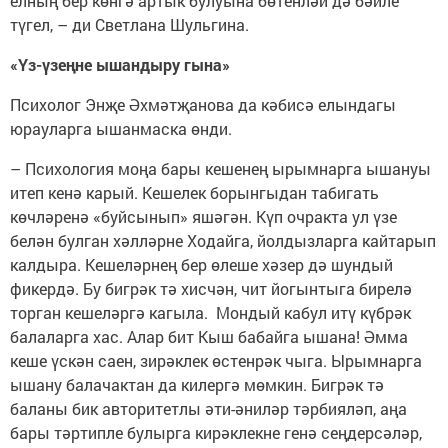
елның бер көнгә артык булуына бөтенләй дә бәйле
түгел, – ди Светлана Шульгина.
«Үз-үзеңне ышандыру гына»
Психолог Энҗе Әхмәтҗанова да кәбисә елындагы
юрауларга ышанмаска өнди.
– Психология моңа бары кешенең ырымнарга ышануы
итеп кенә карый. Кешелек борынгыдан табигать
көчләренә «буйсынып» яшәгән. Күп очракта ул үзе
белән булган хәлләрне Ходайга, йолдызларга кайтарып
калдыра. Кешеләрнең бер өлеше хәзер дә шундый
фикердә. Бу бигрәк тә хисчән, чит йогынтыга бирелә
торган кешеләргә кагыла. Мондый кабул итү күбрәк
балаларга хас. Алар бит Кыш бабайга ышана! Әмма
кеше үскән саен, зирәклек өстенрәк чыга. Ырымнарга
ышану балачактан да килергә мөмкин. Бигрәк тә
баланы бик авторитетлы әти-әниләр тәрбияләп, аңа
бары тәртипле булырга кирәклекне генә сеңдерсәләр,