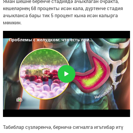
Яман шешне беренче стадиядә ачыклаган очракта,
кешеләрнең 68 проценты исән кала, дүртенче стадия
ачыкланса бары тик 5 процент кына исән калырга
мөмкин.
Табиблар сүзләренчә, берничә сигналга игътибар итү