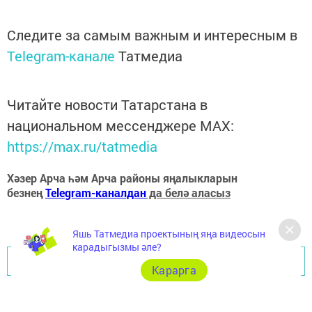
Следите за самым важным и интересным в
Telegram-канале
Татмедиа
Читайте новости Татарстана в
национальном мессенджере MАХ:
https://max.ru/tatmedia
Хәзер Арча һәм Арча районы яңалыкларын
безнең
Telegram-каналдан
да белә аласыз
Яшь Татмедиа проектының яңа видеосын
карадыгызмы әле?
Перейти на страницу новости
Карарга