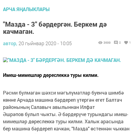
АРЧА ЯҢАЛЫКЛАРЫ
"Мазда - 3" бәрдергән. Беркем дә
качмаган.
автор,
20 гыйнвар 2020 - 10:05
3699
0
1
Имеш-мимешләр дөреслеккә туры килми.
Рәсми булмаган шәхси мәгълүматлар буенча шимбә
көнне Арчада машина бәрдереп үтергән егет Балтач
районының Салавыч авылыннан Илфат
Әшрәпов булып чыкты. Ә бәрдерүче турындагы имеш-
мимешләр дөреслеккә туры килми. Халык арасында
бер машина бәрдереп качкан, "Мазда" өстеннән чыккан