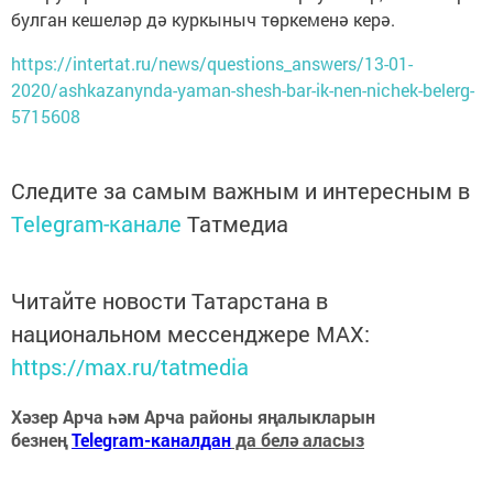
булган кешеләр дә куркыныч төркеменә керә.
https://intertat.ru/news/questions_answers/13-01-
2020/ashkazanynda-yaman-shesh-bar-ik-nen-nichek-belerg-
5715608
Следите за самым важным и интересным в
Telegram-канале
Татмедиа
Читайте новости Татарстана в
национальном мессенджере MАХ:
https://max.ru/tatmedia
Хәзер Арча һәм Арча районы яңалыкларын
безнең
Telegram-каналдан
да белә аласыз