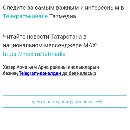
Следите за самым важным и интересным в
Telegram-канале
Татмедиа
Читайте новости Татарстана в
национальном мессенджере MАХ:
https://max.ru/tatmedia
Хәзер Арча һәм Арча районы яңалыкларын
безнең
Telegram-каналдан
да белә аласыз
Перейти на страницу новости