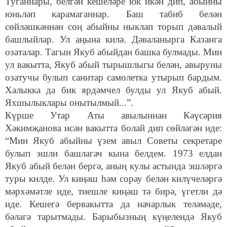
Туганнары, белгән кешеләре юк икән дип, абыйны
юньләп карамаганнар. Баш табиб белән
сөйләшкәннән соң абыйны ныклап торып дәвалый
башлыйлар. Ул аңына килә. Дәваланырга Казанга
озаталар. Тагын Якуб абыйдан башка булмады. Мин
ул вакытта, Якуб абый тырышлыгы белән, авыруны
озатучы булып санитар самолетка утырып бардым.
Халыкка да бик ярдәмчел булды ул Якуб абый.
Яхшылыклары онытылмый...”.
Күрше Утар Аты авылыннан Кәүсәрия
Хәкимҗанова исән вакытта болай дип сөйләгән иде:
“Мин Якуб абыйны үзем авыл Советы секретаре
булып эшли башлагач кына белдем. 1973 елдан
Якуб абый белән бергә, аның кулы астында эшләргә
туры килде. Ул киңәш һәм сорау белән килүчеләргә
мәрхәмәтле иде, тиешле киңәш тә бирә, үгетли дә
иде. Кешегә бервакытта да начарлык теләмәде,
бәлагә тарытмады. Барыбызның күңелендә Якуб