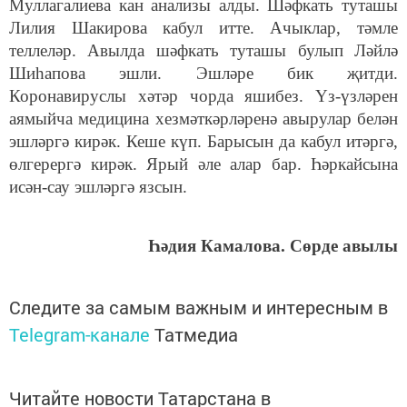
Муллагалиева кан анализы алды. Шәфкать туташы
Лилия Шакирова кабул итте. Ачыклар, тәмле
теллеләр. Авылда шәфкать туташы булып Ләйлә
Шиһапова эшли. Эшләре бик җитди.
Коронавируслы хәтәр чорда яшибез. Үз-үзләрен
аямыйча медицина хезмәткәрләренә авырулар белән
эшләргә кирәк. Кеше күп. Барысын да кабул итәргә,
өлгерергә кирәк. Ярый әле алар бар. Һәркайсына
исән-сау эшләргә язсын.
Һәдия Камалова. Сөрде авылы
Следите за самым важным и интересным в
Telegram-канале
Татмедиа
Читайте новости Татарстана в