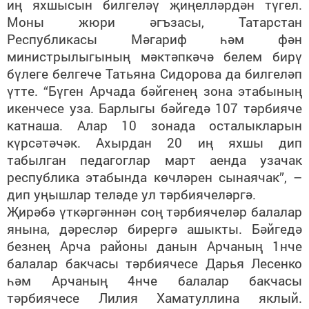
иң яхшысын билгеләү җиңелләрдән түгел.
Моны жюри әгъзасы, Татарстан
Республикасы Мәгариф һәм фән
министрылыгының мәктәпкәчә белем бирү
бүлеге белгече Татьяна Сидорова да билгеләп
үтте. “Бүген Арчада бәйгенең зона этабының
икенчесе уза. Барлыгы бәйгедә 107 тәрбияче
катнаша. Алар 10 зонада осталыкларын
күрсәтәчәк. Ахырдан 20 иң яхшы дип
табылган педагоглар март аенда узачак
республика этабында көчләрен сынаячак”, –
дип уңышлар теләде ул тәрбиячеләргә.
Җирәбә үткәргәннән соң тәрбиячеләр балалар
янына, дәресләр бирергә ашыкты. Бәйгедә
безнең Арча районы данын Арчаның 1нче
балалар бакчасы тәрбиячесе Дарья Лесенко
һәм Арчаның 4нче балалар бакчасы
тәрбиячесе Лилия Хаматуллина яклый.