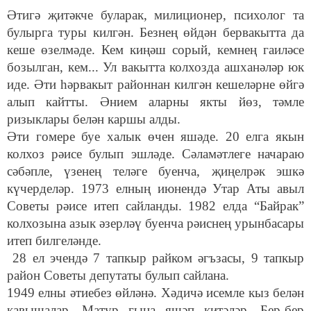
Әтигә җитәкче буларак, милиционер, психолог та
булырга туры килгән. Безнең өйдән бервакытта да
кеше өзелмәде. Кем киңәш сорый, кемнең гаиләсе
бозылган, кем... Ул вакытта колхозда ашханәләр юк
иде. Әти һәрвакыт районнан килгән кешеләрне өйгә
алып кайтты. Әнием аларны якты йөз, тәмле
ризыклары белән каршы алды.
Әти гомере буе халык өчен яшәде. 20 елга якын
колхоз рәисе булып эшләде. Сәламәтлеге начараю
сәбәпле, үзенең теләге буенча, җиңелрәк эшкә
күчерделәр. 1973 елның июнендә Утар Аты авыл
Советы рәисе итеп сайланды. 1982 елда “Байрак”
колхозына азык әзерләү буенча рәиснең урынбасары
итеп билгеләнде.
28 ел эчендә 7 тапкыр райком әгъзасы, 9 тапкыр
район Советы депутаты булып сайлана.
1949 елны әтиебез өйләнә. Хәдичә исемле кыз белән
кавышалар. Матур гына яшәп китәләр. Бер-бер