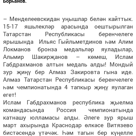
Борһанов.
– Менделеевскидан уңышлар белән кайттык.
15-17 яшьлекләр арасында оештырылган
Татарстан Республикасы беренчелеге
ярышында Ильяс Гыйльметдинов һәм Алим
Локманов бронза медальләр яуладылар,
Альмир Шакирҗанов – көмеш, Ислам
Габдрахманов алтын медаль алды! Мондый
зур җиңү бер Алмаз Закировта гына иде.
Алмаз Татарстан Республикасы беренчелеге
һәм чемпионатында 4 тапкыр җиңү яулаган
егет!
Ислам Габдрахманов республика җыелма
командасында Россия чемпионатында
катнашу юлламасы алды. Әлеге зур ярыш
март ахырында Краснодар өлкәсе Витязево
бистәсендә үтәчәк. Һәм тагын бер күңелле