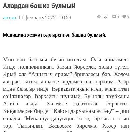
Алардан башка булмый
автор,
11 февраль 2022 - 10:59
1291
0
0
Медицина хезмәткәрләреннән башка булмый.
Мин кан басымы белән интегәм. Олы яшьтәмен.
Инде поликлиникага барып йөрерлек хәлдә түгел.
Ярый әле “Ашыгыч ярдәм” бригадасы бар. Хәлем
авыраеп китсә, ашыгыч ярдәмгә шалтыратам. Алар
мине беләләр инде. Һәрвакыт якын итеп, ачык итеп
сөйләшәләр. Һәркайсы шундый. Бу юлы трубканы
Алинә алды. Хәлемне җентекләп сорашты.
Киңәшләрен бирде. “Кайсы даруыңны эчтең?” – дип
сорады. “Менә шул даруыңны эч тә, 1әр сәгать ятып
тор. Тынычлан. Вәсвәсәгә бирелмә. Хәзер кан