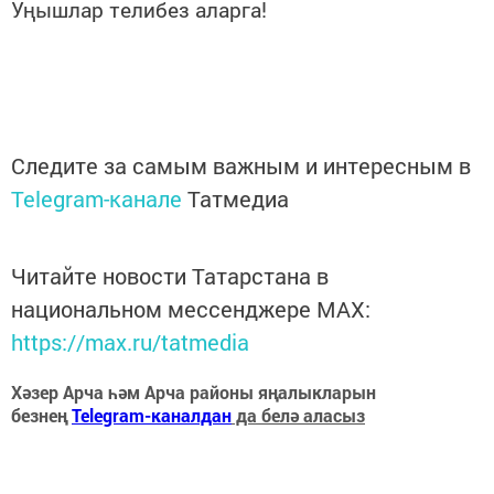
Уңышлар телибез аларга!
Следите за самым важным и интересным в
Telegram-канале
Татмедиа
Читайте новости Татарстана в
национальном мессенджере MАХ:
https://max.ru/tatmedia
Хәзер Арча һәм Арча районы яңалыкларын
безнең
Telegram-каналдан
да белә аласыз