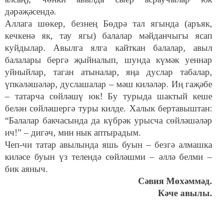
дәрәҗәсендә.
Аллага шөкер, безнең Бөдрә тал ягында (аръяк,
кечкенә як, тау ягы) балалар мәйданчыгы ясап
куйдылар. Авылга ялга кайткан балалар, авыл
балалары бергә җыйналып, шунда күмәк уеннар
уйныйлар, таган атыналар, яңа дуслар табалар,
үпкәләшәләр, дуслашалар – мәш киләләр. Иң гаҗәбе
– татарча сөйләшү юк! Бу турыда шактый кеше
белән сөйләшергә туры килде. Халык бертавыштан:
“Балалар бакчасында да күбрәк урысча сөйләшәләр
ич!” – дигәч, мин нык аптырадым.
Чеп-чи татар авылында яшь буын – безгә алмашка
киләсе буын үз телендә сөйләшми – әллә белми –
бик аяныч.
Сәвия Мөхәммәд.
Кәче авылы.