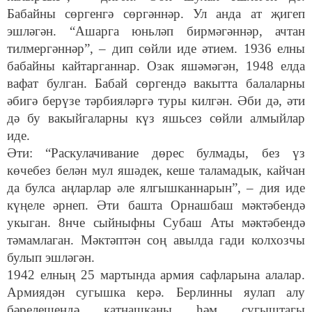
Бабайны сөргенгә сөргәннәр. Ул анда ат җигеп
эшләгән. “Ашарга юньләп бирмәгәннәр, ачтан
тилмергәннәр”, – дип сөйли иде әтием. 1936 елны
бабайны кайтарганнар. Озак яшәмәгән, 1948 елда
вафат булган. Бабай сөргендә вакытта балаларны
әбигә берүзе тәрбияләргә туры килгән. Әби дә, әти
дә бу вакыйгаларны күз яшьсез сөйли алмыйлар
иде.
Әти: “Раскулачивание дөрес булмады, без үз
көчебез белән мул яшәдек, кеше таламадык, кайчан
да булса аңларлар әле ялгышканнарын”, – дия иде
күңеле әрнеп. Әти башта Орнашбаш мәктәбендә
укыган. 8нче сыйныфны Субаш Аты мәктәбендә
тәмамлаган. Мәктәптән соң авылда гади колхозчы
булып эшләгән.
1942 елның 25 мартында армия сафларына алалар.
Армиядән сугышка керә. Берлинны яулап алу
бәрелешендә катнашканы һәм сугыштагы