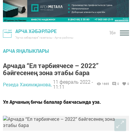
АРЧА ХӘБӘРЛӘРЕ
16+
"Арча хәбәрләре" газетасы - Арча районы
АРЧА ЯҢАЛЫКЛАРЫ
Арчада “Ел тәрбиячесе – 2022”
бәйгесенең зона этабы бара
11 февраль 2022 -
Резеда Хәкимҗанова,
1665
0
0
11:11
Ул Арчаның 6нчы балалар бакчасында уза.