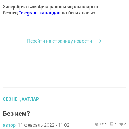
Хәзер Арча һәм Арча районы яңалыкларын
безнең
Telegram-каналдан
да белә аласыз
Перейти на страницу новости
СЕЗНЕҢ ХАТЛАР
Без кем?
автор,
11 февраль 2022 - 11:02
1215
0
0