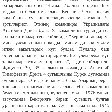
батырлыклары өчен “Кызыл Йолдыз” ордены һәм
медальләр белән бүләкләнә. Венгрия, Чехословакия
һәм башка сугыш операцияләрендә катнаша. Ул
артиллерист. Әтинең командиры Украинадагы
Анатолий Дрига була. Ул командиры турында гел
яхшы хатирәләр генә сөйли иде. “Берничә тапкыр ул
мине үлемнән алып калды, минем дә аңа ярдәм
иткән вакытларым күп булды. Пулялар баш
өстеннән очып кына торыр иде. Без үлем белән күп
тапкырлар күзгә-күз очраштык”, – дип сөйләр иде.
Җиңүнең 30, 35 еллыгына командир Анатолий
Тимофеевич Дрига 4 сугышчыны Курск дугасында
очраштыра. Әти дә очрашуга бара. Аларның бергә
төшкән фоторәсемнәре дә саклана. Әти командиры
белән гел хат алышып, күрешеп торды. 1976 елның
августында Венгриягә барып, сугышта булган
урыннарын карап кайтты. Сугыш вакытында 1945
елның сентябрендә Эстергом шәһәрендә, 1947 елны