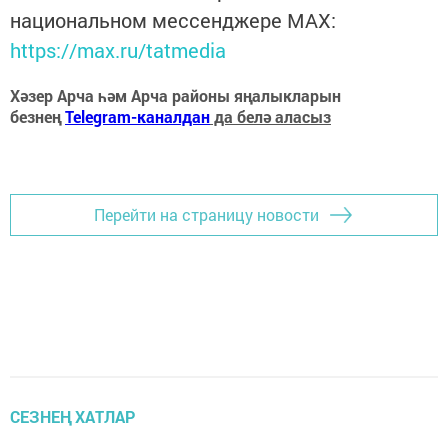
национальном мессенджере MАХ:
https://max.ru/tatmedia
Хәзер Арча һәм Арча районы яңалыкларын
безнең
Telegram-каналдан
да белә аласыз
Перейти на страницу новости
СЕЗНЕҢ ХАТЛАР