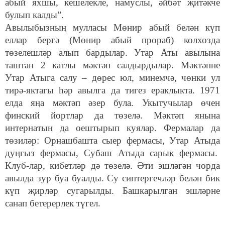
абый яхшы, кешелекле, намуслы, әйбәт җитәкче
булып калды”.
Авылыбызның мулласы Мөнир абый белән күп
еллар бергә (Мөнир абый прораб) колхозда
төзелешләр алып бардылар. Утар Аты авылына
таштан 2 катлы мәктәп салдырдылар. Мәктәпне
Утар Атыга салу – дөрес юл, минемчә, чөнки ул
тирә-яктагы һәр авылга да тигез ераклыкта. 1971
елда яңа мәктәп әзер була. Укытучылар өчен
финский йортлар да төзелә. Мәктәп янына
интернатын да оештырып куялар. Фермалар да
төзиләр: Орнашбашта сыер фермасы, Утар Атыда
дуңгыз фермасы, Субаш Атыда сарык фермасы.
Клуб-лар, кибетләр дә төзелә. Әти эшләгән чорда
авылда зур буа буалды. Су сиптергечләр белән бик
күп җирләр сугарылды. Башкарылган эшләрне
санап бетерерлек түгел.