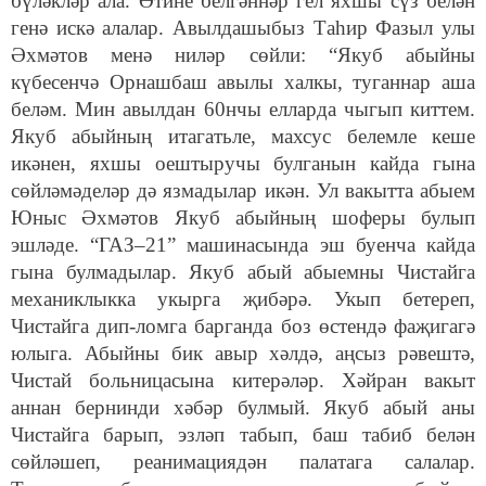
бүләкләр ала. Әтине белгәннәр гел яхшы сүз белән
генә искә алалар. Авылдашыбыз Таһир Фазыл улы
Әхмәтов менә ниләр сөйли: “Якуб абыйны
күбесенчә Орнашбаш авылы халкы, туганнар аша
беләм. Мин авылдан 60нчы елларда чыгып киттем.
Якуб абыйның итагатьле, махсус белемле кеше
икәнен, яхшы оештыручы булганын кайда гына
сөйләмәделәр дә язмадылар икән. Ул вакытта абыем
Юныс Әхмәтов Якуб абыйның шоферы булып
эшләде. “ГАЗ–21” машинасында эш буенча кайда
гына булмадылар. Якуб абый абыемны Чистайга
механиклыкка укырга җибәрә. Укып бетереп,
Чистайга дип-ломга барганда боз өстендә фаҗигагә
юлыга. Абыйны бик авыр хәлдә, аңсыз рәвештә,
Чистай больницасына китерәләр. Хәйран вакыт
аннан бернинди хәбәр булмый. Якуб абый аны
Чистайга барып, эзләп табып, баш табиб белән
сөйләшеп, реанимациядән палатага салалар.