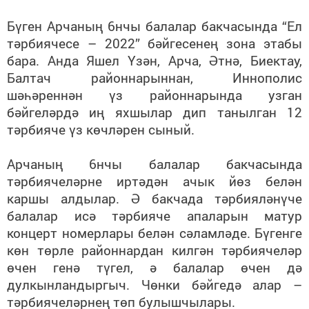
Бүген Арчаның 6нчы балалар бакчасында “Ел
тәрбиячесе – 2022” бәйгесенең зона этабы
бара. Анда Яшел Үзән, Арча, Әтнә, Биектау,
Балтач районнарыннан, Иннополис
шәһәреннән үз районнарында узган
бәйгеләрдә иң яхшылар дип танылган 12
тәрбияче үз көчләрен сыный.
Арчаның 6нчы балалар бакчасында
тәрбиячеләрне иртәдән ачык йөз белән
каршы алдылар. Ә бакчада тәрбияләнүче
балалар исә тәрбияче апаларын матур
концерт номерлары белән сәламләде. Бүгенге
көн төрле районнардан килгән тәрбиячеләр
өчен генә түгел, ә балалар өчен дә
дулкынландыргыч. Чөнки бәйгедә алар –
тәрбиячеләрнең төп булышчылары.