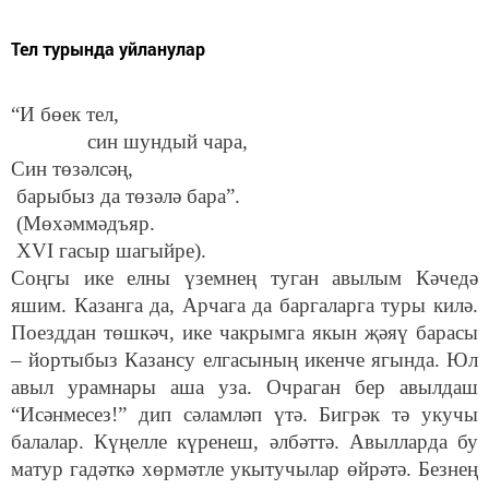
Тел турында уйланулар
“И бөек тел,
син шундый чара,
Син төзәлсәң,
барыбыз да төзәлә бара”.
(Мөхәммәдъяр.
XVI гасыр шагыйре).
Соңгы ике елны үземнең туган авылым Кәчедә
яшим. Казанга да, Арчага да баргаларга туры килә.
Поезддан төшкәч, ике чакрымга якын җәяү барасы
– йортыбыз Казансу елгасының икенче ягында. Юл
авыл урамнары аша уза. Очраган бер авылдаш
“Исәнмесез!” дип сәламләп үтә. Бигрәк тә укучы
балалар. Күңелле күренеш, әлбәттә. Авылларда бу
матур гадәткә хөрмәтле укытучылар өйрәтә. Безнең