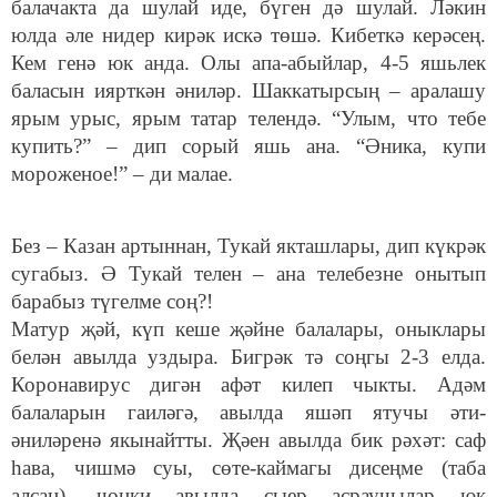
балачакта да шулай иде, бүген дә шулай. Ләкин
юлда әле нидер кирәк искә төшә. Кибеткә керәсең.
Кем генә юк анда. Олы апа-абыйлар, 4-5 яшьлек
баласын иярткән әниләр. Шаккатырсың – аралашу
ярым урыс, ярым татар телендә. “Улым, что тебе
купить?” – дип сорый яшь ана. “Әника, купи
мороженое!” – ди малае.
Без – Казан артыннан, Тукай якташлары, дип күкрәк
сугабыз. Ә Тукай телен – ана телебезне онытып
барабыз түгелме соң?!
Матур җәй, күп кеше җәйне балалары, оныклары
белән авылда уздыра. Бигрәк тә соңгы 2-3 елда.
Коронавирус дигән афәт килеп чыкты. Адәм
балаларын гаиләгә, авылда яшәп ятучы әти-
әниләренә якынайтты. Җәен авылда бик рәхәт: саф
һава, чишмә суы, сөте-каймагы дисеңме (таба
алсаң), чөнки авылда сыер асраучылар юк