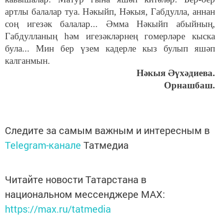
артлы балалар туа. Нәкыйп, Нәкыя, Габдулла, аннан
соң игезәк балалар... Әмма Нәкыйп абыйның,
Габдулланың һәм игезәкләрнең гомерләре кыска
була... Мин бер үзем кадерле кыз булып яшәп
калганмын.
Нәкыя Әүхәдиева.
Орнашбаш.
Следите за самым важным и интересным в
Telegram-канале
Татмедиа
Читайте новости Татарстана в
национальном мессенджере MАХ:
https://max.ru/tatmedia