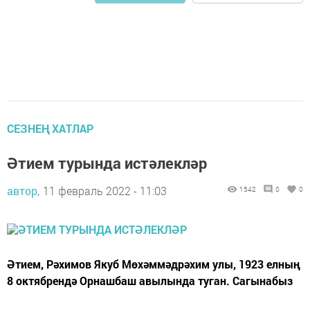
СЕЗНЕҢ ХАТЛАР
Әтием турында истәлекләр
автор,
11 февраль 2022 - 11:03
1542
0
0
Әтием, Рәхимов Якуб Мөхәммәдрәхим улы, 1923 елның
8 октябрендә Орнашбаш авылында туган. Сагынабыз