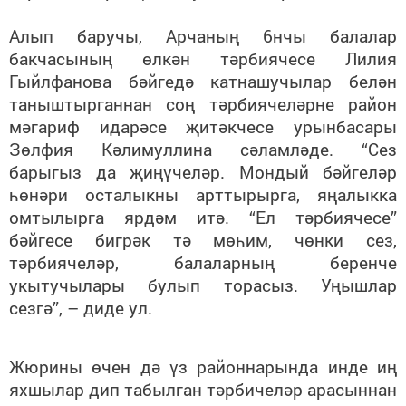
Алып баручы, Арчаның 6нчы балалар
бакчасының өлкән тәрбиячесе Лилия
Гыйлфанова бәйгедә катнашучылар белән
таныштырганнан соң тәрбиячеләрне район
мәгариф идарәсе җитәкчесе урынбасары
Зөлфия Кәлимуллина сәламләде. “Сез
барыгыз да җиңүчеләр. Мондый бәйгеләр
һөнәри осталыкны арттырырга, яңалыкка
омтылырга ярдәм итә. “Ел тәрбиячесе”
бәйгесе бигрәк тә мөһим, чөнки сез,
тәрбиячеләр, балаларның беренче
укытучылары булып торасыз. Уңышлар
сезгә”, – диде ул.
Жюрины өчен дә үз районнарында инде иң
яхшылар дип табылган тәрбичеләр арасыннан