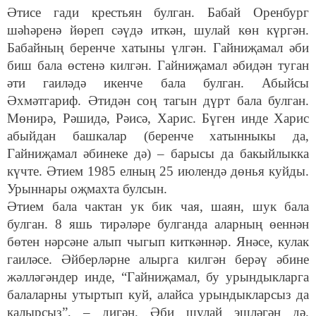
Әтисе гади крестьян булган. Бабай Оренбург
шәһәренә йөреп сәүдә иткән, шулай көн күргән.
Бабайның беренче хатыны үлгән. Гайниҗамал әби
биш бала өстенә килгән. Гайниҗамал әбидән туган
әти гаиләдә икенче бала булган. Абыйсы
Әхмәтгариф. Әтидән соң тагын дүрт бала булган.
Мөнирә, Рәшидә, Рәисә, Харис. Бүген инде Харис
абыйдан башкалар (беренче хатынныкы да,
Гайниҗамал әбинеке дә) – барысы да бакыйлыкка
күчте. Әтием 1985 елның 25 июлендә дөнья куйды.
Урыннары оҗмахта булсын.
Әтием бала чактан ук бик чая, шаян, шук бала
булган. 8 яшь тирәләре булганда аларның өеннән
бөтен нәрсәне алып чыгып киткәннәр. Янәсе, кулак
гаиләсе. Әйберләрне алырга килгән берәү әбине
жәлләгәндер инде, “Гайниҗамал, бу урындыкларга
балаларны утыртып куй, алайса урындыкларсыз да
калырсыз”, – дигән. Әби шулай эшләгән дә.