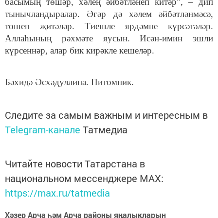
басымың төшәр, хәлең әйбәтләнеп китәр”, – дип
тынычландыралар. Әгәр дә хәлем әйбәтләнмәсә,
төшеп җитәләр. Тиешле ярдәмне күрсәтәләр.
Аллаһының рәхмәте яусын. Исән-имин эшли
күрсеннәр, алар бик кирәкле кешеләр.
Бәхидә Әсхәдуллина. Питомник.
Следите за самым важным и интересным в
Telegram-канале
Татмедиа
Читайте новости Татарстана в
национальном мессенджере MАХ:
https://max.ru/tatmedia
Хәзер Арча һәм Арча районы яңалыкларын