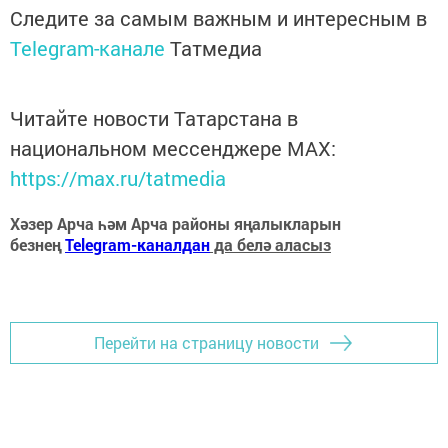
Следите за самым важным и интересным в
Telegram-канале
Татмедиа
Читайте новости Татарстана в
национальном мессенджере MАХ:
https://max.ru/tatmedia
Хәзер Арча һәм Арча районы яңалыкларын
безнең
Telegram-каналдан
да белә аласыз
Перейти на страницу новости