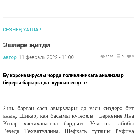
СЕЗНЕҢ ХАТЛАР
Эшләре җитди
автор,
11 февраль 2022 - 11:00
1249
0
0
Бу коронавируслы чорда поликлиникага анализлар
бирергә барырга да куркып ел үтте.
Яшь барган саен авырулары да үзен сиздерә бит
аның. Шикәр, кан басымы күтәрелә. Беркөнне Яңа
Кенәр хастаханәсенә бардым. Участок табибы
Резедә Төхвәтуллина. Шәфкать туташы Руфина