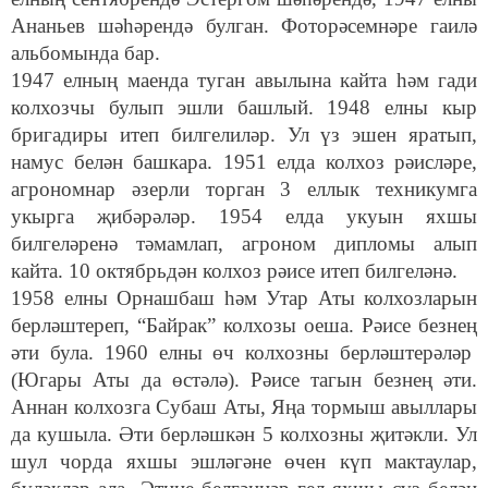
Ананьев шәһәрендә булган. Фоторәсемнәре гаилә
альбомында бар.
1947 елның маенда туган авылына кайта һәм гади
колхозчы булып эшли башлый. 1948 елны кыр
бригадиры итеп билгелиләр. Ул үз эшен яратып,
намус белән башкара. 1951 елда колхоз рәисләре,
агрономнар әзерли торган 3 еллык техникумга
укырга җибәрәләр. 1954 елда укуын яхшы
билгеләренә тәмамлап, агроном дипломы алып
кайта. 10 октябрьдән колхоз рәисе итеп билгеләнә.
1958 елны Орнашбаш һәм Утар Аты колхозларын
берләштереп, “Байрак” колхозы оеша. Рәисе безнең
әти була. 1960 елны өч колхозны берләштерәләр
(Югары Аты да өстәлә). Рәисе тагын безнең әти.
Аннан колхозга Субаш Аты, Яңа тормыш авыллары
да кушыла. Әти берләшкән 5 колхозны җитәкли. Ул
шул чорда яхшы эшләгәне өчен күп мактаулар,