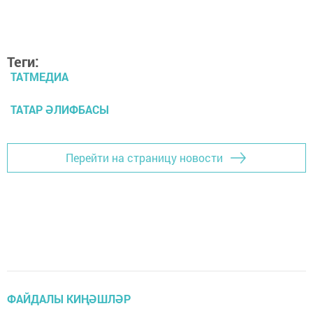
Теги:
ТАТМЕДИА
ТАТАР ӘЛИФБАСЫ
Перейти на страницу новости
ФАЙДАЛЫ КИҢӘШЛӘР