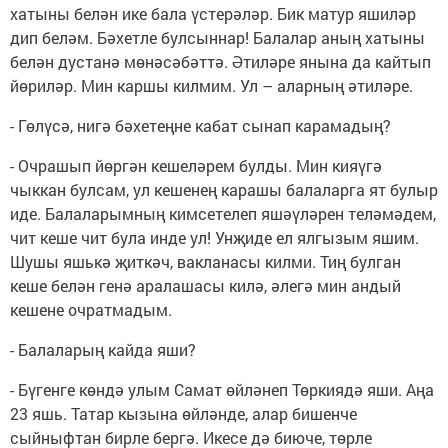
хатыны белән ике бала үстерәләр. Бик матур яшиләр
дип беләм. Бәхетле булсыннар! Балалар аның хатыны
белән дустанә мөнәсәбәттә. Әтиләре янына да кайтып
йөриләр. Мин каршы килмим. Ул – аларның әтиләре.
- Гөлүсә, нигә бәхетеңне кабат сынап карамадың?
- Очрашып йөргән кешеләрем булды. Мин кияүгә
чыккан булсам, ул кешенең карашы балаларга ят булыр
иде. Балаларымның кимсетелеп яшәүләрен теләмәдем,
чит кеше чит була инде ул! Унҗиде ел ялгызым яшим.
Шушы яшькә җиткәч, вакланасы килми. Тиң булган
кеше белән генә аралашасы килә, әлегә мин андый
кешене очратмадым.
- Балаларың кайда яши?
- Бүгенге көндә улым Самат өйләнеп Төркиядә яши. Аңа
23 яшь. Татар кызына өйләнде, алар бишенче
сыйныфтан бирле бергә. Икесе дә биюче, төрле