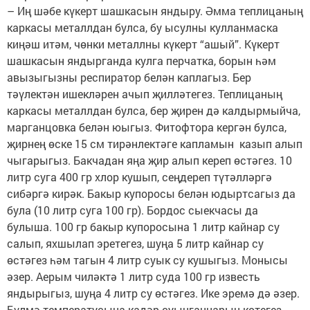
– Иң шәбе күкерт шашкасын яндыру. Әмма теплицаның
каркасы металлдан булса, бу ысулны кулланмаска
киңәш итәм, чөнки металлны күкерт “ашый”. Күкерт
шашкасын яндырганда кулга перчатка, борын һәм
авызыгызны респиратор белән каплагыз. Бер
тәүлектән ишекләрен ачып җилләтегез. Теплицаның
каркасы металлдан булса, бер җирен дә калдырмыйча,
марганцовка белән юыгыз. Фитофтора кергән булса,
җирнең өске 15 см тирәнлектәге капламын казып алып
чыгарыгыз. Бакчадан яңа җир алып кереп өстәгез. 10
литр суга 400 гр хлор кушып, сеңдереп түтәлләргә
сибәргә кирәк. Бакыр купоросы белән юдыртсагыз да
була (10 литр суга 100 гр). Бордос сыекчасы да
булыша. 100 гр бакыр купоросына 1 литр кайнар су
салып, яхшылап эретегез, шуңа 5 литр кайнар су
өстәгез һәм тагын 4 литр суык су кушыгыз. Монысы
әзер. Аерым чиләктә 1 литр суда 100 гр известь
яндырыгыз, шуңа 4 литр су өстәгез. Ике эремә дә әзер.
Бүлмә температусына кадәр суынганнарын көтегез