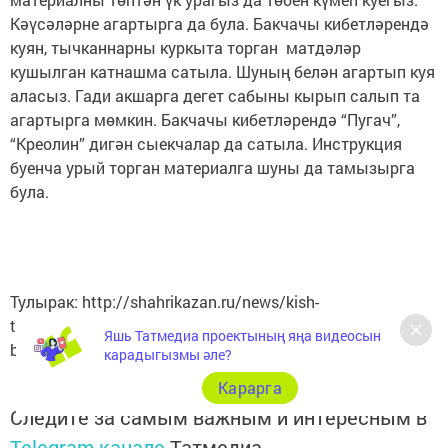
Кәүсәләрне агартырга да була. Бакчачы кибетләрендә
куян, тычканнарны куркыта торган матдәләр
кушылган катнашма сатыла. Шуның белән агартып куя
аласыз. Гади акшарга дегет сабыны кырып салып та
агартырга мөмкин. Бакчачы кибетләрендә “Пугач”,
“Креолин” дигән сыекчалар да сатыла. Инструкция
буенча урый торган материалга шуны да тамызырга
була.
Тулырак: http://shahrikazan.ru/news/kish-
tabyish/teplitsany-yuarga-onytmagyz-bakchachylarga-
Яшь Татмедиа проектының яңа видеосын
bernich-kish
карадыгызмы әле?
Карарга
Следите за самым важным и интересным в
Telegram-канале
Татмедиа