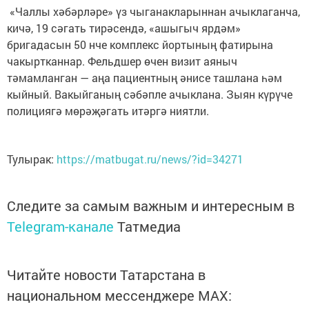
«Чаллы хәбәрләре» үз чыганакларыннан ачыклаганча,
кичә, 19 сәгать тирәсендә, «ашыгыч ярдәм»
бригадасын 50 нче комплекс йортының фатирына
чакыртканнар. Фельдшер өчен визит аяныч
тәмамланган — аңа пациентның әнисе ташлана һәм
кыйный. Вакыйганың сәбәпле ачыклана. Зыян күрүче
полициягә мөрәҗәгать итәргә ниятли.
Тулырак:
https://matbugat.ru/news/?id=34271
Следите за самым важным и интересным в
Telegram-канале
Татмедиа
Читайте новости Татарстана в
национальном мессенджере MАХ: