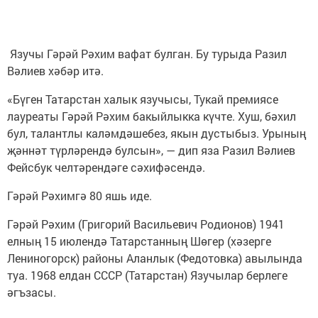
Язучы Гәрәй Рәхим вафат булган. Бу турыда Разил
Вәлиев хәбәр итә.
«Бүген Татарстан халык язучысы, Тукай премиясе
лауреаты Гәрәй Рәхим бакыйлыкка күчте. Хуш, бәхил
бул, талантлы каләмдәшебез, якын дустыбыз. Урының
җәннәт түрләрендә булсын», — дип яза Разил Вәлиев
Фейсбук челтәрендәге сәхифәсендә.
Гәрәй Рәхимгә 80 яшь иде.
Гәрәй Рәхим (Григорий Васильевич Родионов) 1941
елның 15 июлендә Татарстанның Шөгер (хәзерге
Лениногорск) районы Аланлык (Федотовка) авылында
туа. 1968 елдан СССР (Татарстан) Язучылар берлеге
әгъзасы.