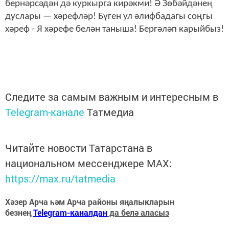
бернәрсәдән дә куркырга кирәкми! Ә Зөбәйдәнең
дуслары — хәрефләр! Бүген ул әлифбадагы соңгы
хәреф - Я хәрефе белән таныша! Бергәләп карыйбыз!
Следите за самым важным и интересным в
Telegram-канале
Татмедиа
Читайте новости Татарстана в
национальном мессенджере MАХ:
https://max.ru/tatmedia
Хәзер Арча һәм Арча районы яңалыкларын
безнең
Telegram-каналдан
да белә аласыз