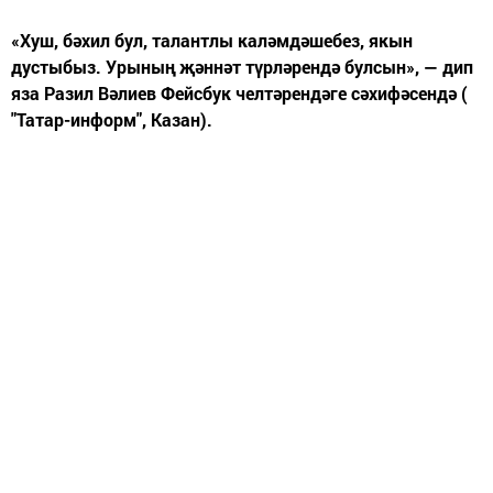
«Хуш, бәхил бул, талантлы каләмдәшебез, якын
дустыбыз. Урының җәннәт түрләрендә булсын», — дип
яза Разил Вәлиев Фейсбук челтәрендәге сәхифәсендә (
"Татар-информ", Казан).