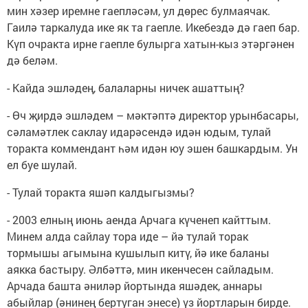
мин хәзер иремне гаепләсәм, ул дөрес булмаячак.
Гаилә таркалуда ике як та гаепле. Икебездә дә гаеп бар.
Күп очракта ирне гаепле булырга хатын-кыз этәргәнен
дә беләм.
- Кайда эшләдең, балаларны ничек ашаттың?
- Өч җирдә эшләдем – мәктәптә директор урынбасары,
сәламәтлек саклау идарәсендә идән юдым, тулай
торакта коммендант һәм идән юу эшен башкардым. Ун
ел буе шулай.
- Тулай торакта яшәп калдыгызмы?
- 2003 елның июнь аенда Арчага күченеп кайттым.
Минем алда сайлау тора иде – йә тулай торак
тормышы агымына кушылып китү, йә ике баланы
аякка бастыру. Әлбәттә, мин икенчесен сайладым.
Арчада башта әниләр йортында яшәдек, аннары
абыйлар (әнинең бертуган энесе) үз йортларын бирде.