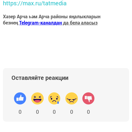
https://max.ru/tatmedia
Хәзер Арча һәм Арча районы яңалыкларын
безнең
Telegram-каналдан
да белә аласыз
Оставляйте реакции
0
0
0
0
0