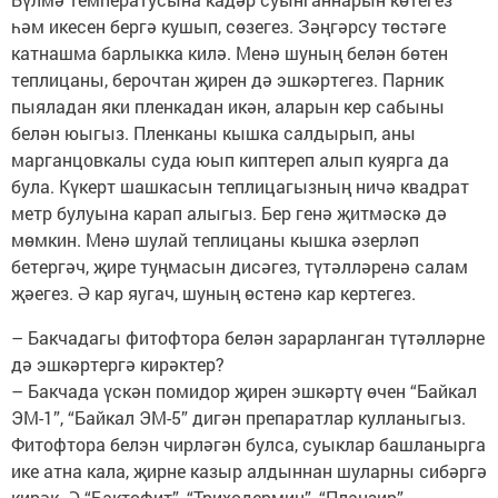
һәм икесен бергә кушып, сөзегез. Зәңгәрсу төстәге
катнашма барлыкка килә. Менә шуның белән бөтен
теплицаны, берочтан җирен дә эшкәртегез. Парник
пыяладан яки пленкадан икән, аларын кер сабыны
белән юыгыз. Пленканы кышка салдырып, аны
марганцовкалы суда юып киптереп алып куярга да
була. Күкерт шашкасын теплицагызның ничә квадрат
метр булуына карап алыгыз. Бер генә җитмәскә дә
мөмкин. Менә шулай теплицаны кышка әзерләп
бетергәч, җире туңмасын дисәгез, түтәлләренә салам
җәегез. Ә кар яугач, шуның өстенә кар кертегез.
– Бакчадагы фитофтора белән зарарланган түтәлләрне
дә эшкәртергә кирәктер?
– Бакчада үскән помидор җирен эшкәртү өчен “Байкал
ЭМ-1”, “Байкал ЭМ-5” дигән препаратлар кулланыгыз.
Фитофтора белэн чирләгән булса, суыклар башланырга
ике атна кала, җирне казыр алдыннан шуларны сибәргә
кирәк. Ә “Бактофит”, “Триходермин”, “Планзир”,