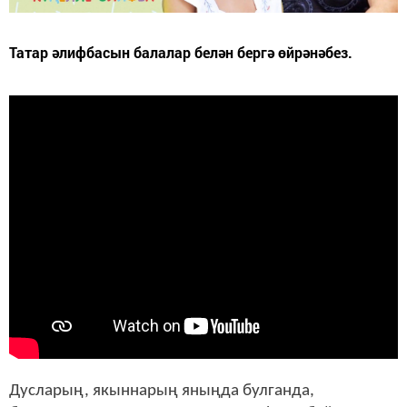
Татар әлифбасын балалар белән бергә өйрәнәбез.
Дусларың, якыннарың яныңда булганда,