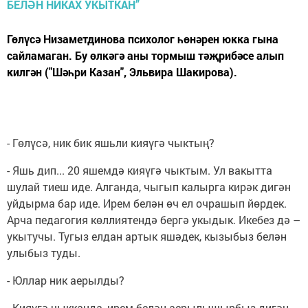
Гөлүсә Низаметдинова психолог һөнәрен юкка гына
сайламаган. Бу өлкәгә аны тормыш тәҗрибәсе алып
килгән ("Шәһри Казан", Эльвира Шакирова).
- Гөлүсә, ник бик яшьли кияүгә чыктың?
- Яшь дип... 20 яшемдә кияүгә чыктым. Ул вакытта
шулай тиеш иде. Алганда, чыгып калырга кирәк дигән
уйдырма бар иде. Ирем белән өч ел очрашып йөрдек.
Арча педагогия көллиятендә бергә укыдык. Икебез дә –
укытучы. Тугыз елдан артык яшәдек, кызыбыз белән
улыбыз туды.
- Юллар ник аерылды?
- Кияүгә чыкканда, ирем белән аерылышырбыз дигән