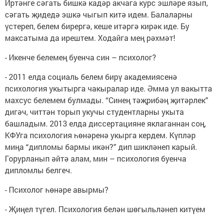
Иртәнге сәгать бишкә кадәр акчага курс эшләре язып,
сәгать җидедә эшкә чыгып китә идем. Балаларны
үстереп, белем бирергә, кеше итәргә кирәк иде. Бу
максатыма да ирештем. Ходайга мең рәхмәт!
- Икенче белемең буенча син – психолог?
- 2011 елда социаль белем бирү академиясенә
психология укытырга чакыралар иде. Әмма ул вакытта
махсус белемем булмады. “Синең тәҗрибәң җитәрлек”
дигәч, читтән торып укучы студентларны укыта
башладым. 2013 елда диссертацияне яклаганнан соң,
КФУга психология һөнәренә укырга кердем. Күпләр
миңа “дипломы бармы икән?” дип шикләнеп карый.
Горурланып әйтә алам, мин – психология буенча
дипломлы белгеч.
- Психолог һөнәре авырмы?
- Җиңел түгел. Психология белән шөгыльләнеп китүем