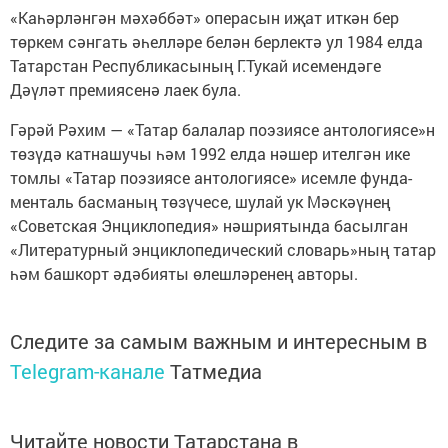
«Каһәрләнгән мәхәббәт» операсын иҗат иткән бер
төркем сәнгать әһелләре белән берлектә ул 1984 елда
Татарстан Респуб­ликасының Г.Тукай исемендәге
Дәүләт премиясенә лаек була.
Гәрәй Рәхим — «Татар балалар поэзиясе антологиясе»н
төзүдә катнашучы һәм 1992 елда нәшер ителгән ике
томлы «Татар поэзиясе антологиясе» исемле фунда­
менталь басманың төзүчесе, шулай ук Мәскәүнең
«Советская Энциклопе­дия» нәшриятында басылган
«Литературный энциклопедический словарь»ның татар
һәм башкорт әдәбияты өлешләренең авторы.
Следите за самым важным и интересным в
Telegram-канале
Татмедиа
Читайте новости Татарстана в