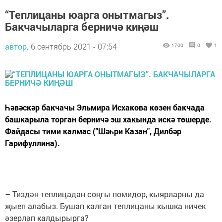
“Теплицаны юарга онытмагыз”.
Бакчачыларга берничә киңәш
автор,
6 сентябрь 2021 - 07:54
1700
0
1
Һәвәскәр бакчачы Эльмира Исхакова көзен бакчада
башкарыла торган берничә эш хакында искә төшерде.
Файдасы тими калмас ("Шәһри Казан", Дилбәр
Гарифуллина).
– Тиздән теплицадан соңгы помидор, кыярларны да
җыеп алабыз. Бушап калган теплицаны кышка ничек
әзерләп калдырырга?