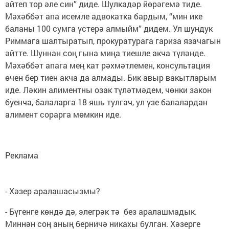
әйтеп тор әле син” диде. Шулкадәр йөрәгемә тиде.
Мәхәббәт апа исемле адвокатка бардым, “мин ике
баланы 100 сумга үстерә алмыйм” дидем. Ул шундук
Риммага шалтыратып, прокуратурага гариза язачагын
әйтте. Шуннан соң гына миңа тиешле акча түләнде.
Мәхәббәт апага мең кат рәхмәтлемен, консультация
өчен бер тиен акча да алмады. Бик авыр вакытларым
иде. Ләкин алиментны озак түләтмәдем, чөнки закон
буенча, балаларга 18 яшь тулгач, ул үзе балалардан
алимент сорарга мөмкин иде.
Реклама
- Хәзер аралашасызмы?
- Бүгенге көндә дә, элегрәк тә без аралашмадык.
Миннән соң аның берничә никахы булган. Хәзерге