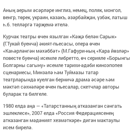
Аның аерым әсәрләре инглиз, немец, поляк, монгол,
венгр, төрек, украин, казакъ, әзәрбайҗан, үзбәк, латыш
һ.б. телләргә тәрҗемә ителә.
Курчак театры өчен язылган «Кәҗә белән Сарык»
(Г.Тукай буенча) әкият-пьесасы, опера өчен
«Каһәрләнгән мәхәббәт» (М.Гафури-ның «Кара йөзләр»
повесте буенча) исемле либретто, өч серияле «Борын­гы
Болгарны сагыну» исемле тарихи-әдәби киноэпопея
сценариесы, Минзәлә һәм Туймазы татар
театрларында куелган берничә драма әсәре һәм
мәктәп сәхнәләре өчен пьесалар, скетчлар авторы
буларак та билгеле.
1980 елда аңа — «Татарстанның атказанган сәнгать
эшлеклесе», 2007 елда «Россия Федерациясенең
атказанган мәдәният хезмәткәре» дигән мактаулы
исем бирелә.