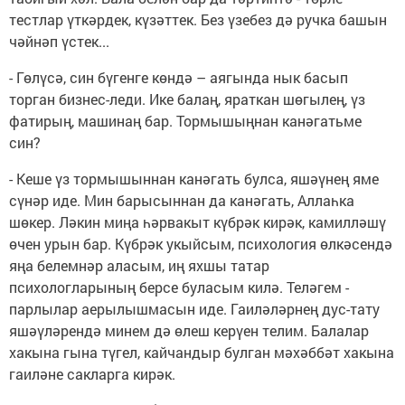
тестлар үткәрдек, күзәттек. Без үзебез дә ручка башын
чәйнәп үстек...
- Гөлүсә, син бүгенге көндә – аягында нык басып
торган бизнес-леди. Ике балаң, яраткан шөгылең, үз
фатирың, машинаң бар. Тормышыңнан канәгатьме
син?
- Кеше үз тормышыннан канәгать булса, яшәүнең яме
сүнәр иде. Мин барысыннан да канәгать, Аллаһка
шөкер. Ләкин миңа һәрвакыт күбрәк кирәк, камилләшү
өчен урын бар. Күбрәк укыйсым, психология өлкәсендә
яңа белемнәр аласым, иң яхшы татар
психологларының берсе буласым килә. Теләгем -
парлылар аерылышмасын иде. Гаиләләрнең дус-тату
яшәүләрендә минем дә өлеш керүен телим. Балалар
хакына гына түгел, кайчандыр булган мәхәббәт хакына
гаиләне сакларга кирәк.