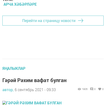
АРЧА ХӘБӘРЛӘРЕ
Перейти на страницу новости
ЯҢАЛЫКЛАР
Гәрәй Рәхим вафат булган
автор,
6 сентябрь 2021 - 09:33
1905
0
0