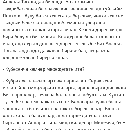
Аллаһы Тәгаләдән бирелде. Ул - тормыш
тәҗрибәсеннән барлыкка килгән юнәлеш дип уйлыйм.
Психолог булу бөтен кешегә дә бирелми, чөнки кешене
тыңлый белергә, аның проблемасын үзең аша
уздырырга һәм хәл итәргә кирәк. Кешегә дөрес киңәш
бирә белү дә бик мөһим. Кемдер ире белән талашкан
икән, аңа аерыл дип әйтү дөрес түгел. Әле бит Аллаһы
Тәгалә алдында да җавап бирәсе бар, шуңа күрә
киңәшне уйлап бирергә кирәк.
- Күбесенчә кемнәр мөрәҗәгать итә?
- Күбрәк хатын-кызлар һәм парлылар. Сирәк кенә
ирләр. Алар моң-зарын сөйләргә, аралашырга дип килә.
Бик сорасалар, кечкенә балаларны кабул итәм. Күптән
түгел бер пар мөрәҗәгаь итте. Балалары ручка башы
чәйнәгәнгә борчылып паникага бирелгәннәр. Башта
хастаханәгә барганнар, анда төрле дарулар язып
биргәннәр. Аннары гына миңа килделәр. Минемчә, бу –
табигый хәл. Бала белән бар да тәртиптә - төрле