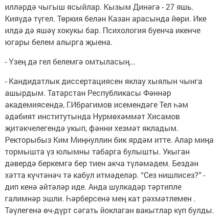
илләрдә чыгыш ясыйлар. Кызым Динәгә - 27 яшь.
Кияүдә түгел. Төркия белән Казан арасында йөри. Ике
илдә дә яшәү хокукы бар. Психология буенча икенче
югары белем алырга җыена.
- Үзең дә гел белемгә омтыласың...
- Кандидатлык диссертациясен яклау хыялын чынга
ашырдым. Татарстан Республикасы Фәннәр
академиясендә, Г.Ибрагимов исемендәге Тел һәм
әдәбият институтында Нурмөхәммәт Хисамов
җитәкчелегендә укып, фәнни хезмәт якладым.
Ректорыбыз Ким Миңнуллин бик ярдәм итте. Алар миңа
тормышта үз юлымны табарга булышты. Укыган
дәвердә беркемгә бер тиен акча түләмәдем. Бездән
хәтта күчтәнәч тә кабул итмәделәр. “Сез нишлисез?” -
дип кенә әйтәләр иде. Анда шулкадәр тәртипле
галимнәр эшли. Һәрберсенә мең кат рәхмәтлемен .
Тәүлегенә өч-дүрт сәгать йоклаган вакытлар күп булды.