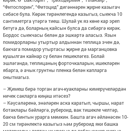
“Фитоспорин”, “Фитоцид” дигәннәрен җирне казыгач
сибәсе була. Көрәк тирәнлегендә казыгыз, сыекча 10
сантиметрга үтәргә тиеш. Шулай ук яз көне кар эреп
бетүгә дә, боларның кайсын булса да сибәргә кирәк.
Бордос сыекчасы белән дә эшкәртә аласыз. Язын
помидорларны утыртыр алдыннан теплица эчен дә,
бакчага помидор утыртасы җирне дә марганцовка
кушылган кайнар су белән пешекләгез. Болай
эшләгәндә, теплицаның форточкаларын, ишекләрен
ябарга, ә ачык грунтны пленка белән капларга
онытмагыз.
– Җимеш бирә торган агач-куакларны кимерүчеләрдән
ничек сакларга киңәш итәсез?
– Кәүсәләренә, энәләрен аска каратып, чыршы, нарат
ботаклары бәйләргә, рубероид, вак тишекле челтәр,
бакча бинтын урарга мөмкин. Башта агач әйләнәсен 10-
20 см тирәнлектә казыгыз һәм рубероид яки башка
материалны төптән үк урагыз да төбен күмеп куегыз.