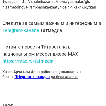
Тулырак: http://shahrikazan.ru/news/yazmalar/gls-
nizametdinova-irem-bashka-khatyn-beln-nikakh-ukytkan
Следите за самым важным и интересным в
Telegram-канале
Татмедиа
Читайте новости Татарстана в
национальном мессенджере MАХ:
https://max.ru/tatmedia
Хәзер Арча һәм Арча районы яңалыкларын
безнең
Telegram-каналдан
да белә аласыз
Теги: