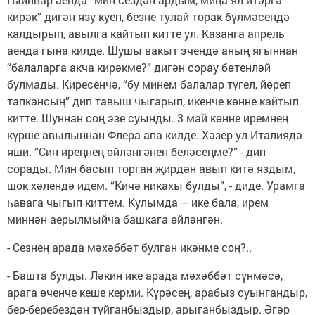
кирәк” дигән язу куеп, безне тулай торак бүлмәсендә
калдырып, авылга кайтып китте ул. Казанга апрель
аенда гына килде. Шушы вакыт эчендә аның ягыннан
“балаларга акча кирәкме?” дигән сорау бөтенләй
булмады. Киресенчә, “бу минем балалар түгел, йөреп
тапкансың” дип тавыш чыгарып, икенче көнне кайтып
китте. Шуннан соң эзе суынды. 3 май көнне иремнең
күрше авылыннан Флера апа килде. Хәзер ул Италиядә
яши. “Син иреңнең өйләнгәнен беләсеңме?” - дип
сорады. Мин басып торган җирдән авып китә яздым,
шок хәлендә идем. “Кичә никахы булды”, - диде. Урамга
һавага чыгып киттем. Кулымда – ике бала, ирем
миннән аерылмыйча башкага өйләнгән.
- Сезнең арада мәхәббәт булган икәнме соң?..
- Башта булды. Ләкин ике арада мәхәббәт сүнмәсә,
арага өченче кеше керми. Күрәсең, арабыз суынгандыр,
бер-беребездән туйганбыздыр, арыганбыздыр. Әгәр