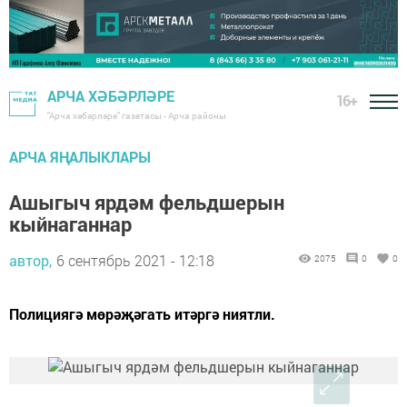
АРЧА ХӘБӘРЛӘРЕ
16+
"Арча хәбәрләре" газетасы - Арча районы
АРЧА ЯҢАЛЫКЛАРЫ
Ашыгыч ярдәм фельдшерын
кыйнаганнар
автор,
6 сентябрь 2021 - 12:18
2075
0
0
Полициягә мөрәҗәгать итәргә ниятли.