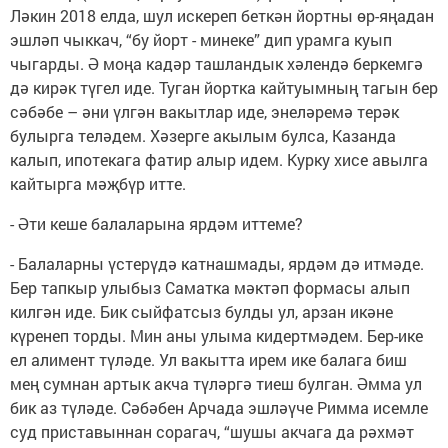
Ләкин 2018 елда, шул искереп беткән йортны өр-яңадан
эшләп чыккач, “бу йорт - минеке” дип урамга куып
чыгарды. Ә моңа кадәр ташландык хәлендә беркемгә
дә кирәк түгел иде. Туган йортка кайтуымның тагын бер
сәбәбе – әни үлгән вакытлар иде, энеләремә терәк
булырга теләдем. Хәзерге акылым булса, Казанда
калып, ипотекага фатир алыр идем. Курку хисе авылга
кайтырга мәҗбүр итте.
- Әти кеше балаларына ярдәм иттеме?
- Балаларны үстерүдә катнашмады, ярдәм дә итмәде.
Бер тапкыр улыбыз Саматка мәктәп формасы алып
килгән иде. Бик сыйфатсыз булды ул, арзан икәне
күренеп торды. Мин аны улыма кидертмәдем. Бер-ике
ел алимент түләде. Ул вакытта ирем ике балага биш
мең сумнан артык акча түләргә тиеш булган. Әмма ул
бик аз түләде. Сәбәбен Арчада эшләүче Римма исемле
суд приставыннан сорагач, “шушы акчага да рәхмәт