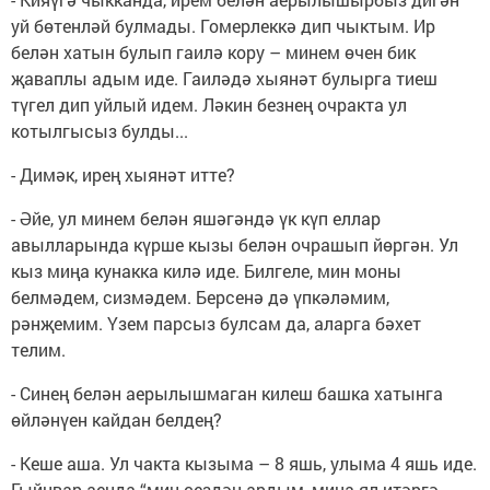
уй бөтенләй булмады. Гомерлеккә дип чыктым. Ир
белән хатын булып гаилә кору – минем өчен бик
җаваплы адым иде. Гаиләдә хыянәт булырга тиеш
түгел дип уйлый идем. Ләкин безнең очракта ул
котылгысыз булды...
- Димәк, ирең хыянәт итте?
- Әйе, ул минем белән яшәгәндә үк күп еллар
авылларында күрше кызы белән очрашып йөргән. Ул
кыз миңа кунакка килә иде. Билгеле, мин моны
белмәдем, сизмәдем. Берсенә дә үпкәләмим,
рәнҗемим. Үзем парсыз булсам да, аларга бәхет
телим.
- Синең белән аерылышмаган килеш башка хатынга
өйләнүен кайдан белдең?
- Кеше аша. Ул чакта кызыма – 8 яшь, улыма 4 яшь иде.
Гыйнвар аенда “мин сездән ардым, миңа ял итәргә