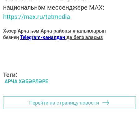
национальном мессенджере MАХ:
https://max.ru/tatmedia
Хәзер Арча һәм Арча районы яңалыкларын
безнең
Telegram-каналдан
да белә аласыз
Теги:
АРЧА ХӘБӘРЛӘРЕ
Перейти на страницу новости