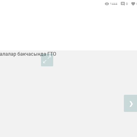
1444
0
❯