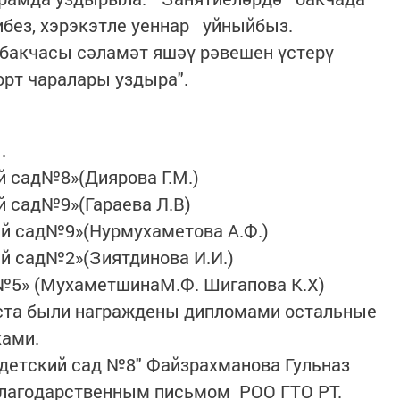
ез, хэрэкэтле уеннар уйныйбыз.
 бакчасы сәламәт яшәү рәвешен үстерү
орт чаралары уздыра".
.
сад№8»(Диярова Г.М.)
 сад№9»(Гараева Л.В)
 сад№9»(Нурмухаметова А.Ф.)
 сад№2»(Зиятдинова И.И.)
№5» (МухаметшинаМ.Ф. Шигапова К.Х)
еста были награждены дипломами остальные
ками.
детский сад №8" Файзрахманова Гульназ
благодарственным письмом РОО ГТО РТ.