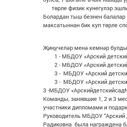
төрле физик кунегулэр эшлиб
Болардан тыш безнен балалар
максатыннан бик куп төрле сп
Җиңүчеләр менә кемнәр булды
1 - МБДОУ «Арский детский 
2 - МБДОУ «Арский детский
3 - МБДОУ «Арский детский
3 - МБДОУ «Арский детский
3 -МБДОУ «Арскийдетскийсад
Команды, занявшие 1, 2 и 3 м
участники дипломами и подар
Руководитель МБДОУ "Арский 
Радиковна была награждена 