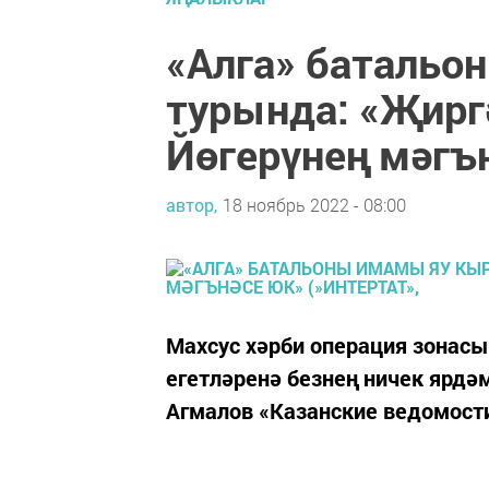
«Алга» батальо
турында: «Җиргә
Йөгерүнең мәгън
автор,
18 ноябрь 2022 - 08:00
Махсус хәрби операция зонасы
егетләренә безнең ничек ярдә
Агмалов «Казанские ведомост