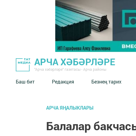
АРЧА ХӘБӘРЛӘРЕ
"Арча хәбәрләре" газетасы - Арча районы
Баш бит
Редакция
Безнең тарих
АРЧА ЯҢАЛЫКЛАРЫ
Балалар бакчас