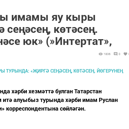
ны имамы яу кыры
 сеңәсең, көтәсең.
әсе юк» (»Интертат»,
1836
0
нда хәрби хезмәттә булган Татарстан
м итә алуыбыз турында хәрби имам Руслан
и» корреспондентына сөйләгән.