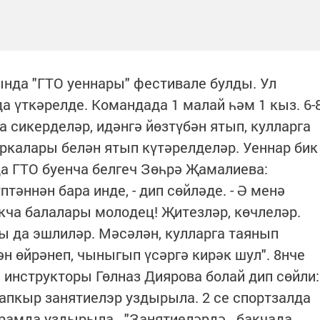
нда "ГТО уеннары" фестивале булды. Ул
 үткәрелде. Командада 1 малай һәм 1 кыз. 6-
 сикерделәр, идәнгә йөзтүбән ятып, кулларга
аркалары белән ятып күтәрелделәр. Уеннар бик
а ГТО буенча белгеч Зөһрә Җамалиева:
тәннән бара инде, - дип сөйләде. - Ә менә
кча балалары молодец! Җитезләр, көчлеләр.
 да эшлиләр. Мәсәлән, кулларга таянып
н өйрәнеп, чыныгып үсәргә кирәк шул". 8нче
 инструкторы Гөлназ Диярова болай дип сөйли:
тапкыр занятиелэр уздырыла. 2 се спортзалда
а урамда уздырыла. "Занятиеләрдә бакчада