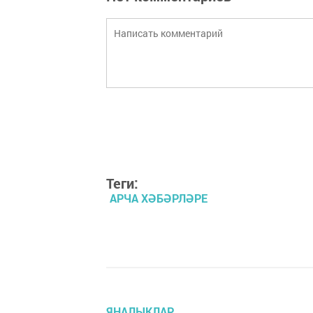
Теги:
АРЧА ХӘБӘРЛӘРЕ
ЯҢАЛЫКЛАР