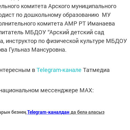
ьного комитета Арского муниципального
одист по дошкольному образованию МУ
полнительного комитета АМР РТ Иманаева
питатель МБДОУ “Арский детский сад
а, инструктор по физической культуре МБДОУ
ва Гульназ Мансуровна.
интересным в
Telegram-канале
Татмедиа
в национальном мессенджере MАХ:
арын безнең
Telegram-каналдан
да белә аласыз