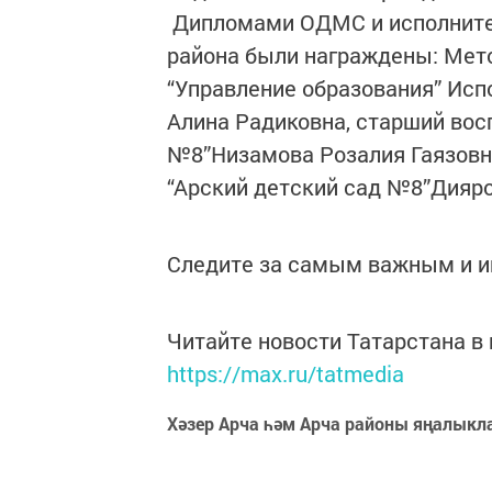
Дипломами ОДМС и исполнител
района были награждены: Мет
“Управление образования” Ис
Алина Радиковна, старший вос
№8”Низамова Розалия Гаязовн
“Арский детский сад №8”Дияро
Следите за самым важным и 
Читайте новости Татарстана 
https://max.ru/tatmedia
Хәзер Арча һәм Арча районы яңалыкл