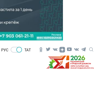
РУС
ТАТ