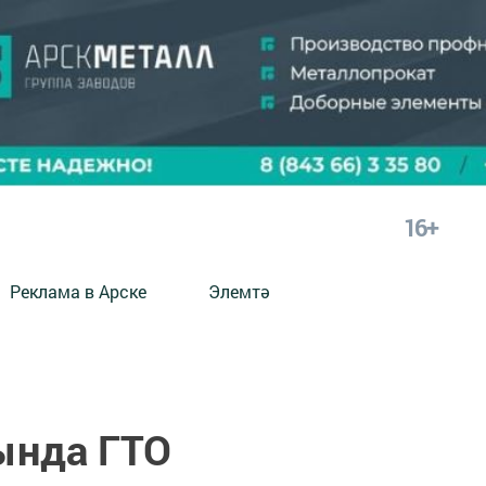
16+
Реклама в Арске
Элемтә
ында ГТО