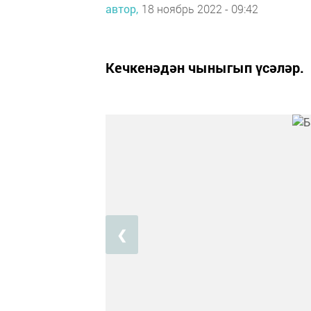
автор,
18 ноябрь 2022 - 09:42
Кечкенәдән чыныгып үсәләр.
❮