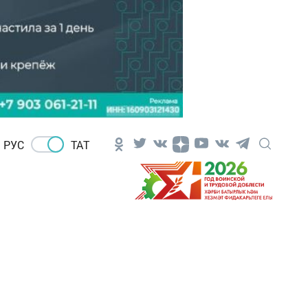
РУС
ТАТ