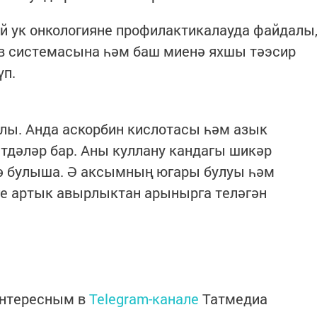
ай ук онкологияне профилактикалауда файдалы
рв системасына һәм баш миенә яхшы тәэсир
үп.
ы. Анда аскорбин кислотасы һәм азык
тдәләр бар. Аны куллану кандагы шикәр
ә булыша. Ә аксымның югары булуы һәм
ге артык авырлыктан арынырга теләгән
интересным в
Telegram-канале
Татмедиа