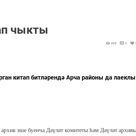
ап чыкты
895
0
ан китап битләрендә Арча районы да лаеклы
 архив эше буенча Дәүләт комитеты һәм Дәүләт архив