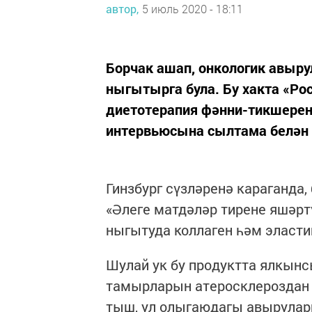
автор,
5 июль 2020 - 18:11
Борчак ашап, онкологик авыру
ныгытырга була. Бу хакта «Ро
диетотерапия фәнни-тикшерен
интервьюсына сылтама белән «
Гинзбург сүзләренә караганда
«Әлеге матдәләр тирене яшәрт
ныгытуда коллаген һәм эластин
Шулай ук бу продуктта ялкынс
тамырларын атеросклероздан 
тыш, ул олыгаюдагы авырулар