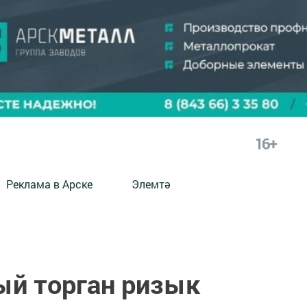
16+
Реклама в Арске
Элемтә
ый торган ризык