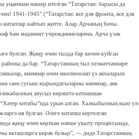
 уңаеннан нәшер ителгән “Татарстан: барысы да
ен! 1941-1945” (“Татарстан: все для фронта, все для
н китаплар кайтып җитте. Алар Арчаның 6нчы
риф һәм мәдәният учреждениеләренә, Арча үзәк
әге булган. Җиңү өчен тылда бар көчен куйган
 районы да бар. “Татарстанның тыл хезмәтчәннәре
никалар, киемнәр өчен миллионлап үз акчаларын
 көн саен сугыш кырындагыларны киемнәр, аяк
убликабызның аяусыз көрәштә катнашкан
“Хәтер китабы”нда урын алган. Халкыбызның кыю ул
ләргә ия булган. Әлеге китапка кертелгән
да җиңү өчен керткән өлеше укыту процессында,
чы якташларга кирәк булыр”, — диде Татарстанның