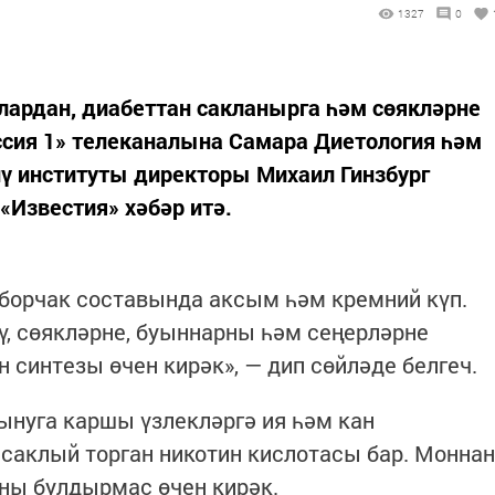
1327
0
лардан, диабеттан сакланырга һәм сөякләрне
ссия 1» телеканалына Самара Диетология һәм
ү институты директоры Михаил Гинзбург
Известия» хәбәр итә.
, борчак составында аксым һәм кремний күп.
ү, сөякләрне, буыннарны һәм сеңерләрне
 синтезы өчен кирәк», — дип сөйләде белгеч.
ынуга каршы үзлекләргә ия һәм кан
саклый торган никотин кислотасы бар. Моннан
ны булдырмас өчен кирәк.