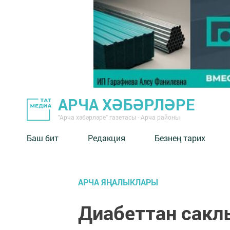
АРЧА ХӘБӘРЛӘРЕ
"Арча хәбәрләре" газетасы - Арча районы
Баш бит
Редакция
Безнең тарих
АРЧА ЯҢАЛЫКЛАРЫ
Диабеттан сакл