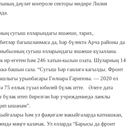
етының дәүләт контроле секторы мөдире Лилия
нда.
ының сугыш елларындагы яшәеше, тарих,
 битләр багышланмаса да, һәр бүлектә Арча районы да
оныбызның сугыш елларындагы яшәеше күзаллана.
к ир-егетен һәм 246 хатын-кызын озата. Шуларның 14
ккә башын сала. “Сугыш һәр гаиләгә кагылды. Фронт
 башлыгы урынбасары Гөлнара Гарипова. — 2020 ел
ә 75 еллык гүзәл юбилей бүләк итте. Әлеге дата
н бүләк итеп бирелгән һәр учреждениедә лаеклы
дип ышанам”.
кыйгалары һәм ул фаҗигале вакыйгаларда катнашкан,
ендә мәңге калачак. Ул елларда “Барысы да фронт