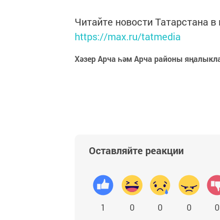
Читайте новости Татарстана 
https://max.ru/tatmedia
Хәзер Арча һәм Арча районы яңалыкл
Оставляйте реакции
1
0
0
0
0