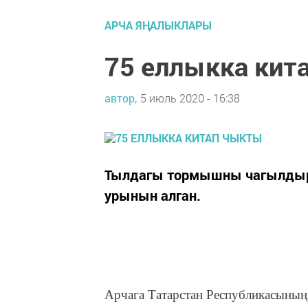
АРЧА ЯҢАЛЫКЛАРЫ
75 еллыкка кит
автор,
5 июль 2020 - 16:38
Тылдагы тормышны чагылдырг
урынын алган.
Арчага Татарстан Республикасының