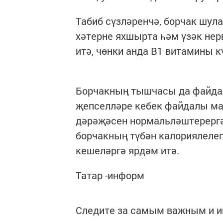
Табиб сүзләренчә, борчак шул
хәтерне яхшырта һәм үзәк не
итә, чөнки анда В1 витамины к
Борчакның тышчасы да файдал
җепселләре кебек файдалы ма
дәрәҗәсен нормальләштерерг
борчакның түбән калориялеле
кешеләргә ярдәм итә.
Татар -информ
Следите за самым важным и 