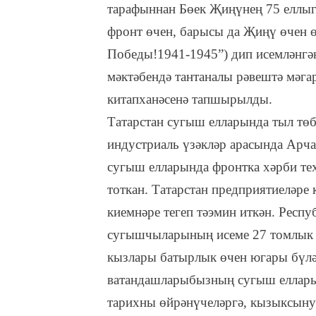
тарафыннан Бөек Җиңүнең 75 еллыгы
фронт өчен, барысы да Җиңү өчен өч
Победы!1941-1945”) дип исемләнгә
мәктәбендә тантаналы рәвештә мәга
китапханәсенә тапшырылды.
Татарстан сугыш елларында тыл төб
индустриаль үзәкләр арасында Арча
сугыш елларында фронтка хәрби тех
тоткан. Татарстан предприятиеләре
киемнәре тегеп тәэмин иткән. Респ
сугышчыларының исеме 27 томлык 
кызлары батырлык өчен югары бүләк
ватандашларыбызның сугыш елларын
тарихны өйрәнүчеләргә, кызыксыну