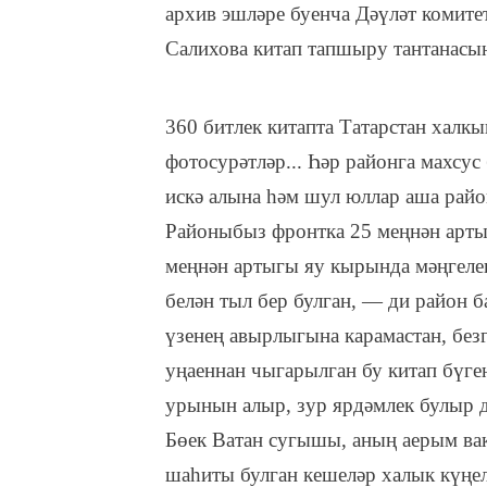
архив эшләре буенча Дәүләт комит
Салихова китап тапшыру тантанасы
360 битлек китапта Татарстан халк
фотосурәтләр... Һәр районга махсус
искә алына һәм шул юллар аша рай
Районыбыз фронтка 25 меңнән арты
меңнән артыгы яу кырында мәңгеле
белән тыл бер булган, — ди район
үзенең авырлыгына карамастан, безг
уңаеннан чыгарылган бу китап бүге
урынын алыр, зур ярдәмлек булыр 
Бөек Ватан сугышы, аның аерым ва
шаһиты булган кешеләр халык күңел