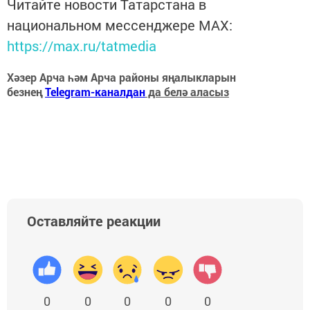
Читайте новости Татарстана в
национальном мессенджере MАХ:
https://max.ru/tatmedia
Хәзер Арча һәм Арча районы яңалыкларын
безнең
Telegram-каналдан
да белә аласыз
Оставляйте реакции
0
0
0
0
0