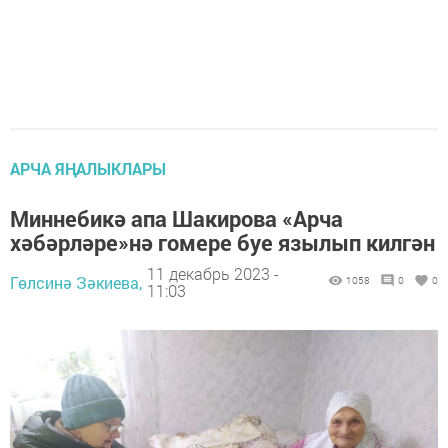
АРЧА ЯҢАЛЫКЛАРЫ
Миннебикә апа Шакирова «Арча
хәбәрләре»нә гомере буе язылып килгән
11 декабрь 2023 -
Гөлсинә Зәкиева,
1058
0
0
11:03