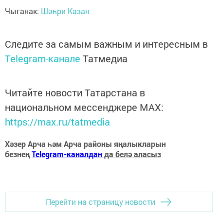
Чыганак:
Шәһри Казан
Следите за самым важным и интересным в
Telegram-канале
Татмедиа
Читайте новости Татарстана в
национальном мессенджере MАХ:
https://max.ru/tatmedia
Хәзер Арча һәм Арча районы яңалыкларын
безнең
Telegram-каналдан
да белә аласыз
Перейти на страницу новости