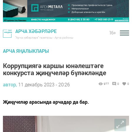
АРЧА ХӘБӘРЛӘРЕ
16+
"Арча хәбәрләре" газетасы - Арча районы
АРЧА ЯҢАЛЫКЛАРЫ
Коррупциягә каршы юнәлештәге
конкурста җиңүчеләр бүләкләнде
автор,
11 декабрь 2023 - 20:26
977
0
0
Җиңүчеләр арасында арчадар да бар.