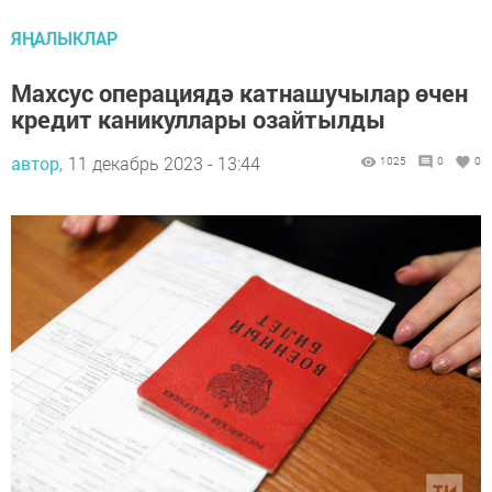
ЯҢАЛЫКЛАР
Махсус операциядә катнашучылар өчен
кредит каникуллары озайтылды
автор,
11 декабрь 2023 - 13:44
1025
0
0