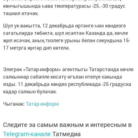
көнчыгышында һава температурасы -25..-30 градус
тәшкил итәчәк.
Шул ук вакытта, 12 декабрьдә иртәнге һәм көндезге
сәгатьләрдә төбәктә, шул исәптән Казанда да, көчле
җил исәчәк, аның тизлеге урыны белән секундына 15-
17 метрга җитәр дип көтелә.
Элегрәк «Татар-информ» агентлыгы Татарстанда көчле
салкыннар сәбәпле кисәтү игълан ителүе хакында
язды. 11 декабрьдә көндез республикада -25 градуска
кадәр салкын булачак.
Чыганак:
Татар-информ
Следите за самым важным и интересным в
Telegram-канале
Татмедиа