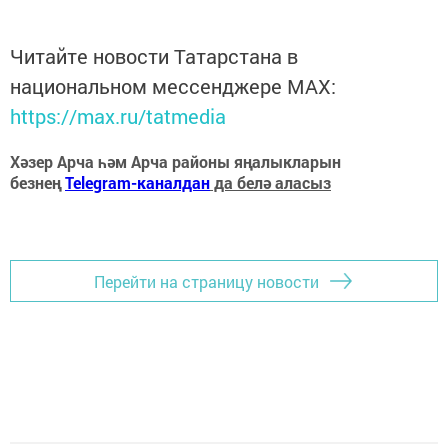
Читайте новости Татарстана в
национальном мессенджере MАХ:
https://max.ru/tatmedia
Хәзер Арча һәм Арча районы яңалыкларын
безнең
Telegram-каналдан
да белә аласыз
Перейти на страницу новости