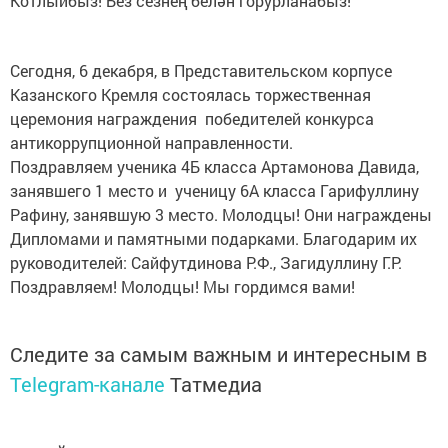
Котлыйбыз! Без сезнең белән горурланабыз!
Сегодня, 6 декабря, в Представительском корпусе
Казанского Кремля состоялась торжественная
церемония награждения победителей конкурса
антикоррупционной направленности.
Поздравляем ученика 4Б класса Артамонова Давида,
занявшего 1 место и ученицу 6А класса Гарифуллину
Рафину, занявшую 3 место. Молодцы! Они награждены
Дипломами и памятными подарками. Благодарим их
руководителей: Сайфутдинова Р.Ф., Загидуллину Г.Р.
Поздравляем! Молодцы! Мы гордимся вами!
Следите за самым важным и интересным в
Telegram-канале
Татмедиа