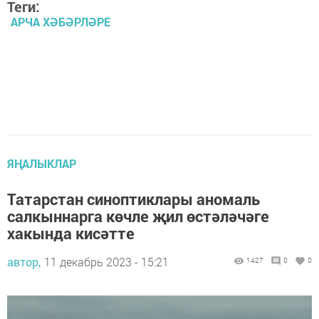
Теги:
АРЧА ХӘБӘРЛӘРЕ
ЯҢАЛЫКЛАР
Татарстан синоптиклары аномаль
салкыннарга көчле җил өстәләчәге
хакында кисәтте
автор,
11 декабрь 2023 - 15:21
1427
0
0