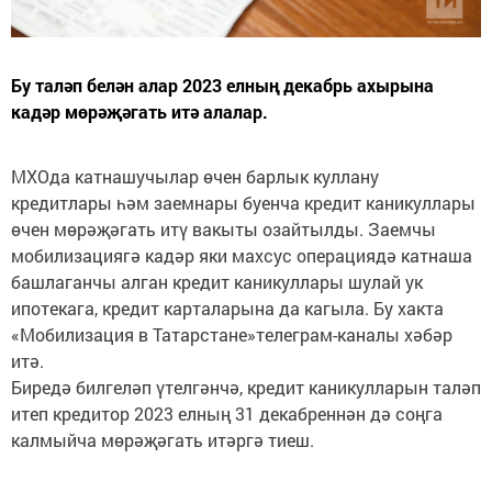
Бу таләп белән алар 2023 елның декабрь ахырына
кадәр мөрәҗәгать итә алалар.
МХОда катнашучылар өчен барлык куллану
кредитлары һәм заемнары буенча кредит каникуллары
өчен мөрәҗәгать итү вакыты озайтылды. Заемчы
мобилизациягә кадәр яки махсус операциядә катнаша
башлаганчы алган кредит каникуллары шулай ук
ипотекага, кредит карталарына да кагыла. Бу хакта
«Мобилизация в Татарстане»телеграм-каналы хәбәр
итә.
Биредә билгеләп үтелгәнчә, кредит каникулларын таләп
итеп кредитор 2023 елның 31 декабреннән дә соңга
калмыйча мөрәҗәгать итәргә тиеш.