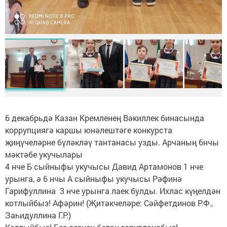
6 декабрьдә Казан Кремленең Вәкиллек бинасында
коррупциягә каршы юнәлештәге конкурста
җиңүчеләрне бүләкләү тантанасы узды. Арчаның 6нчы
мәктәбе укучылары
4 нче Б сыйныфы укучысы Давид Артамонов 1 нче
урынга, ә 6 нчы А сыйныфы укучысы Рәфинә
Гарифуллина 3 нче урынга лаек булды. Ихлас күңелдән
котлыйбыз! Афәрин! (Җитәкчеләре: Сәйфетдинов Р.Ф.,
Заһидуллина Г.Р.)