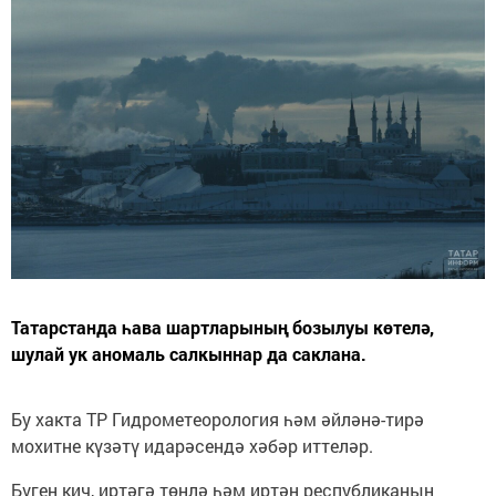
Татарстанда һава шартларының бозылуы көтелә,
шулай ук аномаль салкыннар да саклана.
Бу хакта ТР Гидрометеорология һәм әйләнә-тирә
мохитне күзәтү идарәсендә хәбәр иттеләр.
Бүген кич, иртәгә төнлә һәм иртән республиканың