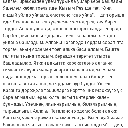
калгач, ирексездән үлем турында уйлар керә башлады.
Яшәмәм кебек тоела иде. Кызым Резидә гел, “Әни,
андый уйлар уйлама, өметлене генә уйла”, – дип орыша
иде. Якыннарым гел күңелемне үсендереп, көч биреп
торды. Аннан үзем дә, миннән авыррак хәлдәгеләр дә
бар бит, мин моны җиңәргә тиеш, көрәшим әле, дип
уйлана башладым. Аллаһы Тәгаләдән ярдәм сорап ята
торгач, аның ярдәмен тоеп аякка баса алдым. Башта
гел ятып кына тордым, бераздан терәтеп утырта
башладылар. Яткан вакытта хәрәкәтләнә алганча
гимнастик күнекмәләр ясарга тырыша идем. Улым
өйдә әйләндерә торган велосипед алып бирде. Гел
шөгыльләнгәч аның да ярдәме зур булды. Ул гел
Казанга дәрәҗәле табибларга йөртте. Тик Мәскәүгә үк
бара алмадым, ерак юлга чыгып китәрлек хәлем
булмады. Үземнең, якыннарымның, балаларымның
тырышлыгы, Аллаһы Тәгаләнең ярдәме белән аякка
бастым, чиксез рәхмәт һәммәсенә дә. Быел җәй чәчәк
бакчасына чыгып тезләнеп чүп тә утый алдым”, – дип,