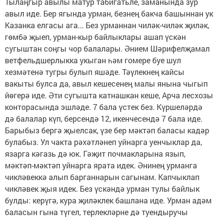
Тылаңгыр авылы матур табигатьле, заманында зур
авыл иде. Бер ягында урман, безнең бакча башыннан ук
Казанка елгасы ага... Без урманнан чиләк-чиләк җиләк,
гөмбә җыеп, урман-кыр байлыклары ашап үскән
сугыштан соңгы чор балалары. Әнием Шәрифелҗамал
ветфельдшерлыкка укыган һәм гомере буе шул
хезмәтенә тугры булып яшәде. Тәүлекнең кайсы
вакыты булса да, авыл кешесенең малы янына чыгып
йөгерә иде. Әти сугышта катнашкан кеше, Арча лесхозы
конторасында эшләде. 7 бала үстек без. Күршеләрдә
дә балалар күп, берсендә 12, икенчесендә 7 бала иде.
Барыбыз бергә җыелсак, үзе бер мәктәп баласы кадәр
булабыз. Ул чакта рәхәтләнеп уйнарга уенчыклар да,
язарга кәгазь дә юк. Гәҗит почмакларына язып,
мәктәп-мәктәп уйнарга ярата идек. Әнинең урманга
чикләвеккә алып барганнарын сагынам. Капчыклап
чикләвек җыя идек. Без үскәндә урман тулы байлык
булды: керүгә, кура җиләклек башлана иде. Урман адәм
баласын гына түгел, терлекләрне дә туендыручы