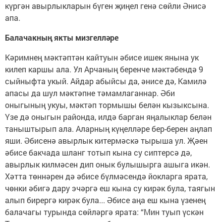
күргән авырлыкларын бүген җиңел генә сөйли Әнисә
апа.
Балачакның якты мизгелләре
Кәримнең мәктәптән кайтуын әбисе ишек янына ук
килеп каршы ала. Ул Арчаның беренче мәктәбендә 9
сыйныфта укый. Айдар абыйсы да, әнисе дә, Камилә
апасы да шул мәктәпне тәмамлаганнар. Әби
оныгының укуы, мәктәп тормышы белән кызыксына.
Үзе дә оныгын районда, илдә барган яңалыклар белән
таныштырып ала. Аларның күңелләре бер-берен аңлап
яши. Әбисенә авырлык китермәскә тырыша ул. Җәен
әбисе бакчада шланг тотып кына су сиптерсә дә,
авырлык килмәсен дип онык булышырга ашыга икән.
Хәтта төннәрен дә әбисе бүлмәсендә йокларга ярата,
чөнки әбигә дару эчәргә еш кына су кирәк була, таягын
алып бирергә кирәк була... Әбисе аңа еш кына үзенең
балачагы турында сөйләргә ярата: “Мин туып үскән