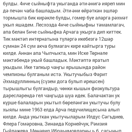
булды. 4нче сыйныфта укыганда әти-әнигә ияреп мин
дә печән чаба башладым. Әти-әни өйрәткән эшләр
тормышта бик кирәкле булды, гомер буе аларга рәхмәт
укып яшәдем. Лесхозда 4нче сыйныфны тәмамлагач,
апа белән 5нче сыйныфка Арчага укырга дип киттек.
Тик мәктәп интернатына түләргә икебезгә 12шәр
сумнан 24 сум акча булмагач кире кайтырга туры
килде. Аннан апа Чыпчыкта, мин Иске Төрнәле
мәктәбендә укый башладык. Мәктәптә яратып
укыдым. Ике тапкыр чаңгы ярышында район
чемпионы булганым истә. Укытучыбыз Фәрит
Әхмәдуллинның (сүзем дога булып ирешсен)
тырышлыгы булгандыр, чөнки кышын физкультура
дәресләрендә гел чаңгыда шуа идек. Балачактан ук
күрше балаларын укытып бөреләнгән укытучы булу
хыялы мине 1963 елда Арча педучилищесына алып
килде. Анда укыткан укытучыларым Илдус Сәгъдиев,
Флера Гомәровна, Зинаида Корнейчук, Рәмзия
Гыйләҗева, Мөнәвир Ибраһимовларны һ.б. сагынып