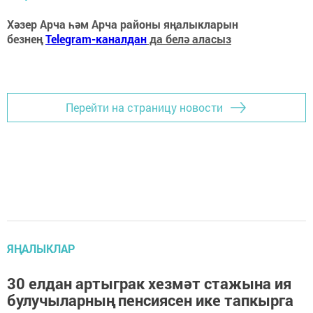
Хәзер Арча һәм Арча районы яңалыкларын
безнең
Telegram-каналдан
да белә аласыз
Перейти на страницу новости
ЯҢАЛЫКЛАР
30 елдан артыграк хезмәт стажына ия
булучыларның пенсиясен ике тапкырга