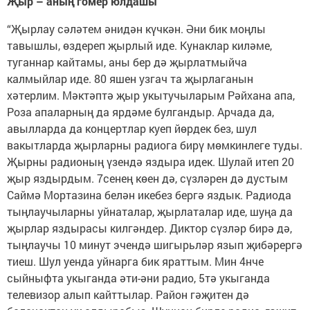
Җыр – аның гомер юлдашы
“Җырлау сәләтем әнидән күчкән. Әни бик моңлы
тавышлы, өздереп җырлый иде. Кунаклар киләме,
туганнар кайтамы, аны бер дә җырлатмыйча
калмыйлар иде. 80 яшен узгач та җырлаганын
хәтерлим. Мәктәптә җыр укытучыларым Рәйхана апа,
Роза апаларның да ярдәме булгандыр. Арчада да,
авылларда да концертлар куеп йөрдек без, шул
вакытларда җырларны радиога бирү мөмкинлеге туды.
Җырны радионың үзендә яздыра идек. Шулай итеп 20
җыр яздырдым. 7сенең көен дә, сүзләрен дә дустым
Саймә Мортазина белән икебез бергә яздык. Радиода
тыңлаучыларны уйнаталар, җырлаталар иде, шуңа да
җырлар яздырасы килгәндер. Диктор сүзләр бирә дә,
тыңлаучы 10 минут эчендә шигырьләр язып җибәрергә
тиеш. Шул уенда уйнарга бик яраттым. Мин 4нче
сыйныфта укыганда әти-әни радио, 5тә укыганда
телевизор алып кайттылар. Район гәҗитен дә