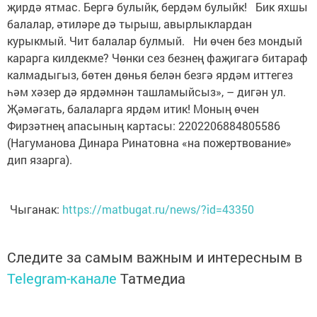
җирдә ятмас. Бергә булыйк, бердәм булыйк! Бик яхшы
балалар, әтиләре дә тырыш, авырлыклардан
курыкмый. Чит балалар булмый. Ни өчен без мондый
карарга килдекме? Чөнки сез безнең фаҗигагә битараф
калмадыгыз, бөтен дөнья белән безгә ярдәм иттегез
һәм хәзер дә ярдәмнән ташламыйсыз», – дигән ул.
Җәмәгать, балаларга ярдәм итик! Моның өчен
Фирзәтнең апасының картасы: 2202206884805586
(Нагуманова Динара Ринатовна «на пожертвование»
дип язарга).
Чыганак:
https://matbugat.ru/news/?id=43350
Следите за самым важным и интересным в
Telegram-канале
Татмедиа