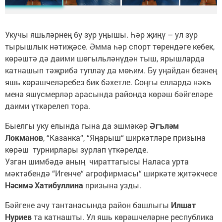
Укучы яшьләрнең бу зур уңышы. Һәр җиңү – ул зур
тырышлык нәтиҗәсе. Әмма һәр спорт төрендәге кебек,
көрәштә дә даими шөгыльләнүдән тыш, ярышларда
катнашып тәҗрибә туплау да мөһим. Бу уңайдан безнең
яшь көрәшчеләребез бик бәхетле. Соңгы елларда нәкъ
менә яшүсмерләр арасында районда көрәш бәйгеләре
даими үткәрелеп тора.
Быелгы уку елында гына да эшмәкәр
Әгъләм
Локманов
, “Казанка“, “Яңарыш“ ширкәтләре призына
көрәш турнирлары зурлап үткәрелде.
Узган шимбәдә аның чираттагысы Наласа урта
мәктәбендә “Игенче“ агрофирмасы“ ширкәте җитәкчесе
Нәсимә Хатибуллина
призына узды.
Бәйгене ачу тантанасында район башлыгы
Илшат
Нуриев
та катнашты. Ул яшь көрәшчеләрне республика