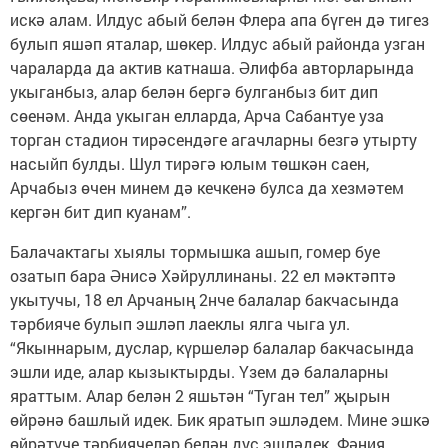
искә алам. Илдус абый белән Флера апа бүген дә тигез
булып яшәп яталар, шөкер. Илдус абый районда узган
чараларда да актив катнаша. Әлифба авторларында
укыганбыз, алар белән бергә булганбыз бит дип
сөенәм. Анда укыган елларда, Арча Сабантуе уза
торган стадион тирәсендәге агачларны безгә утырту
насыйп булды. Шул тирәгә юлым төшкән саен,
Арчабыз өчен минем дә кечкенә булса да хезмәтем
кергән бит дип куанам”.
Балачактагы хыялы тормышка ашып, гомер буе
озатып бара Әнисә Хәйруллинаны. 22 ел мәктәптә
укытучы, 18 ел Арчаның 2нче балалар бакчасында
тәрбияче булып эшләп лаеклы ялга чыга ул.
“Якыннарым, дуслар, күршеләр балалар бакчасында
эшли иде, алар кызыктырды. Үзем дә балаларны
яраттым. Алар белән 2 яшьтән “Туган тел” җырын
өйрәнә башлый идек. Бик яратып эшләдем. Мине эшкә
өйрәтүче тәрбиячеләр белән дус эшләдек. Фәния