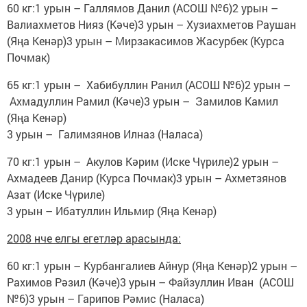
60 кг:1 урын – Галлямов Данил (АСОШ №6)2 урын –
Валиахметов Нияз (Кәче)3 урын – Хузиахметов Раушан
(Яңа Кенәр)3 урын – Мирзакасимов Жасурбек (Курса
Почмак)
65 кг:1 урын – Хабибуллин Ранил (АСОШ №6)2 урын –
Ахмадуллин Рамил (Кәче)3 урын – Замилов Камил
(Яңа Кенәр)
3 урын – Галимзянов Илназ (Наласа)
70 кг:1 урын – Акулов Кәрим (Иске Чүриле)2 урын –
Ахмадеев Данир (Курса Почмак)3 урын – Ахметзянов
Азат (Иске Чүриле)
3 урын – Ибатуллин Ильмир (Яңа Кенәр)
2008 нче елгы егетләр арасында:
60 кг:1 урын – Курбангалиев Айнур (Яңа Кенәр)2 урын –
Рахимов Рәзил (Кәче)3 урын – Файзуллин Иван (АСОШ
№6)3 урын – Гарипов Рәмис (Наласа)