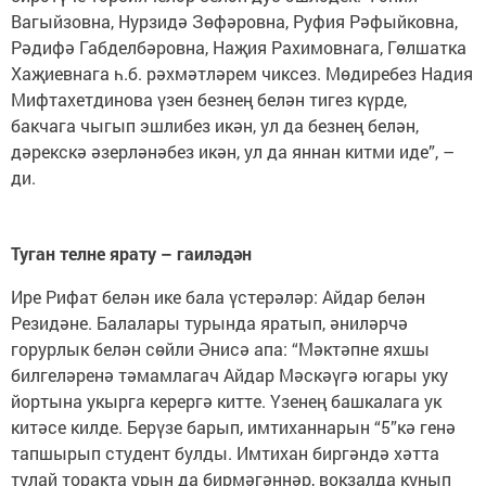
Вагыйзовна, Нурзидә Зөфәровна, Руфия Рәфыйковна,
Рәдифә Габделбәровна, Наҗия Рахимовнага, Гөлшатка
Хаҗиевнага һ.б. рәхмәтләрем чиксез. Мөдиребез Надия
Мифтахетдинова үзен безнең белән тигез күрде,
бакчага чыгып эшлибез икән, ул да безнең белән,
дәрекскә әзерләнәбез икән, ул да яннан китми иде”, –
ди.
Туган телне ярату – гаиләдән
Ире Рифат белән ике бала үстерәләр: Айдар белән
Резидәне. Балалары турында яратып, әниләрчә
горурлык белән сөйли Әнисә апа: “Мәктәпне яхшы
билгеләренә тәмамлагач Айдар Мәскәүгә югары уку
йортына укырга керергә китте. Үзенең башкалага ук
китәсе килде. Берүзе барып, имтиханнарын “5”кә генә
тапшырып студент булды. Имтихан биргәндә хәтта
тулай торакта урын да бирмәгәннәр, вокзалда кунып