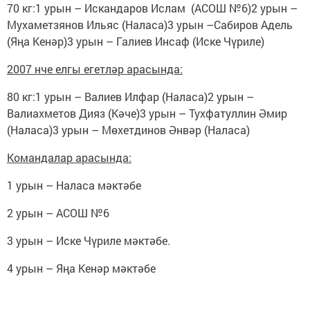
70 кг:1 урын – Искандаров Ислам (АСОШ №6)2 урын –
Мухаметзянов Ильяс (Наласа)3 урын –Сабиров Адель
(Яңа Кенәр)3 урын – Галиев Инсаф (Иске Чүриле)
2007 нче елгы егетләр арасында:
80 кг:1 урын – Валиев Илфар (Наласа)2 урын –
Валиахметов Дияз (Кәче)3 урын – Тухфатуллин Әмир
(Наласа)3 урын – Мөхетдинов Әнвәр (Наласа)
Командалар арасында:
1 урын – Наласа мәктәбе
2 урын – АСОШ №6
3 урын – Иске Чүриле мәктәбе.
4 урын – Яңа Кенәр мәктәбе