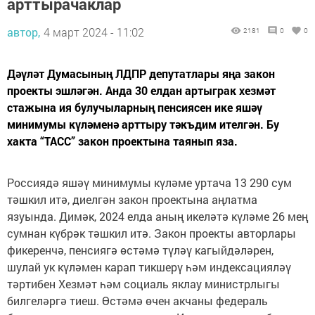
арттырачаклар
автор,
4 март 2024 - 11:02
2181
0
0
Дәүләт Думасының ЛДПР депутатлары яңа закон
проекты эшләгән. Анда 30 елдан артыграк хезмәт
стажына ия булучыларның пенсиясен ике яшәү
минимумы күләменә арттыру тәкъдим ителгән. Бу
хакта “ТАСС” закон проектына таянып яза.
Россиядә яшәү минимумы күләме уртача 13 290 сум
тәшкил итә, диелгән закон проектына аңлатма
язуында. Димәк, 2024 елда аның икеләтә күләме 26 мең
сумнан күбрәк тәшкил итә. Закон проекты авторлары
фикеренчә, пенсиягә өстәмә түләү кагыйдәләрен,
шулай ук күләмен карап тикшерү һәм индексацияләү
тәртибен Хезмәт һәм социаль яклау министрлыгы
билгеләргә тиеш. Өстәмә өчен акчаны федераль