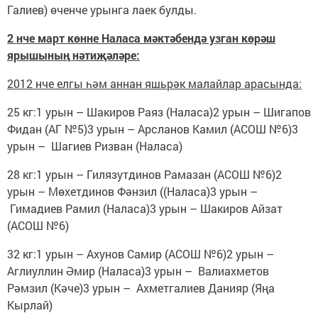
Галиев) өченче урынга лаек булды.
2 нче март көнне Наласа мәктәбендә узган көрәш
ярышының нәтиҗәләре:
2012 нче елгы һәм аннан яшьрәк малайлар арасында:
25 кг:1 урын – Шакиров Раяз (Наласа)2 урын – Шигапов
Фидан (АГ №5)3 урын – Арсланов Камил (АСОШ №6)3
урын – Шагиев Ризван (Наласа)
28 кг:1 урын – Гилязутдинов Рамазан (АСОШ №6)2
урын – Мөхетдинов Фәнзил ((Наласа)3 урын –
Гимадиев Рамил (Наласа)3 урын – Шакиров Айзат
(АСОШ №6)
32 кг:1 урын – Ахунов Самир (АСОШ №6)2 урын –
Аглиуллин Әмир (Наласа)3 урын – Валиахметов
Рәмзил (Кәче)3 урын – Ахметгалиев Данияр (Яңа
Кырлай)