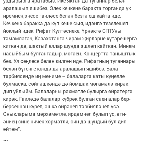
уздырырга яратабыз. Ике яктан да туганнар белән
аралашып яшибез. Элек кечкенә баракта торганда ук
иремнең энесе гаиләсе белән безгә еш кайта иде.
Кечкенә баракка да күп кеше сыя, идәнгә тезелешеп
йоклый идек. Рифат Күлтәснеке, Үрнәктә СПТУны
тәмамлагач, Казахстанга чирәм җирләрне күтәрешергә
киткән дә, шактый еллар шунда эшләп кайткан. Минем
насыйбым булгангадыр, мөгаен. Концертта таныштык
без. Ул сеңлесе белән килгән иде. Рифатның туганнары
белән бүгенге көндә дә аралашып яшибез. Бала
тәрбиясендә иң мөһиме – балаларга каты күңелле
булмаска, сөйләшкәндә дә йомшак мөгамәлә кирәк
дип уйлыйм. Балаларны рәхмәтле булырга өйрәтергә
кирәк. Гаиләдә балалар күбрәк булган саен алар бер-
берсеннән күреп, эшкә өйрәнеп тәрбияләнеп үсә.
Оныкларыма мәрхәмәтле, ярдәмчел булып үс, әти-
әниең сине ничек хөрмәтли, син дә шундый бул дип
әйтәм”.