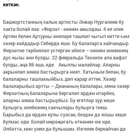
киткән.
Башкортстанның халык артисты Әнвәр Нургалиев бу
хакта болай яза: «Фирзәт - минем авылдаш. 4 ел элек
Артем белән Артурны әниләре ташлап чыгып китте һәм
хәзер кайдадыр Себердә яши. Бу балаларга кайчандыр
Фирзәтне тәрбияләп үстергән әбисе – минем әниемнең
дус кызы әни булды. 22 февральдә Тәнзилә апа вафат
булды, аңа 86 яшь иде. Акыллы малайлар. Аларны
акрынлап аякка бастырырга ният. Хатыным белән, бу
балаларны ташламыйбыз, дип карар иттек. Хәзер
балаларыбыз артты – Диананың балалары, менә хәзер
Фирзәтның балаларына бергәләп ярдәм итәрбез,
аларны аякка бастырырбыз. Бу егетләр зур кеше
булырга, илебезнең сакчылары булырга тиеш.
Барыбыз да ярдәм кулы сузсак, бездән дә яхшы кеше
булмас иде. Болай мөрәҗәгать иткәнем юк иде.
Әлбәттә, мин үзем дә булышам. Изгелек беркайчан да