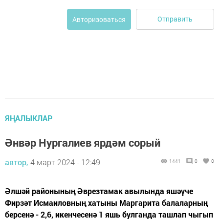
Отправить
Авторизоваться
ЯҢАЛЫКЛАР
Әнвәр Нургалиев ярдәм сорый
автор,
4 март 2024 - 12:49
1441
0
0
Әлшәй районының Әврезтамак авылында яшәүче
Фирзәт Исмаиловның хатыны Маргарита балаларның
берсенә - 2,6, икенчесенә 1 яшь булганда ташлап чыгып