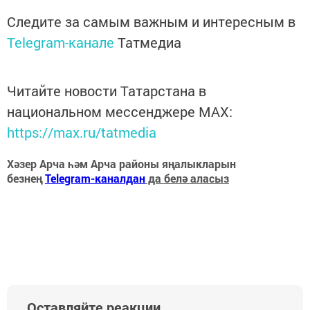
Следите за самым важным и интересным в
Telegram-канале
Татмедиа
Читайте новости Татарстана в
национальном мессенджере MАХ:
https://max.ru/tatmedia
Хәзер Арча һәм Арча районы яңалыкларын
безнең
Telegram-каналдан
да белә аласыз
Оставляйте реакции