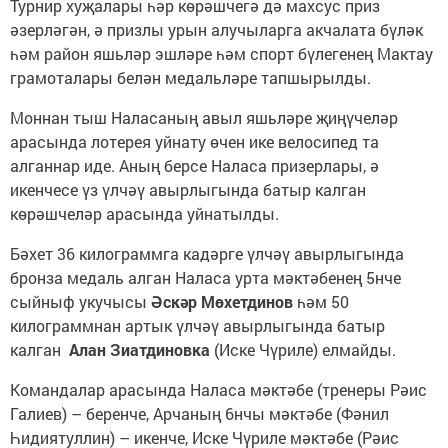
Турнир хуҗалары һәр көрәшчегә дә махсус приз
әзерләгән, ә призлы урын алучыларга акчалата бүләк
һәм район яшьләр эшләре һәм спорт бүлегенең Мактау
грамоталары белән медальләре тапшырылды.
Моннан тыш Наласаның авыл яшьләре җиңүчеләр
арасында лотерея уйнату өчен ике велосипед та
алганнар иде. Аның берсе Наласа призерлары, ә
икенчесе үз үлчәү авырлыгында батыр калган
көрәшчеләр арасында уйнатылды.
Бәхет 36 килограммга кадәрге үлчәү авырлыгында
бронза медаль алган Наласа урта мәктәбенең 5нче
сыйныф укучысы
Әскәр Мөхетдинов
һәм 50
килограммнан артык үлчәү авырлыгында батыр
калган
Алан Зиатдиновка
(Иске Чүриле) елмайды.
Командалар арасында Наласа мәктәбе (тренеры Рәис
Галиев) – беренче, Арчаның 6нчы мәктәбе (Фәнил
Һидиятуллин) – икенче, Иске Чүриле мәктәбе (Рәис