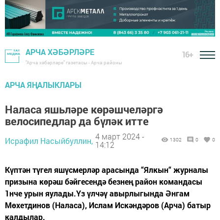
АРЧА ХӘБӘРЛӘРЕ
16+
"Арча хәбәрләре" газетасы - Арча районы
АРЧА ЯҢАЛЫКЛАРЫ
Наласа яшьләре көрәшчеләргә
велосипедлар да бүләк итте
4 март 2024 -
Исрафил Насыйбуллин,
1302
0
0
14:12
Күптән түгел яшүсмерләр арасында “Ялкын“ журналы
призына көрәш бәйгесендә безнең район командасы
1нче урын яулады.Үз үлчәү авырлыгында Әнгам
Мөхетдинов (Наласа), Ислам Искәндәров (Арча) батыр
калдылар.