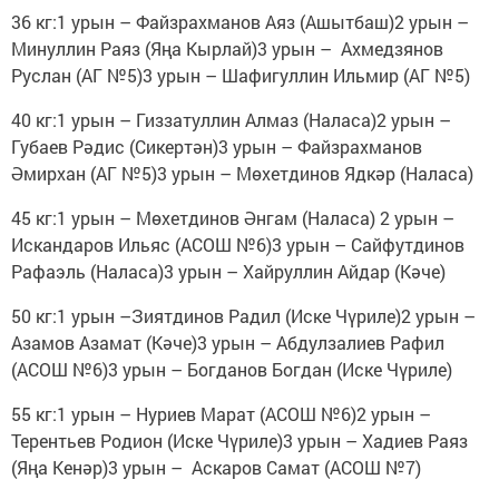
36 кг:1 урын – Файзрахманов Аяз (Ашытбаш)2 урын –
Минуллин Раяз (Яңа Кырлай)3 урын – Ахмедзянов
Руслан (АГ №5)3 урын – Шафигуллин Ильмир (АГ №5)
40 кг:1 урын – Гиззатуллин Алмаз (Наласа)2 урын –
Губаев Рәдис (Сикертән)3 урын – Файзрахманов
Әмирхан (АГ №5)3 урын – Мөхетдинов Ядкәр (Наласа)
45 кг:1 урын – Мөхетдинов Әнгам (Наласа) 2 урын –
Искандаров Ильяс (АСОШ №6)3 урын – Сайфутдинов
Рафаэль (Наласа)3 урын – Хайруллин Айдар (Кәче)
50 кг:1 урын –Зиятдинов Радил (Иске Чүриле)2 урын –
Азамов Азамат (Кәче)3 урын – Абдулзалиев Рафил
(АСОШ №6)3 урын – Богданов Богдан (Иске Чүриле)
55 кг:1 урын – Нуриев Марат (АСОШ №6)2 урын –
Терентьев Родион (Иске Чүриле)3 урын – Хадиев Раяз
(Яңа Кенәр)3 урын – Аскаров Самат (АСОШ №7)