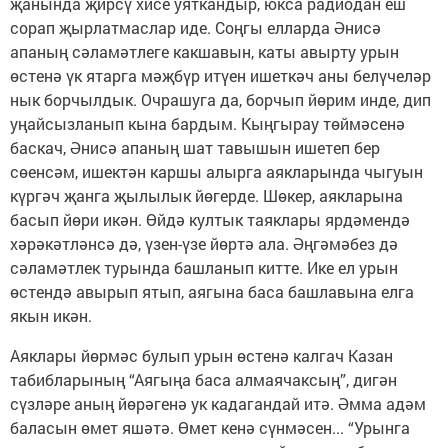
җанында җирсү хисе уяткандыр, юкса радиодан еш
сорап җырлатмаслар иде. Соңгы елларда Әнисә
апаның сәламәтлеге какшавын, каты авырту урын
өстенә үк ятарга мәҗбүр итүен ишеткәч аны белүчеләр
нык борчылдык. Очрашуга да, борчып йөрим инде, дип
уңайсызланып кына бардым. Кыңгырау төймәсенә
баскач, Әнисә апаның шат тавышын ишетеп бер
сөенсәм, ишектән каршы алырга аякларында чыгуын
күргәч җанга җылылык йөгерде. Шөкер, аякларына
басып йөри икән. Өйдә култык таяклары ярдәмендә
хәрәкәтләнсә дә, үзен-үзе йөртә ала. Әңгәмәбез дә
сәламәтлек турында башланып китте. Ике ел урын
өстендә авырып ятып, аягына баса башлавына елга
якын икән.
Аяклары йөрмәс булып урын өстенә калгач Казан
табибларының “Аягыңа баса алмаячаксың”, дигән
сүзләре аның йөрәгенә ук кадагандай итә. Әмма адәм
баласын өмет яшәтә. Өмет кенә сүнмәсен... “Урынга