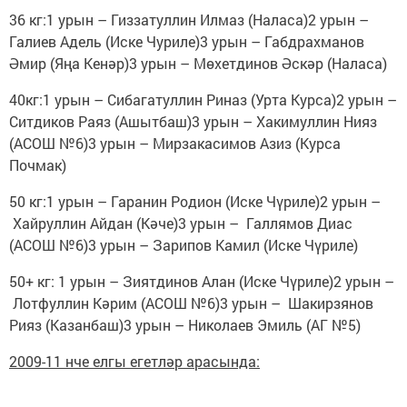
36 кг:1 урын – Гиззатуллин Илмаз (Наласа)2 урын –
Галиев Адель (Иске Чуриле)3 урын – Габдрахманов
Әмир (Яңа Кенәр)3 урын – Мөхетдинов Әскәр (Наласа)
40кг:1 урын – Сибагатуллин Риназ (Урта Курса)2 урын –
Ситдиков Раяз (Ашытбаш)3 урын – Хакимуллин Нияз
(АСОШ №6)3 урын – Мирзакасимов Азиз (Курса
Почмак)
50 кг:1 урын – Гаранин Родион (Иске Чүриле)2 урын –
Хайруллин Айдан (Кәче)3 урын – Галлямов Диас
(АСОШ №6)3 урын – Зарипов Камил (Иске Чүриле)
50+ кг: 1 урын – Зиятдинов Алан (Иске Чүриле)2 урын –
Лотфуллин Кәрим (АСОШ №6)3 урын – Шакирзянов
Рияз (Казанбаш)3 урын – Николаев Эмиль (АГ №5)
2009-11 нче елгы егетләр арасында: