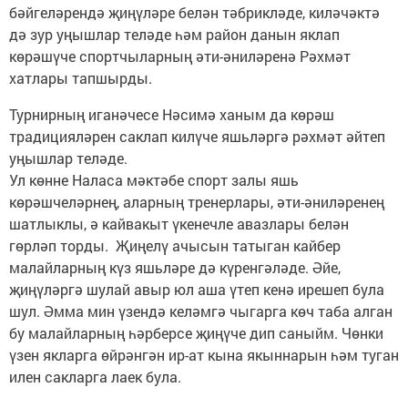
бәйгеләрендә җиңүләре белән тәбрикләде, киләчәктә
дә зур уңышлар теләде һәм район данын яклап
көрәшүче спортчыларның әти-әниләренә Рәхмәт
хатлары тапшырды.
Турнирның иганәчесе Нәсимә ханым да көрәш
традицияләрен саклап килүче яшьләргә рәхмәт әйтеп
уңышлар теләде.
Ул көнне Наласа мәктәбе спорт залы яшь
көрәшчеләрнең, аларның тренерлары, әти-әниләренең
шатлыклы, ә кайвакыт үкенечле авазлары белән
гөрләп торды. Җиңелү ачысын татыган кайбер
малайларның күз яшьләре дә күренгәләде. Әйе,
җиңүләргә шулай авыр юл аша үтеп кенә ирешеп була
шул. Әмма мин үзендә келәмгә чыгарга көч таба алган
бу малайларның һәрберсе җиңүче дип саныйм. Чөнки
үзен якларга өйрәнгән ир-ат кына якыннарын һәм туган
илен сакларга лаек була.