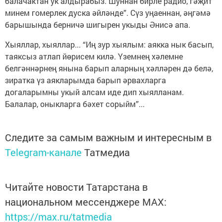
балачактан ук алдырабыз. Шуннан бирле радио, гәҗит
минем гомерлек дуска әйләнде”. Сүз уңаеннан, әңгәмә
барышында берничә шигырен укыды Әнисә апа.
Хыяллар, хыяллар... “Иң зур хыялым: аякка нык басып,
таяксыз атлап йөрисем килә. Үземнең хәлемне
белгәннәрнең янына барып аларның хәлләрен дә белә,
зиратка үз аякларымда барып әрвахларга
догаларымны укый алсам иде дип хыялланам.
Балалар, оныкларга бәхет сорыйм”...
Следите за самым важным и интересным в
Telegram-канале
Татмедиа
Читайте новости Татарстана в
национальном мессенджере MАХ:
https://max.ru/tatmedia