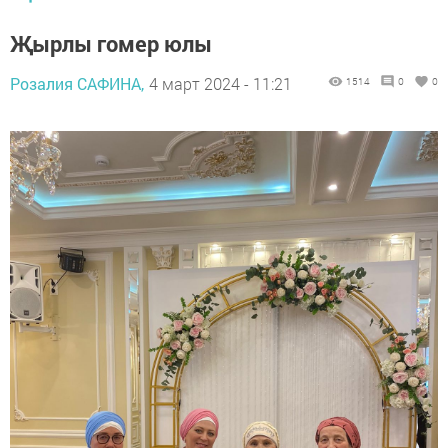
Җырлы гомер юлы
Розалия САФИНА,
4 март 2024 - 11:21
1514
0
0