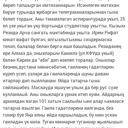
йөреп тапшырган имтиханнарын. Исәнлеген имтихан
бирүе турында җибәргән телеграммаларыннан гына
белеп тордык. Аны тәмамлагач аспирантурада укып, 25
ел үзе укыган уку йортында студентлар укытты. Кызым
Резидә Арча сәнгать мәктәбендә укыта. Ирем Рифат
кинәт вафат булгач, ялгызлыгымны сиздермәскә
теләп, балалар белән бергә яши башладык. Резидәнең
ире Алмаз да, оныкларым Камилә (ул КФУда укый)
белән Кәрим дә “әби” дип өзелеп торалар. Оныклар
безнең дустанә мөнәсәбәтне, гаиләнең гадәтләрен
күреп үсеп, үзләре дә гаиләләрендә шуны дәвам
итәрләр дип хыялланам. Өйдә татарча гына
сөйләшәбез. Мәскәүдә яшәүче улым да бер рус сүзе
кулланмый. Аны оныкларга үрнәк итеп куям. Айдарның
армиядән язган 101 хатын саклыйм һәм алар һәммәсе
татарча язылган. Гаилә гадәтләренә килгәндә, без
гомер буе Яңа елны өйдә каршыладык, бу мин үскән
гаиләдән үк килә. Туган көннәрне туганнар җыелышып