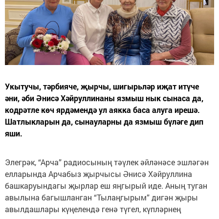
Укытучы, тәрбияче, җырчы, шигырьләр иҗат итүче
әни, әби Әнисә Хәйруллинаны язмыш нык сынаса да,
кодрәтле көч ярдәмендә ул аякка баса алуга ирешә.
Шатлыкларын да, сынауларны да язмыш бүләге дип
яши.
Элегрәк, “Арча” радиосының тәүлек әйләнәсе эшләгән
елларында Арчабыз җырчысы Әнисә Хәйруллина
башкаруындагы җырлар еш яңгырый иде. Аның туган
авылына багышланган “Тылаңгырым” дигән җыры
авылдашлары күңелендә генә түгел, күпләрнең