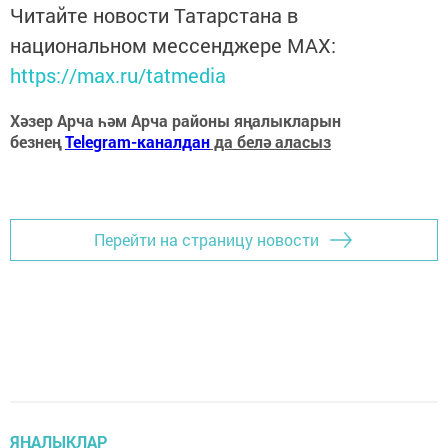
Читайте новости Татарстана в
национальном мессенджере MАХ:
https://max.ru/tatmedia
Хәзер Арча һәм Арча районы яңалыкларын
безнең
Telegram-каналдан
да белә аласыз
Перейти на страницу новости
ЯҢАЛЫКЛАР