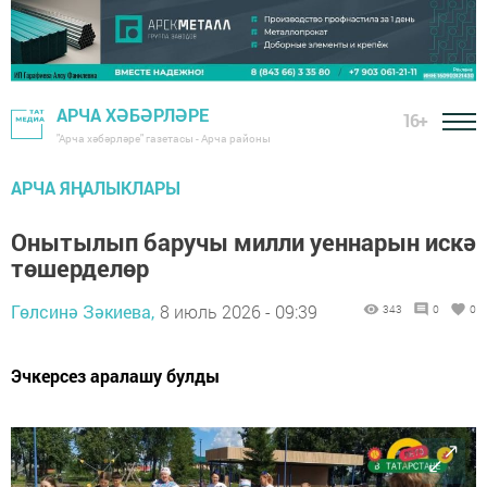
АРЧА ХӘБӘРЛӘРЕ
16+
"Арча хәбәрләре" газетасы - Арча районы
АРЧА ЯҢАЛЫКЛАРЫ
Онытылып баручы милли уеннарын искә
төшерделөр
Гөлсинә Зәкиева,
8 июль 2026 - 09:39
343
0
0
Эчкерсез аралашу булды