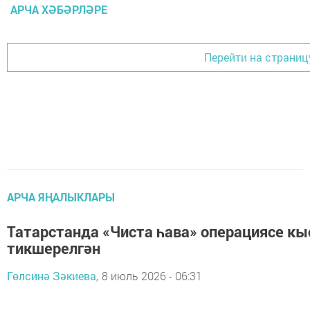
АРЧА ХӘБӘРЛӘРЕ
Перейти на страниц
АРЧА ЯҢАЛЫКЛАРЫ
Татарстанда «Чиста һава» операциясе к
тикшерелгән
Гөлсинә Зәкиева,
8 июль 2026 - 06:31