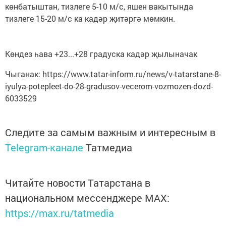
көнбатыштан, тизлеге 5-10 м/с, яшен вакытында
тизлеге 15-20 м/с ка кадәр җитәргә мөмкин.
Көндез һава +23...+28 градуска кадәр җылыначак
Чыганак: https://www.tatar-inform.ru/news/v-tatarstane-8-
iyulya-potepleet-do-28-gradusov-vecerom-vozmozen-dozd-
6033529
Следите за самым важным и интересным в
Telegram-канале
Татмедиа
Читайте новости Татарстана в
национальном мессенджере MАХ:
https://max.ru/tatmedia