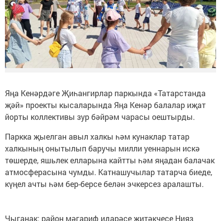
Яңа Кенәрдәге Җиһангирлар паркында «Татарстанда
җәй» проекты кысаларында Яңа Кенәр балалар иҗат
йорты коллективы зур бәйрәм чарасы оештырды.
Паркка җыелган авыл халкы һәм кунаклар татар
халкының онытылып баручы милли уеннарын искә
төшерде, яшьлек елларына кайтты һәм яңадан балачак
атмосферасына чумды. Катнашучылар татарча биеде,
күңел ачты һәм бер-берсе белән эчкерсез аралашты.
Чыганак: район мәгариф идарәсе җитәкчесе Нияз