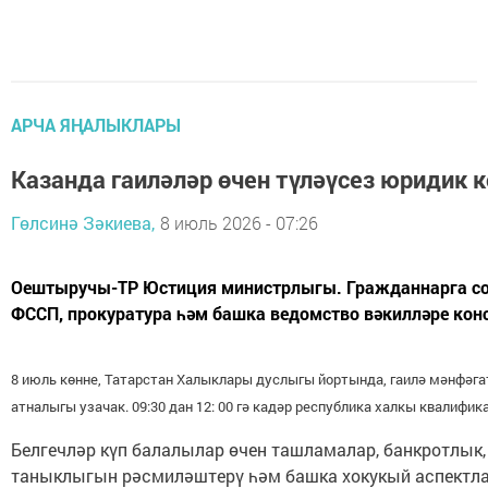
АРЧА ЯҢАЛЫКЛАРЫ
Казанда гаиләләр өчен түләүсез юридик 
Гөлсинә Зәкиева,
8 июль 2026 - 07:26
Оештыручы-ТР Юстиция министрлыгы. Гражданнарга соц
ФССП, прокуратура һәм башка ведомство вәкилләре конс
8 июль көнне, Татарстан Халыклары дуслыгы йортында, гаилә мәнфәг
атналыгы узачак. 09:30 дан 12: 00 гә кадәр республика халкы квалифи
Белгечләр күп балалылар өчен ташламалар, банкротлык,
таныклыгын рәсмиләштерү һәм башка хокукый аспектла