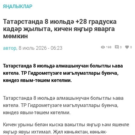
ЯҢАЛЫКЛАР
Татарстанда 8 июльдә +28 градуска
кадәр җылыта, кичен яңгыр яварга
мөмкин
автор,
8 июль 2026 - 06:23
198
0
0
Татарстанда 8 июльдә алмашынучан болытлы һава
көтелә. ТР Гидрометүзәге мәгълүматлары буенча,
көндез явым-төшем көтелми.
Татарстанда 8 июльдә алмашынучан болытлы һава
көтелә. ТР Гидрометүзәге мәгълүматлары буенча,
көндез явым-төшем көтелми.
Кичен урыны белән кыска вакытлы яңгыр һәм яшенле
яңгыр явуы ихтимал. Җил көньяктан, көньяк-