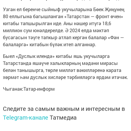
Узган ел беренче сыйныф укучыларына Бөек Җиңүнең
80 еллыгына багышланган «Татарстан — фронт өчен»
китабы тапшырылган иде. Аны нәшер итүгә 18,6
миллион сум юнәлдерелде. Ә 2024 елда мәктәп
бусагасын тәүге тапкыр атлап кергән балалар «Фән —
балаларга» китабын бүләк итеп алганнар.
Быел «Дуслык илендә» китабы яшь укучыларга
Татарстанда яшәүче халыкларның мәдәни мирасы
белән танышырга, төрле милләт вәкилләренә карата
хөрмәт һәм дуслык хисләре тәрбияләргә ярдәм итәчәк.
Чыганак:Татар-информ
Следите за самым важным и интересным в
Telegram-канале
Татмедиа