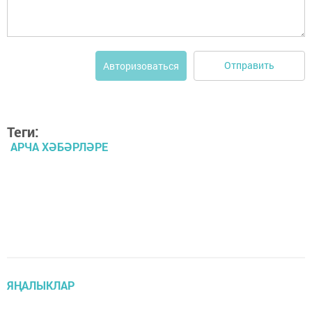
Отправить
Авторизоваться
Теги:
АРЧА ХӘБӘРЛӘРЕ
ЯҢАЛЫКЛАР