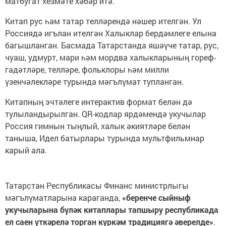
матбугат хезмәте хәбәр итә.
Китап рус һәм татар телләрендә нәшер ителгән. Ул
Россиядә игълан ителгән Халыклар бердәмлеге елына
багышланган. Басмада Татарстанда яшәүче татар, рус,
чуаш, удмурт, мари һәм мордва халыкларының гореф-
гадәтләре, телләре, фольклоры һәм милли
үзенчәлекләре турында мәгълүмат тупланган.
Китапның эчтәлеге интерактив формат белән дә
тулыландырылган. QR-кодлар ярдәмендә укучылар
Россия гимнын тыңлый, халык әкиятләре белән
таныша, Идел батырлары турында мультфильмнар
карый ала.
Татарстан Республикасы Финанс министрлыгы
мәгълүматларына караганда,
«беренче сыйныф
укучыларына бүләк китаплары тапшыру республикада
ел саен үткәрелә торган күркәм традициягә әверелде»
.