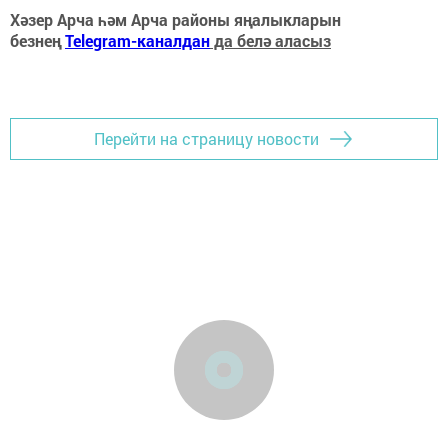
Хәзер Арча һәм Арча районы яңалыкларын
безнең
Telegram-каналдан
да белә аласыз
Перейти на страницу новости