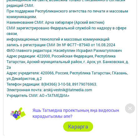
редакций СМИ.
При поддержке Республиканского агентства по печати и массовым
коммуникациям.
Наименование СМИ: Арча хәбәрләре (Арский вестник)
СМИ зарегистрировано Федеральной службой по надзору в сфере
связи,
информационных технологий и массовых коммуникаций
запись о регистрации СМИ Эл № ФС77–87940 от 16.08.2024
ФИО главного редактора: Насибуллин Исрафил Рахматуллович
Адрес редакции: 422000, Российская Федерация, Республика
Татарстан, Арский муниципальный район, г. Арск, ул. Банковская, д.
2а
Адрес учредителя: 420066, Россия, Республика Татарстан, Г.Казань,
ул.Декабристов, д.2
Телефон редакции: 8(84366) 3-10-58, 89179076963.
Электронная почта: arskij-vestnik@tatmedia.com
Учредитель СМИ: АО «ТАТМЕДИА»
Антикоррупционная политика
Яшь Татмедиа проектының яңа видеосын
АО «ТАТМЕДИА» использует «cookie»
для персонализации сервисов и
карадыгызмы әле?
удобства пользователей сайтом.
Использование «cookie» можно отменить в настройках браузера.
Карарга
Политика конфиденциальности