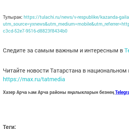
Тулырак:
https://tulachi.ru/news/v-respublike/kazanda-gailal
utm_source=yxnews&utm_medium=mobile&utm_referrer=ht
c3cd-52e7-9516-d8823f8434b0
Следите за самым важным и интересным в
T
Читайте новости Татарстана в национальном
https://max.ru/tatmedia
Хәзер Арча һәм Арча районы яңалыкларын безнең
Teleg
Теги: