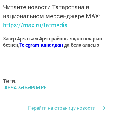
Читайте новости Татарстана в
национальном мессенджере MАХ:
https://max.ru/tatmedia
Хәзер Арча һәм Арча районы яңалыкларын
безнең
Telegram-каналдан
да белә аласыз
Теги:
АРЧА ХӘБӘРЛӘРЕ
Перейти на страницу новости