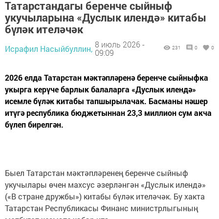
Татарстандагы беренче сыйныф
укучыларына «Дуслык илендә» китабы
бүләк ителәчәк
8 июль 2026 -
Исрафил Насыйбуллин,
231
0
0
09:09
2026 елда Татарстан мәктәпләренә беренче сыйныфка
укырга керүче барлык балаларга «Дуслык илендә»
исемле бүләк китабы тапшырылачак. Басманы нәшер
итүгә республика бюджетыннан 23,3 миллион сум акча
бүлеп бирелгән.
Быел Татарстан мәктәпләренең беренче сыйныф
укучылары өчен махсус әзерләнгән «Дуслык илендә»
(«В стране дружбы») китабы бүләк ителәчәк. Бу хакта
Татарстан Республикасы Финанс министрлыгының