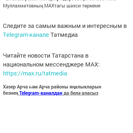
Муллахмәтовның МАХтагы шәхси төркеме
Следите за самым важным и интересным в
Telegram-канале
Татмедиа
Читайте новости Татарстана в
национальном мессенджере MАХ:
https://max.ru/tatmedia
Хәзер Арча һәм Арча районы яңалыкларын
безнең
Telegram-каналдан
да белә аласыз