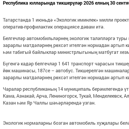
Республика юлларында тикшерүләр 2026 елның 30 сентяб
Татарстанда 1 июньдә «Экологик иминлек» милли проек
оператив-профилактик операциясе дәвам итә.
Белгечләр автомобильләрнең экологик таләпләргә туры
зарарлы матдәләрнең рөхсәт ителгән нормадан артып ки
һәм табигый байлыклар министрлыгының матбугат хезмә
Бүгенгә кадәр белгечләр 1 641 транспорт чарасын тикше
йөк машинасы, 187се – автобус. Тикшерелгән машиналар
зарарлы матдәләрнең рөхсәт ителгән нормадан артып к
Чаралар республиканың 14 муниципаль берәмлегендә үтк
Кама, Азнакай, Арча, Лениногорск, Тукай, Менделеевск, 
Казан һәм Яр Чаллы шәһәрләрендә узган.
Экологик нормаларны бозган автомобиль хуҗалары белә