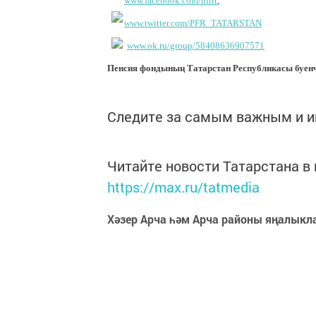
www.facebook.com/pfrrt
,
www.twitter.com/PFR_TATARSTAN
www.ok.ru/group/58408636907571
Пенсия фондының Татарстан Республикасы буенча
Следите за самым важным и 
Читайте новости Татарстана 
https://max.ru/tatmedia
Хәзер Арча һәм Арча районы яңалыкл