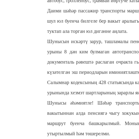
автобус, троллейбус, трамвай йөртуче хат
Даими шәһәр пассажир транспорты маршр
шул юл буенча билгеле бер вакыт аралыг
туктап ала торган юл дигәнне аңлата.
Шунысын искәртү зарур, ташламалы пенс
урыны 8 дән ким булмаган автотранспо
документаль рәвештә раслаган очракта 
күзәтелгән эш периодларын иминиятләшт
Салымнар кодексының 428 статьясында кар
урынында хезмэт шартларының зарарлы яи
Шунысы әһәмиятле! Шәһәр транспорты
вакытыннан алда пенсиягә чыгу хокукын
маршрут буенча башкарылмый. Моның
утыртылмый һәм төшерелми.