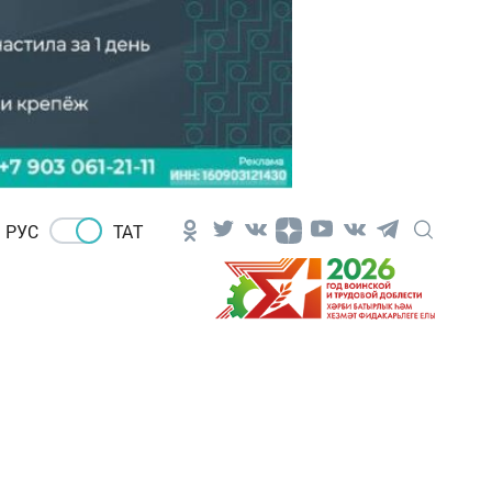
РУС
ТАТ