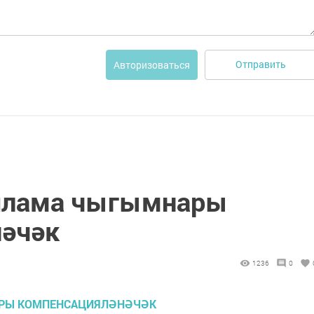
Отправить
Авторизоваться
ашлама чыгымнары
нәчәк
1236
0