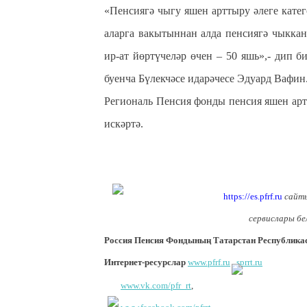
«Пенсиягә чыгу яшен арттыру әлеге кате
аларга вакытыннан алда пенсиягә чыкканч
ир-ат йөртүчеләр өчен – 50 яшь»,- дип 
буенча Бүлекчәсе идарәчесе Эдуард Вафин
Региональ Пенсия фонды пенсия яшен арт
искәртә.
https://es.pfrf.ru
сайты
сервислары бе
Россия Пенсия Фондының Татарстан Республикасы
Интернет-ресурслар
www.pfrf.ru
,
sprrt.ru
www.vk.com/pfr_rt
,