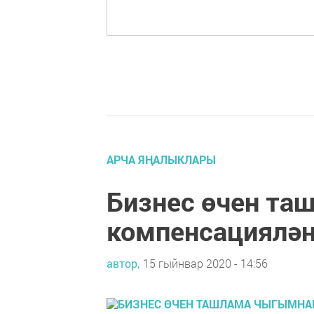
АРЧА ЯҢАЛЫКЛАРЫ
Бизнес өчен т
компенсациялә
автор,
15 гыйнвар 2020 - 14:56