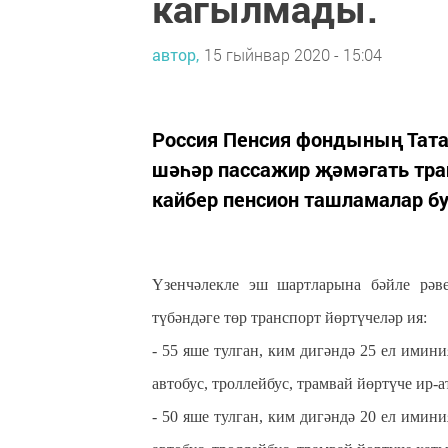
кагылмады.
автор,
15 гыйнвар 2020 - 15:04
Россия Пенсия фондының Тата
шәһәр пассажир җәмәгать тра
кайбер пенсион ташламалар б
Үзенчәлекле эш шартларына бәйле рәв
түбәндәге төр транспорт йөртүчеләр ия:
- 55 яше тулган, ким дигәндә 25 ел имин
автобус, троллейбус, трамвай йөртүче ир-а
- 50 яше тулган, ким дигәндә 20 ел имин