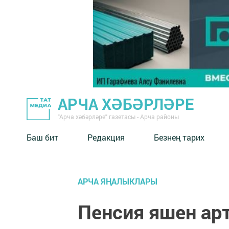
АРЧА ХӘБӘРЛӘРЕ
"Арча хәбәрләре" газетасы - Арча районы
Баш бит
Редакция
Безнең тарих
АРЧА ЯҢАЛЫКЛАРЫ
Пенсия яшен ар