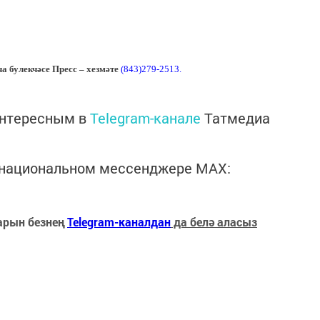
 булекчәсе Пресс – хезмәте
(843)279-2513.
интересным в
Telegram-канале
Татмедиа
в национальном мессенджере MАХ:
арын безнең
Telegram-каналдан
да белә аласыз