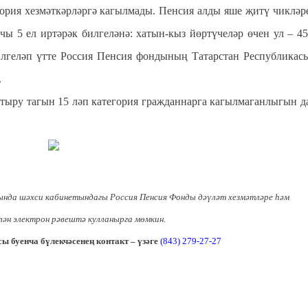
гория хезмәткәрләргә кагылмады. Пенсия алды яше җитү чикләр
ы 5 ел иртәрәк билгеләнә: хатын-кыз йөртүчеләр өчен ул – 45
билгеләп үтте Россия Пенсия фондының Татарстан Республикас
.
тыру тагын 15 ләп категория гражданнарга кагылмаганлыгын д
нда шәхси кабинетындагы Россия Пенсия Фонды дәүләт хезмәтләре һәм
лән электрон рәвештә кулланырга мөмкин
.
 буенча бүлекчәсенең контакт – үзәге
(843) 279-27-27