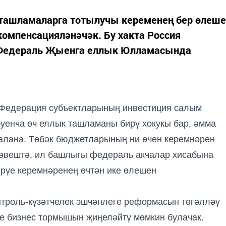
н ташламаларга тотылучы кеременең бер өлеше
омпенсацияләнәчәк. Бу хакта Россия
 Федераль Җыенга еллык Юлламасында
 Федерация субъектларының инвестиция салым
буенча өч еллык ташламаны бирү хокукы бар, әмма
алана.
Төбәк бюджетларының ни өчен керемнәрен
әвештә,
ил башлыгы
федераль акчалар хисабына
ерүе керемнәренең өчтән ике өлешен
нтроль-күзәтчелек эшчәнлеге реформасын төгәлләү
е бизнес тормышын җиңеләйтү мөмкин булачак.