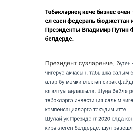
Төбәкләрнең кече бизнес өче
ел саен федераль бюджеттан к
Президенты Владимир Путин
белдерде.
Президент сүзләренчә, б
үген
чигерүе акчасын, табышка салым 
алар бу мөмкинлектән сирәк файд
югалтуы аңлашыла. Шуңа бәйле р
төбәкләргә инвестиция салым чиг
компенсацияләргә тәкъдим ит
те.
Шулай ук Президент 2020 елда ко
кирәклеген белдерде, шул рәвешл