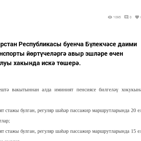
1095
0
рстан Республикасы буенча Бүлекчәсе даими
нспорты йөртүчеләргә авыр эшләре өчен
улуы хакында искә төшерә.
ештә вакытыннан алда иминият пенсиясе билгеләү хокукын
ият стажы булган, регуляр шәһәр пассажир маршрутларында 20 е
тлар;
ият стажы булган, регуляр шәһәр пассажир маршрутларында 15 е