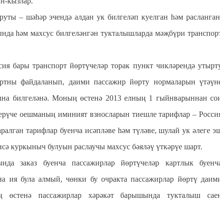
ын-кызлар.
уты – шәһәр эчендә алдан ук билгеләп куелган һәм расланган
ында һәм махсус билгеләнгән тукталышларда мәҗбүри транспор
ия бары транспорт йөртүчеләр торак пункт чикләрендә утырт
ртны файдаланып, даими пассажир йөрту нормаларын үтәүн
гына билгеләнә. Моның өстенә 2013 елның 1 гыйнварыннан со
ерүче оешманың иминият взносларын тиешле тарифлар – Росси
алган тарифлар буенча исәпләве һәм түләве, шулай ук әлеге э
сә куркыныч булуын раслаучы махсус бәяләү үткәрүе шарт.
нда заказ буенча пассажирлар йөртүчеләр картлык буенч
а ия була алмый, чөнки бу очракта пассажирлар йөртү даим
 өстенә пассажирлар хәрәкәт барышында тукталыш сае