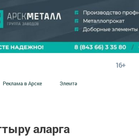
16+
Реклама в Арске
Элемтә
ттыру аларга