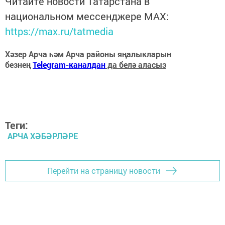
Читайте новости Татарстана в
национальном мессенджере MАХ:
https://max.ru/tatmedia
Хәзер Арча һәм Арча районы яңалыкларын
безнең
Telegram-каналдан
да белә аласыз
Теги:
АРЧА ХӘБӘРЛӘРЕ
Перейти на страницу новости