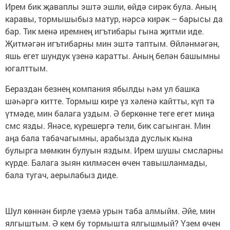
Ирем бик җаваплы эштә эшли, өйдә сирәк була. Аның
каравы, тормышыбыз матур, нәрсә кирәк – барысы да
бар. Тик менә иремнең игътибары гына җитми иде.
Җитмәгән игътибарны мин эштә таптым. Өйләнмәгән,
яшь егет шундук үзенә каратты. Аның белән башымны
югалттым.
Бераздан безнең компания ябылды һәм ул башка
шәһәргә китте. Тормыш кире үз хәленә кайтты, күп тә
үтмәде, мин балага уздым. Ә беркөнне теге егет миңа
смс язды. Янәсе, күрешергә тели, бик сагынган. Мин
аңа бала табачагымны, арабызда дуслык кына
булырга мөмкин булуын яздым. Ирем шушы смсларны
күрде. Балага зыян килмәсен өчен тавышланмады,
бала тугач, аерылабыз диде.
Шул көннән бирле үземә урын таба алмыйм. Әйе, мин
ялгыштым. Ә кем бу тормышта ялгышмый? Үзем өчен