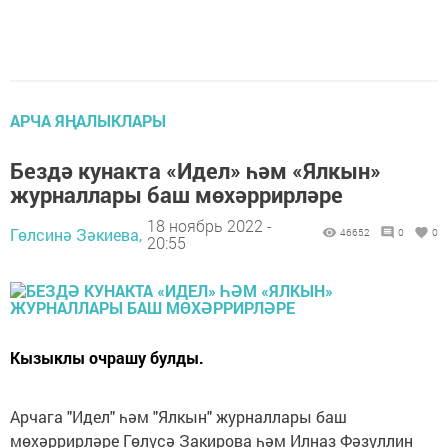
АРЧА ЯҢАЛЫКЛАРЫ
Бездә кунакта «Идел» һәм «Ялкын»
журналлары баш мөхәррирләре
18 ноябрь 2022 -
Гөлсинә Зәкиева,
46652
0
0
20:55
Кызыклы очрашу булды.
Арчага "Идел" һәм "Ялкын" журналлары баш
мөхәррирләре Гөлүсә Закирова һәм Илназ Фәзуллин