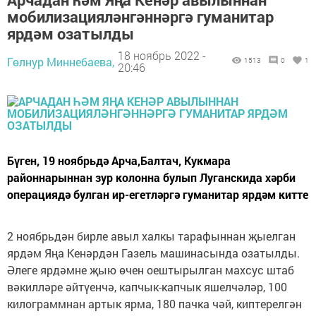
мобилизацияләнгәннәргә гуманитар
ярдәм озатылды
18 ноябрь 2022 -
Гөлнур Миннебаева,
1513
0
1
20:46
Бүген, 19 ноябрьдә Арча,Балтач, Кукмара
районнарыннан зур колонна булып Луганскида хәрби
операциядә булган ир-егетләргә гуманитар ярдәм китте
2 ноябрьдән бирле авыл халкы тарафыннан җыелган
ярдәм Яңа Кенәрдән Газель машинасында озатылды.
Әлеге ярдәмне җыю өчен оештырылган махсус штаб
вәкилләре әйтүенчә, капчык-капчык яшелчәләр, 100
килограммнан артык ярма, 180 пачка чәй, киптерелгән