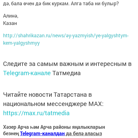
дә, бала өчен дә бик куркам. Алга таба ни булыр?
Алинә,
Казан
http://shahrikazan.ru/news/әy-yazmyish/ye-yalgyshtym-
kem-yalgyshmyy
Следите за самым важным и интересным в
Telegram-канале
Татмедиа
Читайте новости Татарстана в
национальном мессенджере MАХ:
https://max.ru/tatmedia
Хәзер Арча һәм Арча районы яңалыкларын
безнең
Telegram-каналдан
да белә аласыз