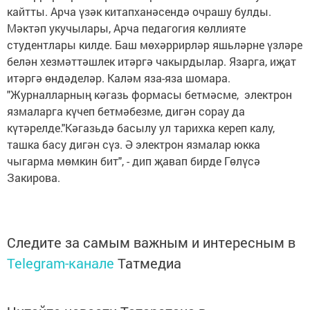
кайтты. Арча үзәк китапханәсендә очрашу булды.
Мәктәп укучылары, Арча педагогия көллияте
студентлары килде. Баш мөхәррирләр яшьләрне үзләре
белән хезмәттәшлек итәргә чакырдылар. Язарга, иҗат
итәргә өндәделәр. Каләм яза-яза шомара.
"Журналларның кәгазь формасы бетмәсме, электрон
язмаларга күчеп бетмәбезме, дигән сорау да
күтәрелде."Кәгазьдә басылу ул тарихка кереп калу,
ташка басу дигән сүз. Ә электрон язмалар юкка
чыгарма мөмкин бит", - дип җавап бирде Гөлүсә
Закирова.
Следите за самым важным и интересным в
Telegram-канале
Татмедиа