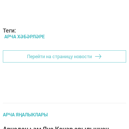
Теги:
АРЧА ХӘБӘРЛӘРЕ
Перейти на страницу новости
АРЧА ЯҢАЛЫКЛАРЫ
Арчадан һәм Яңа Кенәр авылыннан