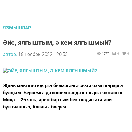
ЯЗМЫШЛАР...
Әйе, ялгыштым, ә кем ялгышмый?
автор,
18 ноябрь 2022 - 20:53
1577
0
0
Җанымны кая куярга белмәгәнгә сезгә язып карарга
булдым. Беркемгә дә минем хәлдә калырга язмасын...
Миңа – 26 яшь, ирем бар һәм без тиздән әти-әни
булачакбыз, Аллаһы боерса.