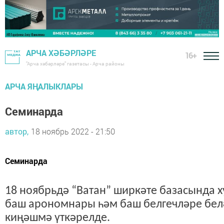
АРЧА ХӘБӘРЛӘРЕ
16+
"Арча хәбәрләре" газетасы - Арча районы
АРЧА ЯҢАЛЫКЛАРЫ
Семинарда
автор,
18 ноябрь 2022 - 21:50
Семинарда
18 ноябрьдә “Ватан” ширкәте базасында
баш арономнары һәм баш белгечләре бел
киңәшмә үткәрелде.