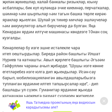
җиләк-җимешләр, калай банкалы ризыклар, юыну
әсбаплары, бик күп күләмдә эчке киемнәр, перчаткалар,
шәмнәр һәм шырпылар һәм тагын башка төрле кирәк-
яраклар җыелган. Шулай ук тимер мичләр эшләүчеләр
һәм аккумулятор алып бирүчеләр дә булган. Яңа
Кенәрдән ярдәм илтүче машинасы көндезге 10нан соң
кузгалды.
Кенәрлеләр бу изге эшне истәлекле чара
итеп оештырдылар. Биредә район башлыгы Илшат
Нуриев та катнашты. Авыл җирлеге башлыгы Әгъзәм
Гайфуллин чараны ачып җибәрде. "Шушы изге көнне
егетләребез изге юлга дип җыендылар. Исән-сау
барып, мобилизацияләнгән авылдашларыбызга
тупланган ярдәмне илтеп тапшырсалар иде", - дип
башлады ул сүзен. Гуманитар ярдәмне җыюда
катнашкан һәркемгә рәхмәт сүзләрен җиткерде.
Яшь Татмедиа проектының яңа видеосын
карадыгызмы әле?