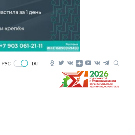
РУС
ТАТ