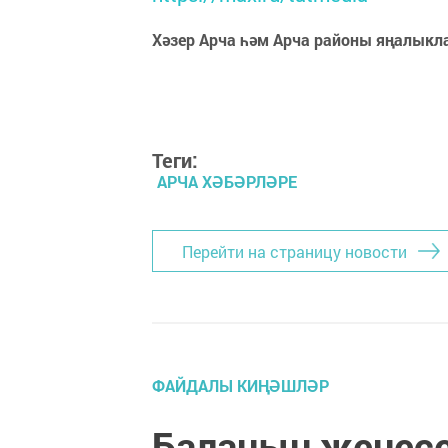
Хәзер Арча һәм Арча районы яңалыкл
Теги:
АРЧА ХӘБӘРЛӘРЕ
Перейти на страницу новости
ФАЙДАЛЫ КИҢӘШЛӘР
Баланың җенесе