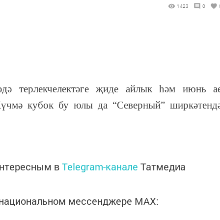
1423
0
әдә терлекчелектәге җиде айлык һәм июнь а
Күчмә кубок бу юлы да “Северный” ширкәтенд
интересным в
Telegram-канале
Татмедиа
в национальном мессенджере MАХ: