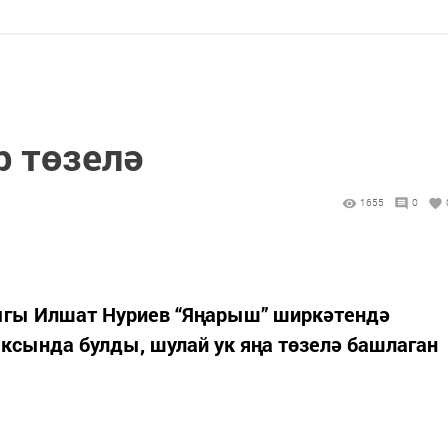
р төзелә
1655
0
ыгы Илшат Нуриев “Яңарыш” ширкәтендә
ексында булды, шулай ук яңа төзелә башлаган