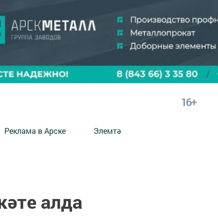
16+
Реклама в Арске
Элемтә
кәте алда