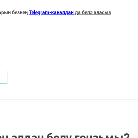
арын безнең
Telegram-каналдан
да белә аласыз
н алдан белү гөнаһмы?