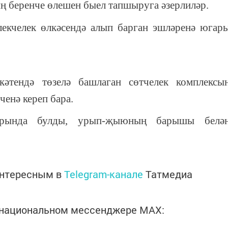
ң беренче өлешен быел тапшыруга әзерлиләр.
екчелек өлкәсендә алып барган эшләренә югар
әтендә төзелә башлаган сөтчелек комплексы
ченә кереп бара.
арында булды, урып-җыюның барышы белә
интересным в
Telegram-канале
Татмедиа
в национальном мессенджере MАХ: