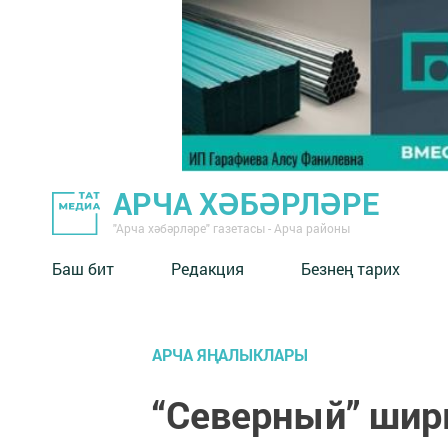
АРЧА ХӘБӘРЛӘРЕ
"Арча хәбәрләре" газетасы - Арча районы
Баш бит
Редакция
Безнең тарих
АРЧА ЯҢАЛЫКЛАРЫ
“Северный” шир