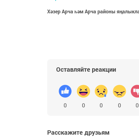
Хәзер Арча һәм Арча районы яңалыкл
Оставляйте реакции
0
0
0
0
0
Расскажите друзьям