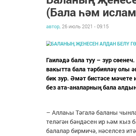
(Бала һәм ислам
автор,
26 июль 2021 - 09:15
Гаиләдә бала туу – зур сөенеч.
вакытта бала тәрбияләү олы 
бик зур. Әмәт бистәсе мәчете
без ата-аналарның бала алды
– Аллаһы Тәгалә баланы чынла
теләгән бәндәсен ир һәм кыз б
балалар бирмичә, нәселсез итә