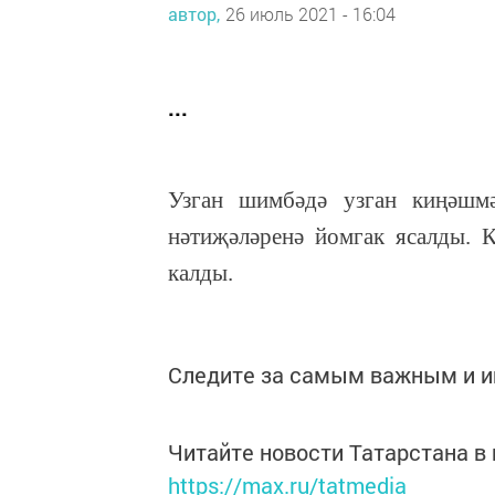
автор,
26 июль 2021 - 16:04
...
Узган шимбәдә узган киңәшм
нәтиҗәләренә йомгак ясалды. 
калды.
Следите за самым важным и 
Читайте новости Татарстана 
https://max.ru/tatmedia