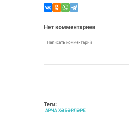
Нет комментариев
Теги:
АРЧА ХӘБӘРЛӘРЕ