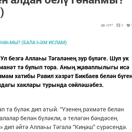
)
2057
0
 Ул безгә Аллаһы Тәгаләнең зур бүләге. Шул ук
әманәт тә булып тора. Аның җаваплылыгы исә
 имам хатибы Равил хәзрәт Бикбаев белән бүге
ндагы хаклары турында сөйләшәбез.
п та бүләк дип атый. “Үзенең рәхмәте белән
алалар белән бүләкли, ә теләгән бәндәсен,
» дип әйтә Аллаһы Тәгалә “Киңәш” сүрәсендә.