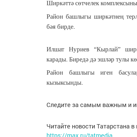
Ширкәттә сөтчелек комплексыны
Район башлыгы ширкәтнең терл
бәя бирде.
Илшат Нуриев “Кырлай” ширк
карады. Биредә дә эшләр тулы кө
Район башлыгы иген басул
кызыксынды.
Следите за самым важным и 
Читайте новости Татарстана 
https://max.ru/tatmedia