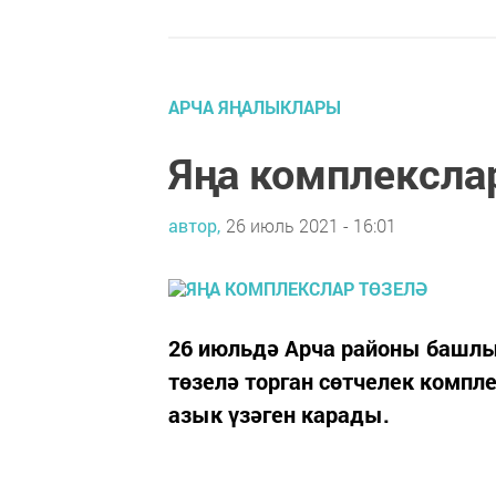
АРЧА ЯҢАЛЫКЛАРЫ
Яңа комплексла
автор,
26 июль 2021 - 16:01
26 июльдә Арча районы башл
төзелә торган сөтчелек компл
азык үзәген карады.