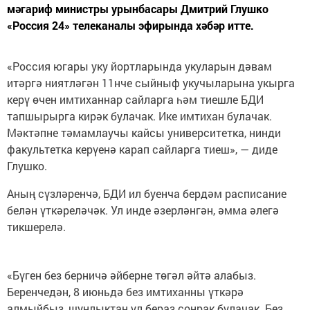
мәгариф министры урынбасары Дмитрий Глушко
«Россия 24» телеканалы эфирында хәбәр итте.
«Россия югары уку йортларында укуларын дәвам
итәргә ниятләгән 11нче сыйныф укучыларына укырга
керү өчен имтиханнар сайларга һәм тиешле БДИ
тапшырырга кирәк булачак. Ике имтихан булачак.
Мәктәпне тәмамлаучы кайсы университетка, нинди
факультетка керүенә карап сайларга тиеш», — диде
Глушко.
Аның сүзләренчә, БДИ ил буенча бердәм расписание
белән үткәреләчәк. Ул инде әзерләнгән, әмма әлегә
тикшерелә.
«Бүген без берничә әйберне төгәл әйтә алабыз.
Беренчедән, 8 июньдә без имтиханны үткәрә
алмыйбыз, шунлыктан ул бераз соңрак булачак. Без