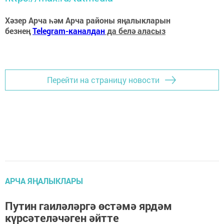
Хәзер Арча һәм Арча районы яңалыкларын
безнең
Telegram-каналдан
да белә аласыз
Перейти на страницу новости
АРЧА ЯҢАЛЫКЛАРЫ
Путин гаиләләргә өстәмә ярдәм
күрсәтеләчәген әйтте