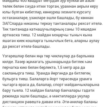
мәйданы 400 квадрат метрдан зур булмаган азык-
төлек белән сәүдә итми торган, урамнан аерым керү
юлы булган кибетләр, көнкүреш хезмәте күрсәтү
остаханәләре, үзәкләре эшли башлады, бу көннән
ЗАГСларда никахны теркәү тантаналары рөхсәт ителә.
Тик тантанада катнашучыларның саны 10 кешедән
артмаска тиеш. 12 майдан моңарчы тыныч кына
яшәгән киек кошларга тынычлык бетә, аларны аулау
да рөхсәт ителә башлады.
Үзгәрешләр белән яңа төр чикләүләр дә барлыкка
килде. Хәзер җәмәгать урыннарында битлек һәм
перчатка кию белән берлектә, 1,5 метр ара да
сакланырга тиеш. Урамда йөргәндә дә битлегең
булырга тиеш. Балаларга йорт тирәсендә урамга
чыгарга яраса да, балалар, спорт мәйданчыкларына
бару тыела. 12 майдан балалар бакчалары гадәти
режимда эшли башлады, ә мәктәпләрдә укулар
дистанцион рәвештә дәвам итә. Әти-әниләр баланы