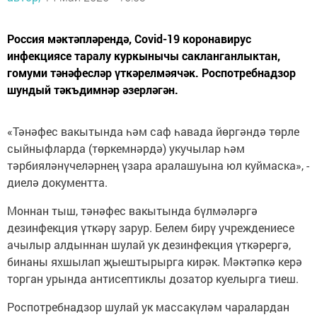
Россия мәктәпләрендә, Covid-19 коронавирус
инфекциясе таралу куркынычы сакланганлыктан,
гомуми тәнәфесләр үткәрелмәячәк. Роспотребнадзор
шундый тәкъдимнәр әзерләгән.
«Тәнәфес вакытында һәм саф һавада йөргәндә төрле
сыйныфларда (төркемнәрдә) укучылар һәм
тәрбияләнүчеләрнең үзара аралашуына юл куймаска», -
диелә документта.
Моннан тыш, тәнәфес вакытында бүлмәләргә
дезинфекция үткәрү зарур. Белем бирү учреждениесе
ачылыр алдыннан шулай ук дезинфекция үткәрергә,
бинаны яхшылап җыештырырга кирәк. Мәктәпкә керә
торган урында антисептиклы дозатор куелырга тиеш.
Роспотребнадзор шулай ук массакүләм чаралардан