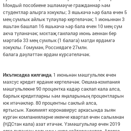
Мондый пособиене эшләмәүче гражданнар һәм
студентлар алырга хокуклы; 3 яшькәчә һәр бала өчен 5
мең сумлык айлык түләүләр кертеләчәк; 1 июньннән 3
яшьтән башлап 16 яшькәчә һәр бала өчен 10 мең сум
акча түләнәчәк; мохтаҗ гаиләләр июнь аеннан бер
мәртәбә 33 мең сумлык (1 балага) матди ярдәмгә
хокуклы. Гомумән, Россиядәге 27млн.
балага дәүләттән ярдәм күрсәтеләчәк.
Икътисадка килгәндә
, 1 июньнән мәшгульлек өчен
махсус кредит ярдәме кертеләчәк. Оешма-компания
мәшгульлекне 90 процентка кадәр саклап кала алса,
барлык кредитларны һәм яңаларының процентларын
юк итәчәкләр. 80 процентны саклый алса,
яртысын. Хакимият коронавирус аркасында зыян
күргән компанияләрне икенче квартал өчен салымнан
(НДСтан кала) азат итәчәк. Үзмәшгульләр өчен 2019
елга түләнгән салымны кире кайтарачаклар. Аларга