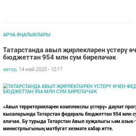
АРЧА ЯҢАЛЫКЛАРЫ
Татарстанда авыл җирлекләрен үстерү ө
бюджеттан 954 млн сум биреләчәк
автор,
14 май 2020 - 10:17
«Авыл территорияләрен комплекслы үстерү» дәүләт пр
кысаларында Татарстан федераль бюджеттан 954 млн с
алачак. Бу турыда Татарстан Авыл хуҗалыгы һәм азык-
министрлыгының матбугат хезмәте хәбәр итте.