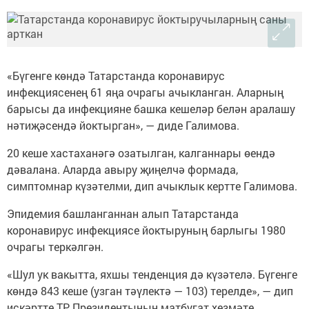
«Бүгенге көндә Татарстанда коронавирус
инфекциясенең 61 яңа очрагы ачыкланган. Аларның
барысы да инфекцияне башка кешеләр белән аралашу
нәтиҗәсендә йоктырган», — диде Галимова.
20 кеше хастаханәгә озатылган, калганнары өендә
дәвалана. Аларда авыру җиңелчә формада,
симптомнар күзәтелми, дип ачыклык кертте Галимова.
Эпидемия башланганнан алып Татарстанда
коронавирус инфекциясе йоктыруның барлыгы 1980
очрагы теркәлгән.
«Шул ук вакытта, яхшы тенденция дә күзәтелә. Бүгенге
көндә 843 кеше (узган тәүлектә — 103) терелде», — дип
искәртте ТР Президентының матбугат хезмәте