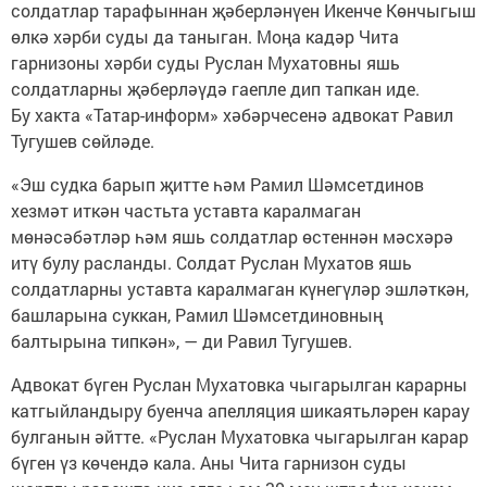
солдатлар тарафыннан җәберләнүен Икенче Көнчыгыш
өлкә хәрби суды да таныган. Моңа кадәр Чита
гарнизоны хәрби суды Руслан Мухатовны яшь
солдатларны җәберләүдә гаепле дип тапкан иде.
Бу хакта «Татар-информ» хәбәрчесенә адвокат Равил
Тугушев сөйләде.
«Эш судка барып җитте һәм Рамил Шәмсетдинов
хезмәт иткән частьта уставта каралмаган
мөнәсәбәтләр һәм яшь солдатлар өстеннән мәсхәрә
итү булу расланды. Солдат Руслан Мухатов яшь
солдатларны уставта каралмаган күнегүләр эшләткән,
башларына суккан, Рамил Шәмсетдиновның
балтырына типкән», — ди Равил Тугушев.
Адвокат бүген Руслан Мухатовка чыгарылган карарны
катгыйландыру буенча апелляция шикаятьләрен карау
булганын әйтте. «Руслан Мухатовка чыгарылган карар
бүген үз көчендә кала. Аны Чита гарнизон суды