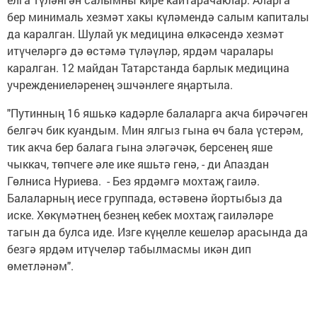
бер минималь хезмәт хакы күләмендә салым капиталы
да каралган. Шулай ук медицина өлкәсендә хезмәт
итүчеләргә дә өстәмә түләүләр, ярдәм чаралары
каралган. 12 майдан Татарстанда барлык медицина
учреждениеләренең эшчәнлеге яңартыла.
"Путинның 16 яшькә кадәрле балаларга акча бирәчәген
белгәч бик куандым. Мин ялгыз гына өч бала үстерәм,
тик акча бер балага гына эләгәчәк, берсенең яше
чыккач, төпчеге әле ике яшьтә генә, - ди Апаздан
Гөлниса Нуриева. - Без ярдәмгә мохтаҗ гаилә.
Балаларның иесе группада, өстәвенә йортыбыз да
иске. Хөкүмәтнең безнең кебек мохтаҗ гаиләләре
тагын да булса иде. Изге күңелле кешеләр арасында да
безгә ярдәм итүчеләр табылмасмы икән дип
өметләнәм".