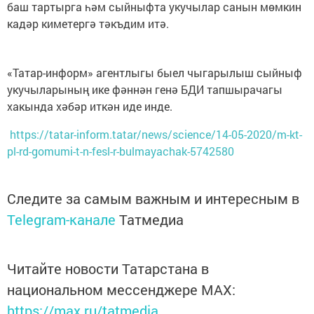
баш тартырга һәм сыйныфта укучылар санын мөмкин
кадәр киметергә тәкъдим итә.
«Татар-информ» агентлыгы быел чыгарылыш сыйныф
укучыларының ике фәннән генә БДИ тапшырачагы
хакында хәбәр иткән иде инде.
https://tatar-inform.tatar/news/science/14-05-2020/m-kt-
pl-rd-gomumi-t-n-fesl-r-bulmayachak-5742580
Следите за самым важным и интересным в
Telegram-канале
Татмедиа
Читайте новости Татарстана в
национальном мессенджере MАХ:
https://max.ru/tatmedia