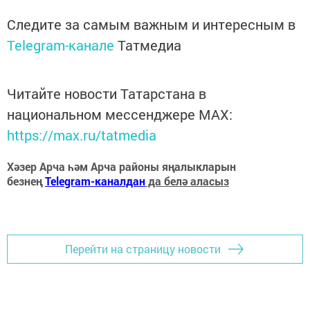
Следите за самым важным и интересным в
Telegram-канале
Татмедиа
Читайте новости Татарстана в
национальном мессенджере MАХ:
https://max.ru/tatmedia
Хәзер Арча һәм Арча районы яңалыкларын
безнең
Telegram-каналдан
да белә аласыз
Перейти на страницу новости