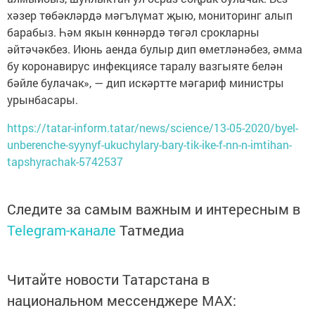
хәзер төбәкләрдә мәгълүмат җыю, мониторинг алып
барабыз. Һәм якын көннәрдә төгәл срокларны
әйтәчәкбез. Июнь аенда булыр дип өметләнәбез, әмма
бу коронавирус инфекциясе таралу вазгыяте белән
бәйле булачак», — дип искәртте мәгариф министры
урынбасары.
https://tatar-inform.tatar/news/science/13-05-2020/byel-
unberenche-syynyf-ukuchylary-bary-tik-ike-f-nn-n-imtihan-
tapshyrachak-5742537
Следите за самым важным и интересным в
Telegram-канале
Татмедиа
Читайте новости Татарстана в
национальном мессенджере MАХ: