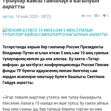
түләүләр кайсы гаиләләргә кагылуын
аңлатты
автор,
14 май 2020 - 08:23
1943
0
0
Татарстанда аерым бер гаиләләр Россия Президенты
Владимир Путин игълан иткән 5 мең һәм 10 мең сумлык
түләүләрнең икесен дә ала алачак. Бу хакта «Татар-
информ» да матбугат конференциясендә Россия Пенсия
фонды ТР буенча идарәсенең пенсия билгеләү һәм
яңадан исәпләүне оештыру бүлеге башлыгы Светлана
Гайдук аңлатты.
«Әгәр тиешле шартлар үтәлсә, ике түләү башкарыла.
Мәсәлән, балага 15 майда өч яше тулса, бу гаилә айлык
биш мең сумны да, бер тапкыр бирелә торган ун мең