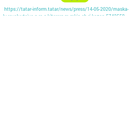
https://tatar-inform.tatar/news/press/14-05-2020/maska-
ly-revolyutsiya-n-rs-g-kitererg-m-mkin-sh-ri-kazan-5742559
Следите за самым важным и интересным в
Telegram-канале
Татмедиа
Читайте новости Татарстана в
национальном мессенджере MАХ:
https://max.ru/tatmedia
Хәзер Арча һәм Арча районы яңалыкларын
безнең
Telegram-каналдан
да белә аласыз
Перейти на страницу новости