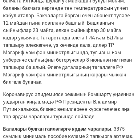
бакчага илткәндә шулай ук маскадан булуы мөһим,
баланы бакчага кергәндә тән температурасын үлчәп
кабул итәләр. Бакчаларга йөргән өчен абонент түләве
12 майдан гына исәпләнә башлый. Башлангыч
сыйныфлар 23 майга, өлкән сыйныфлар 30 майга
кадәр укыячак. Татарстанда әлегә ГИА һәм БДИны
тапшыру элеккегечә, үз көчендә кала, диләр ТР
Мәгариф һәм фән министрлыгында, тугызны һәм
унберенче сыйныфны бетерүчеләр 8 июньнән имтихан
тапшыра башлый. Әлеге даталарның төгәллеге РФ
Мәгариф һәм фән министрлыгының карары чыккач
билгеле булачак.
Коронавирус эпидемиясе режимын йомшарту уңаеннан
уздырган киңәшмәдә РФ Президенты Владимир
Путин халыкка, бизнес вәкилләренә күрсәтеләчәк яңа
төр ярдәм чаралары турында сөйләде.
Балалары булган гаиләләргә ярдәм чаралары
. 3375
сумлык минималь пособие күләме 2 тапкырга артачак.