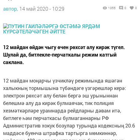
автор,
14 май 2020 - 10:29
1355
0
0
12 майдан өйдән чыгу өчен рөхсәт алу кирәк түгел.
Шулай да, битлекле-перчаткалы режим катгый
саклана.
12 майдан моңарчы үзчикләү режимында яшәгән
халыкның тормышына түбәндәге үзгәрешләр керә:
электрон рөхсәт алу белән бергә эш урыныннан
белешмә алу да кирәк булмаячак, тик полиция
хезмәткәрләре урамнарда рейдларны дәвам итә,
битлеге һәм перчаткасы булмаганнарны РФ
Административ хокук бозулар турында кодексның 20.6
маддәсе буенча штрафка тартырга мөмкиннәр,