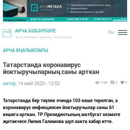
АРЧА ХӘБӘРЛӘРЕ
16+
"Арча хәбәрләре" газетасы - Арча районы
АРЧА ЯҢАЛЫКЛАРЫ
Татарстанда коронавирус
йоктыручыларның саны арткан
автор,
14 май 2020 - 12:52
1106
0
0
Татарстанда бер тәүлек эчендә 103 кеше терелгән, ә
коронавирус инфекциясен йоктыручылар саны 61
кешегә арткан. ТР Президентының матбугат хезмәте
җитәкчесе Лилия Галимова шул хакта хәбәр итте.