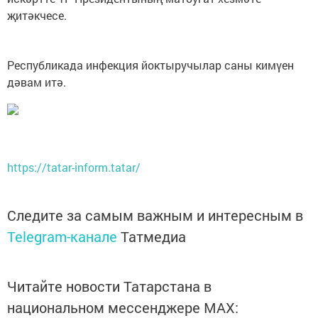
җитәкчесе.
Республикада инфекция йоктыручылар саны кимүен
дәвам итә.
https://tatar-inform.tatar/
Следите за самым важным и интересным в
Telegram-канале
Татмедиа
Читайте новости Татарстана в
национальном мессенджере MАХ: