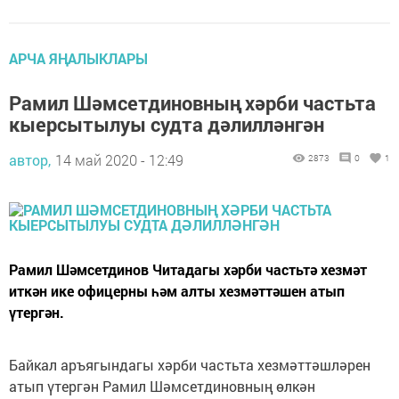
АРЧА ЯҢАЛЫКЛАРЫ
Рамил Шәмсетдиновның хәрби частьта
кыерсытылуы судта дәлилләнгән
автор,
14 май 2020 - 12:49
2873
0
1
Рамил Шәмсетдинов Читадагы хәрби частьтә хезмәт
иткән ике офицерны һәм алты хезмәттәшен атып
үтергән.
Байкал аръягындагы хәрби частьта хезмәттәшләрен
атып үтергән Рамил Шәмсетдиновның өлкән