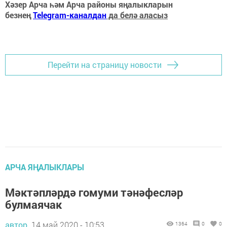
Хәзер Арча һәм Арча районы яңалыкларын
безнең
Telegram-каналдан
да белә аласыз
Перейти на страницу новости
АРЧА ЯҢАЛЫКЛАРЫ
Мәктәпләрдә гомуми тәнәфесләр
булмаячак
автор,
14 май 2020 - 10:53
1364
0
0