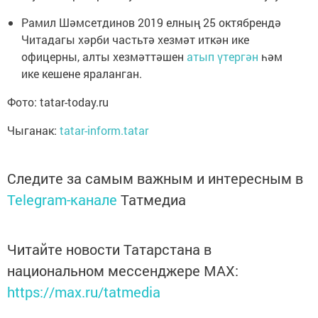
Рамил Шәмсетдинов 2019 елның 25 октябрендә
Читадагы хәрби частьтә хезмәт иткән ике
офицерны, алты хезмәттәшен
атып үтергән
һәм
ике кешене яраланган.
Фото: tatar-today.ru
Чыганак:
tatar-inform.tatar
Следите за самым важным и интересным в
Telegram-канале
Татмедиа
Читайте новости Татарстана в
национальном мессенджере MАХ:
https://max.ru/tatmedia