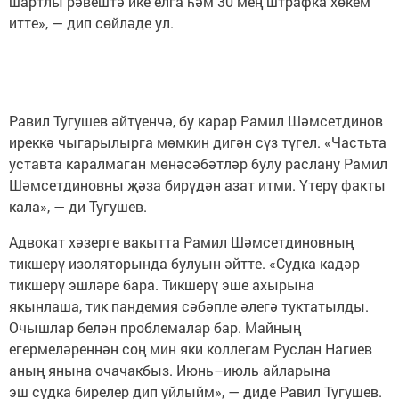
шартлы рәвештә ике елга һәм 30 мең штрафка хөкем
итте», — дип сөйләде ул.
Равил Тугушев әйтүенчә, бу карар Рамил Шәмсетдинов
иреккә чыгарылырга мөмкин дигән сүз түгел. «Частьта
уставта каралмаган мөнәсәбәтләр булу раслану Рамил
Шәмсетдиновны җәза бирүдән азат итми. Үтерү факты
кала», — ди Тугушев.
Адвокат хәзерге вакытта Рамил Шәмсетдиновның
тикшерү изоляторында булуын әйтте. «Судка кадәр
тикшерү эшләре бара. Тикшерү эше ахырына
якынлаша, тик пандемия сәбәпле әлегә туктатылды.
Очышлар белән проблемалар бар. Майның
егермеләреннән соң мин яки коллегам Руслан Нагиев
аның янына очачакбыз. Июнь–июль айларына
эш судка бирелер дип уйлыйм», — диде Равил Тугушев.