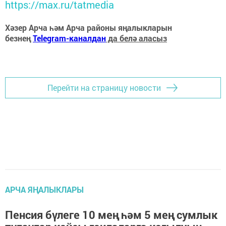
https://max.ru/tatmedia
Хәзер Арча һәм Арча районы яңалыкларын
безнең
Telegram-каналдан
да белә аласыз
Перейти на страницу новости
АРЧА ЯҢАЛЫКЛАРЫ
Пенсия бүлеге 10 мең һәм 5 мең сумлык