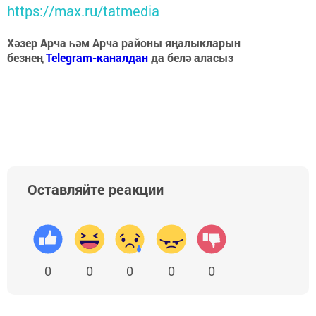
https://max.ru/tatmedia
Хәзер Арча һәм Арча районы яңалыкларын
безнең
Telegram-каналдан
да белә аласыз
Оставляйте реакции
0
0
0
0
0