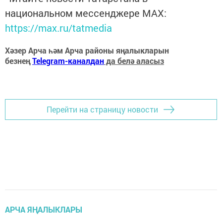
национальном мессенджере MАХ:
https://max.ru/tatmedia
Хәзер Арча һәм Арча районы яңалыкларын
безнең
Telegram-каналдан
да белә аласыз
Перейти на страницу новости
АРЧА ЯҢАЛЫКЛАРЫ