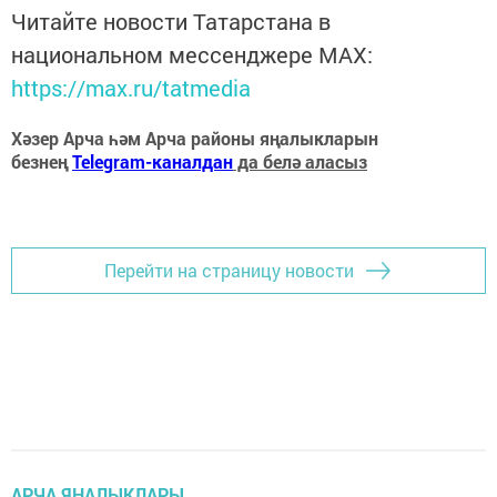
Читайте новости Татарстана в
национальном мессенджере MАХ:
https://max.ru/tatmedia
Хәзер Арча һәм Арча районы яңалыкларын
безнең
Telegram-каналдан
да белә аласыз
Перейти на страницу новости
АРЧА ЯҢАЛЫКЛАРЫ