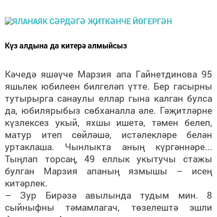
Күз алдына да китерә алмыйсыз
Кәчедә яшәүче Марзия апа Гайнетдинова 95
яшьлек юбилеен билгеләп үтте. Бер гасырны
тутырырга санаулы еллар гына калган булса
да, юбилярыбыз сөбханалла әле. Гәҗитләрне
күзлексез укый, яхшы ишетә, тәмен белеп,
матур итеп сөйләшә, истәлекләре белән
уртаклаша. Чынлыкта аның күргәннәре...
Тыңлап торсаң, 49 еллык укытучы стажы
булган Марзия апаның язмышы – исең
китәрлек.
– Зур Бирәзә авылында тудым мин. 8
сыйныфны тәмамлагач, төзелештә эшли