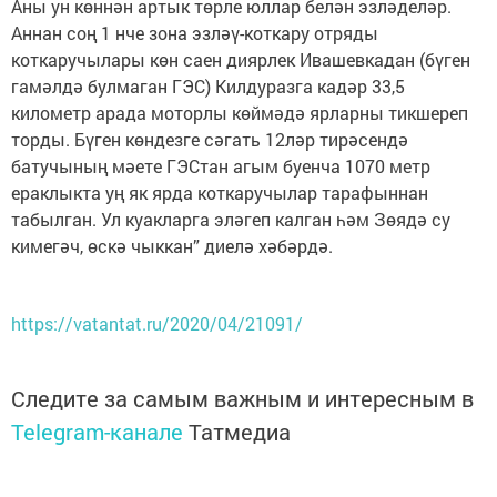
Аны ун көннән артык төрле юллар белән эзләделәр.
Аннан соң 1 нче зона эзләү-коткару отряды
коткаручылары көн саен диярлек Ивашевкадан (бүген
гамәлдә булмаган ГЭС) Килдуразга кадәр 33,5
километр арада моторлы көймәдә ярларны тикшереп
торды. Бүген көндезге сәгать 12ләр тирәсендә
батучының мәете ГЭСтан агым буенча 1070 метр
ераклыкта уң як ярда коткаручылар тарафыннан
табылган. Ул куакларга эләгеп калган һәм Зөядә су
кимегәч, өскә чыккан” диелә хәбәрдә.
https://vatantat.ru/2020/04/21091/
Следите за самым важным и интересным в
Telegram-канале
Татмедиа