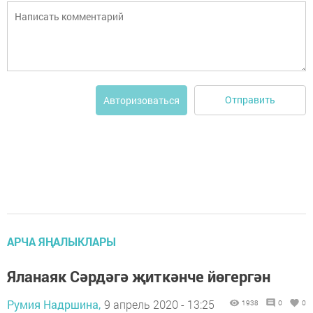
Отправить
Авторизоваться
АРЧА ЯҢАЛЫКЛАРЫ
Яланаяк Сәрдәгә җиткәнче йөгергән
Румия Надршина,
9 апрель 2020 - 13:25
1938
0
0