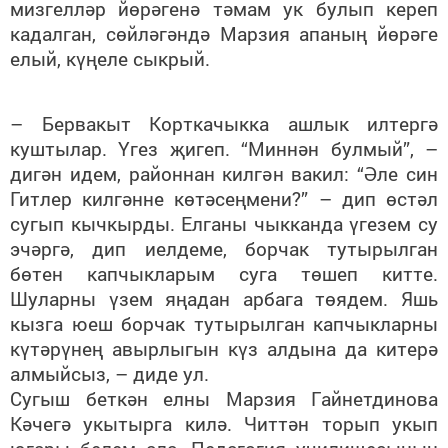
мизгелләр йөрәгенә тәмам ук булып кереп
кадалган, сөйләгәндә Марзия апаның йөрәге
елый, күңеле сыкрый.
– Бервакыт Корткачыкка ашлык илтергә
куштылар. Үгез җигеп. “Миннән булмый”, –
дигән идем, районнан килгән вакил: “Әле син
Гитлер килгәнне көтәсеңмени?” – дип өстәл
сугып кычкырды. Елганы чыкканда үгезем су
эчәргә, дип иелдеме, борчак тутырылган
бөтен капчыкларым суга төшеп китте.
Шуларны үзем яңадан арбага төядем. Яшь
кызга юеш борчак тутырылган капчыкларны
күтәрүнең авырлыгын күз алдына да китерә
алмыйсыз, – диде ул.
Сугыш беткән елны Марзия Гайнетдинова
Кәчегә укытырга килә. Читтән торып укып