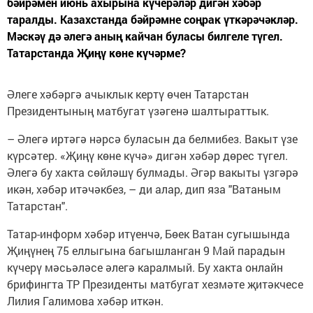
бәйрәмен июнь ахырына күчерәләр дигән хәбәр
таралды. Казахстанда бәйрәмне соңрак үткәрәчәкләр.
Мәскәү дә әлегә аның кайчан буласы билгеле түгел.
Татарстанда Җиңү көне күчәрме?
Әлеге хәбәргә ачыклык кертү өчен Татарстан
Президентының матбугат үзәгенә шалтыраттык.
– Әлегә иртәгә нәрсә буласын да белмибез. Вакыт үзе
күрсәтер. «Җиңү көне күчә» дигән хәбәр дөрес түгел.
Әлегә бу хакта сөйләшү булмады. Әгәр вакыты үзгәрә
икән, хәбәр итәчәкбез, – ди алар, дип яза "Ватаным
Татарстан".
Татар-информ хәбәр итүенчә, Бөек Ватан сугышында
Җиңүнең 75 еллыгына багышланган 9 Май парадын
күчерү мәсьәләсе әлегә каралмый. Бу хакта онлайн
брифингта ТР Президенты матбугат хезмәте җитәкчесе
Лилия Галимова хәбәр иткән.