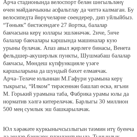
Арча стадионында велоспорт белән шөгыльләнү
өчен мәйданчыкны асфальтлау да читтә калмаган. Бу
велосипедта йөрүчеләрне сөендерер, дип уйлыйбыз.
“Төньяк” бистәсендәге 27 йортка, балалар
бакчасына керү юллары эшләнәчәк. 2нче, 5нче
балалар бакчалары каршында машиналар кую
урыны булачак. Апаз авыл җирлеге бинасы, Венета
фельдшер-акушерлык пункты, Шушмабаш балалар
бакчасы, Мөндеш күпфункцияле үзәге
каршыларына да шундый бәхет елмаячак.
Арча–Теләче юлыннан М.Гафури урамына керү
тыкрыгы, “Илком” тирәсеннән башлап өскә, ягъни
М. Горький урамына таба, Фабрика урамы юлы да
норматив хәлгә китереләчәк. Барлыгы 30 миллион
500 мең сумлык эш башкарылачак.
Юл хәрәкәте куркынычсызлыгын тәэмин итү буенча
да эшләр башкару планлаштырыла. Тынычлык