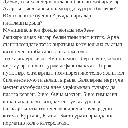
Димәк, төзекләндерү эшләрен башлап җибәрделәр.
Аларны быел кайсы урамнарда күрергә булачак?
Юл төзелеше буенча Арчада нәрсәләр
планлаштырыла?
Муниципаль юл фонды акчасы исәбенә
башкарылачак эшләр белән танышып китик. Арча
станциясендәге татар зиратына керү юлына су агып
китү өчен торба салыначак һәм юлы
төзекләндереләчәк. Зур урамның бер өлеше, ягъни
чиркәү артындагы урам асфальтланачак. Торак
пунктлар, елгаларның исемнәрен ике телдә язып, юл
билгеләре кую планлаштырыла. Балаларны йөртүче
мәктәп автобуслары өчен уңайлыклар тудыру да
планга кергән. 2нче, 6нчы мәктәп, 5нче гимназия
яннарында павильон, кереп туктау урыны,
балаларны утырту өчен мәйданчык булыр, дип
көтелә. Курсави, Кызыл Бистә урамнарында юл
норматив хәлгә китереләчәк.