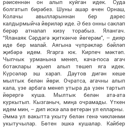
рәисеннән он алып куйган идек. Суда
болгатып бирәбез. Шуны ашар өчен Орнаш,
Колачы авылларыннан бер дәрес
калдырмыйча йөриләр иде. Ә без онны саклап
берәр атналап кизү торабыз. Ялангач.
“Яланаяк Сәрдәгә җиткәнче йөгерәм”, – дияр
иде бер малай. Аягына чүпрәкләр бәйләп
җибәрә идем. Ягарга юк. Кирпеч мәктәп.
Чыпчык урманына менеп, кача-поса агач
ботаклары җыеп алып төшеп яга идек.
Күрсәләр эш харап. Даутов дигән кеше
мылтык белән йөри. Очратса, агачны алып
кала, үзе арбага менеп утыра да үзен тартып
йөрергә куша. Мылтык белән ата-ата
куркытып. Кызганыч, миңа очрамады. Үткен
идем мин, – дип искә ала ветеран ул елларны.
Әмма ул вакытта укыту белән генә чикләнми
укытучылар. Бөтен эшкә кушалар. Кайбер