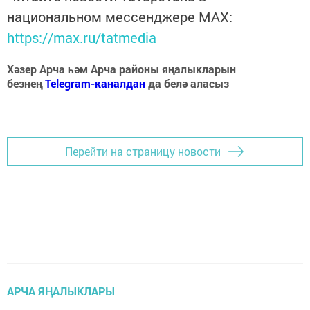
национальном мессенджере MАХ:
https://max.ru/tatmedia
Хәзер Арча һәм Арча районы яңалыкларын
безнең
Telegram-каналдан
да белә аласыз
Перейти на страницу новости
АРЧА ЯҢАЛЫКЛАРЫ