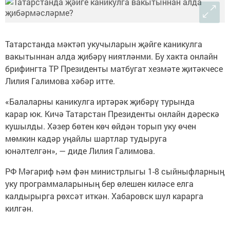
Татарстанда мәктәп укучыларын җәйге каникулга
вакытыннан алда җибәрү ниятләнми. Бу хакта онлайн
брифингта ТР Президенты матбугат хезмәте җитәкчесе
Лилия Галимова хәбәр итте.
«Балаларны каникулга иртәрәк җибәрү турында
карар юк. Кичә Татарстан Президенты онлайн дәрескә
кушылды. Хәзер бөтен көч өйдән торып уку өчен
мөмкин кадәр уңайлы шартлар тудыруга
юнәлтелгән», — диде Лилия Галимова.
РФ Мәгариф һәм фән министрлыгы 1-8 сыйныфларның
уку программаларының бер өлешен киләсе елга
калдырырга рөхсәт иткән. Хабаровск шул карарга
килгән.