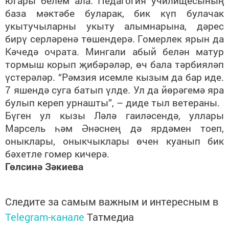
югары белем ала. Педагогия училищесының
база мәктәбе буларак, бик күп булачак
укытучыларны укыту алымнарына, дәрес
бирү серләренә төшендерә. Гомерлек ярын да
Кәчедә очрата. Мингали абый белән матур
тормыш корып җибәрәләр, өч бала тәрбияләп
үстерәләр. “Рәмзия исемле кызым да бар иде.
7 яшендә суга батып үлде. Ул да йөрәгемә яра
булып кереп урнашты”, – диде тыл ветераны.
Бүген ул кызы Ләлә гаиләсендә, уллары
Марсель һәм Әнәснең дә ярдәмен тоеп,
оныклары, оныкчыклары өчен куанып бик
бәхетле гомер кичерә.
Гөлсинә Зәкиева
Следите за самым важным и интересным в
Telegram-канале
Татмедиа