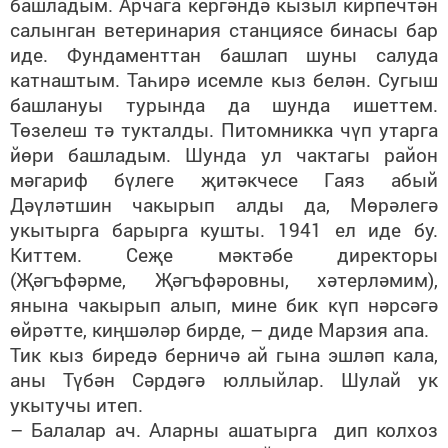
башладым. Арчага кергәндә кызыл кирпечтән
салынган ветеринария станциясе бинасы бар
иде. Фундаменттан башлап шуны салуда
катнаштым. Таһирә исемле кыз белән. Сугыш
башлануы турында да шунда ишеттем.
Төзелеш тә тукталды. Питомникка чүп утарга
йөри башладым. Шунда ул чактагы район
мәгариф бүлеге җитәкчесе Гаяз абый
Дәүләтшин чакырып алды да, Мөрәлегә
укытырга барырга кушты. 1941 ел иде бу.
Киттем. Сеҗе мәктәбе директоры
(Җәгъфәрме, Җәгъфәровны, хәтерләмим),
янына чакырып алып, мине бик күп нәрсәгә
өйрәтте, киңшәләр бирде, – диде Марзия апа.
Тик кыз биредә берничә ай гына эшләп кала,
аны Түбән Сәрдәгә юллыйлар. Шулай ук
укытучы итеп.
– Балалар ач. Аларны ашатырга дип колхоз