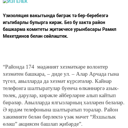
Үзизоляция вакытында бигрәк тә бер-беребезгә
игьтибарлы булырга кирәк. Без бу хакта район
башкарма комитеты җитәкчесе урынбасары Рамил
Мөхетдинов белән сөйләштек.
“Районда 174 мәдәният хезмәткәре волонтер
хезмәтен башкара, – диде ул. – Алар Арчада гына
түгел, авылларда да хезмәт күрсәтәләр. Кайнар
телефонга шалтыратулар буенча өлкәннәргә азык-
төлек, дарулар, кирәкле әйберләрне алып кайтып
бирәләр. Авылларда ялгызларның хәлләрен беләләр.
Ә ярдәм телефонына шалтыратып торалар. Район
хакимияте белән берлектә үзәк мәчет “Яхшылык
өләш” акциясен башлап җибәрде”.