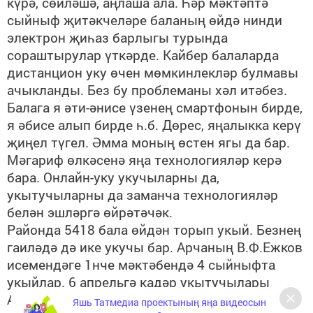
күрә, сөйләшә, аңлаша ала. Һәр мәктәптә
сыйныф җитәкчеләре баланың өйдә нинди
электрон җиһаз барлыгы турында
сораштырулар үткәрде. Кайбер балаларда
дистанцион уку өчен мөмкинлекләр булмавы
ачыкланды. Без бу проблеманы хәл итәбез.
Балага я әти-әнисе үзенең смартфонын бирде,
я әбисе алып бирде һ.б. Дөрес, яңалыкка керү
җиңел түгел. Әмма моның өстен ягы да бар.
Мәгариф өлкәсенә яңа технологияләр керә
бара. Онлайн-уку укучыларны да,
укытучыларны да заманча технологияләр
белән эшләргә өйрәтәчәк.
Районда 5418 бала өйдән торып укый. Безнең
гаиләдә дә ике укучы бар. Арчаның В.Ф.Ежков
исемендәге 1нче мәктәбендә 4 сыйныфта
укыйлар. 6 апрельгә кадәр укытучылары
Альбина Гайнетдинова балаларны әкренләп
Яшь Татмедиа проектының яңа видеосын