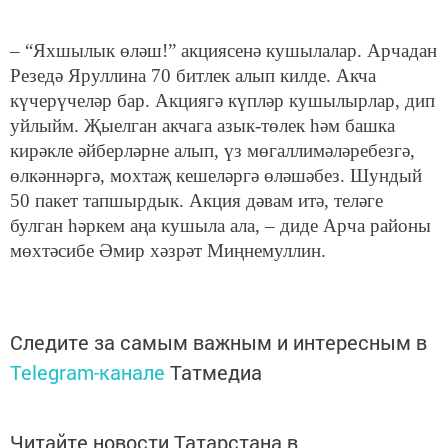
– “Яхшылык өләш!” акциясенә кушылалар. Арчадан
Резедә Яруллина 70 битлек алып килде. Акча
күчерүчеләр бар. Акциягә күпләр кушылырлар, дип
уйлыйм. Җыелган акчага азык-төлек һәм башка
кирәкле әйберләрне алып, үз мөгаллимәләребезгә,
өлкәннәргә, мохтаҗ кешеләргә өләшәбез. Шундый
50 пакет тапшырдык. Акция дәвам итә, теләге
булган һәркем аңа кушыла ала, – диде Арча районы
мөхтәсибе Әмир хәзрәт Миңнемуллин.
Следите за самым важным и интересным в
Telegram-канале
Татмедиа
Читайте новости Татарстана в