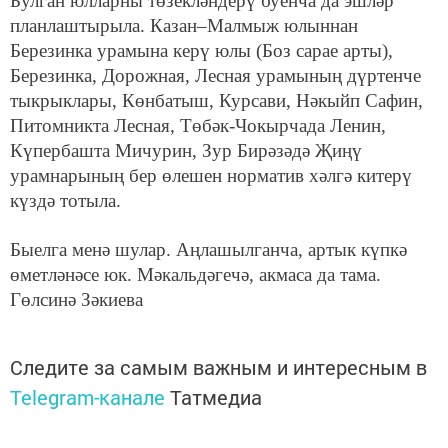
Булган юлларны төзекләндерү буенча да эшләр
планлаштырыла. Казан–Малмыж юлыннан
Березинка урамына керү юлы (Боз сарае арты),
Березинка, Дорожная, Лесная урамының дүртенче
тыкрыклары, Көнбатыш, Курсави, Нәкыйп Сафин,
Питомникта Лесная, Төбәк-Чокырчада Ленин,
Күпербашта Мичурин, Зур Бирәзәдә Җиңү
урамнарының бер өлешен норматив хәлгә китерү
күздә тотыла.
Быелга менә шулар. Аңлашылганча, артык күпкә
өметләнәсе юк. Мәкальдәгечә,
акмаса да тама.
Гөлсинә Зәкиева
Следите за самым важным и интересным в
Telegram-канале
Татмедиа