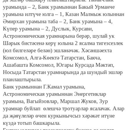
урамында – 2, Банк урамыннан Бакый Урманче
урамына илтүче юлга – 1, Казан Малмыж юлыннан
Әмирхан урамына таба – 2, Банк урамына – 4,
Күпер урамына – 2, Дуслык, Курсави,
Астрономическая урамнарына берәр, шулай ук
Шәрык бистәсенә керү юлына 2 ясалма тигезсезлек
(юл билгеләре белән) эшләнәчәк. Хәсәншәехта
Комсомол, Алга-Көектә Татарстан, Бакча,
Ашабашта Комсомол, Югары Курсада Мәктәп,
Носыда Татарстан урамнарында да шундый эшләр
планлаштырыла.
Банк урамыннан Г.Камал урамына,
Астрономическая урамыннан Энергетиклар
урамына, Вагыйзовлар, Маршал Жуков, Зур
урамнар буйлап өлешчә тротуарлар ясалачак. Алар
да җәяүлеләр өчен куркынычсыз хәрәкәт итүне
күздә тотып башкарыла.