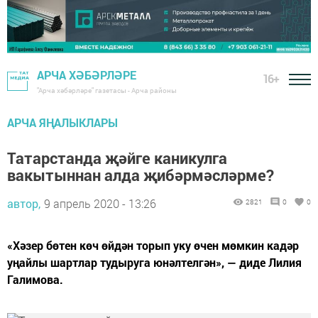
АРЧА ХӘБӘРЛӘРЕ
16+
"Арча хәбәрләре" газетасы - Арча районы
АРЧА ЯҢАЛЫКЛАРЫ
Татарстанда җәйге каникулга
вакытыннан алда җибәрмәсләрме?
автор,
9 апрель 2020 - 13:26
2821
0
0
«Хәзер бөтен көч өйдән торып уку өчен мөмкин кадәр
уңайлы шартлар тудыруга юнәлтелгән», — диде Лилия
Галимова.