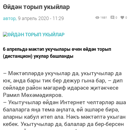
Өйдән торып укыйлар
автор,
9 апрель 2020 - 11:29
1681
0
0
6 апрельдә мәктәп укучылары өчен өйдән торып
(дистанцион) укулар башланды
– Мәктәпләрдә укучылар да, укытучылар да
юк, анда бары тик бер дежур гына бар, – дип
сөйләде район мәгариф идарәсе җитәкчесе
Рамил Мөхәмәдияров.
– Укытучылар өйдән Интернет челтәрләр аша
балаларга яңа тема аңлата, өй эшләре бирә,
аларны кабул итеп ала. Нәкъ мәктәптә укыган
кебек. Укытучылар да, балалар да бер-берсен