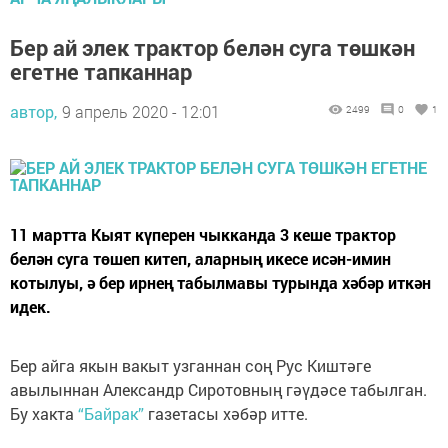
Бер ай элек трактор белән суга төшкән
егетне тапканнар
автор,
9 апрель 2020 - 12:01
2499
0
1
11 мартта Кыят күперен чыкканда 3 кеше трактор
белән суга төшеп китеп, аларның икесе исән-имин
котылуы, ә бер ирнең табылмавы турында хәбәр иткән
идек.
Бер айга якын вакыт узганнан соң Рус Киштәге
авылыннан Александр Сиротовның гәүдәсе табылган.
Бу хакта
“Байрак”
газетасы хәбәр итте.