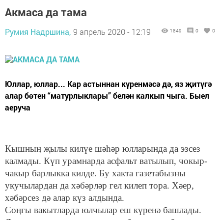
Акмаса да тама
Румия Надршина,
9 апрель 2020 - 12:19
1849
0
0
Юллар, юллар... Кар астыннан күренмәсә дә, яз җитүгә
алар бөтен “матурлыклары” белән калкып чыга. Быел
аеруча
Кышның җылы килүе шәһәр юлларында да эзсез
калмады. Күп урамнарда асфальт ватылып, чокыр-
чакыр барлыкка килде. Бу хакта газетабызны
укучылардан да хәбәрләр гел килеп тора. Хәер,
хәбәрсез дә алар күз алдында.
Соңгы вакытларда юлчылар еш күренә башлады.