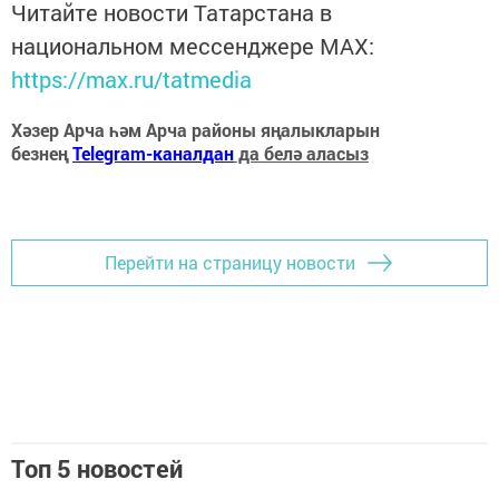
Читайте новости Татарстана в
национальном мессенджере MАХ:
https://max.ru/tatmedia
Хәзер Арча һәм Арча районы яңалыкларын
безнең
Telegram-каналдан
да белә аласыз
Перейти на страницу новости
Топ 5 новостей