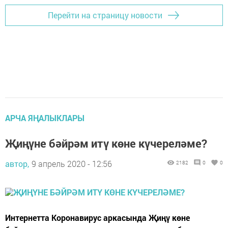
Перейти на страницу новости
АРЧА ЯҢАЛЫКЛАРЫ
Җиңүне бәйрәм итү көне күчереләме?
автор,
9 апрель 2020 - 12:56
2182
0
0
Интернетта Коронавирус аркасында Җиңү көне