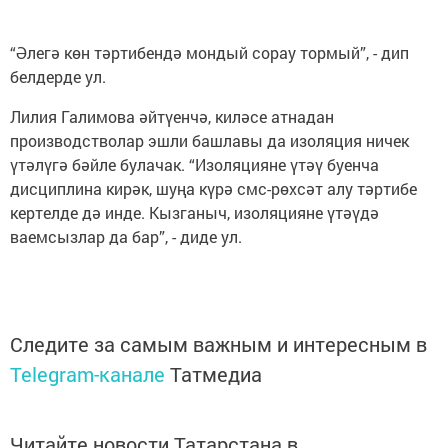
“Әлегә көн тәртибендә мондый сорау тормый”, - дип
белдерде ул.
Лилия Галимова әйтүенчә, киләсе атнадан
производстволар эшли башлавы да изоляция ничек
үтәлүгә бәйле булачак. “Изоляцияне үтәү буенча
дисциплина кирәк, шуңа күрә смс-рөхсәт алу тәртибе
кертелде дә инде. Кызганыч, изоляцияне үтәүдә
ваемсызлар да бар”, - диде ул.
Следите за самым важным и интересным в
Telegram-канале
Татмедиа
Читайте новости Татарстана в