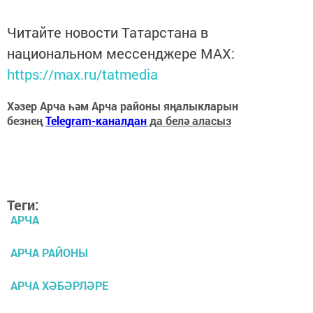
Читайте новости Татарстана в
национальном мессенджере MАХ:
https://max.ru/tatmedia
Хәзер Арча һәм Арча районы яңалыкларын
безнең
Telegram-каналдан
да белә аласыз
Теги:
АРЧА
АРЧА РАЙОНЫ
АРЧА ХӘБӘРЛӘРЕ