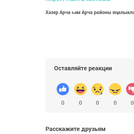
Хәзер Арча һәм Арча районы яңалыкл
Оставляйте реакции
0
0
0
0
0
Расскажите друзьям