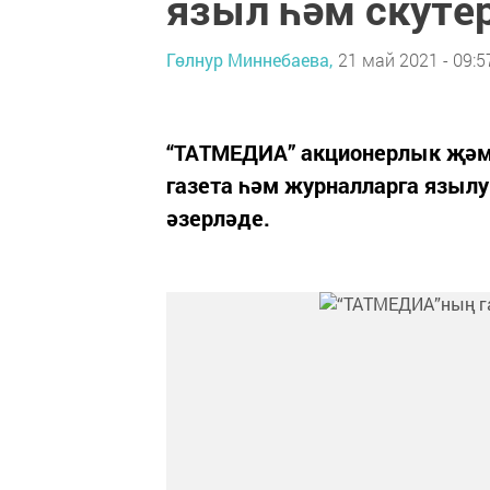
языл һәм скутер
Гөлнур Миннебаева,
21 май 2021 - 09:5
“ТАТМЕДИА” акционерлык җәм
газета һәм журналларга языл
әзерләде.