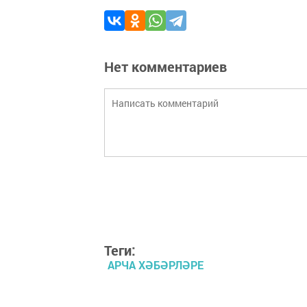
Нет комментариев
Теги:
АРЧА ХӘБӘРЛӘРЕ