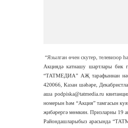
“Язылган өчен скутер, телевизор һ
Акциядә катнашу шартлары бик г
“ТАТМЕДИА” АҖ тарафыннан нәшер
420066, Казан шәһәре, Декабристла
аша podpiska@tatmedia.ru квитанци
номерын һәм “Акция” тамгасын куя
җибәрергә мөмкин. Призларны 19 а
Райондашларыбыз арасында “ТАТМ