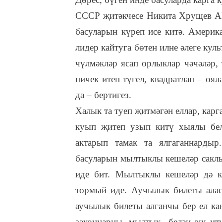
СССР җитәкчесе Никита Хрущев АК
басуларын күреп исе китә. Америк
лидер кайтуга бөтен илне әлеге кул
чүлмәкләр ясап орлыклар чәчәләр,
ничек итеп түгел, квадратлап – оял
да – бертигез.
Халык та туеп җитмәгән еллар, карг
куып җитеп узып китү хыялы бел
актарып тамак та ялгаганнардыр
басуларын мылтыклы кешеләр сакл
иде бит. Мылтыклы кешеләр дә к
тормый иде. Аучылык билеты алас
аучылык билеты алганчы бер ел кан
законнарны, мылтык белән эш итү,