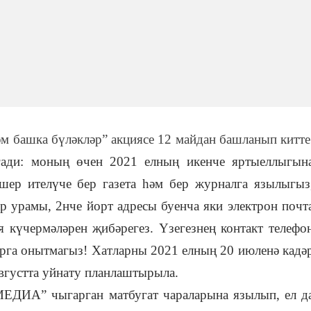
әм башка бүләкләр” акциясе 12 майдан башланып китте
ади: моның өчен 2021 елның икенче яртыеллыгын
 ителүче бер газета һәм бер журналга язылыгыз
р урамы, 2нче йорт адресы буенча яки электрон почт
я күчермәләрен җибәрегез. Үзегезнең контакт телефо
рга онытмагыз! Хатларны 2021 елның 20 июленә кадә
вгустта уйнату планлаштырыла.
ЕДИА” чыгарган матбугат чараларына язылып, ел д