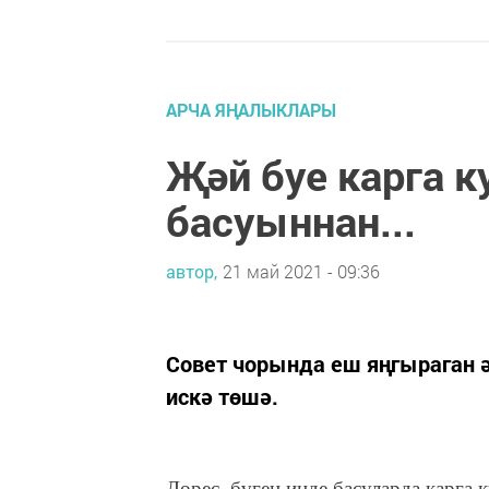
АРЧА ЯҢАЛЫКЛАРЫ
Җәй буе карга 
басуыннан...
автор,
21 май 2021 - 09:36
Совет чорында еш яңгыраган ә
искә төшә.
Дөрес, бүген инде басуларда карга 