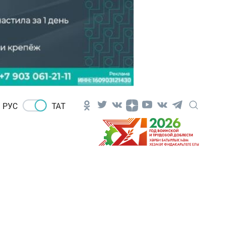
РУС
ТАТ