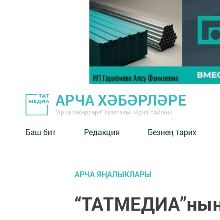
АРЧА ХӘБӘРЛӘРЕ
"Арча хәбәрләре" газетасы - Арча районы
Баш бит
Редакция
Безнең тарих
АРЧА ЯҢАЛЫКЛАРЫ
“ТАТМЕДИА”ның