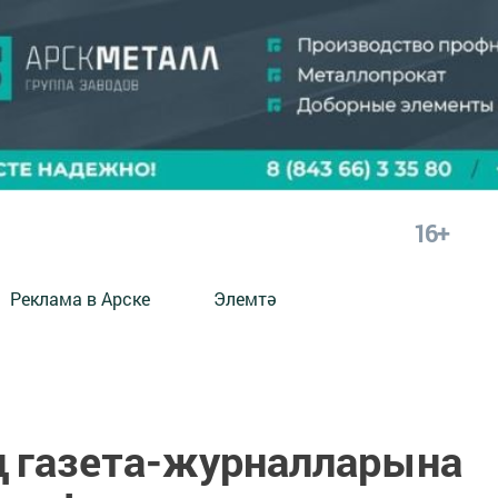
16+
Реклама в Арске
Элемтә
 газета-журналларына