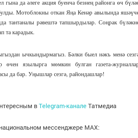
л гына да әлеге акция буенча безнең районга өч бүлә
е булды. Мотоблокны откан Яңа Кенәр авылында яшәүч
нда тантаналы рәвештә тапшырдылар. Соңрак бүләкн
п та карадык.
ыгыздан ычкындырмагыз. Бәлки быел нәкъ менә сезг
 өчен язылырга мөмкин булган газета-журналла
асы да бар. Уңышлар сезгә, райондашлар!
интересным в
Telegram-канале
Татмедиа
в национальном мессенджере MАХ: