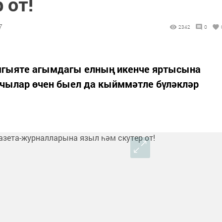
 от!
7
2342
0
гыяте агымдагы елның икенче яртысына
учылар өчен быел да кыйммәтле бүләкләр