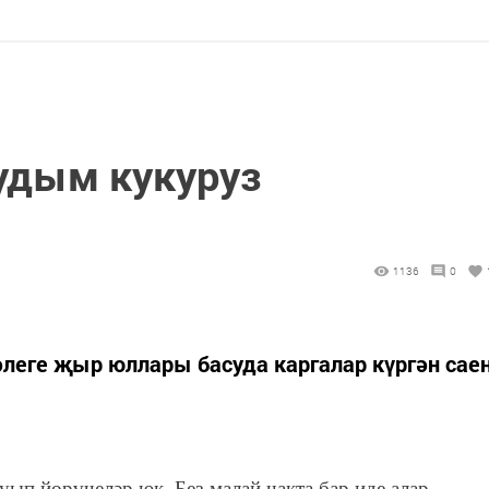
кудым кукуруз
1136
0
леге җыр юллары басуда каргалар күргән сае
куып йөрүчеләр юк. Без малай чакта бар иде алар.