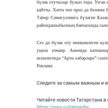
бүләк отучылар булып тора. Узган е
кайтты. Хәтта төп приз да безнек
Таһир Сәмигуллинга бүләген Каза
райондашыбызның бакчасында сына
Сез дә бүләк оту мөмкинлеген кул
уңыш елмаер. Акөиядә катнашыр
исемлегендә “Арча хәбәрләре” газет
Реклама
Следите за самым важным и 
Читайте новости Татарстана 
https://max.ru/tatmedia