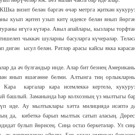
Шка визит белән баргач өчәр метрга җиткән кукуру
аны куып җитеп узып китү идеясе белән янып йөргә
ьтураны игүгә күтәрә. Авыл апайлары, кызлары торфта
 тишелеп чыккач шуларны басуларга күчерәләр. Теләс
ап дигән ысул белән. Рәтләр арасы кайсы якка караса
алар да ач булгандыр инде. Алар бит безнең Американ
ән янып яшәгәнне белми. Алтынга тиң орлыкларн
. Кара каргалар кара исемлеккә кертелә, кукуру
ый башлый. Заманында һәр колхозның үз мылтыгы ба
үп иде. Ау мылтыклары хәтта милициядә исәптә д
ың да, кибеткә барып мылтык сатып аласың. Дөрес
дидат булып йөрисең. Сиңа остаз беркетәләр. Ул сиң
 ау тәртипләрен өйрәтә. Бер елдан имтихан бирәсең