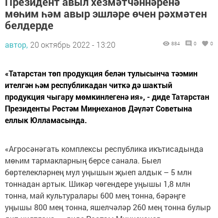
Президент авыл хезмәтчәннәренә
мөһим һәм авыр эшләре өчен рәхмәтен
белдерде
автор,
20 октябрь 2022 - 13:20
884
0
0
«Татарстан төп продукция белән тулысынча тәэмин
ителгән һәм республикадан читкә дә шактый
продукция чыгару мөмкинлегенә ия», - диде Татарстан
Президенты Рөстәм Миңнеханов Дәүләт Советына
еллык Юлламасында.
«Агросәнәгать комплексы республика икътисадында
мөһим тармакларның берсе санала. Быел
бөртелекләрнең мул уңышын җыеп алдык – 5 млн
тоннадан артык. Шикәр чөгендере уңышы 1,8 млн
тонна, май культуралары 600 мең тонна, бәрәңге
уңышы 800 мең тонна, яшелчәләр 260 мең тонна булыр