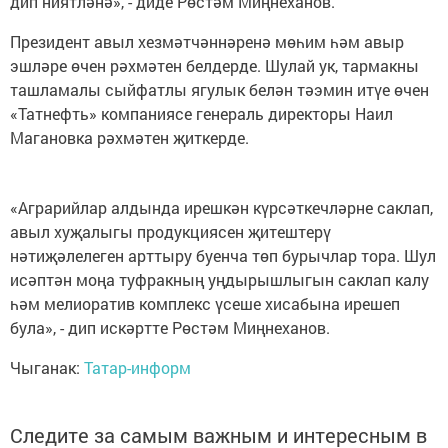
дип ниятләнә», - диде Рөстәм Миңнеханов.
Президент авыл хезмәтчәннәренә мөһим һәм авыр
эшләре өчен рәхмәтен белдерде. Шулай ук, тармакны
ташламалы сыйфатлы ягулык белән тәэмин итүе өчен
«Татнефть» компаниясе генераль директоры Наил
Магановка рәхмәтен җиткерде.
«Аграрийлар алдында ирешкән күрсәткечләрне саклап,
авыл хуҗалыгы продукциясен җитештерү
нәтиҗәлелеген арттыру буенча төп бурычлар тора. Шул
исәптән моңа туфракның уңдырышлыгын саклап калу
һәм мелиоратив комплекс үсеше хисабына ирешеп
була», - дип искәртте Рөстәм Миңнеханов.
Чыганак:
Татар-информ
Следите за самым важным и интересным в