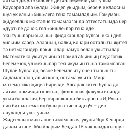
әйткән дә, ул «килсен» дигән. Беренче укытучым
Кәүсәрия апа булды. Җиңел укыдым, беренче классны
шул ук елны «биш»легә генә тәмамладым. Гомумән,
җидееллык мәктәпне тәмамлаганда аттестатымда бер
«дүрт»ле дә юк, гел «бишле»ләр генә иде.
Укытучыларыбыз чын фидакарьләр булган икән дип
уйлыйм хәзер. Аларның, бәлки, һөнәри осталыгы җитеп
тә бетмәгәндер, ләкин алар намус белән укыттылар.
Математика укытучыбыз Шамил абыйның педагогик
белеме юк, ул мехчылар техникумын гына тәмамлаган.
Шулай булса да, безне белемле итү өчен тырышты.
Аңламасалар, алып кала, өстәмә укыта. Миңа
математика җиңел бирелде. Алгарак китеп булса да
әйтим, армиядән кайтып, филология факультетында
укый башлагач, бер очрашканда бик әрнеп: «И, Рүзәл,
син бит математик булырга тиеш идең!» – дип
ачуланды укытучым.
Җидееллык мәктәпне тәмамлагач, укуны Яңа Кенәрдә
дәвам итәсе. Абыйларым бездән 15 чакрымдагы шул