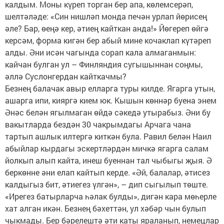
калдым. Моны күреп торган бер апа, көлемсерәп,
шелтәләде: «Син нишләп монда печән урлап йөрисең
әле? Бар, өеңә кер, әтиең кайткан анда!» Йөгереп өйгә
керсәм, форма кигән бер абый мине кочаклап күтәреп
алды. Әни исән чагында сорап кала алмаганмын:
кайчан булган ул – Финляндия сугышыннан соңмы,
әллә Суслонгердан кайткачмы?
Безнең балачак авыр елларга туры килде. Ягарга утын,
ашарга ипи, кияргә кием юк. Кышын көннәр буена энем
Әнәс белән ягылмаган өйдә сәкедә утырабыз. Әни бу
вакытларда бездән 30 чакрымдагы Арчага чана
тартып ашлык илтергә киткән була. Равил белән Наил
абыйлар кырдагы эскертләрдән мичкә ягарга салам
йолкып алып кайта, инеш буеннан тал чыбыгы җыя. Ә
беркөнне әни елап кайтып керде. «Әй, балалар, әтисез
калдыгыз бит, әтиегез үлгән», – дип сыгылып төште.
«Ирегез батырларча һәлак булды», дигән кара мөһерле
хат алган икән. Безнең бәхеттән, ул хәбәр чын булып
чыкмады. Бер бәрелештә әти каты яраланып, немецлар