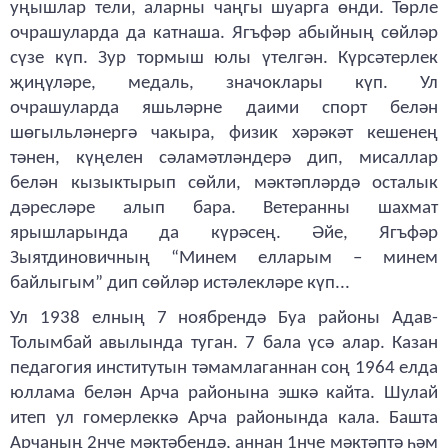
уңышлар тели, аларны чаңгы шуарга өнди. Төрле
очрашуларда да катнаша. Ягъфәр абыйның сөйләр
сүзе күп. Зур тормыш юлы үтелгән. Күрсәтерлек
җиңүләре, медаль, значоклары күп. Ул
очрашуларда яшьләрне даими спорт белән
шөгыльләнергә чакыра, физик хәрәкәт кешенең
тәнен, күңелен сәламәтләндерә дип, мисаллар
белән кызыктырып сөйли, мәктәпләрдә осталык
дәресләре алып бара. Ветеранны шахмат
ярышларында да күрәсең. Әйе, Ягъфәр
Зыятдиновичның “Минем елларым – минем
байлыгым” дип сөйләр истәлекләре күп...
Ул 1938 елның 7 ноябрендә Буа районы Адав-
Толымбай авылында туган. 7 бала үсә алар. Казан
педагогия институтын тәмамлаганнан соң 1964 елда
юллама белән Арча районына эшкә кайта. Шулай
итеп ул гомерлеккә Арча районында кала. Башта
Арчаның 2нче мәктәбендә, аннан 1нче мәктәптә һәм