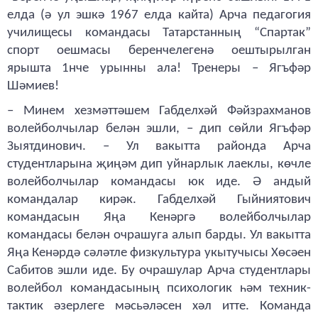
елда (ә ул эшкә 1967 елда кайта) Арча педагогия
училищесы командасы Татарстанның “Спартак”
спорт оешмасы беренчелегенә оештырылган
ярышта 1нче урынны ала! Тренеры – Ягъфәр
Шәмиев!
– Минем хезмәттәшем Габделхәй Фәйзрахманов
волейболчылар белән эшли, – дип сөйли Ягъфәр
Зыятдинович. – Ул вакытта районда Арча
студентларына җиңәм дип уйнарлык лаеклы, көчле
волейболчылар командасы юк иде. Ә андый
командалар кирәк. Габделхәй Гыйниятович
командасын Яңа Кенәргә волейболчылар
командасы белән очрашуга алып барды. Ул вакытта
Яңа Кенәрдә сәләтле физкультура укытучысы Хөсәен
Сабитов эшли иде. Бу очрашулар Арча студентлары
волейбол командасының психологик һәм техник-
тактик әзерлеге мәсьәләсен хәл итте. Команда