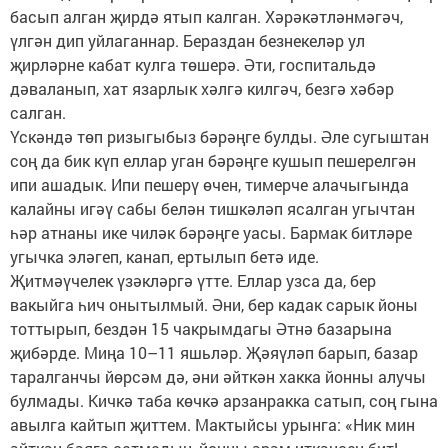
басып алган җирдә ятып калган. Хәрәкәтләнмәгәч,
үлгән дип уйлаганнар. Бераздан безнекеләр ул
җирләрне кабат кулга төшерә. Әти, госпитальдә
дәваланып, хат язарлык хәлгә килгәч, безгә хәбәр
салган.
Үскәндә төп ризыгыбыз бәрәңге булды. Әле сугыштан
соң да бик күп еллар уган бәрәңге кушып пешерелгән
ипи ашадык. Ипи пешерү өчен, тимерче алачыгында
калайны игәү сабы белән тишкәләп ясалган угычтан
һәр атнаны ике чиләк бәрәңге уасы. Бармак битләре
угычка эләгеп, канап, ертылып бетә иде.
Җитмәүчелек үзәкләргә үтте. Еллар узса да, бер
вакыйга һич онытылмый. Әни, бер кадак сарык йоны
тоттырып, бездән 15 чакрымдагы Әтнә базарына
җибәрде. Миңа 10–11 яшьләр. Җәяүләп барып, базар
таралганчы йөрсәм дә, әни әйткән хакка йонны алучы
булмады. Кичкә таба көчкә арзанракка сатып, соң гына
авылга кайтып җиттем. Мактыйсы урынга: «Ник мин