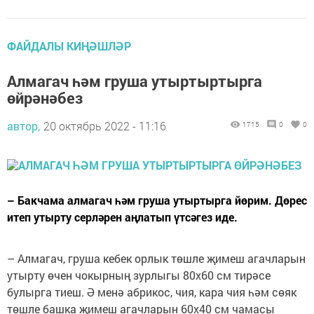
ФАЙДАЛЫ КИҢӘШЛӘР
Алмагач һәм груша утыртыртырга
өйрәнәбез
автор,
20 октябрь 2022 - 11:16
1715
0
0
– Бакчама алмагач һәм груша утыртырга йөрим. Дөрес
итеп утырту серләрен аңлатып үтсәгез иде.
– Алмагач, груша кебек орлык төшле җимеш агачларын
утырту өчен чокырның зурлыгы 80х60 см тирәсе
булырга тиеш. Ә менә абрикос, чия, кара чия һәм сөяк
төшле башка җимеш агачларын 60х40 см чамасы