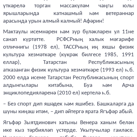
үткәрелә торган массакүләм чаңгы юлы
ярышларында катнашмый һәм ветераннар
арасында урын алмый калмый! Афәрин!
Мактаулы исемнәрен һәм зур бүләкләрен ул 11не
санап күртәтте. РСФСРның халык мәгарифе
отличнигы (1978 ел), ТАССРның иң яхшы физик
культура хезмәткәре (күкрәк билгесе 1985, 1991
еллар), Татарстан Республикасының
атказанган физик культура хезмәткәре (1993 ел) һ.б.
2000 елда исеме Татарстан Республикасының спорт
алдынгылары китабына, Буа һәм Арча
энциклопедияләренә (2010 ел) кертелә һ.б.
– Без спорт дип яшәдек һәм яшибез. Башкаларга да
шуны киңәш итәм, – дип әйтергә ярата Ягъфәр абый.
Ягъфәр Зыятдинович хатыны Венера ханым белән
ике кыз тәрбияләп үстерде. Укытучылар гаиләсе.