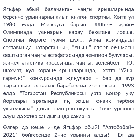
Ягъфәр абый балачактан чаңгы ярышларында
беренче урыннарны алып килгән спортчы. Хәтта ул
1980 елда Мәскәүгә барып, XXIIнче җәйге
Олимпиада уеннарын карау бәхетенә ирешә.
Спортчы йөрәге түзми шул... Арча командасы
составында Татарстанның “Уңыш” спорт оешмасы
оештырган чаңгы эстафетасында чемпион булулары,
җиңел атлетика кроссында, чаңгы, волейбол, ГТО,
шахмат, кул көрәше ярышларында, хәтта “Уйна,
гармун!” конкурсында җиңүләре – бар да зур
тырышлык, осталык бәрабәренә ирешелгән. 1993
елда “Татарстан Республикасы урта һөнәр уку
йортлары арасында иң яхшы физик тәрбия
укытучысы” дигән смотр-конкурста 1нче урынны
алуы да хәтер сандыгында саклана.
Өлгер дә кеше инде Ягъфәр абый! “Автобабай–
2021” бәйгесендә 2нче урынны алды! Ел да