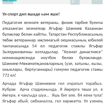
Ул спорт дип яшәде һәм яши!
Педагогия хезмәте ветераны, физик тәрбия буенча
атказанган хезмәткәр Ягъфәр Шәмиев Казаннан
бүләкләр белән кайтты. Татарстан Республикасының
төбәк ветераннар иҗтимагый оешмасының юбилей
тантанасында 54 ел педагогик стажлы Ягъфәр
Зыятдиновичны котладылар. “Хезмәт династиясе”
номинациясендә ноутбок белән бүләкләнде.
Шәмиев-Мөхәмәтҗановларның (үзе, хатыны, кызы,
оныклары, бертуганнары) гомуми педагогик стажы
772 ел!
Арчада Ягъфәр Шәмиевне гел очратып торабыз.
Күбрәк Арча стадионында. Я йөрергә төшә ул, я
йөгерә, я чаңгыда шуа... Яшь бит әле. 84 кенә тула!
Ягъфәр абый, сөбханалла, гел хәрәкәттә. Ул үзенең