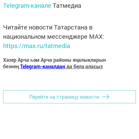
Telegram-канале
Татмедиа
Читайте новости Татарстана в
национальном мессенджере MАХ:
https://max.ru/tatmedia
Хәзер Арча һәм Арча районы яңалыкларын
безнең
Telegram-каналдан
да белә аласыз
Перейти на страницу новости