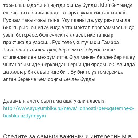
тормышымдагы иң җитди сынау булды. Мин бит җиде
ел саф татар авылында татарча укып килгән малай.
Русчам такы-токы гына. Уку планы да, уку режимы да
бик кырыс: өч ел эчендә урта мәктәп программасын да
узып бетерәсе, белгечлек тә аласы, ике тапкыр
практика да узасы... Рус теле укытучысы Тамара
Лазаревна «өчле» куеп, бер семестр буена мине
стипендиядән мәхрүм итте. Ә ул минем бердәнбер яшәү
чыганагым иде, беркайдан бернинди ярдәм юк. Авылда
да хәлләр бик авыр иде бит. Бу билге үз гомеремдә
алган беренче һәм соңгы «өчле» булды.
Дәвамын әлеге сылтама аша укый аласыз:
http://www.syuyumbike.ru/news/lichnosti/ber-sgatemne-d-
bushka-uzdyrmyym
Следите за самым важным и интересным в