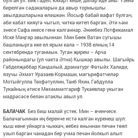
булган ул. Бик гадел, юмарт кеше, диләр иде аны. Үзенә
бирелгән сәдакаларын да авыр тормышлы
авылдашларына өләшкән. Йосыф бабай вафат булгач,
әби кабат кияүгә чыгып, читкә китеп барган. Әти һәм
энесе Сафа икесе генә калганнар. Әниебез Лотфикамал
Иске Мәңгәр авылыннан. Мин Бөек Ватан сугышы
башланырга ике ел ярым кала – 1938 елның 14
сентябрендә туганмын. Туган җирем – Арча
районындагы (ул чакта Әтнә) Кышкар авылы. Шагыйрь
Габделҗәббар Кандалый, драматург Фатыйх Халиди,
язучы Әхмәт Уразаев-Кормаши, мәгърифәтчеләр
Мотыйгулла Төхфәтуллин, Таиб Яхин, Габдулла
Тукайның әтисе Мөхәммәтгариф Тукаевлар укыган
мәдрәсәсе белән атаклы авыл ул.
БАЛАЧАК
Без биш малай үстек. Мин – өченчесе.
Балачагымнан иң беренче истә калган күренеш шул:
кыш көне уйнарга чыккач, өебез яныннан печән төяп
узып барган чанадан бер учма печән йолкып алып