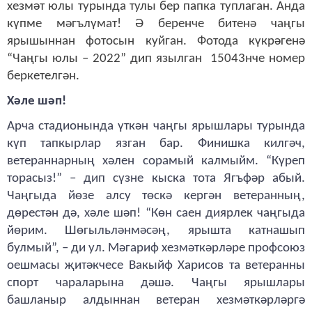
хезмәт юлы турында тулы бер папка туплаган. Анда
күпме мәгълүмат! Ә беренче битенә чаңгы
ярышыннан фотосын куйган. Фотода күкрәгенә
“Чаңгы юлы – 2022” дип язылган 15043нче номер
беркетелгән.
Хәле шәп!
Арча стадионында үткән чаңгы ярышлары турында
күп тапкырлар язган бар. Финишка килгәч,
ветераннарның хәлен сорамый калмыйм. “Күреп
торасыз!” – дип сүзне кыска тота Ягъфәр абый.
Чаңгыда йөзе алсу төскә кергән ветеранның,
дөрестән дә, хәле шәп!
“Көн саен диярлек чаңгыда
йөрим. Шөгыльләнмәсәң, ярышта катнашып
булмый”, – ди ул.
Мәгариф хезмәткәрләре профсоюз
оешмасы җитәкчесе Вакыйф Харисов та ветеранны
спорт чараларына дәшә. Чаңгы ярышлары
башланыр алдыннан ветеран хезмәткәрләргә