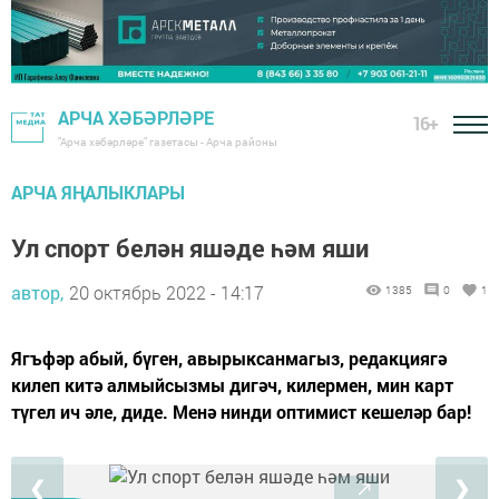
АРЧА ХӘБӘРЛӘРЕ
16+
"Арча хәбәрләре" газетасы - Арча районы
АРЧА ЯҢАЛЫКЛАРЫ
Ул спорт белән яшәде һәм яши
автор,
20 октябрь 2022 - 14:17
1385
0
1
Ягъфәр абый, бүген, авырыксанмагыз, редакциягә
килеп китә алмыйсызмы дигәч, килермен, мин карт
түгел ич әле, диде. Менә нинди оптимист кешеләр бар!
❮
❯