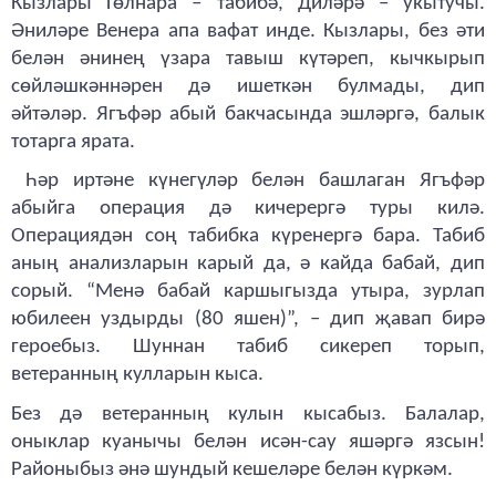
Кызлары Гөлнара – табибә, Диләрә – укытучы.
Әниләре Венера апа вафат инде. Кызлары, без әти
белән әнинең үзара тавыш күтәреп, кычкырып
сөйләшкәннәрен дә ишеткән булмады, дип
әйтәләр. Ягъфәр абый бакчасында эшләргә, балык
тотарга ярата.
Һәр иртәне күнегүләр белән башлаган Ягъфәр
абыйга операция дә кичерергә туры килә.
Операциядән соң табибка күренергә бара. Табиб
аның анализларын карый да, ә кайда бабай, дип
сорый. “Менә бабай каршыгызда утыра, зурлап
юбилеен уздырды (80 яшен)”, – дип җавап бирә
героебыз. Шуннан табиб сикереп торып,
ветеранның кулларын кыса.
Без дә ветеранның кулын кысабыз. Балалар,
оныклар куанычы белән исән-сау яшәргә язсын!
Районыбыз әнә шундый кешеләре белән күркәм.