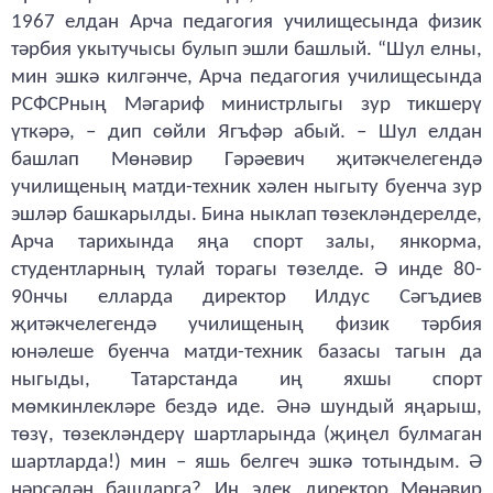
1967 елдан Арча педагогия училищесында физик
тәрбия укытучысы булып эшли башлый. “Шул елны,
мин эшкә килгәнче, Арча педагогия училищесында
РСФСРның Мәгариф министрлыгы зур тикшерү
үткәрә, – дип сөйли Ягъфәр абый. – Шул елдан
башлап Мөнәвир Гәрәевич җитәкчелегендә
училищеның матди-техник хәлен ныгыту буенча зур
эшләр башкарылды. Бина ныклап төзекләндерелде,
Арча тарихында яңа спорт залы, янкорма,
студентларның тулай торагы төзелде. Ә инде 80-
90нчы елларда директор Илдус Сәгъдиев
җитәкчелегендә училищеның физик тәрбия
юнәлеше буенча матди-техник базасы тагын да
ныгыды, Татарстанда иң яхшы спорт
мөмкинлекләре бездә иде. Әнә шундый яңарыш,
төзү, төзекләндерү шартларында (җиңел булмаган
шартларда!) мин – яшь белгеч эшкә тотындым. Ә
нәрсәдән башларга? Иң элек директор Мөнәвир