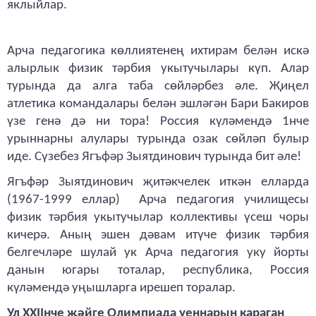
яклыйлар.
Арча педагогика көллиятенең ихтирам белән искә
алырлык физик тәрбия укытучылары күп. Алар
турында да алга таба сөйләрбез әле. Җиңел
атлетика командалары белән эшләгән Бари Бакиров
үзе генә дә ни тора! Россия күләмендә 1нче
урыннарны алулары турында озак сөйләп булыр
иде. Сүзебез Ягъфәр Зыятдинович турында бит әле!
Ягъфәр Зыятдинович җитәкчелек иткән елларда
(1967-1999 еллар) Арча педагогия училищесы
физик тәрбия укытучылар коллективы үсеш чоры
кичерә. Аның эшен дәвам итүче физик тәрбия
белгечләре шулай ук Арча педагогия уку йорты
данын югары тоталар, республика, Россия
күләмендә уңышларга ирешеп торалар.
Ул XXIIнче җәйге Олимпиада уеннарын караган