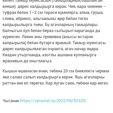
килеп, тамыр муенсасын (тамырларның башланган
өлеше) дөрес калдырырга кирәк. Чия, кара чиянеке –
туфрак белән 1–2 см тирәсе күмелергә, алма, груша,
слива, абрикос, алычаныкы җир белән тигез
калдырылырга тиеш. Бу агачларның тамырлары
балчыгын кул белән бераз сыпырып караганда да
күренсен. Ләкин аны прививка (анысы өстәрәк
калдырыла) белән бутарга ярамый. Тамыр муенсасы
дөрес калдырылмаган очракта, агач начар яңара.
Көздән утыртканда, азотлы ашлама кулланырга
ярамавын да онытмагыз.
Кышын өшемәсен өчен, төбенә 20 см биеклектә черемә
яки салам салып калдырырга кирәк. Яшь агачларны
рәттән ике ел төрегез. Кар яуган саен, төбенә кар өегез.
Чыганак
https://vatantat.ru/2022/09/92329/