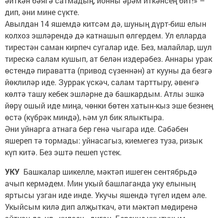
әйткән бәягә сатмадың, йонны әрәм иткәнсең бит!» –
дип, әни мине сүкте.
Авылдан 14 яшемдә китсәм дә, шуның дүрт-биш елын
колхоз эшләрендә дә катнашып өлгердем. Ул елларда
тирестән саман кирпеч сугалар иде. Без, малайлар, шул
тирескә салам кушып, ат белән издерәбез. Аннары урак
өстендә пираватта (привод сүзеннән) ат кууны да безгә
йөклиләр иде. Зуррак үскәч, салам тарттыру, әвенгә
көлтә ташу кебек эшләрне дә башкардым. Атлы эшкә
йөрү ошый иде миңа, чөнки бөтен хатын-кыз эше безнең
өстә (күбрәк миндә), һәм ул бик ялыктыра.
Әни уйнарга атнага бер генә чыгара иде. Сәбәбен
яшереп тә тормады: уйнасагыз, киемегез туза, ризык
күп китә. Без эштә пешеп үстек.
УКУ
Башкалар шикелле, мәктәп ишеген сентябрьдә
ачып кермәдем. Мин укый башлаганда уку елының
яртысы узган иде инде. Укучы яшендә түгел идем әле.
Укыйсым килә дип алҗыткач, әти мәктәп мөдиренә