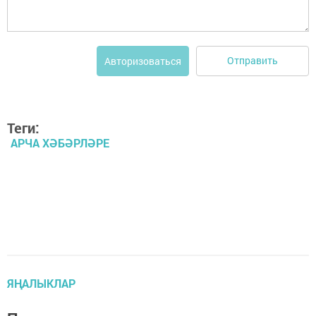
Отправить
Авторизоваться
Теги:
АРЧА ХӘБӘРЛӘРЕ
ЯҢАЛЫКЛАР