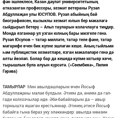
фән эшлеклесе, Казан дәүләт университетының
атказанган профессоры, хезмәт ветераны Рүзәл
Абдуллаҗан улы ЮСУПОВ. Рүзәл абыйның бай
биографиясен, кызыклы хезмәт юлын бер мәкаләгә
сыйдырып бетерү – Альп тауларын колачлауга тиңдер.
Монда язганнар ул узган юлның бары мизгеле генә.
Рүзәл Юсупов – татар милләте, татар теле фәне, татар
мәгарифе өчен бик күпне эшләгән кеше. Аның гыйльми
һәм публицистик хезмәтләре, язган мәкаләләре генә дә
алты йөзләп. Болар бар да кешедә күпме ихтыяр көче,
тырышлык була алуын күрсәтә. (»Сөембикә», Лилия
Гәрәва)
ТАМЫРЛАР
Мин авылдашларым өчен Йосыф
Абдуллаҗаны малае булдым. Әтием дә, әнием дә гап-
гади колхозчылар иде. Әби-бабайларым да – авыр
тормышта яшәгән крестьяннар. Әтинең әтисе Йосыф
бабайга гына бераз уку эләккәндер: авылда мөәзин