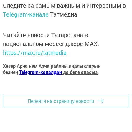
Следите за самым важным и интересным в
Telegram-канале
Татмедиа
Читайте новости Татарстана в
национальном мессенджере MАХ:
https://max.ru/tatmedia
Хәзер Арча һәм Арча районы яңалыкларын
безнең
Telegram-каналдан
да белә аласыз
Перейти на страницу новости