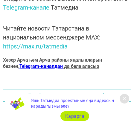
Telegram-канале
Татмедиа
Читайте новости Татарстана в
национальном мессенджере MАХ:
https://max.ru/tatmedia
Хәзер Арча һәм Арча районы яңалыкларын
безнең
Telegram-каналдан
да белә аласыз
Перейти на страницу новости
Яшь Татмедиа проектының яңа видеосын
карадыгызмы әле?
Карарга