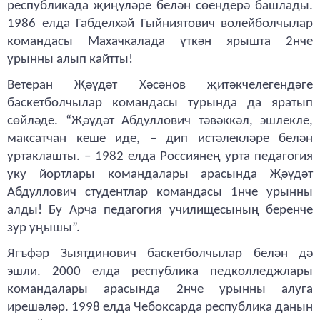
республикада җиңүләре белән сөендерә башлады.
1986 елда Габделхәй Гыйниятович волейболчылар
командасы Махачкалада үткән ярышта 2нче
урынны алып кайтты!
Ветеран Җәүдәт Хәсәнов җитәкчелегендәге
баскетболчылар командасы турында да яратып
сөйләде. “Җәүдәт Абдуллович тәвәккәл, эшлекле,
максатчан кеше иде, – дип истәлекләре белән
уртаклашты. – 1982 елда Россиянең урта педагогия
уку йортлары командалары арасында Җәүдәт
Абдуллович студентлар командасы 1нче урынны
алды! Бу Арча педагогия училищесының беренче
зур уңышы”.
Ягъфәр Зыятдинович баскетболчылар белән дә
эшли. 2000 елда республика педколледжлары
командалары арасында 2нче урынны алуга
ирешәләр. 1998 елда Чебоксарда республика данын