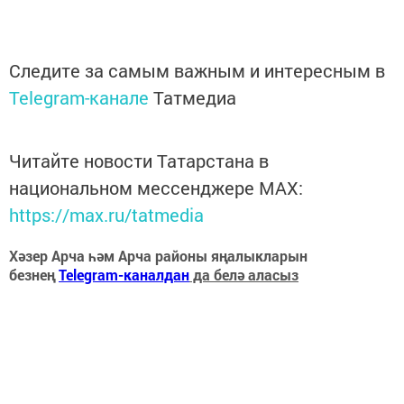
Следите за самым важным и интересным в
Telegram-канале
Татмедиа
Читайте новости Татарстана в
национальном мессенджере MАХ:
https://max.ru/tatmedia
Хәзер Арча һәм Арча районы яңалыкларын
безнең
Telegram-каналдан
да белә аласыз