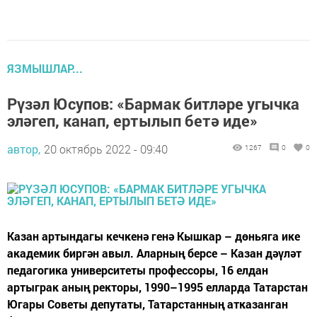
ЯЗМЫШЛАР...
Рүзәл Юсупов: «Бармак битләре угычка
эләгеп, канап, ертылып бетә иде»
автор,
20 октябрь 2022 - 09:40
1267
0
0
Казан артындагы кечкенә генә Кышкар – дөньяга ике
академик биргән авыл. Аларның берсе – Казан дәүләт
педагогика университеты профессоры, 16 елдан
артыграк аның ректоры, 1990–1995 елларда Татарстан
Югары Советы депутаты, Татарстанның атказанган