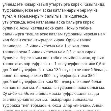
үлчәмдәге чокыр казып утыртырга кирәк. Казыганда,
туфракның өске һәм аскы катламнарын бер күчкә
түгел, ә аерым-аерым салыгыз. Ник дигәндә,
утыртканда, өске катламны аска салырга кирәк
булачак. Аскы катлам өскә кала. Чокыр төбенә
салынырга тиешле өске катлам туфракны черемә һәм
көл белән катнаштырырга кирәк. Орлык төшле
агачларга – 3 чиләк черемә һәм 1 кг көл, сөяк
төшлеләренә 2 чиләк черемә һәм 0,5 кг көл кирәк
булачак. Черемә һәм көл таба алмыйсыз икән, орлык
төшле агачлар туфрагын – 1 кг суперфосфат яки 0,5 кг
двойной суперфосфат һәм 130 г күкертле калий белән, ә
сөяк төшлеләренекен 800 г суперфосфат яки 350 г
двойной суперфосфат һәм 90 г күкертле калий белән
катнаштырыгыз. Ашламалы туфракны аска салыгыз.
Су сибегез. Өстенә ашламасыз туфрак салыгыз да
агачны урнаштырыгыз. Тамырлары ашламалы
туфракка тиеп тормасын, юкса алар «яначак». Аннан