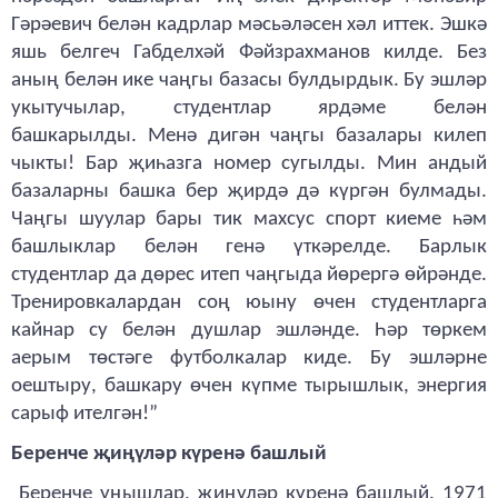
Гәрәевич белән кадрлар мәсьәләсен хәл иттек. Эшкә
яшь белгеч Габделхәй Фәйзрахманов килде. Без
аның белән ике чаңгы базасы булдырдык. Бу эшләр
укытучылар, студентлар ярдәме белән
башкарылды. Менә дигән чаңгы базалары килеп
чыкты! Бар җиһазга номер сугылды. Мин андый
базаларны башка бер җирдә дә күргән булмады.
Чаңгы шуулар бары тик махсус спорт киеме һәм
башлыклар белән генә үткәрелде. Барлык
студентлар да дөрес итеп чаңгыда йөрергә өйрәнде.
Тренировкалардан соң юыну өчен студентларга
кайнар су белән душлар эшләнде. Һәр төркем
аерым төстәге футболкалар киде. Бу эшләрне
оештыру, башкару өчен күпме тырышлык, энергия
сарыф ителгән!”
Беренче җиңүләр күренә башлый
Беренче уңышлар, җиңүләр күренә башлый. 1971