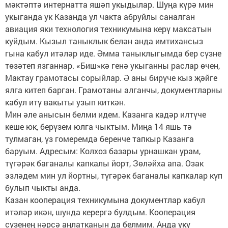
мәктәптә интернатта яшәп укыдылар. Шуңа күрә мин
укыганда ук Казанда ул чакта абруйлы саналган
авиация яки технология техникумына керү максатын
куйдым. Кызыл таныклык белән анда имтихансыз
гына кабул итәләр иде. Әмма таныклыгымда бер сүзне
төзәтеп язганнар. «Биш»кә генә укыганны раслар өчен,
Мактау грамотасы сорыйлар. Ә аны бирүче кыз җәйге
ялга китеп барган. Грамотаны алганчы, документларны
кабул итү вакыты узып киткән.
Мин әле анысын белми идем. Казанга кадәр илтүче
кеше юк, берүзем юлга чыктым. Миңа 14 яшь тә
тулмаган, үз гомеремдә беренче тапкыр Казанга
баруым. Адресым: Колхоз базары урнашкан урам,
түгәрәк баганалы капкалы йорт, Зөләйха апа. Озак
эзләдем мин ул йортны, түгәрәк баганалы капкалар күп
булып чыкты анда.
Казан кооперация техникумына документлар кабул
итәләр икән, шунда керергә булдым. Кооперация
сүзенең нәрсә аңлатканын да белмим. Анда уку