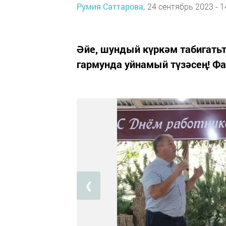
Румия Саттарова,
24 сентябрь 2023 - 1
Әйе, шундый күркәм табигать
гармунда уйнамый түзәсең! Ф
❮