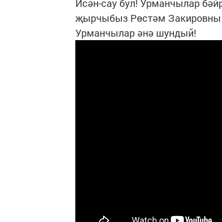
Исән-сау бул! Урманчылар бәй
җырчыбыз Рөстәм Закировны 
Урманчылар әнә шундый!