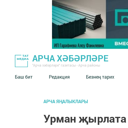
АРЧА ХӘБӘРЛӘРЕ
"Арча хәбәрләре" газетасы - Арча районы
Баш бит
Редакция
Безнең тарих
АРЧА ЯҢАЛЫКЛАРЫ
Урман җырлата д