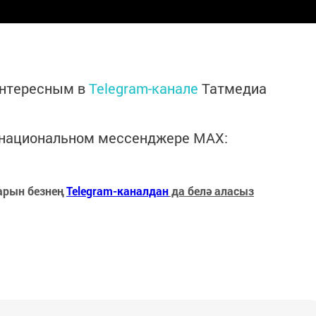
интересным в
Telegram-канале
Татмедиа
в национальном мессенджере MАХ:
арын безнең
Telegram-каналдан
да белә аласыз