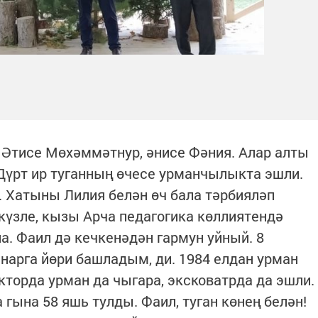
 Әтисе Мөхәммәтнур, әнисе Фәния. Алар алты
 Дүрт ир туганның өчесе урманчылыкта эшли.
. Хатыны Лилия белән өч бала тәрбияләп
үзле, кызы Арча педагогика көллиятендә
а. Фаил дә кечкенәдән гармун уйный. 8
нарга йөри башладым, ди. 1984 елдан урман
торда урман да чыгара, эксковатрда да эшли.
 гына 58 яшь тулды. Фаил, туган көнең белән!