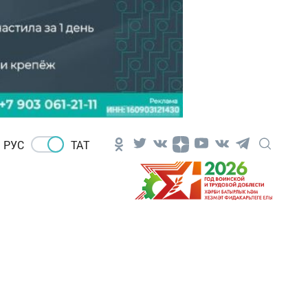
РУС
ТАТ