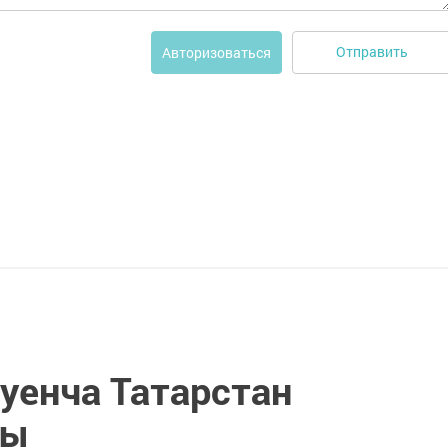
Отправить
Авторизоваться
уенча Татарстан
ды