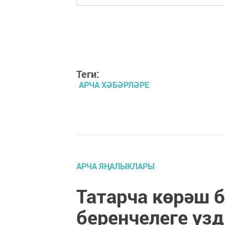
Теги:
АРЧА ХӘБӘРЛӘРЕ
АРЧА ЯҢАЛЫКЛАРЫ
Татарча көрәш б
беренчелеге уз