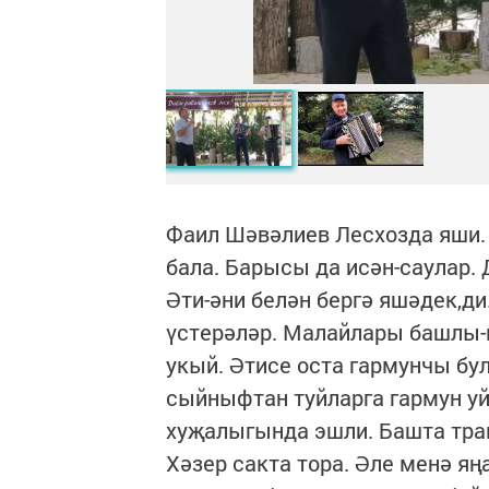
Фаил Шәвәлиев Лесхозда яши.
бала. Барысы да исән-саулар.
Әти-әни белән бергә яшәдек,ди
үстерәләр. Малайлары башлы-к
укый. Әтисе оста гармунчы бул
сыйныфтан туйларга гармун уй
хуҗалыгында эшли. Башта трак
Хәзер сакта тора. Әле менә яңа