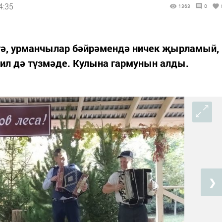
4:35
1363
0
тә, урманчылар бәйрәмендә ничек җырламый,
аил дә түзмәде. Кулына гармунын алды.
❯