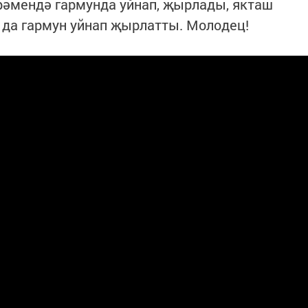
рәмендә гармунда уйнап, җырлады, якташ
да гармун уйнап җырлатты. Молодец!