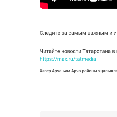
Следите за самым важным и 
Читайте новости Татарстана 
https://max.ru/tatmedia
Хәзер Арча һәм Арча районы яңалыкл