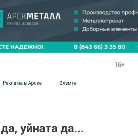
16+
Реклама в Арске
Элемтә
а, уйната да...