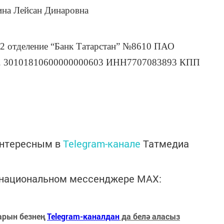
ина Лейсан Динаровна
2 отделение “Банк Татарстан” №8610 ПАО
. 30101810600000000603 ИНН7707083893 КПП
интересным в
Telegram-канале
Татмедиа
в национальном мессенджере MАХ:
арын безнең
Telegram-каналдан
да белә аласыз