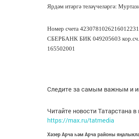
Ярдәм итәргә теләүчеләргә
: Муртаз
Номер счета 4230781026216012231
СБЕРБАНК БИК 049205603 кор.сч
165502001
Следите за самым важным и 
Читайте новости Татарстана 
https://max.ru/tatmedia
Хәзер Арча һәм Арча районы яңалыкл