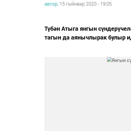
автор,
15 гыйнвар 2020 - 19:05
Түбән Атыга янгын сүндерүче
тагын да аянычлырак булыр и