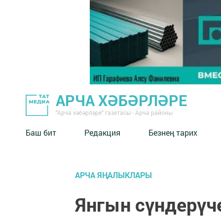
АРЧА ХӘБӘРЛӘРЕ
"Арча хәбәрләре" газетасы - Арча районы
Баш бит
Редакция
Безнең тарих
АРЧА ЯҢАЛЫКЛАРЫ
Янгын сүндерүч