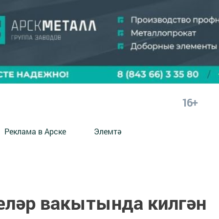
16+
Реклама в Арске
Элемтә
еләр вакытында килгән