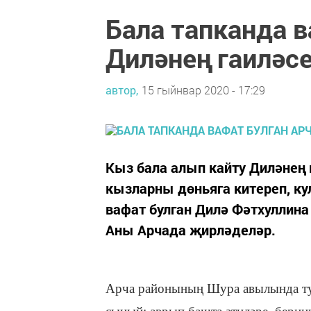
Бала тапканда 
Диләнең гаиләс
автор,
15 гыйнвар 2020 - 17:29
Кыз бала алып кайту Диләнең 
кызларны дөньяга китереп, к
вафат булган Дилә Фәтхуллин
Аны Арчада җирләделәр.
Арча районының Шура авылында туа