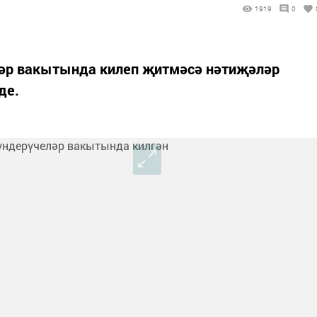
1919
0
ләр вакытында килеп җитмәсә нәтиҗәләр
де.