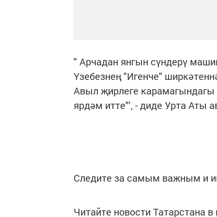
" Арчадан янгын сүндерү маш
Үзебезнең "Игенче" ширкәтеннә
Авыл җирлеге карамагындагы 
ярдәм итте"', - диде Урта Аты
Следите за самым важным и 
Читайте новости Татарстана 