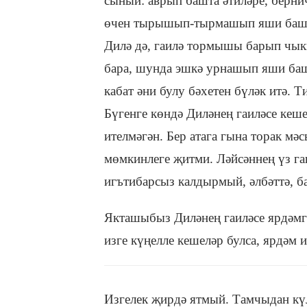
сыный: аврып башта әтиләре, бернич
өчен тырышып-тырмашып яши башлы
Дилә дә, гаилә тормышы барып чык
бара, шунда эшкә урнашып яши ба
кабат әни булу бәхетен бүләк итә. Т
Бүгенге көндә Диләнең гаиләсе кеше
ителмәгән. Бер атага гына торак мәс
мөмкинлеге җитми. Ләйсәннең үз гаи
игътибарсыз калдырмый, әлбәттә, б
Якташыбыз Диләнең гаиләсе ярдәмг
изге күңелле кешеләр булса, ярдәм 
Изгелек җирдә ятмый. Тамчыдан күл