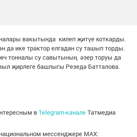
иналары вакытында килеп җитүе коткарды.
н дә ике трактор елгадан су ташып торды.
өч тонналы су савытының әзер торуы да
 авыл җирлеге башлыгы Резедә Батталова.
интересным в
Telegram-канале
Татмедиа
в национальном мессенджере MАХ: