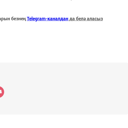
арын безнең
Telegram-каналдан
да белә аласыз