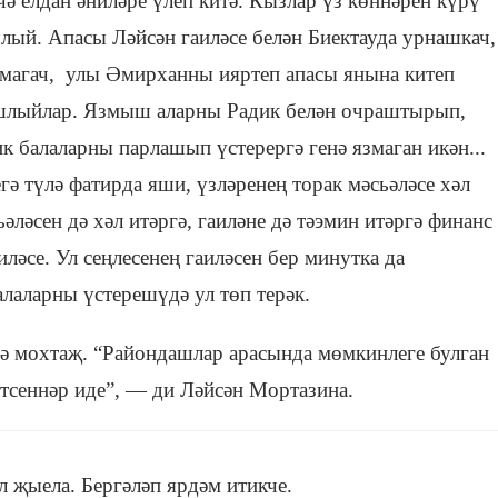
ә елдан әниләре үлеп китә. Кызлар үз көннәрен күрү
й. Апасы Ләйсән гаиләсе белән Биектауда урнашкач,
магач, улы Әмирханны ияртеп апасы янына китеп
шлыйлар. Язмыш аларны Радик белән очраштырып,
ик балаларны парлашып үстерергә генә язмаган икән...
гә түлә фатирда яши, үзләренең торак мәсьәләсе хәл
ьәләсен дә хәл итәргә, гаиләне дә тәэмин итәргә финанс
ләсе. Ул сеңлесенең гаиләсен бер минутка да
алаларны үстерешүдә ул төп терәк.
ә мохтаҗ. “Райондашлар арасында мөмкинлеге булган
итсеннәр иде”, — ди Ләйсән Мортазина.
 җыела. Бергәләп ярдәм итикче.