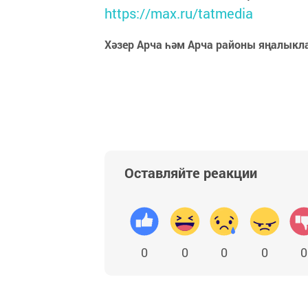
https://max.ru/tatmedia
Хәзер Арча һәм Арча районы яңалыкл
Оставляйте реакции
0
0
0
0
0