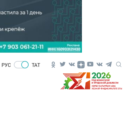
РУС
ТАТ