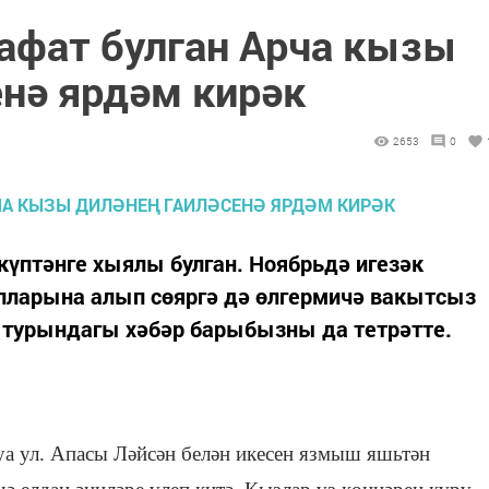
вафат булган Арча кызы
енә ярдәм кирәк
2653
0
күптәнге хыялы булган. Ноябрьдә игезәк
улларына алып сөяргә дә өлгермичә вакытсыз
а турындагы хәбәр барыбызны да тетрәтте.
 ул. Апасы Ләйсән белән икесен язмыш яшьтән