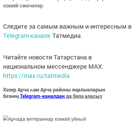
хоккей сөючеләр.
Следите за самым важным и интересным в
Telegram-канале
Татмедиа
Читайте новости Татарстана в
национальном мессенджере MАХ:
https://max.ru/tatmedia
Хәзер Арча һәм Арча районы яңалыкларын
безнең
Telegram-каналдан
да белә аласыз