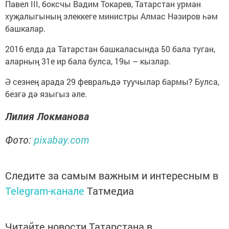
Павел III, боксчы Вадим Токарев, Татарстан урман
хуҗалыгының элеккеге министры Алмас Нәзиров һәм
башкалар.
2016 елда да Татарстан башкаласында 50 бала туган,
аларның 31е ир бала булса, 19ы – кызлар.
Ә сезнең арада 29 февральдә туучылар бармы? Булса,
безгә дә языгыз әле.
Лилия Локманова
Фото:
pixabay.com
Следите за самым важным и интересным в
Telegram-канале
Татмедиа
Читайте новости Татарстана в