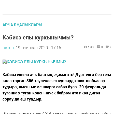
АРЧА ЯҢАЛЫКЛАРЫ
Кәбисә елы куркынычмы?
автор,
19 гыйнвар 2020 - 17:15
1509
0
0
Кәбисә елына аяк бастык, җәмәгать! Дүрт елга бер генә
килә торган 366 тәүлекле ел күпләрдә шик-шөбһәләр
тудыра, имеш-мимешләргә сәбәп була. 29 февральдә
туганнар туган көнен ничек бәйрәм итә икән дигән
сорау да еш туадыр.
Шәхсән минем өчен 2016 елдагы соңгы кәбисә елы бик