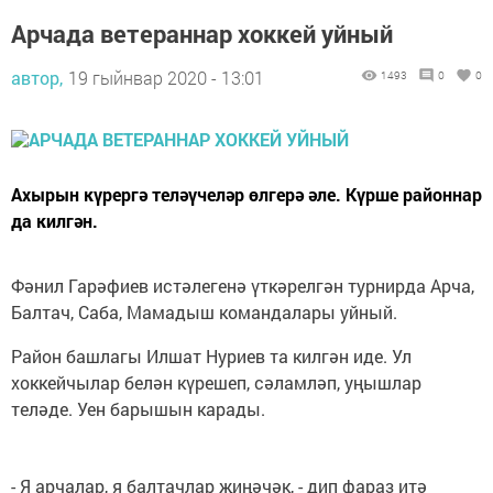
Арчада ветераннар хоккей уйный
автор,
19 гыйнвар 2020 - 13:01
1493
0
0
Ахырын күрергә теләүчеләр өлгерә әле. Күрше районнар
да килгән.
Фәнил Гарәфиев истәлегенә үткәрелгән турнирда Арча,
Балтач, Саба, Мамадыш командалары уйный.
Район башлагы Илшат Нуриев та килгән иде. Ул
хоккейчылар белән күрешеп, сәламләп, уңышлар
теләде. Уен барышын карады.
- Я арчалар, я балтачлар җиңәчәк, - дип фараз итә