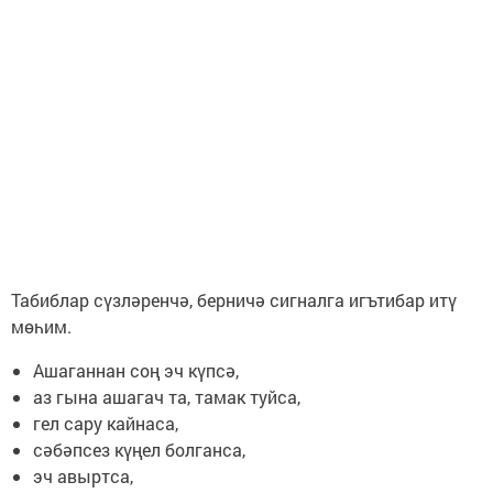
Табиблар сүзләренчә, берничә сигналга игътибар итү
мөһим.
Ашаганнан соң эч күпсә,
аз гына ашагач та, тамак туйса,
гел сару кайнаса,
сәбәпсез күңел болганса,
эч авыртса,