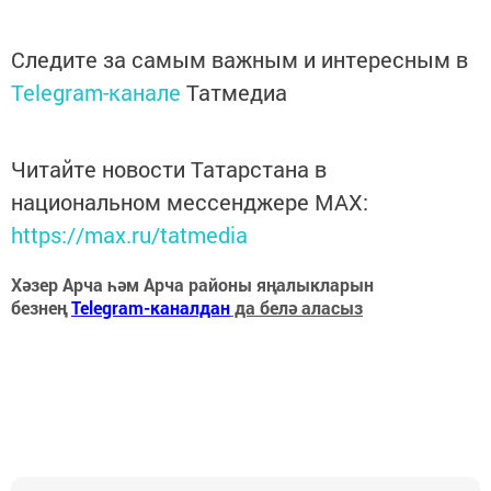
Следите за самым важным и интересным в
Telegram-канале
Татмедиа
Читайте новости Татарстана в
национальном мессенджере MАХ:
https://max.ru/tatmedia
Хәзер Арча һәм Арча районы яңалыкларын
безнең
Telegram-каналдан
да белә аласыз