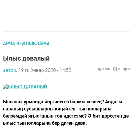
АРЧА ЯҢАЛЫКЛАРЫ
Ылыс дәвалый
автор,
19 гыйнвар 2020 - 14:52
1499
0
0
Ылыслы урманда йөргәнегез бармы сезнең? Андагы
һаваның сулышларны киңәйтеп, тын юлларына
бәлзәмдәй ягылганын тоя идегезме? Ә бит дөрестән дә
ылыс тын юлларына бер дигән дәва.