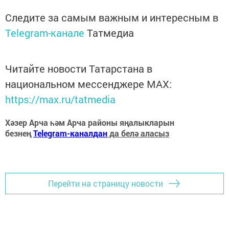
Следите за самым важным и интересным в
Telegram-канале
Татмедиа
Читайте новости Татарстана в
национальном мессенджере MАХ:
https://max.ru/tatmedia
Хәзер Арча һәм Арча районы яңалыкларын
безнең
Telegram-каналдан
да белә аласыз
Перейти на страницу новости