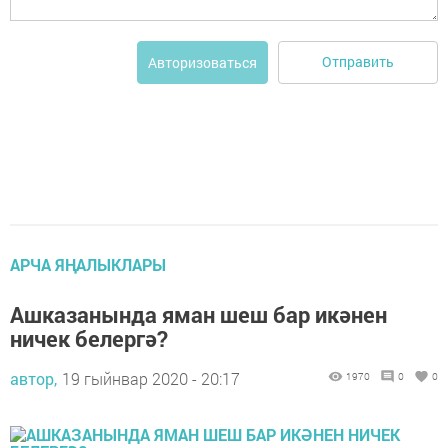
Отправить
Авторизоваться
АРЧА ЯҢАЛЫКЛАРЫ
Ашказанында яман шеш бар икәнен
ничек белергә?
автор,
19 гыйнвар 2020 - 20:17
1970
0
0