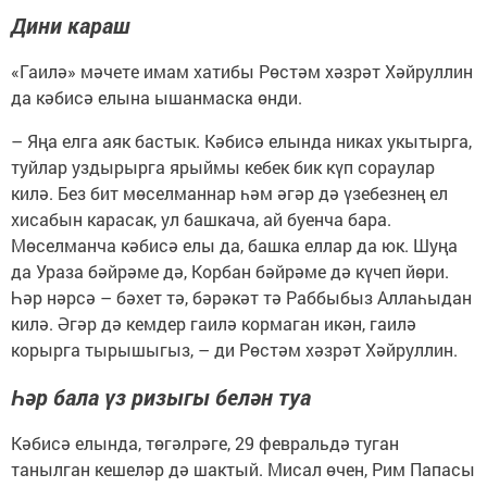
Дини караш
«Гаилә» мәчете имам хатибы Рөстәм хәзрәт Хәйруллин
да кәбисә елына ышанмаска өнди.
– Яңа елга аяк бастык. Кәбисә елында никах укытырга,
туйлар уздырырга ярыймы кебек бик күп сораулар
килә. Без бит мөселманнар һәм әгәр дә үзебезнең ел
хисабын карасак, ул башкача, ай буенча бара.
Мөселманча кәбисә елы да, башка еллар да юк. Шуңа
да Ураза бәйрәме дә, Корбан бәйрәме дә күчеп йөри.
Һәр нәрсә – бәхет тә, бәрәкәт тә Раб­быбыз Аллаһыдан
килә. Әгәр дә кемдер гаилә кормаган икән, гаилә
корырга тырышыгыз, – ди Рөстәм хәзрәт Хәйруллин.
Һәр бала үз ризыгы белән туа
Кәбисә елында, төгәлрәге, 29 февральдә туган
танылган кешеләр дә шактый. Мисал өчен, Рим Папасы