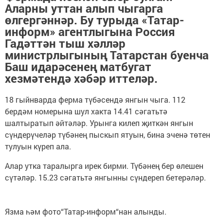
Аларны уттан алып чыгарга
өлгергәннәр. Бу турыда «Татар-
информ» агентлыгына Россия
Гадәттән тыш хәлләр
министрлыгының Татарстан буенча
Баш идарәсенең матбугат
хезмәтендә хәбәр иттеләр.
18 гыйнварда ферма түбәсендә янгын чыга. 112
бердәм номерына шул хакта 14.41 сәгатьтә
шалтыратып әйтәләр. Урынга килеп җиткән янгын
сүндерүчеләр түбәнең пыскып ятуын, бина эченә төтен
тулуын күреп ала.
Алар утка таралырга ирек бирми. Түбәнең бер өлешен
сүтәләр. 15.23 сәгатьтә янгынны сүндереп бетерәләр.
Язма һәм фото“Татар-информ“нан алынды.