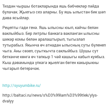
Тиздән чыршы ботакларында яшь бәбчекләр пәйда
булачак. Җыегыз сез аларны. Бу яшь ылыстан бик шәп
дәва ясыйлар.
Рецепты гади генә. Яшь ылысны юып, кайчы белән
ваклыйбыз. Бер литрлы банкага вакланган ылысны
шикәр комы белән аралаштырып, тыгызлап
тутырабыз. Якынча өч атнадан ылысның суты бүленеп
чыга. Аны сөзеп, суыткычта саклыйбыз. Шушы сут
беткәнче көнгә өч тапкыр 1 чәй кашыгы кабып куябыз.
Кыш дәвамында үпкәгә җыелган бөтен какырыкны
чыгарып бетерәчәк.
http://syuyumbike.ru/
http://baltaci.ru/news/s%D3%99lam%D3%99tlek/ylys-
dvalyy