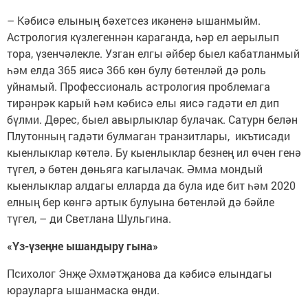
– Кәбисә елының бәхетсез икәненә ышанмыйм.
Астрология күзлегеннән караганда, һәр ел аерылып
тора, үзенчәлекле. Узган елгы әйбер быел кабатланмый
һәм елда 365 яисә 366 көн булу бөтенләй дә роль
уйнамый. Профессиональ астрология проблемага
тирәнрәк карый һәм кәбисә елы яисә гадәти ел дип
бүлми. Дөрес, быел авырлыклар булачак. Сатурн белән
Плутонның гадәти булмаган транзитлары, икътисади
кыенлыклар көтелә. Бу кыенлыклар безнең ил өчен генә
түгел, ә бөтен дөньяга кагылачак. Әмма мондый
кыенлыклар алдагы елларда да була иде бит һәм 2020
елның бер көнгә артык булуына бөтенләй дә бәйле
түгел, – ди Светлана Шульгина.
«Үз-үзеңне ышандыру гына»
Психолог Энҗе Әхмәтҗанова да кәбисә елындагы
юрауларга ышанмаска өнди.