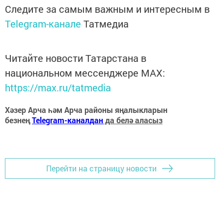
Следите за самым важным и интересным в
Telegram-канале
Татмедиа
Читайте новости Татарстана в
национальном мессенджере MАХ:
https://max.ru/tatmedia
Хәзер Арча һәм Арча районы яңалыкларын
безнең
Telegram-каналдан
да белә аласыз
Перейти на страницу новости