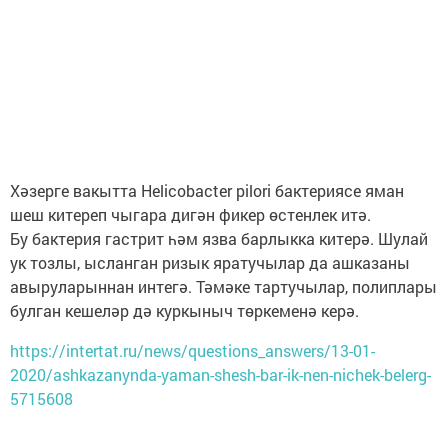
Хәзерге вакытта Helicobacter pilori бактериясе яман
шеш китереп чыгара дигән фикер өстенлек итә.
Бу бактерия гастрит һәм язва барлыкка китерә. Шулай
ук тозлы, ысланган ризык яратучылар да ашказаны
авыруларыннан интегә. Тәмәке тартучылар, полиплары
булган кешеләр дә куркыныч төркеменә керә.
https://intertat.ru/news/questions_answers/13-01-
2020/ashkazanynda-yaman-shesh-bar-ik-nen-nichek-belerg-
5715608