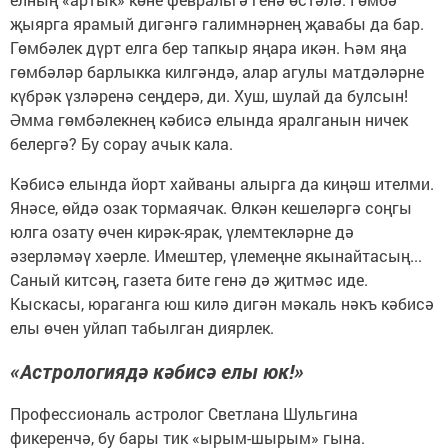
җыярга ярамый дигәнгә галимнәрнең җавабы да бар.
Гөмбәлек дүрт елга бер тапкыр яңара икән. Һәм яңа
гөмбәләр барлыкка килгәндә, алар агулы матдәләрне
күбрәк үзләренә сеңдерә, ди. Хуш, шулай да булсын!
Әмма гөмбәлекнең кәбисә елында яралганын ничек
белергә? Бу сорау ачык кала.
Кәбисә елында йорт хайваны алырга да киңәш ителми.
Янәсе, өйдә озак тормаячак. Өлкән кешеләргә соңгы
юлга озату өчен кирәк-ярак, үлемтекләрне дә
әзерләмәү хәерле. Имештер, үлемеңне якынайтасың...
Саный китсәң, газета бите генә дә җитмәс иде.
Кыскасы, юраганга юш килә дигән мәкаль нәкъ кәбисә
елы өчен уйлап табылган диярлек.
«Астрологиядә кәбисә елы юк!»
Профессиональ астролог Светлана Шульгина
фикеренчә, бу бары тик «ырым-шырым» гына.