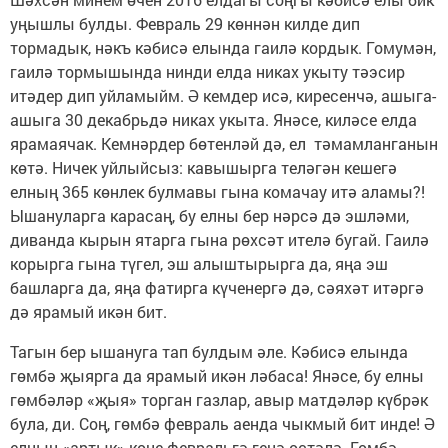
уңышлы булды. Февраль 29 көннән килде дип
тормадык, нәкъ кәбисә елында гаилә кордык. Гомумән,
гаилә тормышында нинди елда никах укыту тәэсир
итәдер дип уйламыйм. Ә кемдер исә, киресенчә, ашыга-
ашыга 30 декабрьдә никах укыта. Янәсе, киләсе елда
ярамаячак. Кемнәрдер бөтенләй дә, ел тәмамланганын
көтә. Ничек уйлыйсыз: кавышырга теләгән кешегә
елның 365 көнлек булмавы гына комачау итә аламы?!
Ышануларга карасаң, бу елны бер нәрсә дә эшләми,
диванда кырын ятарга гына рөхсәт ителә бугай. Гаилә
корырга гына түгел, эш алыштырырга да, яңа эш
башларга да, яңа фатирга күченергә дә, сәяхәт итәргә
дә ярамый икән бит.
Тагын бер ышануга тап булдым әле. Кәбисә елында
гөмбә җыярга да ярамый икән ләбаса! Янәсе, бу елны
гөмбәләр «җыя» торган газлар, авыр матдәләр күбрәк
була, ди. Соң, гөмбә февраль аенда чыкмый бит инде! Ә
елның «артык» көне февральгә генә өстәлә. Гөмбә