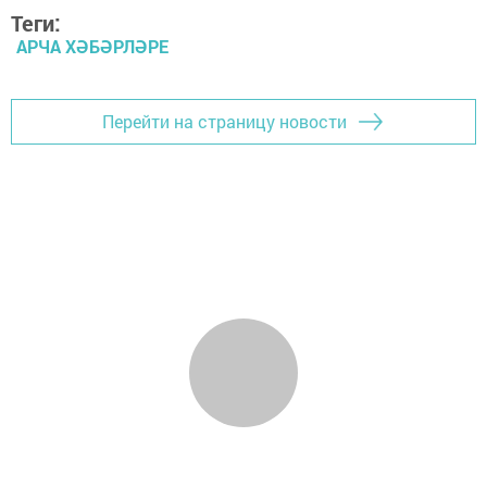
Теги:
АРЧА ХӘБӘРЛӘРЕ
Перейти на страницу новости