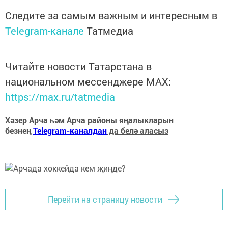
Следите за самым важным и интересным в
Telegram-канале
Татмедиа
Читайте новости Татарстана в
национальном мессенджере MАХ:
https://max.ru/tatmedia
Хәзер Арча һәм Арча районы яңалыкларын
безнең
Telegram-каналдан
да белә аласыз
Перейти на страницу новости