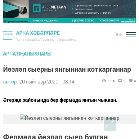
АРЧА ХӘБӘРЛӘРЕ
16+
"Арча хәбәрләре" газетасы - Арча районы
АРЧА ЯҢАЛЫКЛАРЫ
Йөзләп сыерны янгыннан коткарганнар
автор,
20 гыйнвар 2020 - 08:14
2715
0
0
Әгерҗе районында бер фермада янгын чыккан.
Фермада йөзләп сыер булган.