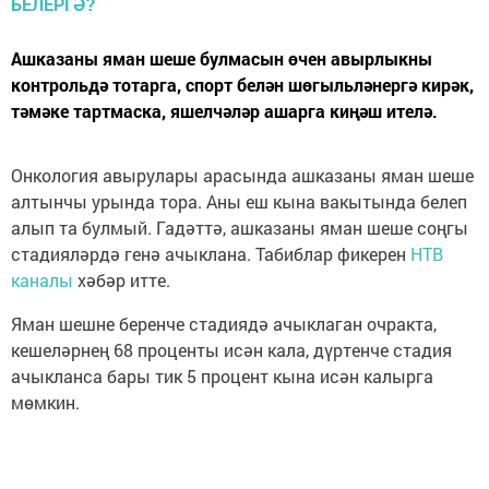
Ашказаны яман шеше булмасын өчен авырлыкны
контрольдә тотарга, спорт белән шөгыльләнергә кирәк,
тәмәке тартмаска, яшелчәләр ашарга киңәш ителә.
Онкология авырулары арасында ашказаны яман шеше
алтынчы урында тора. Аны еш кына вакытында белеп
алып та булмый. Гадәттә, ашказаны яман шеше соңгы
стадияләрдә генә ачыклана. Табиблар фикерен
НТВ
каналы
хәбәр итте.
Яман шешне беренче стадиядә ачыклаган очракта,
кешеләрнең 68 проценты исән кала, дүртенче стадия
ачыкланса бары тик 5 процент кына исән калырга
мөмкин.