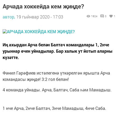
Арчада хоккейда кем җиңде?
автор,
19 гыйнвар 2020 - 17:03
1824
0
1
Иң ахырдан Арча белән Балтач командалары 1, 2нче
урыннар өчен уйнадылар. Бар халык ут йотып аларны
күзәтте.
Фәнил Гарәфиев истәлегенә үткәрелгән ярышта Арча
командасы җиңде! 3:2 гол белән!
4 команда уйнады. Арча, Балтач, Саба һәм Мамадыш.
1 нче Арча, 2нче Балтач, 3нче Мамадыш, 4нче Саба.