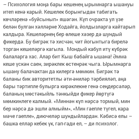
– Психология моңа бары кешенең ырымнарга ышануы
итеп кенә карый. Кешелек борынгыдан табигать
көчләренә «буйсынып» яшәгән. Күп очракта ул үзе
белән булган хәлләрне Ходайга, йолдызларга кайтарып
калдыра. Кешеләрнең бер өлеше хәзер дә шундый
фикердә. Бу бигрәк тә хисчән, чит йогынтыга бирелә
торган кешеләргә кагыла. Мондый кабул итү күбрәк
балаларга хас. Алар бит Кыш бабайга ышана! Әмма
кеше үскән саен, зирәклек өстенрәк чыга. Ырымнарга
ышану балачактан да килергә мөмкин. Бигрәк тә
баланы бик авторитетлы әти-әниләр тәрбияләп, аңа
бары тәртипле булырга кирәклекне генә сеңдерсәләр,
баланың мөстәкыйль тәнкыйди фикер йөртүгә
мөмкинлеге калмый. «Миннән күп нәрсә тормый, мин
бер нәрсә дә эшли алмыйм», «Мин гаепле түгел, кара
мәче гаепле», диючеләр шундыйлардан. Кәбисә елы –
башка еллар кебек үк, гап-гади ел, – ди психолог.