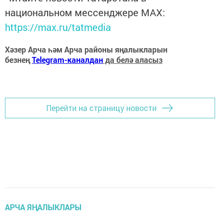
национальном мессенджере MАХ:
https://max.ru/tatmedia
Хәзер Арча һәм Арча районы яңалыкларын
безнең
Telegram-каналдан
да белә аласыз
Перейти на страницу новости
АРЧА ЯҢАЛЫКЛАРЫ