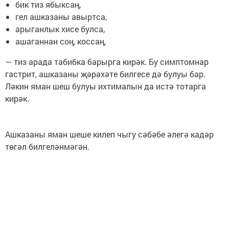
бик тиз ябыксаң,
гел ашказаны авыртса,
арыганлык хисе булса,
ашаганнан соң, коссаң,
— тиз арада табибка барырга кирәк. Бу симптомнар
гастрит, ашказаны җәрәхәте билгесе дә булуы бар.
Ләкин яман шеш булуы ихтималын да истә тотарга
кирәк.
Ашказаны яман шеше килеп чыгу сәбәбе әлегә кадәр
төгәл билгеләнмәгән.