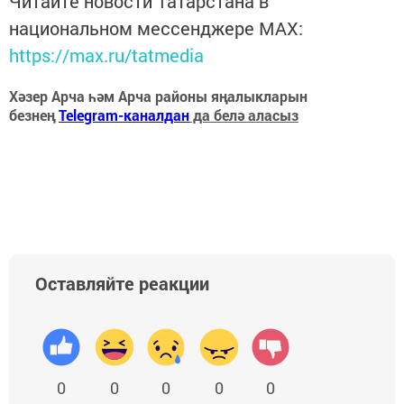
Читайте новости Татарстана в
национальном мессенджере MАХ:
https://max.ru/tatmedia
Хәзер Арча һәм Арча районы яңалыкларын
безнең
Telegram-каналдан
да белә аласыз
Оставляйте реакции
0
0
0
0
0