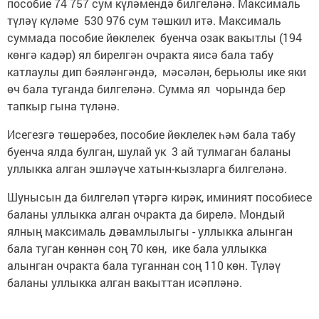
пособие 74 757 сум күләмендә билгеләнә. Максималь
түләү күләме 530 976 сум тәшкил итә. Максималь
суммада пособие йөклелек буенча озак вакытлы (194
көнгә кадәр) ял бирелгән очракта яисә бала табу
катлаулы дип бәяләнгәндә, мәсәлән, берьюлы ике яки
өч бала туганда билгеләнә. Сумма ял чорында бер
тапкыр гына түләнә.
Исегезгә төшерәбез, пособие йөклелек һәм бала табу
буенча ялда булган, шулай ук 3 ай тулмаган баланы
уллыкка алган эшләүче хатын-кызларга билгеләнә.
Шунысын да билгеләп үтәргә кирәк, иминият пособиесе
баланы уллыкка алган очракта да бирелә. Мондый
ялның максималь дәвамлылыгы - уллыкка алынган
бала туган көннән соң 70 көн, ике бала уллыкка
алынган очракта бала туганнан соң 110 көн. Түләү
баланы уллыкка алган вакыттан исәпләнә.