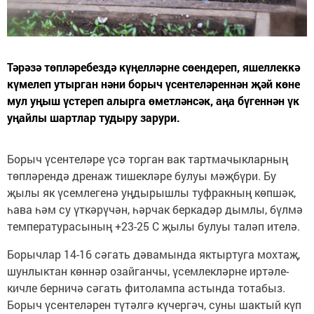
Тәрәзә төпләребездә күңелләрне сөендереп, яшеллеккә
күмелеп утырган нәни борыч үсентеләреннән җәй көне
мул уңыш үстереп алырга өметләнсәк, аңа бүгеннән үк
уңайлы шартлар тудыру зарури.
Борыч үсентеләре үсә торган вак тартмачыкларның
төпләрендә дренаж тишекләре булуы мәҗбүри. Бу
җылы як үсемлегенә уңдырышлы туфракның көпшәк,
һава һәм су үткәрүчән, һәрчак беркадәр дымлы, бүлмә
температурасының +23-25 С җылы булуы таләп ителә.
Борычлар 14-16 сәгать дәвамында яктыртуга мохтаҗ,
шунлыктан көннәр озайганчы, үсемлекләрне иртәле-
кичле берничә сәгать фитолампа астында тотабыз.
Борыч үсентеләрен түтәлгә күчергәч, суны шактый күп