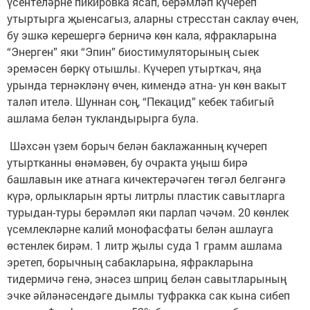
үсентеләрне пикировка ясап, берәмләп күчереп
утыртырга җыенсагыз, аларны стресстан саклау өчен,
бу эшкә керешергә берничә көн кала, яфракларына
“Энерген” яки “Эпин” биостимуляторының сыек
эремәсен бөркү отышлы. Күчереп утырткач, яңа
урында тернәкләнү өчен, кимендә атна- ун көн вакыт
таләп ителә. Шуннан соң, “Пекацид” кебек табигый
ашлама белән тукландырырга була.
Шәхсән үзем борыч белән баклажанның күчереп
утыртканны өнәмәвен, бу очракта уңыш бирә
башлавын ике атнага кичектерәчәген төгәл белгәнгә
күрә, орлыкларын ярты литрлы пластик савытларга
турыдан-туры берәмләп яки парлап чәчәм. 20 көнлек
үсемлекләрне калий монофасфаты белән ашлауга
өстенлек бирәм. 1 литр җылы суда 1 грамм ашлама
эретеп, борычның сабакларына, яфракларына
тидермичә генә, энәсез шприц белән савытларының
эчке әйләнәсендәге дымлы туфракка сак кына сибеп