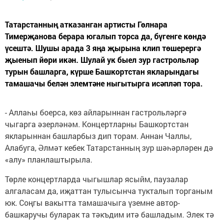
Татарстанның атказанган артисты Гөлнара
Тимерҗанова берара югалып торса да, бүгенге көндә
үсештә. Шушы арада 3 яңа җырына клип төшерергә
җыенып йөри икән. Шулай ук быел зур гастрольләр
турын башларга, күрше Башкортстан якларындагы
тамашачы белән элемтәне ныгытырга исәпләп тора.
- Аллаһы боерса, көз айларыннан гастрольләргә
чыгарга әзерләнәм. Концертларны Башкортстан
якларыннан башларбыз дип торам. Аннан Чаллы,
Алабуга, Әлмәт кебек Татарстанның зур шәһәрләрен дә
«алу» планлаштырыла.
Төрле концертларда чыгышлар ясыйм, паузалар
алгаласам да, иҗаттан тулысынча тукталып торганым
юк. Соңгы вакытта тамашачыга үземне автор-
башкаручы буларак та тәкъдим итә башладым. Элек тә