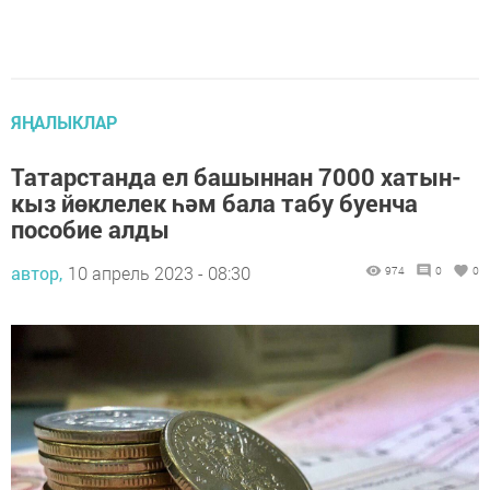
ЯҢАЛЫКЛАР
Татарстанда ел башыннан 7000 хатын-
кыз йөклелек һәм бала табу буенча
пособие алды
автор,
10 апрель 2023 - 08:30
974
0
0