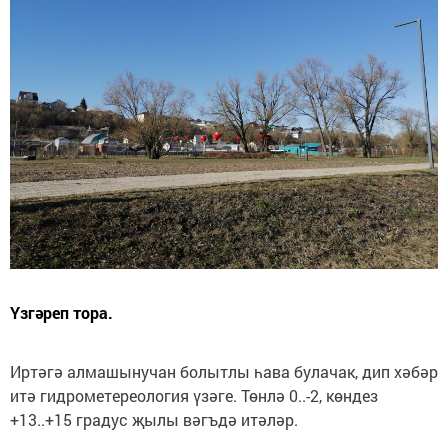
Үзгәреп тора.
Иртәгә алмашынучан болытлы һава булачак, дип хәбәр
итә гидрометереология үзәге. Төнлә 0..-2, көндез
+13..+15 градус җылы вәгъдә итәләр.