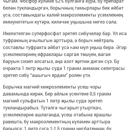
чыгам. Фосфор күләме 52% булганга күрә, бу препарат
белән тукландыргач, борычның тамырлары бик әйбәт
үсә, составындагы калий макроэлементы үсемлекнең
иммунитетын күтәрә, киләчәк уңышына нигез сала.
Икеләтелгән суперфосфат эретеп сибүчеләр бар. Ул исә
туфракның ачылыгын арттыра, ә борыч нейтраль
составлы туфракта әйбәт үсә һәм мул уңыш бирә. Әгәр
үсемлекләрнең яфраклары саргая төшүен, вагая
баруын сизеп алсагыз, аңа азот җитми дигән сүз. Бу
очракта 1 литр җылы суда 1 грамм аммиак селитрасы
эретеп сибү “ашыгыч ярдәм” ролен үти.
Борычка магний микроэлементы үсеш чоры
дәвамында кирәк. Бер айлык үсентене 0,5 грамм
магний сульфатын 1 литр җылы суда эретеп
тукландырабыз. Түтәлгә чыгарып утырткач,
үсемлекләрне ашлаганда, үсеш этабына ярашлы
рәвештә, бу макроэлементның күләмен арттыра
барырга: 1 литр суга 1-1,5 грамм нисбәтеннән, бу