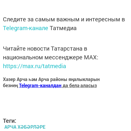
Следите за самым важным и интересным в
Telegram-канале
Татмедиа
Читайте новости Татарстана в
национальном мессенджере MАХ:
https://max.ru/tatmedia
Хәзер Арча һәм Арча районы яңалыкларын
безнең
Telegram-каналдан
да белә аласыз
Теги:
АРЧА ХӘБӘРЛӘРЕ