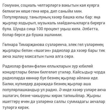
Гомумән, социаль челтәрләргә вакытын кая куярга
белмәгән кеше генә керә, дип саныйм мин.
Популярлашу, танылуның хәзер башка юлы бар: яңа
җырлар яздырып, музыкаль мәйданчыкларга бирергә
була. Шунда сиңа 100 процент уңыш килә. Әлбәттә,
болар берсе дә бушка эшләнми.
Гөлнара Тимарҗанова сүзләренчә, элек гел үзләренең
җырлары белән «яшәгән» радиолар да хәзер бары тик
акча эшләү максатын гына алга сөрә.
Радиолар фәлән-фәлән еллыкларын зур юбилей
концертлары белән билгеләп үтәләр. Кайсыдыр чорда
радиоларда көннәр буе безнең җырлар әйләнә иде.
Бәлки, күпмедер дәрәҗәдә безнең җырлар аша
популярлашкандыр ул радио. Ә инде хәзер үзләре акча
эшләгәч, безне чакыруны кирәк тапмыйлар. Җырны
ишеттерү өчен дә үзләренә саллы суммадагы акчалар
түләргә кирәк.