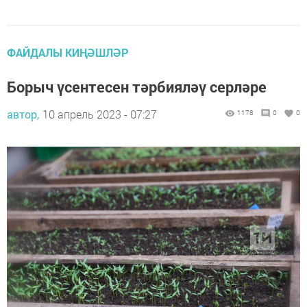
ФАЙДАЛЫ КИҢӘШЛӘР
Борыч үсентесен тәрбияләү серләре
автор,
10 апрель 2023 - 07:27
1178
0
0