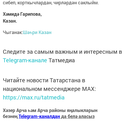
сибеп, корткычлардан, чирләрдән саклыйм.
Хәмидә Гарипова,
Казан.
Чыганак:
Шәһри Казан
Следите за самым важным и интересным в
Telegram-канале
Татмедиа
Читайте новости Татарстана в
национальном мессенджере MАХ:
https://max.ru/tatmedia
Хәзер Арча һәм Арча районы яңалыкларын
безнең
Telegram-каналдан
да белә аласыз