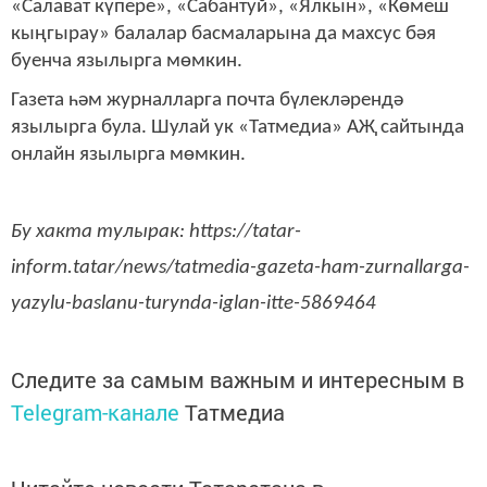
«Салават күпере», «Сабантуй», «Ялкын», «Көмеш
кыңгырау» балалар басмаларына да махсус бәя
буенча язылырга мөмкин.
Газета һәм журналларга почта бүлекләрендә
язылырга була. Шулай ук «Татмедиа» АҖ сайтында
онлайн язылырга мөмкин.
Бу хакта тулырак: https://tatar-
inform.tatar/news/tatmedia-gazeta-ham-zurnallarga-
yazylu-baslanu-turynda-iglan-itte-5869464
Следите за самым важным и интересным в
Telegram-канале
Татмедиа