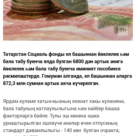
Татарстан Социаль фонды ел башыннан йөклелек һәм
бала табу буенча ялда булган 6800 дән артык әнигә
йөклелек һәм бала табу буенча иминият пособиесе
рәсмиләштерде. Гомумән алганда, ел башыннан аларга
872,3 млн сумнан артык акча күчерелгән.
Ярдәм күләме хатын-кызның хезмәт хакы күләменә,
бала табуның катлаулылыгына һәм кайбер башка
факторларга бәйле. Тулы эш көненә эшкә
урнаштырылган эшләүче әниләр өчен отпускның
стандарт дәвамлылыгы - 140 көн булган очракта,