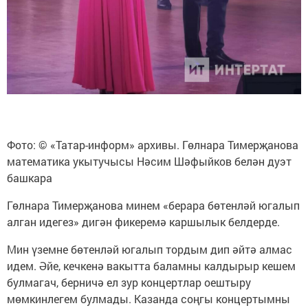
Фото: © «Татар-информ» архивы. Гөлнара Тимерҗанова
математика укытучысы Нәсим Шәфыйков белән дуэт
башкара
Гөлнара Тимерҗанова минем «берара бөтенләй югалып
алган идегез» дигән фикеремә каршылык белдерде.
Мин үземне бөтенләй югалып тордым дип әйтә алмас
идем. Әйе, кечкенә вакытта баламны калдырыр кешем
булмагач, берничә ел зур концертлар оештыру
мөмкинлегем булмады. Казанда соңгы концертымны