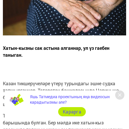
Хатын-кызны сак астына алганнар, ул үз гаебен
таныган.
Казан тикшерүчеләре үтерү турындагы эшне судка
тапшырганнар. Татарстан башкаласында Царицыно
Яшь Татмедиа проектының яңа видеосын
бистәсендә булган фаҗигада 60 яшьлек хатын-кыз
карадыгызмы әле?
шикләнелә.
Карарга
Тикшерү фикеренчә, үтерү 2 февральдә мәҗлес
барышында булган. Бер мәлдә ике хатын-кыз