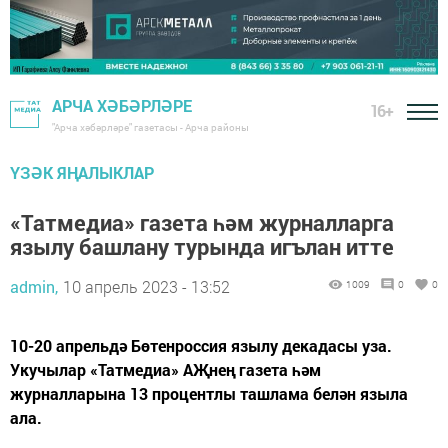
АРЧА ХӘБӘРЛӘРЕ
16+
"Арча хәбәрләре" газетасы - Арча районы
ҮЗӘК ЯҢАЛЫКЛАР
«Татмедиа» газета һәм журналларга
язылу башлану турында игълан итте
admin,
10 апрель 2023 - 13:52
1009
0
0
10-20 апрельдә Бөтенроссия язылу декадасы уза.
Укучылар «Татмедиа» АҖнең газета һәм
журналларына 13 процентлы ташлама белән языла
ала.