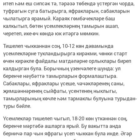
итеп һәм еш сипсәк тә, тәрәзә төбендә үстергән чорда,
туфрагын суга батырырга, яфракларын, сабакларын
чылатырга ярамый. Караяк гөмбәчекләре баш
калкытып, бөтен үсемлекләрнең тамырын ашап,
черетеп, ике-өч көндә юк итәргә мөмкин.
Тишелеп чыкканнан соң, 10-12 көн дәвамында
үсемлекләрне тукландырырга кирәкми, чөнки старт
өчен кирәкле файдалы матдәләрне орлыклары биреп
калдырган була. Борычның үзенчәлеге шунда: ул
беренче нәүбәттә тамырларын формалаштыра.
Сабаклары, яфраклары үсеше, чәчәкләренең саны,
җимшәннәренең сыйфаты, үсентенең ныклыгы,
тамырларының көчле һәм тармаклы булуына турыдан-
туры бәйле.
Үсемлекләр тишелеп чыгып, 18-20 көн үткәннән соң,
беренче мәртәбә ашларга ярый. Бу вакытта анда
берничә пар чын яфрагы үсеп чыккан була инде. Әгәр