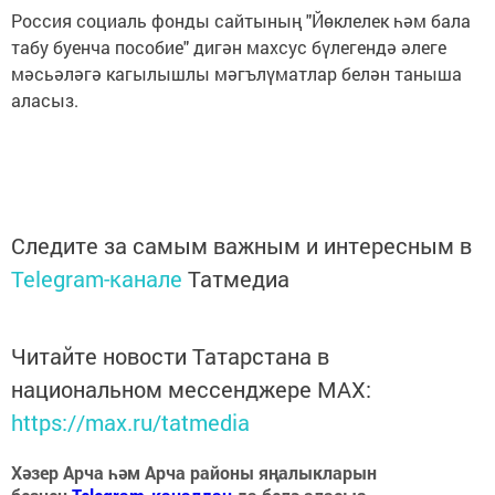
Россия социаль фонды сайтының "Йөклелек һәм бала
табу буенча пособие" дигән махсус бүлегендә әлеге
мәсьәләгә кагылышлы мәгълүматлар белән таныша
аласыз.
Следите за самым важным и интересным в
Telegram-канале
Татмедиа
Читайте новости Татарстана в
национальном мессенджере MАХ:
https://max.ru/tatmedia
Хәзер Арча һәм Арча районы яңалыкларын