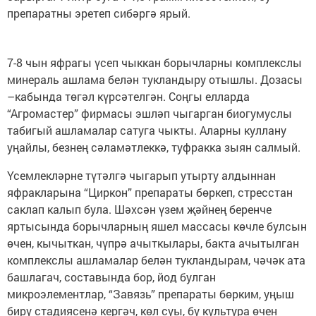
препаратны эретеп сибәргә ярый.
7-8 чын яфрагы үсеп чыккан борычларны комплекслы
минераль ашлама белән тукландыру отышлы. Дозасы
–кабында төгәл күрсәтелгән. Соңгы елларда
“Агромастер” фирмасы эшләп чыгарган биогумуслы
табигый ашламалар сатуга чыкты. Аларны куллану
уңайлы, безнең сәламәтлеккә, туфракка зыян салмый.
Үсемлекләрне түтәлгә чыгарып утырту алдыннан
яфракларына “Циркон” препараты бөркеп, стресстан
саклап калып була. Шәхсән үзем җәйнең беренче
яртысында борычларның яшел массасы көчле булсын
өчен, кычыткан, чүпрә ачыткылары, бакта ачытылган
комплекслы ашламалар белән тукландырам, чәчәк ата
башлагач, составында бор, йод булган
микроэлементлар, “Завязь” препараты бөрким, уңыш
бирү стадиясенә кергәч, көл суы, бу культура өчен