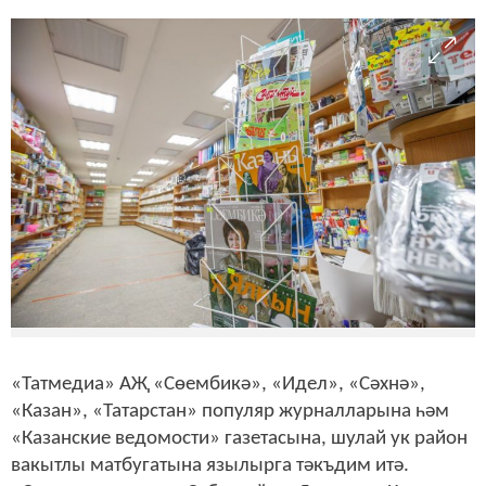
«Татмедиа» АҖ «Сөембикә», «Идел», «Сәхнә»,
«Казан», «Татарстан» популяр журналларына һәм
«Казанские ведомости» газетасына, шулай ук район
вакытлы матбугатына язылырга тәкъдим итә.