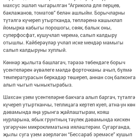
махсус эшләп чыгарылган “Агрикола для перцев,
баклажанов, томатов” белән ашлыйм. Борычларны
түтәлгә күчереп утыртканда, төпләренә кашыклап
йомырка кабыгы порошогы, сөяк, балык оны,
суперфосфат, кушучлап черемә, салып калдыру
отышлы. Кайберәүләр учлап иске мендәр мамыгы
салып калдыруны хуплый.
Көннәр җылыта башлагач, тәрәзә төбендәге борыч
үсентеләрен әүвәлеге мәлдә форточканы ачып, бүлмә
температурасын беркадәр төшереп, аннан соң балконга
алып чыгып чыныктырабыз.
Шәхсән үзем үсентеләрне бакчага алып баргач, түтәлгә
күчереп утыртканчы, теплицага кертеп куеп, атна-ун көн
дәвамында яңа урынга җайлаштырам, кояш
нурларына, ябык грунтның тәүлек дәвамында кискен
үзгәрүчән микроклиматына ияләштерәм. Сугарганда,
җылы суга үзем әзерләгән “Бессараб эремәсе” кушып