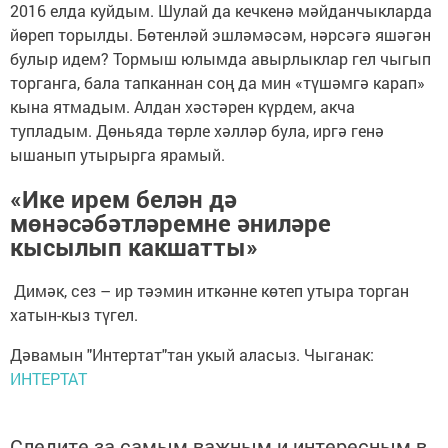
2016 елда куйдым. Шулай да кечкенә мәйданчыкларда
йөреп торылды. Бөтенләй эшләмәсәм, нәрсәгә яшәгән
булыр идем? Тормыш юлымда авырлыклар гел чыгып
торганга, бала тапканнан соң да мин «түшәмгә карап»
кына ятмадым. Алдан хәстәрен күрдем, акча
тупладым. Дөньяда төрле хәлләр була, иргә генә
ышанып утырырга ярамый.
«Ике ирем белән дә
мөнәсәбәтләремне әниләре
кысылып какшатты»
Димәк, сез – ир тәэмин иткәнне көтеп утыра торган
хатын-кыз түгел.
Дәвамын "Интертат"тан укый аласыз. Чыганак:
ИНТЕРТАТ
Следите за самым важным и интересным в