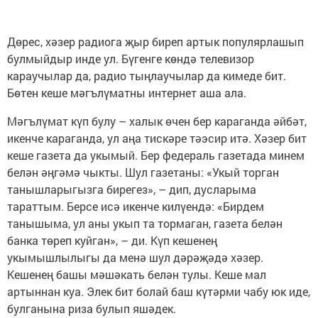
Дөрес, хәзер радиога җыр биреп артык популярлашып
булмыйдыр инде ул. Бүгенге көндә телевизор
караучылар да, радио тыңлаучылар да кимеде бит.
Бөтен кеше мәгълүматны интернет аша ала.
Мәгълүмат күп булу – халык өчен бер караганда әйбәт,
икенче караганда, ул аңа тискәре тәэсир итә. Хәзер бит
кеше газета да укымый. Бер федераль газетада минем
белән әңгәмә чыкты. Шул газетаны: «Укый торган
танышларыгызга бирегез», – дип, дусларыма
тараттым. Берсе исә икенче килүендә: «Бирдем
танышыма, ул аны укып та тормаган, газета белән
банка төреп куйган», – ди. Күп кешенең
укымышлылыгы да менә шул дәрәҗәдә хәзер.
Кешенең башы мәшәкать белән тулы. Кеше мал
артыннан куа. Элек бит болай баш күтәрми чабу юк иде,
булганына риза булып яшәдек.