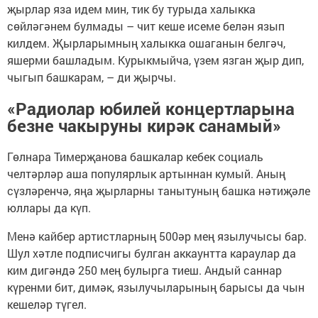
җырлар яза идем мин, тик бу турыда халыкка
сөйләгәнем булмады – чит кеше исеме белән язып
килдем. Җырларымның халыкка ошаганын белгәч,
яшерми башладым. Курыкмыйча, үзем язган җыр дип,
чыгып башкарам, – ди җырчы.
«Радиолар юбилей концертларына
безне чакыруны кирәк санамый»
Гөлнара Тимерҗанова башкалар кебек социаль
челтәрләр аша популярлык артыннан кумый. Аның
сүзләренчә, яңа җырларны танытуның башка нәтиҗәле
юллары да күп.
Менә кайбер артистларның 500әр мең язылучысы бар.
Шул хәтле подписчигы булган аккаунтта караулар да
ким дигәндә 250 мең булырга тиеш. Андый саннар
күренми бит, димәк, язылучыларының барысы да чын
кешеләр түгел.