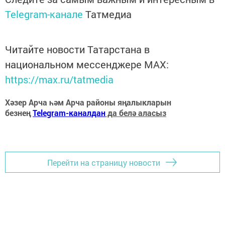
Telegram-канале
Татмедиа
Читайте новости Татарстана в
национальном мессенджере MАХ:
https://max.ru/tatmedia
Хәзер Арча һәм Арча районы яңалыкларын
безнең
Telegram-каналдан
да белә аласыз
Перейти на страницу новости