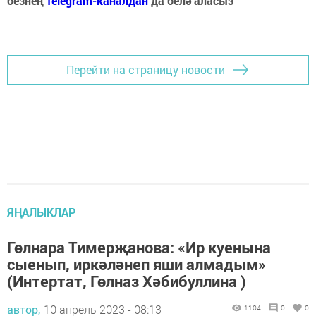
безнең
Telegram-каналдан
да белә аласыз
Перейти на страницу новости
ЯҢАЛЫКЛАР
Гөлнара Тимерҗанова: «Ир куенына
сыенып, иркәләнеп яши алмадым»
(Интертат, Гөлназ Хәбибуллина )
автор,
10 апрель 2023 - 08:13
1104
0
0