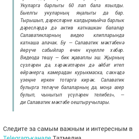
Укуларга барлыгы 60 лап бала язылды.
Быелгы укуларның яңалыгы да бар.
Тырышып, дәресләрне калдырмыйча барлык
дәресләрдә дә актив катнашкан балалар
Салаватикларның видео клипларында
катнаша алачак. Бу — Салаватик мәктәбенә
йөрүче сабыйлар өчен күңелле хәбәр.
Видеода төшү — бик җаваплы эш. Җырның
сүзләрен дә, хәрәкәтләрен дә әйбәт итеп
өйрәнергә, камерадан курыкмаска, сәхнәдә
үзеңне иркен тотарга кирәк. Салаватик
булырга теләүче балаларның да, моңа әзер
булып, чыныгып үсүләрен телибез», —
ди Салаватик мәктәбе оештыручылары.
Следите за самым важным и интересным в
Telegram-канале
Татмедиа