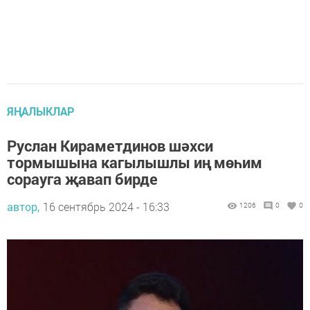
ЯҢАЛЫКЛАР
Руслан Кираметдинов шәхси
тормышына кагылышлы иң мөһим
сорауга җавап бирде
автор,
16 сентябрь 2024 - 16:33
1206
0
0