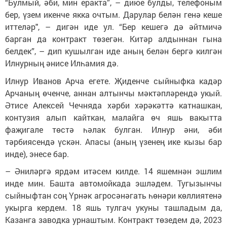
“Булмый, әби, мин еракта”, – диюе булды, телефоным
бер, үзем икенче якка очтым. Дарулар белән генә кеше
иттеләр", – дигән иде ул. “Бер кешегә дә әйтмичә
барган да контракт төзегән. Китәр алдыннан гына
белдек”, – дип кушылган иде аның белән бергә килгән
Илнурның әнисе Илһамия дә.
Илнур Иванов Арча егете. Җиденче сыйныфка кадәр
Арчаның өченче, аннан алтынчы мәктәпләрендә укый.
Әтисе Алексей Чечняда хәрби хәрәкәттә катнашкан,
контузия алып кайткан, малайга өч яшь вакытта
фаҗигале төстә һәлак булган. Илнур әни, әби
тәрбиясендә үскән. Апасы (аның үзенең ике кызы бар
инде), энесе бар.
– Әниләргә ярдәм итәсем килде. 14 яшемнән эшлим
инде мин. Башта автомойкада эшләдем. Тугызынчы
сыйныфтан соң Үрнәк агросәнәгать һөнәри көллиятенә
укырга кердем. 18 яшь тулгач укуны ташладым да,
Казанга заводка урнаштым. Контракт төзедем дә, 2023