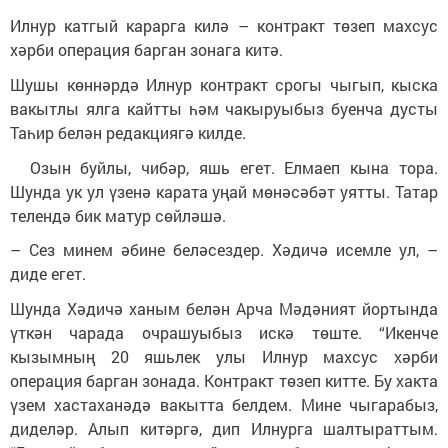
Илнур катгый карарга килә – контракт төзеп махсус
хәрби операция барган зонага китә.
Шушы көннәрдә Илнур контракт срогы чыгып, кыска
вакытлы ялга кайтты һәм чакыруыбыз буенча дусты
Таһир белән редакциягә килде.
Озын буйлы, чибәр, яшь егет. Елмаеп кына тора.
Шунда ук ул үзенә карата уңай мөнәсәбәт уятты. Татар
телендә бик матур сөйләшә.
– Сез минем әбине беләсездер. Хәдичә исемле ул, –
диде егет.
Шунда Хәдичә ханым белән Арча Мәдәният йортында
үткән чарада очрашуыбыз искә төште. “Икенче
кызымның 20 яшьлек улы Илнур махсус хәрби
операция барган зонада. Контракт төзеп китте. Бу хакта
үзем хастаханәдә вакытта белдем. Мине чыгарабыз,
диделәр. Алып китәргә, дип Илнурга шалтыраттым.