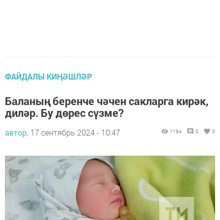
ФАЙДАЛЫ КИҢӘШЛӘР
Баланың беренче чәчен сакларга кирәк,
диләр. Бу дөрес сүзме?
автор,
17 сентябрь 2024 - 10:47
1194
0
0