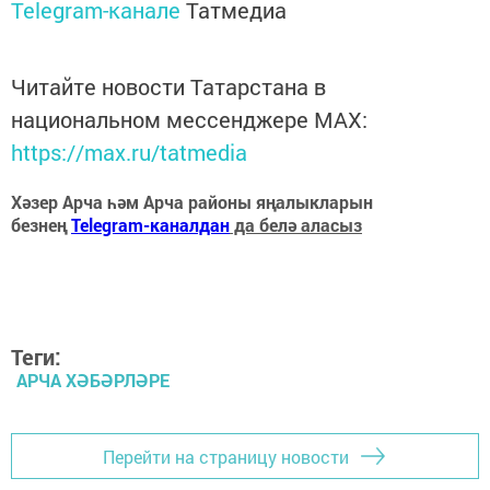
Telegram-канале
Татмедиа
Читайте новости Татарстана в
национальном мессенджере MАХ:
https://max.ru/tatmedia
Хәзер Арча һәм Арча районы яңалыкларын
безнең
Telegram-каналдан
да белә аласыз
Теги:
АРЧА ХӘБӘРЛӘРЕ
Перейти на страницу новости