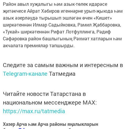
Район авыл хуҗалыгы һәм азык-төлек идарәсе
җитәкчесе Айрат Хәбиров игеннәрне урып-җыюда һәм
азык әзерләүдә тырышып эшләгән өчен «Кишет»
ширкәтеннән Илмар Садыйковка, Рамил Җаббаровка,
«Тукай» ширкәтеннән Рифат Лотфуллинга, Рәдиф
Сәфәровка район башлыгының Рәхмәт хатларын һәм
акчалата премияләр тапшырды.
Следите за самым важным и интересным в
Telegram-канале
Татмедиа
Читайте новости Татарстана в
национальном мессенджере MАХ:
https://max.ru/tatmedia
Хәзер Арча һәм Арча районы яңалыкларын