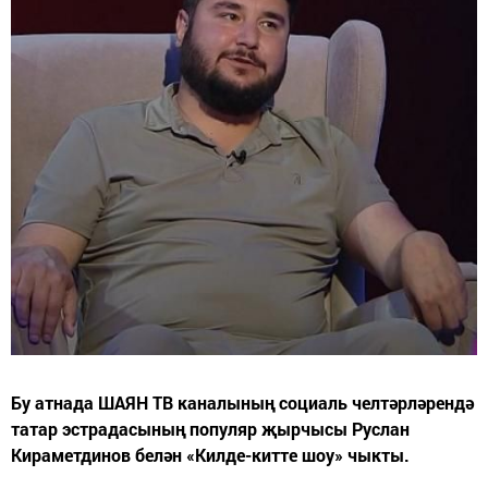
Бу атнада ШАЯН ТВ каналының социаль челтәрләрендә
татар эстрадасының популяр җырчысы Руслан
Кираметдинов белән «Килде-китте шоу» чыкты.