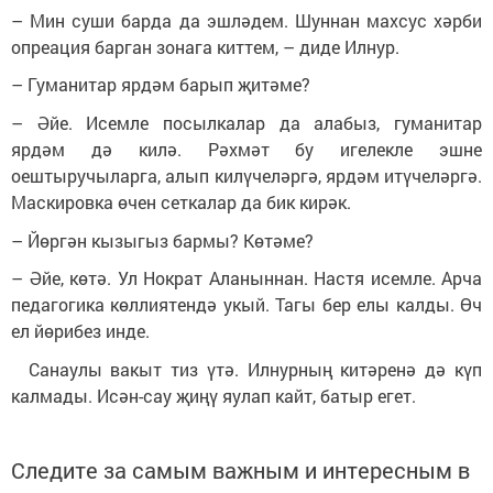
– Мин суши барда да эшләдем. Шуннан махсус хәрби
опреация барган зонага киттем, – диде Илнур.
– Гуманитар ярдәм барып җитәме?
– Әйе. Исемле посылкалар да алабыз, гуманитар
ярдәм дә килә. Рәхмәт бу игелекле эшне
оештыручыларга, алып килүчеләргә, ярдәм итүчеләргә.
Маскировка өчен сеткалар да бик кирәк.
– Йөргән кызыгыз бармы? Көтәме?
– Әйе, көтә. Ул Нократ Аланыннан. Настя исемле. Арча
педагогика көллиятендә укый. Тагы бер елы калды. Өч
ел йөрибез инде.
Санаулы вакыт тиз үтә. Илнурның китәренә дә күп
калмады. Исән-сау җиңү яулап кайт, батыр егет.
Следите за самым важным и интересным в