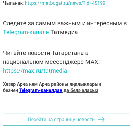
Чыганак:
https://matbugat.ru/news/?id=45199
Следите за самым важным и интересным в
Telegram-канале
Татмедиа
Читайте новости Татарстана в
национальном мессенджере MАХ:
https://max.ru/tatmedia
Хәзер Арча һәм Арча районы яңалыкларын
безнең
Telegram-каналдан
да белә аласыз
Перейти на страницу новости