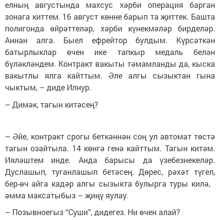
елның августында махсус хәрби операция барган
зонага киттем. 16 август көнне барып та җиттек. Башта
полигонда өйрәттеләр, хәрби күнекмәләр бирделәр.
Аннан алга. Быел ефрейтор булдым. Күрсәткән
батырлыклар өчен ике тапкыр медаль белән
бүләкләндем. Контракт вакыты тәмамланды да, кыска
вакытлы ялга кайттым. Әле алгы сызыктан гына
чыктым, – диде Илнур.
– Димәк, тагын китәсең?
– Әйе, контракт срогы беткәннән соң ул автомат төстә
тагын озайтыла. 14 көнгә генә кайттым. Тагын китәм.
Ияләштем инде. Анда барысы да үзебезнекеләр.
Дуслашып, туганлашып бетәсең. Дөрес, рәхәт түгел,
бер-өч айга кадәр алгы сызыкта булырга туры килә,
әмма максатыбыз – җиңү яулау.
– Позывноегыз “Суши”, дидегез. Ни өчен алай?