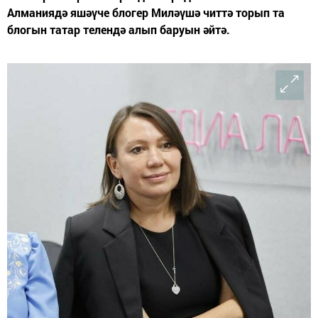
Алманиядә яшәүче блогер Миләүшә читтә торып та
блогын татар телендә алып баруын әйтә.