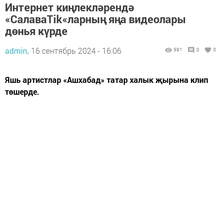
Интернет киңлекләрендә
«СалаваTik«ларның яңа видеолары
дөнья күрде
admin,
16 сентябрь 2024 - 16:06
981
0
0
Яшь артистлар «Ашхабад» татар халык җырына клип
төшерде.