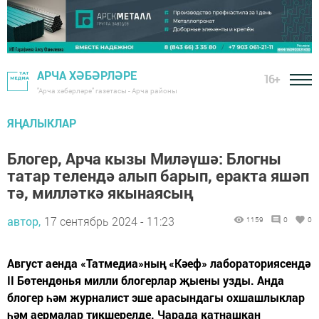
АРЧА ХӘБӘРЛӘРЕ
16+
"Арча хәбәрләре" газетасы - Арча районы
ЯҢАЛЫКЛАР
Блогер, Арча кызы Миләүшә: Блогны
татар телендә алып барып, еракта яшәп
тә, милләткә якынаясың
автор,
17 сентябрь 2024 - 11:23
1159
0
0
Август аенда «Татмедиа»ның «Кәеф» лабораториясендә
II Бөтендөнья милли блогерлар җыены узды. Анда
блогер һәм журналист эше арасындагы охшашлыклар
һәм аермалар тикшерелде. Чарада катнашкан