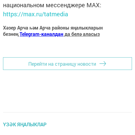
национальном мессенджере MАХ:
https://max.ru/tatmedia
Хәзер Арча һәм Арча районы яңалыкларын
безнең
Telegram-каналдан
да белә аласыз
Перейти на страницу новости
ҮЗӘК ЯҢАЛЫКЛАР