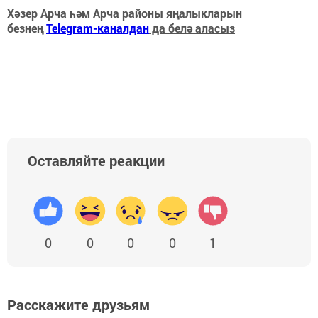
Хәзер Арча һәм Арча районы яңалыкларын
безнең
Telegram-каналдан
да белә аласыз
Оставляйте реакции
0
0
0
0
1
Расскажите друзьям