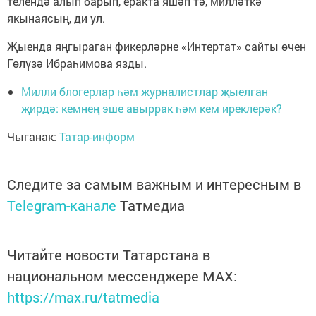
телендә алып барып, еракта яшәп тә, милләткә
якынаясың, ди ул.
Җыенда яңгыраган фикерләрне «Интертат» сайты өчен
Гөлүзә Ибраһимова язды.
Милли блогерлар һәм журналистлар җыелган
җирдә: кемнең эше авыррак һәм кем иреклерәк?
Чыганак:
Татар-информ
Следите за самым важным и интересным в
Telegram-канале
Татмедиа
Читайте новости Татарстана в
национальном мессенджере MАХ:
https://max.ru/tatmedia