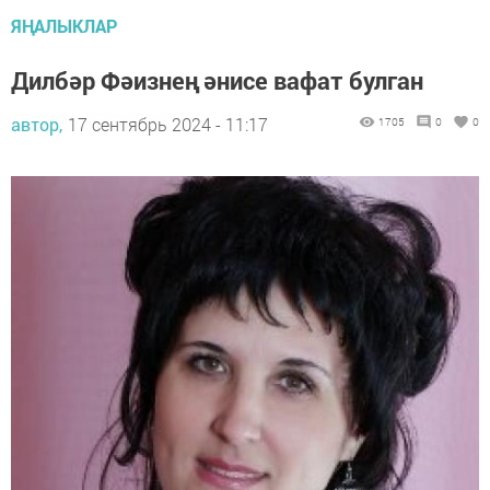
ЯҢАЛЫКЛАР
Дилбәр Фәизнең әнисе вафат булган
автор,
17 сентябрь 2024 - 11:17
1705
0
0