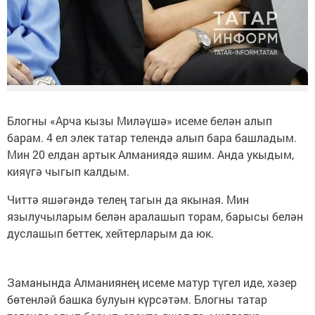
Блогны «Арча кызы Миләүшә» исеме белән алып
барам. 4 ел элек татар телендә алып бара башладым.
Мин 20 елдан артык Алманиядә яшим. Анда укыдым,
кияүгә чыгып калдым.
Читтә яшәгәндә телең тагын да якыная. Мин
язылучыларым белән аралашып торам, барысы белән
дуслашып беттек, хейтерларым да юк.
Заманында Алманиянең исеме матур түгел иде, хәзер
бөтенләй башка булуын күрсәтәм. Блогны татар