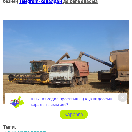
безнең
Telegram-каналдан
да белә аласыз
Яшь Татмедиа проектының яңа видеосын
карадыгызмы әле?
Карарга
Теги: