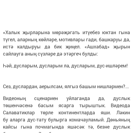
«Халык җырларына мөрәҗәгать итүебез юктан гына
түгел, аларның көйләре, мотивлары гади, башкаруы да,
истә калдыруы да бик җиңел. «Ашхабад» җырын
сайлауга аның сүзләре дә этәргеч булды:
Һәй, дусларым, дусларым ла, дусларым, дус-ишләрем!
Сез, дуслардан, аерылсам, ялгыз башым нишләрмен?...
Видеоның сценариен уйлаганда да, дуслык
төшенчәсенә басым ясарга тырыштык. Видеода
Салаватиклар төрле континентларда яши. Ләкин
бу аларга дус-тату булырга комачауламый. Дөньяның
кайсы гына почмагында яшәсәк тә, безне дуслык