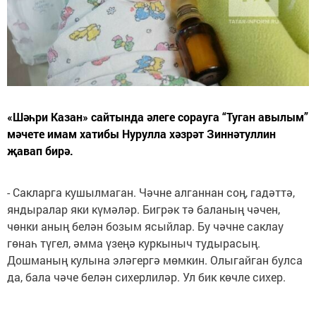
«Шәһри Казан» сайтында әлеге сорауга “Туган авылым”
мәчете имам хатибы Нурулла хәзрәт Зиннәтуллин
җавап бирә.
- Сакларга кушылмаган. Чәчне алганнан соң, гадәттә,
яндыралар яки күмәләр. Бигрәк тә баланың чәчен,
чөнки аның белән бозым ясыйлар. Бу чәчне саклау
гөнаһ түгел, әмма үзеңә куркыныч тудырасың.
Дошманың кулына эләгергә мөмкин. Олыгайган булса
да, бала чәче белән сихерлиләр. Ул бик көчле сихер.