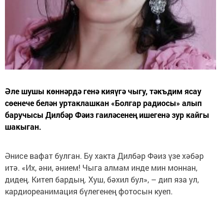
Әле шушы көннәрдә генә кияүгә чыгу, тәкъдим ясау
сөенече белән уртаклашкан «Болгар радиосы» алып
баручысы Дилбәр Фәиз гаиләсенең ишегенә зур кайгы
шакыган.
Әнисе вафат булган. Бу хакта Дилбәр Фәиз үзе хәбәр
итә. «Их, әни, әнием! Чыга алмам инде мин моннан,
дидең. Китеп бардың. Хуш, бәхил бул», – дип яза ул,
кардиореанимация бүлегенең фотосын куеп.