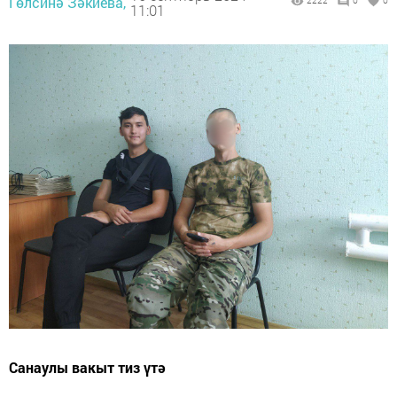
Гөлсинә Зәкиева,
2222
0
0
11:01
Санаулы вакыт тиз үтә