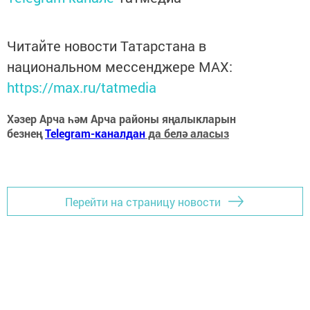
Читайте новости Татарстана в
национальном мессенджере MАХ:
https://max.ru/tatmedia
Хәзер Арча һәм Арча районы яңалыкларын
безнең
Telegram-каналдан
да белә аласыз
Перейти на страницу новости