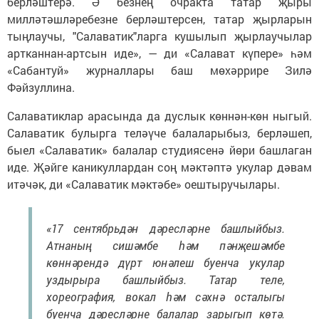
берләштерә. Ә безнең очракта татар җыры
милләтәшләребезне берләштерсен, татар җырларын
тыңлаучы, "Салаватик"ларга кушылып җырлаучылар
артканнан-артсын иде», — ди «Салават күпере» һәм
«Сабантуй» журналлары баш мөхәррире Зилә
Фәйзуллина.
Салаватиклар арасында да дуслык көннән-көн ныгый.
Салаватик булырга теләүче балаларыбыз, берләшеп,
быел «Салаватик» балалар студиясенә йөри башлаган
иде. Җәйге каникуллардан соң мәктәптә укулар дәвам
итәчәк, ди «Салаватик мәктәбе» оештыручылары.
«17 сентябрьдән дәресләрне башлыйбыз.
Атнаның сишәмбе һәм пәнҗешәмбе
көннәрендә дүрт юнәлеш буенча укулар
уздырыра башлыйбыз. Татар теле,
хореография, вокал һәм сәхнә осталыгы
буенча дәресләрне балалар зарыгып көтә.