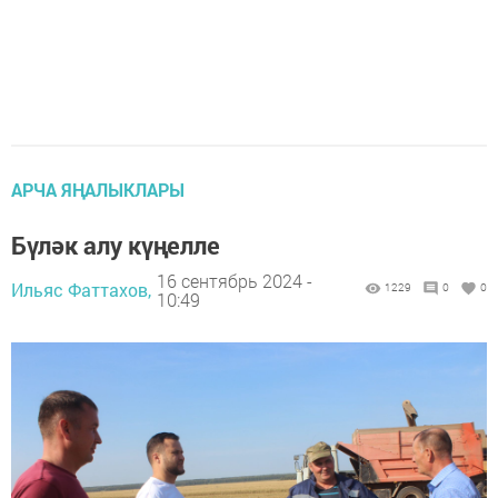
АРЧА ЯҢАЛЫКЛАРЫ
Бүләк алу күңелле
16 сентябрь 2024 -
Ильяс Фаттахов,
1229
0
0
10:49