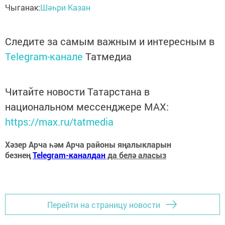
Чыганак:
Шәһри Казан
Следите за самым важным и интересным в
Telegram-канале
Татмедиа
Читайте новости Татарстана в
национальном мессенджере MАХ:
https://max.ru/tatmedia
Хәзер Арча һәм Арча районы яңалыкларын
безнең
Telegram-каналдан
да белә аласыз
Перейти на страницу новости