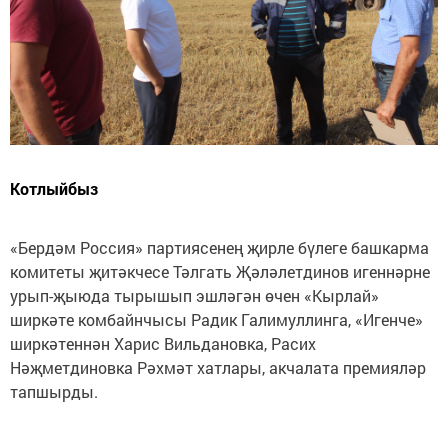
Котлыйбыз
«Бердәм Россия» партиясенең җирле бүлеге башкарма
комитеты җитәкчесе Тәлгать Җәләлетдинов игеннәрне
урып-җыюда тырышып эшләгән өчен «Кырлай»
ширкәте комбайнчысы Радик Галимуллинга, «Игенче»
ширкәтеннән Харис Вильдановка, Расих
Нәҗметдиновка Рәхмәт хатлары, акчалата премияләр
тапшырды.