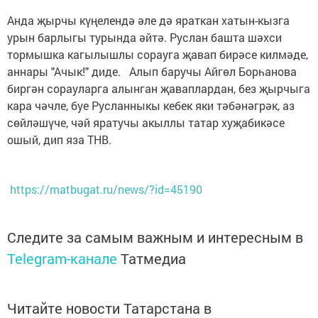
Анда җырчы күңелендә әле дә яраткан хатын-кызга
урын барлыгы турында әйтә. Руслан башта шәхси
тормышка кагылышлы сорауга җавап бирәсе килмәде,
аннары "Ачык!" диде. Алып баручы Айгөл Борһанова
биргән сорауларга алынган җаваплардан, без җырчыга
кара чәчле, буе Русланныкы кебек яки тәбәнәгрәк, аз
сөйләшүче, чәй яратучы акыллы татар хуҗабикәсе
ошый, дип яза ТНВ.
https://matbugat.ru/news/?id=45190
Следите за самым важным и интересным в
Telegram-канале
Татмедиа
Читайте новости Татарстана в