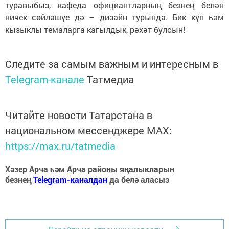
туравыбыз, кафеда официантларның безнең белән
ничек сөйләшүе дә – дизайн турында. Бик күп һәм
кызыклы темаларга кагылдык, рәхәт булсын!
Следите за самым важным и интересным в
Telegram-канале
Татмедиа
Читайте новости Татарстана в
национальном мессенджере MАХ:
https://max.ru/tatmedia
Хәзер Арча һәм Арча районы яңалыкларын
безнең
Telegram-каналдан
да белә аласыз