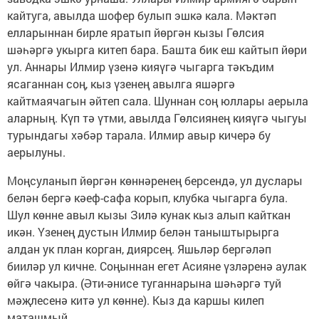
кайтуга, авылда шофер булып эшкә кала. Мәктәп
елларыннан бирле яратып йөргән кызы Гөлсия
шәһәргә укырга китеп бара. Башта бик еш кайтып йөри
ул. Аннары Илмир үзенә кияүгә чыгарга тәкъдим
ясаганнан соң, кыз үзенең авылга яшәргә
кайтмаячагын әйтеп сала. Шуннан соң юллары аерыла
аларның. Күп тә үтми, авылда Гөлсиянең кияүгә чыгуы
турындагы хәбәр тарала. Илмир авыр кичерә бу
аерылуны.
Моңсуланып йөргән көннәренең берсендә, ул дуслары
белән бергә кәеф-сафа корып, клубка чыгарга була.
Шул көнне авыл кызы Зилә кунак кыз алып кайткан
икән. Үзенең дустын Илмир белән таныштырырга
алдан ук план корган, диярсең. Яшьләр бергәләп
бииләр ул кичне. Соңыннан егет Асияне үзләренә аулак
өйгә чакыра. (Әти-әнисе туганнарына шәһәргә туй
мәҗлесенә китә ул көнне). Кыз да каршы килеп
маташмый.