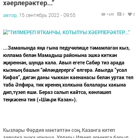
хәерлерәктер...”
автор,
15 сентябрь 2022 - 09:55
1439
0
0
...Заманында яңа гына педучилище тәмамлаган кыз,
юллама белән Мамадыш районына эшкә киткән
җиреннән, шунда кала. Авыл егете Сабир тиз арада
кызның башын “әйләндерергә” өлгерә. Авылда “усал
Кифая”, дигән даны чыккан каенанасы белән уртак тел
таба Әлфирә, тик иренең холкына балалары хакына
дип,түзеп яши. Бераз салып кайтса, көнләшеп
теңкәсенә тия (»Шәһри Казан»).
Кызлары Фәрдия мәктәптән соң, Казанга китеп
заводка эшкә урнаша. Уллары Илмир армиягә барып