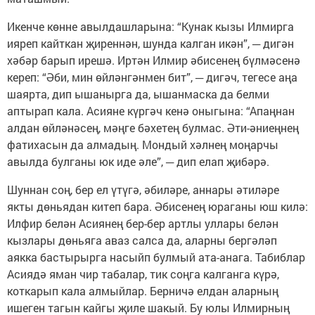
Икенче көнне авылдашларына: “Кунак кызы Илмирга
ияреп кайткан җиреннән, шунда калган икән”, ─ дигән
хәбәр барып ирешә. Иртән Илмир әбисенең бүлмәсенә
кереп: “Әби, мин өйләнгәнмен бит”, ─ дигәч, тегесе аңа
шаярта, дип ышанырга да, ышанмаска да белми
аптырап кала. Асияне күргәч кенә оныгына: “Апаңнан
алдан өйләнәсең, мәңге бәхетең булмас. Әти-әниеңнең
фатихасын да алмадың. Мондый хәлнең моңарчы
авылда булганы юк иде әле”, ─ дип елап җибәрә.
Шуннан соң, бер ел үтүгә, әбиләре, аннары әтиләре
якты дөньядан китеп бара. Әбисенең юраганы юш килә:
Илфир белән Асиянең бер-бер артлы уллары белән
кызлары дөньяга аваз салса да, аларны бергәләп
аякка бастырырга насыйп булмый ата-анага. Табиблар
Асиядә яман чир табалар, тик соңга калганга күрә,
коткарып кала алмыйлар. Берничә елдан аларның
ишеген тагын кайгы җиле шакый. Бу юлы Илмирның