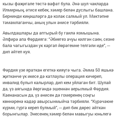
кызы фаҗигале төстә вафат була. Әнә шул чакларда
Илмирның, әтисе кебек, хәмер белән дуслыгы башлана.
Бернинди киңәшләргә дә колак салмый ул. Мәктәпне
тәмамлаганчы, аның улын әнисе тәрбияли.
Авылдашлары да аптырый бу гаилә язмышына.
Әлфирә апа Фәрдиягә: “Әбиегез ачуы килгән саен, сезне
бала чагыгыздан ук каргап йөрәгемне телгәли иде”, ─
дип әйтеп куя.
Фәрдия үзе яраткан егеткә кияүгә чыга. Әмма 50 яшькә
җиткәнче үк икесе дә катлаулы операция кичереп,
инвалид булып калырлар, дип кем уйлаган бит. Шулай
да, үз аягында йөргәндә эшеннән аерылмый Фәрдия.
Каенанасын да, үз әнисен дә гомеренең соңгы
көннәренә кадәр авырсынмыйча тәрбияли. “Күрәчәкне
күрми, гүргә кереп булмый”, ─ дип бик дөрес әйткән
борынгылар. Энесенең хәмер белән мавыгуы юньлегә