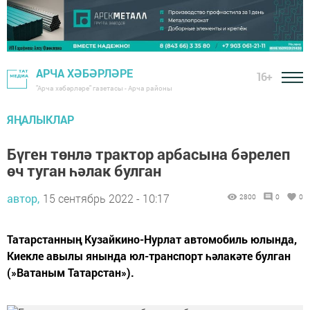
АРЧА ХӘБӘРЛӘРЕ
16+
"Арча хәбәрләре" газетасы - Арча районы
ЯҢАЛЫКЛАР
Бүген төнлә трактор арбасына бәрелеп
өч туган һәлак булган
автор,
15 сентябрь 2022 - 10:17
2800
0
0
Татарстанның Кузайкино-Нурлат автомобиль юлында,
Киекле авылы янында юл-транспорт һәлакәте булган
(»Ватаным Татарстан»).