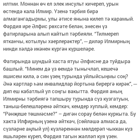
илтми. Моннан өч ел элек инсульт кичереп, урын
өстендә кала Илмир. Үзенә тәрбия бирә
алмагангадырмы, улы әтисе янына килеп тә карамый.
Фәрдия ире Әлфис рөхсәте белән, энесен үз
фатирларына алып кайтып тәрбияли. “Тилмереп
ятканчы, котылуы хәерлерәктер”, ─ диләр Илмирның
нинди хәлдә икәнен күргән күршеләре.
Фатирында шундый хаста ятуы Әлфисне дә туйдыра
башлый. “Минем дә үз өемдә тынычлап, кешечә
яшисем килә, ә син үзең турында уйлыйсыңмы соң?
Әнә картлар һәм инвалидлар йортына бирергә кирәк”, ─
дип еш кабатлый ул соңгы вакытта. Фәрдия аның
Илмирны тәрбиягә тапшыру турында сүз кузгатуын,
таныш-белешләренә әйткәч, кемдер хуплый, кемдер:
“Рәнҗеше төшмәсме?” – дигән сорау белән куркыта. Бу
хакта Илфирның үзенә әйткәч, (сөйләшә алмаса да,
сүзләрне аңлый ул) күзләреннән мөлдерәп чыккан күз
яшьләрен күреп, Фәрдия тагын жәлләп куя үзен.