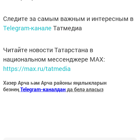
Следите за самым важным и интересным в
Telegram-канале
Татмедиа
Читайте новости Татарстана в
национальном мессенджере MАХ:
https://max.ru/tatmedia
Хәзер Арча һәм Арча районы яңалыкларын
безнең
Telegram-каналдан
да белә аласыз