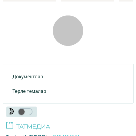
Документлар
Төрле темалар