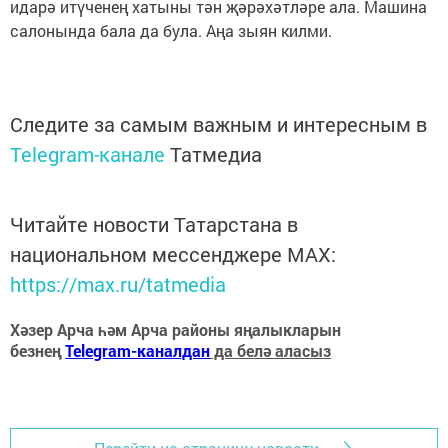
идарә итүченең хатыны тән җәрәхәтләре ала. Машина
салонында бала да була. Аңа зыян килми.
Следите за самым важным и интересным в
Telegram-канале
Татмедиа
Читайте новости Татарстана в
национальном мессенджере MАХ:
https://max.ru/tatmedia
Хәзер Арча һәм Арча районы яңалыкларын
безнең
Telegram-каналдан
да белә аласыз