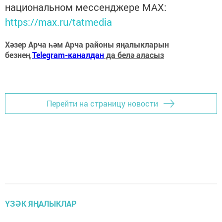
национальном мессенджере MАХ:
https://max.ru/tatmedia
Хәзер Арча һәм Арча районы яңалыкларын
безнең
Telegram-каналдан
да белә аласыз
Перейти на страницу новости
ҮЗӘК ЯҢАЛЫКЛАР