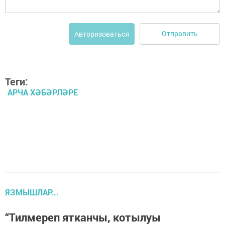
Отправить
Авторизоваться
Теги:
АРЧА ХӘБӘРЛӘРЕ
ЯЗМЫШЛАР...
“Тилмереп ятканчы, котылуы