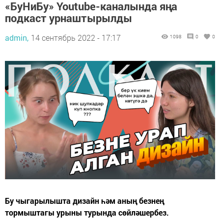
«БуНиБу» Youtube-каналында яңа
подкаст урнаштырылды
admin,
14 сентябрь 2022 - 17:17
1098
0
0
Бу чыгарылышта дизайн һәм аның безнең
тормыштагы урыны турында сөйләшербез.