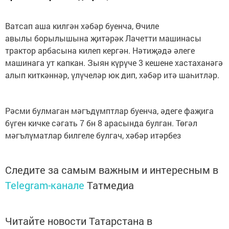
Ватсап аша килгән хәбәр буенча, Өчиле
авылы борылышына җитәрәк Лачетти машинасы
трактор арбасына килеп кергән. Нәтиҗәдә әлеге
машинага ут капкан. Зыян күрүче 3 кешене хастаханәгә
алып киткәннәр, үлүчеләр юк дип, хәбәр итә шаһитләр.
Рәсми булмаган мәгъдүмптлар буенча, әдеге фаҗига
бүген кичке сәгать 7 бн 8 арасында булган. Төгәл
мәгълүматлар билгеле булгач, хәбәр итәрбез
Следите за самым важным и интересным в
Telegram-канале
Татмедиа
Читайте новости Татарстана в