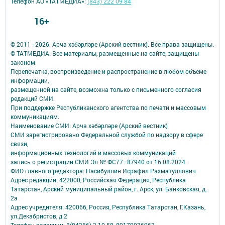
Телефон АО «ТАТМЕДИА»:
(843) 222 09 84
16+
© 2011 - 2026. Арча хәбәрләре (Арский вестник). Все права защищены.
© ТАТМЕДИА. Все материалы, размещенные на сайте, защищены
законом.
Перепечатка, воспроизведение и распространение в любом объеме
информации,
размещенной на сайте, возможна только с письменного согласия
редакций СМИ.
При поддержке Республиканского агентства по печати и массовым
коммуникациям.
Наименование СМИ: Арча хәбәрләре (Арский вестник)
СМИ зарегистрировано Федеральной службой по надзору в сфере
связи,
информационных технологий и массовых коммуникаций
запись о регистрации СМИ Эл № ФС77–87940 от 16.08.2024
ФИО главного редактора: Насибуллин Исрафил Рахматуллович
Адрес редакции: 422000, Российская Федерация, Республика
Татарстан, Арский муниципальный район, г. Арск, ул. Банковская, д.
2а
Адрес учредителя: 420066, Россия, Республика Татарстан, Г.Казань,
ул.Декабристов, д.2
Телефон редакции: 8(84366) 3-10-58, 89179076963.