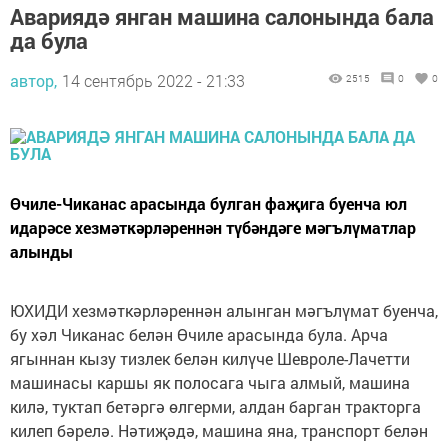
Авариядә янган машина салонында бала
да була
автор,
14 сентябрь 2022 - 21:33
2515
0
0
Өчиле-Чиканас арасында булган фаҗига буенча юл
идарәсе хезмәткәрләреннән түбәндәге мәгълүматлар
алынды
ЮХИДИ хезмәткәрләреннән алынган мәгълүмат буенча,
бу хәл Чиканас белән Өчиле арасында була. Арча
ягыннан кызу тизлек белән килүче Шевроле-Лачетти
машинасы каршы як полосага чыга алмый, машина
килә, туктап бетәргә өлгерми, алдан барган тракторга
килеп бәрелә. Нәтиҗәдә, машина яна, транспорт белән