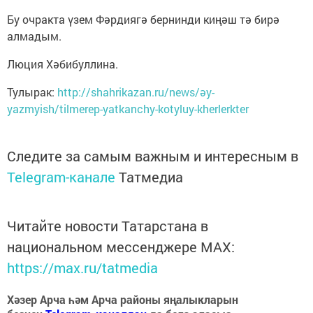
Бу очракта үзем Фәрдиягә бернинди киңәш тә бирә
алмадым.
Люция Хәбибуллина.
Тулырак:
http://shahrikazan.ru/news/әy-
yazmyish/tilmerep-yatkanchy-kotyluy-kherlerkter
Следите за самым важным и интересным в
Telegram-канале
Татмедиа
Читайте новости Татарстана в
национальном мессенджере MАХ:
https://max.ru/tatmedia
Хәзер Арча һәм Арча районы яңалыкларын