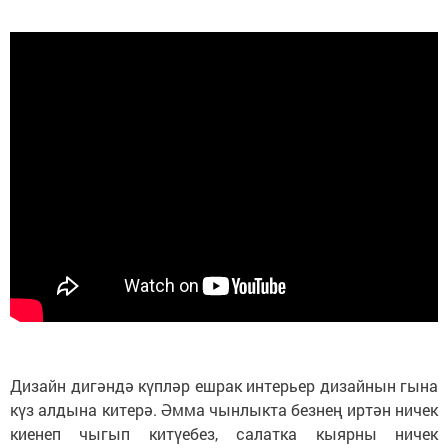
Дизайн дигәндә күпләр ешрак интерьер дизайнын гына
күз алдына китерә. Әмма чынлыкта безнең иртән ничек
киенеп чыгып китүебез, салатка кыярны ничек