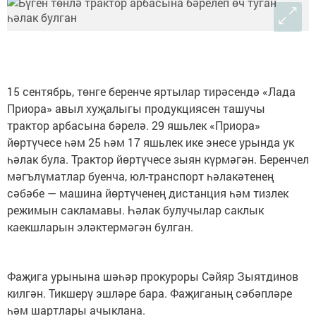
15 сентябрь, төнге беренче яртылар тирәсендә «Лада
Приора» авыл хуҗалыгы продукциясен ташучы
трактор арбасына бәрелә. 29 яшьлек «Приора»
йөртүчесе һәм 25 һәм 17 яшьлек ике энесе урында ук
һәлак була. Трактор йөртүчесе зыян күрмәгән. Беренчел
мәгълүматлар буенча, юл-транспорт һәлакәтенең
сәбәбе — машина йөртүченең дистанция һәм тизлек
режимын сакламавы. Һәлак булучылар саклык
каекшларын эләктермәгән булган.
Фаҗига урынына шәһәр прокуроры Сәйяр Зыятдинов
килгән. Тикшерү эшләре бара. Фаҗиганың сәбәпләре
һәм шартлары ачыклана.