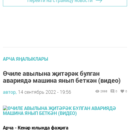
Перейти на страницу новости
АРЧА ЯҢАЛЫКЛАРЫ
Өчиле авылына җитәрәк булган
авариядә машина янып беткән (видео)
автор,
14 сентябрь 2022 - 19:56
2698
0
0
Арча - Кенәр юлында фаҗига