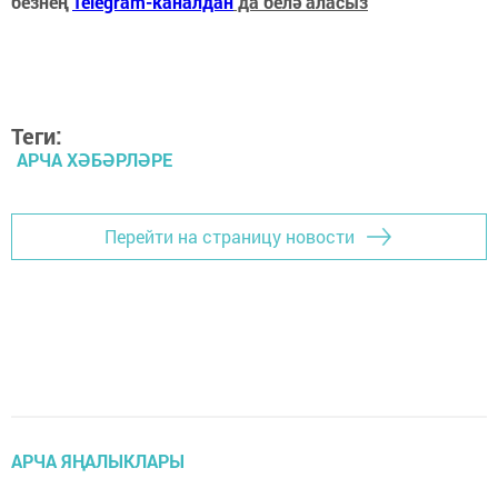
безнең
Telegram-каналдан
да белә аласыз
Теги:
АРЧА ХӘБӘРЛӘРЕ
Перейти на страницу новости
АРЧА ЯҢАЛЫКЛАРЫ