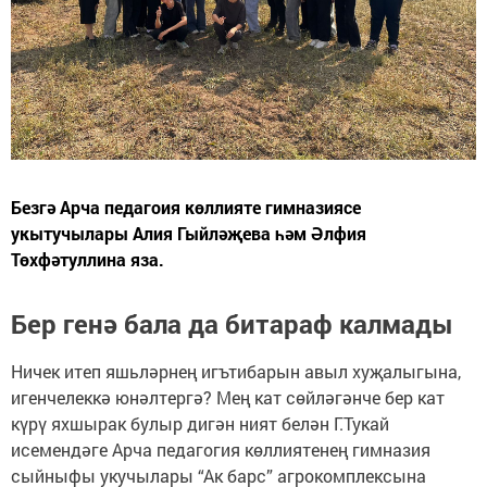
Безгә Арча педагоия көллияте гимназиясе
укытучылары Алия Гыйләҗева һәм Әлфия
Төхфәтуллина яза.
Бер генә бала да битараф калмады
Ничек итеп яшьләрнең игътибарын авыл хуҗалыгына,
игенчелеккә юнәлтергә? Мең кат сөйләгәнче бер кат
күрү яхшырак булыр дигән ният белән Г.Тукай
исемендәге Арча педагогия көллиятенең гимназия
сыйныфы укучылары “Ак барс” агрокомплексына