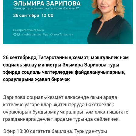
26 сентябрьдә, Татарстанның хезмәт, мәшгульлек һәм
социаль яклау министры Эльмира Зарипова туры
эфирда социаль челтәрләрдән файдаланучыларның
сорауларына җавап бирәчәк
Зарипова социаль-хезмәт өлкәсендә якын арада
көтелүче үзгәрешләр, җитештерүдә бәхетсезлек
очракларын булдырмау чаралары һәм өлкән яшьтәге
гражданнарга дәүләт ярдәме турында сөйләячәк.
Эфир 10:00 сәгатьтә башлана. Турыдан-туры