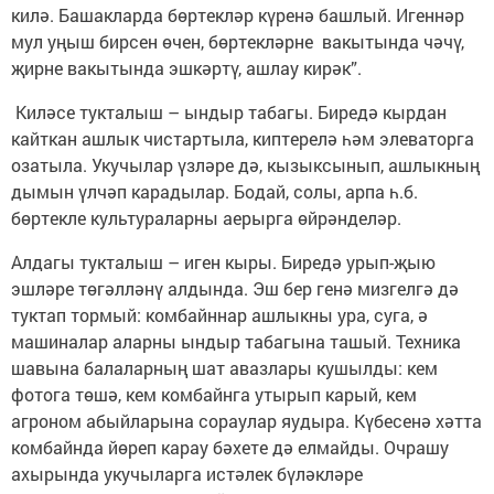
килә. Башакларда бөртекләр күренә башлый. Игеннәр
мул уңыш бирсен өчен, бөртекләрне вакытында чәчү,
җирне вакытында эшкәртү, ашлау кирәк”.
Киләсе тукталыш – ындыр табагы. Биредә кырдан
кайткан ашлык чистартыла, киптерелә һәм элеваторга
озатыла. Укучылар үзләре дә, кызыксынып, ашлыкның
дымын үлчәп карадылар. Бодай, солы, арпа һ.б.
бөртекле культураларны аерырга өйрәнделәр.
Алдагы тукталыш – иген кыры. Биредә урып-җыю
эшләре төгәлләнү алдында. Эш бер генә мизгелгә дә
туктап тормый: комбайннар ашлыкны ура, суга, ә
машиналар аларны ындыр табагына ташый. Техника
шавына балаларның шат авазлары кушылды: кем
фотога төшә, кем комбайнга утырып карый, кем
агроном абыйларына сораулар яудыра. Күбесенә хәтта
комбайнда йөреп карау бәхете дә елмайды. Очрашу
ахырында укучыларга истәлек бүләкләре