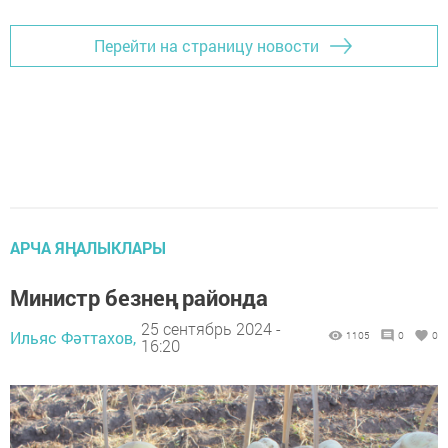
Перейти на страницу новости
АРЧА ЯҢАЛЫКЛАРЫ
Министр безнең районда
25 сентябрь 2024 -
Ильяс Фәттахов,
1105
0
0
16:20