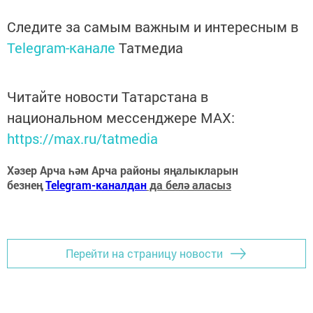
Следите за самым важным и интересным в
Telegram-канале
Татмедиа
Читайте новости Татарстана в
национальном мессенджере MАХ:
https://max.ru/tatmedia
Хәзер Арча һәм Арча районы яңалыкларын
безнең
Telegram-каналдан
да белә аласыз
Перейти на страницу новости