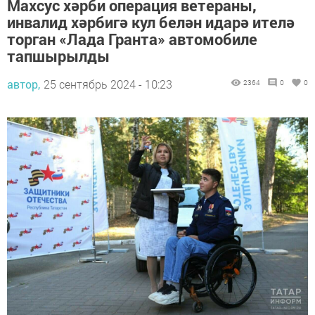
Махсус хәрби операция ветераны,
инвалид хәрбигә кул белән идарә ителә
торган «Лада Гранта» автомобиле
тапшырылды
автор,
25 сентябрь 2024 - 10:23
2364
0
0