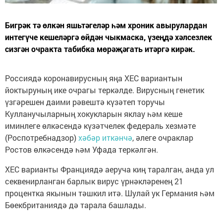
Бигрәк тә өлкән яшьтәгеләр һәм хроник авырулардан
интегүче кешеләргә өйдән чыкмаска, үзеңдә хәлсезлек
сизгән очракта табибка мөрәҗәгать итәргә кирәк.
Россиядә коронавирусның яңа XEC вариантын
йоктыруның ике очрагы теркәлде. Вирусның генетик
үзгәрешен даими рәвештә күзәтеп торучы
Кулланучыларның хокукларын яклау һәм кеше
иминлеге өлкәсендә күзәтчелек федераль хезмәте
(Роспотребнадзор)
хәбәр иткәнчә
, әлеге очраклар
Ростов өлкәсендә һәм Уфада теркәлгән.
XEC варианты Франциядә аеруча киң таралган, анда ул
секвенирланган барлык вирус үрнәкләренең 21
процентка якынын тәшкил итә. Шулай ук Германия һәм
Бөекбританиядә дә тарала башлады.