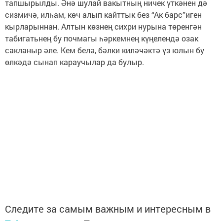
тапшырылды. Әнә шулай вакытның ничек үткәнен дә
сизмичә, илһам, көч алып кайттык без “Ак барс”иген
кырларыннан. Алтын көзнең сихри нурына төренгән
табигатьнең бу почмагы һәркемнең күңелендә озак
сакланыр әле. Кем белә, бәлки киләчәктә үз юлын бу
өлкәдә сынап караучылар да булыр.
Следите за самым важным и интересным в