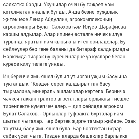
сәяхәткә барды. Укучылар өчен бу гаҗәеп һәм
көтелмәгән яңалык булды. Анда безне хуҗалык
җитәкчесе Ленар Абдуллин, агрокомплексның
агрономнары Булат Сәләхов һәм Илүсә Шәрәфиева
каршы алдылар. Алар ипинең өстәлгә ничек килүе
турында яратып һәм кызыклы итеп сөйләделәр. Бу
сөйләүләр бер генә баланы да битараф калдырмады.
Һәркемдә тизрәк бу күренешләрне үз күзләре белән
күрәсе килү теләге уянды.
Иң беренче ямь-яшел булып утырган уҗым басуына
тукталдык. “Көздән сөреп калдырылган басу
тырмалана, минераль ашламалар кертелә. Берничә
чәчкеч таккан трактор агрегатлары орлыкны тиешле
тирәнлектә күмеп чәчәләр, – дип сөйләде агроном
Булат Сәләхов. - Орлыклар туфракта бүртәләр һәм
шытып чыгалар. Һәр бөртек җиргә тамыр җибәрә. Озак
та үтми, басу ямь-яшел була. Һәр бөртектән берәр
сабак үсеп чыга. Тиздән аларда башаклар барлыкка