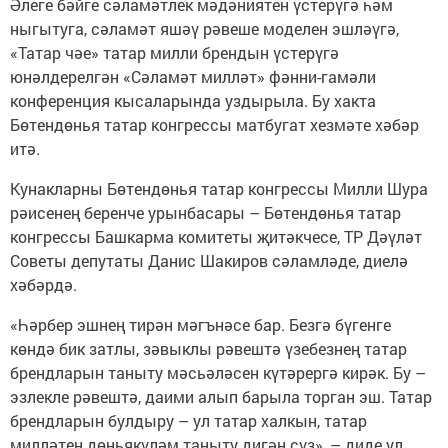
Әлеге бәйге сәламәтлек мәдәниятен үстерүгә һәм
ныгытуга, сәламәт яшәү рәвеше моделен эшләүгә,
«Татар чәе» татар милли брендын үстерүгә
юнәлдерелгән «Сәламәт милләт» фәнни-гамәли
конференция кысаларында уздырыла. Бу хакта
Бөтендөнья татар конгрессы матбугат хезмәте хәбәр
итә.
Кунакларны Бөтендөнья татар конгрессы Милли Шура
рәисенең беренче урынбасары – Бөтендөнья татар
конгрессы Башкарма комитеты җитәкчесе, ТР Дәүләт
Советы депутаты Данис Шакиров сәламләде, диелә
хәбәрдә.
«Һәрбер эшнең тирән мәгънәсе бар. Безгә бүгенге
көндә бик затлы, зәвыклы рәвештә үзебезнең татар
брендларын таныту мәсьәләсен күтәрергә кирәк. Бу –
эзлекле рәвештә, даими алып барыла торган эш. Татар
брендларын булдыру – ул татар халкын, татар
милләтен дөньякүләм таныту дигән сүз», – диде ул.