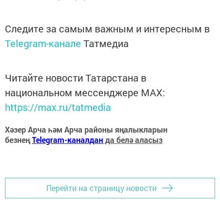
Следите за самым важным и интересным в
Telegram-канале
Татмедиа
Читайте новости Татарстана в
национальном мессенджере MАХ:
https://max.ru/tatmedia
Хәзер Арча һәм Арча районы яңалыкларын
безнең
Telegram-каналдан
да белә аласыз
Перейти на страницу новости