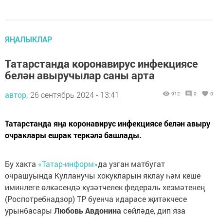
ЯҢАЛЫКЛАР
Татарстанда коронавирус инфекциясе
белән авыручылар саны арта
автор,
26 сентябрь 2024 - 13:41
912
0
0
Татарстанда яңа коронавирус инфекциясе белән авыру
очраклары ешрак теркәлә башлады.
Бу хакта
«Татар-информ»
да узган матбугат
очрашуында Кулланучы хокукларын яклау һәм кеше
иминлеге өлкәсендә күзәтчелек федераль хезмәтенең
(Роспотребнадзор) ТР буенча идарәсе җитәкчесе
урынбасары
Любовь Авдонина
сөйләде, дип яза