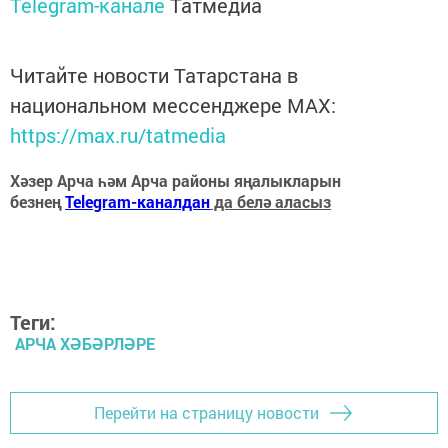
Telegram-канале
Татмедиа
Читайте новости Татарстана в
национальном мессенджере MАХ:
https://max.ru/tatmedia
Хәзер Арча һәм Арча районы яңалыкларын
безнең
Telegram-каналдан
да белә аласыз
Теги:
АРЧА ХӘБӘРЛӘРЕ
Перейти на страницу новости