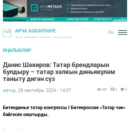
АРЧА ХӘБӘРЛӘРЕ
16+
"Арча хәбәрләре" газетасы - Арча районы
ЯҢАЛЫКЛАР
Данис Шакиров: Татар брендларын
булдыру – татар халкын дөньякүләм
таныту дигән сүз
автор,
26 сентябрь 2024 - 14:07
657
0
0
Бөтендөнья татар конгрессы I Бөтенроссия «Татар чәе»
бәйгесен оештырды.