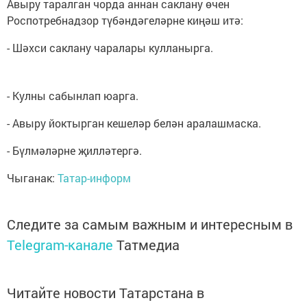
Авыру таралган чорда аннан саклану өчен
Роспотребнадзор түбәндәгеләрне киңәш итә:
- Шәхси саклану чаралары кулланырга.
- Кулны сабынлап юарга.
- Авыру йоктырган кешеләр белән аралашмаска.
- Бүлмәләрне җилләтергә.
Чыганак:
Татар-информ
Следите за самым важным и интересным в
Telegram-канале
Татмедиа
Читайте новости Татарстана в