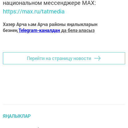
национальном мессенджере MАХ:
https://max.ru/tatmedia
Хәзер Арча һәм Арча районы яңалыкларын
безнең
Telegram-каналдан
да белә аласыз
Перейти на страницу новости
ЯҢАЛЫКЛАР