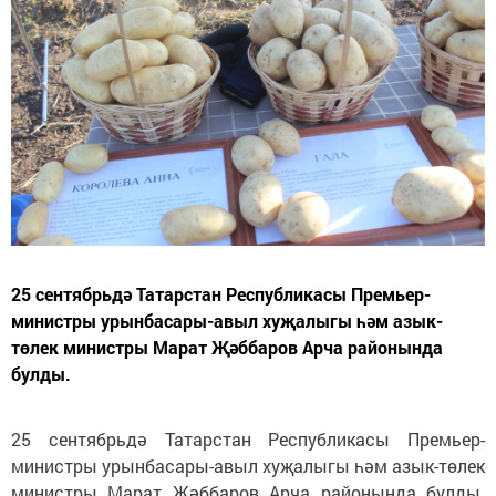
25 сентябрьдә Татарстан Республикасы Премьер-
министры урынбасары-авыл хуҗалыгы һәм азык-
төлек министры Марат Җәббаров Арча районында
булды.
25 сентябрьдә Татарстан Республикасы Премьер-
министры урынбасары-авыл хуҗалыгы һәм азык-төлек
министры Марат Җәббаров Арча районында булды.