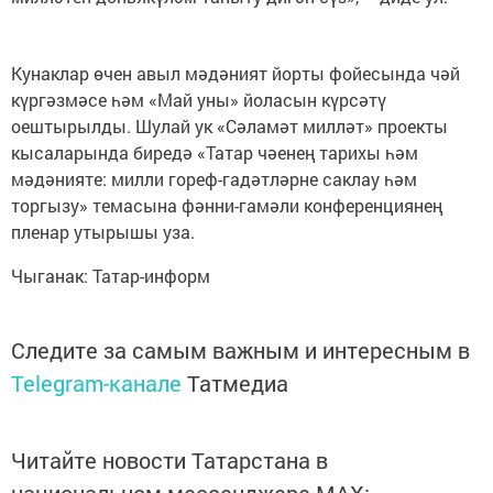
Кунаклар өчен авыл мәдәният йорты фойесында чәй
күргәзмәсе һәм «Май уны» йоласын күрсәтү
оештырылды. Шулай ук «Сәламәт милләт» проекты
кысаларында биредә «Татар чәенең тарихы һәм
мәдәнияте: милли гореф-гадәтләрне саклау һәм
торгызу» темасына фәнни-гамәли конференциянең
пленар утырышы уза.
Чыганак: Татар-информ
Следите за самым важным и интересным в
Telegram-канале
Татмедиа
Читайте новости Татарстана в
национальном мессенджере MАХ: