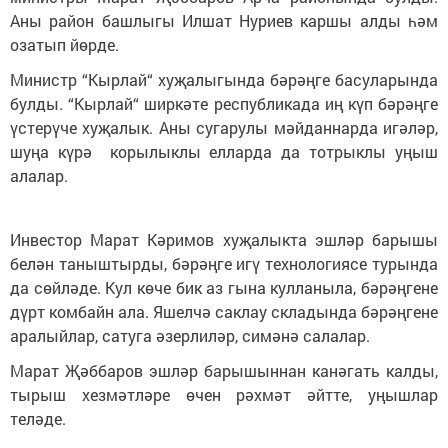
Аны район башлыгы Илшат Нуриев каршы алды һәм
озатып йөрде.
Министр “Кырлай“ хуҗалыгында бәрәңге басуларында
булды. “Кырлай“ ширкәте республикада иң күп бәрәңге
үстерүче хуҗалык. Аны сугарулы мәйданнарда игәләр,
шуңа күрә корылыклы елларда да тотрыклы уңыш
алалар.
Инвестор Марат Кәримов хуҗалыкта эшләр барышы
белән таныштырды, бәрәңге игү технологиясе турында
да сөйләде. Кул көче бик аз гына кулланыла, бәрәңгене
дүрт комбайн ала. Яшелчә саклау складында бәрәңгене
аралыйлар, сатуга әзерлиләр, симәнә салалар.
Марат Җәббаров эшләр барышыннан канәгать калды,
тырыш хезмәтләре өчен рәхмәт әйтте, уңышлар
теләде.