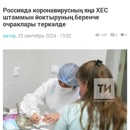
Россиядә коронавирусның яңа XEC
штаммын йоктыруның беренче
очраклары теркәлде
автор,
25 сентябрь 2024 - 13:02
1237
0
0