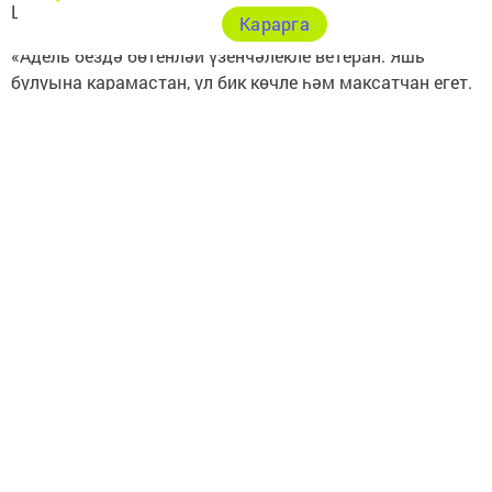
Шуннан соң аны Батырлык ордены белән бүләклиләр.
Карарга
«Адель бездә бөтенләй үзенчәлекле ветеран. Яшь
булуына карамастан, ул бик көчле һәм максатчан егет.
Без аның белән танышкан беренче көннән үк фонд
командасы аның янында булырга һәм аңа ярдәм
итәргә тырышты. Беркайчан да күңелсезләнмичә, зур
теләк белән барган катлаулы юлында ярдәм итәргә
кирәк. Һәм бүген ул үзенең беренче автомобилен алды»,
- дип билгеләп үтте «Ватанны саклаучылар» фондының
Татарстандагы филиалы җитәкчесе
Гүзәл Удачина
.
Ул ассызыклаганча, бу безнең геройларга
тапшырылачак беренче, әмма соңгы автомобиль түгел.
Тантаналы чарада махсус хәрби операциядән авыр
җәрәхәтләр белән кайткан, әмма тулы канлы тормыш
белән яшәргә теләкләрен югалтмаган хәрбиләр дә бар
иде.
Татарстан Министрлар Кабинетының Сугышчан