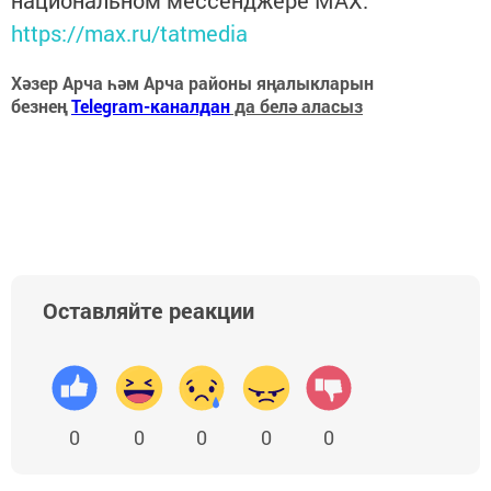
https://max.ru/tatmedia
Хәзер Арча һәм Арча районы яңалыкларын
безнең
Telegram-каналдан
да белә аласыз
Оставляйте реакции
0
0
0
0
0