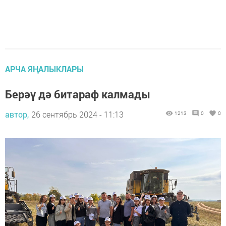
АРЧА ЯҢАЛЫКЛАРЫ
Берәү дә битараф калмады
автор,
26 сентябрь 2024 - 11:13
1213
0
0