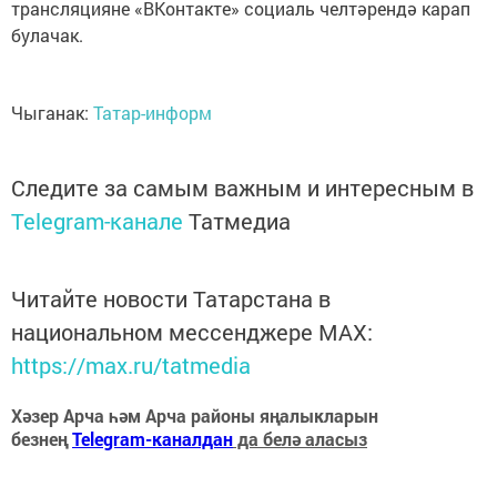
трансляцияне «ВКонтакте» социаль челтәрендә карап
булачак.
Чыганак:
Татар-информ
Следите за самым важным и интересным в
Telegram-канале
Татмедиа
Читайте новости Татарстана в
национальном мессенджере MАХ:
https://max.ru/tatmedia
Хәзер Арча һәм Арча районы яңалыкларын
безнең
Telegram-каналдан
да белә аласыз