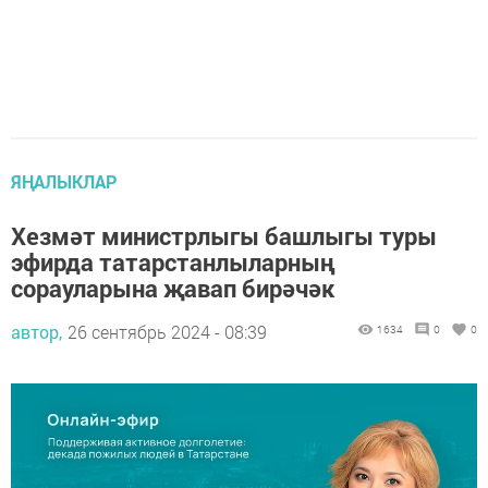
ЯҢАЛЫКЛАР
Хезмәт министрлыгы башлыгы туры
эфирда татарстанлыларның
сорауларына җавап бирәчәк
автор,
26 сентябрь 2024 - 08:39
1634
0
0