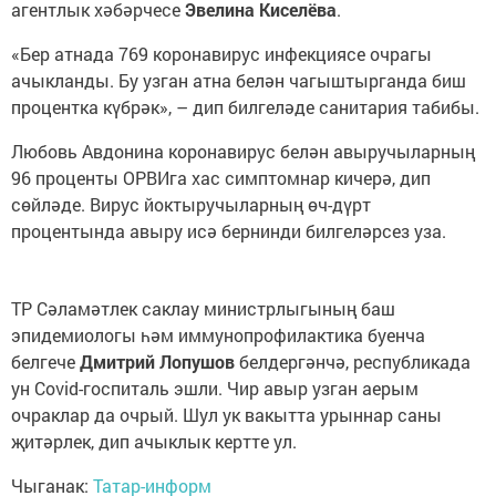
агентлык хәбәрчесе
Эвелина Киселёва
.
«Бер атнада 769 коронавирус инфекциясе очрагы
ачыкланды. Бу узган атна белән чагыштырганда биш
процентка күбрәк», – дип билгеләде санитария табибы.
Любовь Авдонина коронавирус белән авыручыларның
96 проценты ОРВИга хас симптомнар кичерә, дип
сөйләде. Вирус йоктыручыларның өч-дүрт
процентында авыру исә бернинди билгеләрсез уза.
ТР Сәламәтлек саклау министрлыгының баш
эпидемиологы һәм иммунопрофилактика буенча
белгече
Дмитрий Лопушов
белдергәнчә, республикада
ун Covid-госпиталь эшли. Чир авыр узган аерым
очраклар да очрый. Шул ук вакытта урыннар саны
җитәрлек, дип ачыклык кертте ул.
Чыганак:
Татар-информ