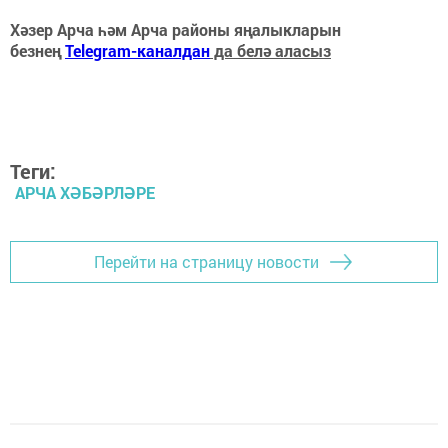
Хәзер Арча һәм Арча районы яңалыкларын
безнең
Telegram-каналдан
да белә аласыз
Теги:
АРЧА ХӘБӘРЛӘРЕ
Перейти на страницу новости