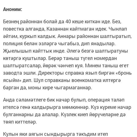
Аноним:
Безнең районнан болай да 40 кеше киткән иде. Без,
повестка алганда, Казаннан кайтмаган идек. Чынлап
әйтәм, куркып калдык. Аннары районнан шалтыратып,
полиция белән эзләргә чыгабыз, дип янадылар.
Җыелышып кайттык инде. Әлегә безгә шалтыратуны
көтәргә куштылар. Берәр таныш түгел номердан
шалтыратсалар, йөрәк чәнчеп куя. Минем таныш егет
заводта эшли. Директоры справка язып биргән «бронь
ясыйм» дип. Шул справканы военкоматка илтергә
барган да, моны кире чыгармаганнар.
Анда сәламәтлеге бик начар булып, операция таләп
ителсә генә калдырырга мөмкиннәр. Күз күреме начар
булганнарны да алалар. Күзлек киеп йөрүчеләрне дә
төяп киттеләр.
Кулын яки аягын сындырырга тәкъдим итеп