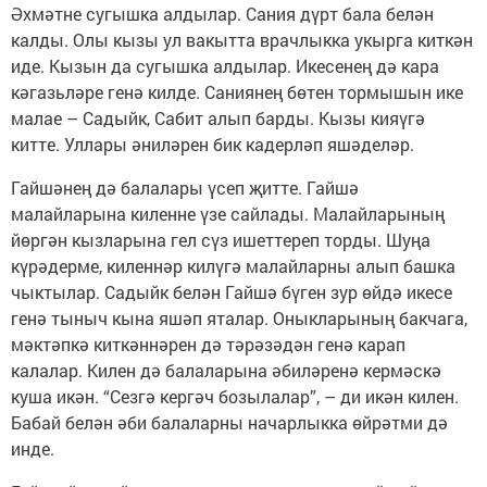
Әхмәтне сугышка алдылар. Сания дүрт бала белән
калды. Олы кызы ул вакытта врачлыкка укырга киткән
иде. Кызын да сугышка алдылар. Икесенең дә кара
кәгазьләре генә килде. Саниянең бөтен тормышын ике
малае – Садыйк, Сабит алып барды. Кызы кияүгә
китте. Уллары әниләрен бик кадерләп яшәделәр.
Гайшәнең дә балалары үсеп җитте. Гайшә
малайларына киленне үзе сайлады. Малайларының
йөргән кызларына гел сүз ишеттереп торды. Шуңа
күрәдерме, киленнәр килүгә малайларны алып башка
чыктылар. Садыйк белән Гайшә бүген зур өйдә икесе
генә тыныч кына яшәп яталар. Оныкларының бакчага,
мәктәпкә киткәннәрен дә тәрәзәдән генә карап
калалар. Килен дә балаларына әбиләренә кермәскә
куша икән. “Сезгә кергәч бозылалар”, – ди икән килен.
Бабай белән әби балаларны начарлыкка өйрәтми дә
инде.