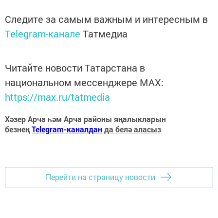
Следите за самым важным и интересным в
Telegram-канале
Татмедиа
Читайте новости Татарстана в
национальном мессенджере MАХ:
https://max.ru/tatmedia
Хәзер Арча һәм Арча районы яңалыкларын
безнең
Telegram-каналдан
да белә аласыз
Перейти на страницу новости