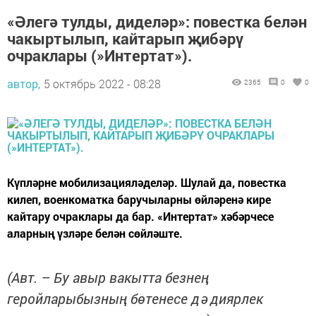
«Әлегә тулды, диделәр»: повестка белән
чакыртылып, кайтарып җибәрү
очраклары (»Интертат»).
автор,
5 октябрь 2022 - 08:28
2365
0
0
Күпләрне мобилизацияләделәр. Шулай да, повестка
килеп, военкоматка баручыларны өйләренә кире
кайтару очраклары да бар. «Интертат» хәбәрчесе
аларның үзләре белән сөйләште.
(Авт. – Бу авыр вакытта безнең
геройларыбызның бөтенесе дә диярлек