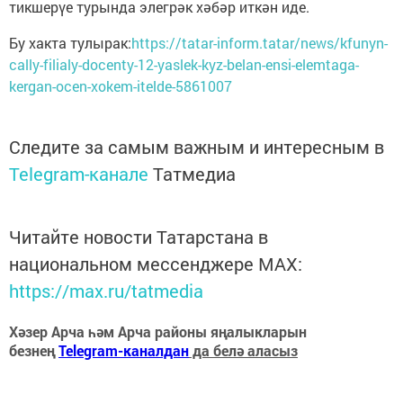
тикшерүе турында элегрәк хәбәр иткән иде.
Бу хакта тулырак:
https://tatar-inform.tatar/news/kfunyn-
cally-filialy-docenty-12-yaslek-kyz-belan-ensi-elemtaga-
kergan-ocen-xokem-itelde-5861007
Следите за самым важным и интересным в
Telegram-канале
Татмедиа
Читайте новости Татарстана в
национальном мессенджере MАХ:
https://max.ru/tatmedia
Хәзер Арча һәм Арча районы яңалыкларын
безнең
Telegram-каналдан
да белә аласыз