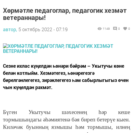
Хөрмәтле педагоглар, педагогик хезмәт
ветераннары!
автор,
5 октябрь 2022 - 07:19
1149
0
0
Сезне ихлас күңелдән һөнәри бәйрәм – Укытучы көне
белән котлыйм. Хезмәтегез, һөнәрегезгә
бирелгәнлегегез, зирәклегегез һәм сабырлыгыгыз өчен
чын күңелдән рәхмәт.
Бүген Укытучы шәхесенең һәр кеше
тормышындагы әһәмиятенә бәя биреп бетерүе кыен.
Киләчәк буынның язмышы һәм тормышы, илнең