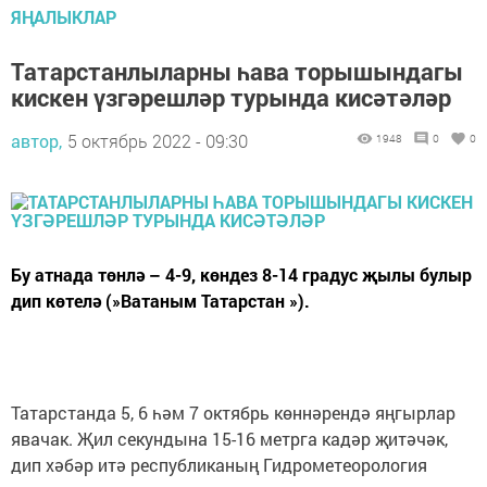
ЯҢАЛЫКЛАР
Татарстанлыларны һава торышындагы
кискен үзгәрешләр турында кисәтәләр
автор,
5 октябрь 2022 - 09:30
1948
0
0
Бу атнада төнлә – 4-9, көндез 8-14 градус җылы булыр
дип көтелә (»Ватаным Татарстан »).
Татарстанда 5, 6 һәм 7 октябрь көннәрендә яңгырлар
явачак. Җил секундына 15-16 метрга кадәр җитәчәк,
дип хәбәр итә республиканың Гидрометеорология