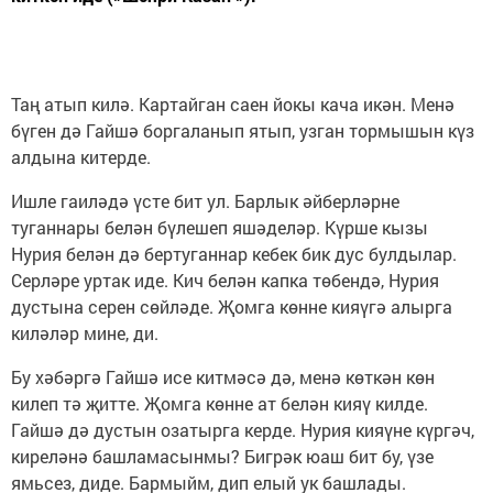
Таң атып килә. Картайган саен йокы кача икән. Менә
бүген дә Гайшә боргаланып ятып, узган тормышын күз
алдына китерде.
Ишле гаиләдә үсте бит ул. Барлык әйберләрне
туганнары белән бүлешеп яшәделәр. Күрше кызы
Нурия белән дә бертуганнар кебек бик дус булдылар.
Серләре уртак иде. Кич белән капка төбендә, Нурия
дустына серен сөйләде. Җомга көнне кияүгә алырга
киләләр мине, ди.
Бу хәбәргә Гайшә исе китмәсә дә, менә көткән көн
килеп тә җитте. Җомга көнне ат белән кияү килде.
Гайшә дә дустын озатырга керде. Нурия кияүне күргәч,
киреләнә башламасынмы? Бигрәк юаш бит бу, үзе
ямьсез, диде. Бармыйм, дип елый ук башлады.