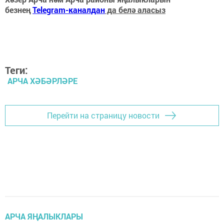
безнең
Telegram-каналдан
да белә аласыз
Теги:
АРЧА ХӘБӘРЛӘРЕ
Перейти на страницу новости
АРЧА ЯҢАЛЫКЛАРЫ