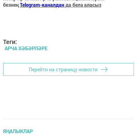
безнең
Telegram-каналдан
да белә аласыз
Теги:
АРЧА ХӘБӘРЛӘРЕ
Перейти на страницу новости
ЯҢАЛЫКЛАР