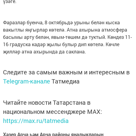
үзәге.
Фаразлар буенча, 8 октябрьдә урыны белән кыска
вакытлы яңгырлар көтелә. Атна ахырына атмосфера
басымы арту белән, явым-төшем дә туктый. Көндез 11-
16 градуска кадәр җылы булыр дип көтелә. Көчле
җилләр атна ахырында да саклана.
Следите за самым важным и интересным в
Telegram-канале
Татмедиа
Читайте новости Татарстана в
национальном мессенджере MАХ:
https://max.ru/tatmedia
Хәзер Арча һәм Арча районы яңалыкларын