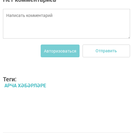
Отправить
Авторизоваться
Теги:
АРЧА ХӘБӘРЛӘРЕ