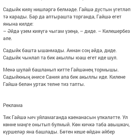
Садыйк кияү нишләргә белмәде. Гайшә дустын үгетләп
тә карады. Бар да аптырашта торганда, Гайшә егет
янына килде:
– Әйдә үзем кияүгә чыгам үзеңә, – диде. – Килешербез
әле.
Садыйк башта ышанмады. Аннан соң әйдә, диде.
Садыйк чынлап та бик акыллы юаш егет иде шул.
Менә шулай башланып китте Гайшәнең тормышы.
Садыйкның әнисе Сания апа бик акыллы иде. Килене
Гайшә белән уртак телне тиз тапты.
Реклама
Тик Гайшә һич уйламаганда каенанасын үпкәләтте. Ул
көнне мәңге онытып булмый. Көн кичкә таба авышкач,
күршеләр яна башлады. Бөтен кеше өйдән әйбер