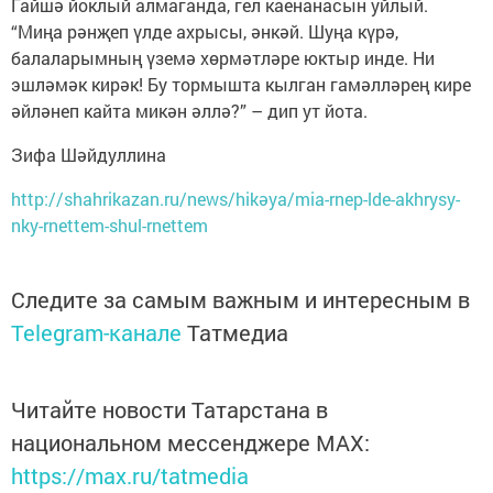
Гайшә йоклый алмаганда, гел каенанасын уйлый.
“Миңа рәнҗеп үлде ахрысы, әнкәй. Шуңа күрә,
балаларымның үземә хөрмәтләре юктыр инде. Ни
эшләмәк кирәк! Бу тормышта кылган гамәлләрең кире
әйләнеп кайта микән әллә?” – дип ут йота.
Зифа Шәйдуллина
http://shahrikazan.ru/news/hikәya/mia-rnep-lde-akhrysy-
nky-rnettem-shul-rnettem
Следите за самым важным и интересным в
Telegram-канале
Татмедиа
Читайте новости Татарстана в
национальном мессенджере MАХ:
https://max.ru/tatmedia