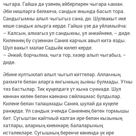
чыгара. Гайшә дә үзенең әйберләрен чыгара һаман.
Әби нишләргә белмичә, сандык янында басып тора.
Сандыгымны алып чыгыгыз сәнә, ди. Шулвакыт ике
кеше сандык алырга керде. Гайшә үзе дә уйламыйча:
– Калсын, алмагыз ул сандыкны, ул әнкәйнеке, – диде.
Киленнең бу сүзеннән Сания карчык авып китә язды.
Шул вакыт малае Садыйк килеп керде.
– Әнкәй, борчылма, чыга тор, хәзер алып чыгабыз, –
диде.
Әбине култыклап алып чыгып киттеләр. Аллаһның
рәхмәте белән аларга янгынның зыяны булмады. Утны
тиз бастылар. Тик күңелдәге ут кына сүнмәде. Шул
көннән килен белән каенана сөйләшмәс булдылар.
Килене белән талашмады Сания, шулай да күңеле
рәнҗеде. Ул сандык эчендә Саниянең бөтен тормышы
бит. Сугыштан кайтмый калган ире белән кызының
хатлары, аларның киемнәре, балаларының
истәлекләре. Сугышның беренче көнендә үк ире