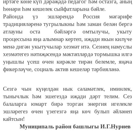
иртәге көне күп дәрәҗәдә педагог һәм остазга, аның
һөнәри һәм кешелек сыйфатларына бәйле.
Районда үз эшләрендә Россия мәгарифе
традицияләренә тугрылыкны һәм заман белән бергә
атлауны оста бәйләргә омтылучы, укыту
процессына яңа алымнар кертеп, иҗади якын килүче
менә дигән укытучылар хезмәт итә. Сезнең намуслы
хезмәтегез нәтиҗәсендә мәктәпләрдә тормышка илгә
уңышлы үсеш өчен кирәкле тирән белемле, яңача
фикерләүче, социаль актив кешеләр тәрбияләнә.
Сезгә чын күңелдән нык сәламәтлек, иминлек,
тынычлык һәм эшегездә иҗади дәрт телим. Сез
балаларга юмарт бирә торган энергия игелекле
эшләрегез өчен үзегезгә яңа көч булып әйләнеп
кайтсын!
Муниципаль район башлыгы И.Г.Нуриев