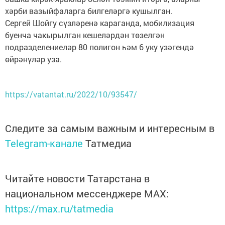
хәрби вазыйфаларга билгеләргә кушылган.
Сергей Шойгу сүзләренә караганда, мобилизация
буенча чакырылган кешеләрдән төзелгән
подразделениеләр 80 полигон һәм 6 уку үзәгендә
өйрәнүләр уза.
https://vatantat.ru/2022/10/93547/
Следите за самым важным и интересным в
Telegram-канале
Татмедиа
Читайте новости Татарстана в
национальном мессенджере MАХ:
https://max.ru/tatmedia