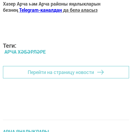
Хәзер Арча һәм Арча районы яңалыкларын
безнең
Telegram-каналдан
да белә аласыз
Теги:
АРЧА ХӘБӘРЛӘРЕ
Перейти на страницу новости
АРЧА ЯҢАЛЫКЛАРЫ