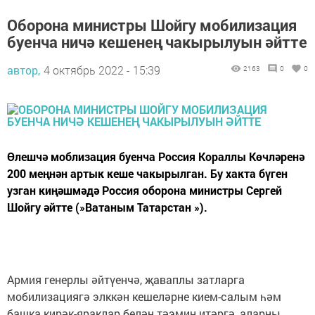
Оборона министры Шойгу мобилизация
буенча ничә кешенең чакырылуын әйтте
автор,
4 октябрь 2022 - 15:39
2163
0
0
Өлешчә моблизация буенча Россия Кораллы Көчләренә
200 меңнән артык кеше чакырылган. Бу хакта бүген
узган киңәшмәдә Россия оборона министры Сергей
Шойгу әйтте (»Ватаным Татарстан »).
Армия генерлы әйтүенчә, җаваплы затларга
мобилизациягә элккән кешеләрне кием-салым һәм
башка кирәк-яраклар белән тәэмин итәргә, аларны