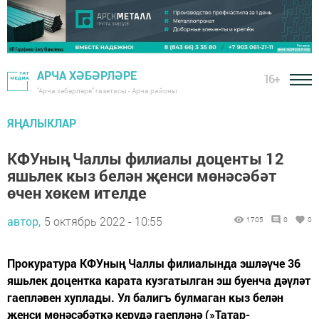
АРЧА ХӘБӘРЛӘРЕ
16+
"Арча хәбәрләре" газетасы - Арча районы
ЯҢАЛЫКЛАР
КФУның Чаллы филиалы доценты 12
яшьлек кыз белән җенси мөнәсәбәт
өчен хөкем ителде
автор,
5 октябрь 2022 - 10:55
1705
0
0
Прокуратура КФУның Чаллы филиалында эшләүче 36
яшьлек доцентка карата кузгатылган эш буенча дәүләт
гаепләвен хуплады. Ул балигъ булмаган кыз белән
җенси мөнәсәбәткә керүдә гаепләнә (»Татар-