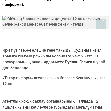
яинформ»).
Ир-ат үз гаебен өлешчә генә таныды. Суд аны ике ел
ярымга гомуми режимлы колониягә хөкем итте. ТР
прокурорының өлкән ярдәмчесе
Руслан Галиев
шулай
дип белдерде.
«Татар-информ» агентлыгына билгеле булганча, кызга
12 яшь.
Агентлык хокук саклау органнарының Чаллыда 12
яшьлек кызны көчләүләре турындагы мәгълүматны