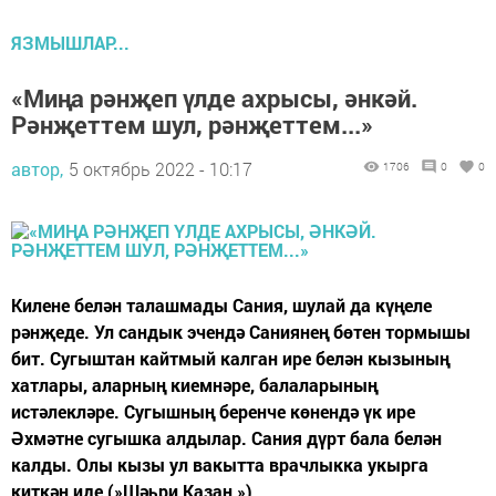
ЯЗМЫШЛАР...
«Миңа рәнҗеп үлде ахрысы, әнкәй.
Рәнҗеттем шул, рәнҗеттем...»
автор,
5 октябрь 2022 - 10:17
1706
0
0
Килене белән талашмады Сания, шулай да күңеле
рәнҗеде. Ул сандык эчендә Саниянең бөтен тормышы
бит. Сугыштан кайтмый калган ире белән кызының
хатлары, аларның киемнәре, балаларының
истәлекләре. Сугышның беренче көнендә үк ире
Әхмәтне сугышка алдылар. Сания дүрт бала белән
калды. Олы кызы ул вакытта врачлыкка укырга
киткән иде (»Шәһри Казан »).