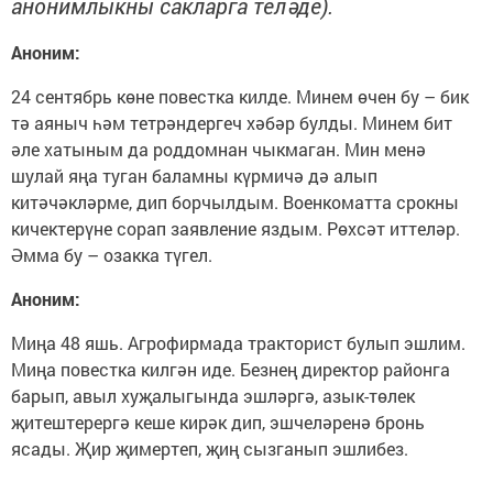
анонимлыкны сакларга теләде).
Аноним:
24 сентябрь көне повестка килде. Минем өчен бу – бик
тә аяныч һәм тетрәндергеч хәбәр булды. Минем бит
әле хатыным да роддомнан чыкмаган. Мин менә
шулай яңа туган баламны күрмичә дә алып
китәчәкләрме, дип борчылдым. Военкоматта срокны
кичектерүне сорап заявление яздым. Рөхсәт иттеләр.
Әмма бу – озакка түгел.
Аноним:
Миңа 48 яшь. Агрофирмада тракторист булып эшлим.
Миңа повестка килгән иде. Безнең директор районга
барып, авыл хуҗалыгында эшләргә, азык-төлек
җитештерергә кеше кирәк дип, эшчеләренә бронь
ясады. Җир җимертеп, җиң сызганып эшлибез.