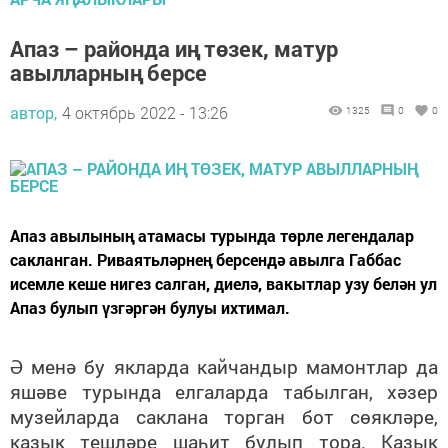
Апаз – районда иң төзек, матур
авылларның берсе
автор,
4 октябрь 2022 - 13:26
1325
0
0
Апаз авылының атамасы турында төрле легендалар
сакланган. Риваятьләрнең берсендә авылга Габбас
исемле кеше нигез салган, диелә, вакытлар узу белән ул
Апаз булып үзгәргән булуы ихтимал.
Ә менә бу якларда кайчандыр мамонтлар да
яшәве турында елгаларда табылган, хәзер
музейларда саклана торган бот сөякләре,
казык тешләре шаһит булып тора. Казык