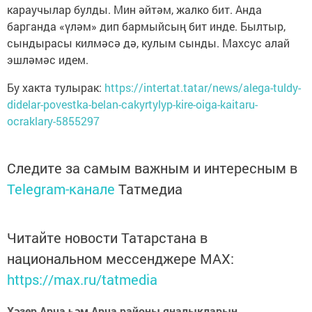
караучылар булды. Мин әйтәм, жалко бит. Анда
барганда «үләм» дип бармыйсың бит инде. Былтыр,
сындырасы килмәсә дә, кулым сынды. Махсус алай
эшләмәс идем.
Бу хакта тулырак:
https://intertat.tatar/news/alega-tuldy-
didelar-povestka-belan-cakyrtylyp-kire-oiga-kaitaru-
ocraklary-5855297
Следите за самым важным и интересным в
Telegram-канале
Татмедиа
Читайте новости Татарстана в
национальном мессенджере MАХ:
https://max.ru/tatmedia
Хәзер Арча һәм Арча районы яңалыкларын