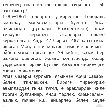
тешенең исән калган өлеше генә дә – 50
сантиметр!
1786–1861 елларда үткәрелгән Генераль
ызанлау мәгълүматлары буенча, Апаз
авылында (русчасы Рождествено) ясак
түләүче керәшен татарлары яшәве
күрсәтелгән. Анда 470 ир-ат, 487 хатын-кыз
яшәгән. Монда агач мәктәп, тимерче алачыгы,
әйбер мана торган цех, 29 кибет, кабак, бер
ашханә эшләгән. Җомга көннәрендә базар
уздырыла торган булган. Авылда чиркәү дә,
мәчет тә эшләгән.
Апаз базары зурлыгы ягыннан Арча базары
белән тиңләшкән. Бирегә тирә-күрше
авыллардан гына түгел, ә ераклардан килә
торган булганнар. Анда терлек, кием-салым,
ашлык, печән һ.б. әйберләр белән сәүдә
иткәннәр.