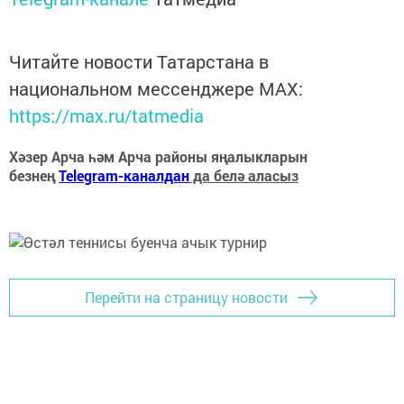
Читайте новости Татарстана в
национальном мессенджере MАХ:
https://max.ru/tatmedia
Хәзер Арча һәм Арча районы яңалыкларын
безнең
Telegram-каналдан
да белә аласыз
Перейти на страницу новости