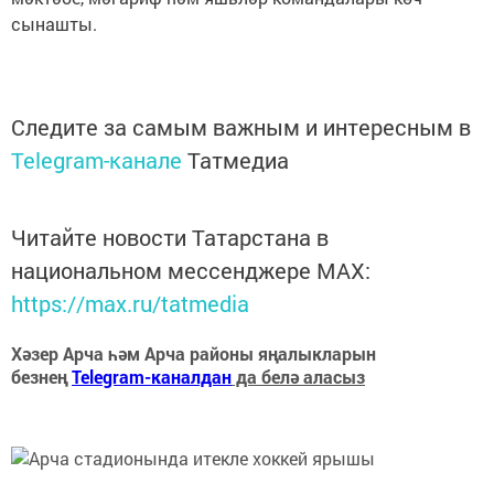
сынашты.
Следите за самым важным и интересным в
Telegram-канале
Татмедиа
Читайте новости Татарстана в
национальном мессенджере MАХ:
https://max.ru/tatmedia
Хәзер Арча һәм Арча районы яңалыкларын
безнең
Telegram-каналдан
да белә аласыз