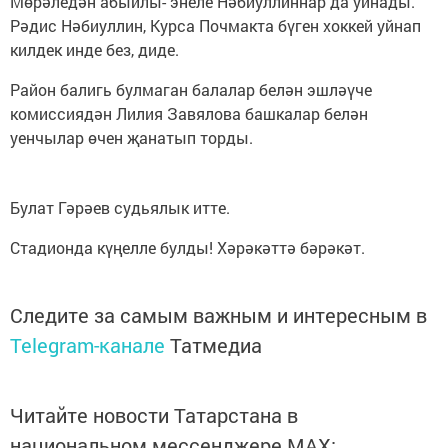
Мөрәледән абыйлы- энеле Нәбиуллиннар да уйнады.
Рәдис Нәбиуллин, Курса Почмакта бүген хоккей уйнап
килдек инде без, диде.
Район балигь булмаган балалар белән эшләүче
комиссиядән Лилия Завялова башкалар белән
уенчылар өчен җанатып торды.
Булат Гәрәев судьялык итте.
Стадионда күңелле булды! Хәрәкәттә бәрәкәт.
Следите за самым важным и интересным в
Telegram-канале
Татмедиа
Читайте новости Татарстана в
национальном мессенджере MАХ: