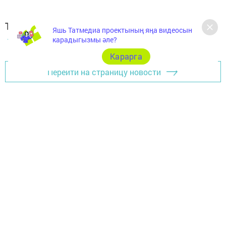
Теги:
Яшь Татмедиа проектының яңа видеосын
АРЧА РАЙОНЫ
карадыгызмы әле?
Карарга
Перейти на страницу новости