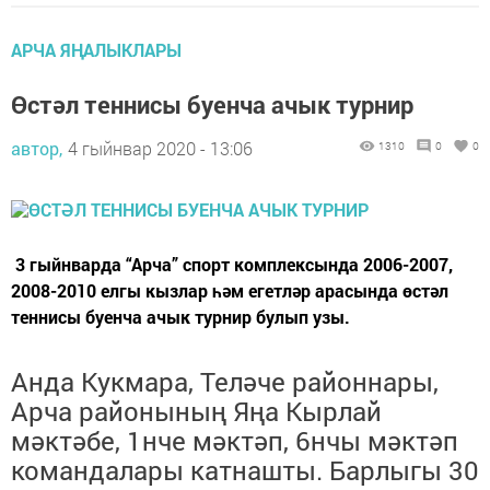
АРЧА ЯҢАЛЫКЛАРЫ
Өстәл теннисы буенча ачык турнир
автор,
4 гыйнвар 2020 - 13:06
1310
0
0
3 гыйнварда “Арча” спорт комплексында 2006-2007,
2008-2010 елгы кызлар һәм егетләр арасында өстәл
теннисы буенча ачык турнир булып узы.
Анда Кукмара, Теләче районнары,
Арча районының Яңа Кырлай
мәктәбе, 1нче мәктәп, 6нчы мәктәп
командалары катнашты. Барлыгы 30