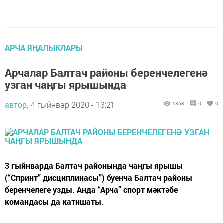
АРЧА ЯҢАЛЫКЛАРЫ
Арчалар Балтач районы беренчелегенә
узган чаңгы ярышында
автор,
4 гыйнвар 2020 - 13:21
1353
0
0
3 гыйнварда Балтач районында чаңгы ярышы
(“Спринт” дисциплинасы”) буенча Балтач районы
беренчелеге узды. Анда “Арча” спорт мәктәбе
командасы да катншаты.