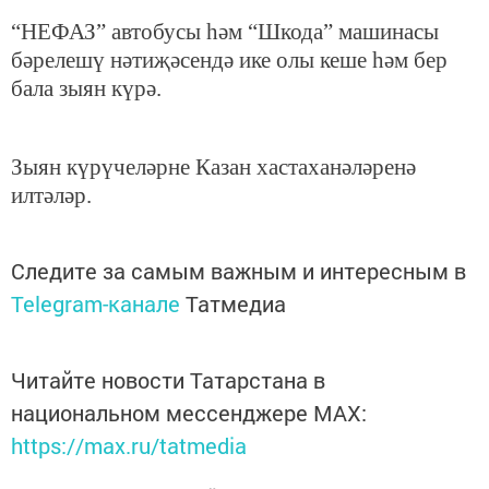
“НЕФАЗ” автобусы һәм “Шкода” машинасы
бәрелешү нәтиҗәсендә ике олы кеше һәм бер
бала зыян күрә.
Зыян күрүчеләрне Казан хастаханәләренә
илтәләр.
Следите за самым важным и интересным в
Telegram-канале
Татмедиа
Читайте новости Татарстана в
национальном мессенджере MАХ:
https://max.ru/tatmedia