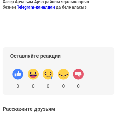
Хәзер Арча һәм Арча районы яңалыкларын
безнең
Telegram-каналдан
да белә аласыз
Оставляйте реакции
0
0
0
0
0
Расскажите друзьям