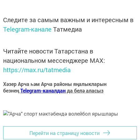
Следите за самым важным и интересным в
Telegram-канале
Татмедиа
Читайте новости Татарстана в
национальном мессенджере MАХ:
https://max.ru/tatmedia
Хәзер Арча һәм Арча районы яңалыкларын
безнең
Telegram-каналдан
да белә аласыз
Перейти на страницу новости