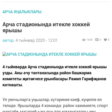
АРЧА ЯҢАЛЫКЛАРЫ
Арча стадионында итекле хоккей
ярышы
автор,
4 гыйнвар 2020 - 12:01
1443
0
0
4 гыйнварда Арча стадионында итекле хоккей ярышы
узды. Аны ачу тантанасында район башкарма
комитеты җитәкчесе урынбасары Рамил Гарифҗанов
катнашты.
Ул уенчыларга уңышлар, күтәренке кәеф, күңелле ял
теләде. Ярышларда 4 команда: район хакимияте, спорт
мәктәбе, мәгариф һәм яшьләр командалары көч