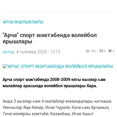
АРЧА ЯҢАЛЫКЛАРЫ
"Арча" спорт мәктәбендә волейбол
ярышлары
автор,
4 гыйнвар 2020 - 12:12
1261
0
0
Арча спорт мәктәбендә 2008-2009 елгы кызлар һәм
малайлар арасында волейбол ярышлары бара.
Анда 3 кызлар һәм 4 малайлар командалары катнаша.
Уенчылар Яңа Кенәр, Иске Чүриле, Кәче һәм Арчаның
7нче номерлы мәктәбе, Казанбаш, Иске Ашыт