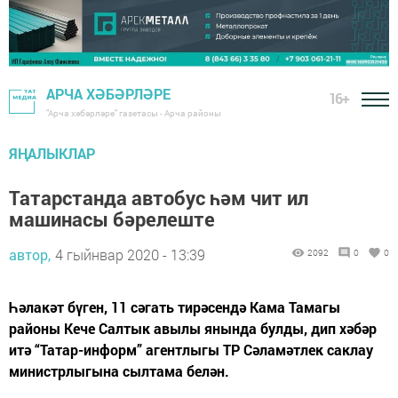
АРЧА ХӘБӘРЛӘРЕ
16+
"Арча хәбәрләре" газетасы - Арча районы
ЯҢАЛЫКЛАР
Татарстанда автобус һәм чит ил
машинасы бәрелеште
автор,
4 гыйнвар 2020 - 13:39
2092
0
0
Һәлакәт бүген, 11 сәгать тирәсендә Кама Тамагы
районы Кече Салтык авылы янында булды, дип хәбәр
итә “Татар-информ” агентлыгы ТР Сәламәтлек саклау
министрлыгына сылтама белән.