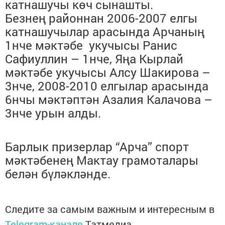
катнашучы көч сынашты.
Безнең районнан 2006-2007 елгы
катнашучылар арасында Арчаның
1нче мәктәбе укучысы Ранис
Сафиуллин – 1нче, Яңа Кырлай
мәктәбе укучысы Алсу Шакирова –
3нче, 2008-2010 елгылар арасында
6нчы мәктәптән Азалия Калачова –
3нче урын алды.
Барлык призерлар “Арча” спорт
мәктәбенең Мактау грамоталары
белән бүләкләнде.
Следите за самым важным и интересным в
Telegram-канале
Татмедиа