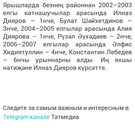
Ярышларда безнең районнан 2002–2003
елгы катнашучылар арасында Илназ
Дияров – 1нче, Булат Шәйхетдинов –
3нче, 2004–2005 елгылар арасында Алия
Диярова – 1нче, Рүзәл Әүхәдиев – 2нче,
2006–2007 елгылар арасында Әлфис
Хидиятуллин – 4нче, Константин Лебедев
– 6нчы урыннарны алды. Иң яхшы
нәтиҗәне Илназ Дияров күрсәтте.
Следите за самым важным и интересным в
Telegram-канале
Татмедиа