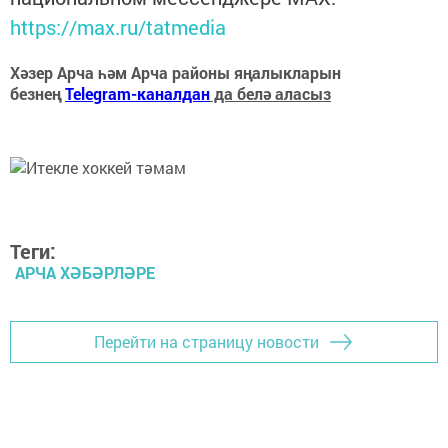
https://max.ru/tatmedia
Хәзер Арча һәм Арча районы яңалыкларын
безнең
Telegram-каналдан
да белә аласыз
Теги:
АРЧА ХӘБӘРЛӘРЕ
Перейти на страницу новости