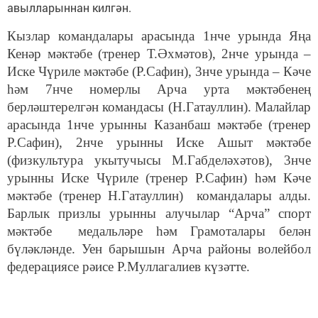
авылларыннан килгән.
Кызлар командалары арасында 1нче урында Яңа
Кенәр мәктәбе (тренер Т.Әхмәтов), 2нче урында –
Иске Чүриле мәктәбе (Р.Сафин), 3нче урында – Кәче
һәм 7нче номерлы Арча урта мәктәбенең
берләштерелгән командасы (Н.Гатауллин). Малайлар
арасында 1нче урынны Казанбаш мәктәбе (тренер
Р.Сафин), 2нче урынны Иске Ашыт мәктәбе
(физкультура укытучысы М.Габделәхәтов), 3нче
урынны Иске Чүриле (тренер Р.Сафин) һәм Кәче
мәктәбе (тренер Н.Гатауллин) командалары алды.
Барлык призлы урынны алучылар “Арча” спорт
мәктәбе медальләре һәм Грамоталары белән
бүләкләнде. Уен барышын Арча районы волейбол
федерациясе рәисе Р.Муллагалиев күзәтте.