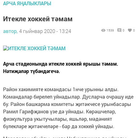
АРЧА ЯҢАЛЫКЛАРЫ
Итекле хоккей тәмам
автор,
4 гыйнвар 2020 - 13:24
1539
0
0
Арча стадионында итекле хоккей ярышы тәмам.
Нәтиҗәләр түбәндәгечә.
Район хакимияте командасы 1нче урынны алды.
Командалар бирелеп уйнадылар. Дусларча очрашу иде
бу. Район башкарма комитеты җитәкчесе урынбасары
Рамил Гарифҗанов үзе дә уйнады. Көрәшчеләр,
физкультура укытучылары, яшьләр, мәдәният
бүлекләре җитәкчеләре - бар да хоккей уйнады.