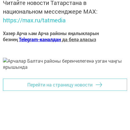
Читайте новости Татарстана в
национальном мессенджере MАХ:
https://max.ru/tatmedia
Хәзер Арча һәм Арча районы яңалыкларын
безнең
Telegram-каналдан
да белә аласыз
Перейти на страницу новости