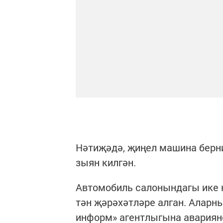
Нәтиҗәдә, җиңел машина берни
зыян килгән.
Автомобиль салонындагы ике 
тән җәрәхәтләре алган. Аларны
информ» агентлыгына авариян