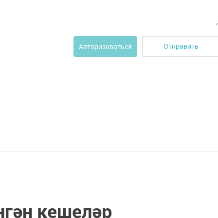
Отправить
Авторизоваться
гән кешеләр