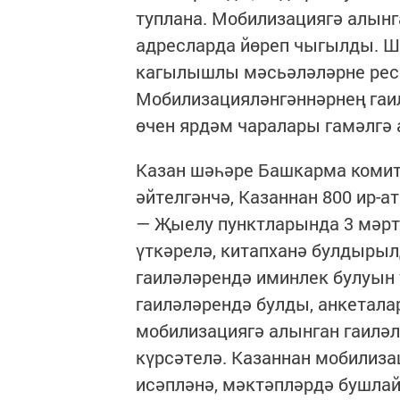
туплана. Мобилизациягә алынг
адресларда йөреп чыгылды. Ш
кагылышлы мәсьәләләрне респ
Мобилизацияләнгәннәрнең гаи
өчен ярдәм чаралары гамәлгә 
Казан шәһәре Башкарма комит
әйтелгәнчә, Казаннан 800 ир-а
— Җыелу пунктларында 3 мәрт
үткәрелә, китапханә булдыры
гаиләләрендә иминлек булуын
гаиләләрендә булды, анкетала
мобилизациягә алынган гаиләл
күрсәтелә. Казаннан мобилиза
исәпләнә, мәктәпләрдә бушлай