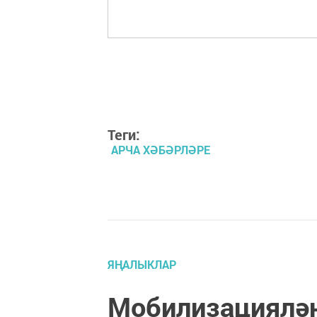
Теги:
АРЧА ХӘБӘРЛӘРЕ
ЯҢАЛЫКЛАР
Мобилизациялән