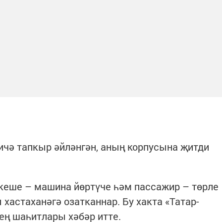
чә тапкыр әйләнгән, аның корпусына җитди
кеше – машина йөртүче һәм пассажир – төрле
 хастаханәгә озатканнар. Бу хакта «Татар-
ең шаһитлары хәбәр итте.