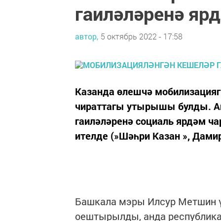
гаиләләренә яр
автор,
5 октябрь 2022 - 17:58
Казанда өлешчә мобилизацияг
чираттагы утырышы булды. А
гаиләләренә социаль ярдәм ч
ителде (»Шәһри Казан », Дами
Башкала мэры Илсур Метшин ү
оештырылды, анда республика