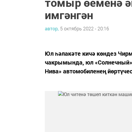
томыр өеменә ә
имгәнгән
автор,
5 октябрь 2022 - 20:16
Юл һәлакәте кичә көндез Чир
чакрымында, юл «Солнечный» 
Нива» автомобиленең йөртүчес