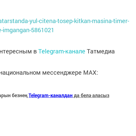
atarstanda-yul-citena-tosep-kitkan-masina-timer-
se-imgangan-5861021
интересным в
Telegram-канале
Татмедиа
в национальном мессенджере MАХ:
арын безнең
Telegram-каналдан
да белә аласыз