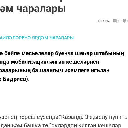
дәм чаралары
1394
0
ә бәйле мәсьәләләр буенча шәһәр штабының
нда мобилизацияләнгән кешеләрнең
араларының башлангыч исемлеге игълан
р Бәдриев).
зенең кереш сүзендә:”Казанда 3 җыелу пункт
дан һәм башка төбәкләрдән килгән кешеләр