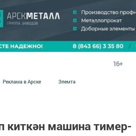
16+
Реклама в Арске
Элемтә
п киткән машина тимер-