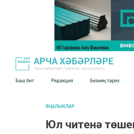
АРЧА ХӘБӘРЛӘРЕ
"Арча хәбәрләре" газетасы - Арча районы
Баш бит
Редакция
Безнең тарих
ЯҢАЛЫКЛАР
Юл читенә төше