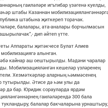
аннарның гаиләләре игътибар үзәгенә куелды,
әһәр штабы Казаннан мобилизацияләнгәннәрг
ублика штабына җиткереп торачак.
ләләре, балалары, ата-аналары борчылмасын
ашырылачак”,- дип әйтеп үтте.
еты Аппараты җитәкчесе Булат Алиев
т мобилизациягә алынган.
әбә кайнар аш оештырылды. Мәдәни чаралар
лды. Мобилизацияләнгән кешеләр үзләренең
 тели. Хезмәткәрләр аларның һәммәсенең
р тутырылды. Әтисе дә һәм улы да
әр дә бар. Юридик сорауларда ярдәм
цияләнгәннәрнең гаиләләрендә 300 бала
 тукландыру, балалар бакчаларына урнаштыру,