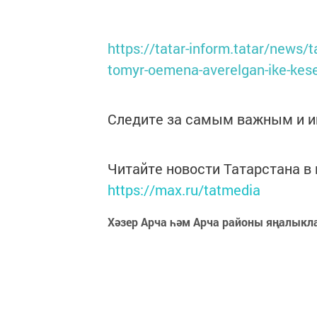
https://tatar-inform.tatar/news/t
tomyr-oemena-averelgan-ike-ke
Следите за самым важным и 
Читайте новости Татарстана 
https://max.ru/tatmedia
Хәзер Арча һәм Арча районы яңалыкл