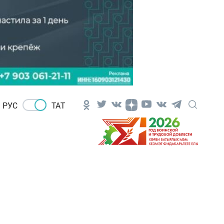
РУС
ТАТ