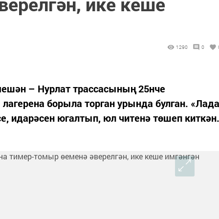
верелгән, ике кеше
1290
0
мешән – Нурлат трассасының 25нче
лагерена борыла торган урында булган. «Лад
е, идарәсен югалтып, юл читенә төшеп киткән