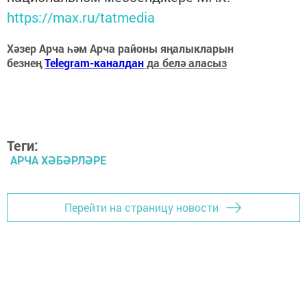
https://max.ru/tatmedia
Хәзер Арча һәм Арча районы яңалыкларын
безнең
Telegram-каналдан
да белә аласыз
Теги:
АРЧА ХӘБӘРЛӘРЕ
Перейти на страницу новости