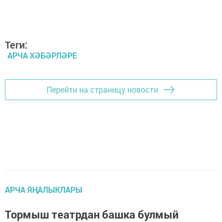
Теги:
АРЧА ХӘБӘРЛӘРЕ
Перейти на страницу новости
АРЧА ЯҢАЛЫКЛАРЫ
Тормыш театрдан башка булмый