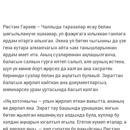
Рөстәм Гәрәев – Чаллыда тәрәзәләр ясау белән
шөгыльләнүче эшмәкәр, ул фаҗигагә юлыккан гаиләгә
ярдәм итәргә алынган. Әмма ул бөтен чыгымны да үзе
генә күтәрә алмаячагын әйтә һәм танышларыннан
ярдәм өмет итә. Аның сүзләреннән аңлашылганча,
баласын салкын гүргә илтеп салып, әле шуның өстенә,
шул ук көнне йорт-җирсез дә калган ана хәсрәтен
бернинди сүзләр белән дә аңлатып булмый. Зираттан
баласын җирләп кайткан ана документларсыз,
киемнәрсез урам уртасында басып калган.
«Иң коточкычы – улын җирләп яткан вакытта, ананың
өе дөрләп яна. Зират тау башында урнашкан, янгын
бөтен җыелган кешенең күз алдында була, күпләр бу
хәлдән аңнарын югалтып егыла. Егетне күмеп яталар, ә
өй дөрләп яна», – дип сурәтли бу вакыйганы Рөстәм.