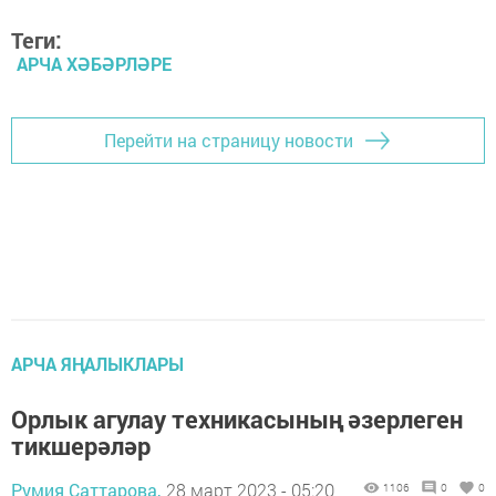
Теги:
АРЧА ХӘБӘРЛӘРЕ
Перейти на страницу новости
АРЧА ЯҢАЛЫКЛАРЫ
Орлык агулау техникасының әзерлеген
тикшерәләр
Румия Саттарова,
28 март 2023 - 05:20
1106
0
0