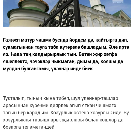
Гаҗәеп матур чишмә буенда йөрдем дә, кайтырга дип,
сукмагыннан тауга таба күтәрелә башладым. Әле иртә
яз. Һава таң калдырырлык тын. Бөтен җир хәтфә
яшеллектә, чәчәкләр чыкмаган, дымы да, кояшы да
мулдан булгангамы, үләннәр инде биек.
Тукталып, тыныч кына тибеп, шул үләннәр-ташлар
арасыннан күренми диярлек агып яткан чишмәгә
тагын бер карадым. Хозурлык өстенә хозурлык иде. Бу
хозурлыкны тавышлары, җырлары белән кошлар да
бозарга теләмәгәндәй.