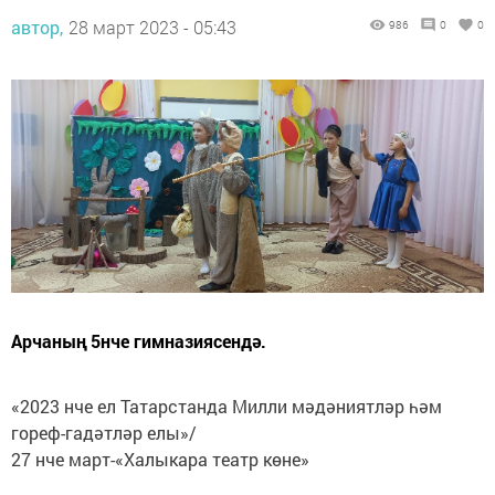
автор,
28 март 2023 - 05:43
986
0
0
Арчаның 5нче гимназиясендә.
«2023 нче ел Татарстанда Милли мәдәниятләр һәм
гореф-гадәтләр елы»/
27 нче март-«Халыкара театр көне»