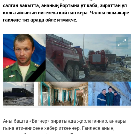
салган вакытта, ананың йортына ут каба, зираттан ул
көлгә әйләнгән нигезенә кайтып керә. Чаллы эшмәкәре
гаиләне тиз арада өйле итмәкче.
Аны башта «Вагнер» зиратында җирләгәннәр, аннары
гына әти-әнисенә хәбәр иткәннәр. Гаиләсе аның