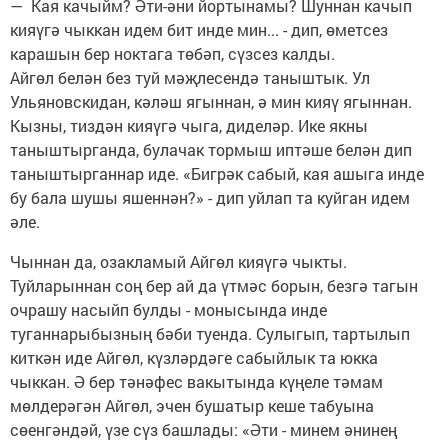
— Кая качыйм? Әти-әни йортынамы? Шуннан качып
кияүгә чыккан идем бит инде мин... - дип, өметсез
карашын бер ноктага төбәп, сүзсез калды.
Айгөл белән без туй мәҗлесендә таныштык. Ул
Ульяновскидан, кәләш ягыннан, ә мин кияү ягыннан.
Кызны, тиздән кияүгә чыга, диделәр. Ике якны
таныштырганда, булачак тормыш иптәше белән дип
таныштырганнар иде. «Бигрәк сабый, кая ашыга инде
бу бала шушы яшеннән?» - дип уйлап та куйган идем
әле.
Чыннан да, озакламый Айгөл кияүгә чыкты.
Туйларыннан соң бер ай да үтмәс борын, безгә тагын
очрашу насыйп булды - монысында инде
туганнарыбызның бәби туенда. Сулыгып, тартылып
киткән иде Айгөл, күзләрдәге сабыйлык та юкка
чыккан. Ә бер тәнәфес вакытында күңеле тәмам
мөлдерәгән Айгөл, эчен бушатыр кеше табуына
сөенгәндәй, үзе сүз башлады: «Әти - минем әнинең