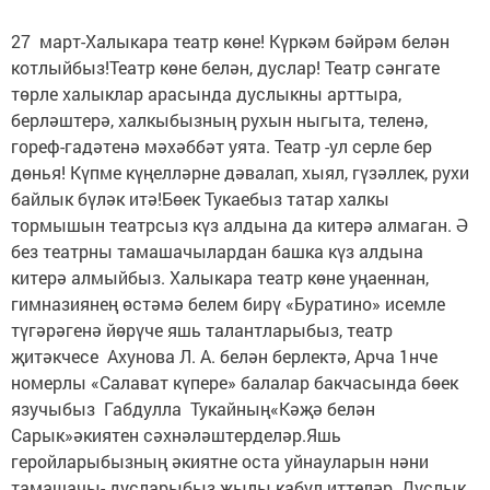
27 март-Халыкара театр көне! Күркәм бәйрәм белән
котлыйбыз!Театр көне белән, дуслар! Театр сәнгате
төрле халыклар арасында дуслыкны арттыра,
берләштерә, халкыбызның рухын ныгыта, теленә,
гореф-гадәтенә мәхәббәт уята. Театр -ул серле бер
дөнья! Күпме күңелләрне дәвалап, хыял, гүзәллек, рухи
байлык бүләк итә!Бөек Тукаебыз татар халкы
тормышын театрсыз күз алдына да китерә алмаган. Ә
без театрны тамашачылардан башка күз алдына
китерә алмыйбыз. Халыкара театр көне уңаеннан,
гимназиянең өстәмә белем бирү «Буратино» исемле
түгәрәгенә йөрүче яшь талантларыбыз, театр
җитәкчесе Ахунова Л. А. белән берлектә, Арча 1нче
номерлы «Салават күпере» балалар бакчасында бөек
язучыбыз Габдулла Тукайның«Кәҗә белән
Сарык»әкиятен сәхнәләштерделәр.Яшь
геройларыбызның әкиятне оста уйнауларын нәни
тамашачы- дусларыбыз җылы кабул иттеләр. Дуслык