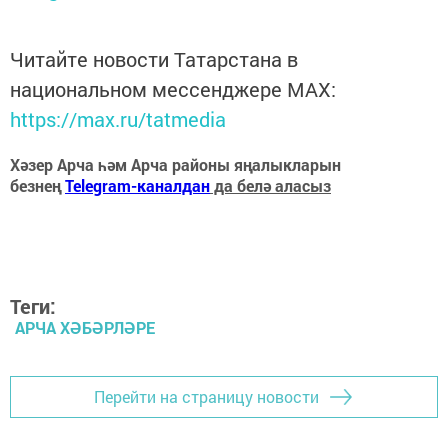
Читайте новости Татарстана в
национальном мессенджере MАХ:
https://max.ru/tatmedia
Хәзер Арча һәм Арча районы яңалыкларын
безнең
Telegram-каналдан
да белә аласыз
Теги:
АРЧА ХӘБӘРЛӘРЕ
Перейти на страницу новости