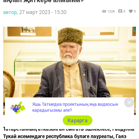
автор,
27 март 2023 - 15:30
1229
0
0
Яшь Татмедиа проектының яңа видеосын
карадыгызмы әле?
Карарга
Татарстанның атказанган сәнгать эшлеклесе, Габдулла
Тукай исемендәге республика бүләге лауреаты, Гаяз