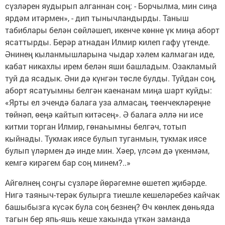
сүзләрен яудырып алганнан соң: - Борчылма, мин сиңа
ярдәм итәрмен», - дип тынычландырды. Таныш
табиблары белән сөйләшеп, икенче көнне үк миңа аборт
ясаттырды. Берәр атнадан Илмир килеп гафу үтенде.
Әнинең кыланмышларына чыдар хәлем калмаган иде,
кабат никахлы ирем белән яши башладым. Озакламый
туй да ясадык. Әни дә күнгән төсле булды. Туйдан соң,
аборт ясатуымны белгән каенанам миңа шарт куйды:
«Ярты ел эчендә балага уза алмасаң, төенчекләреңне
төйнәп, өеңә кайтып китәсең». Ә балага әллә ни исе
китми торган Илмир, гөнаһымны белгәч, тотып
кыйнады. Тукмак иясе булып туганмын, тукмак иясе
булып үләрмен дә инде мин. Хәер, үлсәм дә үкенмәм,
кемгә кирәгем бар соң минем?..»
Айгөлнең соңгы сүзләре йөрәгемне өшетеп җибәрде.
Нигә таяныч-терәк булырга тиешле кешеләребез кайчак
башыбызга күсәк була соң безнең? Өч көнлек дөньяда
тагын бер япь-яшь кеше хакында үткән заманда