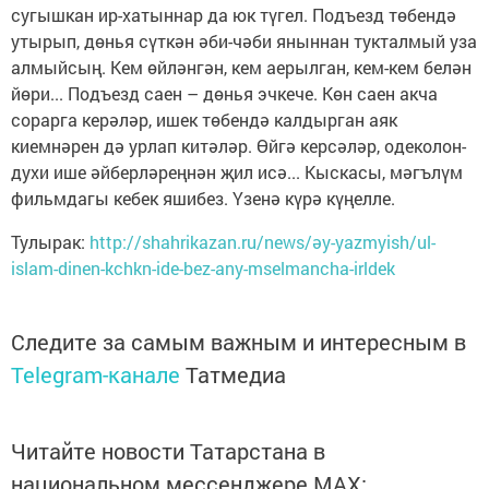
сугышкан ир-хатыннар да юк түгел. Подъезд төбендә
утырып, дөнья сүткән әби-чәби яныннан тукталмый уза
алмыйсың. Кем өйләнгән, кем аерылган, кем-кем белән
йөри... Подъезд саен – дөнья эчкече. Көн саен акча
сорарга керәләр, ишек төбендә калдырган аяк
киемнәрен дә урлап китәләр. Өйгә керсәләр, одеколон-
духи ише әйберләреңнән җил исә... Кыскасы, мәгълүм
фильмдагы кебек яшибез. Үзенә күрә күңелле.
Тулырак:
http://shahrikazan.ru/news/әy-yazmyish/ul-
islam-dinen-kchkn-ide-bez-any-mselmancha-irldek
Следите за самым важным и интересным в
Telegram-канале
Татмедиа
Читайте новости Татарстана в
национальном мессенджере MАХ: