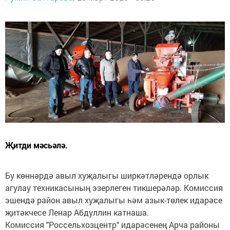
Җитди мәсьәлә.
Бу көннәрдә авыл хуҗалыгы ширкәтләрендә орлык
агулау техникасының эзерлеген тикшерәләр. Комиссия
эшендә район авыл хуҗалыгы һәм азык-төлек идарәсе
җитәкчесе Ленар Абдуллин катнаша.
Комиссия "Россельхозцентр" идарәсенең Арча районы