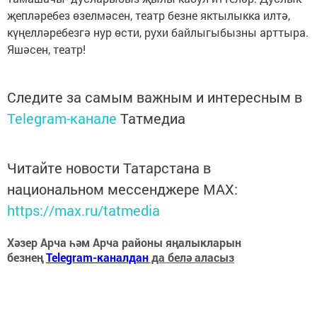
җепләребез өзелмәсен, театр безне яктылыкка илтә,
күңелләребезгә нур өсти, рухи байлыгыбызны арттыра.
Яшәсен, театр!
Следите за самым важным и интересным в
Telegram-канале
Татмедиа
Читайте новости Татарстана в
национальном мессенджере MАХ:
https://max.ru/tatmedia
Хәзер Арча һәм Арча районы яңалыкларын
безнең
Telegram-каналдан
да белә аласыз