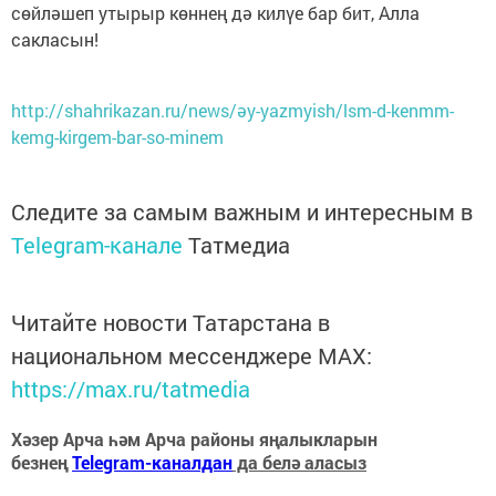
сөйләшеп утырыр көннең дә килүе бар бит, Алла
сакласын!
http://shahrikazan.ru/news/әy-yazmyish/lsm-d-kenmm-
kemg-kirgem-bar-so-minem
Следите за самым важным и интересным в
Telegram-канале
Татмедиа
Читайте новости Татарстана в
национальном мессенджере MАХ:
https://max.ru/tatmedia
Хәзер Арча һәм Арча районы яңалыкларын
безнең
Telegram-каналдан
да белә аласыз