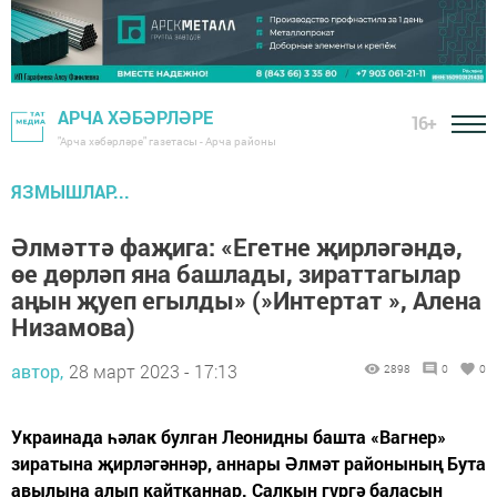
АРЧА ХӘБӘРЛӘРЕ
16+
"Арча хәбәрләре" газетасы - Арча районы
ЯЗМЫШЛАР...
Әлмәттә фаҗига: «Егетне җирләгәндә,
өе дөрләп яна башлады, зираттагылар
аңын җуеп егылды» (»Интертат », Алена
Низамова)
автор,
28 март 2023 - 17:13
2898
0
0
Украинада һәлак булган Леонидны башта «Вагнер»
зиратына җирләгәннәр, аннары Әлмәт районының Бута
авылына алып кайтканнар. Салкын гүргә баласын