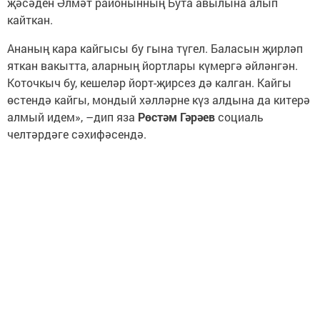
җәсәден Әлмәт районынның Бута авылына алып
кайткан.
Ананың кара кайгысы бу гына түгел. Баласын җирләп
яткан вакытта, аларның йортлары күмергә әйләнгән.
Коточкыч бу, кешеләр йорт-җирсез дә калган. Кайгы
өстендә кайгы, мондый хәлләрне күз алдына да китерә
алмый идем», –дип яза
Рөстәм Гәрәев
социаль
челтәрдәге сәхифәсендә.