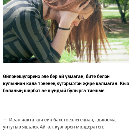
Өйләнешүләренә әле бер ай узмаган, бите белән
кулыннан кала тәненең күгәрмәгән җире калмаган. Кыз
баланың ширбәт ае шундый булырга тиешме...
— Исән чакта кач син бәхетсезлегеңнән, - диюемә,
унтугыз яшьлек Айгөл, күзләрен мөлдерәтеп: