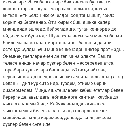
икенче ире. Элек барган ире бик кансыз булган, гел
кыйнап торган, шуңа түзәр хәле калмагач, качып
киткән. Әти белән ике-өч елдан соң танышып, гаилә
корып җибәргәннәр. Әти кырык биш яшькә кадәр
милициядә эшләде, бәйрәмдә дә, туган көннәрдә дә
өйдә сирәк була иде. Шуңа күрә энем һәм минем белән
бәйле мәшәкатьләр, йорт эшләре - барысы да әни
өстендә булды. Әни мине кечкенәдән никтер яратмады.
Энемнең гаепләре өчен дә гел миңа эләкте. Башта
теләсә нинди начар сүзләр белән мәсхәрәләп атса,
тора-бара кул күтәрә башлады. «Әтиеңә әйтсәң,
аерылышам да энеңне алып китәм, әнә калырсың атаң
белән!» - дип куркыта иде. Түздем, әтиемә берни
сиздермәдем. Миңа, яшьтәшләрем кебек, егетләр белән
йөрергә дә, авылдагы әбиемнәргә кайткач, клубка да
чыгарга ярамый иде. Кайчак авылда кача-поса
чыкканымны белеп алса яки аңа ошарлык кеше
малайлары миңа карамаса, дөньядагы иң ямьсез
сүзләр белән сүгә иде.