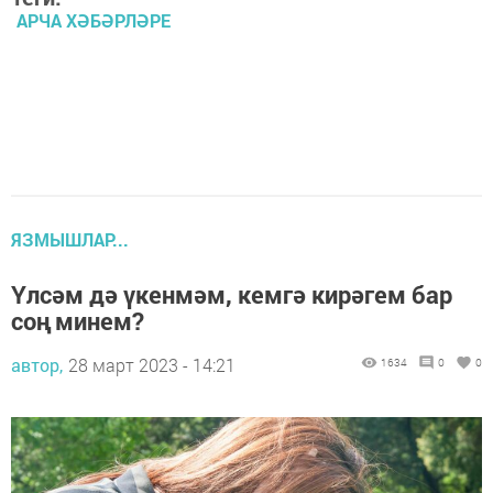
АРЧА ХӘБӘРЛӘРЕ
ЯЗМЫШЛАР...
Үлсәм дә үкенмәм, кемгә кирәгем бар
соң минем?
автор,
28 март 2023 - 14:21
1634
0
0