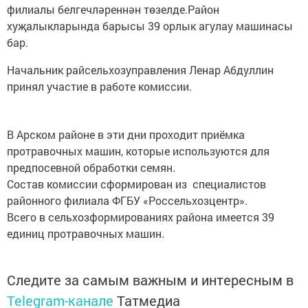
филиалы белгечләреннән төзелде.Район
хуҗалыкларында барысы 39 орлык агулау машинасы
бар.
Начальник райсельхозуправления Ленар Абдуллин
принял участие в работе комиссии.
В Арском районе в эти дни проходит приёмка
протравочных машин, которые используются для
предпосевной обработки семян.
Состав комиссии сформирован из специалистов
районного филиала ФГБУ «Россельхозцентр».
Всего в сельхозформированиях района имеется 39
единиц протравочных машин.
Следите за самым важным и интересным в
Telegram-канале
Татмедиа