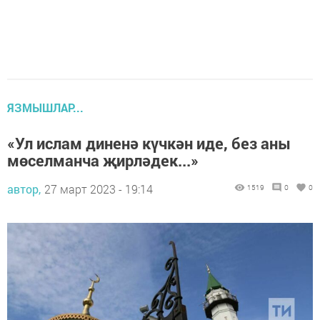
ЯЗМЫШЛАР...
«Ул ислам диненә күчкән иде, без аны
мөселманча җирләдек...»
автор,
27 март 2023 - 19:14
1519
0
0