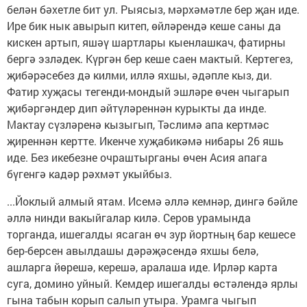
белән бәхетле бит ул. Рыясыз, мәрхәмәтле бер җан иде.
Ире бик нык авырып китеп, өйләрендә кеше саны да
кискен артып, яшәү шартлары кыенлашкач, фатирны
бергә эзләдек. Күргән бер кеше саен мактый. Кертегез,
җибәрәсебез дә килми, иллә яхшы, әдәпле кыз, ди.
Фатир хуҗасы тегенди-мондый эшләре өчен чыгарып
җибәргәндер дип әйтүләреннән курыкты да инде.
Мактау сүзләренә кызыгып, Тәслимә апа кертмәс
җиреннән кертте. Икенче хуҗабикәмә нибары 26 яшь
иде. Без икебезне очраштырганы өчен Асия апага
бүгенгә кадәр рәхмәт укыйбыз.
...Йоклый алмый ятам. Исемә әллә кемнәр, дингә бәйле
әллә нинди вакыйгалар килә. Серов урамында
торганда, ишегалды ясаган өч зур йортның бар кешесе
бер-берсен авылдашы дәрәҗәсендә яхшы белә,
ашларга йөрешә, керешә, аралаша иде. Ирләр карта
суга, домино уйный. Кемдер ишегалды өстәлендә ярлы
гына табын корып салып утыра. Урамга чыгып