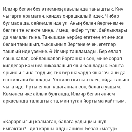
Илмир белән без әтиемнең авылында таныштык. Кич
чыгарга ярамагач, көндез очрашкалый идек. Чибәр
булмаса да, сөйкемле иде ул. Аның белән йөргәнемне
белгәч тә эләкте миңа. Имеш, чибәр түгел, байлыклары
да чамалы гына. Танышкан һәрбер егетнең әти-әнисе
белән танышып, тыкшынып йөргәне өчен, егетләр
ташлый иде үземне. Ә Илмир ташламады. Бер еллап
язышкалап, сөйләшкәләп йөргәннән соң, мине сорап
килделәр һәм без никахлашып яши башладык. Башта
ярыйсы гына тордык, тик бер шәһәрдә яшәгәч, әни дә
еш килгәли башлады. Ул килеп киткән саен, өйдә тавыш
чыга иде. Ярты еллап яшәгәннән соң, балага уздым.
Көмәнем ике айлык булганда, Илмир белән әнием
аркасында талаштык та, мин туган йортыма кайттым.
«Карарлыгың калмаган, балага уздыңмы шул
имгәктән? - дип каршы алды әнием. Бераз «матур»