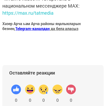
национальном мессенджере MАХ:
https://max.ru/tatmedia
Хәзер Арча һәм Арча районы яңалыкларын
безнең
Telegram-каналдан
да белә аласыз
Оставляйте реакции
0
0
0
0
0