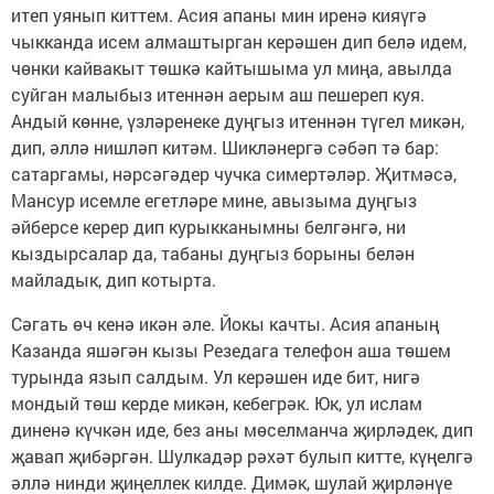
итеп уянып киттем. Асия апаны мин иренә кияүгә
чыкканда исем алмаштырган керәшен дип белә идем,
чөнки кайвакыт төшкә кайтышыма ул миңа, авылда
суйган малыбыз итеннән аерым аш пешереп куя.
Андый көнне, үзләренеке дуңгыз итеннән түгел микән,
дип, әллә нишләп китәм. Шикләнергә сәбәп тә бар:
сатаргамы, нәрсәгәдер чучка симертәләр. Җитмәсә,
Мансур исемле егетләре мине, авызыма дуңгыз
әйберсе керер дип курыкканымны белгәнгә, ни
кыздырсалар да, табаны дуңгыз борыны белән
майладык, дип котырта.
Сәгать өч кенә икән әле. Йокы качты. Асия апаның
Казанда яшәгән кызы Резедага телефон аша төшем
турында язып салдым. Ул керәшен иде бит, нигә
мондый төш керде микән, кебегрәк. Юк, ул ислам
диненә күчкән иде, без аны мөселманча җирләдек, дип
җавап җибәргән. Шулкадәр рәхәт булып китте, күңелгә
әллә нинди җиңеллек килде. Димәк, шулай җирләнүе