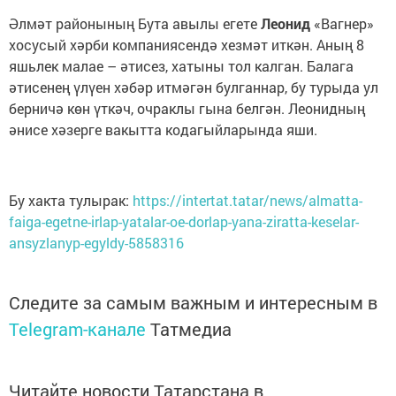
Әлмәт районының Бута авылы егете
Леонид
«Вагнер»
хосусый хәрби компаниясендә хезмәт иткән. Аның 8
яшьлек малае – әтисез, хатыны тол калган. Балага
әтисенең үлүен хәбәр итмәгән булганнар, бу турыда ул
берничә көн үткәч, очраклы гына белгән. Леонидның
әнисе хәзерге вакытта кодагыйларында яши.
Бу хакта тулырак:
https://intertat.tatar/news/almatta-
faiga-egetne-irlap-yatalar-oe-dorlap-yana-ziratta-keselar-
ansyzlanyp-egyldy-5858316
Следите за самым важным и интересным в
Telegram-канале
Татмедиа
Читайте новости Татарстана в