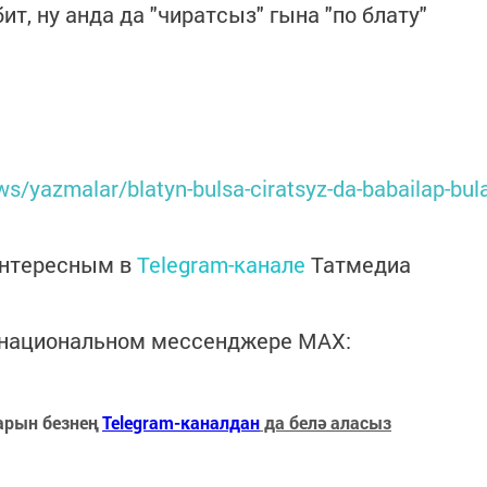
бит, ну анда да "чиратсыз" гына "по блату"
ews/yazmalar/blatyn-bulsa-ciratsyz-da-babailap-bul
интересным в
Telegram-канале
Татмедиа
в национальном мессенджере MАХ:
арын безнең
Telegram-каналдан
да белә аласыз