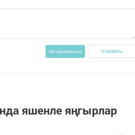
Отправить
Авторизоваться
анда яшенле яңгырлар