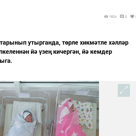
1824
0
ктарынып утырганда, төрле хикмәтле хәлләр
пкеленнән йә үзең кичергән, йә кемдер
чыга.