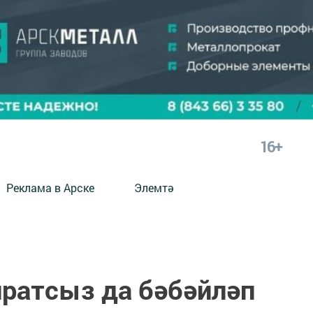
16+
Реклама в Арске
Элемтә
иратсыз да бәбәйләп