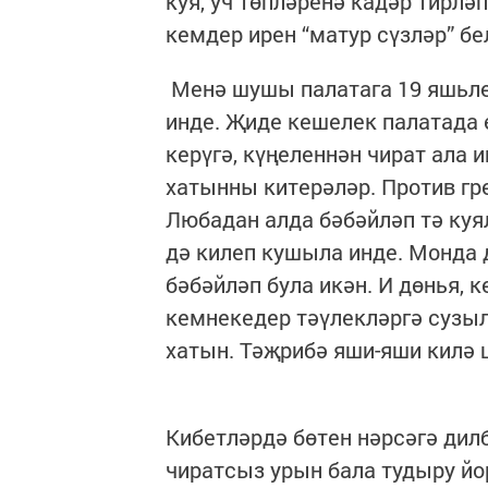
куя, уч төпләренә кадәр тирл
кемдер ирен “матур сүзләр” бе
Менә шушы палатага 19 яшьле
инде. Җиде кешелек палатада 
керүгә, күңеленнән чират ала 
хатынны китерәләр. Против гре
Любадан алда бәбәйләп тә куя
дә килеп кушыла инде. Монда д
бәбәйләп була икән. И дөнья, 
кемнекедер тәүлекләргә сузы
хатын. Тәҗрибә яши-яши килә ш
Кибетләрдә бөтен нәрсәгә дил
чиратсыз урын бала тудыру йо