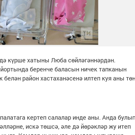
ә күрше хатыны Люба сөйләгәннәрдән.
 йортында беренче баласын ничек тапканын
ак белән район хастаханәсенә илтеп куя аны тө
 палатага кертеп салалар инде аны. Анда булы
әлләрне, искә төшсә, әле дә йөрәкләр жу итеп