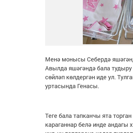
Менә монысы Себердә яшәгәнд
Авылда яшәгәндә бала тудыру
сөйләп көлдергән иде ул. Тулг
уртасында Генасы.
Теге бала тапканчы ята торган
караганнар белә инде андагы х