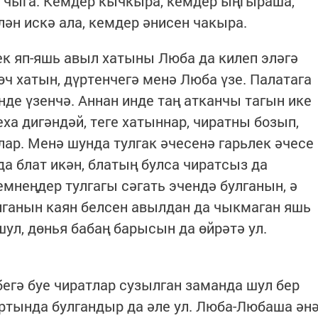
әп чыга. Кемдер кычкыра, кемдер ыңгыраша,
лән искә ала, кемдер әнисен чакыра.
к яп-яшь авыл хатыны Люба да килеп эләгә
өч хатын, дүртенчегә менә Люба үзе. Палатага
инде үзенчә. Аннан инде таң атканчы тагын ике
ха дигәндәй, теге хатыннар, чиратны бозып,
лар. Менә шунда тулгак әчесенә гарьлек әчесе
а блат икән, блатың булса чиратсыз да
кемнеңдер тулгагы сәгать эчендә булганын, ә
лганын каян белсен авылдан да чыкмаган яшь
ул, дөнья бабаң барысын да өйрәтә ул.
бегә буе чиратлар сузылган заманда шул бер
ртында булгандыр да әле ул. Люба-Любаша ән