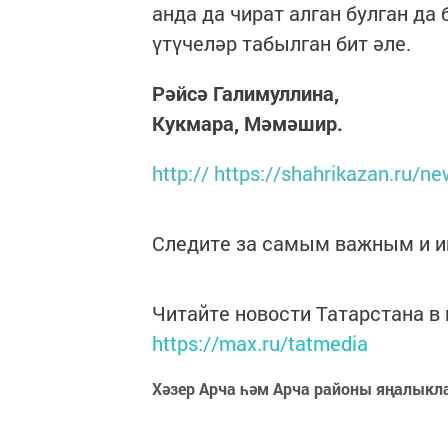
анда да чират алган булган да 
үтүчеләр табылган бит әле.
Рәйсә Галимуллина,
Кукмара, Мәмәшир.
http:// https://shahrikazan.ru/n
Следите за самым важным и 
Читайте новости Татарстана 
https://max.ru/tatmedia
Хәзер Арча һәм Арча районы яңалыкл