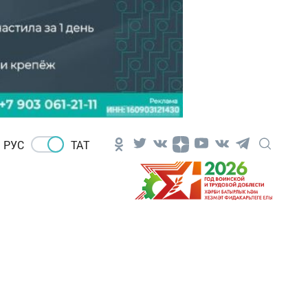
РУС
ТАТ