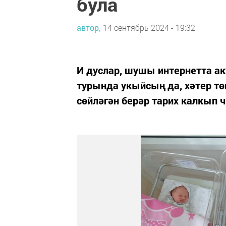
була
автор,
14 сентябрь 2024 - 19:32
И дуслар, шушы интернетта а
турында укыйсың да, хәтер тө
сөйләгән берәр тарих калкып 