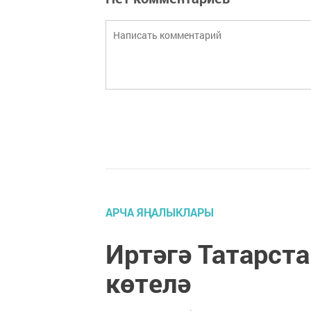
АРЧА ЯҢАЛЫКЛАРЫ
Иртәгә Татарст
көтелә