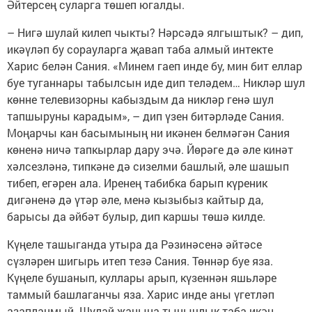
Әйтерсең суларга төшеп югалды.
– Нигә шулай килеп чыкты? Нәрсәдә ялгыштык? – дип,
икәүләп бу сорауларга җавап таба алмый интекте
Харис белән Сания. «Минем гаеп инде бу, мин бит еллар
буе туганнары табылсын иде дип теләдем… Никләр шул
көнне телевизорны кабыздым да никләр генә шул
тапшыруны карадым», – дип үзен битәрләде Сания.
Моңарчы кан басымының ни икәнен белмәгән Сания
көненә ничә тапкырлар дару эчә. Йөрәге дә әле кинәт
хәлсезләнә, типкәне дә сизелми башлый, әле шашып
тибеп, егәрен ала. Иренең табибка барып күреник
дигәненә дә үтәр әле, менә кызыбыз кайтыр да,
барысы да әйбәт булыр, дип каршы төшә килде.
Күңеле ташыганда утыра да Рәзинәсенә әйтәсе
сүзләрен шигырь итеп тезә Сания. Төннәр буе яза.
Күңеле бушанып, куллары арып, күзеннән яшьләре
таммый башлаганчы яза. Харис инде аны үгетләп
азапланмый. Шулай җанына тынычлык таба икән,