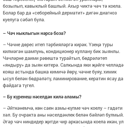
бозылып, кавыклый башлый. Ахыр чиктә чәч тә коела.
Болар бар да «себорейный дерматит» дигән диагноз
куелуга сәбәп була.
– Чәч ныклыгын нәрсә боза?
– Чәчне дөрес итеп тәрбияләргә кирәк. Үзеңә туры
килмәгән шампунь, кондиционер куллану бик зыянлы.
Чәчләрне даими рәвештә турайтып, бөдрәләтеп
«яндыру» да зыян китерә. Салкында яки җәйге челләдә
кояш астында башка кимичә йөрү, чәчне буяу, химик
ысул белән бөдрәләтү, ламинирование, кератин ясау да
файдага түгел.
– Бу күренеш нәселдән килә аламы?
– Әйткәнемчә, көн саен азмы-күпме чәч коелу – гадәти
хәл. Бу очракта аны нәселдәнлек белән бәйләп булмый.
Әгәр чәч ниндидер җитди чир аркасында коела икән, ул