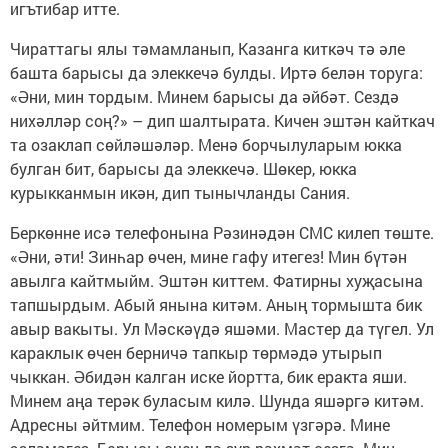
игътибар итте.
Чираттагы ялы тәмамланып, Казанга киткәч тә әле
башта барысы да элеккечә булды. Иртә белән торуга:
«Әни, мин тордым. Минем барысы да әйбәт. Сездә
нихәлләр соң?» – дип шалтырата. Кичен эштән кайткач
та озаклап сөйләшәләр. Менә борчылуларым юкка
булган бит, барысы да элеккечә. Шөкер, юкка
курыкканмын икән, дип тынычланды Сания.
Беркөнне исә телефонына Рәзинәдән СМС килеп төште.
«Әни, әти! Зинһар өчен, мине гафу итегез! Мин бүтән
авылга кайтмыйм. Эштән киттем. Фатирны хуҗасына
тапшырдым. Абый янына китәм. Аның тормышта бик
авыр вакыты. Ул Мәскәүдә яшәми. Мастер да түгел. Ул
караклык өчен берничә тапкыр төрмәдә утырып
чыккан. Әбидән калган иске йортта, бик еракта яши.
Минем аңа терәк буласым килә. Шунда яшәргә китәм.
Адресны әйтмим. Телефон номерым үзгәрә. Мине