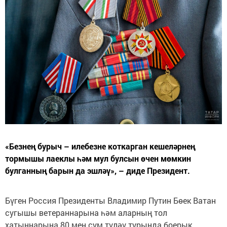
«Безнең бурыч – илебезне коткарган кешеләрнең
тормышы лаеклы һәм мул булсын өчен мөмкин
булганның барын да эшләү», – диде Президент.
Бүген Россия Президенты Владимир Путин Бөек Ватан
сугышы ветераннарына һәм аларның тол
хатыннарына 80 мең сум түләү турында боерык