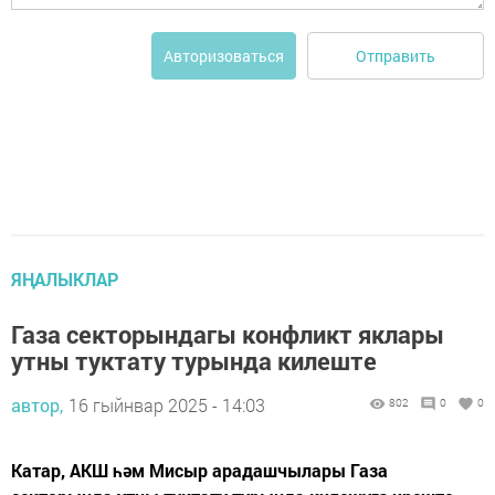
Отправить
Авторизоваться
ЯҢАЛЫКЛАР
Газа секторындагы конфликт яклары
утны туктату турында килеште
автор,
16 гыйнвар 2025 - 14:03
802
0
0
Катар, АКШ һәм Мисыр арадашчылары Газа