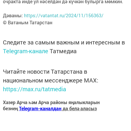
очракта инде ул нәселдән дә күчкән булырга мөмкин.
Дәвамы:
https://vatantat.ru/2024/11/156363/
© Ватаным Татарстан
Следите за самым важным и интересным в
Telegram-канале
Татмедиа
Читайте новости Татарстана в
национальном мессенджере MАХ:
https://max.ru/tatmedia
Хәзер Арча һәм Арча районы яңалыкларын
безнең
Telegram-каналдан
да белә аласыз