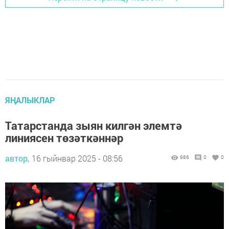
ЯҢАЛЫКЛАР
Татарстанда зыян килгән элемтә
линиясен төзәткәннәр
автор,
16 гыйнвар 2025 - 08:56
986
0
0