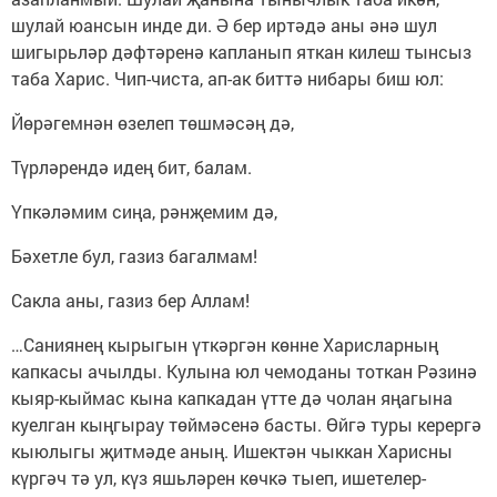
шулай юансын инде ди. Ә бер иртәдә аны әнә шул
шигырьләр дәфтәренә капланып яткан килеш тынсыз
таба Харис. Чип-чиста, ап-ак биттә нибары биш юл:
Йөрәгемнән өзелеп төшмәсәң дә,
Түрләрендә идең бит, балам.
Үпкәләмим сиңа, рәнҗемим дә,
Бәхетле бул, газиз багалмам!
Сакла аны, газиз бер Аллам!
…Саниянең кырыгын үткәргән көнне Харисларның
капкасы ачылды. Кулына юл чемоданы тоткан Рәзинә
кыяр-кыймас кына капкадан үтте дә чолан яңагына
куелган кыңгырау төймәсенә басты. Өйгә туры керергә
кыюлыгы җитмәде аның. Ишектән чыккан Харисны
күргәч тә ул, күз яшьләрен көчкә тыеп, ишетелер-