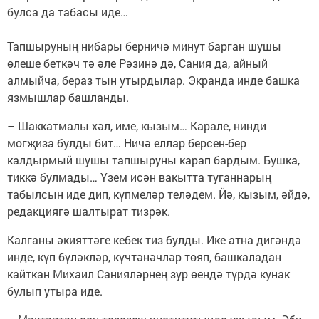
булса да табасы иде…
Тапшыруның нибары берничә минут барган шушы
өлеше беткәч тә әле Рәзинә дә, Сания да, айный
алмыйча, бераз тын утырдылар. Экранда инде башка
язмышлар башланды.
– Шаккатмалы хәл, име, кызым… Карале, нинди
могҗиза булды бит… Ничә еллар берсен-бер
калдырмый шушы тапшыруны карап бардым. Бушка,
тиккә булмады… Үзем исән вакытта туганнарың
табылсын иде дип, күпмеләр теләдем. Йә, кызым, әйдә,
редакциягә шалтырат тизрәк.
Калганы әкияттәге кебек тиз булды. Ике атна дигәндә
инде, күп бүләкләр, күчтәнәчләр төяп, башкаладан
кайткан Михаил Санияләрнең зур өендә түрдә кунак
булып утыра иде.