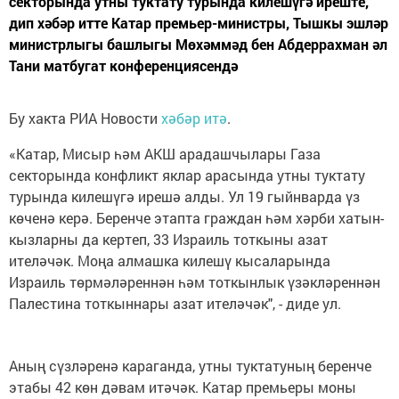
секторында утны туктату турында килешүгә иреште,
дип хәбәр итте Катар премьер-министры, Тышкы эшләр
министрлыгы башлыгы Мөхәммәд бен Абдеррахман әл
Тани матбугат конференциясендә
Бу хакта РИА Новости
хәбәр итә
.
«Катар, Мисыр һәм АКШ арадашчылары Газа
секторында конфликт яклар арасында утны туктату
турында килешүгә ирешә алды. Ул 19 гыйнварда үз
көченә керә. Беренче этапта граждан һәм хәрби хатын-
кызларны да кертеп, 33 Израиль тоткыны азат
ителәчәк. Моңа алмашка килешү кысаларында
Израиль төрмәләреннән һәм тоткынлык үзәкләреннән
Палестина тоткыннары азат ителәчәк", - диде ул.
Аның сүзләренә караганда, утны туктатуның беренче
этабы 42 көн дәвам итәчәк. Катар премьеры моны