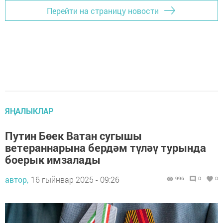
Перейти на страницу новости
ЯҢАЛЫКЛАР
Путин Бөек Ватан сугышы
ветераннарына бердәм түләү турында
боерык имзалады
автор,
16 гыйнвар 2025 - 09:26
996
0
0