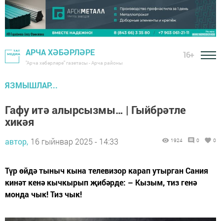
АРЧА ХӘБӘРЛӘРЕ
16+
"Арча хәбәрләре" газетасы - Арча районы
ЯЗМЫШЛАР...
Гафу итә алырсызмы… | Гыйбрәтле
хикәя
автор,
16 гыйнвар 2025 - 14:33
1924
0
0
Түр өйдә тыныч кына телевизор карап утырган Сания
кинәт кенә кычкырып җибәрде: – Кызым, тиз генә
монда чык! Тиз чык!