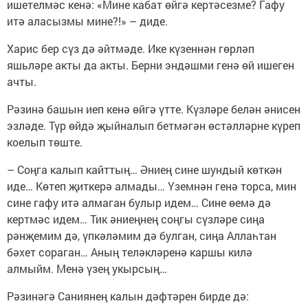
ишетелмәс кенә: «Мине кабат өйгә кертәсезме? Гафу
итә аласызмы мине?!» – диде.
Харис бер сүз дә әйтмәде. Ике күзеннән гөрләп
яшьләре акты да акты. Берни эндәшми генә өй ишеген
ачты.
Рәзинә башын иеп кенә өйгә үтте. Күзләре белән әнисен
эзләде. Түр өйдә җыйналып бетмәгән өстәлләрне күреп
коелып төште.
– Соңга калып кайттың… Әниең сине шундый көткән
иде… Көтеп җиткерә алмады… Үземнән генә торса, мин
сине гафу итә алмаган булыр идем… Сине өемә дә
кертмәс идем… Тик әниеңнең соңгы сүзләре сиңа
рәнҗемим дә, үпкәләмим дә булган, сиңа Аллаһтан
бәхет сораган… Аның теләкләренә каршы килә
алмыйм. Менә үзең укырсың…
Рәзинәгә Саниянең калын дәфтәрен бирде дә: