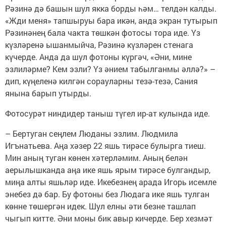
Рәзинә дә башын шул якка борды һәм… телдән калды.
«Жди меня» тапшыруы бара икән, анда экран тутырып
Рәзинәнең бала чакта төшкән фотосы тора иде. Үз
күзләренә ышанмыйча, Рәзинә күзләрен стенага
күчерде. Анда да шул фотоны күргәч, «Әни, мине
эзлиләрме? Кем эзли? Үз әнием табылганмы әллә?» –
дип, күңеленә килгән сорауларны тезә-тезә, Сания
янына барып утырды.
Фотосурәт ниндидер таныш түгел ир-ат кулында иде.
– Бертуган сеңлем Люданы эзлим. Людмила
Игънатьева. Аңа хәзер 22 яшь тирәсе булырга тиеш.
Мин аның туган көнен хәтерләмим. Аның белән
аерылышканда аңа ике яшь ярым тирәсе булгандыр,
миңа алты яшьләр иде. Икебезнең арада Игорь исемле
энебез дә бар. Бу фотоны без Людага ике яшь тулган
көнне төшергән идек. Шул елны әти безне ташлап
чыгып китте. Әни моны бик авыр кичерде. Бер хезмәт