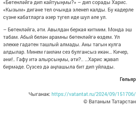
«Бөтенләйгә дип кайтуыңмы?» – дип сорады Харис.
«Кызым» дигәне тел очында эленеп калды. Бу кадерле
сүзне кабатларга әзер түгел иде шул әле ул.
– Бөтенләйгә, әти. Авылдан беркая китмим. Монда эш
табам. Абый белән арамны бөтенләйгә өздем. Ул
элекке гадәтен ташлый алмады. Аны тагын кулга
алдылар. Минем гаиләм сез булгансыз икән… Кичер,
әни!.. Гафу итә алырсыңмы, әти?.. …Харис җавап
бирмәде. Сүзсез дә аңлашыла бит дип уйлады.
Гөльяр
Чыганак:
https://vatantat.ru/2024/09/151706/
© Ватаным Татарстан