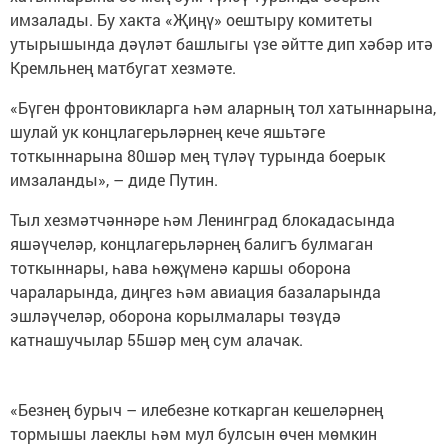
имзалады. Бу хакта «Җиңү» оештыру комитеты
утырышында дәүләт башлыгы үзе әйтте дип хәбәр итә
Кремльнең матбугат хезмәте.
«Бүген фронтовикларга һәм аларның тол хатыннарына,
шулай ук концлагерьләрнең кече яшьтәге
тоткыннарына 80шәр мең түләү турында боерык
имзаланды», – диде Путин.
Тыл хезмәтчәннәре һәм Ленинград блокадасында
яшәүчеләр, концлагерьләрнең балигъ булмаган
тоткыннары, һава һөҗүменә каршы оборона
чараларында, диңгез һәм авиация базаларында
эшләүчеләр, оборона корылмалары төзүдә
катнашучылар 55шәр мең сум алачак.
«Безнең бурыч – илебезне коткарган кешеләрнең
тормышы лаеклы һәм мул булсын өчен мөмкин