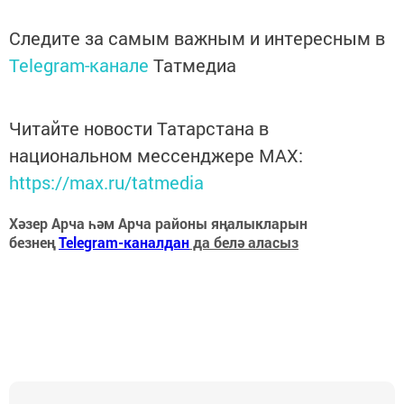
Следите за самым важным и интересным в
Telegram-канале
Татмедиа
Читайте новости Татарстана в
национальном мессенджере MАХ:
https://max.ru/tatmedia
Хәзер Арча һәм Арча районы яңалыкларын
безнең
Telegram-каналдан
да белә аласыз