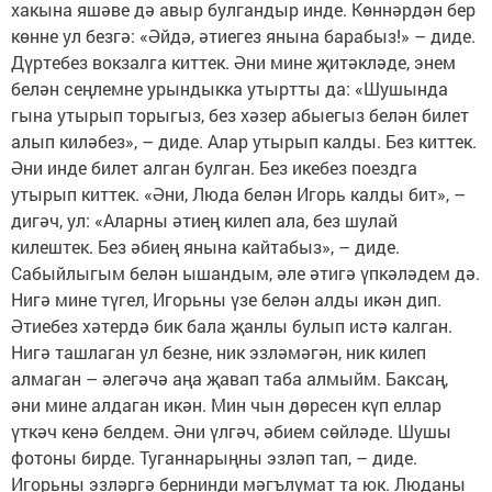
хакына яшәве дә авыр булгандыр инде. Көннәрдән бер
көнне ул безгә: «Әйдә, әтиегез янына барабыз!» – диде.
Дүртебез вокзалга киттек. Әни мине җитәкләде, энем
белән сеңлемне урындыкка утыртты да: «Шушында
гына утырып торыгыз, без хәзер абыегыз белән билет
алып киләбез», – диде. Алар утырып калды. Без киттек.
Әни инде билет алган булган. Без икебез поездга
утырып киттек. «Әни, Люда белән Игорь калды бит», –
дигәч, ул: «Аларны әтиең килеп ала, без шулай
килештек. Без әбиең янына кайтабыз», – диде.
Сабыйлыгым белән ышандым, әле әтигә үпкәләдем дә.
Нигә мине түгел, Игорьны үзе белән алды икән дип.
Әтиебез хәтердә бик бала җанлы булып истә калган.
Нигә ташлаган ул безне, ник эзләмәгән, ник килеп
алмаган – әлегәчә аңа җавап таба алмыйм. Баксаң,
әни мине алдаган икән. Мин чын дөресен күп еллар
үткәч кенә белдем. Әни үлгәч, әбием сөйләде. Шушы
фотоны бирде. Туганнарыңны эзләп тап, – диде.
Игорьны эзләргә бернинди мәгълүмат та юк. Люданы