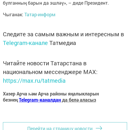
булганның барын да эшләү», – диде Президент.
Чыганак:
Татар-информ
Следите за самым важным и интересным в
Telegram-канале
Татмедиа
Читайте новости Татарстана в
национальном мессенджере MАХ:
https://max.ru/tatmedia
Хәзер Арча һәм Арча районы яңалыкларын
безнең
Telegram-каналдан
да белә аласыз
Перейти на страницу новости