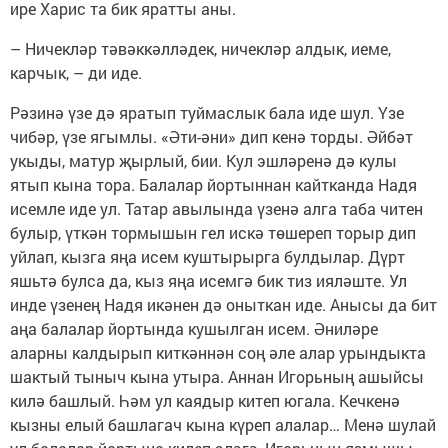
ире Харис та бик яратты аны.
– Ничекләр тәвәккәлләдек, ничекләр алдык, иеме,
карчык, – ди иде.
Рәзинә үзе дә яратып туймаслык бала иде шул. Үзе
чибәр, үзе ягымлы. «Әти-әни» дип кенә торды. Әйбәт
укыды, матур җырлый, бии. Кул эшләренә дә кулы
ятып кына тора. Балалар йортыннан кайтканда Надя
исемле иде ул. Татар авылында үзенә алга таба читен
булыр, үткән тормышын гел искә төшереп торыр дип
уйлап, кызга яңа исем куштырырга булдылар. Дүрт
яшьтә булса да, кыз яңа исемгә бик тиз ияләште. Ул
инде үзенең Надя икәнен дә оныткан иде. Анысы да бит
аңа балалар йортында кушылган исем. Әниләре
аларны калдырып киткәннән соң әле алар урындыкта
шактый тыныч кына утыра. Аннан Игорьның ашыйсы
килә башлый. Һәм ул каядыр китеп югала. Кечкенә
кызны елый башлагач кына күреп алалар… Менә шулай