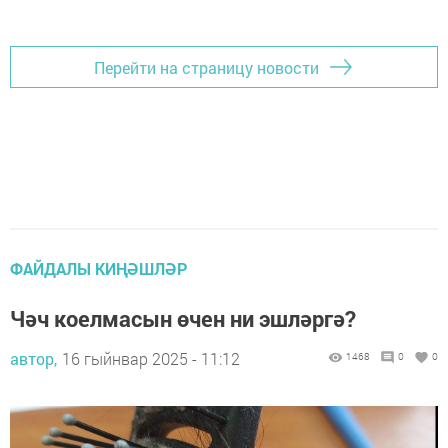
Перейти на страницу новости
ФАЙДАЛЫ КИҢӘШЛӘР
Чәч коелмасын өчен ни эшләргә?
автор,
16 гыйнвар 2025 - 11:12
1468
0
0