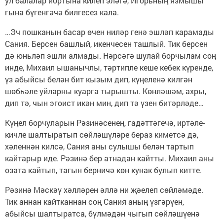
ул балалар йортына килеп эләгә, Игорьның язмышы
гына бүгенгәчә билгесез кала.
…Эч пошканын басар өчен ниләр генә эшләп карамады
Сания. Берсен башлый, икенчесен ташлый. Тик берсен
дә юньләп эшли алмады. Нәрсәгә шулай борчылам соң
инде, Михаил ышанычлы, тәртипле кеше кебек күренде,
үз абыйсы белән бит кызым дип, күңеленә килгән
шөбһәле уйларны куарга тырышты. Көнләшәм, ахры,
дип тә, чын эгоист икән мин, дип тә үзен битәрләде…
Күңел борчуларын Рәзинәсенең, гадәттәгечә, иртәле-
кичле шалтыратып сөйләшүләре бераз киметсә дә,
хәленнән килсә, Сания аны сулышы белән тартып
кайтарыр иде. Рәзинә бер атнадан кайтты. Михаил аны
озата кайтып, тагын берничә көн кунак булып китте.
Рәзинә Мәскәү хәлләрен әллә ни җәелеп сөйләмәде.
Тик аннан кайтканнан соң Сания аның үзгәрүен,
абыйсы шалтыратса, бүлмәдән чыгып сөйләшүенә