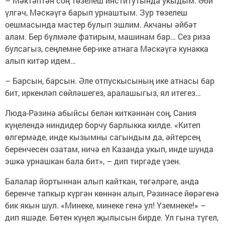
– Мәктәптән соң төзелеш институтында укыдым. Әби
үлгәч, Мәскәүгә барып урнаштым. Зур төзелеш
оешмасында мастер булып эшлим. Акчаны әйбәт
алам. Бер бүлмәле фатирым, машинам бар… Сез риза
булсагыз, сеңлемне бер-ике атнага Мәскәүгә кунакка
алып китәр идем…
– Барсын, барсын. Әле отпускысының ике атнасы бар
бит, иркенләп сөйләшегез, аралашыгыз, ял итегез…
Люда-Рәзинә абыйсы белән киткәннән соң, Сания
күңелендә ниндидер борчу барлыкка килде. «Китеп
өлгермәде, инде кызымны сагындым да, әйтерсең
беренчесен озатам, ничә ел Казанда укып, инде шунда
эшкә урнашкан бала бит», – дип тиргәде үзен.
Балалар йортыннан алып кайткан, төгәлрәге, анда
беренче тапкыр күргән көннән алып, Рәзинәсе йөрәгенә
бик якын шул. «Минеке, минеке генә ул! Үземнеке!» –
дип яшәде. Бөтен күңел җылысын бирде. Ул гына түгел,