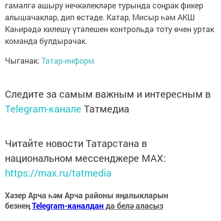
гамәлгә ашыру нечкәлекләре турында соңрак фикер
алышачаклар, дип өстәде. Катар, Мисыр һәм АКШ
Каһирәдә килешү үтәлешен контрольдә тоту өчен уртак
команда булдырачак.
Чыганак:
Татар-информ
Следите за самым важным и интересным в
Telegram-канале
Татмедиа
Читайте новости Татарстана в
национальном мессенджере MАХ:
https://max.ru/tatmedia
Хәзер Арча һәм Арча районы яңалыкларын
безнең
Telegram-каналдан
да белә аласыз