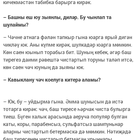
кичекмәстән табибка барырга кирәк.
– Башны еш юу зыянлы, диләр. Бу чынлап та
шулаймы?
– Чәчне атнага фәлән тапкыр гына юарга ярый дигән
чикләү юк. Аны күпме кирәк, шулкадәр юарга мөмкин.
Көн саен юынып торабыз бит. Шуның кебек, әгәр баш
тирегез даими рәвештә чистартып торуны таләп итсә,
көн саен чәч юуның да зыяны юк.
– Кавыклану чәч коелуга китерә аламы?
– Юк, бу – уйдырма гына. Әмма шунысын да истә
тотарга кирәк: чәч, баш тиресе һәрчак чиста булырга
тиеш. Бүген халык арасында аеруча популяр булган
каты, коры, парабенсыз, сульфатсыз шампуньнар
аларны чистартып бетермәскә дә мөмкин. Нәтиҗәдә
баш тиресенең чистарып бетмәгән урыннары,