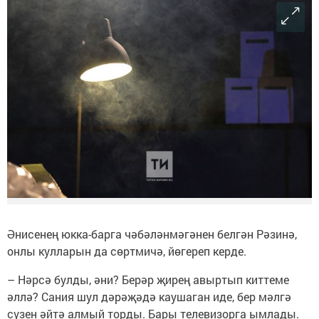
Әнисенең юкка-барга чәбәләнмәгәнен белгән Рәзинә,
онлы кулларын да сөртмичә, йөгереп керде.
– Нәрсә булды, әни? Берәр җирең авыртып киттеме
әллә? Сания шул дәрәҗәдә каушаган иде, бер мәлгә
сүзен әйтә алмый торды. Бары телевизорга ымлады.