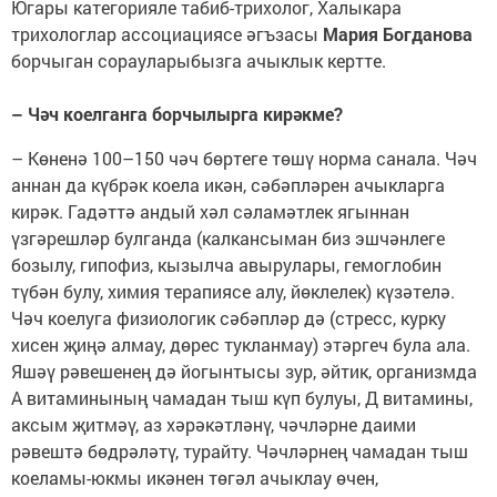
Югары категорияле табиб-трихолог, Халыкара
трихологлар ассоциациясе әгъзасы
Мария Богданова
борчыган сорауларыбызга ачыклык кертте.
– Чәч коелганга борчылырга кирәкме?
– Көненә 100–150 чәч бөртеге төшү норма санала. Чәч
аннан да күбрәк коела икән, сәбәпләрен ачыкларга
кирәк. Гадәттә андый хәл сәламәтлек ягыннан
үзгәрешләр булганда (калкансыман биз эшчәнлеге
бозылу, гипофиз, кызылча авырулары, гемоглобин
түбән булу, химия терапиясе алу, йөклелек) күзәтелә.
Чәч коелуга физиологик сәбәпләр дә (стресс, курку
хисен җиңә алмау, дөрес тукланмау) этәргеч була ала.
Яшәү рәвешенең дә йогынтысы зур, әйтик, организмда
А витаминының чамадан тыш күп булуы, Д витамины,
аксым җитмәү, аз хәрәкәтләнү, чәчләрне даими
рәвештә бөдрәләтү, турайту. Чәчләрнең чамадан тыш
коеламы-юкмы икәнен төгәл ачыклау өчен,