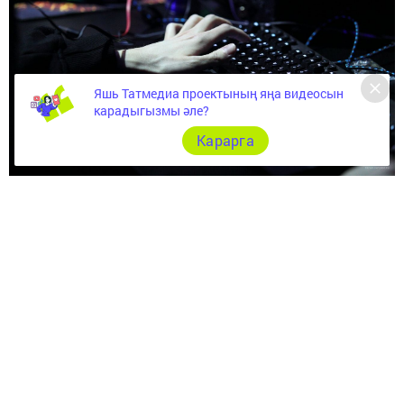
Яшь Татмедиа проектының яңа видеосын
карадыгызмы әле?
Карарга
«Татар-информ» интернетның начар эшләү сәбәбен
атады
Татарстанда «Царево» торак комплексы янында
магистраль җепселле-оптик элемтә кабелен кабат
торгыздылар, аның өзелүе аркасында Россиянең
21
төбәгендә интернет акрынайган
иде. Бу хакта
«Ростелеком»га сылтама белән Татарстан
Республикасы дәүләт идарәсен цифрлы нигездә