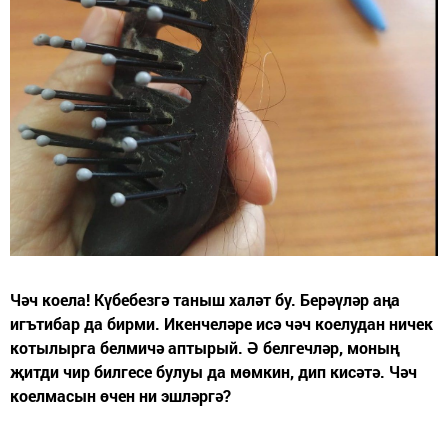
Чәч коела! Күбебезгә таныш халәт бу. Берәүләр аңа
игътибар да бирми. Икенчеләре исә чәч коелудан ничек
котылырга белмичә аптырый. Ә белгечләр, моның
җитди чир билгесе булуы да мөмкин, дип кисәтә. Чәч
коелмасын өчен ни эшләргә?