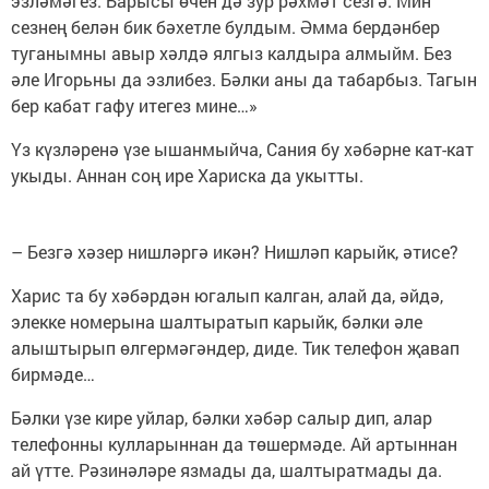
эзләмәгез. Барысы өчен дә зур рәхмәт сезгә. Мин
сезнең белән бик бәхетле булдым. Әмма бердәнбер
туганымны авыр хәлдә ялгыз калдыра алмыйм. Без
әле Игорьны да эзлибез. Бәлки аны да табарбыз. Тагын
бер кабат гафу итегез мине…»
Үз күзләренә үзе ышанмыйча, Сания бу хәбәрне кат-кат
укыды. Аннан соң ире Хариска да укытты.
– Безгә хәзер нишләргә икән? Нишләп карыйк, әтисе?
Харис та бу хәбәрдән югалып калган, алай да, әйдә,
элекке номерына шалтыратып карыйк, бәлки әле
алыштырып өлгермәгәндер, диде. Тик телефон җавап
бирмәде…
Бәлки үзе кире уйлар, бәлки хәбәр салыр дип, алар
телефонны кулларыннан да төшермәде. Ай артыннан
ай үтте. Рәзинәләре язмады да, шалтыратмады да.