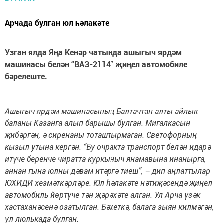
Арчада булган юл һәлакәте
Узган ялда Яңа Кенәр чатында ашыгыч ярдәм
машинасы белән “ВАЗ-2114” җиңел автомобиле
бәрелеште.
Ашыгыч ярдәм машинасының Балтачтан алты айлык
баланы Казанга алып барышы булган. Мигалкасын
җибәргән, ә сиренаны тоташтырмаган. Светофорның
кызыл утына кергән. “Бу очракта транспорт белән идарә
итүче беренче чиратта куркыныч янамавына инанырга,
аннан гына юлны дәвам итәргә тиеш”, – дип аңлаттылар
ЮХИДИ хезмәткәрләре. Юл һәлакәте нәтиҗәсендә җиңел
автомобиль йөртүче тән җәрәхәте алган. Ул Арча үзәк
хастаханәсенә озатылган. Бәхеткә, балага зыян килмәгән,
ул люлькада булган.