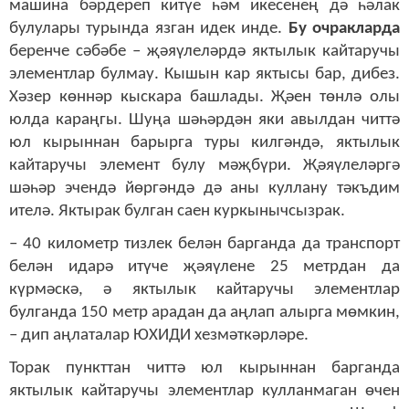
машина бәрдереп китүе һәм икесенең дә һәлак
булулары турында язган идек инде.
Бу очракларда
беренче сәбәбе – җәяүлеләрдә яктылык кайтаручы
элементлар булмау. Кышын кар яктысы бар, дибез.
Хәзер көннәр кыскара башлады. Җәен төнлә олы
юлда караңгы. Шуңа шәһәрдән яки авылдан читтә
юл кырыннан барырга туры килгәндә, яктылык
кайтаручы элемент булу мәҗбүри. Җәяүлеләргә
шәһәр эчендә йөргәндә дә аны куллану тәкъдим
ителә. Яктырак булган саен куркынычсызрак.
– 40 километр тизлек белән барганда да транспорт
белән идарә итүче җәяүлене 25 метрдан да
күрмәскә, ә яктылык кайтаручы элементлар
булганда 150 метр арадан да аңлап алырга мөмкин,
– дип аңлаталар ЮХИДИ хезмәткәрләре.
Торак пункттан читтә юл кырыннан барганда
яктылык кайтаручы элементлар кулланмаган өчен