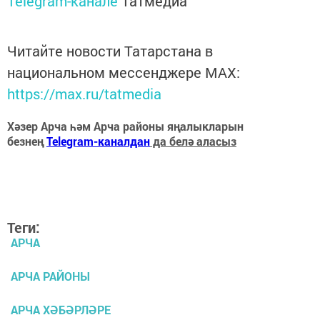
Telegram-канале
Татмедиа
Читайте новости Татарстана в
национальном мессенджере MАХ:
https://max.ru/tatmedia
Хәзер Арча һәм Арча районы яңалыкларын
безнең
Telegram-каналдан
да белә аласыз
Теги:
АРЧА
АРЧА РАЙОНЫ
АРЧА ХӘБӘРЛӘРЕ