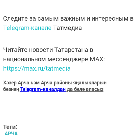
Следите за самым важным и интересным в
Telegram-канале
Татмедиа
Читайте новости Татарстана в
национальном мессенджере MАХ:
https://max.ru/tatmedia
Хәзер Арча һәм Арча районы яңалыкларын
безнең
Telegram-каналдан
да белә аласыз
Теги:
АРЧА