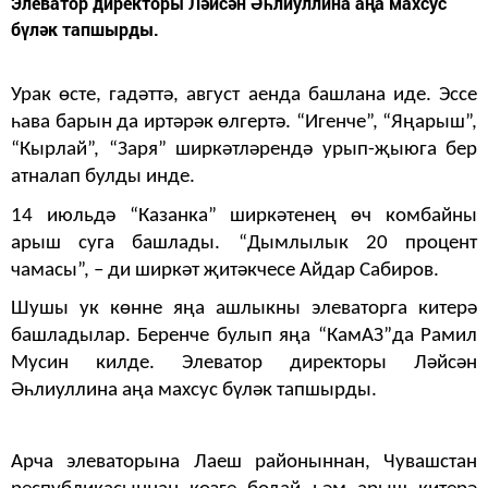
Элеватор директоры Ләйсән Әһлиуллина аңа махсус
бүләк тапшырды.
Урак өсте, гадәттә, август аенда башлана иде. Эссе
һава барын да иртәрәк өлгертә. “Игенче”, “Яңарыш”,
“Кырлай”, “Заря” ширкәтләрендә урып-җыюга бер
атналап булды инде.
14 июльдә “Казанка” ширкәтенең өч комбайны
арыш суга башлады. “Дымлылык 20 процент
чамасы”, – ди ширкәт җитәкчесе Айдар Сабиров.
Шушы ук көнне яңа ашлыкны элеваторга китерә
башладылар. Беренче булып яңа “КамАЗ”да Рамил
Мусин килде. Элеватор директоры Ләйсән
Әһлиуллина аңа махсус бүләк тапшырды.
Арча элеваторына Лаеш районыннан, Чувашстан