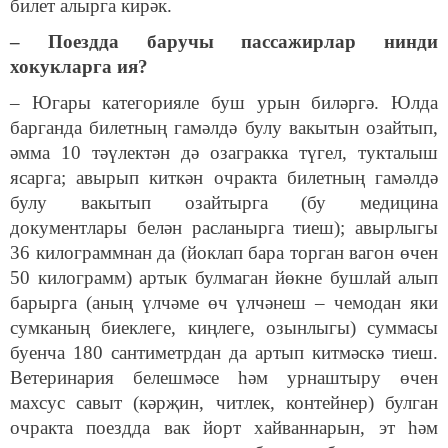
билет алырга кирәк.
– Поездда баручы пассажирлар нинди
хокукларга ия?
– Югары категорияле буш урын биләргә. Юлда
барганда билетның гамәлдә булу вакытын озайтып,
әмма 10 тәүлектән дә озагракка түгел, тукталыш
ясарга; авырып киткән очракта билетның гамәлдә
булу вакытып озайтырга (бу медицина
документлары белән расланырга тиеш); авырлыгы
36 килограммнан да (йоклап бара торган вагон өчен
50 килограмм) артык булмаган йөкне бушлай алып
барырга (аның үлчәме өч үлчәнеш – чемодан яки
сумканың биеклеге, киңлеге, озынлыгы) суммасы
буенча 180 сантиметрдан да артып китмәскә тиеш.
Ветеринария белешмәсе һәм урнаштыру өчен
махсус савыт (кәрҗин, читлек, контейнер) булган
очракта поездда вак йорт хайваннарын, эт һәм