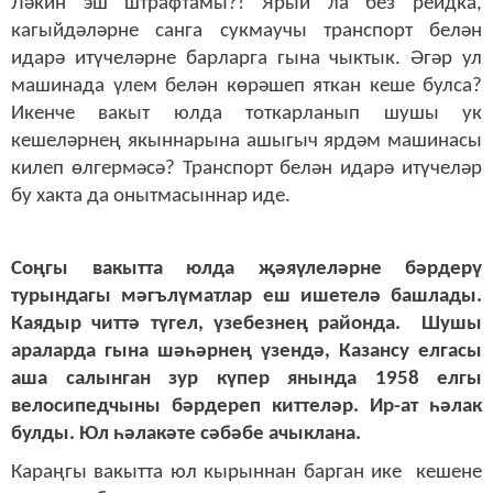
Ләкин эш штрафтамы?! Ярый ла без рейдка,
кагыйдәләрне санга сукмаучы транспорт белән
идарә итүчеләрне барларга гына чыктык. Әгәр ул
машинада үлем белән көрәшеп яткан кеше булса?
Икенче вакыт юлда тоткарланып шушы ук
кешеләрнең якыннарына ашыгыч ярдәм машинасы
килеп өлгермәсә? Транспорт белән идарә итүчеләр
бу хакта да онытмасыннар иде.
Соңгы вакытта юлда җәяүлеләрне бәрдерү
турындагы мәгълүматлар еш ишетелә башлады.
Каядыр читтә түгел, үзебезнең районда. Шушы
араларда гына шәһәрнең үзендә, Казансу елгасы
аша салынган зур күпер янында 1958 елгы
велосипедчыны бәрдереп киттеләр. Ир-ат һәлак
булды. Юл һәлакәте сәбәбе ачыклана.
Караңгы вакытта юл кырыннан барган ике кешене