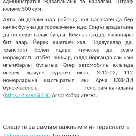
административ җаваплылык та каралган. Штраф
күләме 500 сум.
Алты ай дәвамында районда юл һәлакәтендә бер
һәлак булучы да теркәлмәгән иде. Соңгы арада гына
да өч кеше һәлак булды. Кемнәрнеңдер якыннары
бит алар. Йөрәк өшеткеч хәл. “Җәяүлеләр дә,
транспорт белән идарә итүчеләр дә, сезгә
мөрәҗәгать итәбез, зинһар, юлда йөргәндә сак һәм
игътибарлы булыгыз. Әгәр автомобиль юлында
исерек җәяүле күрәсез икән, 3-12-02, 112
номерларына шалтыратып яки Арча ЮХИДИ
бүлекчәсенең телеграм-каналына
(
https://t.me/GIBDD
Arsk) хәбәр итегез.
Следите за самым важным и интересным в
Telegram-канале
Татмедиа