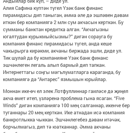
Андыйлар бик күп, – диде ул.
Алия Сафина күптән түгел Үзәк банк финанс
пирамидасы дип таныган, әмма әле дә эшләвен дәвам
иткән бер компаниягә 2 млн сум акчасын керткән. Бу
сумманы банктан кредитка алган. “Акчагызны
югалтудан курыкмыйсызмы?” дигән сорауга бу
компания финанс пирамидасы түгел, анда кеше
чакырырга кирәкми, акчаны биржада эшли, диде ул.
Тик шулай да бу компанияне Үзәк банк финанс
эшчәнлеген легаль алып бармый дип тапкан.
Интернеттагы соңгы мәгълүматларга караганда, бу
компаниягә дә “Антарес” язмышын юрыйлар.
Моннан ике-өч ел элек Лотфуллиннар гаиләсе дә җиңел
акча өмет итеп, үзләренә проблема гына ясаган. “Five
Winds” дигән компаниягә 100 мең салганнар, икенче бер
туганнары 20 мең керткән. Ике атнадан исә компания
банкротлыкка чыккан. Эшчәнлегебез дәвам итәчәк,
борчылмагыз, дип тә юатканнар. Әмма акчаны