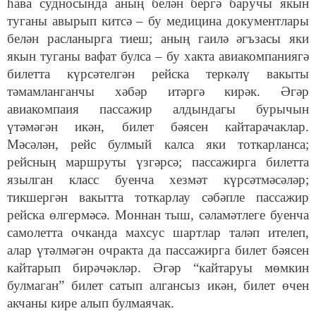
һава судносында аның белән бергә баручы якын
туганы авырып китсә – бу медицина документлары
белән расланырга тиеш; аның гаилә әгъзасы яки
якын туганы вафат булса – бу хакта авиакомпаниягә
билетта күрсәтелгән рейска теркәлү вакыты
тәмамланганчы хәбәр итәргә кирәк. Әгәр
авиакомпаия пассажир алдындагы бурычын
үтәмәгән икән, билет бәясен кайтарачаклар.
Мәсәлән, рейс булмый калса яки тоткарланса;
рейсның маршруты үзгәрсә; пассажирга билетта
язылган класс буенча хезмәт күрсәтмәсәләр;
тикшергән вакытта тоткарлау сәбәпле пассажир
рейска өлгермәсә. Моннан тыш, сәламәтлеге буенча
самолетта очканда махсус шартлар таләп ителеп,
алар үтәлмәгән
очракта да пассажирга билет бәясен
кайтарып бирәчәкләр. Әгәр “кайтаруы мөмкин
булмаган” билет сатып алгансыз икән, билет өчен
акчаны кире алып булмаячак.