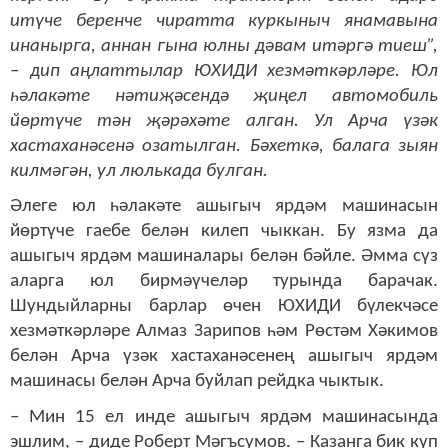
итүче беренче чиратта куркыныч янамавына
инанырга, аннан гына юлны дәвам итәргә тиеш”,
– дип аңлаттылар ЮХИДИ хезмәткәрләре. Юл
һәлакәте нәтиҗәсендә җиңел автомобиль
йөртүче тән җәрәхәте алган. Ул Арча үзәк
хастаханәсенә озатылган. Бәхеткә, балага зыян
килмәгән, ул люлькада булган.
Әлеге юл һәлакәте ашыгыч ярдәм машинасын
йөртүче гаебе белән килеп чыккан. Бу язма да
ашыгыч ярдәм машиналары белән бәйле. Әмма сүз
аларга юл бирмәүчеләр турында барачак.
Шундыйларны барлар өчен ЮХИДИ бүлекчәсе
хезмәткәрләре Алмаз Зарипов һәм Рөстәм Хәкимов
белән Арча үзәк хастаханәсенең ашыгыч ярдәм
машинасы белән Арча буйлап рейдка чыктык.
– Мин 15 ел инде ашыгыч ярдәм машинасында
эшлим, – диде Роберт Мәгъсумов. – Казанга бик күп