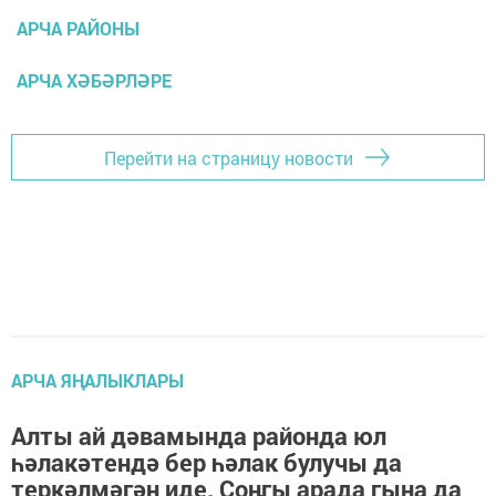
АРЧА РАЙОНЫ
АРЧА ХӘБӘРЛӘРЕ
Перейти на страницу новости
АРЧА ЯҢАЛЫКЛАРЫ
Алты ай дәвамында районда юл
һәлакәтендә бер һәлак булучы да
теркәлмәгән иде. Соңгы арада гына да