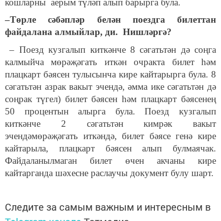
кошларны аерым түләп алып барырга була.
–Төрле сәбәпләр белән поездга билеттан
файдалана алмыйлар, ди. Нишләргә?
– Поезд кузгалып киткәнче 8 сәгатьтән дә соңга
калмыйча мөрәҗәгать иткән очракта билет һәм
плацкарт бәясен тулысынча кире кайтарырга була. 8
сәгатьтән азрак вакыт эчендә, әмма ике сәгатьтән дә
соңрак түгел) билет бәясен һәм плацкарт бәясенең
50 процентын алырга була. Поезд кузгалып
киткәнче 2 сәгатьтән кимрәк вакыт
эчендәмөрәҗәгать иткәндә, билет бәясе генә кире
кайтарыла, плацкарт бәясен алып булмаячак.
Файдаланылмаган билет өчен акчаны кире
кайтарганда шәхесне раслаучы документ булу шарт.
Следите за самым важным и интересным в