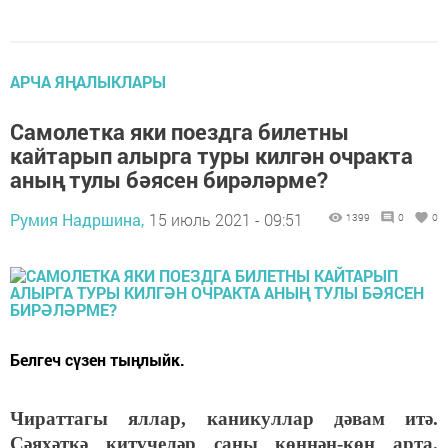
АРЧА ЯҢАЛЫКЛАРЫ
Самолетка яки поездга билетны
кайтарып алырга туры килгән очракта
аның тулы бәясен бирәләрме?
Румия Надршина,
15 июль 2021 - 09:51
1399
0
0
Белгеч сүзен тыңлыйк.
Чираттагы яллар, каникуллар дәвам итә.
Сәяхәткә китүчеләр саны көннән-көн арта.