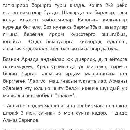
тапкырлар барырга туры килде. Көнгә 2-3 рейс
ясаган вакытлар булды. Шәһәрдә юл бирәләр, олы
юлда үткәреп җибәрмиләр. Каршыга килгәннәр
күрә дә бит әле. Без кунакка бармыйбыз, авырулар
янына беренче ярдәм күрсәтергә ашыгабыз,
югыйсә. Юлда авыруларга кислород сулатып,
ашыгыч ярдәм күрсәтеп барган вакытлар да була.
Безнең Арчада андыйлар юк диярлек, дип әйтергә
өлгермәдем, Арча урамында ук мигалка, сирена
белән барган ашыгыч ярдәм машинасына юл
бирмәгән “Ларгус” машинасын туктаттылар. Арчаны
әйләнеп үтү юлына чыгу белән икенче шундый ук
маркалы автомобиль “эләкте”.
– Ашыгыч ярдәм машинасына юл бирмәгән очракта
штраф 3 мең сумнан 5 мең сумга кадәр, – диде
Алмаз Зарипов.