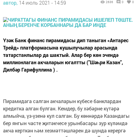
автор,
14 июль 2021 - 14:59
2636
0
0
Үзәк Банк финанс пирамидасы дип таныган «Антарес
Трейд» платформасына кушылучылар арасында
татарстанлылар да шактый. Алар бер көн эчендә
миллионлаган акчаларын югалтты ("Шәһри Казан",
Дилбәр Гарифуллина ) .
Пирамидага салган акчаларын күбесе банклардан
кредитка алган булган. Кемдер, бу хәбәрне күтәрә
алмыйча, үз-үзенә кул салган. Бу көннәрдә Казандагы
бер янгын часте җитәкчесе урынбасары зур күләмдә
акча керткән һәм хезмәттәшләрен дә шунда керергә