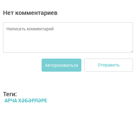
Нет комментариев
Отправить
Авторизоваться
Теги:
АРЧА ХӘБӘРЛӘРЕ