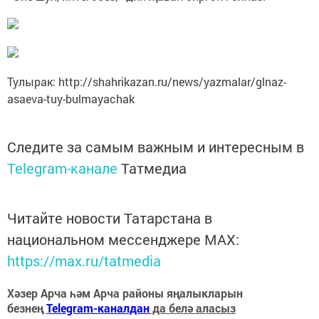
Тулырак: http://shahrikazan.ru/news/yazmalar/glnaz-
asaeva-tuy-bulmayachak
Следите за самым важным и интересным в
Telegram-канале
Татмедиа
Читайте новости Татарстана в
национальном мессенджере MАХ:
https://max.ru/tatmedia
Хәзер Арча һәм Арча районы яңалыкларын
безнең
Telegram-каналдан
да белә аласыз