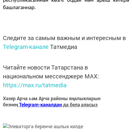
республикасыннан көзге бодай һәм арыш китерә
башлаганнар.
Следите за самым важным и интересным в
Telegram-канале
Татмедиа
Читайте новости Татарстана в
национальном мессенджере MАХ:
https://max.ru/tatmedia
Хәзер Арча һәм Арча районы яңалыкларын
безнең
Telegram-каналдан
да белә аласыз