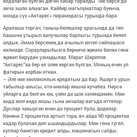
кодалаган булган дигән хәбәр таралды. Тик берсе дә
акча эшли алмаган. Кайбер мәгълүматлар буенча,
монда сүз «Антарес» пирамидасы турында бара.
Аралаша торгач, таныш-белешләр арасында да төп
башына утырып калучылар барлыгы турында белеп
алдык. Әмма берсенең дә ачылып китеп сөйләшәсе
килмәде. Сорауларыбызга берничә җөмлә белән генә
җавап бирүдән узмадылар. Марат Шәрипов
“Антарес”ка бер ел элек кергән булган. Моның өчен ул
фатирын корбан иткән.
– Әле ике миллионлык кредитым да бар. Яшәргә урын
табылыр анысы, әти-әниләр янына күчәбез. Нәрсә
уйларга да белгән юк, үзем дә шок хәлендәмен. Мин
анда килгәндә яхшы гына акчалар вәгъдә иттеләр.
Дуслар чакырган өчен дә процент була, диделәр.
Көненә 2 процентка артып тора, өч айда 90 процентка
кадәр булачак дип ышандырдылар. Мин генә түгел,
күпләр банктан кредит алды, машинасын салды.