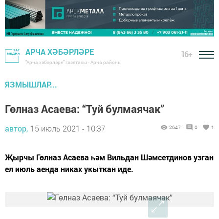
АРЧА ХӘБӘРЛӘРЕ
16+
"Арча хәбәрләре" газетасы - Арча районы
ЯЗМЫШЛАР...
Гөлназ Асаева: “Туй булмаячак”
автор,
15 июль 2021 - 10:37
2647
0
1
Җырчы Гөлназ Асаева һәм Вильдан Шәмсетдинов узган
ел июль аенда никах укыткан иде.