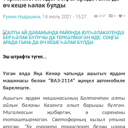
өч кеше һәлак булды
Румия Надршина,
14 июль 2021 - 15:27
2127
0
0
Эш штрафта түгел...
Узган ялда Яңа Кенәр чатында ашыгыч ярдәм
машинасы белән “ВАЗ-2114” җиңел автомобиле
бәрелеште.
Ашыгыч ярдәм машинасының Балтачтан алты
айлык баланы Казанга алып барышы булган.
Мигалкасын җибәргән, ә сиренаны
тоташтырмаган. Светофорның кызыл утына
кергән. “Бу очракта транспорт белән идарә