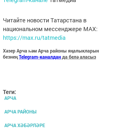
Читайте новости Татарстана в
национальном мессенджере MАХ:
https://max.ru/tatmedia
Хәзер Арча һәм Арча районы яңалыкларын
безнең
Telegram-каналдан
да белә аласыз
Теги:
АРЧА
АРЧА РАЙОНЫ
АРЧА ХӘБӘРЛӘРЕ