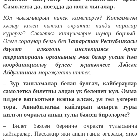
Самолетта да, поездда да юлга чыгалар.
Юл чыгымнарын ничек киметергә? Көтелмәгән
хәлләр килеп чыккан очракта нинди чаралар
күрергә? Сәяхәткә китүчеләрне шулар борчый.
Әлеге сораулар белән без
Татарстан Республикасы
дәүләт алкоголь инспекциясе Арча
территориаль органының эчке базар үсеше һәм
координацияләү бүлеге җитәкчесе Ләйсән
Абдуллинага
мөрәҗәгать иттек.
– Зур ташламалар белән булгач, кайберәүләр
самолетка билетны алдан ук белешеп куя. Әмма
илдәге вәзгыятьне исәпкә алсак, ул гел үзгәреп
тора. Авиабилетны кайтарып алырга туры
килгән очракта аның тулы бәясен бирәләрме?
– Билет бәясен берничә очракта тулысынча
кайтаралар. Пассажир яки аның гаилә әгъзасы, яисә