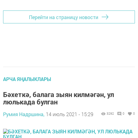
Перейти на страницу новости
АРЧА ЯҢАЛЫКЛАРЫ
Бәхеткә, балага зыян килмәгән, ул
люлькада булган
Румия Надршина,
14 июль 2021 - 15:29
3292
0
0