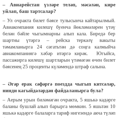
– Авиарейстан үзләре теләп, мәсәлән, кире
уйлап, баш тартсалар?
– Ул очракта билет бәясе тулысынча кайтарылмый.
Авиакомпания килешү буенча йөкләмәләрен үтәү
белән бәйле чыгымнарны алып кала. Биредә бер
шартны үтәргә – рейска теркәлү вакыты
тәмамланырга 24 сәгатьтән дә соңга калмыйча
авиакомпаниягә хәбәр итәргә кирәк. Югыйсә,
пассажирга килешү шартларын үтәмәгән өчен билет
бәясенең 25 проценты күләмендә штраф салына.
– Әгәр ерак сәфәргә поездда чыгып китсәләр,
нинди кагыйдәләрдән файдаланырга була?
– Аерым урын биләмәгән очракта, 5 яшькә кадәрге
баланы бушлай алып барырга мөмкин. 5 яшьтән 10
яшькә кадәрге балаларга тариф нигезендә акча түләп