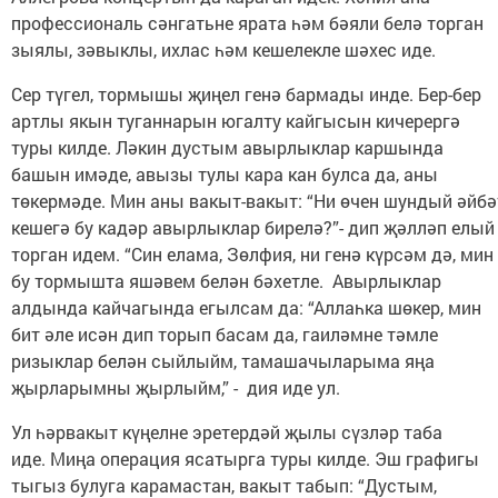
профессиональ сәнгатьне ярата һәм бәяли белә торган
зыялы, зәвыклы, ихлас һәм кешелекле шәхес иде.
Сер түгел, тормышы җиңел генә бармады инде. Бер-бер
артлы якын туганнарын югалту кайгысын кичерергә
туры килде. Ләкин дустым авырлыклар каршында
башын имәде, авызы тулы кара кан булса да, аны
төкермәде. Мин аны вакыт-вакыт: “Ни өчен шундый әйбә
кешегә бу кадәр авырлыклар бирелә?”- дип җәлләп елый
торган идем. “Син елама, Зөлфия, ни генә күрсәм дә, мин
бу тормышта яшәвем белән бәхетле. Авырлыклар
алдында кайчагында егылсам да: “Аллаһка шөкер, мин
бит әле исән дип торып басам да, гаиләмне тәмле
ризыклар белән сыйлыйм, тамашачыларыма яңа
җырларымны җырлыйм,” - дия иде ул.
Ул һәрвакыт күңелне эретердәй җылы сүзләр таба
иде. Миңа операция ясатырга туры килде. Эш графигы
тыгыз булуга карамастан, вакыт табып: “Дустым,