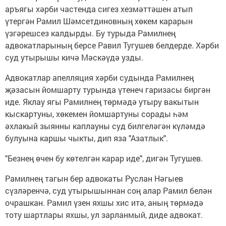
аръягы хәрби частенда сигез хезмәттәшен атып
үтергән Рамил Шәмсетдиновның хөкем карарын
үзгәрешсез калдырды. Бу турыда Рамилнең
адвокатларының берсе Равил Тугушев белдерде. Хәрби
суд утырышы кичә Мәскәүдә узды.
Адвокатлар апелляция хәрби судында Рамилнең
җәзасын йомшарту турында үтенеч гаризасы биргән
иде. Яклау ягы Рамилнең төрмәдә утыру вакытын
кыскартуны, хөкемен йомшартуны сорады һәм
әхлакый зыянны каплауны суд билгеләгән күләмдә
булуына каршы чыкты, дип яза "Азатлык".
"Безнең өчен бу көтелгән карар иде", дигән Тугушев.
Рамилнең тагын бер адвокаты Руслан Нәгыев
сүзләренчә, суд утырышыннан соң алар Рамил белән
очрашкан. Рамил үзен яхшы хис итә, аның төрмәдә
тоту шартлары яхшы, ул зарланмый, диде адвокат.