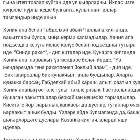
гына итеп тозлап куйган иде ул кыярларны. Ихлас изге
күңелле, нурлы кеше булганга, кулыннан гөлләр
тамгандыр инде аның.
Хәния апа белән Габделхәй абый Чаллыга килгәндә,
вакытлары булса, миңа керми калмадылар. Хәния апа
подъездга керүгә ихлас көлүе белән подъездны тутыра
иде. “Синдә рәхәт”, - дип китәләр иде. Кунарга килгәндә
Хәния апа һәрвакыт үз мендәре белән йөрде. “Үз
мендәремдә генә рәхәтләнеп йоклый алам”, - дия иде.
Биктаһировлар бик кунакчыл гаилә булдылар. Аларга
кунакка барсаң, Габделхәй абый каршы алып, озатып куя
Хәния апаның өстәле тулы тәмле ризык. Гастрольләрдә
бушаган вакытта алар беркайчан кешесез тормадылар.
Киектәге йортларының капкасы да дуслар, туганнар өче
һәрвакыт ачык булды. Үзләре өйдә булмаганда да, башк
шәһәрләрдәге дуслары Казанга килгәч, аларда яши
иделәр.
Татарстанның халык артисты Хәния Фәрхи – төрле