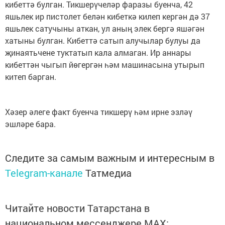
кибеттә булган. Тикшерүчеләр фаразы буенча, 42
яшьлек ир пистолет белән кибеткә килеп кергән дә 37
яшьлек сатучыны аткан, ул аның элек бергә яшәгән
хатыны булган. Кибеттә сатып алучылар булуы да
җинаятьчене туктатып кала алмаган. Ир аннары
кибеттән чыгып йөгергән һәм машинасына утырып
китеп барган.
Хәзер әлеге факт буенча тикшерү һәм ирне эзләү
эшләре бара.
Следите за самым важным и интересным в
Telegram-канале
Татмедиа
Читайте новости Татарстана в
национальном мессенджере MАХ: