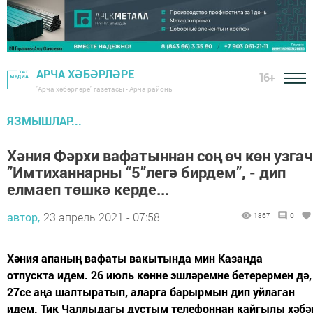
АРЧА ХӘБӘРЛӘРЕ
16+
"Арча хәбәрләре" газетасы - Арча районы
ЯЗМЫШЛАР...
Хәния Фәрхи вафатыннан соң өч көн узгач
”Имтиханнарны “5”легә бирдем”, - дип
елмаеп төшкә керде...
автор,
23 апрель 2021 - 07:58
1867
0
Хәния апаның вафаты вакытында мин Казанда
отпускта идем. 26 июль көнне эшләремне бетерермен дә,
27се аңа шалтыратып, аларга барырмын дип уйлаган
идем. Тик Чаллыдагы дустым телефоннан кайгылы хәбә