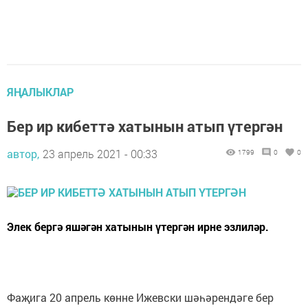
ЯҢАЛЫКЛАР
Бер ир кибеттә хатынын атып үтергән
автор,
23 апрель 2021 - 00:33
1799
0
0
Элек бергә яшәгән хатынын үтергән ирне эзлиләр.
Фаҗига 20 апрель көнне Ижевски шәһәрендәге бер