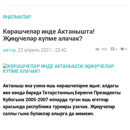
ЯҢАЛЫКЛАР
Көрәшчеләр инде Актанышта!
Җиңүчеләр күпме алачак?
автор,
22 апрель 2021 - 23:42
1522
0
0
Актаныш янә үзенә яшь көрәшчеләрне җыя: алдагы
ике көндә биредә Татарстанның Беренче Президенты
Кубогына 2005-2007 елларда туган яшь егетләр
арасында республика турниры узачак. Җиңүчеләр
саллы гына бүләкләр алырга да мөмкин.