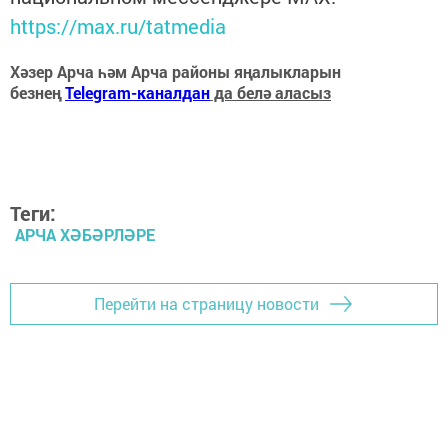
https://max.ru/tatmedia
Хәзер Арча һәм Арча районы яңалыкларын
безнең
Telegram-каналдан
да белә аласыз
Теги:
АРЧА ХӘБӘРЛӘРЕ
Перейти на страницу новости