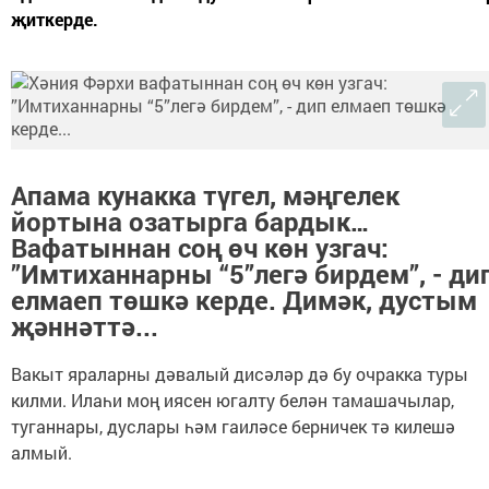
җиткерде.
Апама кунакка түгел, мәңгелек
йортына озатырга бардык…
Вафатыннан соң өч көн узгач:
”Имтиханнарны “5”легә бирдем”, - ди
елмаеп төшкә керде. Димәк, дустым
җәннәттә...
Вакыт яраларны дәвалый дисәләр дә бу очракка туры
килми. Илаһи моң иясен югалту белән тамашачылар,
туганнары, дуслары һәм гаиләсе берничек тә килешә
алмый.