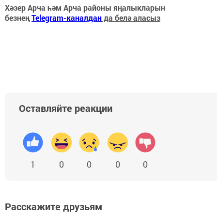
Хәзер Арча һәм Арча районы яңалыкларын
безнең
Telegram-каналдан
да белә аласыз
Оставляйте реакции
1
0
0
0
0
Расскажите друзьям