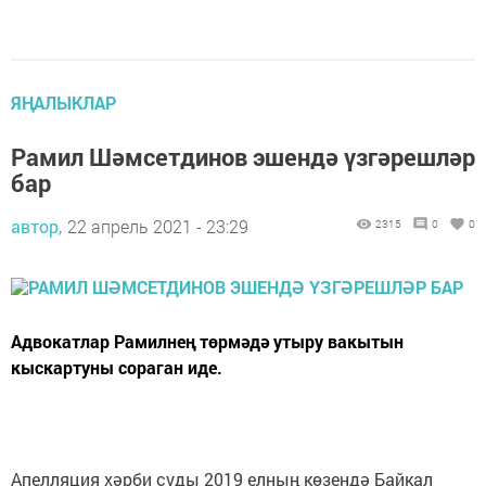
ЯҢАЛЫКЛАР
Рамил Шәмсетдинов эшендә үзгәрешләр
бар
автор,
22 апрель 2021 - 23:29
2315
0
0
Адвокатлар Рамилнең төрмәдә утыру вакытын
кыскартуны сораган иде.
Апелляция хәрби суды 2019 елның көзендә Байкал