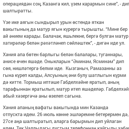
операциядән соң, Казанга кил, үзем карармын сине”, - ди
шалтыратты.
Үзе ике аягын сындырып урын өстендә яткан
вакытының да матур ягын күрергә тырышты. “Мине бер
ай әнием карады. Балачак, яшьлекне, бергә булган матур
хатирәләр белән рәхәтләнеп сөйләштек”, - дигән иде ул.
Хәния апа бөтен барлыгы белән балалары, туганнары,
әнисе өчен яшәде. Оныкларын “Әминәм, Ясминәм” дип
сөя, нишләтергә белми иде. Кызганыч, Рамазанны аз
гына күреп калды, Алсуының әни булу шатлыгын күрми
дә китте. Тормыш иптәше Габделхәйне яратып, аның
тарафыннан яратылып, матур итеп яшәделәр. Габделхәй
абый хәзергәчә аны өзелеп сагына.
Хәния апаның вафаты вакытында мин Казанда
отпускта идем. 26 июль көнне эшләремне бетерермен дә,
27се аңа шалтыратып, аларга барырмын дип уйлаган
идем. Тик Чаллыдагы дустым телефоннан кайгылы хәбә