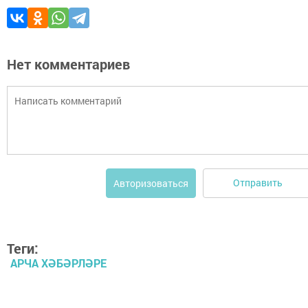
Нет комментариев
Отправить
Авторизоваться
Теги:
АРЧА ХӘБӘРЛӘРЕ