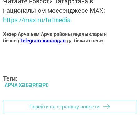
Читайте новости Татарстана в
национальном мессенджере MАХ:
https://max.ru/tatmedia
Хәзер Арча һәм Арча районы яңалыкларын
безнең
Telegram-каналдан
да белә аласыз
Теги:
АРЧА ХӘБӘРЛӘРЕ
Перейти на страницу новости