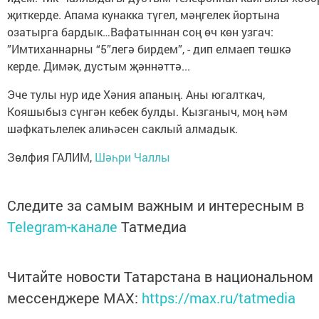
җиткерде. Апама кунакка түгел, мәңгелек йортына
озатырга бардык…Вафатыннан соң өч көн узгач:
”Имтиханнарны “5”легә бирдем”, - дип елмаеп төшкә
керде. Димәк, дустым җәннәттә...
Эче тулы нур иде Хәния апаның. Аны югалткач,
Кояшыбыз сүнгән кебек булды. Кызганыч, моң һәм
шәфкатьлелек алиһәсен саклый алмадык.
Зөлфия ГАЛИМ,
Шәһри Чаллы
Следите за самым важным и интересным в
Telegram-канале
Татмедиа
Читайте новости Татарстана в национальном
мессенджере MАХ:
https://max.ru/tatmedia