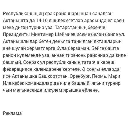
Республиканың иң ерак районнарыннан саналган
Актанышта да 14-16 яшьлек егетләр арасында ел саен
менә дигән турнир уза. Татарстанның беренче
Президенты Минтимер Шәймиев исеме белән бәйле ул.
Актанышлылар бөтен дөньяга танылган якташларын
әнә шулай хөрмәтләргә була берзаман. Бәйге башта
район күләмендә уза, аннан тирә-юнь районнар да килә
башлый. Соңрак ул республиканың татарча көрәш
федерациясе календаренә кертелә. Ә соңгы елларда
исә Актанышка Башкортстан, Оренбург, Пермь, Мари
Иле кебек командалар да килә башлый, ягъни турнир
чын мәгънәсендә илкүләм ярышка әйләнә.
Реклама