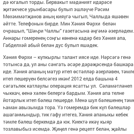
дә югалып торды. Бервакыт мәдәният идарәсе
җитәкчесе урынбасары булып эшләүче Рәсим
Мөхәммәтҗанов аның кияүгә чыгып, Чаллыда яшәвен
әйтте. Телефонын бирде. Мин Хәния Фәрхи белән
очрашып, “Шәһри Чаллы” газетасына әңгәмә әзерләдем
Аннары гомеренең соңгы көненә кадәр без Хәния апа,
Габделхәй абый белән дус булып яшәдек.
Хәния Фәрхи – күпкырлы талант иясе иде. Нәрсәгә генә
тотынса да, ул аны сәнгать әсәре дәрәҗәсендә башкара
иде. Хәния апаның матур итеп өстәлләр әзерләвен, тәмл
итеп пешерүен белсәгез икән! 2012 елда башына 4
сәгатьлек катлаулы операция ясатты ул. Сәламәтләнеп
чыккач, өенә хәлен белергә бардым. Хәния апа телне
йотарлык итеп бәлеш пешерде. Менә шул бәлешенең тәм
һаман авызымда тора. Үз гомеремдә бик күп бәлешләр
ашаганмындыр, тик гафу итегез, Хәния апаныкы кебек
тәмле бәлеш беркемдә дә юк. Киектә икәү кыяр
тозлавыбыз исемдә. Җиңел генә рецепт белән, җайлы