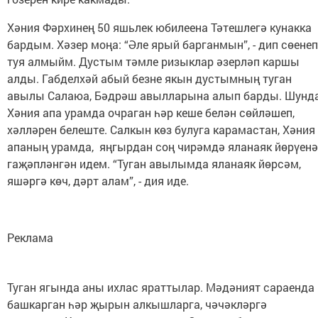
Хәния Фәрхинең 50 яшьлек юбилеена Тәтешлегә кунакка
бардым. Хәзер моңа: “Әле ярый барганмын”, - дип сөенеп
туя алмыйм. Дустым тәмле ризыклар әзерләп каршы
алды. Габделхәй абый безне якын дустымның туган
авылы Салаюа, Бәдрәш авылларына алып барды. Шунд
Хәния апа урамда очраган һәр кеше белән сөйләшеп,
хәлләрен белеште. Салкын көз булуга карамастан, Хәния
апаның урамда, яңгырдан соң чирәмдә яланаяк йөрүенә
гаҗәпләнгән идем. “Туган авылымда яланаяк йөрсәм,
яшәргә көч, дәрт алам”, - дия иде.
Реклама
Туган ягында аны ихлас яраттылар. Мәдәният сараенда
башкарган һәр җырын алкышларга, чәчәкләргә