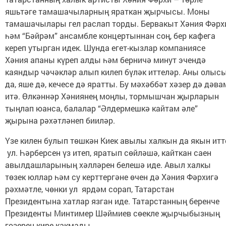
яшьтәге тамашачыларның яраткан җырчысы. Моны
тамашачылары гел раслап торды. Бервакыт Хәния Фәрх
һәм “Бәйрәм” ансамбле концертыннан соң, бер кафега
кереп утырган идек. Шунда егет-кызлар компаниясе
Хәния апаны күреп алды һәм берничә минут эчендә
каяндыр чәчәкләр алып килеп бүләк иттеләр. Аны олыс
да, яше дә, кечесе дә яратты. Бу мәхәббәт хәзер дә дәва
итә. Өлкәннәр Хәниянең моңлы, тормышчан җырларын
тыңлап юанса, балалар “Әлдермешкә кайтам әле”
җырына рәхәтләнеп бииләр.
Үзе килен булып төшкән Киек авылы халкын да якын итт
ул. Һәрберсен үз итеп, яратып сөйләшә, кайткан саен
авылдашларының хәлләрен белешә иде. Авыл халкы
төзек юллар һәм су керттергәне өчен дә Хәния Фәрхигә
рәхмәтле, чөнки ул ярдәм сорап, Татарстан
Президентына хатлар язган иде. Татарстанның беренче
Президенты Минтимер Шәймиев сөекле җырчыбызның
гозерен кире какмады.