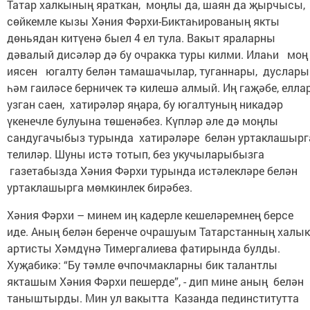
Татар халкының яраткан, моңлы да, шаян да җырчысы,
сөйкемле кызы Хәния Фәрхи-Биктаһированың якты
дөньядан китүенә быел 4 ел тула. Вакыт яраларны
дәвалый дисәләр дә бу очракка туры килми. Илаһи моң
иясен югалту белән тамашачылар, туганнары, дуслары
һәм гаиләсе берничек тә килешә алмый. Иң гаҗәбе, елла
узган саен, хатирәләр яңара, бу югалтуның никадәр
үкенечле булуына төшенәбез. Күпләр әле дә моңлы
сандугачыбыз турында хатирәләре белән уртаклашырг
телиләр. Шуны истә тотып, без укучыларыбызга
газетабызда Хәния Фәрхи турында истәлекләре белән
уртаклашырга мөмкинлек бирәбез.
Хәния Фәрхи – минем иң кадерле кешеләремнең берсе
иде. Аның белән беренче очрашуым Татарстанның халык
артисты Хәмдүнә Тимергалиева фатирында булды.
Хуҗабикә: “Бу тәмле өчпочмакларны бик талантлы
якташым Хәния Фәрхи пешерде”, - дип мине аның белән
таныштырды. Мин ул вакытта Казанда пединститутта