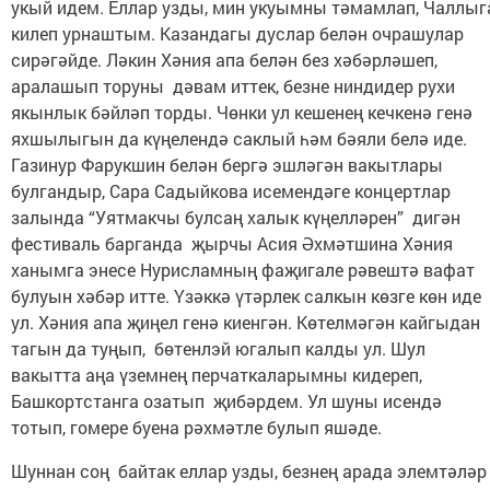
укый идем. Еллар узды, мин укуымны тәмамлап, Чаллыг
килеп урнаштым. Казандагы дуслар белән очрашулар
сирәгәйде. Ләкин Хәния апа белән без хәбәрләшеп,
аралашып торуны дәвам иттек, безне ниндидер рухи
якынлык бәйләп торды. Чөнки ул кешенең кечкенә генә
яхшылыгын да күңелендә саклый һәм бәяли белә иде.
Газинур Фарукшин белән бергә эшләгән вакытлары
булгандыр, Сара Садыйкова исемендәге концертлар
залында “Уятмакчы булсаң халык күңелләрен” дигән
фестиваль барганда җырчы Асия Әхмәтшина Хәния
ханымга энесе Нурисламның фаҗигале рәвештә вафат
булуын хәбәр итте. Үзәккә үтәрлек салкын көзге көн иде
ул. Хәния апа җиңел генә киенгән. Көтелмәгән кайгыдан
тагын да туңып, бөтенлэй югалып калды ул. Шул
вакытта аңа үземнең перчаткаларымны кидереп,
Башкортстанга озатып җибәрдем. Ул шуны исендә
тотып, гомере буена рәхмәтле булып яшәде.
Шуннан соң байтак еллар узды, безнең арада элемтәләр