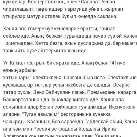
күмделәр. Концерттан соң, энесе Салават белән
чиратлашып, таңга кадәр гармунда уйнап, җырлап
утырулар матур истәлек булып күңелдә саклана.
Хәния апа гомере буе кешеләрне яратты, гайбәт
сөйләмәде. Аның беркем турында да начар сүз әйткәне
ишетмәдем. Хәтта безгә, якын дусларына да, бер кешег
тәнкыйть сүзе әйттерми торган иде.
Ул Камал театрын бик ярата иде. Аның белән “41нче
елның арбалы
хатыннары” спектакленә барганыбыз истә. Спектакльне
куелышы, артистлар уены икебезгә дә ошады. Әсәрне
татар рухлы Зәки Зәйнуллин язган. Премьераны карарга
Башкортстаннан да кунаклар килгән иде. Хәния апа
соңыннан алар белән сөйләшеп туя алмады. Икенче көнг
аларны “Туган авылым” ресторанына кунакка
чакырды. Казанның Боз сараенда Габделхәй абый, Хәни
апа һәм мин Россия эстрадасы йолдызы Ирина
Аллегрова концертын да караган идек. Хәния апа -