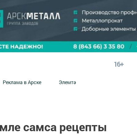
16+
Реклама в Арске
Элемтә
әмле самса рецепты