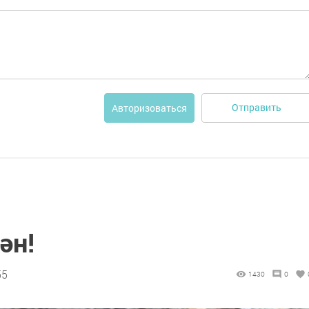
Отправить
Авторизоваться
ән!
55
1430
0