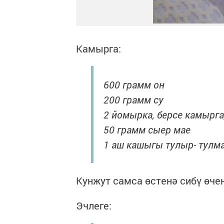
Камырга:
600 грамм он
200 грамм су
2 йомырка, берсе камырга
50 грамм сыер мае
1 аш кашыгы тулыр- тулма
Кунжут самса өстенә сибү өче
Эчлеге: