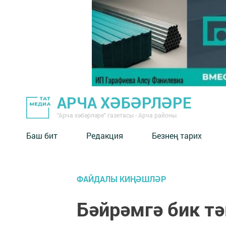
АРЧА ХӘБӘРЛӘРЕ
"Арча хәбәрләре" газетасы - Арча районы
Баш бит
Редакция
Безнең тарих
ФАЙДАЛЫ КИҢӘШЛӘР
Бәйрәмгә бик т