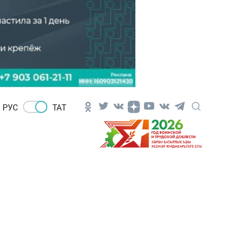
РУС
ТАТ