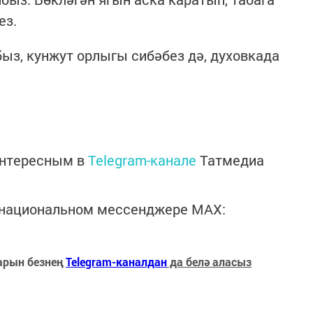
ез.
з, кунжут орлыгы сибәбез дә, духовкада
интересным в
Telegram-канале
Татмедиа
в национальном мессенджере MАХ:
арын безнең
Telegram-каналдан
да белә аласыз