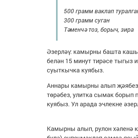
500 грамм ваклап туралга
300 грамм суган
Тәменчә тоз, борыч, зира
Әзерләү: камырны башта кашык
белән 15 минут тирәсе тыгыз 
суыткычка куябыз.
Аннары камырны алып җәябез, 
төрәбез, улитка сымак борып 
куябыз. Ул арада эчлекне әзер
Камырны алып, рулон хәленә к
була) өчпочмаклап самса ясый