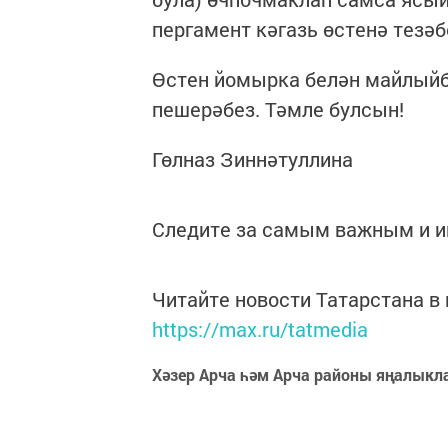
пергамент кәгазь өстенә тезәб
Өстен йомырка белән майлыйбы
пешерәбез. Тәмле булсын!
Гөлназ Зиннәтуллина
Следите за самым важным и 
Читайте новости Татарстана 
https://max.ru/tatmedia
Хәзер Арча һәм Арча районы яңалыкл