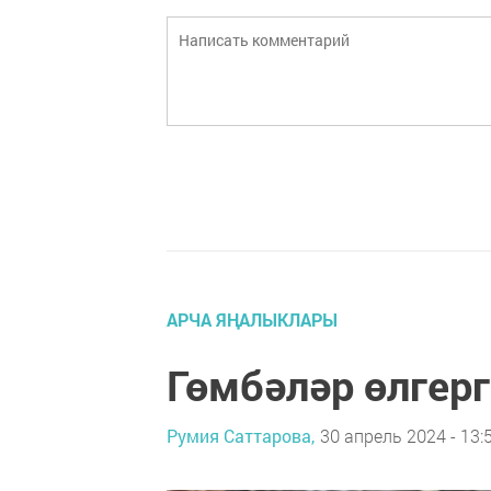
АРЧА ЯҢАЛЫКЛАРЫ
Гөмбәләр өлгерг
Румия Саттарова,
30 апрель 2024 - 13: