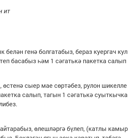
н ит
 белән генә болгатабыз, бераз куергач кул
итеп басабыз һәм 1 сәгатькә пакетка салып
өстенә сыер мае сөртәбез, рулон шикелле
пакетка салып, тагын 1 сәгатькә суыткычка
либез.
айтарабыз, өлешләргә бүлеп, (катлы камыр
быз. Бөкләгән ягын аска каратып, табага