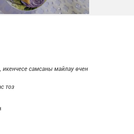
, икенчесе самсаны майлау өчен
с тоз
н