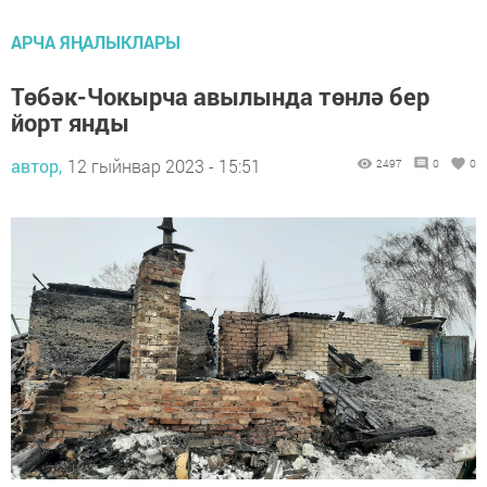
АРЧА ЯҢАЛЫКЛАРЫ
Төбәк-Чокырча авылында төнлә бер
йорт янды
автор,
12 гыйнвар 2023 - 15:51
2497
0
0