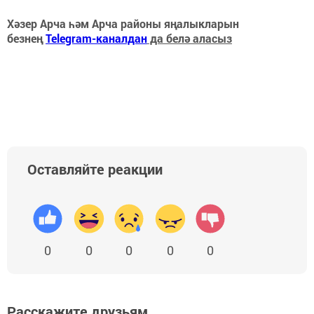
Хәзер Арча һәм Арча районы яңалыкларын
безнең
Telegram-каналдан
да белә аласыз
Оставляйте реакции
0
0
0
0
0
Расскажите друзьям