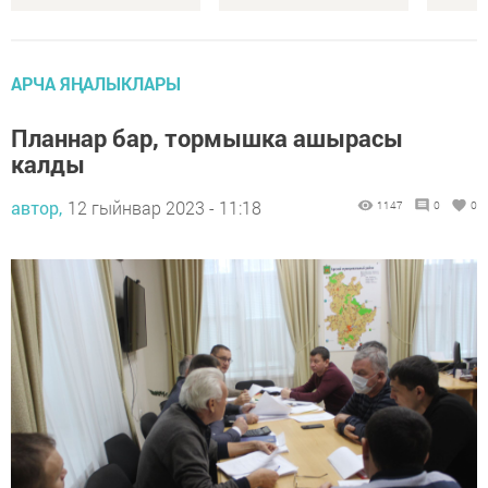
АРЧА ЯҢАЛЫКЛАРЫ
Планнар бар, тормышка ашырасы
калды
автор,
12 гыйнвар 2023 - 11:18
1147
0
0