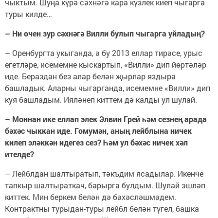
чыктым. Шуңа күрә сәхнәгә кара күзлек киеп чыгарга
туры килде…
– Ни өчен зур сәхнәгә Вилли булып чыгарга уйладың?
– Оренбургта укыганда, ә бу 2013 еллар тирәсе, урыс
егетләре, исемемне кыскартып, «Вилли» дип йөртәләр
иде. Бераздан без алар белән җырлар яздыра
башладык. Аларны чыгарганда, исемемне «Вилли» дип
куя башладым. Ияләнеп киттем дә калды ул шулай.
– Моннан ике еллап элек Элвин Грей һәм сезнең арада
бәхәс чыккан иде. Гомумән, аның лейблына ничек
килеп эләккән идегез сез? Һәм ул бәхәс ничек хәл
ителде?
– Лейблдан шалтыратып, тәкъдим ясадылар. Икенче
тапкыр шалтыраткач, барырга булдым. Шулай эшләп
киттек. Мин беркем белән дә бәхәсләшмәдем.
Контрактны турыдан-туры лейбл белән түгел, башка