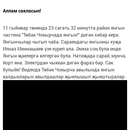
Аллам сакласын!
11 гыйнвар төнендә 23 сәгать 32 минутта район янгын
частена "Төбәк Чокырчада янгын!" дигән хәбәр керә.
Янгынчылар чыгып чаба. Сараендагы янгынны хуҗа
Илназ Миннәшәев үзе күреп ала. Әмма соң була инде.
Янгын җәелергә өлгергән була. Нәтиҗәдә сарай, мунча,
йорт яна. Электрдан чыккан дигән фараз бар. Сак
булыйк! Видеода Төбәк Чокырча авылында янгын
калдыкларын авылдашлар җыелышып җыештыралар.