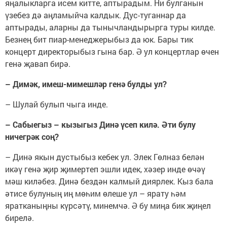
яңалыкларга исем китте, аптырадым. Ни булганын
үзебез дә аңламыйча калдык. Дус-туганнар да
аптырады, аларны да тынычландырырга туры килде.
Безнең бит пиар-менеджерыбыз да юк. Бары тик
концерт директорыбыз гына бар. Ә ул концертлар өчен
генә җавап бирә.
– Димәк, имеш-мимешләр генә булды ул?
– Шулай булып чыга инде.
– Сабыегыз – кызыгыз Динә үсеп килә. Әти булу
ничегрәк соң?
– Динә якын дустыбыз кебек ул. Элек Гөлназ белән
икәү генә җир җимертеп эшли идек, хәзер инде өчәү
мәш киләбез. Динә бездән калмый диярлек. Кыз бала
әтисе булуның иң мөһим өлеше ул – ярату һәм
яратканыңны күрсәтү, минемчә. Ә бу миңа бик җиңел
бирелә.