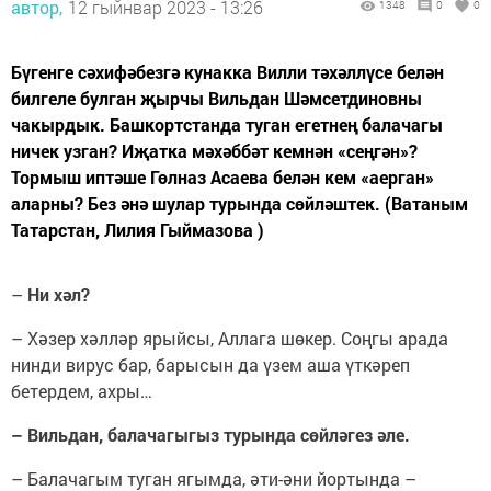
автор,
12 гыйнвар 2023 - 13:26
1348
0
0
Бүгенге сәхифәбезгә кунакка Вилли тәхәллүсе белән
билгеле булган җырчы Вильдан Шәмсетдиновны
чакырдык. Башкортстанда туган егетнең балачагы
ничек узган? Иҗатка мәхәббәт кемнән «сеңгән»?
Тормыш иптәше Гөлназ Асаева белән кем «аерган»
аларны? Без әнә шулар турында сөйләштек. (Ватаным
Татарстан, Лилия Гыймазова )
–
Ни хәл?
– Хәзер хәлләр ярыйсы, Аллага шөкер. Соңгы арада
нинди вирус бар, барысын да үзем аша үткәреп
бетердем, ахры…
– Вильдан, балачагыгыз турында сөйләгез әле.
– Балачагым туган ягымда, әти-әни йортында –