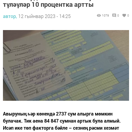
түләүләр 10 процентка артты
автор,
12 гыйнвар 2023 - 14:25
1079
0
0
Авыруның һәр көнендә 2737 сум алырга мөмкин
булачак. Тик аена 84 847 сумнан артык була алмый.
Исәп ике төп факторга бәйле – сезнең рәсми хезмәт