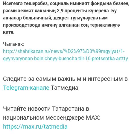
Исегезгә төшерәбез, социаль иминият фондына безнең
рәсми хезмәт хакының 2,9 проценты күчерелә. Бу
акчалар больничный, декрет түләүләренә һәм
производствода имгәнү алганнан соң тернәкләнүгә
китә.
Чыганак:
http://shahrikazan.ru/news/%D2%97%D3%99mgyiyat/1-
gyynvarynnan-bolnichnyy-buencha-tllr-10-protsentka-arttty
Следите за самым важным и интересным в
Telegram-канале
Татмедиа
Читайте новости Татарстана в
национальном мессенджере MАХ:
https://max.ru/tatmedia