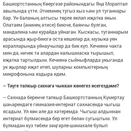
Башкортстанның Көергәзе районындагы Яңа Мораптал
авылында үтте. Әтиемнең тугыз кыз һәм ул туганнары
бар. Ун баланың алтысы төрле яклап иҗатка якын.
Олатаем (әнинең әтисе) биюче, баянчы булган,
мандалина һәм курайда уйнаган. Кыскасы, туганнарым
арасында җыр-биюгә оста кешеләр дә, музыка уен
коралларында уйнаучылар да бик күп. Кечкенә чакта
мин дә, ничек тә алардан калышмаска тырышып,
иҗатка тартылдым. Кечкенә сыйныфларда укыганда
ук җырлар иҗат итеп, шуларны компьютерның
микрофонына яздыра идем.
– Тәүге тапкыр сәхнәгә чыккан көнегез исегездәме?
– Сәхнәдә беренче тапкыр Башкортстанның Күмертау
шәһәрендәге гимназия-интернат сәхнәсендә чыгыш
ясадым. Ул көн әле дә хәтеремдә. Чыгыш алдыннан
интернат бүлмәсендә бер егет белән сугыштым. Ул
бүлмәдән күз төбем зәңгәрле-шәмәхәле булып