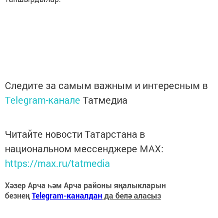
Следите за самым важным и интересным в
Telegram-канале
Татмедиа
Читайте новости Татарстана в
национальном мессенджере MАХ:
https://max.ru/tatmedia
Хәзер Арча һәм Арча районы яңалыкларын
безнең
Telegram-каналдан
да белә аласыз