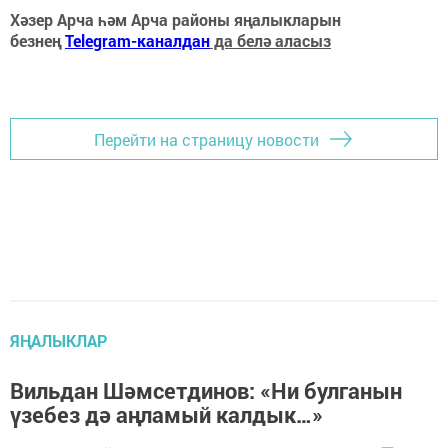
Хәзер Арча һәм Арча районы яңалыкларын
безнең
Telegram-каналдан
да белә аласыз
Перейти на страницу новости
ЯҢАЛЫКЛАР
Вильдан Шәмсетдинов: «Ни булганын
үзебез дә аңламый калдык…»