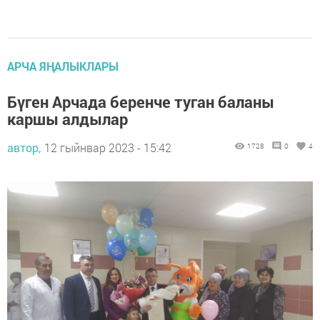
АРЧА ЯҢАЛЫКЛАРЫ
Бүген Арчада беренче туган баланы
каршы алдылар
автор,
12 гыйнвар 2023 - 15:42
1728
0
4