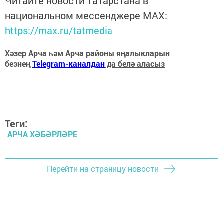
Читайте новости Татарстана в
национальном мессенджере MАХ:
https://max.ru/tatmedia
Хәзер Арча һәм Арча районы яңалыкларын
безнең
Telegram-каналдан
да белә аласыз
Теги:
АРЧА ХӘБӘРЛӘРЕ
Перейти на страницу новости