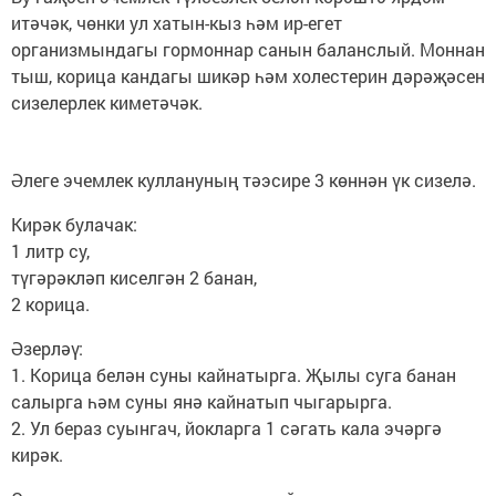
итәчәк, чөнки ул хатын-кыз һәм ир-егет
организмындагы гормоннар санын баланслый. Моннан
тыш, корица кандагы шикәр һәм холестерин дәрәҗәсен
сизелерлек киметәчәк.
Әлеге эчемлек куллануның тәэсире 3 көннән үк сизелә.
Кирәк булачак:
1 литр су,
түгәрәкләп киселгән 2 банан,
2 корица.
Әзерләү:
1. Корица белән суны кайнатырга. Җылы суга банан
салырга һәм суны янә кайнатып чыгарырга.
2. Ул бераз суынгач, йокларга 1 сәгать кала эчәргә
кирәк.