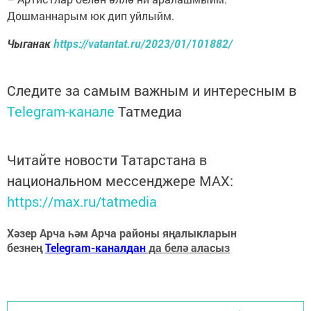
Дошманнарым юк дип уйлыйм.
Чыганак
https://vatantat.ru/2023/01/101882/
Следите за самым важным и интересным в
Telegram-канале
Татмедиа
Читайте новости Татарстана в
национальном мессенджере MАХ:
https://max.ru/tatmedia
Хәзер Арча һәм Арча районы яңалыкларын
безнең
Telegram-каналдан
да белә аласыз