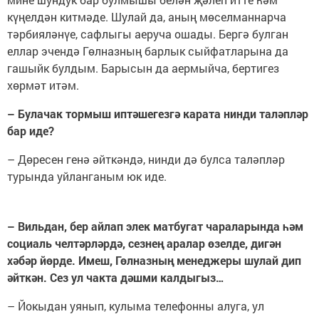
күңелдән китмәде. Шулай да, аның мөселманнарча
тәрбияләнүе, сафлыгы аеруча ошады. Бергә булган
еллар эчендә Гөлназның барлык сыйфатларына да
гашыйк булдым. Барысын да аермыйча, бертигез
хөрмәт итәм.
– Булачак тормыш иптәшегезгә карата нинди таләпләр
бар иде?
– Дөресен генә әйткәндә, нинди дә булса таләпләр
турында уйланганым юк иде.
– Вильдан, бер айлап элек матбугат чараларында һәм
социаль челтәрләрдә, сезнең аралар өзелде, дигән
хәбәр йөрде. Имеш, Гөлназның менеджеры шулай дип
әйткән.
Сез ул чакта дәшми калдыгыз…
– Йокыдан уянып, кулыма телефонны алуга, ул