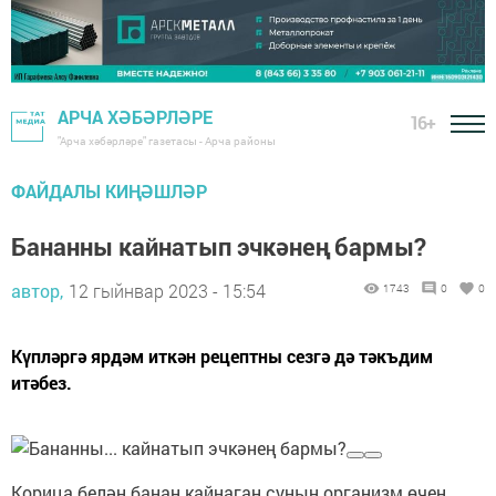
АРЧА ХӘБӘРЛӘРЕ
16+
"Арча хәбәрләре" газетасы - Арча районы
ФАЙДАЛЫ КИҢӘШЛӘР
Бананны кайнатып эчкәнең бармы?
автор,
12 гыйнвар 2023 - 15:54
1743
0
0
Күпләргә ярдәм иткән рецептны сезгә дә тәкъдим
итәбез.
Корица белән банан кайнаган суның организм өчен