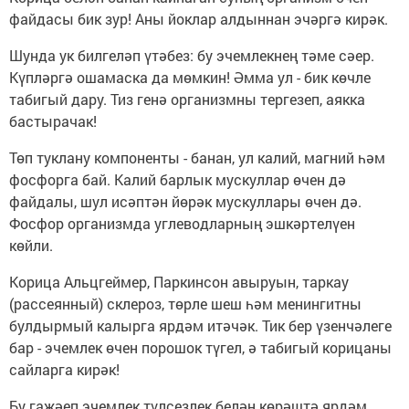
файдасы бик зур! Аны йоклар алдыннан эчәргә кирәк.
Шунда ук билгеләп үтәбез: бу эчемлекнең тәме сәер.
Күпләргә ошамаска да мөмкин! Әмма ул - бик көчле
табигый дару. Тиз генә организмны тергезеп, аякка
бастырачак!
Төп туклану компоненты - банан, ул калий, магний һәм
фосфорга бай. Калий барлык мускуллар өчен дә
файдалы, шул исәптән йөрәк мускуллары өчен дә.
Фосфор организмда углеводларның эшкәртелүен
көйли.
Корица Альцгеймер, Паркинсон авыруын, таркау
(рассеянный) склероз, төрле шеш һәм менингитны
булдырмый калырга ярдәм итәчәк. Тик бер үзенчәлеге
бар - эчемлек өчен порошок түгел, ә табигый корицаны
сайларга кирәк!
Бу гаҗәеп эчемлек түлсезлек белән көрәштә ярдәм