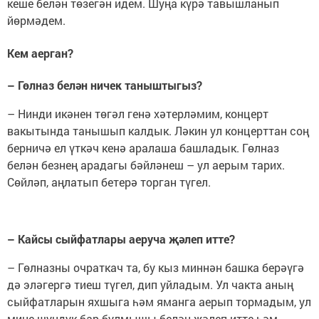
кеше белән төзегән идем. Шуңа күрә тавышланып
йөрмәдем.
Кем аерган?
– Гөлназ белән ничек таныштыгыз?
– Нинди икәнен төгәл генә хәтерләмим, концерт
вакытында танышып калдык. Ләкин ул концерттан соң
берничә ел үткәч кенә аралаша башладык. Гөлназ
белән безнең арадагы бәйләнеш – ул аерым тарих.
Сөйләп, аңлатып бетерә торган түгел.
– Кайсы сыйфатлары аеруча җәлеп итте?
– Гөлназны очраткач та, бу кыз миннән башка берәүгә
дә эләгергә тиеш түгел, дип уйладым. Ул чакта аның
сыйфатларын яхшыга һәм яманга аерып тормадым, ул
мине шундук бар булмышы белән җәлеп итте һәм