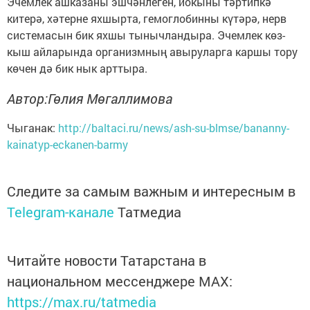
Эчемлек ашказаны эшчәнлеген, йокыны тәртипкә
китерә, хәтерне яхшырта, гемоглобинны күтәрә, нерв
системасын бик яхшы тынычландыра. Эчемлек көз-
кыш айларында организмның авыруларга каршы тору
көчен дә бик нык арттыра.
Автор:Гөлия Мөгаллимова
Чыганак:
http://baltaci.ru/news/ash-su-blmse/bananny-
kainatyp-eckanen-barmy
Следите за самым важным и интересным в
Telegram-канале
Татмедиа
Читайте новости Татарстана в
национальном мессенджере MАХ:
https://max.ru/tatmedia