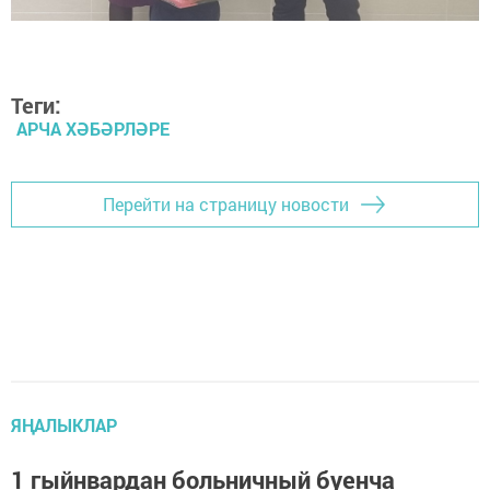
Теги:
АРЧА ХӘБӘРЛӘРЕ
Перейти на страницу новости
ЯҢАЛЫКЛАР
1 гыйнвардан больничный буенча