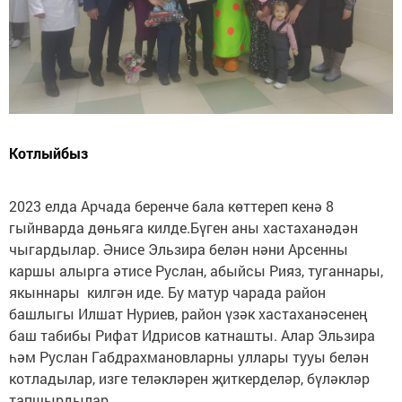
Котлыйбыз
2023 елда Арчада беренче бала көттереп кенә 8
гыйнварда дөньяга килде.Бүген аны хастаханәдән
чыгардылар. Әнисе Эльзира белән нәни Арсенны
каршы алырга әтисе Руслан, абыйсы Рияз, туганнары,
якыннары килгән иде. Бу матур чарада район
башлыгы Илшат Нуриев, район үзәк хастаханәсенең
баш табибы Рифат Идрисов катнашты. Алар Эльзира
һәм Руслан Габдрахмановларны уллары тууы белән
котладылар, изге теләкләрен җиткерделәр, бүләкләр
тапшырдылар.