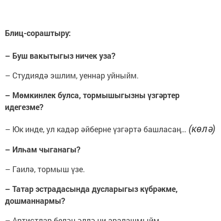
Блиц-сораштыру:
– Буш вакытыгыз ничек уза?
– Студиядә эшлим, уеннар уйныйм.
– Мөмкинлек булса, тормышыгызны үзгәртер
идегезме?
(көлә)
– Юк инде, ул кадәр әйберне үзгәртә башласаң…
– Илһам чыганагы?
– Гаилә, тормыш үзе.
– Татар эстрадасында дусларыгыз күбрәкме,
дошманнармы?
– Артистлар белән әллә ни аралашмыйм.