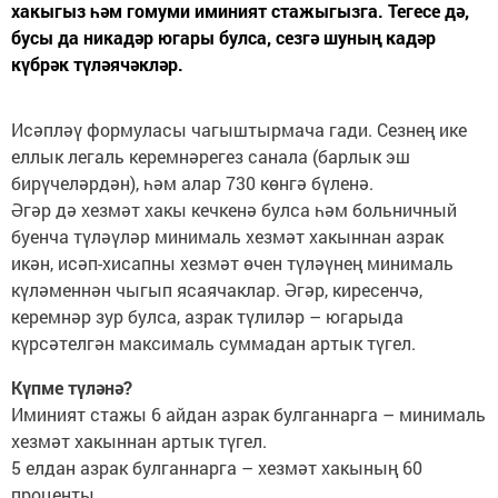
хакыгыз һәм гомуми иминият стажыгызга. Тегесе дә,
бусы да никадәр югары булса, сезгә шуның кадәр
күбрәк түләячәкләр.
Исәпләү формуласы чагыштырмача гади. Сезнең ике
еллык легаль керемнәрегез санала (барлык эш
бирүчеләрдән), һәм алар 730 көнгә бүленә.
Әгәр дә хезмәт хакы кечкенә булса һәм больничный
буенча түләүләр минималь хезмәт хакыннан азрак
икән, исәп-хисапны хезмәт өчен түләүнең минималь
күләменнән чыгып ясаячаклар. Әгәр, киресенчә,
керемнәр зур булса, азрак түлиләр – югарыда
күрсәтелгән максималь суммадан артык түгел.
Күпме түләнә?
Иминият стажы 6 айдан азрак булганнарга – минималь
хезмәт хакыннан артык түгел.
5 елдан азрак булганнарга – хезмәт хакының 60
проценты.