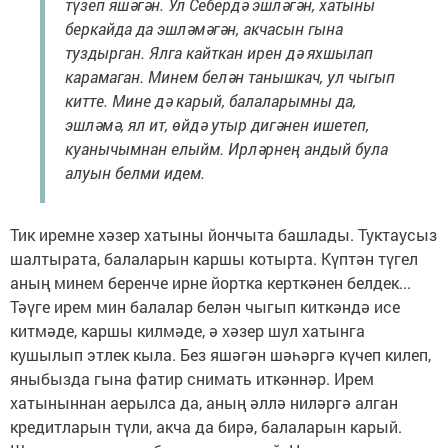
түзеп яшәгән. Ул Себердә эшләгән, хатыны
беркайда да эшләмәгән, акчасын гына
туздырган. Ялга кайткан ирен дә яхшылап
карамаган. Минем белән танышкач, ул чыгып
китте. Мине дә карый, балаларымны да,
эшләмә, ял ит, өйдә утыр дигәнен ишетеп,
куанычымнан елыйм. Ирләрнең андый була
алуын белми идем.
Тик иремне хәзер хатыны йончыта башлады. Туктаусыз
шалтырата, балаларын каршы котырта. Күптән түгел
аның минем беренче ирне йортка керткәнен белдек...
Тәүге ирем мин балалар белән чыгып киткәндә исе
китмәде, каршы килмәде, ә хәзер шул хатынга
кушылып этлек кыла. Без яшәгән шәһәргә күчеп килеп,
яныбызда гына фатир снимать иткәннәр. Ирем
хатыныннан аерылса да, аның әллә ниләргә алган
кредитларын түли, акча да бирә, балаларын карый.