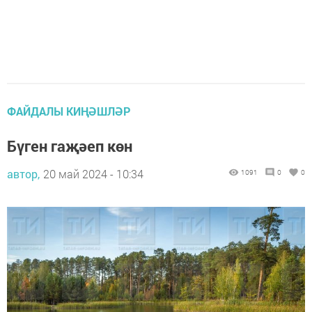
ФАЙДАЛЫ КИҢӘШЛӘР
Бүген гаҗәеп көн
автор,
20 май 2024 - 10:34
1091
0
0