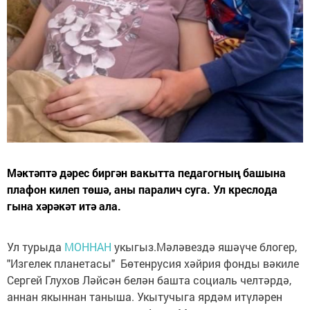
Мәктәптә дәрес биргән вакытта педагогның башына
плафон килеп төшә, аны паралич суга. Ул креслода
гына хәрәкәт итә ала.
Ул турыда
МОННАН
укыгыз.Мәләвездә яшәүче блогер,
"Изгелек планетасы" Бөтенрусия хәйрия фонды вәкиле
Сергей Глухов Ләйсән белән башта социаль челтәрдә,
аннан якыннан таныша. Укытучыга ярдәм итүләрен