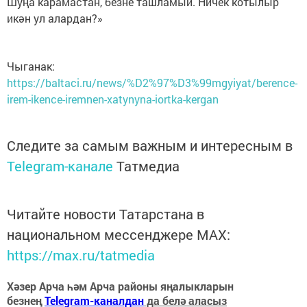
Шуңа карамастан, безне ташламый. Ничек котылыр
икән ул алардан?»
Чыганак:
https://baltaci.ru/news/%D2%97%D3%99mgyiyat/berence-
irem-ikence-iremnen-xatynyna-iortka-kergan
Следите за самым важным и интересным в
Telegram-канале
Татмедиа
Читайте новости Татарстана в
национальном мессенджере MАХ:
https://max.ru/tatmedia
Хәзер Арча һәм Арча районы яңалыкларын
безнең
Telegram-каналдан
да белә аласыз