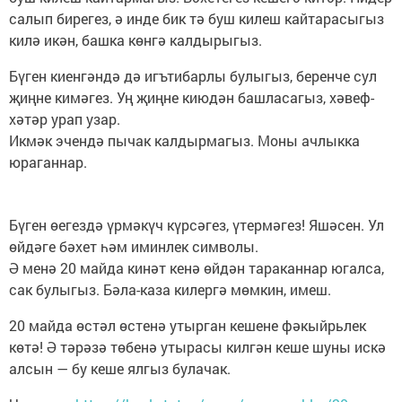
салып бирегез, ә инде бик тә буш килеш кайтарасыгыз
килә икән, башка көнгә калдырыгыз.
Бүген киенгәндә дә игътибарлы булыгыз, беренче сул
җиңне кимәгез. Уң җиңне киюдән башласагыз, хәвеф-
хәтәр урап узар.
Икмәк эчендә пычак калдырмагыз. Моны ачлыкка
юраганнар.
Бүген өегездә үрмәкүч күрсәгез, үтермәгез! Яшәсен. Ул
өйдәге бәхет һәм иминлек символы.
Ә менә 20 майда кинәт кенә өйдән тараканнар югалса,
сак булыгыз. Бәла-каза килергә мөмкин, имеш.
20 майда өстәл өстенә утырган кешене фәкыйрьлек
көтә! Ә тәрәзә төбенә утырасы килгән кеше шуны искә
алсын — бу кеше ялгыз булачак.