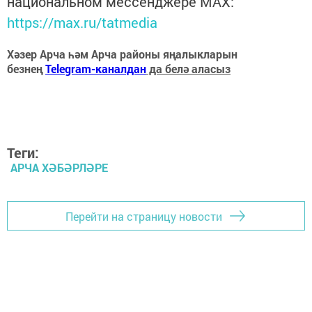
национальном мессенджере MАХ:
https://max.ru/tatmedia
Хәзер Арча һәм Арча районы яңалыкларын
безнең
Telegram-каналдан
да белә аласыз
Теги:
АРЧА ХӘБӘРЛӘРЕ
Перейти на страницу новости