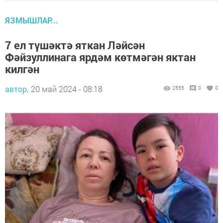
ЯЗМЫШЛАР...
7 ел түшәктә яткан Ләйсән
Фәйзуллинага ярдәм көтмәгән яктан
килгән
автор,
20 май 2024 - 08:18
2555
0
0