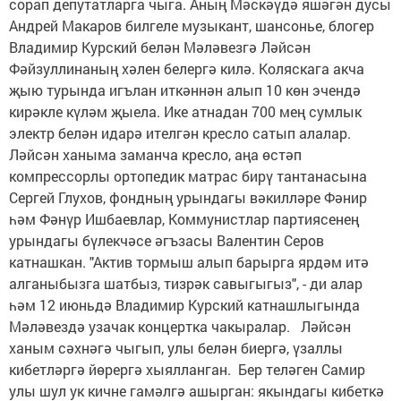
сорап депутатларга чыга. Аның Мәскәүдә яшәгән дусы
Андрей Макаров билгеле музыкант, шансонье, блогер
Владимир Курский белән Мәләвезгә Ләйсән
Фәйзуллинаның хәлен белергә килә. Коляскага акча
җыю турында игълан иткәннән алып 10 көн эчендә
кирәкле күләм җыела. Ике атнадан 700 мең сумлык
электр белән идарә ителгән кресло сатып алалар.
Ләйсән ханыма заманча кресло, аңа өстәп
компрессорлы ортопедик матрас бирү тантанасына
Сергей Глухов, фондның урындагы вәкилләре Фәнир
һәм Фәнүр Ишбаевлар, Коммунистлар партиясенең
урындагы бүлекчәсе әгъзасы Валентин Серов
катнашкан. "Актив тормыш алып барырга ярдәм итә
алганыбызга шатбыз, тизрәк савыгыгыз", - ди алар
һәм 12 июньдә Владимир Курский катнашлыгында
Мәләвездә узачак концертка чакыралар. Ләйсән
ханым сәхнәгә чыгып, улы белән биергә, үзаллы
кибетләргә йөрергә хыялланган. Бер теләген Самир
улы шул ук кичне гамәлгә ашырган: якындагы кибеткә