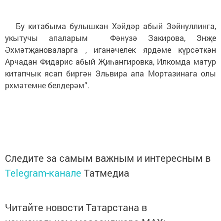
Бу китабыма булышкан Хәйдәр абый Зәйнуллинга,
укытучы апаларым Фәнүзә Закирова, Энҗе
Әхмәтҗановаларга , иганәчелек ярдәме күрсәткән
Арчадан Фидарис абый Җиһангировка, Илкомда матур
китапчык ясап биргән Эльвира апа Мортазинага олы
рхмәтемне белдерәм”.
Следите за самым важным и интересным в
Telegram-канале
Татмедиа
Читайте новости Татарстана в