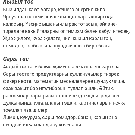
Кызыл төс
Кызылдан кәеф үзгәрә, кешегә энергия килә.
Ярсучанлык кими, көчле эмоцияләр тәэсирендә
каласың. Үзеңне ышанычлырак тотасың, әйләнә-
тирәдәге вакыйгаларны оптимизм белән кабул итәсең.
Җир җиләге, кура җиләге, чия, кызыл карлыган,
помидор, карбыз әнә шундый кәеф бирә безгә.
Сары төс
Андый төстәге бакча җимешләре яхшы эшкәртелә.
Сары төстәге продуктларны кулланучылар тизрәк
фикер йөртә, математик мәсьәләләрне шундук чишә,
озак вакыт бар игътибарын туплап эшли. Әйтик,
рәссамнар сары ризык тәэсирендә яңа иҗади көч
дулкынында илһамланып эшли, картиналарын нечкә
тоемлап яза, диләр.
Лимон, кукуруза, сары помидор, банан, кавын әнә
шундый илһамландыру көченә ия.