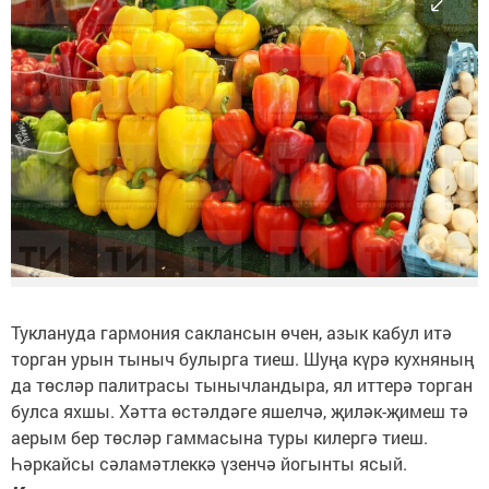
Туклануда гармония саклансын өчен, азык кабул итә
торган урын тыныч булырга тиеш. Шуңа күрә кухняның
да төсләр палитрасы тынычландыра, ял иттерә торган
булса яхшы. Хәтта өстәлдәге яшелчә, җиләк-җимеш тә
аерым бер төсләр гаммасына туры килергә тиеш.
Һәркайсы сәламәтлеккә үзенчә йогынты ясый.