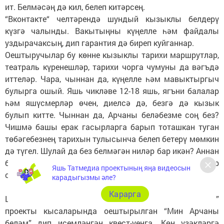
ит. Белмәсәң дә кил, белеп китәрсең.
“Вконтакте“ челтәрендә шундый кызыклы белдерү
күзгә чалынды. Вакытыңны күңелле һәм файдалы
уздырачаксың, дип гарантия дә биреп куйганнар.
Оештыручылар бу көнне кызыклы тарихи маршрутлар,
театраль күренешләр, тарихи чорга чумуны да вәгъдә
иттеләр. Чара, чыннан да, күңелле һәм мавыктыргыч
булырга ошый. Яшь чикләве 12-18 яшь, ягъни балалар
һәм яшүсмерләр өчен, диелсә дә, безгә дә кызык
булып китте. Чыннан да, Арчаны беләбезме соң без?
Чишмә башы ерак гасырларга барып тоташкан туган
төбәгебезнең тарихын тулысынча белеп бетерү мөмкин
дә түгел. Шулай да без белмәгән ниләр бар икән? Аннан
белгәннәрен кабат ишетү дә зыян итмәс, чөнки һәр
Яшь Татмедиа проектының яңа видеосын
сөйләүчедән нинди дә булса яңалык көтәсең.
карадыгызмы әле?
Карарга
Шундый уйлар белән юнәлдек без “Мин Арча баласы”
проекты кысаларында оештырылган “Мин Арчаны
беләм” дип исемләнгән квест-уенга. Көн үзәкләргә