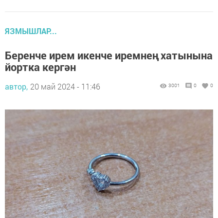
ЯЗМЫШЛАР...
Беренче ирем икенче иремнең хатынына
йортка кергән
автор,
20 май 2024 - 11:46
3001
0
0