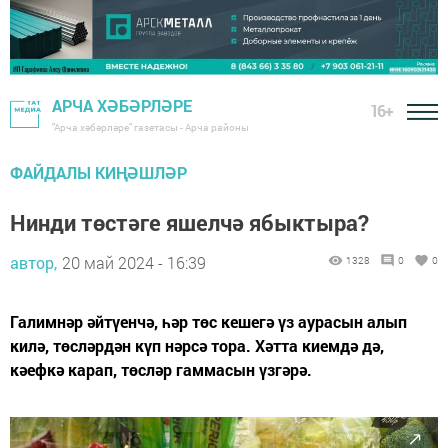
АРЧА ХӘБӘРЛӘРЕ
16+
"Арча хәбәрләре" газетасы - Арча районы
ФАЙДАЛЫ КИҢӘШЛӘР
Нинди төстәге яшелчә ябыктыра?
автор,
20 май 2024 - 16:39
1328
0
0
Галимнәр әйтүенчә, һәр төс кешегә үз аурасын алып
килә, төсләрдән күп нәрсә тора. Хәтта киемдә дә,
кәефкә карап, төсләр гаммасын үзгәрә.