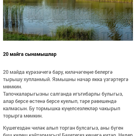
20 майга сынамышлар
20 майда күрәзәчегә бару, киләчәгеңне белергә
тырышу хупланмый. Язмышны начар якка үзгәртергә
мөмкин.
Тапочкаларыгызны салганда игътибарлы булыгыз,
алар берсе өстенә берсе куелып, тәре рәвешендә
калмасын. Бу тормышка күңелсезлекләр чакырып
торырга мөмкин.
Күшегездән чиләк алып торган булсагыз, аны бүген
буш килеш кайтармагыз! Бәхетегез кешегә китәр. Нидер