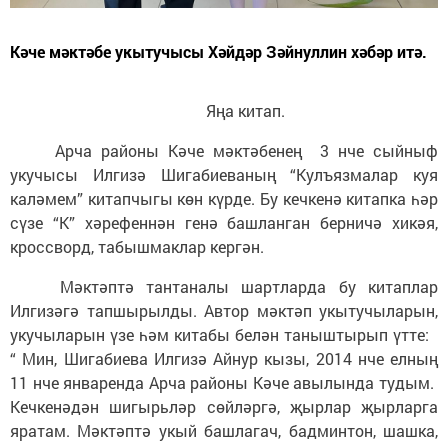
Кәче мәктәбе укытучысы Хәйдәр Зәйнуллин хәбәр итә.
Яңа китап.
Арча районы Кәче мәктәбенең 3 нче сыйныф
укучысы Илгизә Шигабиеваның “Кулъязмалар куя
каләмем” китапчыгы көн күрде. Бу кечкенә китапка һәр
сүзе “К” хәрефеннән генә башланган берничә хикәя,
кроссворд, табышмаклар кергән.
Мәктәптә тантаналы шартларда бу китаплар
Илгизәгә тапшырылды. Автор мәктәп укытучыларын,
укучыларын үзе һәм китабы белән таныштырып үтте:
“ Мин, Шигабиева Илгизә Айнур кызы, 2014 нче елның
11 нче январенда Арча районы Кәче авылында тудым.
Кечкенәдән шигырьләр сөйләргә, җырлар җырларга
яратам. Мәктәптә укый башлагач, бадминтон, шашка,