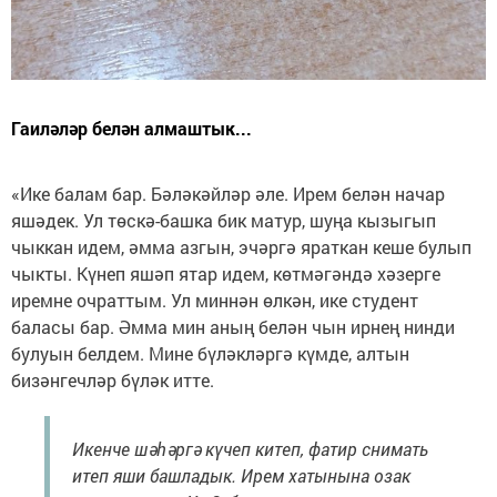
Гаиләләр белән алмаштык...
«Ике балам бар. Бәләкәйләр әле. Ирем белән начар
яшәдек. Ул төскә-башка бик матур, шуңа кызыгып
чыккан идем, әмма азгын, эчәргә яраткан кеше булып
чыкты. Күнеп яшәп ятар идем, көтмәгәндә хәзерге
иремне очраттым. Ул миннән өлкән, ике студент
баласы бар. Әмма мин аның белән чын ирнең нинди
булуын белдем. Мине бүләкләргә күмде, алтын
бизәнгечләр бүләк итте.
Икенче шәһәргә күчеп китеп, фатир снимать
итеп яши башладык. Ирем хатынына озак