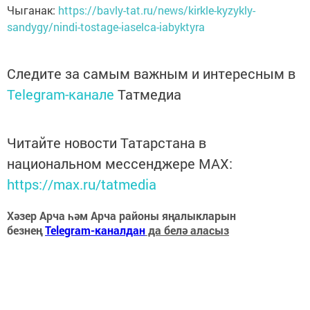
Чыганак:
https://bavly-tat.ru/news/kirkle-kyzykly-
sandygy/nindi-tostage-iaselca-iabyktyra
Следите за самым важным и интересным в
Telegram-канале
Татмедиа
Читайте новости Татарстана в
национальном мессенджере MАХ:
https://max.ru/tatmedia
Хәзер Арча һәм Арча районы яңалыкларын
безнең
Telegram-каналдан
да белә аласыз