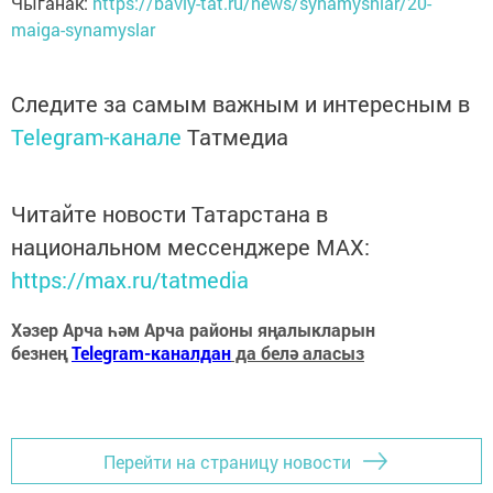
Чыганак:
https://bavly-tat.ru/news/synamyshlar/20-
maiga-synamyslar
Следите за самым важным и интересным в
Telegram-канале
Татмедиа
Читайте новости Татарстана в
национальном мессенджере MАХ:
https://max.ru/tatmedia
Хәзер Арча һәм Арча районы яңалыкларын
безнең
Telegram-каналдан
да белә аласыз
Перейти на страницу новости