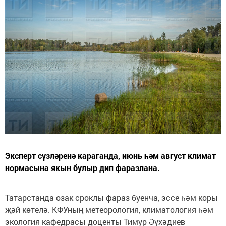
Эксперт сүзләренә караганда, июнь һәм август климат
нормасына якын булыр дип фаразлана.
Татарстанда озак сроклы фараз буенча, эссе һәм коры
җәй көтелә. КФУның метеорология, климатология һәм
экология кафедрасы доценты Тимур Әүхәдиев