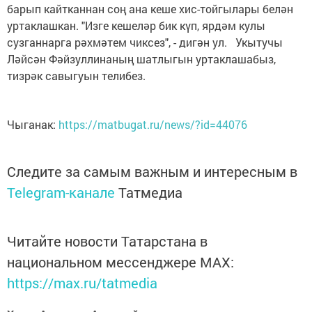
барып кайтканнан соң ана кеше хис-тойгылары белән
уртаклашкан. "Изге кешеләр бик күп, ярдәм кулы
сузганнарга рәхмәтем чиксез", - дигән ул. Укытучы
Ләйсән Фәйзуллинаның шатлыгын уртаклашабыз,
тизрәк савыгуын телибез.
Чыганак:
https://matbugat.ru/news/?id=44076
Следите за самым важным и интересным в
Telegram-канале
Татмедиа
Читайте новости Татарстана в
национальном мессенджере MАХ:
https://max.ru/tatmedia