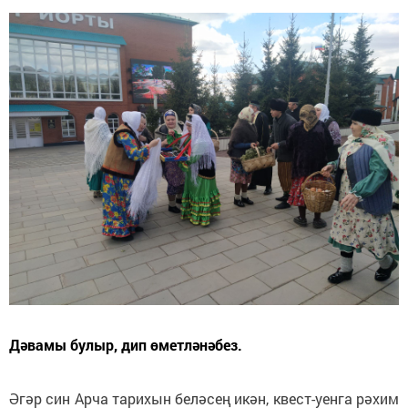
Дәвамы булыр, дип өметләнәбез.
Әгәр син Арча тарихын беләсең икән, квест-уенга рәхим