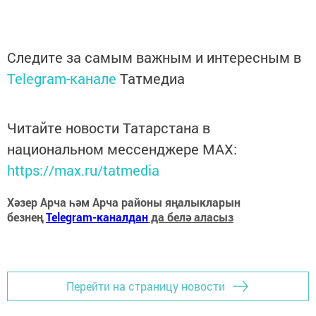
Следите за самым важным и интересным в
Telegram-канале
Татмедиа
Читайте новости Татарстана в
национальном мессенджере MАХ:
https://max.ru/tatmedia
Хәзер Арча һәм Арча районы яңалыкларын
безнең
Telegram-каналдан
да белә аласыз
Перейти на страницу новости