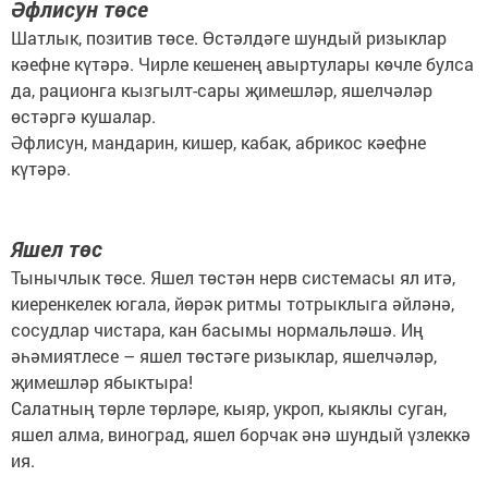
Әфлисун төсе
Шатлык, позитив төсе. Өстәлдәге шундый ризыклар
кәефне күтәрә. Чирле кешенең авыртулары көчле булса
да, рационга кызгылт-сары җимешләр, яшелчәләр
өстәргә кушалар.
Әфлисун, мандарин, кишер, кабак, абрикос кәефне
күтәрә.
Яшел төс
Тынычлык төсе. Яшел төстән нерв системасы ял итә,
киеренкелек югала, йөрәк ритмы тотрыклыга әйләнә,
сосудлар чистара, кан басымы нормальләшә. Иң
әһәмиятлесе – яшел төстәге ризыклар, яшелчәләр,
җимешләр ябыктыра!
Салатның төрле төрләре, кыяр, укроп, кыяклы суган,
яшел алма, виноград, яшел борчак әнә шундый үзлеккә
ия.