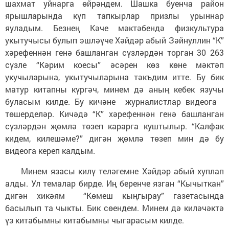
шахмат уйнарга өйрәндем. Шашка буенча район
ярышларында күп тапкырлар призлы урыннар
яуладым. Безнең Кәче мәктәбендә физкультура
укытучысы булып эшләүче Хәйдәр абый Зәйнуллин “К”
хәрефеннән генә башланган сүзләрдән торган 30 263
сүзле “Кәрим коесы” әсәрен көз көне мәктәп
укучыларына, укытучыларына тәкъдим итте. Бу бик
матур китапны күргәч, минем дә аның кебек язучы
буласым килде. Бу кичәне журналистлар видеога
төшерделәр. Кичәдә “К” хәрефеннән генә башланган
сүзләрдән җөмлә төзеп карарга куштылыр. “Калфак
кидем, килешәме?” дигән җөмлә төзеп мин дә бу
видеога кереп калдым.
Минем язасы килү теләгемне Хәйдәр абый хуплап
алды. Ул темалар бирде. Иң беренче язган “Кычыткан”
дигән хикәям “Көмеш кыңгырау” газетасында
басылып та чыкты. Бик сөендем. Минем дә киләчәктә
үз китабымны китабымны чыгарасым килде.