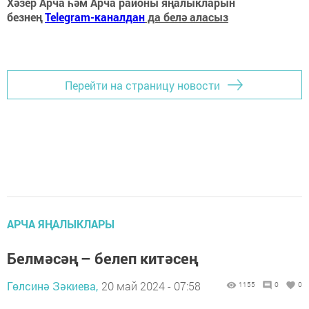
Хәзер Арча һәм Арча районы яңалыкларын
безнең
Telegram-каналдан
да белә аласыз
Перейти на страницу новости
АРЧА ЯҢАЛЫКЛАРЫ
Белмәсәң – белеп китәсең
Гөлсинә Зәкиева,
20 май 2024 - 07:58
1155
0
0