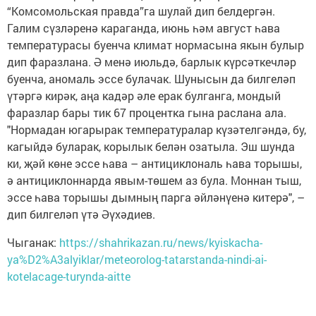
“Комсомольская правда”га шулай дип белдергән.
Галим сүзләренә караганда, июнь һәм август һава
температурасы буенча климат нормасына якын булыр
дип фаразлана. Ә менә июльдә, барлык күрсәткечләр
буенча, аномаль эссе булачак. Шунысын да билгеләп
үтәргә кирәк, аңа кадәр әле ерак булганга, мондый
фаразлар бары тик 67 процентка гына раслана ала.
"Нормадан югарырак температуралар күзәтелгәндә, бу,
кагыйдә буларак, корылык белән озатыла. Эш шунда
ки, җәй көне эссе һава – антициклональ һава торышы,
ә антициклоннарда явым-төшем аз була. Моннан тыш,
эссе һава торышы дымның парга әйләнүенә китерә", –
дип билгеләп үтә Әүхәдиев.
Чыганак:
https://shahrikazan.ru/news/kyiskacha-
ya%D2%A3alyiklar/meteorolog-tatarstanda-nindi-ai-
kotelacage-turynda-aitte