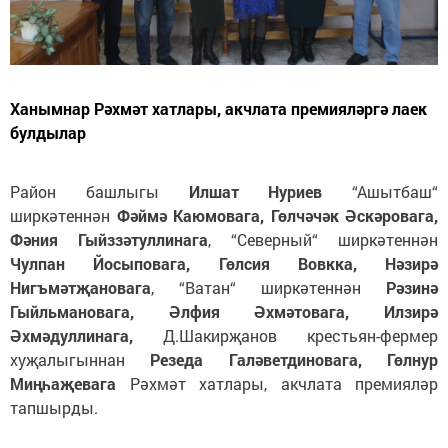
Ханымнар Рәхмәт хатлары, акчлата премияләргә лаек
булдылар
Район башлыгы
Илшат Нуриев
“Ашытбаш“
ширкәтеннән
Фәймә Каюмовага, Гөлчәчәк Әскәровага,
Фәния Гыйззәтуллинага
, “Северный“ ширкәтеннән
Чулпан Йосыповага, Гөлсия Вовкка, Нәзирә
Нигъмәтҗановага
, “Ватан“ ширкәтеннән
Рәзинә
Гыйльмановага, Әлфия Әхмәтовага, Илзирә
Әхмәдуллинага,
Д.Шакирҗанов крестьян-фермер
хуҗалыгыннан
Резеда Галәветдиновага, Гөлнур
Миңһаҗевага
Рәхмәт хатлары, акчлата премияләр
тапшырды.