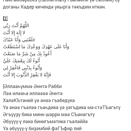
доганы Кадер кичендә укырга тәкъдим иткән.
2️⃣
اللَّهُمَّ أَنْتَ رَبِّي
لا إِلَهَ إِلا أَنْتَ
خَلَقْتَنِي وَأَنَا عَبْدُكَ
وَأَنَا عَلَى عَهْدِكَ وَوَعْدِكَ مَا اسْتَطَعْتُ
أَعُوذُ بِكَ مِنْ شَرِّ مَا صَنَعْتُ
أَبُوءُ لَكَ بِنِعْمَتِكَ عَلَيَّ
وَأَبُوءُ بِذَنْبِي فَاغْفِرْ لِي
فَإِنَّهُ لا يَغْفِرُ الذُّنُوبَ إِلا أَنْتَ
[Әллааһүммә Әннтә Рабби
Ләә иләәһә илләәәә Әннтә
ХаләКЪтәний үә әнәә гъәбедүкә
Үә әнәә гъәләә гъәһдикә үә үәгъдикә мә-стәТЪагътү
Әгъүүҙү бикә минн шәрри мәә СЪанәгътү
Әбүүүү-ү ләкә бинигъмәтикә гъәләййә
Үә әбүүүү-ү биҙәмбий фәГЪфир лий