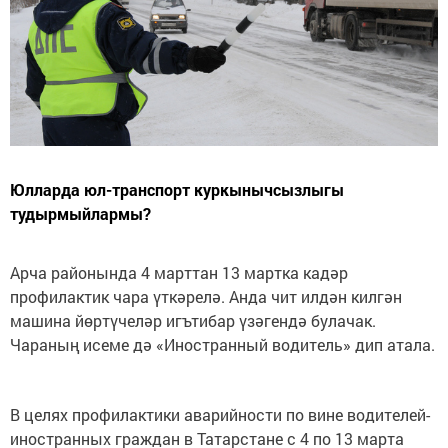
Юлларда юл-транспорт куркынычсызлыгы
тудырмыйлармы?
Арча районында 4 марттан 13 мартка кадәр
профилактик чара үткәрелә. Анда чит илдән килгән
машина йөртүчеләр игътибар үзәгендә булачак.
Чараның исеме дә «Иностранный водитель» дип атала.
В целях профилактики аварийности по вине водителей-
иностранных граждан в Татарстане с 4 по 13 марта