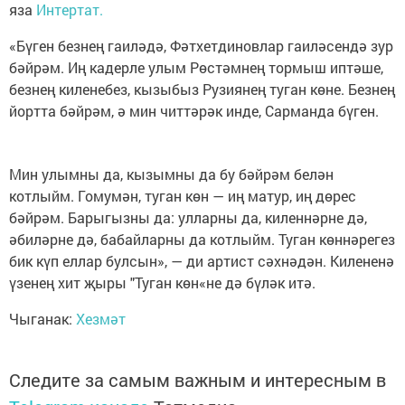
яза
Интертат.
«Бүген безнең гаиләдә, Фәтхетдиновлар гаиләсендә зур
бәйрәм. Иң кадерле улым Рөстәмнең тормыш иптәше,
безнең киленебез, кызыбыз Рузиянең туган көне. Безнең
йортта бәйрәм, ә мин читтәрәк инде, Сарманда бүген.
Мин улымны да, кызымны да бу бәйрәм белән
котлыйм. Гомумән, туган көн — иң матур, иң дөрес
бәйрәм. Барыгызны да: улларны да, киленнәрне дә,
әбиләрне дә, бабайларны да котлыйм. Туган көннәрегез
бик күп еллар булсын», — ди артист сәхнәдән. Килененә
үзенең хит җыры "Туган көн«не дә бүләк итә.
Чыганак:
Хезмәт
Следите за самым важным и интересным в