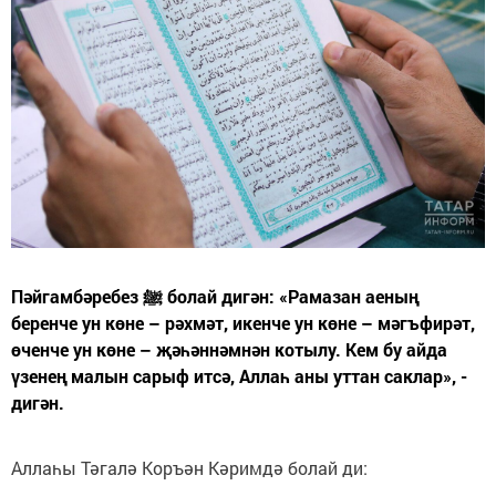
Пәйгамбәребез ﷺ болай дигән: «Рамазан аеның
беренче ун көне – рәхмәт, икенче ун көне – мәгъфирәт,
өченче ун көне – җәһәннәмнән котылу. Кем бу айда
үзенең малын сарыф итсә, Аллаһ аны уттан саклар», -
дигән.
Аллаһы Тәгалә Коръән Кәримдә болай ди: