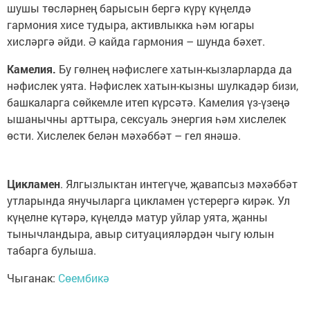
шушы төсләрнең барысын бергә күрү күңелдә
гармония хисе тудыра, активлыкка һәм югары
хисләргә әйди. Ә кайда гармония – шунда бәхет.
Камелия.
Бу гөлнең нәфислеге хатын-кызларларда да
нәфислек уята. Нәфислек хатын-кызны шулкадәр бизи,
башкаларга сөйкемле итеп күрсәтә. Камелия үз-үзеңә
ышанычны арттыра, сексуаль энергия һәм хислелек
өсти. Хислелек белән мәхәббәт – гел янәшә.
Цикламен
. Ялгызлыктан интегүче, җавапсыз мәхәббәт
утларында янучыларга цикламен үстерергә кирәк. Ул
күңелне күтәрә, күңелдә матур уйлар уята, җанны
тынычландыра, авыр ситуацияләрдән чыгу юлын
табарга булыша.
Чыганак:
Сөембикә