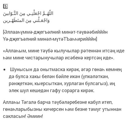
5️⃣
اللّهُـمَّ اجْعَلْنِـي مِنَ التَّـوّابينَ
وَاجْعَـلْني مِنَ المتَطَهّـرين
[Әллааһүммә-дҗегъәлний минәт-тәүвәәбийййн
Үә-дҗегъәлний минәл-мүтәТЪаһһирийййн]
«Аллаһым, мине тәүбә кылучылар рәтеннән итсәң иде
һәм мине чистарынучылар исәбенә кертсәң иде».
Шунысын да онытмаска кирәк, әгәр гөнаһ кемнең
дә булса хакы белән бәйле икән (үпкәләткән,
рәнҗеткән, кыерсыткан, хурлаган булсагыз), иң
элек шул кешедән гафу сорарга кирәк.
Аллаһы Тәгалә барча тәүбәләребезне кабул итеп,
гөнаһларыбызны кичерсен һәм безне тәмуг утыннан
сакласын! Әмиин!