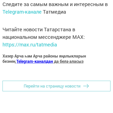
Следите за самым важным и интересным в
Telegram-канале
Татмедиа
Читайте новости Татарстана в
национальном мессенджере MАХ:
https://max.ru/tatmedia
Хәзер Арча һәм Арча районы яңалыкларын
безнең
Telegram-каналдан
да белә аласыз
Перейти на страницу новости