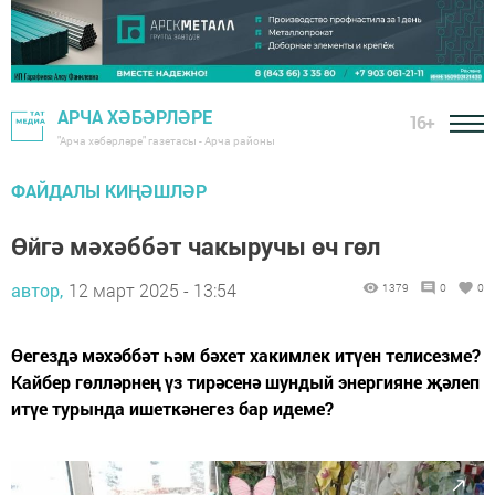
АРЧА ХӘБӘРЛӘРЕ
16+
"Арча хәбәрләре" газетасы - Арча районы
ФАЙДАЛЫ КИҢӘШЛӘР
Өйгә мәхәббәт чакыручы өч гөл
автор,
12 март 2025 - 13:54
1379
0
0
Өегездә мәхәббәт һәм бәхет хакимлек итүен телисезме?
Кайбер гөлләрнең үз тирәсенә шундый энергияне җәлеп
итүе турында ишеткәнегез бар идеме?