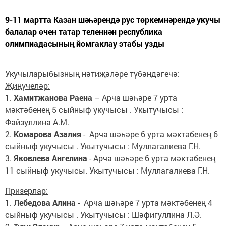
9-11 мартта Казан шәһәрендә рус төркемнәрендә укучы
балалар өчен татар теленнән республика
олимпиадасының йомгаклау этабы узды
Укучыларыбызның нәтиҗәләре түбәндәгечә:
Җиңүчеләр:
1.
Хамитжанова Раена
– Арча шәһәре 7 урта
мәктәбенең 5 сыйныф укучысы . Укытучысы :
Файзуллина А.М.
2.
Комарова Азалия
- Арча шәһәре 6 урта мәктәбенең 6
сыйныф укучысы . Укытучысы : Муллагалиева Г.Н.
3.
Яковлева Ангелина
- Арча шәһәре 6 урта мәктәбенең
11 сыйныф укучысы. Укытучысы : Муллагалиева Г.Н.
Призерлар:
1.
Лебедова Алина
- Арча шәһәре 7 урта мәктәбенең 4
сыйныф укучысы . Укытучысы : Шәфигуллина Л.Ә.