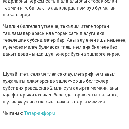
кадрларны һәркем сатып ала алырлык торак белән
тәэмин итү, бигрәк тә авылларда һәм зур булмаган
шәһәрләрдә.
Чаплин билгеләп үткәнчә, тәкъдим ителә торган
ташламалар арасында торак сатып алуга яки
төзелешкә субсидияләр бар. Аны алу өчен яшь кешенең
күчемсез милке булмаска тиеш һәм аңа билгеле бер
вакыт дәвамында шул һөнәре буенча эшләргә кирәк.
Шулай итеп, сәламәтлек саклау, мәгариф һәм авыл
хуҗалыгы өлкәләрендә эшләүче яшь белгечләр
субсидия рәвешендә 2 млн сум алырга мөмкин, аны
яңа фатир яки икенчел базарда торак сатып алырга,
шулай ук үз йортларын төзүгә тотарга мөмкин.
Чыганак:
Татар-информ