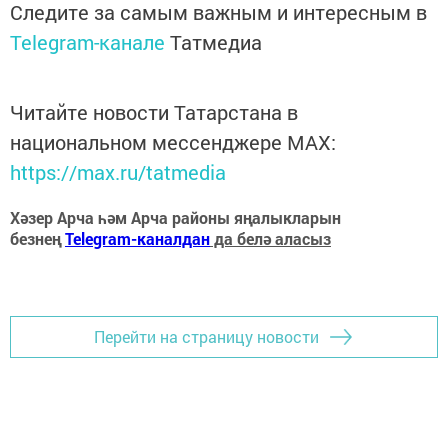
Следите за самым важным и интересным в
Telegram-канале
Татмедиа
Читайте новости Татарстана в
национальном мессенджере MАХ:
https://max.ru/tatmedia
Хәзер Арча һәм Арча районы яңалыкларын
безнең
Telegram-каналдан
да белә аласыз
Перейти на страницу новости