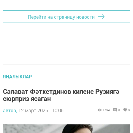
Перейти на страницу новости
ЯҢАЛЫКЛАР
Салават Фәтхетдинов килене Рузиягә
сюрприз ясаган
автор,
12 март 2025 - 10:06
1702
0
0