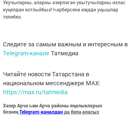
Укучыларны, аларны әзерләгән укытучыларны ихлас
күңелдән котлыйбыз! Һәрберсенә иҗади уңышлар
телибез.
Следите за самым важным и интересным в
Telegram-канале
Татмедиа
Читайте новости Татарстана в
национальном мессенджере MАХ:
https://max.ru/tatmedia
Хәзер Арча һәм Арча районы яңалыкларын
безнең
Telegram-каналдан
да белә аласыз