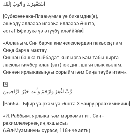
أسْتَغْفِرُكَ وَ أتُوبُ إلَيْكَ
[Сүбехәәнәкә-Ллааһүммә үә бихәмдик(ә),
әшһәдү әлләәәә иләәһә илләәәә Әннтә,
әстәГЪфирукә үә әтүүбү иләййййк]
«Аллаһым, Син барча кимчелекләрдән пакьсең һәм
Сиңа барча мактау.
Синнән башка гыйбадәт кылырга һәм табынырга
лаеклы һичбер илаһ (зат) юк дип, шаһитлык кылам.
Синнән ярлыкавыңны сорыйм һәм Сиңа тәүбә итәм».
4️⃣
رَّبِّ اغْفِرْ وَارْحَمْ وَأَنتَ خَيْرُ الرَّاحِمِينَ
[Рабби-ГЪфир үә-рхәм үә Әннтә ХЪайру-рраахимиииин]
«И, Раббым, ярлыка һәм мәрхәмәт ит. Син -
рәхимлеләрнең иң яхшысы»
(«Әл-Мүэминүн» сүрәсе, 118-нче аять)