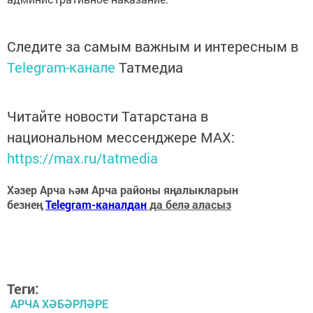
Следите за самым важным и интересным в
Telegram-канале
Татмедиа
Читайте новости Татарстана в
национальном мессенджере MАХ:
https://max.ru/tatmedia
Хәзер Арча һәм Арча районы яңалыкларын
безнең
Telegram-каналдан
да белә аласыз
Теги:
АРЧА ХӘБӘРЛӘРЕ