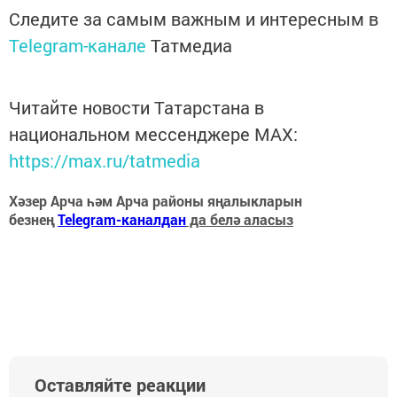
Следите за самым важным и интересным в
Telegram-канале
Татмедиа
Читайте новости Татарстана в
национальном мессенджере MАХ:
https://max.ru/tatmedia
Хәзер Арча һәм Арча районы яңалыкларын
безнең
Telegram-каналдан
да белә аласыз
Оставляйте реакции