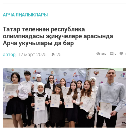
АРЧА ЯҢАЛЫКЛАРЫ
Татар теленнән республика
олимпиадасы җиңүчеләре арасында
Арча укучылары да бар
автор,
12 март 2025 - 09:25
859
0
1