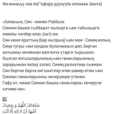
Фә-иннәһүү ләә йәГЪфиру-ҙҙүнүүбә илләәәә Әннтә]
«Аллаһым, Син - минем Раббым.
Синнән башка гыйбадәт кылырга һәм табынырга
лаеклы һичбер илаһ (зат) юк.
Син мине яраттың (бар кылдың) һәм мин - Синең колың.
Сиңа тугры һәм күндәм булачакмын дип, биргән
антымны көчемнән килгәнчә үтәргә тырышам.
Кылган ялгышларымның һәм гөнаһларымның
зарарыннан яклау эзләп, Синең рәхмәтеңә сыенам.
Син биргән барча нигъмәтләр өчен шөкер итәм һәм
Синнән гөнаһларымны кичерүеңне үтенәм.
Гафу ит, чөнки Синнән башка гөнаһларны кичерүче
һичкем юк».
3️⃣
سُبْحَانَكَ اللَّهُمَّ وَ بِحَمْدِكَ
أشْهَدُ أنْ لا إلهَ إلَّا أنْتَ