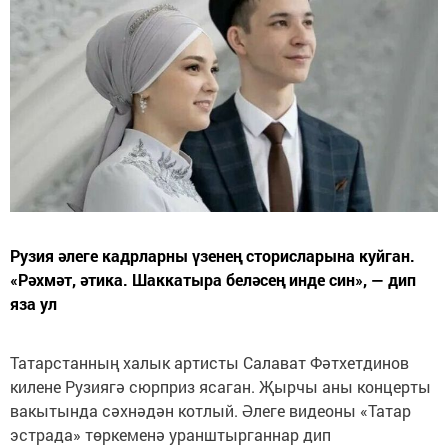
Рузия әлеге кадрларны үзенең сторисларына куйган.
«Рәхмәт, әтика. Шаккатыра беләсең инде син», — дип
яза ул
Татарстанның халык артисты Салават Фәтхетдинов
килене Рузиягә сюрприз ясаган. Җырчы аны концерты
вакытында сәхнәдән котлый. Әлеге видеоны «Татар
эстрада» төркеменә уранштырганнар дип