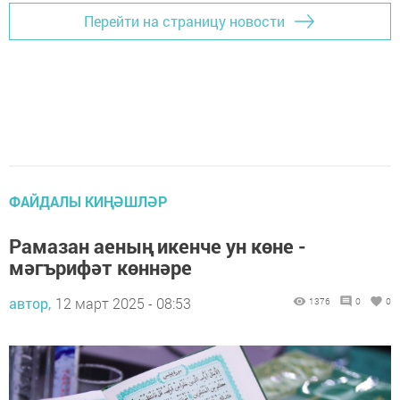
Перейти на страницу новости
ФАЙДАЛЫ КИҢӘШЛӘР
Рамазан аеның икенче ун көне -
мәгърифәт көннәре
автор,
12 март 2025 - 08:53
1376
0
0