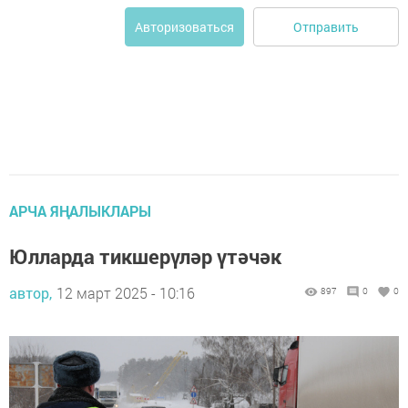
Отправить
Авторизоваться
АРЧА ЯҢАЛЫКЛАРЫ
Юлларда тикшерүләр үтәчәк
автор,
12 март 2025 - 10:16
897
0
0