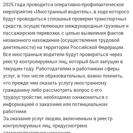
2025 года проводится оперативно-профилактическое
мероприятие «Иностранный водитель», в ходе которого
будут проводиться сплошные проверки транспортных
средств, осуществляющих международные грузовые и
пассажирские перевозки, с целью выявления фактов
незаконного нахождения (осуществления трудовой
деятельности) на территории Российской Федерации.
Все иностранные водители будут проверяться через
реестр контролируемых лиц, который был запущен в
текущем году. Работодателям и работникам сферы
услуг, в том числе образовательных, важно помнить,
что прежде чем оказать услугу иностранному
гражданину либо рассмотреть вопрос о его
трудоустройстве, необходимо ознакомиться с
информацией о заказчике или потенциальном
работнике.
За оказание услуг людям, включенным в реестр
контролируемых лиц, предусмотрено
административное наказание.