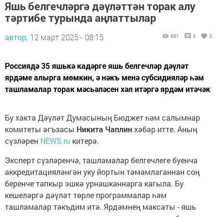
Яшь белгечләргә дәүләттән торак алу
тәртибе турында аңлаттылар
автор,
12 март 2025 - 08:15
881
0
0
Россиядә 35 яшькә кадәрге яшь белгечләр дәүләт
ярдәме алырга мөмкин, ә нәкъ менә субсидияләр һәм
ташламалар торак мәсьәләсен хәл итәргә ярдәм итәчәк
Бу хакта Дәүләт Думасының Бюджет һәм салымнар
комитеты әгъзасы
Никита Чаплин
хәбәр итте. Аның
сүзләрен
NEWS.ru
китерә.
Эксперт сүзләренчә, ташламалар белгечлеге буенча
аккредитацияләнгән уку йортын тәмамлаганнан соң
беренче тапкыр эшкә урнашканнарга кагыла. Бу
кешеләргә дәүләт төрле программалар һәм
ташламалар тәкъдим итә. Ярдәмнең максаты - яшь