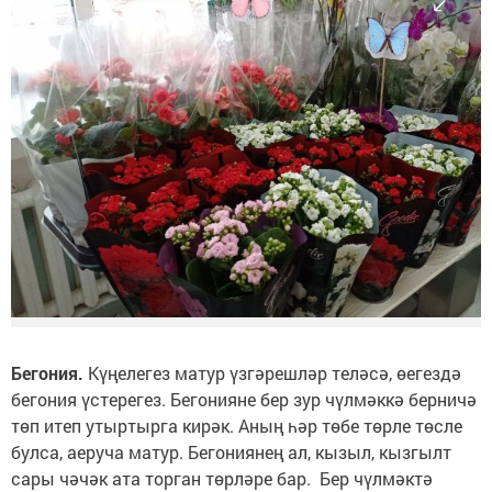
Бегония.
Күңелегез матур үзгәрешләр теләсә, өегездә
бегония үстерегез. Бегонияне бер зур чүлмәккә берничә
төп итеп утыртырга кирәк. Аның һәр төбе төрле төсле
булса, аеруча матур. Бегониянең ал, кызыл, кызгылт
сары чәчәк ата торган төрләре бар. Бер чүлмәктә