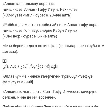
«Аллаһтан ярлыкау сорагыз.
Һичшиксез, Аллаһ - Гафу Итүче, Рәхимле»
(«Әл-Мүззәммил» сүрәсе, 20-нче аять)
«Раббыңны мактап тәсбих әйт һәм Аннан гафу сора.
Һичшиксез, Ул - тәүбәләрне Кабул Итүче»
(«Ән-Нәср» сүрәсе, 3-нче аять)
Менә берничә дога-истигъфар (гөнаһлар өчен тәүбә итү
догасы):
1️⃣
اللْهُمَّ إِنَّكَ عَفُوٌّ تُحِبُّ الْعَفْوَ فَاعْفُ عَنِّي
[Әллааһүммә иннәкә гъәфүвүнн түхиббүл-гъәф-үә
фәгъфү гъәнний]
«Аллаһым, чынлыкта, Син - Гафу Итүчесең, кичерүне
сөясең, мине дә кичерсәңче».
Пәйгамбәребез (салләЛлаһу гъәләйһи үә сәлләм) бу