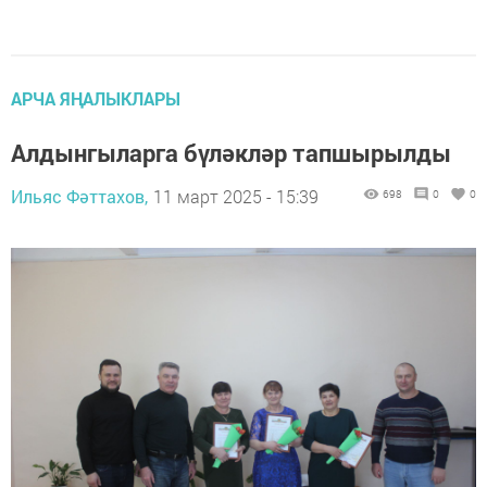
АРЧА ЯҢАЛЫКЛАРЫ
Алдынгыларга бүләкләр тапшырылды
Ильяс Фәттахов,
11 март 2025 - 15:39
698
0
0