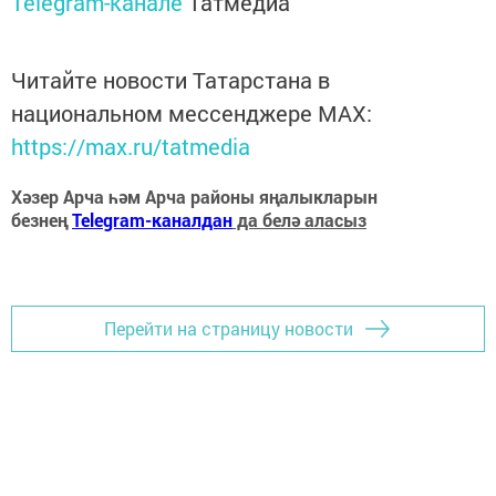
Telegram-канале
Татмедиа
Читайте новости Татарстана в
национальном мессенджере MАХ:
https://max.ru/tatmedia
Хәзер Арча һәм Арча районы яңалыкларын
безнең
Telegram-каналдан
да белә аласыз
Перейти на страницу новости