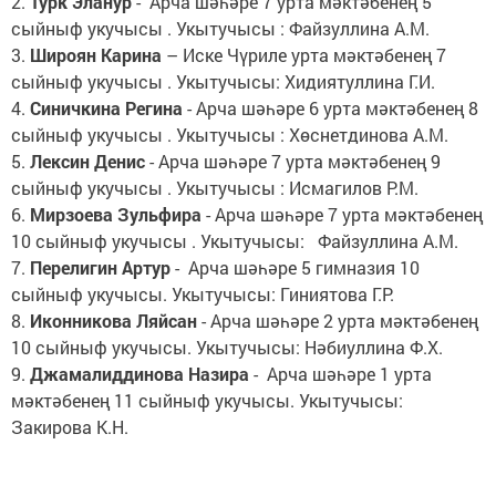
2.
Турк Эланур
- Арча шәһәре 7 урта мәктәбенең 5
сыйныф укучысы . Укытучысы : Файзуллина А.М.
3.
Широян Карина
– Иске Чүриле урта мәктәбенең 7
сыйныф укучысы . Укытучысы: Хидиятуллина Г.И.
4.
Синичкина Регина
- Арча шәһәре 6 урта мәктәбенең 8
сыйныф укучысы . Укытучысы : Хөснетдинова А.М.
5.
Лексин Денис
- Арча шәһәре 7 урта мәктәбенең 9
сыйныф укучысы . Укытучысы : Исмагилов Р.М.
6.
Мирзоева Зульфира
- Арча шәһәре 7 урта мәктәбенең
10 сыйныф укучысы . Укытучысы: Файзуллина А.М.
7.
Перелигин Артур
- Арча шәһәре 5 гимназия 10
сыйныф укучысы. Укытучысы: Гиниятова Г.Р.
8.
Иконникова Ляйсан
- Арча шәһәре 2 урта мәктәбенең
10 сыйныф укучысы. Укытучысы: Нәбиуллина Ф.Х.
9.
Джамалиддинова Назира
- Арча шәһәре 1 урта
мәктәбенең 11 сыйныф укучысы. Укытучысы:
Закирова К.Н.