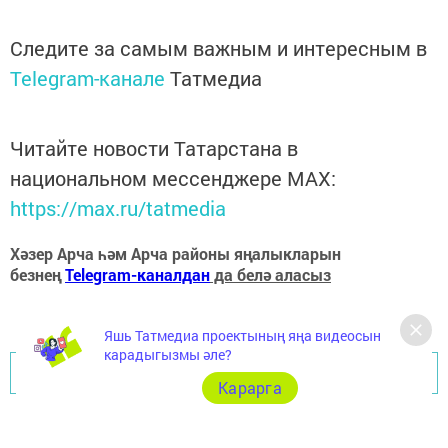
Следите за самым важным и интересным в
Telegram-канале
Татмедиа
Читайте новости Татарстана в
национальном мессенджере MАХ:
https://max.ru/tatmedia
Хәзер Арча һәм Арча районы яңалыкларын
безнең
Telegram-каналдан
да белә аласыз
Яшь Татмедиа проектының яңа видеосын
карадыгызмы әле?
Перейти на страницу новости
Карарга