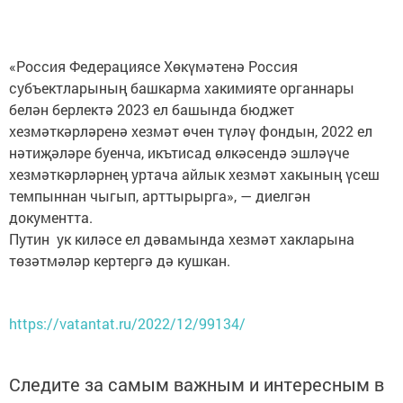
«Россия Федерациясе Хөкүмәтенә Россия
субъектларының башкарма хакимияте органнары
белән берлектә 2023 ел башында бюджет
хезмәткәрләренә хезмәт өчен түләү фондын, 2022 ел
нәтиҗәләре буенча, икътисад өлкәсендә эшләүче
хезмәткәрләрнең уртача айлык хезмәт хакының үсеш
темпыннан чыгып, арттырырга», — диелгән
документта.
Путин ук киләсе ел дәвамында хезмәт хакларына
төзәтмәләр кертергә дә кушкан.
https://vatantat.ru/2022/12/99134/
Следите за самым важным и интересным в