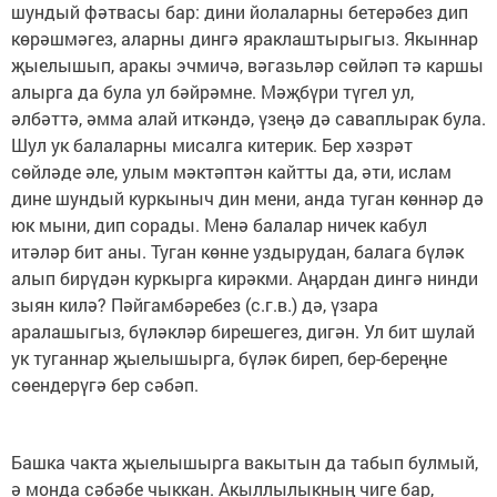
шундый фәтвасы бар: дини йолаларны бетерәбез дип
көрәшмәгез, аларны дингә яраклаштырыгыз. Якыннар
җыелышып, аракы эчмичә, вәгазьләр сөйләп тә каршы
алырга да була ул бәйрәмне. Мәҗбүри түгел ул,
әлбәттә, әмма алай иткәндә, үзеңә дә саваплырак була.
Шул ук балаларны мисалга китерик. Бер хәзрәт
сөйләде әле, улым мәктәптән кайтты да, әти, ислам
дине шундый куркыныч дин мени, анда туган көннәр дә
юк мыни, дип сорады. Менә балалар ничек кабул
итәләр бит аны. Туган көнне уздырудан, балага бүләк
алып бирүдән куркырга кирәкми. Аңардан дингә нинди
зыян килә? Пәйгамбәребез (с.г.в.) дә, үзара
аралашыгыз, бүләкләр бирешегез, дигән. Ул бит шулай
ук туганнар җыелышырга, бүләк биреп, бер-береңне
сөендерүгә бер сәбәп.
Башка чакта җыелышырга вакытын да табып булмый,
ә монда сәбәбе чыккан. Акыллылыкның чиге бар,