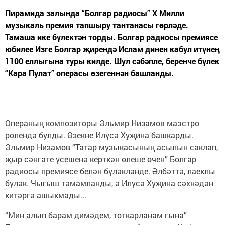
Пирамида залында “Болгар радиосы” X Милли
музыкаль премия тапшыру тантанасы гөрләде.
Тамаша ике бүлектән торды. Болгар радиосы премиясе
юбилее Изге Болгар җирендә Ислам динен кабул итүнең
1100 еллыгына туры килде. Шул сәбәпле, беренче бүлек
“Кара Пулат” операсы өзегеннән башланды.
Операның композиторы Эльмир Низамов маэстро
ролендә булды. Өзекне Илүсә Хуҗина башкарды.
Эльмир Низамов “Татар музыкасының асылын саклап,
җыр сәнгате үсешенә керткән өлеше өчен” Болгар
радиосы премиясе белән бүләкләнде. Әлбәттә, лаеклы
бүләк. Чыгыш тәмамланды, ә Илүсә Хуҗина сәхнәдән
китәргә ашыкмады...
“Мин алып барам димәдем, тоткарланам гына”