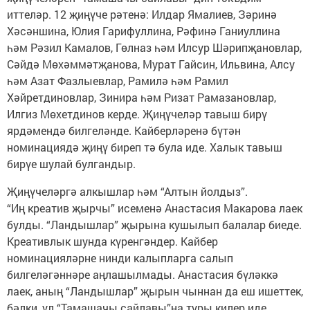
иттеләр. 12 җиңүче рәтенә: Илдар Ямалиев, Зәринә
Хәсәншина, Юлия Гарифуллина, Рәфинә Ганиуллина
һәм Рәзил Камалов, Гөлназ һәм Илсур Шәрипҗановлар,
Сәйдә Мөхәммәтҗанова, Мурат Гайсин, Ильвина, Алсу
һәм Азат Фазлыевлар, Рамилә һәм Рамил
Хәйретдиновлар, Зинира һәм Ризат Рамазановлар,
Илгиз Мөхетдинов керде. Җиңүчеләр тавыш бирү
ярдәмендә билгеләнде. Кайберләренә бүтән
номинациядә җиңү биреп тә була иде. Халык тавыш
бирүе шулай булгандыр.
Җиңүчеләргә алкышлар һәм “Алтын йолдыз”.
“Иң креатив җырчы” исеменә Анастасия Макарова лаек
булды. “Ландышлар” җырына кушылып балалар биеде.
Креативлык шунда күренгәндер. Кайбер
номинацияләрне нинди калыпларга салып
билгеләгәннәре аңлашылмады. Анастасия бүләккә
лаек, аның “Ландышлар” җырын чыннан да еш ишеттек,
бәлки, ул “Тамашачы сайлавы”на туры килер иде.