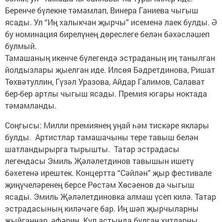
Беренче бүлекне тәмамлап, Винера Ганиева чыгыш
ясады. Ул “Иң халыкчан җырчы” исеменә лаек булды. Ә
бу номинация бирелүнең дөреслеге белән бәхәсләшеп
булмый.
Тамашаның икенче бүлегендә эстраданың иң танылган
йолдызлары җыелган иде. Илсөя Бәдретдинова, Ришат
Төхвәтуллин, Гүзәл Уразова, Айдар Галимов, Салават
бер-бер артлы чыгыш ясады. Премия югары ноктада
тәмамланды.
Соңгысы: Милли премиянең уңай һәм тискәре яклары
булды. Артистлар тамашачыны тере тавыш белән
шатландырырга тырышты. Татар эстрадасы
легендасы Эмиль Җәләлетдинов тавышын ишетү
бәхетенә ирештек. Концертта “Сәйлән” җыр фестивале
җиңүчеләренең берсе Рөстәм Хөсәенов дә чыгыш
ясады. Эмиль Җәләлетдиновка алмаш үсеп килә. Татар
эстрадасының киләчәге бар. Иң шәп җырчыларны
җыйганнар, әфәрин. Кул астында булган хитларны