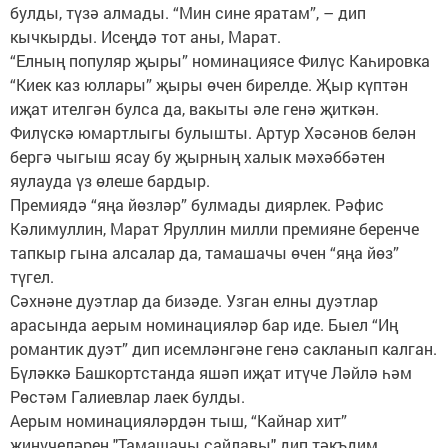
булды, түзә алмады. “Мин сине яратам”, – дип
кычкырды. Исеңдә тот аны, Марат.
“Елның популяр җыры” номинациясе Филүс Каһировка
“Киек каз юллары” җыры өчен бирелде. Җыр күптән
иҗат ителгән булса да, вакыты әле генә җиткән.
Филүскә юмартлыгы булышты. Артур Хәсәнов белән
бергә чыгыш ясау бу җырның халык мәхәббәтен
яулауда үз өлеше бардыр.
Премиядә “яңа йөзләр” булмады диярлек. Рәфис
Кәлимуллин, Марат Яруллин милли премияне беренче
тапкыр гына алсалар да, тамашачы өчен “яңа йөз”
түгел.
Сәхнәне дуэтлар да бизәде. Узган елны дуэтлар
арасында аерым номинацияләр бар иде. Быел “Иң
романтик дуэт” дип исемләнгәне генә сакланып калган.
Бүләккә Башкортстанда яшәп иҗат итүче Ләйлә һәм
Рөстәм Галиевлар лаек булды.
Аерым номинацияләрдән тыш, “Кайнар хит”
җиңүчеләрен "Тамашачы сайлавы" дип тәкъдим