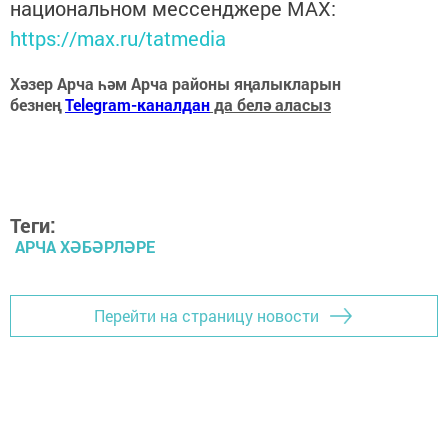
национальном мессенджере MАХ:
https://max.ru/tatmedia
Хәзер Арча һәм Арча районы яңалыкларын
безнең
Telegram-каналдан
да белә аласыз
Теги:
АРЧА ХӘБӘРЛӘРЕ
Перейти на страницу новости