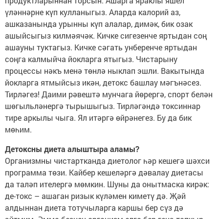
продуктларыннан торсын. Ашарга яраклы яшел
үләннәрне күп кулланыгыз. Аларда калорий аз,
ашказанында урынны күп алалар, димәк, бик озак
ашыйсыгыз килмәячәк. Кичке сигезенче яртыдан соң
ашауны туктагыз. Кичке сәгать унберенче яртыдан
соңга калмыйча йокларга ятыгыз. Чистарыну
процессы нәкъ менә төнлә ныклап эшли. Вакытында
йокларга ятмыйсыз икән, детокс башлау мәгънәсез.
Тирләгез! Даими рәвештә мунчага йөрергә, спорт белән
шөгыльләнергә тырышыгыз. Тирләгәндә токсиннар
тире аркылы чыга. Ял итәргә өйрәнегез. Бу да бик
мөһим.
Детоксны диета алыштыра аламы?
Организмны чистартканда диетолог һәр кешегә шәхси
программа төзи. Кайбер кешеләргә дәвалау диетасы
да таләп ителергә мөмкин. Шуны да онытмаска кирәк:
де-токс – ашаган ризык күләмен киметү дә. Җәй
алдыннан диета тотучыларга каршы бер сүз дә