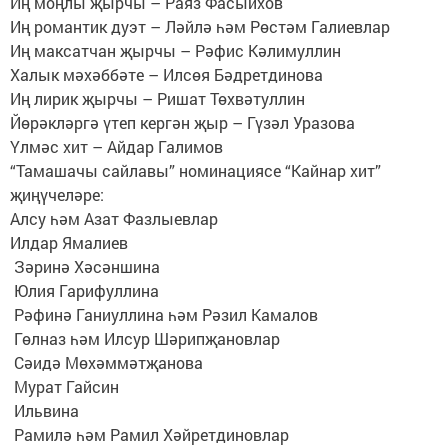
Иң моңлы җырчы – Раяз Фасыйхов
Иң романтик дуэт – Ләйлә һәм Рөстәм Галиевлар
Иң максатчан җырчы – Рәфис Кәлимуллин
Халык мәхәббәте – Илсөя Бәдретдинова
Иң лирик җырчы – Ришат Төхвәтуллин
Йөрәкләргә үтеп кергән җыр – Гүзәл Уразова
Үлмәс хит – Айдар Галимов
“Тамашачы сайлавы” номинациясе “Кайнар хит”
җиңүчеләре:
Алсу һәм Азат Фазлыевлар
Илдар Ямалиев
Зәринә Хәсәншина
Юлия Гарифуллина
Рәфинә Ганиуллина һәм Рәзил Камалов
Гөлназ һәм Илсур Шәрипҗановлар
Сәидә Мөхәммәтҗанова
Мурат Гайсин
Ильвина
Рамилә һәм Рамил Хәйретдиновлар