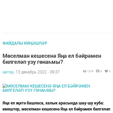
ФАЙДАЛЫ КИҢӘШЛӘР
Мөселман кешесенә Яңа ел бәйрәмен
билгеләп узу гөнаһмы?
автор,
13 декабрь 2022 - 09:37
1216
0
0
Яңа ел җитә башласа, халык арасында шау-шу куба:
имештер, мөселман кешесенә Яңа ел бәйрәмен билгеләп