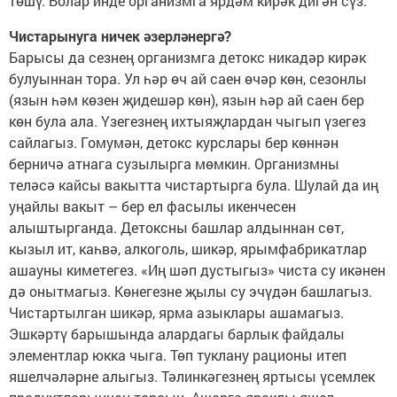
төшү. Болар инде организмга ярдәм кирәк дигән сүз.
Чистарынуга ничек әзерләнергә?
Барысы да сезнең организмга детокс никадәр кирәк
булуыннан тора. Ул һәр өч ай саен өчәр көн, сезонлы
(язын һәм көзен җидешәр көн), язын һәр ай саен бер
көн була ала. Үзегезнең ихтыяҗлардан чыгып үзегез
сайлагыз. Гомумән, детокс курслары бер көннән
берничә атнага сузылырга мөмкин. Организмны
теләсә кайсы вакытта чистартырга була. Шулай да иң
уңайлы вакыт – бер ел фасылы икенчесен
алыштырганда. Детоксны башлар алдыннан сөт,
кызыл ит, каһвә, алкоголь, шикәр, ярымфабрикатлар
ашауны киметегез. «Иң шәп дустыгыз» чиста су икәнен
дә онытмагыз. Көнегезне җылы су эчүдән башлагыз.
Чистартылган шикәр, ярма азыклары ашамагыз.
Эшкәртү барышында алардагы барлык файдалы
элементлар юкка чыга. Төп туклану рационы итеп
яшелчәләрне алыгыз. Тәлинкәгезнең яртысы үсемлек