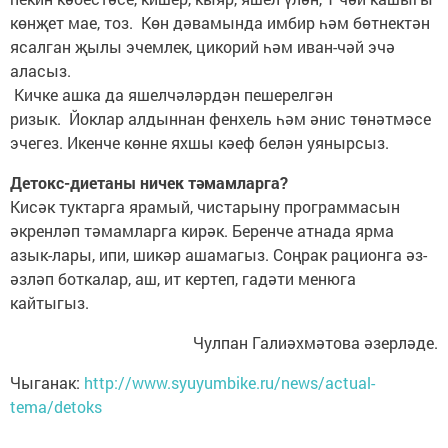
көнҗет мае, тоз. Көн дәвамында имбир һәм бөтнектән
ясалган җылы эчемлек, цикорий һәм иван-чәй эчә
аласыз.
Кичке ашка да яшелчәләрдән пешерелгән
ризык. Йоклар алдыннан фенхель һәм әнис төнәтмәсе
эчегез. Икенче көнне яхшы кәеф белән уянырсыз.
Детокс-диетаны ничек тәмамларга?
Кисәк туктарга ярамый, чистарыну программасын
әкренләп тәмамларга кирәк. Беренче атнада ярма
азык-лары, ипи, шикәр ашамагыз. Соңрак рационга әз-
әзләп боткалар, аш, ит кертеп, гадәти менюга
кайтыгыз.
Чулпан Галиәхмәтова әзерләде.
Чыганак:
http://www.syuyumbike.ru/news/actual-
tema/detoks