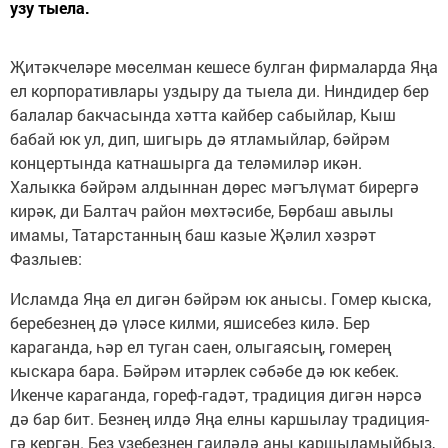
узу тыела.
Җитәкчеләре мөселман кешесе булган фирмаларда Яңа
ел корпоративлары уздыру да тыела ди. Ниндидер бер
балалар бакчасында хәтта кайбер сабыйлар, Кыш
бабай юк ул, дип, шигырь дә ятламыйлар, бәйрәм
концертында катнашырга да теләмиләр икән.
Халыкка бәйрәм алдыннан дөрес мәгълүмат бирергә
кирәк, ди Балтач район мөхтәсибе, Бөрбаш авылы
имамы, Татарстанның баш казые Җәлил хәзрәт
Фазлыев:
Исламда Яңа ел дигән бәйрәм юк анысы. Гомер кыска,
беребезнең дә үләсе килми, яшисебез килә. Бер
караганда, һәр ел туган саен, олыгаясың, гомерең
кыскара бара. Бәйрәм итәрлек сәбәбе дә юк кебек.
Икенче караганда, гореф-гадәт, традиция дигән нәрсә
дә бар бит. Безнең илдә Яңа елны каршылау традиция­
гә кергән. Без үзебезнең гаиләдә аны каршыламыйбыз,