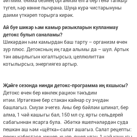
әйтмим. Әмма безнең организм елга бер генә тапкыр
түгел, һәр көнне пычрана. Шуңа күрә чистарынуны
даими үткәреп торырга кирәк.
Ай буе шикәр һәм камыр ризыкларын кулланмау
детокс булып саналамы?
Шикәрдән һәм камырдан баш тарту – организм өчен
зур плюс. Детоксның иң гади алымы да – шул. Артык
тән авырлыгын югалтырсыз, целлюлиттан
котылырсыз, энергиягез артыр.
Җәйге сезонда нинди детокс-программа иң яхшысы?
Детокс өчен бер көнлек рацион тәкъдим
итәм. Иртәгезне бер стакан кайнар су эчүдән
башлагыз. Смузи эчегез. Аны бер бәйләм шпинат, бер
алма, 1 чәй кашыгы бал, 150 мл су, ярты сельдерей
сабагыннан ясарга була. Әбәткә яшелчәләрдән суда
пешкән аш һәм «щётка»-салат ашагыз. Салат рецепты:
пекин кәбестәсе, кишер, кыяр, яшел үлән, 1 чәй кашыгы