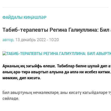
ФАЙДАЛЫ КИҢӘШЛӘР
Табиб-терапевты Регина Галиуллина: Б
автор,
13 декабрь 2022 - 10:20
Арканың иң зәгыйфь өлеше. Табиблар билне шулай дип
аның ара-тирә авыртып алуына дә әллә ни исебез китми
мөмкин, дип кисәтә.
Бил авыртуның нечкәлекләре, аны кисәтү кагыйдәләре 
сөйләде.