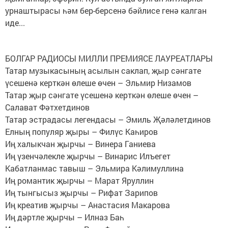
урнаштырасы һәм бер-берсенә бәйлисе генә калган
иде...
БОЛГАР РАДИОСЫ МИЛЛИ ПРЕМИЯСЕ ЛАУРЕАТЛАРЫ
Татар музыкасының асылын саклап, җыр сәнгате
үсешенә керткән өлеше өчен – Эльмир Низамов
Татар җыр сәнгате үсешенә керткән өлеше өчен –
Салават Фәтхетдинов
Татар эстрадасы легендасы – Эмиль Җәләлетдинов
Елның популяр җыры – Филүс Каһиров
Иң халыкчан җырчы – Винера Ганиева
Иң үзенчәлекле җырчы – Винарис Илъегет
Кабатланмас тавыш – Эльмира Кәлимуллина
Иң романтик җырчы – Марат Яруллин
Иң тынгысыз җырчы – Рифат Зарипов
Иң креатив җырчы – Анастасия Макарова
Иң дәртле җырчы – Илназ Баһ