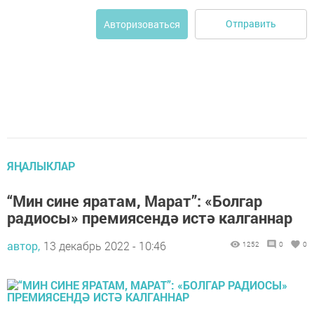
Отправить
Авторизоваться
ЯҢАЛЫКЛАР
“Мин сине яратам, Марат”: «Болгар
радиосы» премиясендә истә калганнар
автор,
13 декабрь 2022 - 10:46
1252
0
0