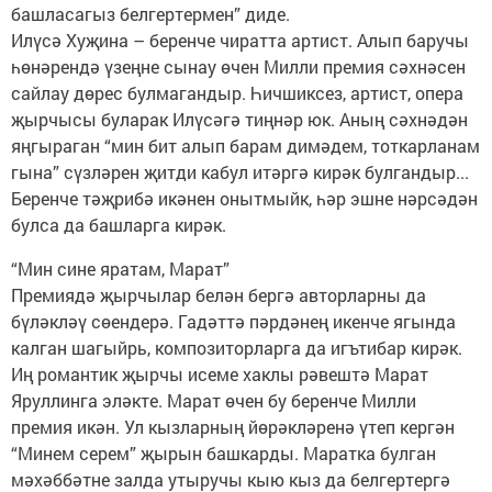
башласагыз белгертермен” диде.
Илүсә Хуҗина – беренче чиратта артист. Алып баручы
һөнәрендә үзеңне сынау өчен Милли премия сәхнәсен
сайлау дөрес булмагандыр. Һичшиксез, артист, опера
җырчысы буларак Илүсәгә тиңнәр юк. Аның сәхнәдән
яңгыраган “мин бит алып барам димәдем, тоткарланам
гына” сүзләрен җитди кабул итәргә кирәк булгандыр...
Беренче тәҗрибә икәнен онытмыйк, һәр эшне нәрсәдән
булса да башларга кирәк.
“Мин сине яратам, Марат”
Премиядә җырчылар белән бергә авторларны да
бүләкләү сөендерә. Гадәттә пәрдәнең икенче ягында
калган шагыйрь, композиторларга да игътибар кирәк.
Иң романтик җырчы исеме хаклы рәвештә Марат
Яруллинга эләкте. Марат өчен бу беренче Милли
премия икән. Ул кызларның йөрәкләренә үтеп кергән
“Минем серем” җырын башкарды. Маратка булган
мәхәббәтне залда утыручы кыю кыз да белгертергә