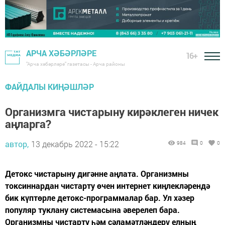
АРЧА ХӘБӘРЛӘРЕ
16+
"Арча хәбәрләре" газетасы - Арча районы
ФАЙДАЛЫ КИҢӘШЛӘР
Организмга чистарыну кирәклеген ничек
аңларга?
автор,
13 декабрь 2022 - 15:22
984
0
0
Детокс чистарыну дигәнне аңлата. Организмны
токсиннардан чистарту өчен интернет киңлекләрендә
бик күптөрле детокс-программалар бар. Ул хәзер
популяр туклану системасына әверелеп бара.
Организмны чистарту һәм сәламәтләндерү елның