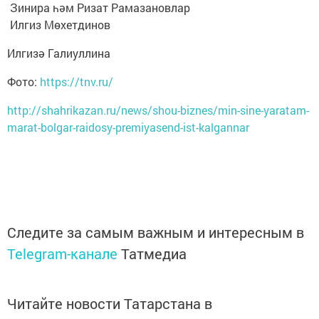
Зинира һәм Ризат Рамазановлар
Илгиз Мөхетдинов
Илгизә Галиуллина
Фото:
https://tnv.ru/
http://shahrikazan.ru/news/shou-biznes/min-sine-yaratam-
marat-bolgar-raidosy-premiyasend-ist-kalgannar
Следите за самым важным и интересным в
Telegram-канале
Татмедиа
Читайте новости Татарстана в