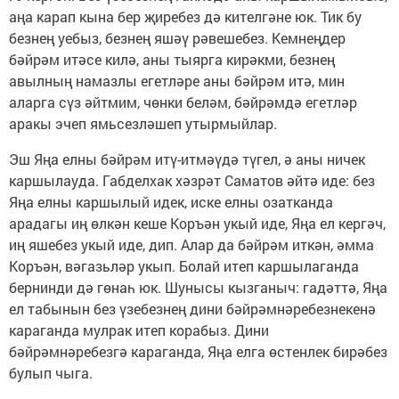
аңа карап кына бер җиребез дә кителгәне юк. Тик бу
безнең уебыз, безнең яшәү рәвешебез. Кемнеңдер
бәйрәм итәсе килә, аны тыярга кирәкми, безнең
авылның намазлы егетләре аны бәйрәм итә, мин
аларга сүз әйтмим, чөнки беләм, бәйрәмдә егетләр
аракы эчеп ямьсезләшеп утырмыйлар.
Эш Яңа елны бәйрәм итү-итмәүдә түгел, ә аны ничек
каршылауда. Габделхак хәзрәт Саматов әйтә иде: без
Яңа елны каршылый идек, иске елны озатканда
арадагы иң өлкән кеше Коръән укый иде, Яңа ел кергәч,
иң яшебез укый иде, дип. Алар да бәйрәм иткән, әмма
Коръән, вәгазьләр укып. Болай итеп каршылаганда
бернинди дә гөнаһ юк. Шунысы кызганыч: гадәттә, Яңа
ел табынын без үзебезнең дини бәйрәмнәребезнекенә
караганда мулрак итеп корабыз. Дини
бәйрәмнәребезгә караганда, Яңа елга өс­тенлек бирәбез
булып чыга.