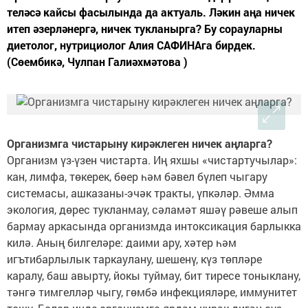
теләсә кайсы фасылында да актуаль. Ләкин аңа ничек
итеп әзерләнергә, ничек тукланырга? Бу сорауларны
диетолог, нутрициолог Алия САФИНАга бирдек.
(Сөембикә, Чулпан Галиәхмәтова )
Организмга чистарыну кирәклеген ничек аңларга?
Организм үз-үзен чистарта. Иң яхшы «чистартучылар»:
кан, лимфа, төкерек, бөер һәм бәвел бүлеп чыгару
системасы, ашказаны-эчәк тракты, үпкәләр. Әмма
экология, дөрес тукланмау, сәламәт яшәү рәвеше алып
бармау аркасында организмда интоксикация барлыкка
килә. Аның билгеләре: даими ару, хәтер һәм
игътибарлылык таркаулану, шешенү, күз төпләре
каралу, баш авырту, йокы туймау, бит тиресе тоныклану,
тәнгә тимгелләр чыгу, гөмбә инфекцияләре, иммунитет