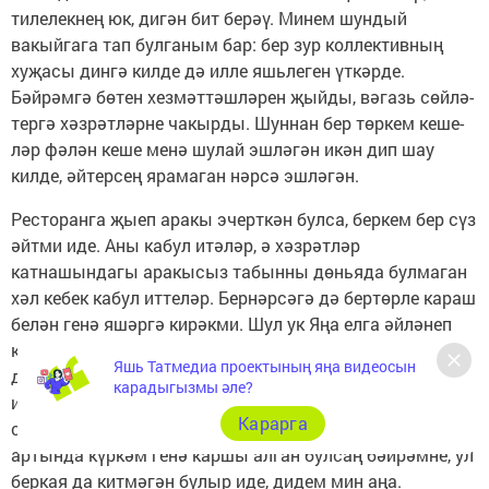
тилелекнең юк, дигән бит берәү. Минем шундый
вакыйгага тап булганым бар: бер зур коллективның
хуҗасы дингә килде дә илле яшьлеген үткәрде.
Бәйрәмгә бөтен хезмәттәш­ләрен җыйды, вәгазь сөйлә­
тергә хәзрәтләрне ча­кырды. Шуннан бер төркем кеше­
ләр фәлән кеше менә шулай эшләгән икән дип шау
килде, әйтерсең ярамаган нәрсә эшләгән.
Ресторанга җыеп аракы эчерткән булса, беркем бер сүз
әйтми иде. Аны кабул итәләр, ә хәзрәтләр
катнашындагы аракысыз табынны дөньяда булмаган
хәл кебек кабул иттеләр. Бернәрсәгә дә бертөрле караш
белән генә яшәргә кирәкми. Шул ук Яңа елга әйләнеп
кайтсак, бервакыт бер танышым килде дә хатыным
Яшь Татмедиа проектының яңа видеосын
дусларына Яңа ел каршыларга китте, бу ничек була
карадыгызмы әле?
инде, миңа нишләргә, аңардан аерылыр­гамы дип
Карарга
сорый. Хатының белән бергә намазын укып, табын
артында күркәм генә каршы алган булсаң бәйрәмне, ул
беркая да китмәгән булыр иде, дидем мин аңа.