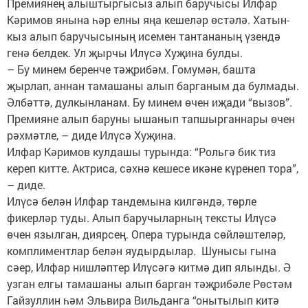
Премиянең алыштыргысыз алып баручысы Илфар
Кәримов янына һәр елны яңа кешеләр өстәлә. Хатын-
кыз алып баручысының исемен тантананың үзендә
генә белдек. Ул җырчы Илүсә Хуҗина булды.
– Бу минем беренче тәҗрибәм. Гомумән, башта
җырлап, аннан тамашаны алып барганым да булмады.
Әлбәттә, дулкынланам. Бу минем өчен иҗади “вызов”.
Премияне алып баруны ышанып тапшырганнары өчен
рәхмәтле, – диде Илүсә Хуҗина.
Илфар Кәримов кулдашы турында: “Рольгә бик тиз
кереп китте. Актриса, сәхнә кешесе икәне күренеп тора”,
– диде.
Илүсә белән Илфар тандемына килгәндә, төрле
фикерләр туды. Алып баручыларның тексты Илүсә
өчен язылган, диярсең. Опера турында сөйләштеләр,
комплиментлар белән яудырдылар. Шунысы гына
сәер, Илфар нишләптер Илүсәгә китмә дип ялынды. Ә
узган елгы тамашаны алып барган тәҗрибәле Рөстәм
Гайзуллин һәм Эльвира Вильданга “онытылып китә