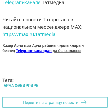
Telegram-канале
Татмедиа
Читайте новости Татарстана в
национальном мессенджере MАХ:
https://max.ru/tatmedia
Хәзер Арча һәм Арча районы яңалыкларын
безнең
Telegram-каналдан
да белә аласыз
Теги:
АРЧА ХӘБӘРЛӘРЕ
Перейти на страницу новости