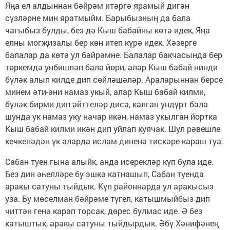
Яңа ел алдыннан бәйрәм итәргә ярамый дигән
сүзләрне мин яратмыйм. Барыбызның да бала
чагыбыз булды, без дә Кыш бабайны көтә идек, Яңа
елны могҗизалы бер көн итеп күрә идек. Хәзерге
балалар да көтә ул бәйрәмне. Балалар бакчасында бер
төркемдә унбишләп бала йөри, алар Кыш бабай нинди
бүләк алып килде дип сөйләшәләр. Араларыннан берсе
минем әти-­әни намаз укый, алар Кыш бабай килми,
бүләк бирми дип әйттеләр дисә, калган ундүрт бала
шунда ук намаз уку начар икән, намаз укылган йортка
Кыш бабай килми икән дип уйлап куячак. Шул рәвешле
кечкенәдән үк аларда ислам диненә тискәре караш туа.
Сабан туен гына алыйк, анда исерекләр күп була иде.
Без дин әһелләре бу эшкә катнашып, Сабан туенда
аракы сатуны тыйдык. Күп районнарда ул аракысыз
уза. Бу мөселман бәйрәме түгел, катышмыйбыз дип
читтән генә карап торсак, дөрес булмас иде. Ә без
катыштык, аракы сатуны тыйдырдык. Әбү Хәнифәнең