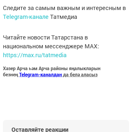
Следите за самым важным и интересным в
Telegram-канале
Татмедиа
Читайте новости Татарстана в
национальном мессенджере MАХ:
https://max.ru/tatmedia
Хәзер Арча һәм Арча районы яңалыкларын
безнең
Telegram-каналдан
да белә аласыз
Оставляйте реакции