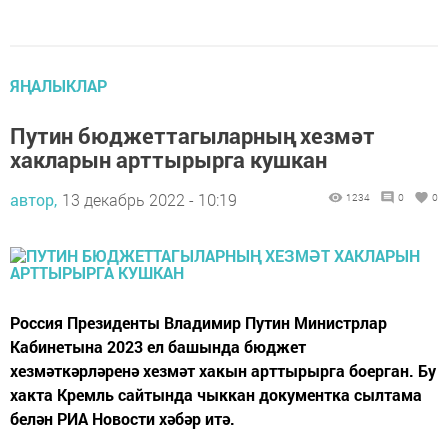
ЯҢАЛЫКЛАР
Путин бюджеттагыларның хезмәт
хакларын арттырырга кушкан
автор,
13 декабрь 2022 - 10:19
1234
0
0
Россия Президенты Владимир Путин Министрлар
Кабинетына 2023 ел башында бюджет
хезмәткәрләренә хезмәт хакын арттырырга боерган. Бу
хакта Кремль сайтында чыккан документка сылтама
белән РИА Новости хәбәр итә.