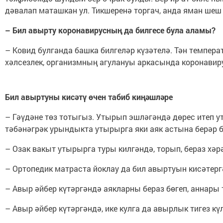
дәвалап маташкан ул. Тикшеренә торгач, анда яман шеш
–
Бил
авырту
коронавирусның
да
билгесе
була
аламы
?
– Ковид булганда башка билгеләр күзәтелә. Тән темпера
хәлсезлек, организмның агулануы аркасында коронавир
Бил
авыртуны
кисәтү
өчен
табиб
киңәшләре
– Гәүдәне төз тотыгыз. Утырып эшләгәндә дөрес итеп 
тәбәнәгрәк урындыкта утырырга яки аяк астына берәр б
– Озак вакыт утырырга туры килгәндә, торып, бераз хәр
– Ортопедик матраста йоклау да бил авыртуын кисәтер
– Авыр әйбер күтәргәндә аякларны бераз бөгеп, аннары т
– Авыр әйбер күтәргәндә, ике кулга да авырлык тигез кү