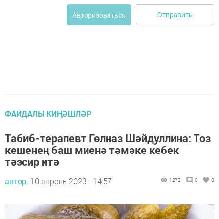
Отправить
Авторизоваться
ФАЙДАЛЫ КИҢӘШЛӘР
Табиб-терапевт Гөлназ Шәйдуллина: Тоз
кешенең баш миенә тәмәке кебек
тәэсир итә
автор,
10 апрель 2023 - 14:57
1273
0
0