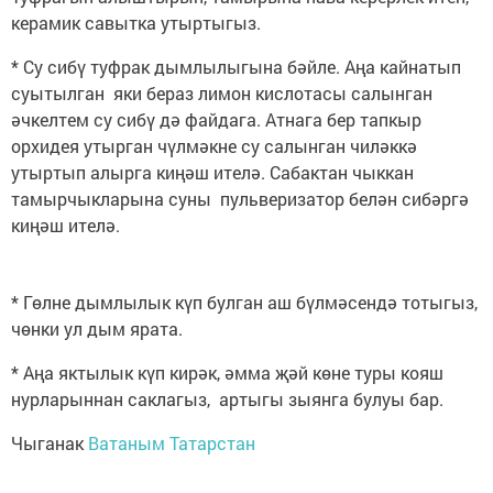
керамик савытка утыртыгыз.
* Су сибү туфрак дымлылыгына бәйле. Аңа кайнатып
суытылган яки бераз лимон кислотасы салынган
әчкелтем су сибү дә файдага. Атнага бер тапкыр
орхидея утырган чүлмәкне су салынган чиләккә
утыртып алырга киңәш ителә. Сабактан чыккан
тамырчыкларына суны пульверизатор белән сибәргә
киңәш ителә.
* Гөлне дымлылык күп булган аш бүлмәсендә тотыгыз,
чөнки ул дым ярата.
* Аңа яктылык күп кирәк, әмма җәй көне туры кояш
нурларыннан саклагыз, артыгы зыянга булуы бар.
Чыганак
Ватаным Татарстан