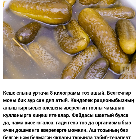
Кеше елына уртача 8 килограмм тоз ашый. Белгечләр
моны бик зур сан дип атый. Көндәлек рационыбызның
алыштыргысыз өлешенә әверелгән тозны чамалап
кулланырга киңәш итә алар. Файдасы шактый булса
да, чама хисе югалса, гади генә тоз да организмыбыз
өчен дошманга әверелергә мөмкин. Аш тозының без
белгән һәм белмәгән яклары турында табиб-терапевт