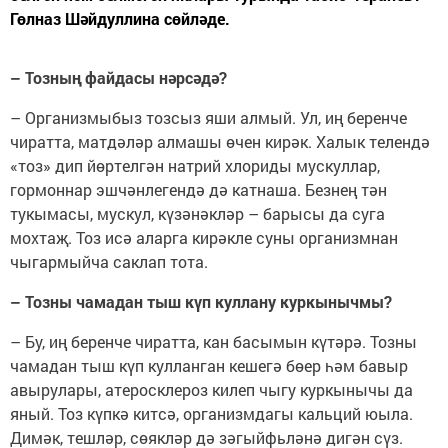
Гөлназ Шәйдуллина сөйләде.
– Тозның файдасы нәрсәдә?
– Организмыбыз тозсыз яши алмый. Ул, иң беренче
чиратта, матдәләр алмашы өчен кирәк. Халык телендә
«тоз» дип йөртелгән натрий хлориды мускуллар,
гормоннар эшчәнлегендә дә катнаша. Безнең тән
тукымасы, мускул, күзәнәкләр – барысы да суга
мохтаҗ. Тоз исә аларга кирәкле суны организмнан
чыгармыйча саклап тота.
– Тозны чамадан тыш күп куллану куркынычмы?
– Бу, иң беренче чиратта, кан басымын күтәрә. Тозны
чамадан тыш күп кулланган кешегә бөер һәм бавыр
авырулары, атеросклероз килеп чыгу куркынычы да
яный. Тоз күпкә китсә, организмдагы кальций юыла.
Димәк, тешләр, сөякләр дә зәгыйфьләнә дигән сүз.