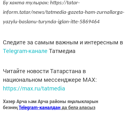
Бу хакта тулырак: https://tatar-
inform.tatar/news/tatmedia-gazeta-ham-zurnallarga-
yazylu-baslanu-turynda-iglan-itte-5869464
Следите за самым важным и интересным в
Telegram-канале
Татмедиа
Читайте новости Татарстана в
национальном мессенджере MАХ:
https://max.ru/tatmedia
Хәзер Арча һәм Арча районы яңалыкларын
безнең
Telegram-каналдан
да белә аласыз