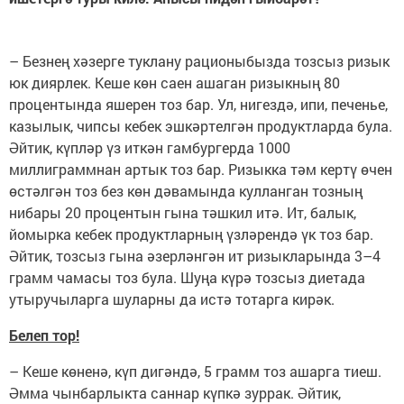
– Безнең хәзерге туклану рационыбызда тозсыз ризык
юк диярлек. Кеше көн саен ашаган ризыкның 80
процентында яшерен тоз бар. Ул, нигездә, ипи, печенье,
казылык, чипсы кебек эшкәртелгән продуктларда була.
Әйтик, күпләр үз иткән гамбургерда 1000
миллиграммнан артык тоз бар. Ризыкка тәм кертү өчен
өстәлгән тоз без көн дәвамында кулланган тозның
нибары 20 процентын гына тәшкил итә. Ит, балык,
йомырка кебек продуктларның үзләрендә үк тоз бар.
Әйтик, тозсыз гына әзерләнгән ит ризыкларында 3–4
грамм чамасы тоз була. Шуңа күрә тозсыз диетада
утыручыларга шуларны да истә тотарга кирәк.
Белеп тор!
– Кеше көненә, күп дигәндә, 5 грамм тоз ашарга тиеш.
Әмма чынбарлыкта саннар күпкә зуррак. Әйтик,