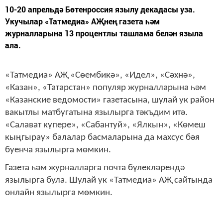
10-20 апрельдә Бөтенроссия язылу декадасы уза.
Укучылар «Татмедиа» АҖнең газета һәм
журналларына 13 процентлы ташлама белән языла
ала.
«Татмедиа» АҖ «Сөембикә», «Идел», «Сәхнә»,
«Казан», «Татарстан» популяр журналларына һәм
«Казанские ведомости» газетасына, шулай ук район
вакытлы матбугатына язылырга тәкъдим итә.
«Салават күпере», «Сабантуй», «Ялкын», «Көмеш
кыңгырау» балалар басмаларына да махсус бәя
буенча язылырга мөмкин.
Газета һәм журналларга почта бүлекләрендә
язылырга була. Шулай ук «Татмедиа» АҖ сайтында
онлайн язылырга мөмкин.