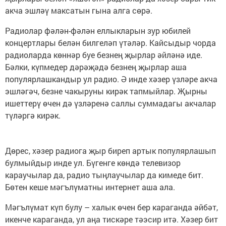
акча эшләү максатын гына алга сөрә.
Радиолар фәлән-фәлән еллыкларын зур юбилей
концертлары белән билгеләп үтәләр. Кайсыдыр чорда
радиоларда көннәр буе безнең җырлар әйләнә иде.
Бәлки, күпмедер дәрәҗәдә безнең җырлар аша
популярлашкандыр ул радио. Ә инде хәзер үзләре акча
эшләгәч, безне чакыруны кирәк тапмыйлар. Җырны
ишеттерү өчен дә үзләренә саллы суммадагы акчалар
түләргә кирәк.
Дөрес, хәзер радиога җыр биреп артык популярлашып
булмыйдыр инде ул. Бүгенге көндә телевизор
караучылар да, радио тыңлаучылар да кимеде бит.
Бөтен кеше мәгълүматны интернет аша ала.
Мәгълүмат күп булу – халык өчен бер караганда әйбәт,
икенче караганда, ул аңа тискәре тәэсир итә. Хәзер бит