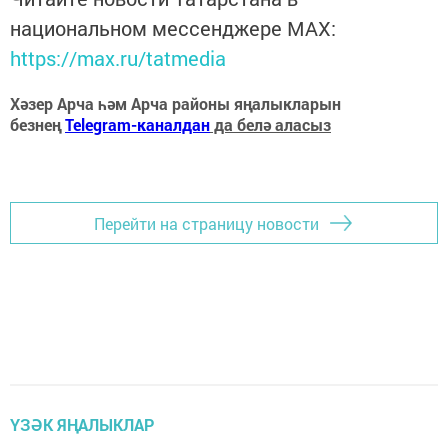
национальном мессенджере MАХ:
https://max.ru/tatmedia
Хәзер Арча һәм Арча районы яңалыкларын
безнең
Telegram-каналдан
да белә аласыз
Перейти на страницу новости
ҮЗӘК ЯҢАЛЫКЛАР