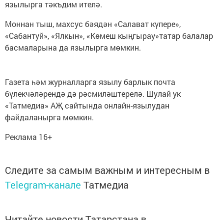
язылырга тәкъдим ителә.
Моннан тыш, махсус бәядән «Салават күпере»,
«Сабантуй», «Ялкын», «Көмеш кыңгырау»татар балалар
басмаларына да язылырга мөмкин.
Газета һәм журналларга язылу барлык почта
бүлекчәләрендә дә рәсмиләштерелә. Шулай ук
«Татмедиа» АҖ сайтында онлайн-язылудан
файдаланырга мөмкин.
Реклама 16+
Следите за самым важным и интересным в
Telegram-канале
Татмедиа
Читайте новости Татарстана в