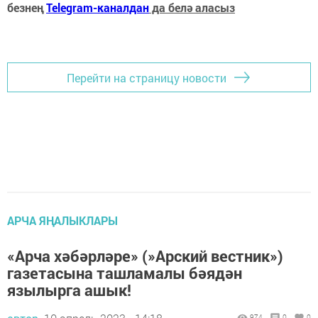
безнең
Telegram-каналдан
да белә аласыз
Перейти на страницу новости
АРЧА ЯҢАЛЫКЛАРЫ
«Арча хәбәрләре» (»Арский вестник»)
газетасына ташламалы бәядән
язылырга ашык!
974
0
0