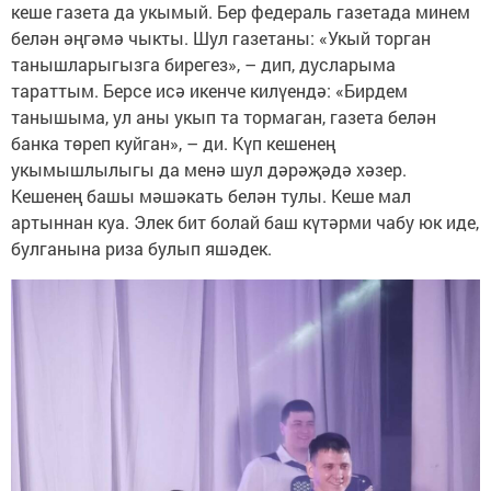
кеше газета да укымый. Бер федераль газетада минем
белән әңгәмә чыкты. Шул газетаны: «Укый торган
танышларыгызга бирегез», – дип, дусларыма
тараттым. Берсе исә икенче килүендә: «Бирдем
танышыма, ул аны укып та тормаган, газета белән
банка төреп куйган», – ди. Күп кешенең
укымышлылыгы да менә шул дәрәҗәдә хәзер.
Кешенең башы мәшәкать белән тулы. Кеше мал
артыннан куа. Элек бит болай баш күтәрми чабу юк иде,
булганына риза булып яшәдек.