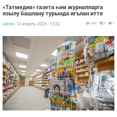
«Татмедиа» газета һәм журналларга
язылу башлану турында игълан итте
admin,
10 апрель 2023 - 13:52
1002
0
0