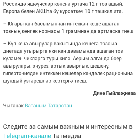
Россиядә яшәүчеләр көненә уртача 12 г тоз ашый.
Европа белән АКШта бу күрсәткеч 10 г тәшкил итә.
– Югары кан басымыннан интеккән кеше ашаган
тозның көнлек нормасы 1 граммнан да артмаска тиеш.
– Күп кенә авырулар вакытында кешегә тозсыз
диетада утырырга яки көн дәвамында ашаган тоз
күләмен чикләргә туры килә. Аерым алганда бөер
авырулары, энурез, артык авырлык, шешенү,
гипертониядән интеккән кешеләр көндәлек рационына
шундый үзгәрешләр кертергә тиеш.
Динә Гыйлаҗиева
Чыганак
Ватаным Татарстан
Следите за самым важным и интересным в
Telegram-канале
Татмедиа