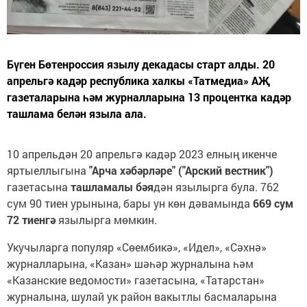
Бүген Бөтенроссия язылу декадасы старт алды. 20
апрельгә кадәр республика халкы «Татмедиа» АҖ
газеталарына һәм журналларына 13 процентка кадәр
ташлама белән языла ала.
10 апрельдән 20 апрельгә кадәр 2023 елның икенче
яртыеллыгына
"Арча хәбәрләре" ("Арский вестник")
газетасына
ташламалы бәя
дән язылырга була. 762
сум 90 тиен урынына, бары ун көн дәвамында
669 сум
72 тиенгә
язылырга мөмкин.
Укучыларга популяр «Сөембикә», «Идел», «Сәхнә»
журналларына, «Казан» шәһәр журналына һәм
«Казанские ведомости» газетасына, «Татарстан»
журналына, шулай ук район вакытлы басмаларына