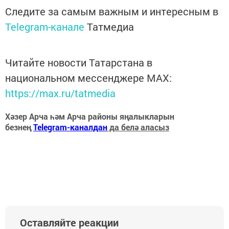
Следите за самым важным и интересным в
Telegram-канале
Татмедиа
Читайте новости Татарстана в
национальном мессенджере MАХ:
https://max.ru/tatmedia
Хәзер Арча һәм Арча районы яңалыкларын
безнең
Telegram-каналдан
да белә аласыз
Оставляйте реакции