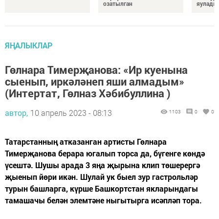
озатылган
яулады
ЯҢАЛЫКЛАР
Гөлнара Тимерҗанова: «Ир куенына
сыенып, иркәләнеп яши алмадым»
(Интертат, Гөлназ Хәбибуллина )
автор,
10 апрель 2023 - 08:13
1103
0
0
Татарстанның атказанган артисты Гөлнара
Тимерҗанова берара югалып торса да, бүгенге көндә
үсештә. Шушы арада 3 яңа җырына клип төшерергә
җыенып йөри икән. Шулай ук быел зур гастрольләр
турын башларга, күрше Башкортстан якларындагы
тамашачы белән элемтәне ныгытырга исәпләп тора.