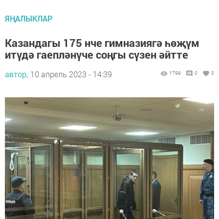
ЯҢАЛЫКЛАР
Казандагы 175 нче гимназиягә һөҗүм
итүдә гаепләнүче соңгы сүзен әйтте
автор,
10 апрель 2023 - 14:39
1799
0
0