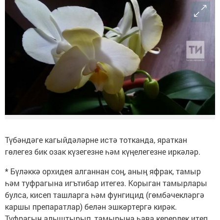
Түбәндәге кагыйдәләрне истә тотканда, яраткан
гөлегез бик озак күзегезне һәм күңелегезне иркәләр.
* Бүләккә орхидея алганнан соң, аның яфрак, тамыр
һәм туфрагына игътибар итегез. Корыган тамырлары
булса, кисеп ташларга һәм фунгицид (гөмбәчекләргә
каршы препаратлар) белән эшкәртергә кирәк.
Туфрагын алыштырып, тамырына һава керерлек итеп,