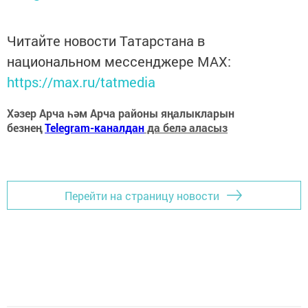
Читайте новости Татарстана в
национальном мессенджере MАХ:
https://max.ru/tatmedia
Хәзер Арча һәм Арча районы яңалыкларын
безнең
Telegram-каналдан
да белә аласыз
Перейти на страницу новости