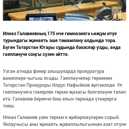
Илназ Галәвиевның 175 нче гимназиягә һөҗүм итүе
турындагы җинаять эше тәмамлану алдында тора.
Бүген Татарстан Югары судында бәхәсләр узды, анда
гаепләнүче соңгы сүзен әйтте.
Узган атнада фикер алышуларда прокуратура
вәкилләре чыгыш ясады. Гаепләүчеләр төркемен
Татарстан Прокуроры Илдус Нәфыйков җитәкләде. Ул
гаепләнүчегә гомерлек төрмә җәзасы билгеләүне таләп
итә. Галәвиев беренче биш елын төрмәдә үткәрергә
тиеш.
Илназ Галәвиев үзен төрмәгә җибәрмәүләрен сорый.
Яклаучысы аны җинаять җаваплылыгыннан азат итүне