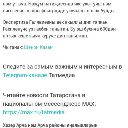
һәм ут ача. Һөҗүм нәтиҗәсендә ике укытучы һәм
сигезенче сыйныфның җиде укучысы һәлак булды.
Экспертиза Галявиевны аек акыллы дип тапкан.
Гаепләнүче үз гаебен таныган. Бу эш буенча 600дән
артык кеше зыян күрүче дип танылган.
Чыганак:
Шәһри Казан
Следите за самым важным и интересным в
Telegram-канале
Татмедиа
Читайте новости Татарстана в
национальном мессенджере MАХ:
https://max.ru/tatmedia
Хәзер Арча һәм Арча районы яңалыкларын