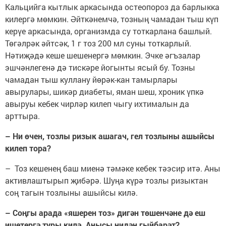
Кальцийга кытлык аркасында остеопороз да барлыкка
килергә мөмкин. Әйткәнемчә, тозның чамадан тыш күп
керүе аркасында, организмда су тоткарлана башлый.
Төгәлрәк әйтсәк, 1 г тоз 200 мл суны тоткарлый.
Нәтиҗәдә кеше шешенергә мөмкин. Эчке әгъзалар
эшчәнлегенә дә тискәре йогынты ясый бу. Тозны
чамадан тыш куллану йөрәк-кан тамырлары
авырулары, шикәр диабеты, яман шеш, хроник үпкә
авыруы кебек чирләр килеп чыгу ихтималын да
арттыра.
– Ни өчен, тозлы ризык ашагач, гел тозлыны ашыйсы
килеп тора?
– Тоз кешенең баш миенә тәмәке кебек тәэсир итә. Аны
активлаштырып җибәрә. Шуңа күрә тозлы ризыктан
соң тагын тозлыны ашыйсы килә.
– Соңгы арада «яшерен тоз» дигән төшенчәне дә еш
ишетергә туры килә. Анысы нидән гыйбарәт?