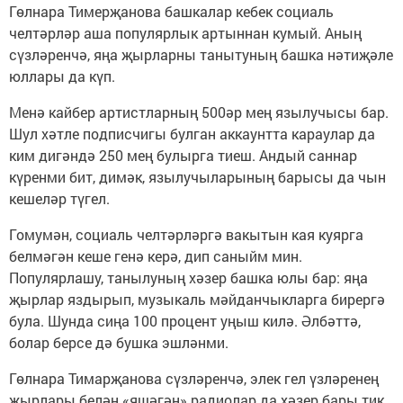
Гөлнара Тимерҗанова башкалар кебек социаль
челтәрләр аша популярлык артыннан кумый. Аның
сүзләренчә, яңа җырларны танытуның башка нәтиҗәле
юллары да күп.
Менә кайбер артистларның 500әр мең язылучысы бар.
Шул хәтле подписчигы булган аккаунтта караулар да
ким дигәндә 250 мең булырга тиеш. Андый саннар
күренми бит, димәк, язылучыларының барысы да чын
кешеләр түгел.
Гомумән, социаль челтәрләргә вакытын кая куярга
белмәгән кеше генә керә, дип саныйм мин.
Популярлашу, танылуның хәзер башка юлы бар: яңа
җырлар яздырып, музыкаль мәйданчыкларга бирергә
була. Шунда сиңа 100 процент уңыш килә. Әлбәттә,
болар берсе дә бушка эшләнми.
Гөлнара Тимарҗанова сүзләренчә, элек гел үзләренең
җырлары белән «яшәгән» радиолар да хәзер бары тик