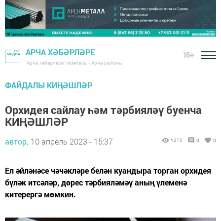
АРЧА ХӘБӘРЛӘРЕ
16+
"Арча хәбәрләре" газетасы - Арча районы
ФАЙДАЛЫ КИҢӘШЛӘР
Орхидея сайлау һәм тәрбияләү буенча
КИҢӘШЛӘР
автор,
10 апрель 2023 - 15:37
1272
0
0
Ел әйләнәсе чәчәкләре белән куандыра торган орхидея
бүләк итсәләр, дөрес тәрбияләмәү аның үлеменә
китерергә мөмкин.