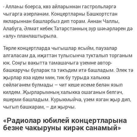
- Аллаһы боерса, көз айларыннан гастрольләргә
чыгарга әзерләнәм. Концертларны Башкортстан
якларыннан башларбыз дип торам. Аннан Чаллы,
Алабуга, Әлмәт кебек Татарстанның зур шәһәрләрен дә
«алу» планлаштырыла.
Төрле концертларда чыгышлар ясыйм, паузалар
алгаласам да, иҗаттан тулысынча тукталып торганым
юк. Соңгы вакытта тамашачыга үземне автор-
башкаручы буларак та тәкъдим итә башладым. Элек тә
җырлар яза идем мин, тик бу турыда халыкка
сөйләгәнем булмады – чит кеше исеме белән язып
килдем. Җырларымның халыкка ошаганын белгәч,
яшерми башладым. Курыкмыйча, үзем язган җыр дип,
чыгып башкарам, – ди җырчы.
«Радиолар юбилей концертларына
безне чакыруны кирәк санамый»