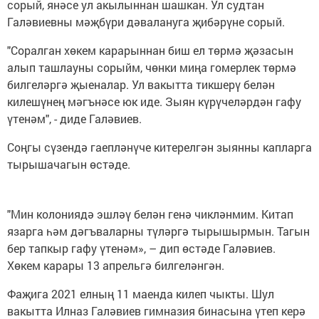
сорый, янәсе ул акылыннан шашкан. Ул судтан
Галәвиевны мәҗбүри дәвалануга җибәрүне сорый.
"Соралган хөкем карарыннан биш ел төрмә җәзасын
алып ташлауны сорыйм, чөнки миңа гомерлек төрмә
билгеләргә җыеналар. Ул вакытта тикшерү белән
килешүнең мәгънәсе юк иде. Зыян күрүчеләрдән гафу
үтенәм", - диде Галәвиев.
Соңгы сүзендә гаепләнүче китерелгән зыянны капларга
тырышачагын өстәде.
"Мин колониядә эшләү белән генә чикләнмим. Китап
язарга һәм дәгъваларны түләргә тырышырмын. Тагын
бер тапкыр гафу үтенәм», – дип өстәде Галәвиев.
Хөкем карары 13 апрельгә билгеләнгән.
Фаҗига 2021 елның 11 маенда килеп чыкты. Шул
вакытта Илназ Галәвиев гимназия бинасына үтеп керә