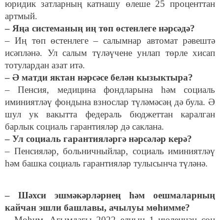
юридик затларның катнашу өлеше 25 проценттан
артмый.
– Яңа системаның иң төп өстенлеге нәрсәдә?
– Иң төп өстенлеге – салымнар автомат рәвештә
исәпләнә. Ул салым түләүчене унлап төрле хисап
тотулардан азат итә.
– Ә матди яктан нәрсәсе белән кызыктыра?
– Пенсия, медицина фондларына һәм социаль
иминиятләү фондына взнослар түләмәсәң дә була. Ә
шул ук вакытта федераль бюджеттан каралган
барлык социаль гарантияләр дә саклана.
– Ул социаль гарантияләргә нәрсәләр керә?
– Пенсияләр, больничныйлар, социаль иминиятләү
һәм башка социаль гарантияләр тулысынча түләнә.
– Шәхси эшмәкәрләрнең һәм оешмаларның
кайчан эшли башлавы, ачылуы мөһимме?
– Мөһим. Агымдагы 2022 елның 1 июленнән соң