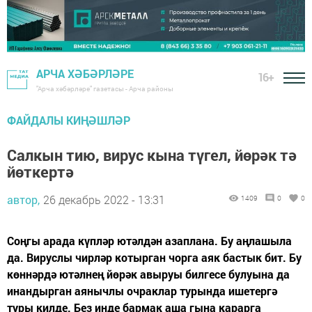
АРЧА ХӘБӘРЛӘРЕ
16+
"Арча хәбәрләре" газетасы - Арча районы
ФАЙДАЛЫ КИҢӘШЛӘР
Салкын тию, вирус кына түгел, йөрәк тә
йөткертә
автор,
26 декабрь 2022 - 13:31
1409
0
0
Соңгы арада күпләр ютәлдән азаплана. Бу аңлашыла
да. Вируслы чирләр котырган чорга аяк бастык бит. Бу
көннәрдә ютәлнең йөрәк авыруы билгесе булуына да
инандырган аянычлы очраклар турында ишетергә
туры килде. Без инде бармак аша гына карарга