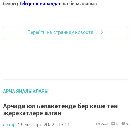
безнең
Telegram-каналдан
да белә аласыз
Перейти на страницу новости
АРЧА ЯҢАЛЫКЛАРЫ
Арчада юл һәлакәтендә бер кеше тән
җәрәхәтләре алган
автор,
25 декабрь 2022 - 15:43
2473
0
0