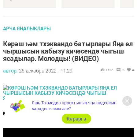
АРЧА ЯҢАЛЫКЛАРЫ
Көрәш һәм тхэквандо батырлары Яңа ел
чыршысын кабызу кичәсендә чыгыш
ясадылар. Молодцы! (ВИДЕО)
автор,
25 декабрь 2022 - 11:29
1107
0
0
Яшь Татмедиа проектының яңа видеосын
карадыгызмы әле?
Матур чыгыш ясадылар.
Карарга