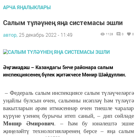
АРЧА ЯҢАЛЫКЛАРЫ
Салым түләүнең яңа системасы эшли
автор,
25 декабрь 2022 - 11:49
1128
0
0
Әңгәмәдәш – Казандагы 5нче районара салым
инспекциясенең бүлек җитәкчесе Мөнир Шәйдуллин.
– Федераль салым инспекциясе салым түләүчеләргә
уңайлы булсын өчен, салымны исәпләү һәм түләүгә
вакытларын әрәм итмәсеннәр өчен тиешле чаралар
күрүне үзенең бурычы итеп саный, – дип сөйләде
Мөнир Әмирович
. – Һәм бу юнәлештә эшне
җиңеләйтү технологияләренең берсе – яңа салым