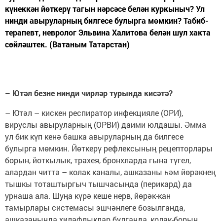
күнеккән йөткерү тагын нәрсәсе белән куркыныч? Ул
нинди авыруларның билгесе булырга мөмкин? Табиб-
терапевт, невролог Эльвина Халитова белән шул хакта
сөйләштек. (Ватаным Татарстан)
– Ютәл безне нинди чирләр турында кисәтә?
– Ютәл – кискен респиратор инфекцияле (ОРИ),
вируслы авыруларның (ОРВИ) даими юлдашы. Әмма
ул бик күп кенә башка авыруларның да билгесе
булырга мөмкин. Йөткерү рефлексының рецепторлары
борын, йоткылык, трахея, бронхларда гына түгел,
алардан читтә – колак каналы, ашказаны һәм йөрәкнең
тышкы тоташтыргыч тышчасында (перикард) да
урнаша ала. Шуңа күрә кеше нерв, йөрәк-кан
тамырлары системасы эшчәнлеге бозылганда,
ашказанында хилафлыклар булганда, колак-борын