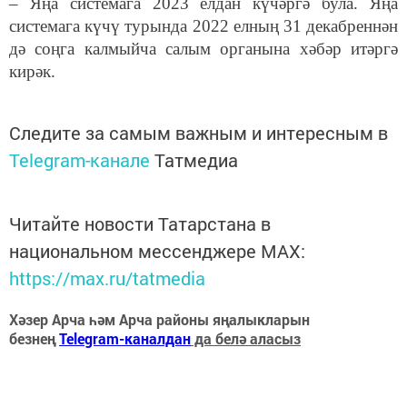
– Яңа системага 2023 елдан күчәргә була. Яңа
системага күчү турында 2022 елның 31 декабреннән
дә соңга калмыйча салым органына хәбәр итәргә
кирәк.
Следите за самым важным и интересным в
Telegram-канале
Татмедиа
Читайте новости Татарстана в
национальном мессенджере MАХ:
https://max.ru/tatmedia
Хәзер Арча һәм Арча районы яңалыкларын
безнең
Telegram-каналдан
да белә аласыз