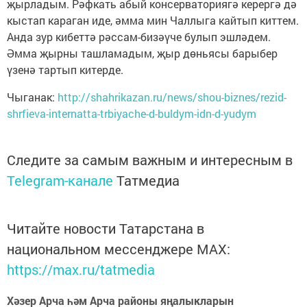
җырладым. Рәфкать абый консерваториягә керергә дә
кыстап караган иде, әмма мин Чаллыга кайтып киттем.
Анда зур кибеттә рәссам-бизәүче булып эшләдем.
Әмма җырны ташламадым, җыр дөньясы барыбер
үзенә тартып китерде.
Чыганак:
http://shahrikazan.ru/news/shou-biznes/rezid-
shrfieva-internatta-trbiyache-d-buldym-idn-d-yudym
Следите за самым важным и интересным в
Telegram-канале
Татмедиа
Читайте новости Татарстана в
национальном мессенджере MАХ:
https://max.ru/tatmedia
Хәзер Арча һәм Арча районы яңалыкларын