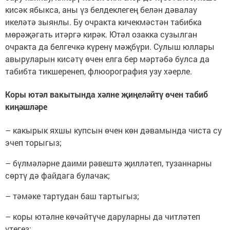
кисәк ябыкса, аны үз белдеклегең белән дәвалау
икеләтә зыянлы. Бу очракта кичекмәстән табибка
мөрәҗәгать итәргә кирәк. Ютәл озакка сузылган
очракта да белгечкә күренү мәҗбүри. Сулыш юллары
авыруларын кисәтү өчен елга бер мәртәбә булса да
табибта тикшеренеп, флюорография узу хәерле.
Коры ютәл вакытында хәлне җиңеләйтү өчен табиб
киңәшләре
– какырык яхшы купсын өчен көн дәвамында чиста су
эчеп торыгыз;
– бүлмәләрне даими рәвештә җилләтеп, тузаннарны
сөртү дә файдага булачак;
– тәмәке тартудан баш тартыгыз;
– коры ютәлне көчәйтүче даруларны да читләтеп
үтегез;