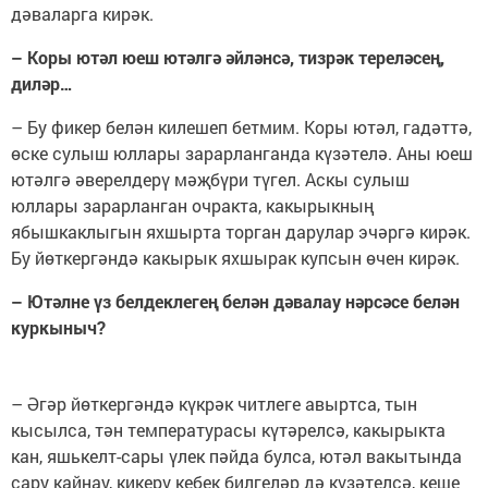
дәваларга кирәк.
– Коры ютәл юеш ютәлгә әйләнсә, тизрәк тереләсең,
диләр…
– Бу фикер белән килешеп бетмим. Коры ютәл, гадәттә,
өске сулыш юллары зарарланганда күзәтелә. Аны юеш
ютәлгә әверелдерү мәҗбүри түгел. Аскы сулыш
юллары зарарланган очракта, какырыкның
ябышкаклыгын яхшырта торган дарулар эчәргә кирәк.
Бу йөткергәндә какырык яхшырак купсын өчен кирәк.
– Ютәлне үз белдеклегең белән дәвалау нәрсәсе белән
куркыныч?
– Әгәр йөткергәндә күкрәк читлеге авыртса, тын
кысылса, тән температурасы күтәрелсә, какырыкта
кан, яшькелт-сары үлек пәйда булса, ютәл вакытында
сару кайнау, кикерү кебек билгеләр дә күзәтелсә, кеше