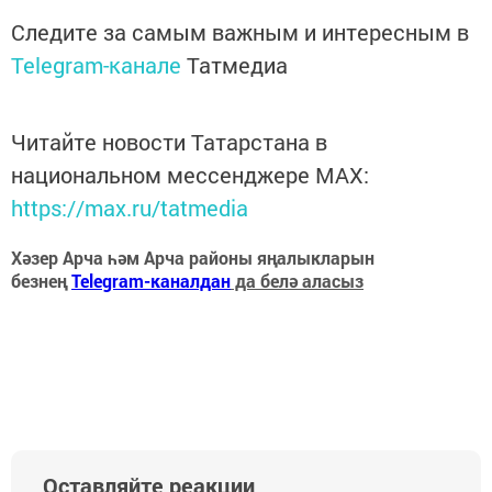
Следите за самым важным и интересным в
Telegram-канале
Татмедиа
Читайте новости Татарстана в
национальном мессенджере MАХ:
https://max.ru/tatmedia
Хәзер Арча һәм Арча районы яңалыкларын
безнең
Telegram-каналдан
да белә аласыз
Оставляйте реакции