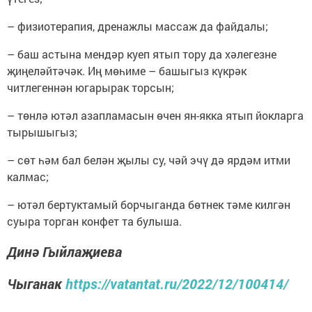
– физиотерапия, дренажлы массаж да файдалы;
– баш астына мендәр куеп ятып тору да хәлегезне
җиңеләйтәчәк. Иң мөһиме – башыгыз күкрәк
читлегеннән югарырак торсын;
– төнлә ютәл азапламасын өчен ян-якка ятып йокларга
тырышыгыз;
– сөт һәм бал белән җылы су, чәй эчү дә ярдәм итми
калмас;
– ютәл бертуктамый борчыганда бөтнек тәме килгән
суыра торган конфет та булыша.
Динә Гыйлаҗиева
Чыганак
https://vatantat.ru/2022/12/100414/