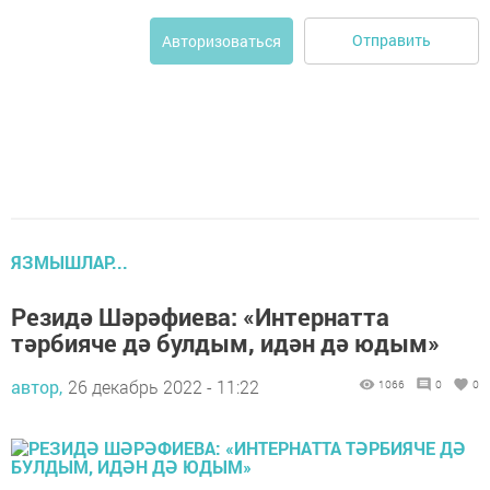
Отправить
Авторизоваться
ЯЗМЫШЛАР...
Резидә Шәрәфиева: «Интернатта
тәрбияче дә булдым, идән дә юдым»
автор,
26 декабрь 2022 - 11:22
1066
0
0