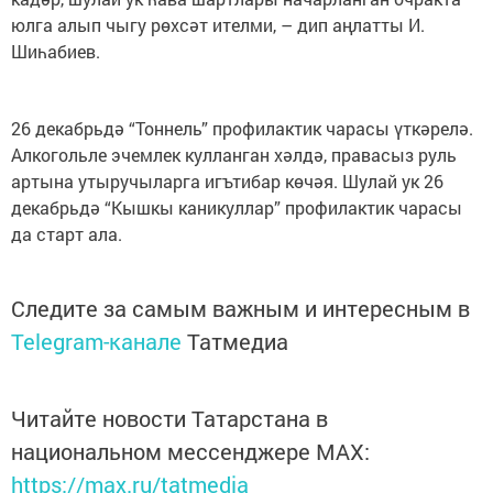
юлга алып чыгу рөхсәт ителми, – дип аңлатты И.
Шиһабиев.
26 декабрьдә “Тоннель” профилактик чарасы үткәрелә.
Алкогольле эчемлек кулланган хәлдә, правасыз руль
артына утыручыларга игътибар көчәя. Шулай ук 26
декабрьдә “Кышкы каникуллар” профилактик чарасы
да старт ала.
Следите за самым важным и интересным в
Telegram-канале
Татмедиа
Читайте новости Татарстана в
национальном мессенджере MАХ:
https://max.ru/tatmedia