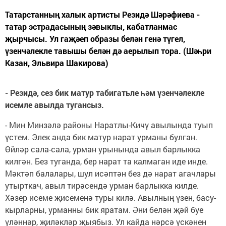
Татарстанның халык артисты Резидә Шәрәфиева -
татар эстрадасының зәвыклы, кабатланмас
җырчысы. Ул гаҗәеп образы белән генә түгел,
үзенчәлекле тавышы белән дә аерылып тора. (Шәһри
Казан, Эльвира Шакирова)
- Резидә, сез бик матур табигатьле һәм үзенчәлекле
исемле авылда тугансыз.
- Мин Минзәлә районы Наратлы-Кичү авылында туып
үстем. Элек анда бик матур нарат урманы булган.
Өйләр сала-сала, урман урынында авыл барлыкка
килгән. Без туганда, бер нарат та калмаган иде инде.
Мәктәп балалары, шул исәптән без дә нарат агачлары
утырткач, авыл тирәсендә урман барлыкка килде.
Хәзер исеме җисеменә туры килә. Авылның үзен, басу-
кырларны, урманны бик яратам. Әни белән җәй буе
үләннәр, җиләкләр җыябыз. Ул кайда нәрсә үскәнен