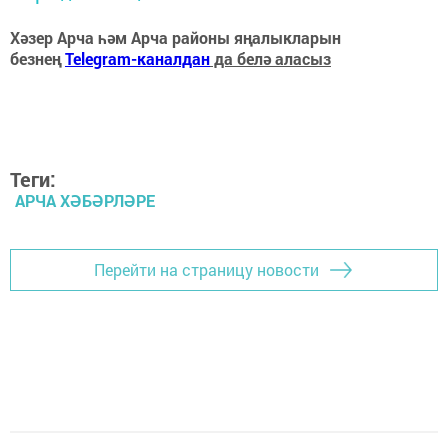
Хәзер Арча һәм Арча районы яңалыкларын
безнең
Telegram-каналдан
да белә аласыз
Теги:
АРЧА ХӘБӘРЛӘРЕ
Перейти на страницу новости