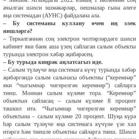
ачылган шәхси эшмәкәрләр, оешмалар гына әлеге
яңа системадан (АУНС) файдалана ала.
– Бу системаны куллану өчен иң элек
нишләргә?
– Теркәлгәннән соң электрон челтәрләрдәге шәхси
кабинет яки банк аша үзең сайлаган салым объекты
турында электрон хәбәр җибәрәсең.
– Бу турыда киңрәк аңлатсагыз иде.
– Салым түләүче яңа системага күчү турында хәбәр
җибәргәндә салым салынасы объектны (“керемнәр”
яки “чыгымнар чигерелгән керемнәр”) сайларга
тиеш. Моннан салым күләме тора. “Керемнәр”
объектын сайласаң – салым күләме 8 процент
тәшкил итә. “Чыгымнар чигерелгән керемнәр”
объектына – салым күләме 20 процент. Шуңа күрә
һәр салым түләүче яңа системага күчүне үзе хәл
итәргә һәм тиешле объектны сайларга тиеш. Шәхси