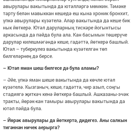
авырулары вакытында да ютәлләргә мөмкин. Тәмәке
тарту белән мавыккан кешедә еш кына хроник бронхит,
үпкә авырулары күзәтелә. Алар вакытында да кеше бик
нык йөткерә. Ютәл даруларның тискәре йогынтысы
аркасында да пәйда була ала. Кан басымын төшерүче
дарулар килешмәгәндә кеше, гадәттә, йөткерә башлый.
Ютәл – туберкулез вакытында күзәтелгән төп
билгеләрнең дә берсе.
– Ютәл яман шеш билгесе дә була аламы?
– Әйе, үпкә яман шеше вакытында да көчле ютәл
күзәтелә. Кызганыч, кеше, гадәттә, чир азып, соңгы
стадиягә җиткәч кенә йөткерә башлый. Ашказаны-эчәк
тракты, йөрәк-кан тамыры авырулары вакытында да
ютәл пәйда була.
– Йөрәк авырулары да йөткертә, дидегез. Аны салкын
тигәннән ничек аерырга?