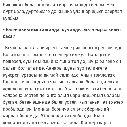
бик яхшы белә, әни белән йөргәч мин дә беләм. Без –
дүрт бала, дүртебезгә дә кышка үләннәр җыеп әзерләп
куябыз.
- Балачакны искә алганда, күз алдыгызга нәрсә килеп
баса?
- Кечкенә чакта әни иртүк тәмле ризык пешереп куя иде.
Боламыкны тәмле итеп пешерә иде ул. Бәрәңгене
пешереп, суын сыкмыйча гына төя дә, шуңа әз генә он
салып болгата иде. Аннары шуны зур тәлинкәгә
күчереп, уртасына ак май сала иде. Аның тәмлелеге!
Яланаяк ишегалдына чыгып, тәлгәше белән җыелган
җиләк ашаулар истә калган. Үсә төшкәч, әти белән әни
үзләренә ияртеп печәнгә алып бара иде. Авыл баласы
булгач, бөтен эшне дә белеп үстек. Кызганыч, әти хәзер
арабызда юк. Моннан берничә ел элек бер-ике ай
чирләп йөрде дә, 67 яшендә китеп барды. Кыш
көннәрендә әни безгә кунакка килә. Концертларга,