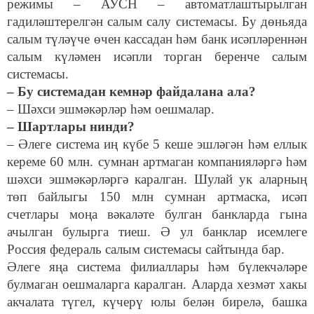
режимы – АУСН – автоматлаштырылган
гадиләштерелгән салым салу системасы. Бу дөньяда
салым түләүче өчен кассадан һәм банк исәпләреннән
салым күләмен исәпли торган беренче салым
системасы.
– Бу системадан кемнәр файдалана ала?
– Шәхси эшмәкәрләр һәм оешмалар.
– Шартлары нинди?
– Әлеге система иң күбе 5 кеше эшләгән һәм еллык
кереме 60 млн. сумнан артмаган компанияләргә һәм
шәхси эшмәкәрләргә каралган. Шулай ук аларның
төп байлыгы 150 млн сумнан артмаска, исәп
счетлары моңа вәкаләте булган банкларда гына
ачылган булырга тиеш. Ә ул банклар исемлеге
Россия федераль салым системасы сайтында бар.
Әлеге яңа система филиаллары һәм бүлекчәләре
булмаган оешмаларга каралган. Аларда хезмәт хакы
акчалата түгел, күчерү юлы белән бирелә, башка