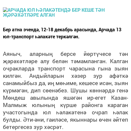
Бер атна эчендә, 12-18 декабрь арасында, Арчада 13
юл-транспорт һәлакәте теркәлгән.
Аяныч, аларның берсе йөртүчесе тән
җәрәхәтләре алу белән тәмамланган. Калган
очракларда транспорт чарасына гына зыян
килгән. Андыйларын хәзер зур афәткә
санамыйбыз да, иң мөһиме, кешесе исән, зыян
күрмәгән, дип сөенәбез. Шушы көннәрдә генә
Мөндеш авылында яшәгән ир-егет Казан-
Малмыж юлының күрше районга караган
участогында юл һәлакәтенә очрап һәлак
булды. Әти-әни, гаиләсе, якыннары өчен әйтеп
бетергесез зур хәсрәт.