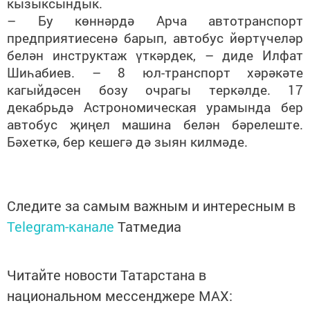
кызыксындык.
– Бу көннәрдә Арча автотранспорт
предприятиесенә барып, автобус йөртүчеләр
белән инструктаж үткәрдек, – диде Илфат
Шиһабиев. – 8 юл-транспорт хәрәкәте
кагыйдәсен бозу очрагы теркәлде. 17
декабрьдә Астрономическая урамында бер
автобус җиңел машина белән бәрелеште.
Бәхеткә, бер кешегә дә зыян килмәде.
Следите за самым важным и интересным в
Telegram-канале
Татмедиа
Читайте новости Татарстана в
национальном мессенджере MАХ: