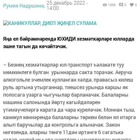
25 декабрь 2022 -
Румия Надршина,
1306
0
0
14:00
Яңа ел бәйрәмнәрендә ЮХИДИ хезмәткәрләре юлларда
эшне тагын да көчәйтәчәк.
– Безнең хезмәткәрләр юл-транспорт һәлакәте туу
мөмкинлеге булган урыннарда сакта торачак. Аеруча
алкогольле эчемлек кулланган хәлдә, правасыз килеш
руль артына утырганнар, тиешсез урында каршы як
полосага узарга чыгучылар барланачак. Балаларны
машина салонында йөртү кагыйдәләрен
үтәмәүчеләргә карата да чара күреләчәк. Моннан тыш,
каникул көннәрендә балаларны төркем белән ял итәргә
алып баручылар да контрольгә алыначак. Закон
нигезендә, аларны төнге 11дән иртәнге 6 сәгатькә
кадәр, шулай ук һава шартлары начарланган очракта