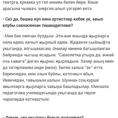
театрга, кунакка ул гел минем белән йөри. Кеше
арасына чыккач, энергия алып үзгәреп китә.
- Сез дә, башка күп кенә артистлар кебек үк, авыл
клубы сәхнәсеннән төшмәдегезме?
- Мин бик оялчан булдым. Әти-әни янында җырларга
ояла идем, качып җырлый идем. Җиденче сыйныфта
укыганда, ялгышмасам, Әниләр көненә багышланган
бәйрәмдә чыгыш ясадым. “Самолетка утыра да, әнкәй
оча һавага” дигән җырны җырладым. Хәзер аның көен
дә хәтерләмим инде (көлә). Бөтен халык “аһ” итте.
Беренчедән, мин озын буйлы, коточкыч ябык.
Икенчедән, тавышым калын. Шуннан соң күрше
авылларга җырларга чакыра башладылар. Минзәлә
педагогика училищесында укыганда да төрле
чараларда катнаштым.
- Димәк, сез укытучы булып эшләдегез?