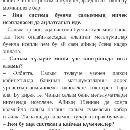
кабинетта яңа режимга күчүнең файдасын тикшерү
мөмкинлеге бар.
– Яңа система буенча салымның ничек
исәпләнәсен дә аңлатсагыз иде.
– Салым органы яңа система буенча салымны банк-
тан һәм онлайн-кассадан алынган мәгълүматлар
буенча исәпли һәм бу ай саен айның 7сенә кадәр
эшләнә.
– Салым түләүче моны үзе контрольдә тота
аламы?
– Әлбәттә. Салым түләүче үзенең шәхси
кабинетында банкның мәгълүматларны дөрес
урнаштырганмы-юкмы икәнлекне тикшереп бара
ала. Бу кирәк тә. Чөнки салым банк мәгълүматлары
нигезендә исәпләнә. Айның 15еннән дә соңга
калмыйча салым органы салым суммасын хәбәр
итәчәк. 25енә кадәр салымны түләргә кирәк булачак.
– Һәм бу яңа системага кайчан күчәчәкләр?