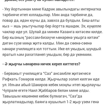
- Уку йортыннан мине Кадрәк авылындагы интернатка
тәрбияче итеп юлладылар. Мин анда тәрбияче дә,
повар да, идән юучы да, завхоз да булдым. Биш-алты
кыз – яшь укытучылар бер йортта яшәдек. Эх, күңелле
чаклар иде ул. Шулай да минем Казанга китәсем килде.
Бер кызның “рәссам-бизәүче һөнәренә укырга китәм”
дигән сүзе миңа җитә калды. Мин дә сөенә-сөенә
һөнәри училищега юл тоттым. Ике ел укыдык, шундый
яратып һәм рәхәтләнеп укыдым, бер дә үкенмим.
- Ә җырчы һөнәренә ничек кереп киттегез?
- Бервакыт училищега “Саз” ансамбле җитәкчесе
Рәфкать Гомәров килде. Җырчылар эзләп килгән иде
ул. Илһам абый Шакиров кебек моңлы итеп җырлаучы
Чүпрәле егете Наил Җаббаров белән мине алды.
Тавышым кешенеке кебек булмагач, “Саз”да
җырлатмадылар, баянга кушылып 1-2 җыр үзем генә