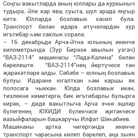
Соңгы вакытларда аның юллары да куркыныч
тудыра. Әле кар ява, суыта, шул арада яңгыр
китә. Юлларда бозлавык хасил була.
Транспорт белән идарә итүчеләрдән зур
игътибар һәм саклык сорала.
– 16 декабрьдә Арча-Әтнә юлының икенче
километрында (Зур Бирәзә авылын узгач)
“ВАЗ-2114” машинасы “Лада-Калина” белән
бәрелеште. “ВАЗ-2114”нең йөртүчесе тән
җәрәхәтләре алды. Сәбәбе – юлның бозлавык
булуы. Идарәне югалткан һәм каршы як
полосага чыккан. Юлда бозлавык икән,
тизлекне киметергә, бик игътибарлы булырга
кирәк, – диде вакытлыча Арча эчке эшләр
бүлегенең ЮХИДИ бүлекчәсе җитәкчесе
вазыйфаларын башкаручы Илфат Шиһабиев.
Машинаны артка чигергәндә икенче
транспорт чарасына килеп бәрелеп, аңа зыян