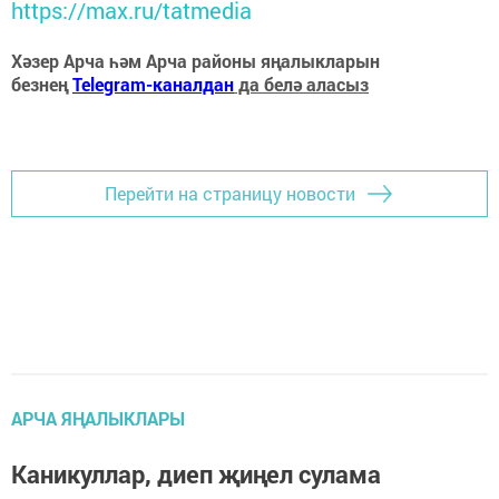
https://max.ru/tatmedia
Хәзер Арча һәм Арча районы яңалыкларын
безнең
Telegram-каналдан
да белә аласыз
Перейти на страницу новости
АРЧА ЯҢАЛЫКЛАРЫ
Каникуллар, диеп җиңел сулама