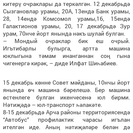
китерү очраклары да теркәлгән. 12 декабрьдә
Сызгановлар урамы, 20А, 13ендә Банк урамы,
28, 14ендә Комсомол урамы,16, 15ендә
Галактионов урамы, 20, 17 декабрьдә Зур
урам, 70нче йорт янында нәкъ шулай булган.
– Мондый очраклар бик еш очрый.
Игътибарлы булырга, артта машина
юклыгына тәмам инанганнан соң гына
чигенергә кирәк, – диде Илфат Шиһабиев.
15 декабрь көнне Совет мәйданы, 10нчы йорт
янында өч машина бәрелешә. Бер машина
өстенлеге булган икенчесенә юл бирми.
Нәтиҗәдә – юл-транспорт һәлакәте.
8-15 декабрьдә Арча районы территориясендә
“Автобус” профилактик чарасы игълан
ителгән иде. Аның нәтиҗәләре белән дә