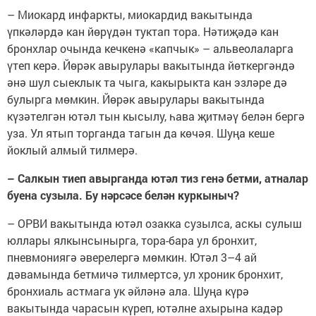
– Миокард инфаркты, миокардид вакытында
үпкәләрдә кан йөрүдән туктап тора. Нәтиҗәдә кан
бронхлар очында кечкенә «капчык» – альвеолаларга
үтеп керә. Йөрәк авырулары вакытында йөткергәндә
әнә шул сыеклык та чыга, какырыкта кан эзләре дә
булырга мөмкин. Йөрәк авырулары вакытында
күзәтелгән ютәл тын кысылу, һава җитмәү белән бергә
уза. Ул ятып торганда тагын да көчәя. Шуңа кеше
йоклый алмый тилмерә.
– Салкын тиеп авырганда ютәл тиз генә бетми, атналар
буена сузыла. Бу нәрсәсе белән куркыныч?
– ОРВИ вакытында ютәл озакка сузылса, аскы сулыш
юллары ялкынсынырга, тора-бара ул бронхит,
пневмониягә әверелергә мөмкин. Ютәл 3–4 ай
дәвамында бетмичә тилмертсә, ул хроник бронхит,
бронхиаль астмага ук әйләнә ала. Шуңа күрә
вакытында чарасын күреп, ютәлне ахырына кадәр