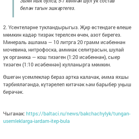
Зыян нык булса, 5-7 көннән шул ук состав
белән тагын эшкәртегез.
2. Үсентеләрне тукландырыгыз. Җир өстендәге өлеше
мөмкин кадәр тизрәк терелсен өчен, азот бирегез.
Минераль ашлама — 10 литрга 20 грамм исәбеннән
мочевина, нитрофоска, аммиак селитрасын, шулай
ук органика — кош тизәген (1:20 исәбеннән), сыер
тизәген (1:10 исәбеннән) кулланырга мөмкин.
Өшегән үсемлекләр бераз артка калачак, әмма яхшы
тәрбияләгәндә, күтәрелеп китәчәк һәм барыбер уңыш
бирәчәк.
Чыганак:
https://baltaci.ru/news/bakchachylyk/tungan-
usemleklarga-iardam-itep-bula