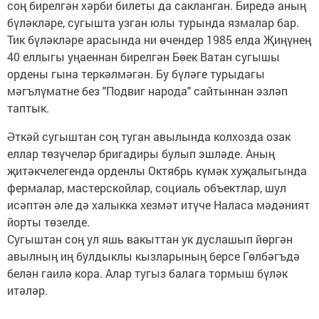
соң бирелгән хәрби билеты да сакланган. Биредә аның
бүләкләре, сугышта узган юлы турында язмалар бар.
Тик бүләкләре арасында ни өчендер 1985 елда Җиңүнең
40 еллыгы уңаеннан бирелгән Бөек Ватан сугышы
ордены гына теркәлмәгән. Бу бүләге турыдагы
мәгълүматне без "Подвиг народа" сайтыннан эзләп
таптык.
Әткәй сугыштан соң туган авылында колхозда озак
еллар төзүчеләр бригадиры булып эшләде. Аның
җитәкчелегендә орденлы Октябрь күмәк хуҗалыгында
фермалар, мастерскойлар, социаль объектлар, шул
исәптән әле дә халыкка хезмәт итүче Наласа мәдәният
йорты төзелде.
Сугыштан соң ул яшь вакыттан ук дуслашып йөргән
авылның иң булдыклы кызларының берсе Гөлбәгъдә
белән гаилә кора. Алар тугыз балага тормыш бүләк
итәләр.