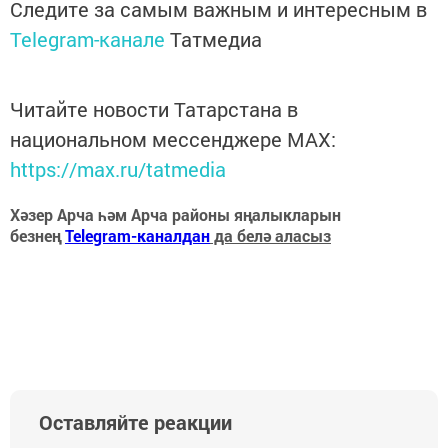
Следите за самым важным и интересным в
Telegram-канале
Татмедиа
Читайте новости Татарстана в
национальном мессенджере MАХ:
https://max.ru/tatmedia
Хәзер Арча һәм Арча районы яңалыкларын
безнең
Telegram-каналдан
да белә аласыз
Оставляйте реакции