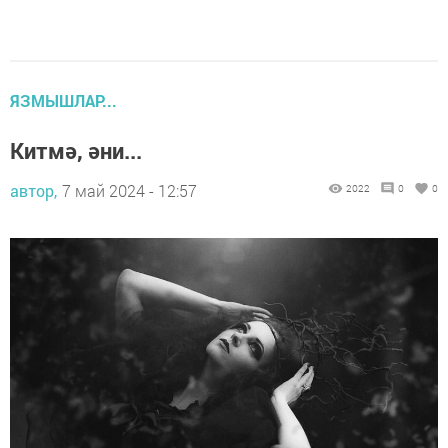
ЯЗМЫШЛАР...
Китмә, әни...
автор,
7 май 2024 - 12:57
2022
0
0