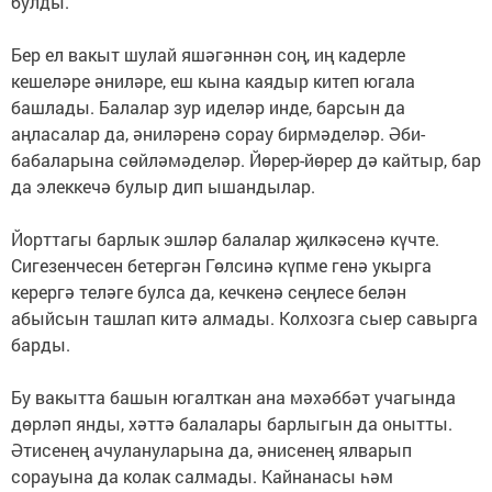
булды.
Бер ел вакыт шулай яшәгәннән соң, иң кадерле
кешеләре әниләре, еш кына каядыр китеп югала
башлады. Балалар зур иделәр инде, барсын да
аңласалар да, әниләренә сорау бирмәделәр. Әби-
бабаларына сөйләмәделәр. Йөрер-йөрер дә кайтыр, бар
да элеккечә булыр дип ышандылар.
Йорттагы барлык эшләр балалар җилкәсенә күчте.
Сигезенчесен бетергән Гөлсинә күпме генә укырга
керергә теләге булса да, кечкенә сеңлесе белән
абыйсын ташлап китә алмады. Колхозга сыер савырга
барды.
Бу вакытта башын югалткан ана мәхәббәт учагында
дөрләп янды, хәттә балалары барлыгын да онытты.
Әтисенең ачулануларына да, әнисенең ялварып
сорауына да колак салмады. Кайнанасы һәм