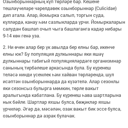
Озынборыннарның күп төрләре бар. Кешене
тешләүчеләре чәрелдәвек озынборыннар (Culicidae)
дип атала. Алар, йомырка салып, торгын суда,
күлләрдә, канау һәм сазлыкларда үрчи. Йомыркаларын
салудан башлап очып чыга башлаганга кадәр нибары
9-14 көн генә уза.
2. Ни өчен алар бер үк авылда бер елны бар, икенче
елны юк? Бу популяция дулкыннары яки яшәү
дулкыннары табигый популяцияләрдәге организмнар
санының тирбәлеше аркасында була. Бу күренеш
теләсә нинди үсемлек һәм хайван төрләрендә, шул
исәптән озынборыннарда да күзәтелә. Алар сезонлы
яки сезонсыз булырга мөмкин, төрле вакыт
аралыгында кабатлана. Бу күренеш һава шартларына
нык бәйле. Шартлар яхшы булса, бөҗәкләр яхшы
үрчиләр. Әгәр дә, мәсәлән, озак вакыт бик эссе булса,
озынборыннар дә азрак булачак.