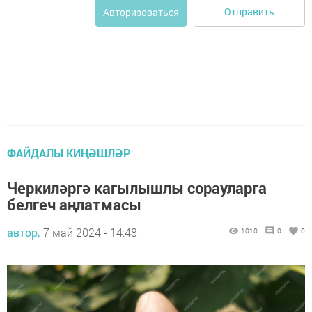
Отправить
Авторизоваться
ФАЙДАЛЫ КИҢӘШЛӘР
Черкиләргә кагылышлы сорауларга
белгеч аңлатмасы
автор,
7 май 2024 - 14:48
1010
0
0