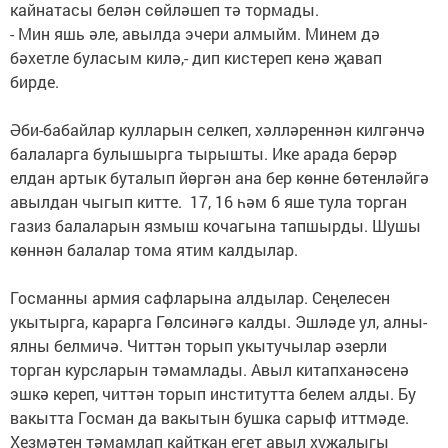
кайнатасы белән сөйләшеп тә тормады.
- Мин яшь әле, авылда эчери алмыйм. Минем дә
бәхетле буласым килә,- дип кистереп кенә җавап
бирде.
Әби-бабайлар кулларын селкеп, хәлләреннән килгәнчә
балаларга булышырга тырышты. Ике арада берәр
елдан артык буталып йөргән ана бер көнне бөтенләйгә
авылдан чыгып китте. 17, 16 һәм 6 яше тула торган
газиз балаларын язмыш кочагына тапшырды. Шушы
көннән балалар тома ятим калдылар.
Госманны армия сафларына алдылар. Сеңелесен
укытырга, карарга Гөлсинәгә калды. Эшләде ул, алны-
ялны белмичә. Читтән торып укытучылар әзерли
торган курсларын тәмамлады. Авыл китапханәсенә
эшкә кереп, читтән торып институтта белем алды. Бу
вакытта Госман да вакытын бушка сарыф иттмәде.
Хезмәтен тәмамлап кайткан егет авыл хуҗалыгы