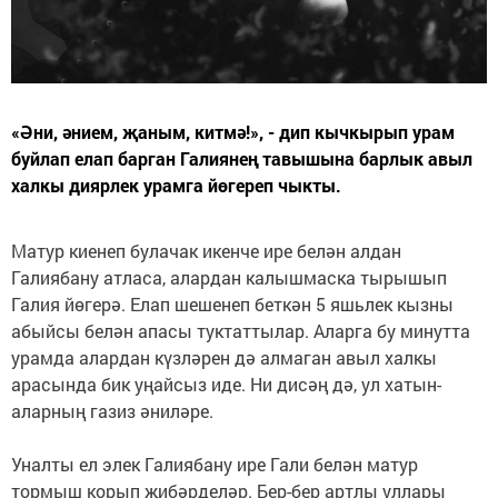
«Әни, әнием, җаным, китмә!», - дип кычкырып урам
буйлап елап барган Галиянең тавышына барлык авыл
халкы диярлек урамга йөгереп чыкты.
Матур киенеп булачак икенче ире белән алдан
Галиябану атласа, алардан калышмаска тырышып
Галия йөгерә. Елап шешенеп беткән 5 яшьлек кызны
абыйсы белән апасы туктаттылар. Аларга бу минутта
урамда алардан күзләрен дә алмаган авыл халкы
арасында бик уңайсыз иде. Ни дисәң дә, ул хатын-
аларның газиз әниләре.
Уналты ел элек Галиябану ире Гали белән матур
тормыш корып җибәрделәр. Бер-бер артлы уллары