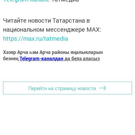
Читайте новости Татарстана в
национальном мессенджере MАХ:
https://max.ru/tatmedia
Хәзер Арча һәм Арча районы яңалыкларын
безнең
Telegram-каналдан
да белә аласыз
Перейти на страницу новости