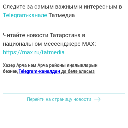
Следите за самым важным и интересным в
Telegram-канале
Татмедиа
Читайте новости Татарстана в
национальном мессенджере MАХ:
https://max.ru/tatmedia
Хәзер Арча һәм Арча районы яңалыкларын
безнең
Telegram-каналдан
да белә аласыз
Перейти на страницу новости