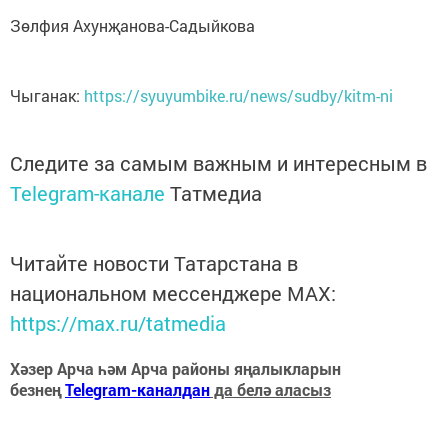
Зөлфия Ахунҗанова-Садыйкова
Чыганак:
https://syuyumbike.ru/news/sudby/kitm-ni
Следите за самым важным и интересным в
Telegram-канале
Татмедиа
Читайте новости Татарстана в
национальном мессенджере MАХ:
https://max.ru/tatmedia
Хәзер Арча һәм Арча районы яңалыкларын
безнең
Telegram-каналдан
да белә аласыз