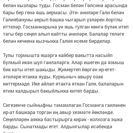
белән кызлары туды. Госман белән Гөлсинә арасында
бары бер генә яшь аермасы. Әти- әниләре Гали белән
Галиябануны аерып башка чыгарып үзләрен йортлы
иттеләр. Госманнарына ун яшь тулган көнгә бүләк итеп
тагы бер сеңел алып кайтты әниләре. Балалар теләге
белән кечкенә кызчыкка Галия исеме бирделәр.
Тулы тормышта яшәргә кайбер вакытта насыйп
булмый икән шул гаиләләргә. Алар ишеген дә язмыш
бик каты итеп шакыды. Җимертеп йөргән ир-егет-
әтиләре ятакка яуды. Куркыныч авыру озак
көттермәде. Ике айлап ятакта яткан Гали, балаларын
ятим калдырып бакыйлыкка китеп барды.
Сигезенче сыйныфны тәмамлаган Госманга гаиләнен
ир-ат башкара торган иң авыр хезмәте йөкләнде.
Сеңелләрен аякка бастырырга кирәк - колхозга эшкә
барды. Сынатмады егет. Алдынгылар исәбендә