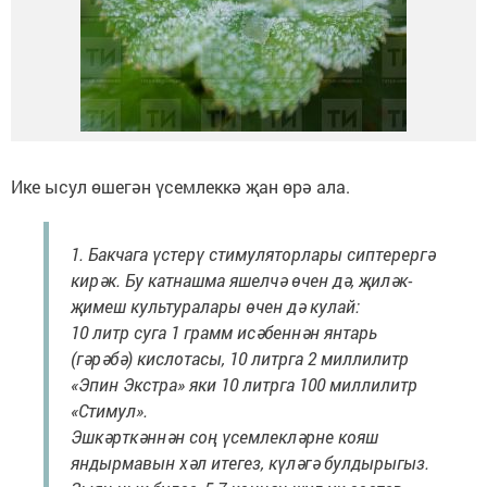
Ике ысул өшегән үсемлеккә җан өрә ала.
1. Бакчага үстерү стимуляторлары сиптерергә
кирәк. Бу катнашма яшелчә өчен дә, җиләк-
җимеш культуралары өчен дә кулай:
10 литр суга 1 грамм исәбеннән янтарь
(гәрәбә) кислотасы, 10 литрга 2 миллилитр
«Эпин Экстра» яки 10 литрга 100 миллилитр
«Стимул».
Эшкәрткәннән соң үсемлекләрне кояш
яндырмавын хәл итегез, күләгә булдырыгыз.