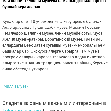
май көнне ТР Милли музеена һәм аның филиалларына
бушлай керә алачак.
Кунаклар өчен 10 учреждениегә керү ирекле булачак.
Алар арасында Тукай әдәби музее, Максим Горький
һәм Федор Шаляпин музее, Ленин музей-йорты, Муса
Җәлил музей-фатиры, Боратынский музее, 1941-1945
еллардагы Бөек Ватан сугышы музей-мемориалы һәм
башкалар бар. Экскурсияләргә барырга һәм музей
программаларын карарга теләүчеләр алдан билетлар
алырга тиеш. Акция традицион рәвештә айның беренче
сишәмбесендә үткәрелә.
Милли Музей
Следите за самым важным и интересным в
Telegram-канале
Татмедиа