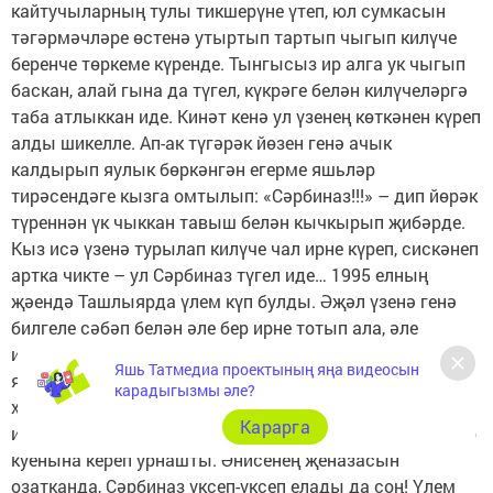
Яшь Татмедиа проектының яңа видеосын
карадыгызмы әле?
Карарга