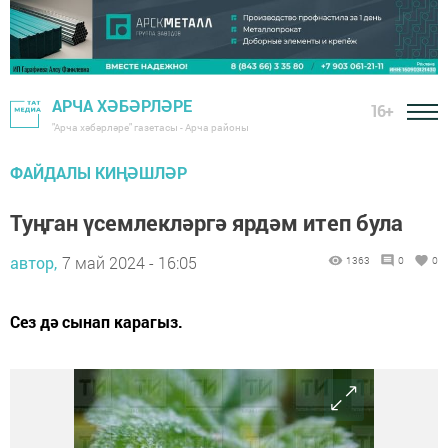
АРЧА ХӘБӘРЛӘРЕ
16+
"Арча хәбәрләре" газетасы - Арча районы
ФАЙДАЛЫ КИҢӘШЛӘР
Туңган үсемлекләргә ярдәм итеп була
автор,
7 май 2024 - 16:05
1363
0
0
Сез дә сынап карагыз.