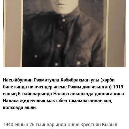
Насыйбуллин Рәхмәтулла Хәбибрахман улы (хәрби
билетында ни өчендер исеме Рәхим дип язылган) 1919
елның 6 гыйнварында Наласа авылында дөньяга килә.
Наласа җидееллык мәктәбен тәмамлаганнан соң,
колхозда эшли.
1940 елның 25 гыйнварында Эшче-Крестьян Кызыл