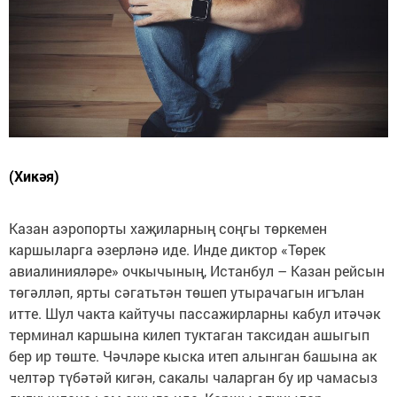
(Хикәя)
Казан аэропорты хаҗиларның соңгы төркемен каршыларга әзерләнә иде. Инде диктор «Төрек авиалинияләре» очкычының, Истанбул – Казан рейсын төгәлләп, ярты сәгатьтән төшеп утырачагын игълан итте. Шул чакта кайтучы пассажирларны кабул итәчәк терминал каршына килеп туктаган таксидан ашыгып бер ир төште. Чәчләре кыска итеп алынган башына ак челтәр түбәтәй кигән, сакалы чаларган бу ир чамасыз дулкынлана һәм ашыга иде. Каршы алучылар төркеменә килеп кушылгач та ул никтер тынычлана, бер урында тик кенә тора алмады. Әллә инде һава аланына килгән кешеләр арасында аның якын бер танышы булырга тиешме, әллә гадәте шундыймы: тынгысыз күзләр бер йөздән икенчесенә сикереп, һәр чалымны кызу гына тикшереп уздылар. Танышлар очрамады шикелле. Ир, уң кулын йөрәге өстенә куеп, үзен тынычландырырга тырышты. Иреннәре нидер пышылдады. Карап торышка түбәтәй астындагы башта барысы да тәртиптә түгел микән әллә дигән фикер дә туарга ихтимал иде. Әмма халык төркеме алай кеше тикшереп мәшәкатьләнмәде. Һәркем үзенең якынын көтә, барысы да аз гына дулкынланган. Мондый чакта кемнең кемдә эше булсын? Узгынчы йөзләр, бу гомернең кыска бер мизгелендә чалынып кына китә торган карашлар беркемне дә кызыксындырмый. Әнә инде мөсафирларның паспорт контроле уза башлавы мәгълүм булды. Әнә хаҗдан кайтучыларның тулы тикшерүне үтеп, юл сумкасын тәгәрмәчләре өстенә утыртып тартып чыгып килүче беренче төркеме күренде. Тынгысыз ир алга ук чыгып баскан, алай гына да түгел, күкрәге белән килүчеләргә таба атлыккан иде. Кинәт кенә ул үзенең көткәнен күреп алды шикелле. Ап-ак түгәрәк йөзен генә ачык калдырып яулык бөркәнгән егерме яшьләр тирәсендәге кызга омтылып: «Сәрбиназ!!!» – дип йөрәк түреннән үк чыккан тавыш белән кычкырып җибәрде. Кыз исә үзенә турылап килүче чал ирне күреп, сискәнеп артка чикте – ул Сәрбиназ түгел иде… 1995 елның җәендә Ташлыярда үлем күп булды. Әҗәл үзенә генә билгеле сәбәп белән әле бер ирне тотып ала, әле икенчесе яман чирдән тернәкләнә алмый иде. Илле яшьне яңа гына узган ирләр байтак кырылгач, чират хатын-кызга да җитте: кырык тугыз яшьлек Галия, инсульт тотып, атна-ун көннәр тирәсе генә ятты да җир куенына кереп урнашты. Әнисенең җеназасын озатканда, Сәрбиназ үксеп-үксеп елады да соң! Үлем үкенечсез булмый, дисәләр дә, Галиянең кинәт кенә мәңгелеккә күчүе икеләтә-өчләтә авыр булды. Әле унбиш көн элек кенә гомер буе ашлама катыш тузан сулап кырда эшләгән тракторчы Фатихны – Сәрбиназның әтисен җирләделәр. Фатихның үлемен хатыны авыр кичерде. Әллә шул ярамадымы, бала табу йортына барудан башка хастаханә күрмәгән Галия сулып китте һәм тиз өзелде. Йортның болай да мәшәкатьле чагы – туйга әзерләнгән вакытлар иде. Фатихның инде туйны көтеп ала алмаячагы мәгълүм булгач, никахны алга күчергәннәр, мулла чакыртып, әтидән фатиха сүзен әйттереп, яшьләрне кавыштырып куйганнар, әмма рәсми язылышу һәм туй мәҗлесе булмаган иде әле. Үләренә бер көнләп вакыт калгач, Фатих гаиләдәгеләрне сөендерде: аңсыз яткан җиреннән кинәт кенә торып утырды да берни дә булмагандай сөйләшә башлады. Уйнап-көлеп үткәннәрне искә алды, якыннары ул саташып урын өстендә яткан чагындагы хәлләрне әйтеп, үзара көлештеләр. Барысына да авыр чак артта калган шикелле, гаилә башы бүтән урынга егылмас төсле тоелды. Табибларның, үлем карары чыгарып, Фатихны өч ай элек хастаханәдән кайтарулары онытылып торды, күңелләр могҗиза буласына ихлас ышана башлады. Фатихның күрше өйдә яшәүче апасы Сәлимә генә эшне аңлады: әҗәлнең соңгы сулыш алдыннан бәхилләшү мөмкинлеген генә бирүе бу. Өйгә инде күптән мәет исе сеңгән, кергән-чыкканнар ул исне сизәләр иде. Яман чир үңәченнән тотып алган Фатих исә кичен, берни булмагандай, бер чынаяк чәй эчте, ярты сынык ипи ашады да дөньялыкта ашыйсы ризыгы шуның белән төгәлләнүен аңлатып сузылып ятты. Төн уртасында Сәрбиназ Сәлимә апасының тәрәзәсен какты. Хатын ул кичне йокламый ятты, тәрәзәдә Сәрбиназ шәүләсе күренүгә үк, энесенең сулышы өзелгәнен аңлады. Фатихның каберенә өелгән кызыл балчыклар тыгызланып та өлгермәде, янәшәдә хатыны Галиягә ләхет алдылар. Галия үлгәннән соң, авылның йөзьяшәр карчыгы Маясма әби, аптырап, гаиләсендәгеләргә эндәште: «Сез барыгыз да үлеп беткәч, мин ялгызым нишләрмен икән?» – диде. Сорау бик мәзәк яңгыраса да, карчыкны аңлап була иде: авылда гел урта яшьтәгеләр кырыла, аның улы белән килене – быел җир куенына күчкәннәрнең яшьтәшләре, әҗәл исә адәм баласына аңлашылмаган ниндидер сәбәп белән сугыштан соң туып җиргә басканнарны сайлый быел. Әби исә тәнгә таза, зиһенгә нык һәм чын күңелдән үлем үзен онытты дип уйлый башлаган иде инде. Әҗәл туктарга җыенмас кебек, һаман да шул илле-алтмыш яшьләр тирәсендәгеләрне алып китеп торыр төсле тоелды. Шундый чаклар булды: атнасына ике кабер казылды. Бары тик ноябрь урталарында, җиргә эремәслек итеп кар яткан көннәрдә генә кискен борылыш булды. Ноябрьнең ялкау таңы теләр-теләмәс кенә сызылырга җыенган бер сәгатьтә Ташлыярның күршесендәге Каенсарның мал табибы Хәйдәр атна буе сакалы кырылмаган йөзен ялт итеп чистартып кырды, хатыныннан якасы керләнмәгән чиста күлмәк сорап алды, пөхтә итеп киенде. Хатынының: «Гомер булмаганны болай көязләнеп кая җыендың әле?» – дигән соравына: «Ташлыярдан Газраилне алып менәм, җитәр инде, анда күп йөрде», – дип бер генә җөмлә әйтте дә, толыбын киеп, дарулы сумкасын иңенә асып чыгып китте. Кичке сәгать алтылар тирәсендә Хәйдәрнең инде суынып беткән гәүдәсен ике авыл арасындагы карлы юлдан табып алдылар. Адәм балалары, тәкъдирләрендә язылган сәгать җиткәч, дөнья белән бәхилләшүдән туктамадылар. Ташлыярда да, Каенсарда да шомлы ул елдан соң вакыт-вакыт каберләр өстенә кызыл балчыклар өелеп торды. Туксан бишенче ел исә хәтерләргә Маясма карчыкның курку катыш борчылып әйткән сүзләре, мал табибы Хәйдәрнең кырыс җөмләсе белән кереп калды. Дөнья куып тупасланган күңелләр әтисе белән әнисен озатканнан соң, Сәрбиназның кайгысын уртаклашкандай итеп, берничә тапкыр ашка җыелдылар да үз мәшәкатьләренә кереп чумдылар. Болын кадәр өйдә ялгыз калган кыз ваемы берәүдә дә юк, һәркем үз гаме белән яшәвен дәвам итте. Сәрбиназ исә ул көннәрдә сулышы саен ут йотты. Туй вәгъдәсе биргән Бәхтияр вахта белән Себергә эшкә киткән җиреннән кайтып күренмәде. Югыйсә инде загска гариза бирергә, туй көнен билгеләргә дә, хәсрәтләрне онытып, гаиләле тормышны башларга вакыт күптән җитте. Хәбәр көтеп зарыккан һәм ут йотып яшәгән Сәрбиназ берничә атнаны хәвефле сагышта үткәрде. Өметләр өзелде дигәндә генә, көннәрдән бер көнне Сәрбиназның капкасы төбенә Бәхтиярнең машинасы килеп туктады. Ап-ак «Волга»ны тәрәзәдән үк күреп, әллә каян танып алган иде: ашкынып тибә башлаган йөрәге җилкенгән хәлендә яшь хатын урамга атылды. Машина ишеге бик авыр ачылды. Сөенечтән күзләрен яшь элпәсе каплаган Сәрбиназ башта шәйләми һәм аңышмый торды – тимер аттан төшүче Бәхтияр түгел, аның әтисе Гафур – Сәрбиназга каената булырга тиешле Балтач ире иде. Каената киленнең эчке халәтен сүзсез дә аңлады. Башы аска иелде, хәсрәтле күзләрне яшь хатыннан яшерәсе килде, әмма барып ук чыкмады: хыянәтчел рәвештә бер тамчы яшь ирнең бите буйлап акрын гына агып төште. – Килен, – диде Гафур, тавышын бар көченә ягымлы итәргә тырышып, – Бәхтияр югалды бит әле безнең. Эшкә киткән җиреннән кайтмады. Ни әйтергә дә белми тынсыз калган хатынның агарган йөзенә карап өстәп куясы итте: – Инде эзләүгә дә бирдек. Эш урыныннан кайту юлына чыгып киткән икән дә үзе… Күренмәде. Сәрбиназ эчтә нәрсәнеңдер авырттырып өзелгәнен, башка шаулап кайнар кан менгәнен тойды. Гафурга берни дип тә эндәшә алмады. Йөрәк зур бәла булганын төшенде. Аякларның көче югалып, акрын гына җиргә чүкте. Каената ярдәм эзләп як-ягына каранды. Урам буш, тирә-юньдә беркем дә күренмәде. Медпункттагы кушеткада аңына килде ул. Күзләрен ачканда, өстенә иелгән авыл фельдшеры Миңсылуның кайгыртучан йөзен күрде. Фельдшер венадан укол энәсен тартып чыгарды да: «Я, кайттыңмы бу дөньяга?» – дип елмаеп җибәрде. Нәкъ шул минутта дөньяга киләчәк җан, үзе турында белдертеп, карында селкенеп куйды. Тормыш дәвам итте. Син хәсрәтләнә дип кенә вакыйгалар агышын туктатмадылар. Бәхтиярдән һаман да бер хәбәр дә ишетелмәде. Тәкъдир белән килешми булмый дип, Сәрбиназ иртән, әти-әнисеннән калган сыерын савып, көн дә мәктәпкә эшкә йөрде. Карындагы йөк кенә көннән-көн авырайды да, йөздәге элекке елмаю гына аны ташлап китте. Авылдашлар бәхетсез бу җанның бәласен төрлесе төрлечә кабул итте. Аңа теләктәшлек белдереп, кызганып караучы карашлар да җитәрлек булды. «Аласын алган да качкан моның егете», – дип арттан гайбәт сөйләүчеләр дә табылды. Кара фантазияләр эшкә җигелде. Имештер, Бәхтияр баеп киткән, Урал ягында кайсыдыр бер шәһәрдә эш йөртә, инде өйләнгән икән дип сүз таратучылар чыкты. Ул авызларны беркем дә тыймады. Уз хыялларына үзләре ышанучыларның гайбәте кар йомарламы сыман үсте. Шунысы яхшы иде: Сәрбиназ үз итен ашаучыларны ишетмәде. Бары тик бер тапкыр, ишеге ярымачык калган директор кабинеты яныннан үткәндә, хезмәттәше Гөлүсәнең ярсулы сүзләрен ишетеп шаккатырга туры килде аңа. Алдагы көнне генә директор Рәүф абыйсының өстәленә декрет ялына китү өчен кирәкле кәгазьләрне кертеп салган иде. Күрәсең, Сәрбиназ укыткан сәгатьләрне бүлә башлаганнар да директор Гөлүсәне чакырткан. – Әллә шул уйнаштан бала табучы хатынны бала тапканнан соң кабат эшкә чыгарырга җыенасыңмы, Рәүф абый? – дигән сүзләрне ап-ачык ишетеп, Сәрбиназның сыны катты, йөрәге туктап калгандай булды. Аллаһ белә: беркайчан зина кылганы булмады кызның. Никахтан соң бары тик бер кич Бәхтияр белән булып калдылар, шул кичнең истәлеген йөртә карынында. Күрәсең, Гөлүсә аның урынын тулысынча биләргә тели торгандыр. Мәктәптә хезмәт хаклары аз, сәгатьләр җитми иде. Сәрбиназ стенага куллары белән тотынып, көч-хәл белән кабинетына кереп ауды. Үзен кулга алырга кирәк икәнен аңлады ул, чөнки туачак бала өчен җаваплылык хисе барлыкка килгән – яшь кыз йөрәге ана йөрәгенә әверелеп бара иде. Һәрвакыт янда кайгыртучанлык күрсәткән булып йөргән Гөлүсәнең икейөзлелеге аны таң калдырды калдыруын. Ә бит дуслар иделәр, вузда бергә укыдылар, бер бүлмәдә яшәделәр… Соңыннан, гомернең еллары үткән саен, йөзләрдәге битлекнең тиз алышынуын тагын да кат-кат күрергә тур