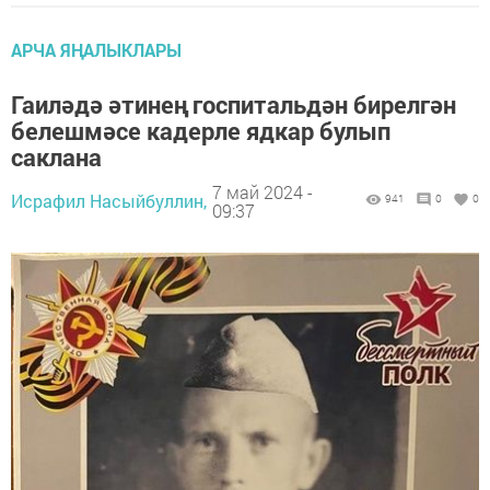
АРЧА ЯҢАЛЫКЛАРЫ
Гаиләдә әтинең госпитальдән бирелгән
белешмәсе кадерле ядкар булып
саклана
7 май 2024 -
Исрафил Насыйбуллин,
941
0
0
09:37