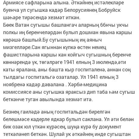
Армиясе сафларына алына. Әткәйнең истәлекләре
буенча ул сугышка кадәр Белорусиянең Бобруйск
шәһәре тирәсендә хезмәт иткән.
Бөек Ватан сугышы башлангач аларның 66нчы укчы
полкы иң беренчеләрдән булып дошман явына каршы
көрәшә башлый.Бу сугышының иң аяныч
мизгелләре.Сан ягыннан күпкә өстен немец
фашистларына каршы кан койгыч сугышның беренче
көннәрендә үк, төгәлрәге 1941 елның 3 июлендә,әти
каты яралана, аны башта кыр госпиталенә, аннан соң
тылдагы госпитальгә озаталар. Ул 1941 елның 3
ноябренә кадәр дәвалана . Хәрби-медицина
комиссиясе аны сугышка яраксыз дип таба һәм сугыш
беткәнче туган авылында хезмәт итә.
Безнең гаиләдә аның госпитальдән бирелгән
белешмәсе кадерле ядкар булып саклана. Ул әти белән
бик озак юл үткән күрәсең, шуңа күрә бу документ
теткәләнеп беткән. Шулай ук әткәйнең инде сугыштан