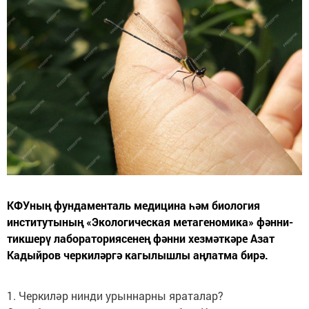
КФУның фундаменталь медицина һәм биология
институтының «Экологическая метагеномика» фәнни-
тикшерү лабораториясенең фәнни хезмәткәре Азат
Кадыйров черкиләргә кагылышлы аңлатма бирә.
1. Черкиләр нинди урыннарны яраталар?