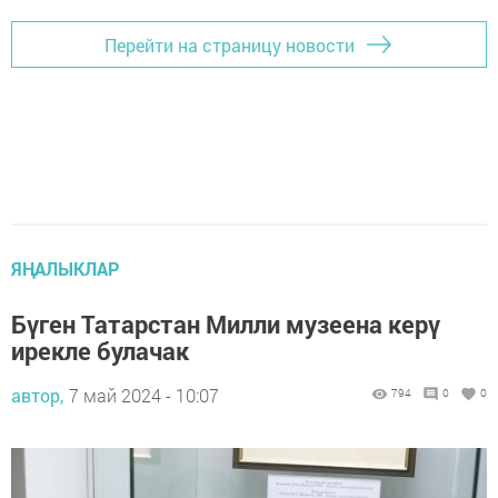
Перейти на страницу новости
ЯҢАЛЫКЛАР
Бүген Татарстан Милли музеена керү
ирекле булачак
автор,
7 май 2024 - 10:07
794
0
0