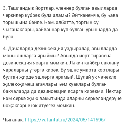
3. Ташландык йортлар, үләннәр булган авылларда
черкиләр күбрәк була аламы? Әйткәнемчә, бу һава
торышына бәйле. Һәм, әлбәттә, торгын су
чыганаклары, хайваннар күп булган урыннарда да
була.
4. Дачаларда дезинсекция уздыралар, авылларда
моны эшләргә ярыймы? Авылда йорт тирәсенә
дезинсекция ясарга мөмкин. Ләкин кайбер саклану
чараларны үтәргә кирәк. Бу эшне умарта кортлары
булган җирдә эшләргә ярамый. Шулай ук чәчәкле
җиләк-җимеш агачлары һәм куаклары булган
бакчаларда да дезинсекция ясарга кирәкми. Нектар
һәм серкә җыю вакытында аларны серкәләндерүче
бөҗәкләрне юк итүегез мөмкин.
Чыганак:
https://vatantat.ru/2024/05/141596/