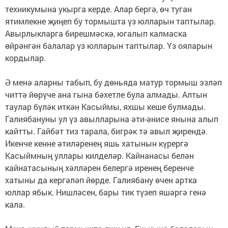
техникумына укырга керде. Алар бергә, өч туган
ятимлекне җиңеп бу тормышта үз юлларын таптылар.
Авырлыкларга бирешмәскә, югалып калмаска
өйрәнгән балалар үз юлларын таптылар. Үз ояларын
кордылар.
Ә менә аларны табып, бу дөньяда матур тормыш эзләп
читтә йөрүче ана гына бәхетле була алмады. Алтын
таулар бүләк иткән Касыймы, яхшы кеше булмады.
Галиябануны ул үз авылларына әти-әнисе янына алып
кайтты. Гайбәт тиз тарала, бигрәк тә авыл җирендә.
Икенче кенне әтиләренең яшь хатынын күрергә
Касыймның уллары килделәр. Кайнанасы белән
кайнатасының хәлләрен белергә иренең беренче
хатыны да кергәләп йөрде. Галиябану өчен артка
юллар ябык. Нишләсен, бары тик түзеп яшәргә генә
кала.