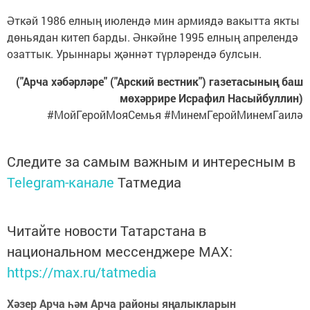
Әткәй 1986 елның июлендә мин армиядә вакытта якты
дөньядан китеп барды. Әнкәйне 1995 елның апрелендә
озаттык. Урыннары җәннәт түрләрендә булсын.
("Арча хәбәрләре" ("Арский вестник") газетасының баш
мөхәррире Исрафил Насыйбуллин)
#МойГеройМояСемья #МинемГеройМинемГаилә
Следите за самым важным и интересным в
Telegram-канале
Татмедиа
Читайте новости Татарстана в
национальном мессенджере MАХ:
https://max.ru/tatmedia
Хәзер Арча һәм Арча районы яңалыкларын