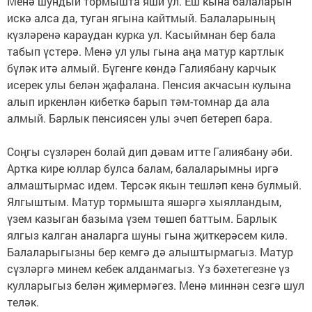
Менә шундый тормышта яши ул. Еш кына балаларын
искә алса да, туган ягына кайтмый. Балаларының
күзләренә караудан курка ул. Касыймнан бер бала
табып үстерә. Менә ул улы гына аңа матур картлык
бүләк итә алмый. Бүгенге көндә Галиябану карчык
исерек улы белән җафалана. Пенсия акчасын кулына
алып иркенлән кибеткә барып тәм-томнар да ала
алмый. Барлык пенсиясен улы эчеп бетереп бара.
Соңгы сүзләрен болай дип дәвам итте Галиябану әби.
Артка кире юллар булса балам, балаларымны иргә
алмаштырмас идем. Терсәк якын тешләп кенә булмый.
Ялгыштым. Матур тормышта яшәргә хыялландым,
үзем казыган базыма үзем төшеп баттым. Барлык
ялгыз калган аналарга шуны гына җиткерәсем килә.
Балаларыгызны бер кемгә дә алыштырмагыз. Матур
сүзләргә минем кебек алданмагыз. Үз бәхетегезне үз
кулларыгыз белән җимермәгез. Менә миннән сезгә шул
теләк.