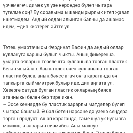
үрчемәгәч, димәк ул үзе нәрсәдер бүлеп чыгара
түгелме соң? Бу соравыма ышандырырлык итеп җавап
ишетмәдем. Андый оядан алынган балны да ашамас
идем, –дип кистереп әйтте ул.
Тәтеш умартачысы Фердинат Вафин да андый оялар
куллануга каршы булып чыкты. Аның фикеренчә,
умарта ояларын төзелештә кулланыла торган пластик
белән ясыйлар. Азык-төлек өчен кулланыла торган
пластик булса, аның бәясе агач ояга караганда өч
тапкырга кыйммәтрәк булыр иде, дип аңлата ул.
Хәзерге сатуда булган пластик ояларның бәясе
агачныкы белән бер тирә икән.
– Эссе көннәрдә бу пластик зарарлы матдәләр бүлеп
чыгара башлый. Ә бал бөтен нәрсәне дә үзенә сеңдерә
торган продукт. Ашап караганда, тәме шул ук булырга
мөмкин, ә зарарын сизмибез. Аны махсус
лабораторияләрдә генә тикшертеп була. Ә алар бездә