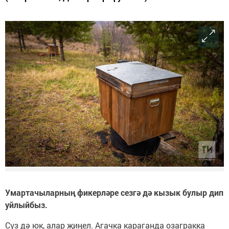
Умартачыларның фикерләре сезгә дә кызык булыр дип
уйлыйбыз.
Сүз дә юк, алар җиңел. Агачка караганда озагракка