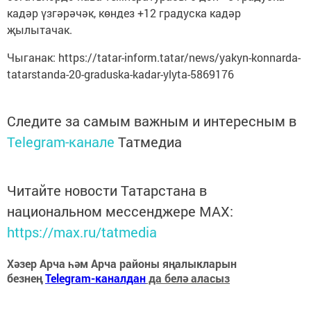
кадәр үзгәрәчәк, көндез +12 градуска кадәр
җылытачак.
Чыганак: https://tatar-inform.tatar/news/yakyn-konnarda-
tatarstanda-20-graduska-kadar-ylyta-5869176
Следите за самым важным и интересным в
Telegram-канале
Татмедиа
Читайте новости Татарстана в
национальном мессенджере MАХ:
https://max.ru/tatmedia
Хәзер Арча һәм Арча районы яңалыкларын
безнең
Telegram-каналдан
да белә аласыз