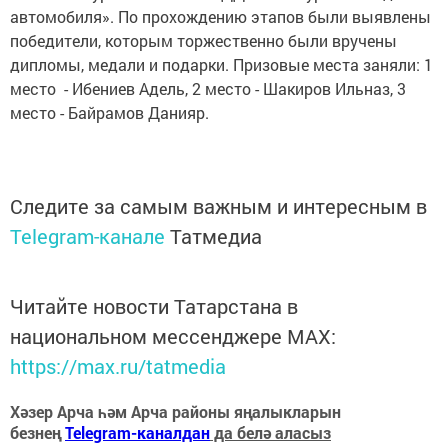
автомобиля». По прохождению этапов были выявлены
победители, которым торжественно были вручены
дипломы, медали и подарки. Призовые места заняли: 1
место - Ибениев Адель, 2 место - Шакиров Ильназ, 3
место - Байрамов Данияр.
Следите за самым важным и интересным в
Telegram-канале
Татмедиа
Читайте новости Татарстана в
национальном мессенджере MАХ:
https://max.ru/tatmedia
Хәзер Арча һәм Арча районы яңалыкларын
безнең
Telegram-каналдан
да белә аласыз