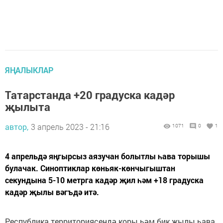
ЯҢАЛЫКЛАР
Татарстанда +20 градуска кадәр
җылыта
автор,
3 апрель 2023 - 21:16
1071
0
1
4 апрельдә яңгырсыз аязучан болытлы һава торышы
булачак. Синоптиклар көньяк-көнчыгыштан
секундына 5-10 метрга кадәр җил һәм +18 градуска
кадәр җылы вәгъдә итә.
Республика территориясендә коры һәм бик җылы һава