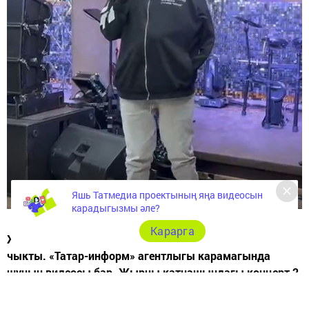
Яшь Татмедиа проектының яңа видеосын
карадыгызмы әле?
Карарга
Җырчы Элвин Грей сәхнәгә сынган кабыргалар белән
чыкты. «Татар-информ» агентлыгы карамагында
шуның видеосы бар. Җырчы катнашындагы концерт 2
апрельдә Чаллы янындагы «Медвежий угол» шәхси
кафесында узарга тиеш иде.