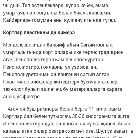
чыдый. Төп өстенлекләре шулар кебек, әмма
умартачылар соңгысы белән бик үк килешми.
Кайберләре гомумән аны куллану ягында түгел.
Кортлар пластикны да кимерә
Менделеевскидан
Вакыйф абый Сәгыйтов
ның
умарталыгында корт оялары ике төрле: традицион
агач, пенополистирол һәм пенополиуретан.
Пенополистирол ояларны ул үзе ясаган.
Пенополиуретаннан эшләнгәнен сатып алган.
Пластмасс әйберләр җитештерү буенча инженер-
технолог булып эшләгәч, бу материалларга карата
аның үз фикере.
– Агач оя буш рамнары белән бергә 11 килограмм.
Кортлар бал белән тутыргач, 35-36 килограммга җитә.
Ә пенополистиролдан эшләнгән оя күпкә җиңел. Аның
каравы агач оялар озаграк хезмәт итә. Шул ук вакытта