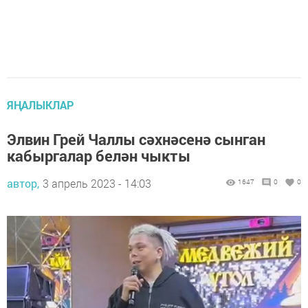
ЯҢАЛЫКЛАР
Элвин Грей Чаллы сәхнәсенә сынган
кабыргалар белән чыкты
автор,
3 апрель 2023 - 14:03
1647
0
0