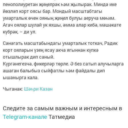
пенополиуретан җиңелрәк һәм җылырак. Миндә ике
йөзләп корт оясы бар. Мондый масштабтагы
умарталык өчен ояның җиңел булуы аеруча мөһим.
Агач оялар шулай ук яхшы, әмма алар кибә, мәшәкате
күбрәк, – ди ул.
Сәнәгать масштабындагы умарталык тоткач, Радик
корт ояларын үзең ясау акча ягыннан күпкә
отышлырак дип саный.
Күргәнегезчә, фикерләр төрле. Ә без сатып алучыларга
ашаган балыбыз сыйфатлы һәм файдалы дип
ышанырга кала.
Чыганак:
Шәһри Казан
Следите за самым важным и интересным в
Telegram-канале
Татмедиа