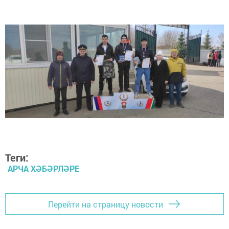
Теги:
АРЧА ХӘБӘРЛӘРЕ
Перейти на страницу новости