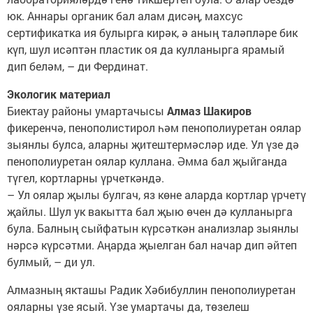
юк. Аннары органик бал алам дисәң, махсус
сертификатка ия булырга кирәк, ә аның таләпләре бик
күп, шул исәптән пластик оя да кулланырга ярамый
дип беләм, – ди Фердинат.
Экологик материал
Биектау районы умартачысы
Алмаз Шакиров
фикеренчә, пенополистирол һәм пенополиуретан оялар
зыянлы булса, аларны җитештермәсләр иде. Ул үзе дә
пенополиуретан оялар куллана. Әмма бал җыйганда
түгел, кортларны үрчеткәндә.
– Ул оялар җылы булгач, яз көне аларда кортлар үрчетү
җайлы. Шул ук вакытта бал җыю өчен дә кулланырга
була. Балның сыйфатын күрсәткән анализлар зыянлы
нәрсә күрсәтми. Аңарда җыелган бал начар дип әйтеп
булмый, – ди ул.
Алмазның якташы Радик Хәбибуллин пенополиуретан
ояларны үзе ясый. Үзе умартачы да, төзелеш