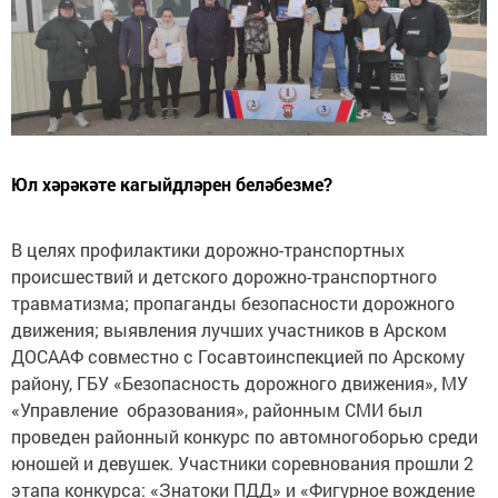
Юл хәрәкәте кагыйдләрен беләбезме?
В целях профилактики дорожно-транспортных
происшествий и детского дорожно-транспортного
травматизма; пропаганды безопасности дорожного
движения; выявления лучших участников в Арском
ДОСААФ совместно с Госавтоинспекцией по Арскому
району, ГБУ «Безопасность дорожного движения», МУ
«Управление образования», районным СМИ был
проведен районный конкурс по автомногоборью среди
юношей и девушек. Участники соревнования прошли 2
этапа конкурса: «Знатоки ПДД» и «Фигурное вождение