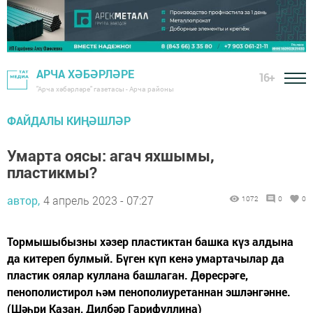
АРЧА ХӘБӘРЛӘРЕ
16+
"Арча хәбәрләре" газетасы - Арча районы
ФАЙДАЛЫ КИҢӘШЛӘР
Умарта оясы: агач яхшымы,
пластикмы?
автор,
4 апрель 2023 - 07:27
1072
0
0
Тормышыбызны хәзер пластиктан башка күз алдына
да китереп булмый. Бүген күп кенә умартачылар да
пластик оялар куллана башлаган. Дөресрәге,
пенополистирол һәм пенополиуретаннан эшләнгәнне.
(Шәһри Казан, Дилбәр Гарифуллина)