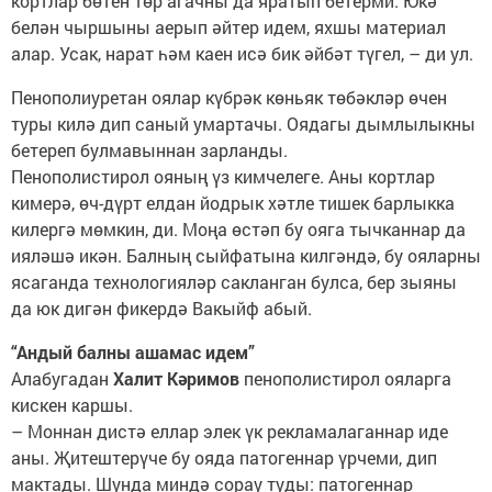
кортлар бөтен төр агачны да яратып бетерми. Юкә
белән чыршыны аерып әйтер идем, яхшы материал
алар. Усак, нарат һәм каен исә бик әйбәт түгел, – ди ул.
Пенополиуретан оялар күбрәк көньяк төбәкләр өчен
туры килә дип саный умартачы. Оядагы дымлылыкны
бетереп булмавыннан зарланды.
Пенополистирол ояның үз кимчелеге. Аны кортлар
кимерә, өч-дүрт елдан йодрык хәтле тишек барлыкка
килергә мөмкин, ди. Моңа өстәп бу ояга тычканнар да
ияләшә икән. Балның сыйфатына килгәндә, бу ояларны
ясаганда технологияләр сакланган булса, бер зыяны
да юк дигән фикердә Вакыйф абый.
“Андый балны ашамас идем”
Алабугадан
Халит Кәримов
пенополистирол ояларга
кискен каршы.
– Моннан дистә еллар элек үк рекламалаганнар иде
аны. Җитештерүче бу ояда патогеннар үрчеми, дип
мактады. Шунда миндә сорау туды: патогеннар