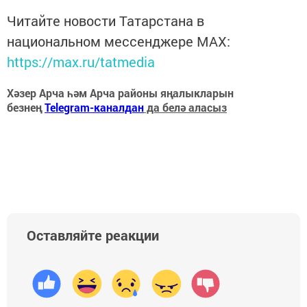
Читайте новости Татарстана в
национальном мессенджере MАХ:
https://max.ru/tatmedia
Хәзер Арча һәм Арча районы яңалыкларын
безнең
Telegram-каналдан
да белә аласыз
Оставляйте реакции