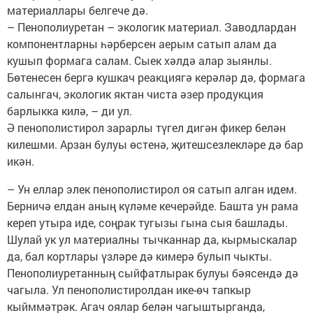
материаллары белгече дә.
– Пенополиуретан – экологик материал. Заводлардан
компонентларны һәрберсен аерым сатып алам да
кушып формага салам. Сыек хәлдә алар зыянлы.
Бөтенесен бергә кушкач реакциягә керәләр дә, формага
салынгач, экологик яктан чиста әзер продукция
барлыкка килә, – ди ул.
Ә пенополистирол зарарлы түгел дигән фикер белән
килешми. Арзан булуы өстенә, җитешсезлекләре дә бар
икән.
– Ун еллар элек пенополистирол оя сатып алган идем.
Берничә елдан аның күләме кечерәйде. Башта ун рама
кереп утыра иде, соңрак тугызы гына сыя башлады.
Шулай ук ул материалны тычканнар да, кырмыскалар
да, бал кортлары үзләре дә кимерә булып чыкты.
Пенополиуретанның сыйфатлырак булуы бәясендә дә
чагыла. Ул пенополистиролдан ике-өч тапкыр
кыйммәтрәк. Агач оялар белән чагыштырганда,