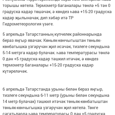
торышы көтелә. Термометр баганалары төнлә +5 тән 0
градуска кадәр төшәчәк, ә көндез һава +15-20 градуска
кадәр җылыначак, дип хәбәр итә ТР
Гидрометеорология үзәге.
5 апрельдә Татарстанның күпчелек районнарында
бераз яңгыр явачак. Көньяк-көнчыгыштан төньяк-
көнбатышка үзгәрүчән җил исәчәк, тизлеге секундына
5-14 метрга кадәр булачак. һава температурасы төнлә
0 дән +5 градуска кадәр тәшкил итәчәк, ә көндез
термометр баганалары +15-20 градуска кадәр
күтәреләчәк.
6 апрельдә Татарстанда урыны белән бераз яңгыр,
тизлеге секундына 6-11 метр (урыны белән секундына
14 метр булачак) тәшкил итәчәк төньяк-көнбатыштан
төньяк-көнчыгышка үзгәрүчән җил көтелә. Төнге
сәгатьләрдә һава температурасы 0 дән +5 градуска