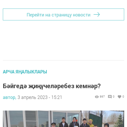
Перейти на страницу новости
АРЧА ЯҢАЛЫКЛАРЫ
Бәйгедә җиңүчеләребез кемнәр?
автор,
3 апрель 2023 - 15:21
867
0
0