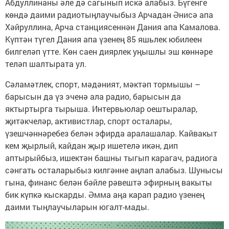
Абдуллинаны әле дә сагынып искә алабыз. Бүгенге
көндә даими радиотыңлаучыбыз Арчадан Әнисә апа
Хәйруллина, Арча станциясеннән Дания апа Камалова.
Күптән түгел Дания апа үзенең 85 яшьлек юбилеен
билгеләп үтте. Көн саен диярлек уңышлы эш көннәре
теләп шалтырата ул.
Сәламәтлек, спорт, мәдәният, мәктәп тормышы –
барысын да үз эченә ала радио, барысын да
яктыртырга тырыша. Интервьюлар оештыралар,
җитәкчеләр, активистлар, спорт осталары,
үзешчәннәребез белән эфирда аралашалар. Кайвакыт
кем җырлый, кайдан җыр ишетелә икән, дип
аптырыйбыз, ишектән башны тыгып карагач, радиога
сәнгать осталарыбыз килгәнне аңлап алабыз. Шунысы
гына, финанс белән бәйле рәвештә эфирның вакыты
бик күпкә кыскарды. Әмма аңа карап радио үзенең
даими тыңлаучыларын югалт-мады.