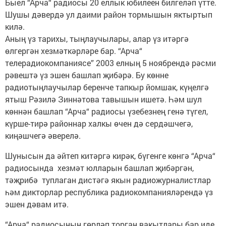
Быел “Арча“ радиосы 20 еллык юбилеен билгеләп үтте.
Шушы дәвердә ул даими район тормышын яктыртып
килә.
Аның үз тарихы, тыңлаучылары, алар үз итәргә
өлгергән хезмәткәрләре бар. “Арча“
телерадиокомпаниясе” 2003 елның 5 ноябрендә рәсми
рәвештә үз эшен башлап җибәрә. Бу көнне
радиотыңлаучылар беренче тапкыр йомшак, күңелгә
ятыш Рәзилә Зиннәтова тавышын ишетә. Һәм шул
көннән башлап “Арча“ радиосы үзебезнең генә түгел,
күрше-тирә районнар халкы өчен дә сердәшчегә,
киңәшчегә әверелә.
Шунысын да әйтеп китәргә кирәк, бүгенге көнгә “Арча“
радиосында хезмәт юлларын башлап җибәргән,
тәҗрибә туплаган дистәгә якын радиожурналистлар
һәм дикторлар республика радиокомпанияләрендә үз
эшен дәвам итә.
“Арча“ радиосының гөрләп торган вакытлары бар иде.