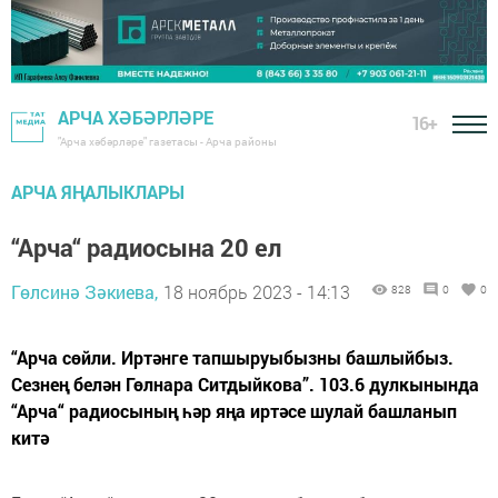
АРЧА ХӘБӘРЛӘРЕ
16+
"Арча хәбәрләре" газетасы - Арча районы
АРЧА ЯҢАЛЫКЛАРЫ
“Арча“ радиосына 20 ел
Гөлсинә Зәкиева,
18 ноябрь 2023 - 14:13
828
0
0
“Арча сөйли. Иртәнге тапшыруыбызны башлыйбыз.
Сезнең белән Гөлнара Ситдыйкова”. 103.6 дулкынында
“Арча“ радиосының һәр яңа иртәсе шулай башланып
китә