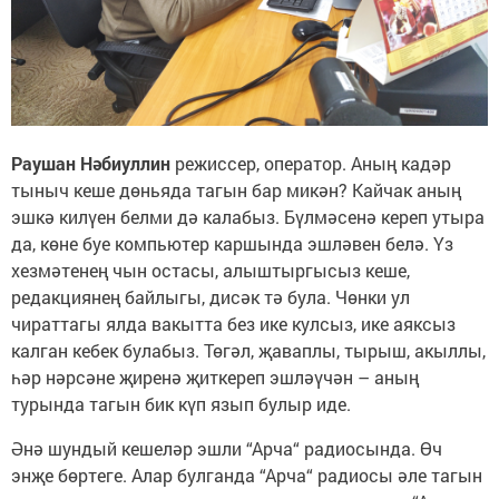
Раушан Нәбиуллин
режиссер, оператор. Аның кадәр
тыныч кеше дөньяда тагын бар микән? Кайчак аның
эшкә килүен белми дә калабыз. Бүлмәсенә кереп утыра
да, көне буе компьютер каршында эшләвен белә. Үз
хезмәтенең чын остасы, алыштыргысыз кеше,
редакциянең байлыгы, дисәк тә була. Чөнки ул
чираттагы ялда вакытта без ике кулсыз, ике аяксыз
калган кебек булабыз. Төгәл, җаваплы, тырыш, акыллы,
һәр нәрсәне җиренә җиткереп эшләүчән – аның
турында тагын бик күп язып булыр иде.
Әнә шундый кешеләр эшли “Арча“ радиосында. Өч
энҗе бөртеге. Алар булганда “Арча“ радиосы әле тагын