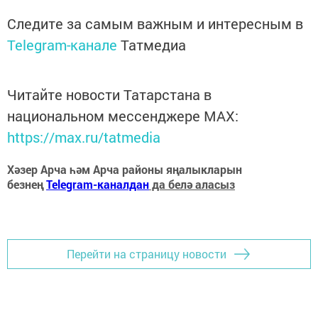
Следите за самым важным и интересным в
Telegram-канале
Татмедиа
Читайте новости Татарстана в
национальном мессенджере MАХ:
https://max.ru/tatmedia
Хәзер Арча һәм Арча районы яңалыкларын
безнең
Telegram-каналдан
да белә аласыз
Перейти на страницу новости