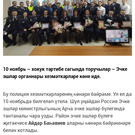
10 ноябрь – хокук тәртибе сагында торучылар – Эчке
эшләр органнары хезмәткәрләре көне иде.
Бу полиция хезмәткәрләренең һөнәри бәйрәме. Ул ел да
10 ноябрьдә билгеләп үтелә. Шул уңайдан Россия Эчке
эшләр министрлыгының Арча эчке эшләр бүлегендә
тантаналы чара узды. Район эчке эшләр бүлеге
җитәкчесе
Айдар Баһавиев
аларны һөнәри бәйрәмнәре
белән котлады.