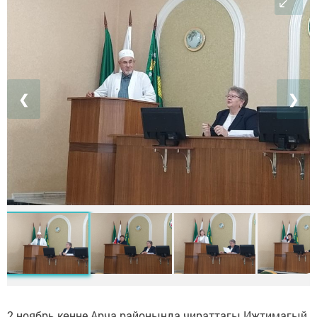
❮
❯
2 ноябрь көнне Арча районында чираттагы Иҗтимагый