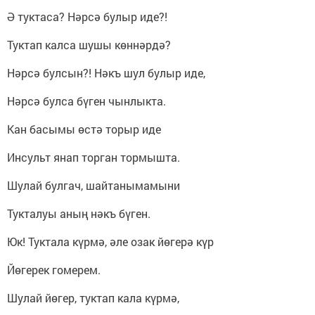
Ә туктаса? Нәрсә булыр иде?!
Туктап калса шушы көннәрдә?
Нәрсә булсын?! Нәкъ шул булыр иде,
Нәрсә булса бүген чынлыкта.
Кан басымы өстә торыр иде
Инсульт янап торган тормышта.
Шулай булгач, шайтанымамыни
Тукталуы аның нәкъ бүген.
Юк! Туктала күрмә, әле озак йөгерә күр
Йөгерек гомерем.
Шулай йөгер, туктап кала күрмә,