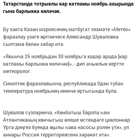
Татарстанда тотрыклы кар катламы ноябрь ахырында
гына барлыкка киләчәк.
Бу хакта Казан мэриясенең матбугат хезмәте «Метео»
фаразлау үзәге җитәкчесе Александр Шуваловка
сылтама белән хәбәр итә.
«Якынча 25 ноябрьдән 30 ноябрьгә кадәр арада [кар
катламы барлыкка киләчәк]», - дип ачыклык кертте
метеоролог.
Синоптик фаразлавынча, республикада 0дән түбән
температура ноябрьнең икенче яртысында була.
Шувалов сүзләренчә, «Көнбатыш Европа һәм
Атлантиканың көнчыгыш өлеше өстендәге циклоннар
Урта диңгез буенда җылы һава насосы ролен үти», ул
аннары Россия территориясенә хәрәкәт итә».