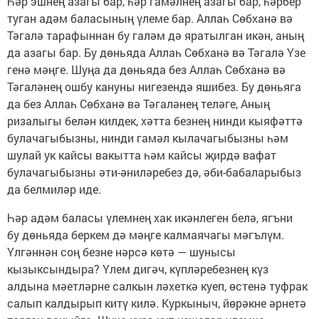
Һәр эшнең азагы бар, һәр гамәлнең азагы бар, һәрбер
туган адәм баласының үлеме бар. Аллаһ Сөбханә вә
Тәгалә тарафыннан бу галәм дә яратылган икән, аның
да азагы бар. Бу дөньяда Аллаһ Сөбханә вә Тәгалә Үзе
генә мәңге. Шуңа да дөньяда без Аллаһ Сөбханә вә
Тәгаләнең ошбу кануны нигезендә яшибез. Бу дөньяга
да без Аллаһ Сөбханә вә Тәгаләнең теләге, Аның
ризалыгы белән килдек, хәтта безнең нинди кыяфәттә
булачагыбызны, нинди гамәл кылачагыбызны һәм
шулай ук кайсы вакытта һәм кайсы җирдә вафат
булачагыбызны әти-әниләребез дә, әби-бабаларыбыз
да белмиләр иде.
Һәр адәм баласы үлемнең хак икәнлеген белә, ягъни
бу дөньяда беркем дә мәңге калмаячагы мәгълүм.
Үлгәннән соң безне нәрсә көтә — шунысы
кызыксындыра? Үлем дигәч, күпләребезнең күз
алдына мәетләрне салкын ләхеткә куеп, өстенә туфрак
салып калдырып китү килә. Куркыныч, йөрәкне әрнетә