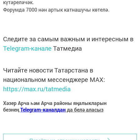
күтәреләчәк.
Форумда 7000 нән артык катнашучы көтелә.
Следите за самым важным и интересным в
Telegram-канале
Татмедиа
Читайте новости Татарстана в
национальном мессенджере MАХ:
https://max.ru/tatmedia
Хәзер Арча һәм Арча районы яңалыкларын
безнең
Telegram-каналдан
да белә аласыз