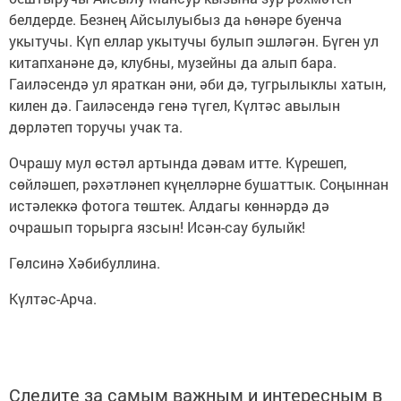
белдерде. Безнең Айсылуыбыз да һөнәре буенча
укытучы. Күп еллар укытучы булып эшләгән. Бүген ул
китапханәне дә, клубны, музейны да алып бара.
Гаиләсендә ул яраткан әни, әби дә, тугрылыклы хатын,
килен дә. Гаиләсендә генә түгел, Күлтәс авылын
дөрләтеп торучы учак та.
Очрашу мул өстәл артында дәвам итте. Күрешеп,
сөйләшеп, рәхәтләнеп күңелләрне бушаттык. Соңыннан
истәлеккә фотога төштек. Алдагы көннәрдә дә
очрашып торырга язсын! Исән-сау булыйк!
Гөлсинә Хәбибуллина.
Күлтәс-Арча.
Следите за самым важным и интересным в