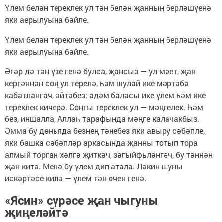
Үлем белән тереклек ул тән белән җанның берләшүенә
яки аерылуына бәйле.
Үлем белән тереклек ул тән белән җанның берләшүенә
яки аерылуына бәйле.
Әгәр дә тән үзе генә булса, җансыз — ул мәет, җан
кергәннән соң ул терелә, һәм шулай ике мәртәбә
кабатлангач, әйтәбез: адәм баласы ике үлем һәм ике
тереклек кичерә. Соңгы тереклек ул — мәңгелек. Һәм
без, иншалла, Аллаһ тарафында мәңге калачакбыз.
Әмма бу дөньяда безнең тәнебез яки авыру сәбәпле,
яки башка сәбәпләр аркасында җанны тотып тора
алмый торган хәлгә җиткәч, зәгыйфьләнгәч, бу тәннән
җан китә. Менә бу үлем дип атала. Ләкин шуны
искәртәсе килә — үлем тән өчен генә.
«Ясин» сүрәсе җан чыгуны
җиңеләйтә