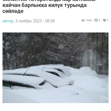
кайчан барлыкка килүе турында
сөйләде
автор,
3 ноябрь 2023 - 08:38
1949
0
0