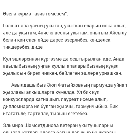
Өзелә күрмә газиз гомерем”.
Гөлшат апа үзенең укыган, укыткан еларын искә алып,
әле дә укытам, 4нче классны укытам, оныгым Айсылу
белән көн саен өйдә дәрес әзерлибез, көндәлек
тикшерәбез, диде.
Кул эшләреннән күргәзмә дә оештырылган иде. Анда
авылыбызның уңган куллы апаларыбызның күңел
җылысын биреп чиккән, бәйләгән эшләре урнашкан.
Авылдашыбыз Әюп Фатыйховның гармунда уйнап
җырлавы алкышларга күмелде. Ул бик күп
конкурсларда катнашып, лауреат исеме алып,
дипломнарга ия булган җырчы, гармунчыбыз. Бик
итагәтьле, тәртипле, тырыш егетебез.
Эльмира Шәмсетдинова ветеран укытучыларны
олылап, котлап, аларга багышлап җыр башкарды.