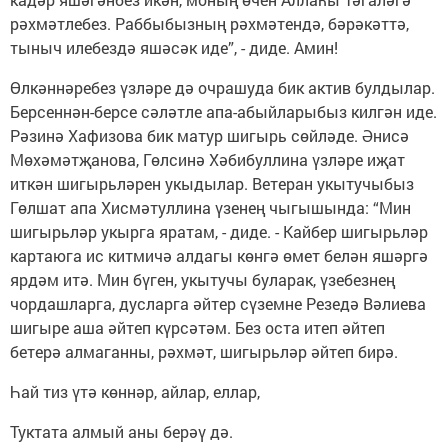
рәхмәтлебез. Раббыбызның рәхмәтендә, бәрәкәттә,
тыныч илебездә яшәсәк иде”, - диде. Амин!
Өлкәннәребез үзләре дә очрашуда бик актив булдылар.
Берсеннән-берсе сәләтле апа-абыйларыбыз килгән иде.
Рәзинә Хафизова бик матур шигырь сөйләде. Әнисә
Мөхәмәтҗанова, Гөлсинә Хәбибуллина үзләре иҗат
иткән шигырьләрен укыдылар. Ветеран укытучыбыз
Гөлшат апа Хисмәтуллина үзенең чыгышында: “Мин
шигырьләр укырга яратам, - диде. - Кайбер шигырьләр
картаюга ис китмичә алдагы көнгә өмет белән яшәргә
ярдәм итә. Мин бүген, укытучы буларак, үзебезнең
чордашларга, дусларга әйтер сүземне Резедә Вәлиева
шигыре аша әйтеп күрсәтәм. Без оста итеп әйтеп
бетерә алмаганны, рәхмәт, шигырьләр әйтеп бирә.
Һай тиз үтә көннәр, айлар, еллар,
Туктата алмый аны берәү дә.