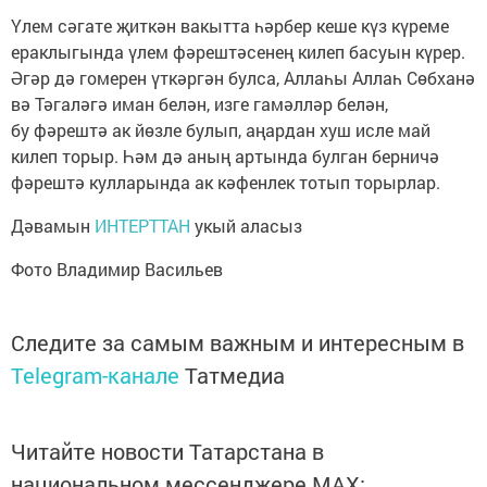
Үлем сәгате җиткән вакытта һәрбер кеше күз күреме
ераклыгында үлем фәрештәсенең килеп басуын күрер.
Әгәр дә гомерен үткәргән булса, Аллаһы Аллаһ Сөбханә
вә Тәгаләгә иман белән, изге гамәлләр белән,
бу фәрештә ак йөзле булып, аңардан хуш исле май
килеп торыр. Һәм дә аның артында булган берничә
фәрештә кулларында ак кәфенлек тотып торырлар.
Дәвамын
ИНТЕРТТАН
укый аласыз
Фото Владимир Васильев
Следите за самым важным и интересным в
Telegram-канале
Татмедиа
Читайте новости Татарстана в
национальном мессенджере MАХ: