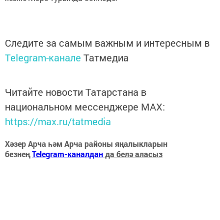
Следите за самым важным и интересным в
Telegram-канале
Татмедиа
Читайте новости Татарстана в
национальном мессенджере MАХ:
https://max.ru/tatmedia
Хәзер Арча һәм Арча районы яңалыкларын
безнең
Telegram-каналдан
да белә аласыз