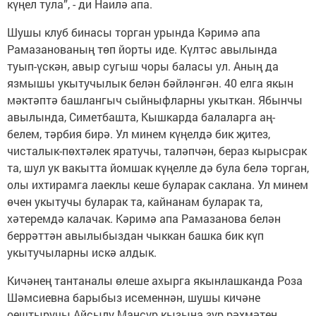
күңел тула”, - ди Наилә апа.
Шушы клуб бинасы торган урында Кәримә апа
Рамазанованың төп йорты иде. Күлтәс авылында
туып-үскән, авыр сугыш чоры баласы ул. Аның да
язмышы укытучылык белән бәйләнгән. 40 елга якын
мәктәптә башлангыч сыйныфларны укыткан. Ябынчы
авылында, Симетбашта, Кышкарда балаларга аң-
белем, тәрбия бирә. Ул минем күңелдә бик җитез,
чисталык-пөхтәлек яратучы, таләпчән, бераз кырысрак
та, шул ук вакытта йомшак күңелле дә була белә торган,
олы ихтирамга лаеклы кеше буларак саклана. Ул минем
өчен укытучы буларак та, кайнанам буларак та,
хәтеремдә калачак. Кәримә апа Рамазанова белән
беррәттән авылыбыздан чыккан башка бик күп
укытучыларны искә алдык.
Кичәнең тантаналы өлеше ахырга якынлашканда Роза
Шәмсиевна барыбыз исеменнән, шушы кичәне
оештыручы Айсылу Мансур кызына зур рәхмәтен