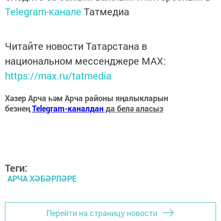
Telegram-канале
Татмедиа
Читайте новости Татарстана в
национальном мессенджере MАХ:
https://max.ru/tatmedia
Хәзер Арча һәм Арча районы яңалыкларын
безнең
Telegram-каналдан
да белә аласыз
Теги:
АРЧА ХӘБӘРЛӘРЕ
Перейти на страницу новости