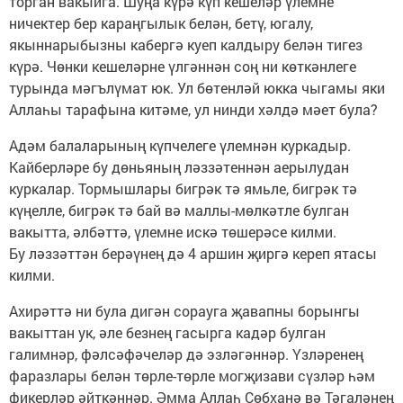
торган вакыйга. Шуңа күрә күп кешеләр үлемне
ничектер бер караңгылык белән, бетү, югалу,
якыннарыбызны кабергә куеп калдыру белән тигез
күрә. Чөнки кешеләрне үлгәннән соң ни көткәнлеге
турында мәгълүмат юк. Ул бөтенләй юкка чыгамы яки
Аллаһы тарафына китәме, ул нинди хәлдә мәет була?
Адәм балаларының күпчелеге үлемнән куркадыр.
Кайберләре бу дөньяның ләззәтеннән аерылудан
куркалар. Тормышлары бигрәк тә ямьле, бигрәк тә
күңелле, бигрәк тә бай вә маллы-мөлкәтле булган
вакытта, әлбәттә, үлемне искә төшерәсе килми.
Бу ләззәттән берәүнең дә 4 аршин җиргә кереп ятасы
килми.
Ахирәттә ни була дигән сорауга җавапны борынгы
вакыттан ук, әле безнең гасырга кадәр булган
галимнәр, фәлсәфәчеләр дә эзләгәннәр. Үзләренең
фаразлары белән төрле-төрле могҗизави сүзләр һәм
фикерләр әйткәннәр. Әмма Аллаһ Сөбханә вә Тәгаләнең