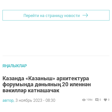
Перейти на страницу новости
ЯҢАЛЫКЛАР
Казанда «Казаныш» архитектура
форумында дөньяның 20 иленнән
вәкилләр катнашачак
автор,
3 ноябрь 2023 - 08:30
1094
0
0