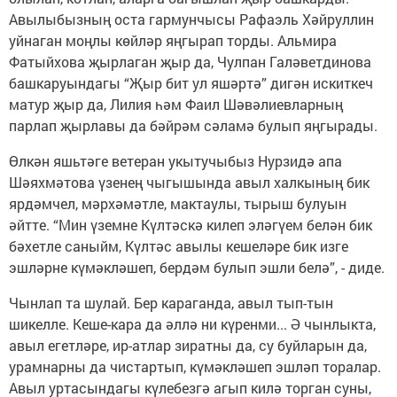
Авылыбызның оста гармунчысы Рафаэль Хәйруллин
уйнаган моңлы көйләр яңгырап торды. Альмира
Фатыйхова җырлаган җыр да, Чулпан Галәветдинова
башкаруындагы “Җыр бит ул яшәртә” дигән искиткеч
матур җыр да, Лилия һәм Фаил Шәвәлиевларның
парлап җырлавы да бәйрәм сәламә булып яңгырады.
Өлкән яшьтәге ветеран укытучыбыз Нурзидә апа
Шәяхмәтова үзенең чыгышында авыл халкының бик
ярдәмчел, мәрхәмәтле, мактаулы, тырыш булуын
әйтте. “Мин үземне Күлтәскә килеп эләгүем белән бик
бәхетле саныйм, Күлтәс авылы кешеләре бик изге
эшләрне күмәкләшеп, бердәм булып эшли белә”, - диде.
Чынлап та шулай. Бер караганда, авыл тып-тын
шикелле. Кеше-кара да әллә ни күренми... Ә чынлыкта,
авыл егетләре, ир-атлар зиратны да, су буйларын да,
урамнарны да чистартып, күмәкләшеп эшләп торалар.
Авыл уртасындагы күлебезгә агып килә торган суны,