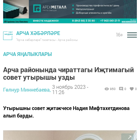
АРЧА ХӘБӘРЛӘРЕ
16+
"Арча хәбәрләре" газетасы - Арча районы
АРЧА ЯҢАЛЫКЛАРЫ
Арча районында чираттагы Иҗтимагый
совет утырышы узды
3 ноябрь 2023 -
Гөлнур Миннебаева,
950
0
0
11:26
Утырышны совет җитәкчесе Надия Мифтахетдинова
алып барды.