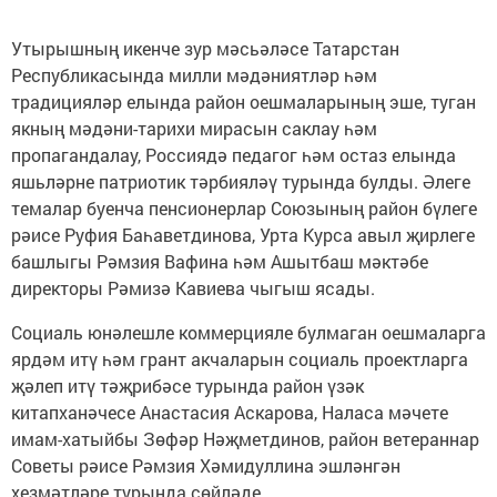
Утырышның икенче зур мәсьәләсе Татарстан
Республикасында милли мәдәниятләр һәм
традицияләр елында район оешмаларының эше, туган
якның мәдәни-тарихи мирасын саклау һәм
пропагандалау, Россиядә педагог һәм остаз елында
яшьләрне патриотик тәрбияләү турында булды. Әлеге
темалар буенча пенсионерлар Союзының район бүлеге
рәисе Руфия Баһаветдинова, Урта Курса авыл җирлеге
башлыгы Рәмзия Вафина һәм Ашытбаш мәктәбе
директоры Рәмизә Кавиева чыгыш ясады.
Социаль юнәлешле коммерцияле булмаган оешмаларга
ярдәм итү һәм грант акчаларын социаль проектларга
җәлеп итү тәҗрибәсе турында район үзәк
китапханәчесе Анастасия Аскарова, Наласа мәчете
имам-хатыйбы Зөфәр Нәҗметдинов, район ветераннар
Советы рәисе Рәмзия Хәмидуллина эшләнгән
хезмәтләре турында сөйләде.