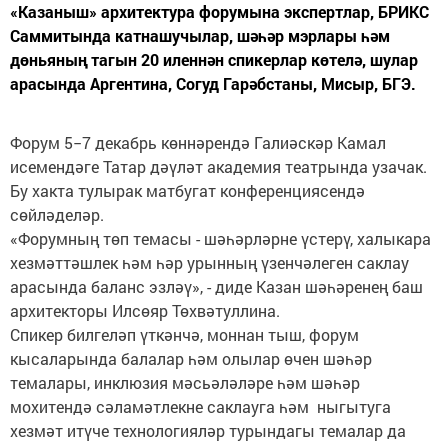
«Казаныш» архитектура форумына экспертлар, БРИКС
Саммитында катнашучылар, шәһәр мэрлары һәм
дөньяның тагын 20 иленнән спикерлар көтелә, шулар
арасында Аргентина, Согуд Гарәбстаны, Мисыр, БГЭ.
Форум 5−7 декабрь көннәрендә Галиәскәр Камал
исемендәге Татар дәүләт академия театрында узачак.
Бу хакта тулырак матбугат конференциясендә
сөйләделәр.
«Форумның төп темасы - шәһәрләрне үстерү, халыкара
хезмәттәшлек һәм һәр урынның үзенчәлеген саклау
арасында баланс эзләү», - диде Казан шәһәренең баш
архитекторы Илсөяр Төхвәтуллина.
Спикер билгеләп үткәнчә, моннан тыш, форум
кысаларында балалар һәм олылар өчен шәһәр
темалары, инклюзия мәсьәләләре һәм шәһәр
мохитендә сәламәтлекне саклауга һәм ныгытуга
хезмәт итүче технологияләр турындагы темалар да