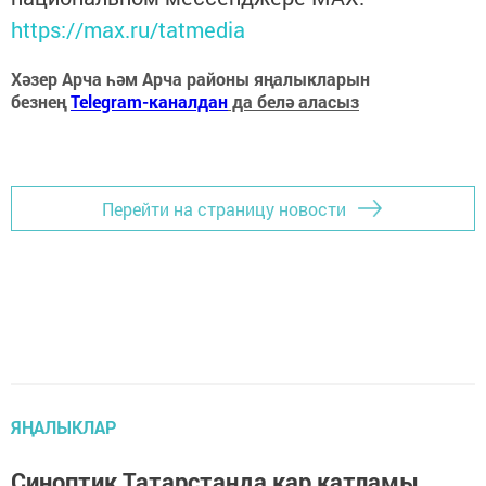
https://max.ru/tatmedia
Хәзер Арча һәм Арча районы яңалыкларын
безнең
Telegram-каналдан
да белә аласыз
Перейти на страницу новости
ЯҢАЛЫКЛАР
Синоптик Татарстанда кар катламы