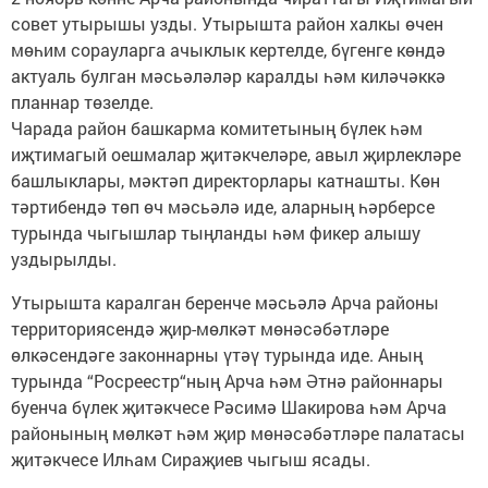
совет утырышы узды. Утырышта район халкы өчен
мөһим сорауларга ачыклык кертелде, бүгенге көндә
актуаль булган мәсьәләләр каралды һәм киләчәккә
планнар төзелде.
Чарада район башкарма комитетының бүлек һәм
иҗтимагый оешмалар җитәкчеләре, авыл җирлекләре
башлыклары, мәктәп директорлары катнашты. Көн
тәртибендә төп өч мәсьәлә иде, аларның һәрберсе
турында чыгышлар тыңланды һәм фикер алышу
уздырылды.
Утырышта каралган беренче мәсьәлә Арча районы
территориясендә җир-мөлкәт мөнәсәбәтләре
өлкәсендәге законнарны үтәү турында иде. Аның
турында “Росреестр“ның Арча һәм Әтнә районнары
буенча бүлек җитәкчесе Рәсимә Шакирова һәм Арча
районының мөлкәт һәм җир мөнәсәбәтләре палатасы
җитәкчесе Илһам Сираҗиев чыгыш ясады.