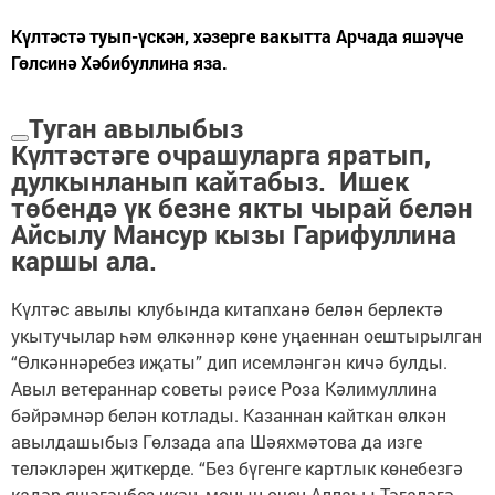
Күлтәстә туып-үскән, хәзерге вакытта Арчада яшәүче
Гөлсинә Хәбибуллина яза.
Туган авылыбыз
Күлтәстәге очрашуларга яратып,
дулкынланып кайтабыз. Ишек
төбендә үк безне якты чырай белән
Айсылу Мансур кызы Гарифуллина
каршы ала.
Күлтәс авылы клубында китапханә белән берлектә
укытучылар һәм өлкәннәр көне уңаеннан оештырылган
“Өлкәннәребез иҗаты” дип исемләнгән кичә булды.
Авыл ветераннар советы рәисе Роза Кәлимуллина
бәйрәмнәр белән котлады. Казаннан кайткан өлкән
авылдашыбыз Гөлзада апа Шәяхмәтова да изге
теләкләрен җиткерде. “Без бүгенге картлык көнебезгә
кадәр яшәгәнбез икән, моның өчен Аллаһы Тәгаләгә