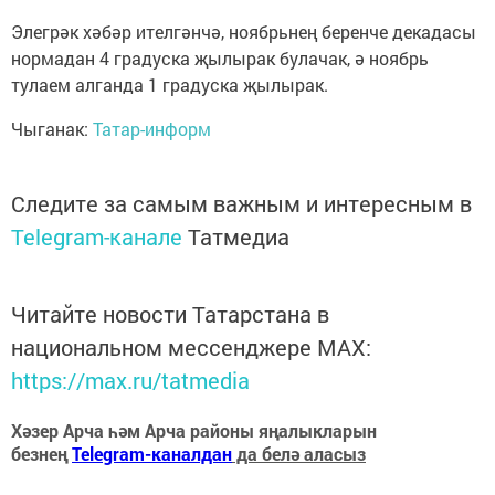
Элегрәк хәбәр ителгәнчә, ноябрьнең беренче декадасы
нормадан 4 градуска җылырак булачак, ә ноябрь
тулаем алганда 1 градуска җылырак.
Чыганак:
Татар-информ
Следите за самым важным и интересным в
Telegram-канале
Татмедиа
Читайте новости Татарстана в
национальном мессенджере MАХ:
https://max.ru/tatmedia
Хәзер Арча һәм Арча районы яңалыкларын
безнең
Telegram-каналдан
да белә аласыз