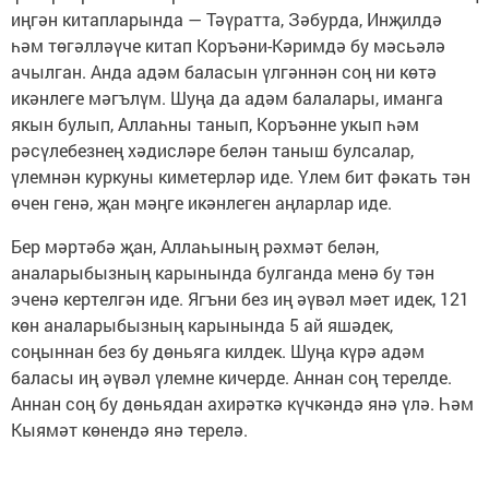
иңгән китапларында — Тәүратта, Зәбурда, Инҗилдә
һәм төгәлләүче китап Коръәни-Кәримдә бу мәсьәлә
ачылган. Анда адәм баласын үлгәннән соң ни көтә
икәнлеге мәгълүм. Шуңа да адәм балалары, иманга
якын булып, Аллаһны танып, Коръәнне укып һәм
рәсүлебезнең хәдисләре белән таныш булсалар,
үлемнән куркуны киметерләр иде. Үлем бит фәкать тән
өчен генә, җан мәңге икәнлеген аңларлар иде.
Бер мәртәбә җан, Аллаһының рәхмәт белән,
аналарыбызның карынында булганда менә бу тән
эченә кертелгән иде. Ягъни без иң әүвәл мәет идек, 121
көн аналарыбызның карынында 5 ай яшәдек,
соңыннан без бу дөньяга килдек. Шуңа күрә адәм
баласы иң әүвәл үлемне кичерде. Аннан соң терелде.
Аннан соң бу дөньядан ахирәткә күчкәндә янә үлә. Һәм
Кыямәт көнендә янә терелә.