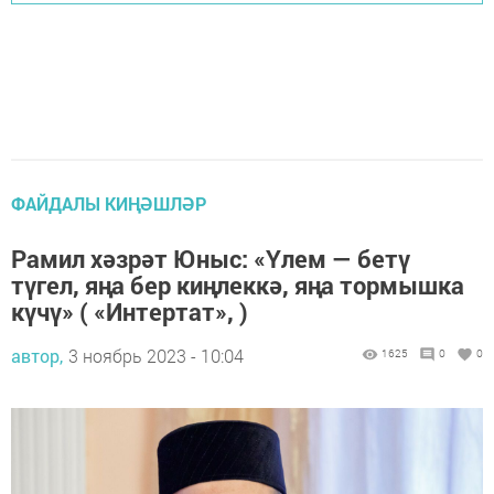
ФАЙДАЛЫ КИҢӘШЛӘР
Рамил хәзрәт Юныс: «Үлем — бетү
түгел, яңа бер киңлеккә, яңа тормышка
күчү» ( «Интертат», )
автор,
3 ноябрь 2023 - 10:04
1625
0
0