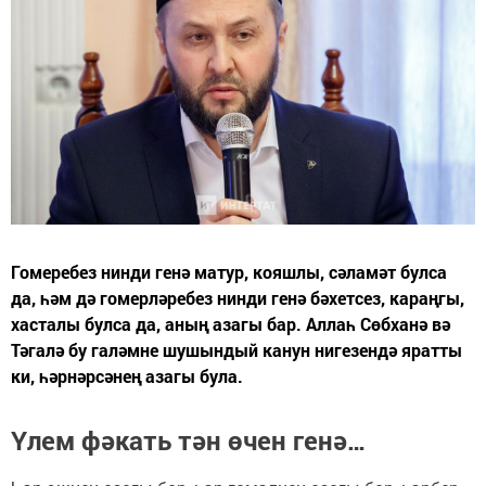
Гомеребез нинди генә матур, кояшлы, сәламәт булса
да, һәм дә гомерләребез нинди генә бәхетсез, караңгы,
хасталы булса да, аның азагы бар. Аллаһ Сөбханә вә
Тәгалә бу галәмне шушындый канун нигезендә яратты
ки, һәрнәрсәнең азагы була.
Үлем фәкать тән өчен генә…