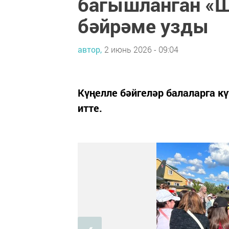
багышланган «Ш
бәйрәме узды
автор,
2 июнь 2026 - 09:04
Күңелле бәйгеләр балаларга к
итте.