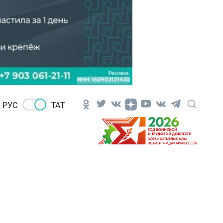
РУС
ТАТ