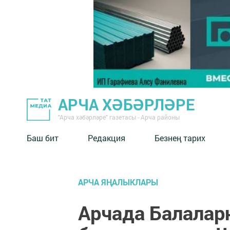
АРЧА ХӘБӘРЛӘРЕ
"Арча хәбәрләре" газетасы - Арча районы
Баш бит
Редакция
Безнең тарих
АРЧА ЯҢАЛЫКЛАРЫ
Арчада Балалар