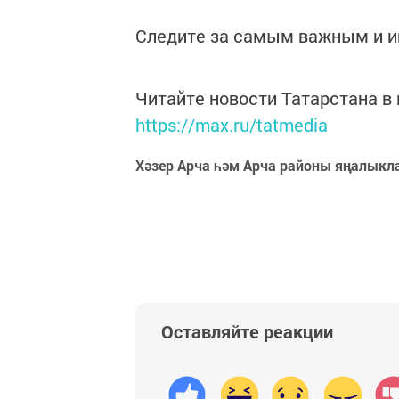
Следите за самым важным и 
Читайте новости Татарстана 
https://max.ru/tatmedia
Хәзер Арча һәм Арча районы яңалыкл
Оставляйте реакции