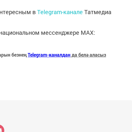
интересным в
Telegram-канале
Татмедиа
в национальном мессенджере MАХ:
арын безнең
Telegram-каналдан
да белә аласыз