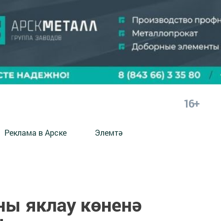
16+
Реклама в Арске
Элемтә
ны яклау көненә