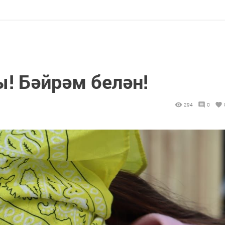
! Бәйрәм белән!
294
0