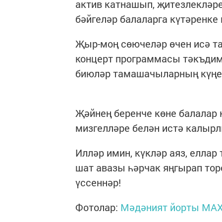
актив катнашып, җитезлекләр
бәйгеләр балаларга күтәренке
Җыр-моң сөючеләр өчен исә т
концерт программасы тәкъдим 
биюләр тамашачыларның күңел
Җәйнең беренче көне балалар 
мизгелләре белән истә калырл
Илләр имин, күкләр аяз, елла
шат авазы һәрчак яңгырап тор
үссеннәр!
Фотолар:
Мәдәният йорты МАХ