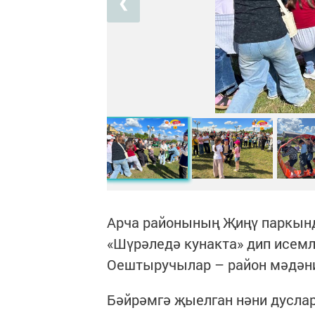
❮
Арча районының Җиңү паркынд
«Шүрәледә кунакта» дип исемл
Оештыручылар – район мәдәни
Бәйрәмгә җыелган нәни дусла