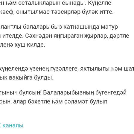
ен һәм осталыкларын сынады. Күңелле
 кәеф, онытылмас тәэсирләр бүләк итте.
алантлы балаларыбыз катнашында матур
ителде. Сәхнәдән яңгыраган җырлар, дәртле
енә хуш килде.
күңелендә үзенең гүзәллеге, яктылыгы һәм ша
ык вакыйга булды.
р тыныч булсын! Балаларыбызның бүгенгедәй
сын, алар бәхетле һәм сәламәт булып
 каналы