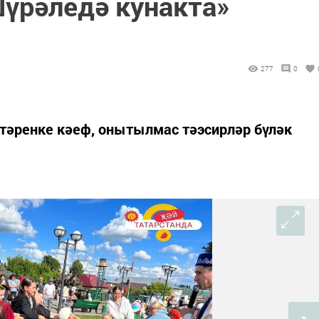
үрәледә кунакта»
277
0
үтәренке кәеф, онытылмас тәэсирләр бүләк