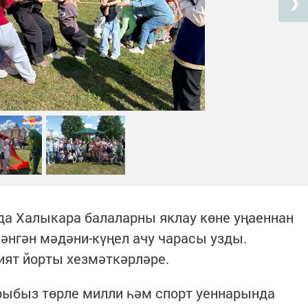
❯
а Халыкара балаларны яклау көне уңаеннан
әнгән мәдәни-күңел ачу чарасы узды.
ят йорты хезмәткәрләре.
рыбыз төрле милли һәм спорт уеннарында