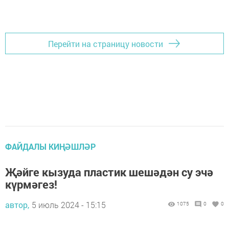
Перейти на страницу новости
ФАЙДАЛЫ КИҢӘШЛӘР
Җәйге кызуда пластик шешәдән су эчә
күрмәгез!
автор,
5 июль 2024 - 15:15
1075
0
0