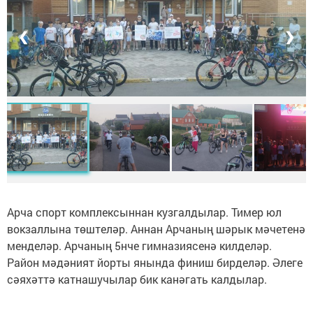
❮
❯
Арча спорт комплексыннан кузгалдылар. Тимер юл
вокзаллына төштеләр. Аннан Арчаның шәрык мәчетенә
менделәр. Арчаның 5нче гимназиясенә килделәр.
Район мәдәният йорты янында финиш бирделәр. Әлеге
сәяхәттә катнашучылар бик канәгать калдылар.