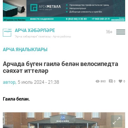
АРЧА ХӘБӘРЛӘРЕ
16+
"Арча хәбәрләре" газетасы - Арча районы
АРЧА ЯҢАЛЫКЛАРЫ
Арчада бүген гаилә белән велосипедта
сәяхәт иттеләр
автор,
5 июль 2024 - 21:38
860
0
0
Гаилә белән.