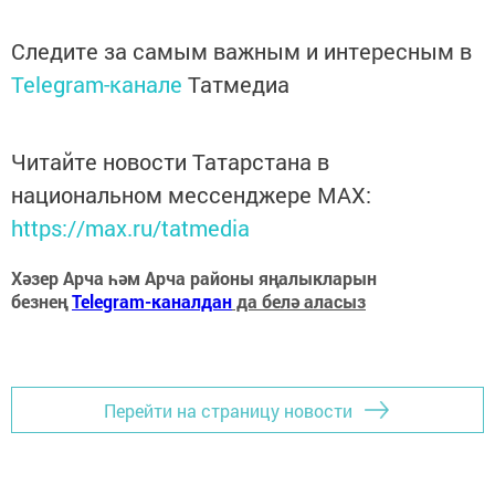
Следите за самым важным и интересным в
Telegram-канале
Татмедиа
Читайте новости Татарстана в
национальном мессенджере MАХ:
https://max.ru/tatmedia
Хәзер Арча һәм Арча районы яңалыкларын
безнең
Telegram-каналдан
да белә аласыз
Перейти на страницу новости