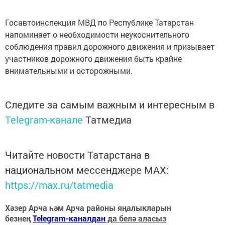
Госавтоинспекция МВД по Республике Татарстан
напоминает о необходимости неукоснительного
соблюдения правил дорожного движения и призывает
участников дорожного движения быть крайне
внимательными и осторожными.
Следите за самым важным и интересным в
Telegram-канале
Татмедиа
Читайте новости Татарстана в
национальном мессенджере MАХ:
https://max.ru/tatmedia
Хәзер Арча һәм Арча районы яңалыкларын
безнең
Telegram-каналдан
да белә аласыз