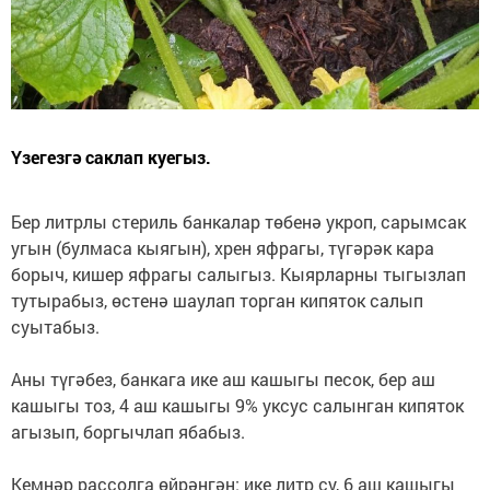
Үзегезгә саклап куегыз.
Бер литрлы стериль банкалар төбенә укроп, сарымсак
угын (булмаса кыягын), хрен яфрагы, түгәрәк кара
борыч, кишер яфрагы салыгыз. Кыярларны тыгызлап
тутырабыз, өстенә шаулап торган кипяток салып
суытабыз.
Аны түгәбез, банкага ике аш кашыгы песок, бер аш
кашыгы тоз, 4 аш кашыгы 9% уксус салынган кипяток
агызып, боргычлап ябабыз.
Кемнәр рассолга өйрәнгән: ике литр су, 6 аш кашыгы