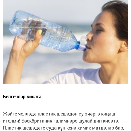
Белгечләр кисәтә
Җәйге челләдә пластик шешәдән су эчәргә киңәш
ителми! Бөекбритания галимнәре шулай дип кисәтә.
Пластик шешәдәге суда күп кенә химик матдәләр бар,