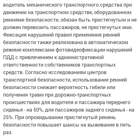
водитель механического транспортного средства при
движении на транспортном средстве, оборудованном
ремнями безопасности, обязан быть пристегнутым и не
должен перевозить пассажиров, не пристегнутых ими.
Фиксация нарушений правил применения ремней
безопасности также реализована в автоматическом
режиме комплексами фотовидеофиксации нарушений
ПДД с привлечением к административной
ответственности собственников транспортных
средств. Согласно исследованиям центров
транспортной безопасности, использование ремней
безопасности снижает вероятность гибели или
получения травм при дорожно-транспортных
происшествиях для водителя и пассажира переднего
сиденья - на 50%, для пассажиров заднего сиденья - на
25%. При опрокидывании пристегнутый ремень
безопасности повышает шансы на выживание в пять
раз.