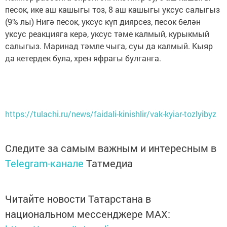
песок, ике аш кашыгы тоз, 8 аш кашыгы уксус салыгыз
(9% лы) Нигә песок, уксус күп диярсез, песок белән
уксус реакцияга керә, уксус тәме калмый, курыкмый
салыгыз. Маринад тәмле чыга, суы да калмый. Кыяр
да кетердек була, хрен яфрагы булганга.
https://tulachi.ru/news/faidali-kinishlir/vak-kyiar-tozlyibyz
Следите за самым важным и интересным в
Telegram-канале
Татмедиа
Читайте новости Татарстана в
национальном мессенджере MАХ: