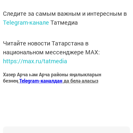
Следите за самым важным и интересным в
Telegram-канале
Татмедиа
Читайте новости Татарстана в
национальном мессенджере MАХ:
https://max.ru/tatmedia
Хәзер Арча һәм Арча районы яңалыкларын
безнең
Telegram-каналдан
да белә аласыз