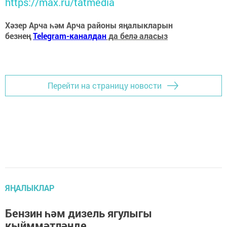
https://max.ru/tatmedia
Хәзер Арча һәм Арча районы яңалыкларын
безнең
Telegram-каналдан
да белә аласыз
Перейти на страницу новости
ЯҢАЛЫКЛАР
Бензин һәм дизель ягулыгы
кыйммәтләнде