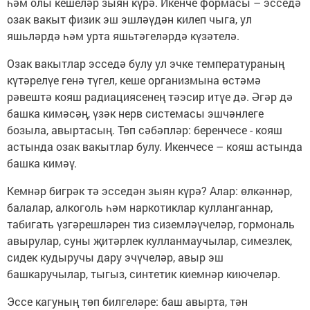
һәм олы кешеләр зыян күрә. Икенче формасы – эсседә
озак вакыт физик эш эшләүдән килеп чыга, ул
яшьләрдә һәм урта яшьтәгеләрдә күзәтелә.
Озак вакытлар эсседә булу ул эчке температураның
күтәрелүе генә түгел, кеше организмына өстәмә
рәвештә кояш радиациясенең тәэсир итүе дә. Әгәр дә
башка кимәсәң, үзәк нерв системасы эшчәнлеге
бозыла, авыртасың. Төп сәбәпләр: беренчесе - кояш
астында озак вакытлар булу. Икенчесе – кояш астында
башка кимәү.
Кемнәр бигрәк тә эсседән зыян күрә? Алар: өлкәннәр,
балалар, алкоголь һәм наркотиклар кулланганнар,
табигать үзгәрешләрен тиз сиземләүчеләр, гормональ
авырулар, суны җитәрлек кулланмаучылар, симезлек,
сидек кудыручы дару эчүчеләр, авыр эш
башкаручылар, тыгыз, синтетик киемнәр киючеләр.
Эссе кагуның төп билгеләре: баш авырта, тән