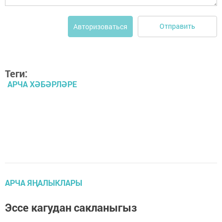
Отправить
Авторизоваться
Теги:
АРЧА ХӘБӘРЛӘРЕ
АРЧА ЯҢАЛЫКЛАРЫ
Эссе кагудан сакланыгыз