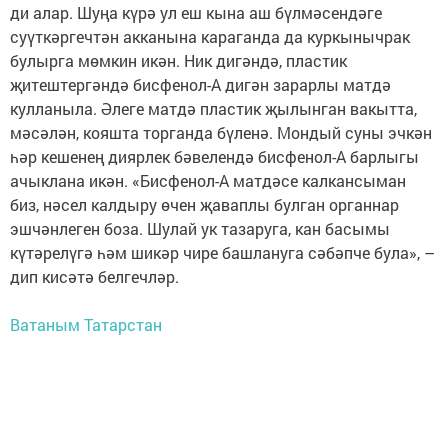
ди алар. Шуңа күрә ул еш кына аш бүлмәсендәге
суүткәргечтән акканына караганда да куркынычрак
булырга мөмкин икән. Ник дигәндә, пластик
җитештергәндә бисфенол-А дигән зарарлы матдә
кулланыла. Әлеге матдә пластик җылынган вакытта,
мәсәлән, кояшта торганда бүленә. Мондый суны эчкән
һәр кешенең диярлек бәвелендә бисфенол-А барлыгы
ачыклана икән. «Бисфенол-А матдәсе калкансыман
биз, нәсел калдыру өчен җаваплы булган органнар
эшчәнлеген боза. Шулай ук тазаруга, кан басымы
күтәрелүгә һәм шикәр чире башлануга сәбәпче була», –
дип кисәтә белгечләр.
Ватаным Татарстан