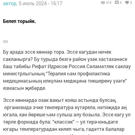
автор,
5 июль 2024 - 16:17
310
0
0
Белеп торыйк.
Бу арада эссе көннәр тора. Эссе кагудан ничек
сакланырга? Бу турыда безгә район үзәк хастаханәсе
баш табибы Рифат Идрисов Россия Сәламәтлек саклау
министрлыгының “Терапия һәм профилактика
медицинасының илкүләм медицина тикшеренү үзәге”
язмасын җибәрде.
Эссе көннәрдә озак вакыт кояш астында булсаң,
организмда эчке температура күтәрелә, нәтиҗәдә аң
югала, кан йөреше һәм сулыш алу бозыла. Эссе кагу ул
төрле формада була: “классик” – ул тирә-юньдәге
югары температурадан килеп чыга, гадәттә балалар