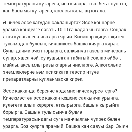
температурасы күтәрелә, йөз кызара, тын бетә, сусата,
кан басымы күтәрелә, косасы килә, аң югала.
Ә ничек эссе кагудан сакланырга? Эссе көннәрне
урамга көндезге сәгать 10-11гә кадәр чыгарга. Соңрак
агач күләгәсенә чыгарга ярый. Киемнәр җиңел, җитен
тукымадан булсын, һичшиксез башка киярга кирәк.
Суны даими эчеп торырга, салкынча газсыз минераль
сулар, яшел чәй, су кушылган табигый соклар әйбәт,
майлы, аксымлы ризыкларны чикләргә. Алкогольле
эчемлекләрне һәм психикага тәэсир итүче
препаратларны кулланмаска кирәк.
Эссе какканда беренче ярдәмне ничек күрсәтергә?
Кичекмәстән эссе каккан кешене салкынча урынга,
күләгәгә алып керергә, яткырырга, башын кырыйга
борырга. Башын тулысынча бүлмә
температурасындагы суга манчылган чүпрәк белән
урарга. Боз куярга ярамый. Башка кан савуы бар. Зыян