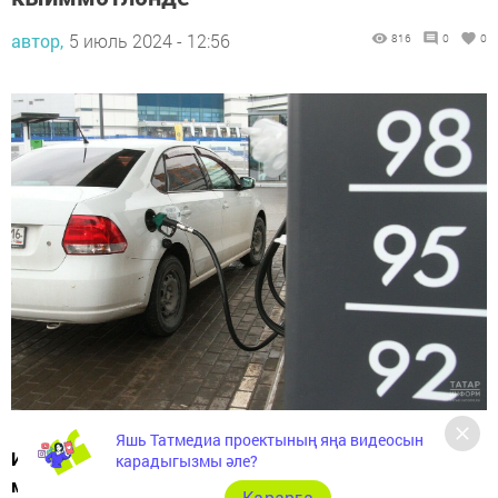
автор,
5 июль 2024 - 12:56
816
0
0
Яшь Татмедиа проектының яңа видеосын
Июньнең соңгы атнасында Татарстанда барлык
карадыгызмы әле?
маркалы бензин һәм дизель ягулыгына бәяләр артты,
Карарга