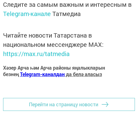
Следите за самым важным и интересным в
Telegram-канале
Татмедиа
Читайте новости Татарстана в
национальном мессенджере MАХ:
https://max.ru/tatmedia
Хәзер Арча һәм Арча районы яңалыкларын
безнең
Telegram-каналдан
да белә аласыз
Перейти на страницу новости