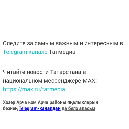
Следите за самым важным и интересным в
Telegram-канале
Татмедиа
Читайте новости Татарстана в
национальном мессенджере MАХ:
https://max.ru/tatmedia
Хәзер Арча һәм Арча районы яңалыкларын
безнең
Telegram-каналдан
да белә аласыз