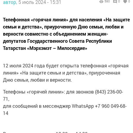
автор,
5 июль 2024 - 15:31
580
0
0
Телефонная «горячая линия» для населения «На защите
семьи и детства», приуроченную Дню семьи, любви и
верности совместно с объединением женщин-
депутатов Государственного Совета Республики
Татарстан «Мэрхэмэт – Милосердие»
12 июля 2024 года будет открыта телефонная «горячая
линия» «На защите семьи и детства», приуроченная
Дню семьи, любви и верности.
Телефоны «горячей линии»: для звонков (843) 236-00-
71,
для сообщений в мессенджер WhatsApp +7 960 049-68-
14