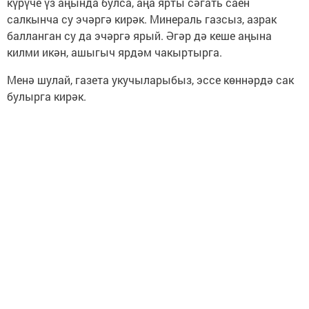
күрүче үз аңында булса, аңа ярты сәгать саен
салкынча су эчәргә кирәк. Минераль газсыз, азрак
балланган су да эчәргә ярый. Әгәр дә кеше аңына
килми икән, ашыгыч ярдәм чакыртырга.
Менә шулай, газета укучыларыбыз, эссе көннәрдә сак
булырга кирәк.