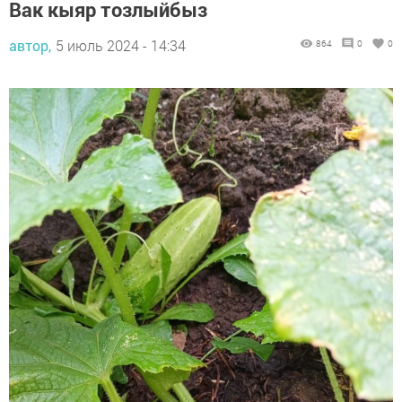
Вак кыяр тозлыйбыз
автор,
5 июль 2024 - 14:34
864
0
0