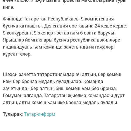
килә.
Финалда Татарстан Республикасы 9 компетенция
буенча катнашты. Делегация составына 24 кеше керде:
9 конкурсант, 9 эксперт-остаз һәм 6 озата баручы.
Ярышлар йомгаклары буенча республика вәкилләре
индивидуаль һәм команда зачетында нәтиҗәләр
күрсәттеләр.
Шәхси зачетта татарстанлылар өч алтын, бер көмеш
һәм бер бронза медаль яуладылар. Команда
зачетында - бер алтын, биш көмеш һәм бер бронза.
Гомумән алганда, Татарстан җыелма командасы дүрт
алтын, алты көмеш һәм ике бронза медаль яулады.
Тулырак:
Татар-информ