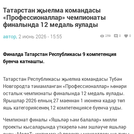
Татарстан җыелма командасы
«Профессионаллар» чемпионаты
финалында 12 медаль яулады
автор,
2 июнь 2026 - 15:55
259
0
0
Финалда Татарстан Республикасы 9 компетенция
буенча катнашты.
Татарстан Республикасы җыелма командасы Түбән
Новгородта тәмамланган «Профессионаллар» һөнәри
осталык чемпионаты финалында 12 медаль яулады.
Ярышлар 2026 елның 27 маеннан 1 июненә кадәр төп
яшь категориясенең 12 компетенциясе буенча узды.
Чемпионат финалы «Яшьләр һәм балалар» милли
проекты кысаларында үткәрелә һәм эшләүче яшьләр
өчен «МолоТ» иҗтимагый проекты максатларына туры