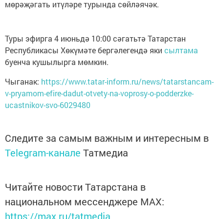
мөрәҗәгать итүләре турында сөйләячәк.
Туры эфирга 4 июньдә 10:00 сәгатьтә Татарстан
Республикасы Хөкүмәте бергәлегендә яки
сылтама
буенча кушылырга мөмкин.
Чыганак:
https://www.tatar-inform.ru/news/tatarstancam-
v-pryamom-efire-dadut-otvety-na-voprosy-o-podderzke-
ucastnikov-svo-6029480
Следите за самым важным и интересным в
Telegram-канале
Татмедиа
Читайте новости Татарстана в
национальном мессенджере MАХ:
https://max.ru/tatmedia