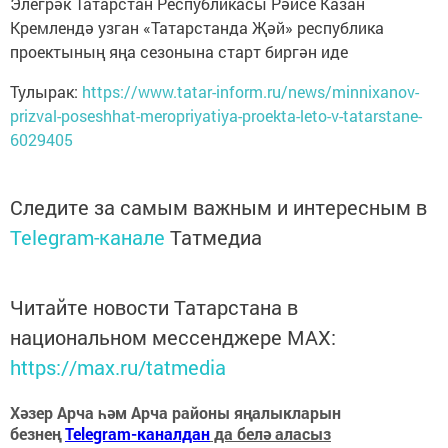
Элегрәк Татарстан Республикасы Рәисе Казан
Кремлендә узган «Татарстанда Җәй» республика
проектының яңа сезонына старт биргән иде
Тулырак:
https://www.tatar-inform.ru/news/minnixanov-
prizval-poseshhat-meropriyatiya-proekta-leto-v-tatarstane-
6029405
Следите за самым важным и интересным в
Telegram-канале
Татмедиа
Читайте новости Татарстана в
национальном мессенджере MАХ:
https://max.ru/tatmedia
Хәзер Арча һәм Арча районы яңалыкларын
безнең
Telegram-каналдан
да белә аласыз