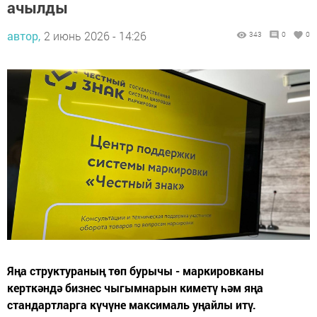
ачылды
автор,
2 июнь 2026 - 14:26
343
0
0
Яңа структураның төп бурычы - маркировканы
керткәндә бизнес чыгымнарын киметү һәм яңа
стандартларга күчүне максималь уңайлы итү.