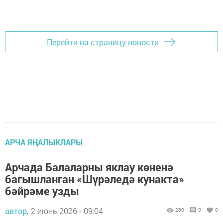
Перейти на страницу новости
АРЧА ЯҢАЛЫКЛАРЫ
Арчада Балаларны яклау көненә
багышланган «Шүрәледә кунакта»
бәйрәме узды
автор,
2 июнь 2026 - 09:04
280
0
0