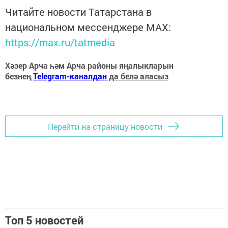
Читайте новости Татарстана в
национальном мессенджере MАХ:
https://max.ru/tatmedia
Хәзер Арча һәм Арча районы яңалыкларын
безнең
Telegram-каналдан
да белә аласыз
Перейти на страницу новости
Топ 5 новостей