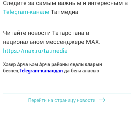
Следите за самым важным и интересным в
Telegram-канале
Татмедиа
Читайте новости Татарстана в
национальном мессенджере MАХ:
https://max.ru/tatmedia
Хәзер Арча һәм Арча районы яңалыкларын
безнең
Telegram-каналдан
да белә аласыз
Перейти на страницу новости