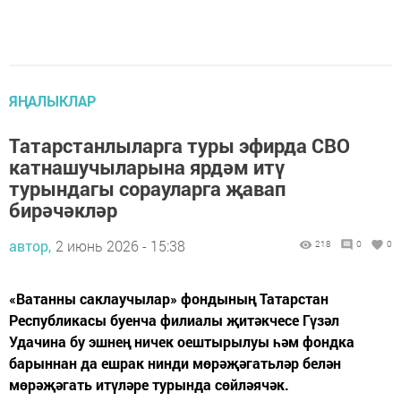
ЯҢАЛЫКЛАР
Татарстанлыларга туры эфирда СВО
катнашучыларына ярдәм итү
турындагы сорауларга җавап
бирәчәкләр
автор,
2 июнь 2026 - 15:38
218
0
0
«Ватанны саклаучылар» фондының Татарстан
Республикасы буенча филиалы җитәкчесе Гүзәл
Удачина бу эшнең ничек оештырылуы һәм фондка
барыннан да ешрак нинди мөрәҗәгатьләр белән
мөрәҗәгать итүләре турында сөйләячәк.