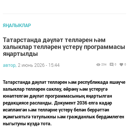
ЯҢАЛЫКЛАР
Татарстанда дәүләт телләрен һәм
халыклар телләрен үстерү программасы
яңартылды
автор,
2 июнь 2026 - 15:44
234
0
0
Татарстанда дәүләт телләрен һәм республикада яшәүче
халыклар телләрен саклау, өйрәнү һәм үстерүгә
юнәлтелгән дәүләт программасының яңартылган
редакциясе расланды. Документ 2036 елга кадәр
исәпләнгән һәм телләрне үстерү белән беррәттән
җәмгыятьтә татулыкны һәм гражданлык бердәмлеген
ныгытуны күздә тота.