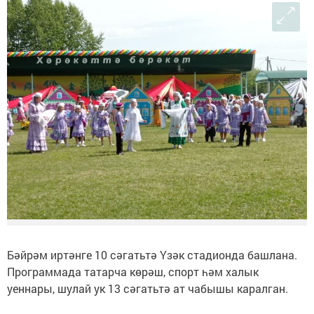
Бәйрәм иртәнге 10 сәгатьтә Үзәк стадионда башлана.
Программада татарча көрәш, спорт һәм халык
уеннары, шулай ук 13 сәгатьтә ат чабышы каралган.