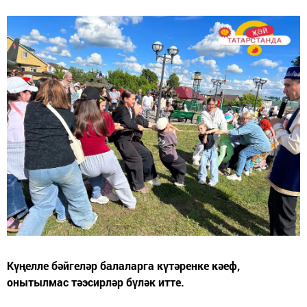
Күңелле бәйгеләр балаларга күтәренке кәеф,
онытылмас тәэсирләр бүләк итте.