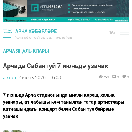
АРЧА ХӘБӘРЛӘРЕ
16+
"Арча хәбәрләре" газетасы - Арча районы
АРЧА ЯҢАЛЫКЛАРЫ
Арчада Сабантуй 7 июньдә узачак
автор,
2 июнь 2026 - 16:03
496
0
0
7 июньдә Арча стадионында милли көрәш, халык
уеннары, ат чабышы һәм танылган татар артистлары
катнашындагы концерт белән Сабан туе бәйрәме
узачак.