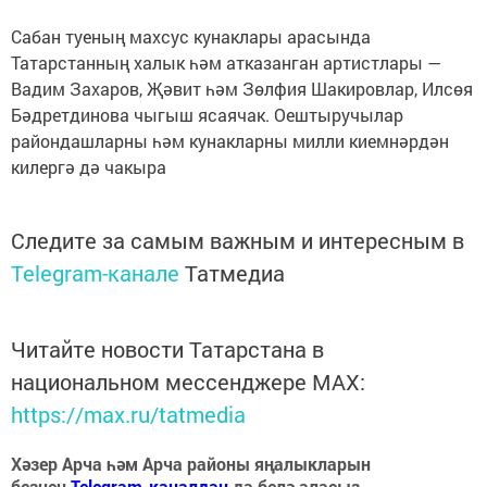
Сабан туеның махсус кунаклары арасында
Татарстанның халык һәм атказанган артистлары —
Вадим Захаров, Җәвит һәм Зөлфия Шакировлар, Илсөя
Бәдретдинова чыгыш ясаячак. Оештыручылар
райондашларны һәм кунакларны милли киемнәрдән
килергә дә чакыра
Следите за самым важным и интересным в
Telegram-канале
Татмедиа
Читайте новости Татарстана в
национальном мессенджере MАХ:
https://max.ru/tatmedia
Хәзер Арча һәм Арча районы яңалыкларын
безнең
Telegram-каналдан
да белә аласыз