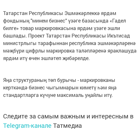
Татарстан Республикасы Эшмәкәрлеккә ярдәм
фондының "минем бизнес" үзәге базасында «Гадел
билге» товар маркировкасына ярдәм үзәге эшли
башлады. Проект Татарстан Республикасы Икътисад
министрлыгы тарафыннан республика эшмәкәрләренә
мәҗбүри цифрлы маркировка таләпләренә яраклашуда
ярдәм итү өчен эшләтеп җибәрелде.
Яңа структураның төп бурычы - маркировканы
керткәндә бизнес чыгымнарын киметү һәм яңа
стандартларга күчүне максималь уңайлы итү.
Следите за самым важным и интересным в
Telegram-канале
Татмедиа