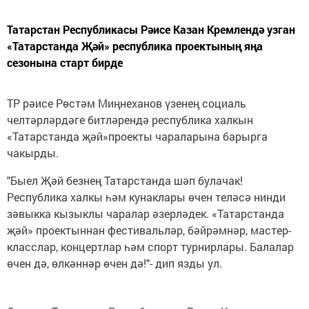
Татарстан Республикасы Рәисе Казан Кремлендә узган
«Татарстанда Җәй» республика проектының яңа
сезонына старт бирде
ТР рәисе Рөстәм Миңнеханов үзенең социаль
челтәрләрдәге битләрендә республика халкын
«Татарстанда җәй»проекты чараларына барырга
чакырды.
"Быел Җәй безнең Татарстанда шәп булачак!
Республика халкы һәм кунаклары өчен теләсә нинди
зәвыкка кызыклы чаралар әзерләдек. «Татарстанда
җәй» проектыннан фестивальләр, бәйрәмнәр, мастер-
класслар, концертлар һәм спорт турнирлары. Балалар
өчен дә, өлкәннәр өчен дә!"- дип язды ул.