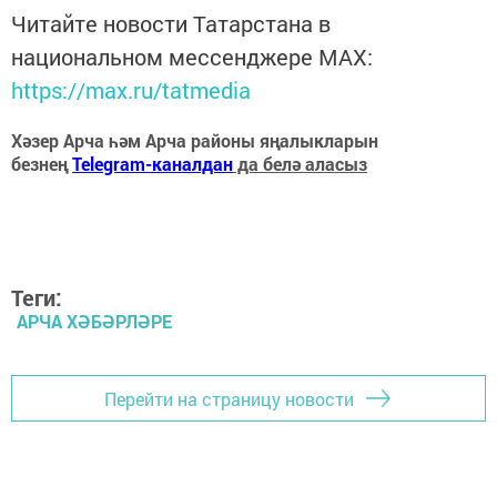
Читайте новости Татарстана в
национальном мессенджере MАХ:
https://max.ru/tatmedia
Хәзер Арча һәм Арча районы яңалыкларын
безнең
Telegram-каналдан
да белә аласыз
Теги:
АРЧА ХӘБӘРЛӘРЕ
Перейти на страницу новости