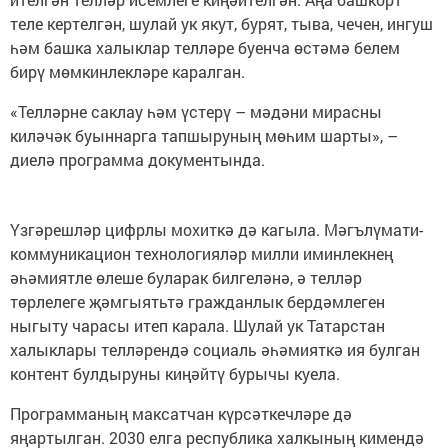
теле кертелгән, шулай ук якут, бурят, тыва, чечен, ингуш
һәм башка халыклар телләре буенча өстәмә белем
бирү мөмкинлекләре каралган.
«Телләрне саклау һәм үстерү – мәдәни мирасны
киләчәк буыннарга тапшыруның мөһим шарты», –
диелә программа документында.
Үзгәрешләр цифрлы мохиткә дә кагыла. Мәгълүмати-
коммуникацион технологияләр милли иминлекнең
әһәмиятле өлеше буларак билгеләнә, ә телләр
төрлелеге җәмгыятьтә гражданлык бердәмлеген
ныгыту чарасы итеп карала. Шулай ук Татарстан
халыклары телләрендә социаль әһәмияткә ия булган
контент булдыруны киңәйтү бурычы куела.
Программаның максатчан күрсәткечләре дә
яңартылган. 2030 елга республика халкының кимендә