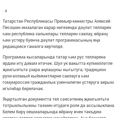
. з
Татарстан Республикасы Премьер-министры Алексей
Песошин имзалаган карар нигезендә дәүләт телләрен
һәм республика халыклары телләрен саклау, өйрәнү
һәм үстерү буенча дәүләт программасының яңа
редакциясе гамәлгә кертелде.
Программа кысаларында татар һәм рус телләренә
ярдәм итү дәвам итәчәк. Шул ук вакытта күпмилләтле
җәмгыятьтә үзара аңлашуны ныгытуга, традицион
рухи-әхлакый кыйммәтләрне саклауга һәм
гомумроссия гражданлык үзенчәлеген үстерүгә аерым
игътибар биреләчәк.
Яңартылган документта тел сәясәтенең җәмгыятьтә
тотрыклылыкны тәэмин итүдәге роле дә ассызыклана.
Белем бирү оешмаларында өйрәнү өчен тәкъдим
ителгән телләр исемлеге киңәйтелгән. Аңа башкорт