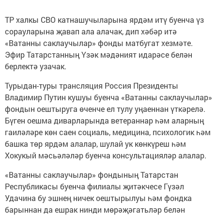
ТР халкы СВО катнашучыларына ярдәм итү буенча үз
сорауларына җавап ала алачак, дип хәбәр итә
«Ватанны саклаучылар» фонды матбугат хезмәте.
Эфир Татарстанның Үзәк мәдәният идарәсе белән
берлектә узачак.
Турыдан-туры трансляция Россия Президенты
Владимир Путин кушуы буенча «Ватанны саклаучылар»
фондын оештыруга өченче ел тулу уңаеннан үткәрелә.
Бүген оешма диварларында ветераннар һәм аларның
гаиләләре көн саен социаль, медицина, психологик һәм
башка төр ярдәм алалар, шулай ук көнкүреш һәм
Хокукый мәсьәләләр буенча консультацияләр алалар.
«Ватанны саклаучылар» фондының Татарстан
Республикасы буенча филиалы җитәкчесе Гүзәл
Удачина бу эшнең ничек оештырылуы һәм фондка
барыннан да ешрак нинди мөрәҗәгатьләр белән