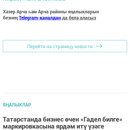
Хәзер Арча һәм Арча районы яңалыкларын
безнең
Telegram-каналдан
да белә аласыз
Перейти на страницу новости
ЯҢАЛЫКЛАР
Татарстанда бизнес өчен «Гадел билге»
маркировкасына ярдәм итү үзәге