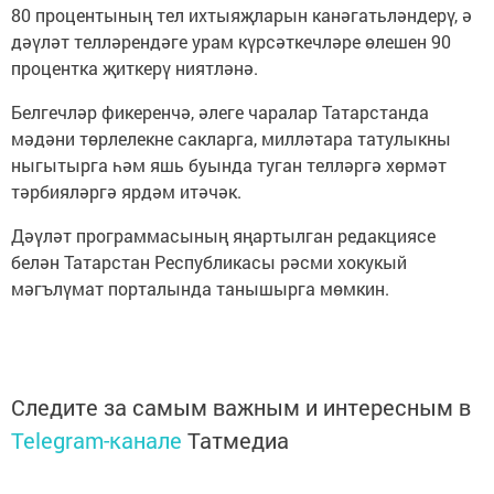
80 процентының тел ихтыяҗларын канәгатьләндерү, ә
дәүләт телләрендәге урам күрсәткечләре өлешен 90
процентка җиткерү ниятләнә.
Белгечләр фикеренчә, әлеге чаралар Татарстанда
мәдәни төрлелекне сакларга, милләтара татулыкны
ныгытырга һәм яшь буында туган телләргә хөрмәт
тәрбияләргә ярдәм итәчәк.
Дәүләт программасының яңартылган редакциясе
белән Татарстан Республикасы рәсми хокукый
мәгълүмат порталында танышырга мөмкин.
Следите за самым важным и интересным в
Telegram-канале
Татмедиа